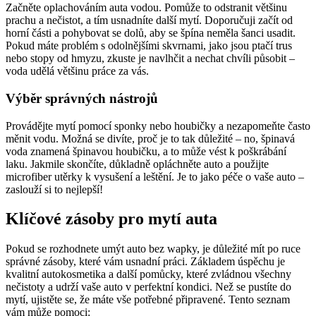
Začněte oplachováním auta vodou. Pomůže to odstranit většinu
prachu a nečistot, a tím usnadníte další mytí. Doporučuji začít od
horní části a pohybovat se dolů, aby se špína neměla šanci usadit.
Pokud máte problém s odolnějšími skvrnami, jako jsou ptačí trus
nebo stopy od hmyzu, zkuste je navlhčit a nechat chvíli působit –
voda udělá většinu práce za vás.
Výběr správných nástrojů
Provádějte mytí pomocí sponky nebo houbičky a nezapomeňte často
měnit vodu. Možná se divíte, proč je to tak důležité – no, špinavá
voda znamená špinavou houbičku, a to může vést k poškrábání
laku. Jakmile skončíte, důkladně opláchněte auto a použijte
microfiber utěrky k vysušení a leštění. Je to jako péče o vaše auto –
zaslouží si to nejlepší!
Klíčové zásoby pro mytí auta
Pokud se rozhodnete umýt auto bez wapky, je důležité mít po ruce
správné zásoby, které vám usnadní práci. Základem úspěchu je
kvalitní autokosmetika a další pomůcky, které zvládnou všechny
nečistoty a udrží vaše auto v perfektní kondici. Než se pustíte do
mytí, ujistěte se, že máte vše potřebné připravené. Tento seznam
vám může pomoci: