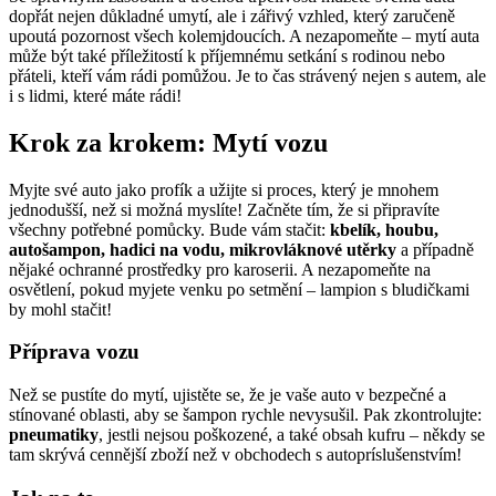
dopřát nejen důkladné umytí, ale i zářivý vzhled, který zaručeně
upoutá pozornost všech kolemjdoucích. A nezapomeňte – mytí auta
může být také příležitostí k příjemnému setkání s rodinou nebo
přáteli, kteří vám rádi pomůžou. Je to čas strávený nejen s autem, ale
i s lidmi, které máte rádi!
Krok za krokem: Mytí vozu
Myjte své auto jako profík a užijte si proces, který je mnohem
jednodušší, než si možná myslíte! Začněte tím, že si připravíte
všechny potřebné pomůcky. Bude vám stačit:
kbelík, houbu,
autošampon, hadici na vodu, mikrovláknové utěrky
a případně
nějaké ochranné prostředky pro karoserii. A nezapomeňte na
osvětlení, pokud myjete venku po setmění – lampion s bludičkami
by mohl stačit!
Příprava vozu
Než se pustíte do mytí, ujistěte se, že je vaše auto v bezpečné a
stínované oblasti, aby se šampon rychle nevysušil. Pak zkontrolujte:
pneumatiky
, jestli nejsou poškozené, a také obsah kufru – někdy se
tam skrývá cennější zboží než v obchodech s autopríslušenstvím!