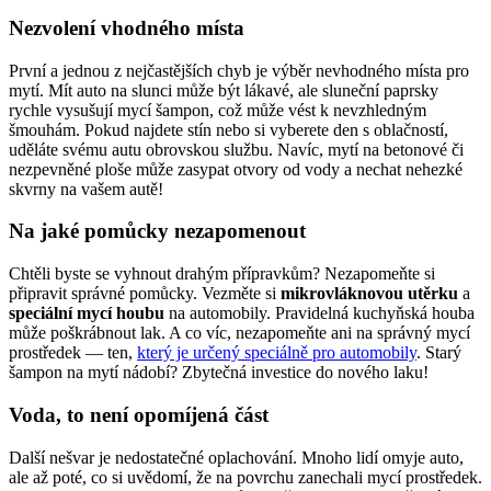
Nezvolení vhodného místa
První a jednou z nejčastějších chyb je výběr nevhodného místa pro
mytí. Mít auto na slunci může být lákavé, ale sluneční paprsky
rychle vysušují mycí šampon, což může vést k nevzhledným
šmouhám. Pokud najdete stín nebo si vyberete den s oblačností,
uděláte svému autu obrovskou službu. Navíc, mytí na betonové či
nezpevněné ploše může zasypat otvory od vody a nechat nehezké
skvrny na vašem autě!
Na jaké pomůcky nezapomenout
Chtěli byste se vyhnout drahým přípravkům? Nezapomeňte si
připravit správné pomůcky. Vezměte si
mikrovláknovou utěrku
a
speciální mycí houbu
na automobily. Pravidelná kuchyňská houba
může poškrábnout lak. A co víc, nezapomeňte ani na správný mycí
prostředek — ten,
který je určený speciálně pro automobily
. Starý
šampon na mytí nádobí? Zbytečná investice do nového laku!
Voda, to není opomíjená část
Další nešvar je nedostatečné oplachování. Mnoho lidí omyje auto,
ale až poté, co si uvědomí, že na povrchu zanechali mycí prostředek.