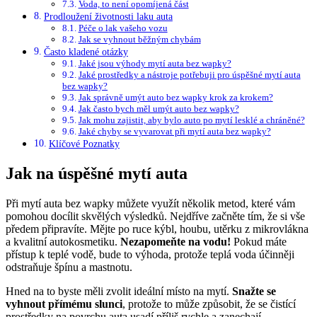
Voda, to není opomíjená část
Prodloužení životnosti laku auta
Péče o lak vašeho vozu
Jak se vyhnout běžným chybám
Často kladené otázky
Jaké jsou výhody mytí auta bez wapky?
Jaké prostředky a nástroje potřebuji pro úspěšné mytí auta
bez wapky?
Jak správně umýt auto bez wapky krok za krokem?
Jak často bych měl umýt auto bez wapky?
Jak mohu zajistit, aby bylo auto po mytí lesklé a chráněné?
Jaké chyby se vyvarovat při mytí auta bez wapky?
Klíčové Poznatky
Jak na úspěšné mytí auta
Při mytí auta bez wapky můžete využít několik metod, které vám
pomohou docílit skvělých výsledků. Nejdříve začněte tím, že si vše
předem připravíte. Mějte po ruce kýbl, houbu, utěrku z mikrovlákna
a kvalitní autokosmetiku.
Nezapomeňte na vodu!
Pokud máte
přístup k teplé vodě, bude to výhoda, protože teplá voda účinněji
odstraňuje špínu a mastnotu.
Hned na to byste měli zvolit ideální místo na mytí.
Snažte se
vyhnout přímému slunci
, protože to může způsobit, že se čistící
prostředky na povrchu auta usadí příliš rychle a zanechají