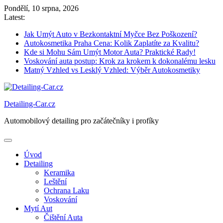
Skip
Pondělí, 10 srpna, 2026
to
Latest:
content
Jak Umýt Auto v Bezkontaktní Myčce Bez Poškození?
Autokosmetika Praha Cena: Kolik Zaplatíte za Kvalitu?
Kde si Mohu Sám Umýt Motor Auta? Praktické Rady!
Voskování auta postup: Krok za krokem k dokonalému lesku
Matný Vzhled vs Lesklý Vzhled: Výběr Autokosmetiky
Detailing-Car.cz
Automobilový detailing pro začátečníky i profíky
Úvod
Detailing
Keramika
Leštění
Ochrana Laku
Voskování
Mytí Aut
Čištění Auta