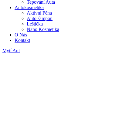
Tepování Auta
Autokosmetika
Aktivní Pěna
Auto šampon
Leštička
Nano Kosmetika
O Nás
Kontakt
Mytí Aut