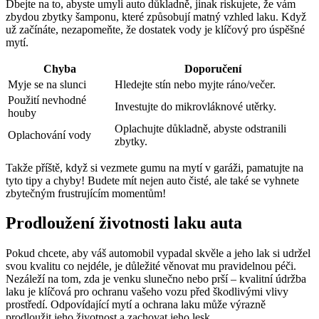
Dbejte na to, abyste umyli auto důkladně, jinak riskujete, že vám
zbydou zbytky šamponu, které způsobují matný vzhled laku. Když
už začínáte, nezapomeňte, že dostatek vody je klíčový pro úspěšné
mytí.
Chyba
Doporučení
Myje se na slunci
Hledejte stín nebo myjte ráno/večer.
Použití nevhodné
Investujte do mikrovláknové utěrky.
houby
Oplachujte důkladně, abyste odstranili
Oplachování vody
zbytky.
Takže příště, když si vezmete gumu na mytí v garáži, pamatujte na
tyto tipy a chyby! Budete mít nejen auto čisté, ale také se vyhnete
zbytečným frustrujícím momentům!
Prodloužení životnosti laku auta
Pokud chcete, aby váš automobil vypadal skvěle a jeho lak si udržel
svou kvalitu co nejdéle, je důležité věnovat mu pravidelnou péči.
Nezáleží na tom, zda je venku slunečno nebo prší – kvalitní údržba
laku je klíčová pro ochranu vašeho vozu před škodlivými vlivy
prostředí. Odpovídající mytí a ochrana laku může výrazně
prodloužit jeho životnost a zachovat jeho lesk.