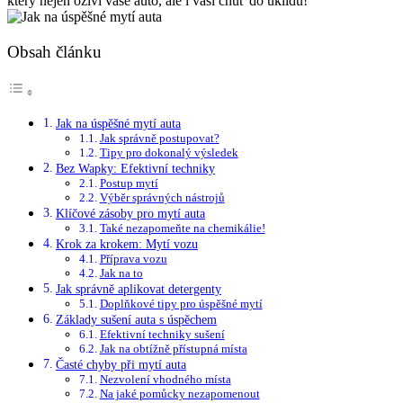
který nejen oživí vaše auto, ale i vaši chuť do úklidu!
Obsah článku
Jak na úspěšné mytí auta
Jak správně postupovat?
Tipy pro dokonalý výsledek
Bez Wapky: Efektivní techniky
Postup mytí
Výběr správných nástrojů
Klíčové zásoby pro mytí auta
Také nezapomeňte na chemikálie!
Krok za krokem: Mytí vozu
Příprava vozu
Jak na to
Jak správně aplikovat detergenty
Doplňkové tipy pro úspěšné mytí
Základy sušení auta s úspěchem
Efektivní techniky sušení
Jak na obtížně přístupná místa
Časté chyby při mytí auta
Nezvolení vhodného místa
Na jaké pomůcky nezapomenout