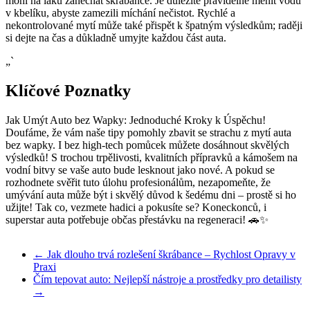
mohl na laku zanechat škrábance. Je důležité pravidelně měnit vodu
v kbelíku, abyste zamezili míchání nečistot. Rychlé a
nekontrolované mytí může také přispět k špatným výsledkům; raději
si dejte na čas a důkladně umyjte každou část auta.
„`
Klíčové Poznatky
Jak Umýt Auto bez Wapky: Jednoduché Kroky k Úspěchu!
Doufáme, že vám naše tipy pomohly zbavit se strachu z mytí auta
bez wapky. I bez high-tech pomůcek můžete dosáhnout skvělých
výsledků! S trochou trpělivosti, kvalitních přípravků a kámošem na
vodní bitvy se vaše auto bude lesknout jako nové. A pokud se
rozhodnete svěřit tuto úlohu profesionálům, nezapomeňte, že
umývání auta může být i skvělý důvod k šedému dni – prostě si ho
užijte! Tak co, vezmete hadici a pokusíte se? Koneckonců, i
superstar auta potřebuje občas přestávku na regeneraci! 🚗✨
←
Jak dlouho trvá rozlešení škrábance – Rychlost Opravy v
Praxi
Čím tepovat auto: Nejlepší nástroje a prostředky pro detailisty
→