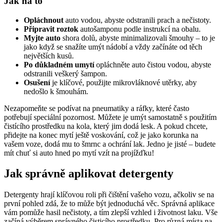
Jak na to
Opláchnout
auto vodou, abyste odstranili prach a nečistoty.
Připravit roztok
autošamponu podle instrukcí na obalu.
Myjte auto
shora dolů, abyste minimalizovali šmouhy – to je
jako když se snažíte umýt nádobí a vždy začínáte od těch
největších kusů.
Po důkladném umytí
opláchněte auto čistou vodou, abyste
odstranili veškerý šampon.
Osušení
je klíčové, použijte mikrovláknové utěrky, aby
nedošlo k šmouhám.
Nezapomeňte se podívat na pneumatiky a ráfky, které často
potřebují speciální pozornost. Můžete je umýt samostatně s použitím
čistícího prostředku na kola, který jim dodá lesk. A pokud chcete,
přidejte na konec mytí ještě voskování, což je jako korunka na
vašem voze, dodá mu to šmrnc a ochrání lak. Jedno je jisté – budete
mít chuť si auto hned po mytí vzít na projížďku!
Jak správně aplikovat detergenty
Detergenty hrají klíčovou roli při čištění vašeho vozu, ačkoliv se na
první pohled zdá, že to může být jednoduchá věc. Správná aplikace
vám pomůže hasil nečistoty, a tím zlepší vzhled i životnost laku. Vše
začíná výběrem správného čisticího prostředku. Pro různá místa na