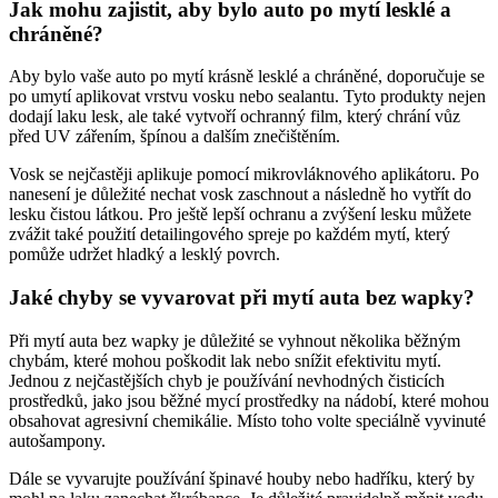
Jak mohu zajistit, aby bylo auto po mytí lesklé a
chráněné?
Aby bylo vaše auto po mytí krásně lesklé a chráněné, doporučuje se
po umytí aplikovat vrstvu vosku nebo sealantu. Tyto produkty nejen
dodají laku lesk, ale také vytvoří ochranný film, který chrání vůz
před UV zářením, špínou a dalším znečištěním.
Vosk se nejčastěji aplikuje pomocí mikrovláknového aplikátoru. Po
nanesení je důležité nechat vosk zaschnout a následně ho vytřít do
lesku čistou látkou. Pro ještě lepší ochranu a zvýšení lesku můžete
zvážit také použití detailingového spreje po každém mytí, který
pomůže udržet hladký a lesklý povrch.
Jaké chyby se vyvarovat při mytí auta bez wapky?
Při mytí auta bez wapky je důležité se vyhnout několika běžným
chybám, které mohou poškodit lak nebo snížit efektivitu mytí.
Jednou z nejčastějších chyb je používání nevhodných čisticích
prostředků, jako jsou běžné mycí prostředky na nádobí, které mohou
obsahovat agresivní chemikálie. Místo toho volte speciálně vyvinuté
autošampony.
Dále se vyvarujte používání špinavé houby nebo hadříku, který by