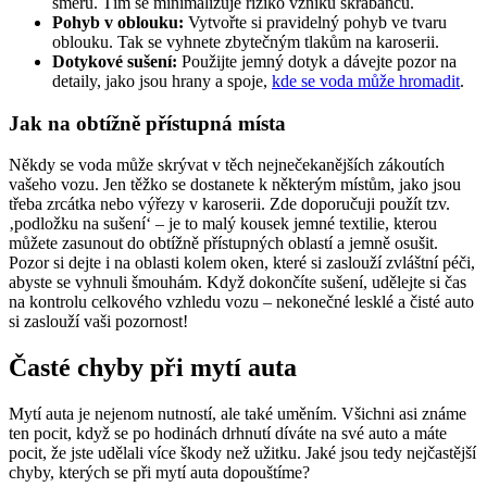
směru. Tím se minimalizuje riziko vzniku škrábanců.
Pohyb v oblouku:
Vytvořte si pravidelný pohyb ve tvaru
oblouku. Tak se vyhnete zbytečným tlakům na karoserii.
Dotykové sušení:
Použijte jemný dotyk a dávejte pozor na
detaily, jako jsou hrany a spoje,
kde se voda může hromadit
.
Jak na obtížně přístupná místa
Někdy se voda může skrývat v těch nejnečekanějších zákoutích
vašeho vozu. Jen těžko se dostanete k některým místům, jako jsou
třeba zrcátka nebo výřezy v karoserii. Zde doporučuji použít tzv.
‚podložku na sušení‘ – je to malý kousek jemné textilie, kterou
můžete zasunout do obtížně přístupných oblastí a jemně osušit.
Pozor si dejte i na oblasti kolem oken, které si zaslouží zvláštní péči,
abyste se vyhnuli šmouhám. Když dokončíte sušení, udělejte si čas
na kontrolu celkového vzhledu vozu – nekonečné lesklé a čisté auto
si zaslouží vaši pozornost!
Časté chyby při mytí auta
Mytí auta je nejenom nutností, ale také uměním. Všichni asi známe
ten pocit, když se po hodinách drhnutí díváte na své auto a máte
pocit, že jste udělali více škody než užitku. Jaké jsou tedy nejčastější
chyby, kterých se při mytí auta dopouštíme?