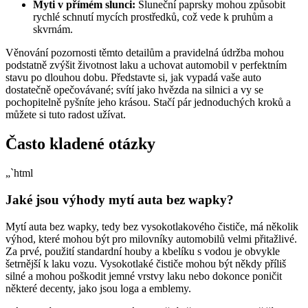
Myti v přímém slunci:
Sluneční paprsky mohou způsobit
rychlé schnutí mycích prostředků, což vede k pruhům a
skvrnám.
Věnování pozornosti těmto detailům a pravidelná údržba mohou
podstatně zvýšit životnost laku a uchovat automobil v perfektním
stavu po dlouhou dobu. Představte si, jak vypadá vaše auto
dostatečně opečovávané; svítí jako hvězda na silnici a vy se
pochopitelně pyšníte jeho krásou. Stačí pár jednoduchých kroků a
můžete si tuto radost užívat.
Často kladené otázky
„`html
Jaké jsou výhody mytí auta bez wapky?
Mytí auta bez wapky, tedy bez vysokotlakového čističe, má několik
výhod, které mohou být pro milovníky automobilů velmi přitažlivé.
Za prvé, použití standardní houby a kbelíku s vodou je obvykle
šetrnější k laku vozu. Vysokotlaké čističe mohou být někdy příliš
silné a mohou poškodit jemné vrstvy laku nebo dokonce poničit
některé decenty, jako jsou loga a emblemy.