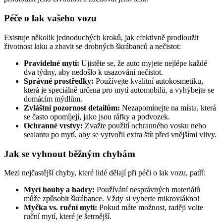
Péče o lak vašeho vozu
Existuje několik jednoduchých kroků, jak efektivně prodloužit
životnost laku a zbavit se drobných škrábanců a nečistot:
Pravidelné mytí:
Ujistěte se, že auto myjete nejlépe každé
dva týdny, aby nedošlo k usazování nečistot.
Správné prostředky:
Používejte kvalitní autokosmetiku,
která je speciálně určena pro mytí automobilů, a vyhýbejte se
domácím mýdlům.
Zvláštní pozornost detailům:
Nezapomínejte na místa, která
se často opomíjejí, jako jsou ráfky a podvozek.
Ochranné vrstvy:
Zvažte použití ochranného vosku nebo
sealantu po mytí, aby se vytvořil extra štít před vnějšími vlivy.
Jak se vyhnout běžným chybám
Mezi nejčastější chyby, které lidé dělají při péči o lak vozu, patří:
Mycí houby a hadry:
Používání nesprávných materiálů
může způsobit škrábance. Vždy si vyberte mikrovlákno!
Myčka vs. ruční mytí:
Pokud máte možnost, raději volte
ruční mytí, které je šetrnější.