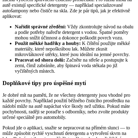
autě existují specifické detergenty — například specializované
autošampony nebo čističe na skla. Zde je pár tipů, jak je efektivně
aplikovat:
Nařídit správné zředění:
Vždy zkontrolujte návod na obalu
a podle potřeby nařeďte detergent s vodou. Špatné poměry
mohou snížit účinnost a dokonce poškodit povrch vozu.
Použít měkké hadříky a houby:
K čištění použijte měkké
materiály, které nepoškrábou lak. Můžete zkusit
mikrovláknové utěrky, které jsou ideální na jemné povrchy.
Pracovat od shora dolů:
Začněte na střeše a postupujte k
zemi, čímž zabráníte, aby špinavá voda stékala po již
vyčištěných místech.
Doplňkové tipy pro úspěšné mytí
Je dobré mít na paměti, že ne všechny detergenty jsou vhodné pro
každé povrchy. Například použití běžného čisticího prostředku na
nádobí může na autě napáchat více škody než užitku. Pokud máte
pochybnosti, raději se poraďte s odborníky, nebo zvolte produkty
určené speciálně pro automobily.
Pokud jde o aplikaci, snažte se nepracovat na přímém slunci — to
může způsobit rychlé vyschnutí detergentu a vytvoření skvrn na