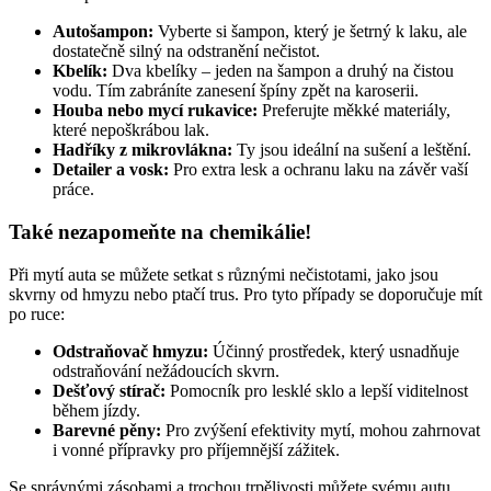
Autošampon:
Vyberte si šampon, který je šetrný k laku, ale
dostatečně silný na odstranění nečistot.
Kbelík:
Dva kbelíky – jeden na šampon a druhý na čistou
vodu. Tím zabráníte zanesení špíny zpět na karoserii.
Houba nebo mycí rukavice:
Preferujte měkké materiály,
které nepoškrábou lak.
Hadříky z mikrovlákna:
Ty jsou ideální na sušení a leštění.
Detailer a vosk:
Pro extra lesk a ochranu laku na závěr vaší
práce.
Také nezapomeňte na chemikálie!
Při mytí auta se můžete setkat s různými nečistotami, jako jsou
skvrny od hmyzu nebo ptačí trus. Pro tyto případy se doporučuje mít
po ruce:
Odstraňovač hmyzu:
Účinný prostředek, který usnadňuje
odstraňování nežádoucích skvrn.
Dešťový stírač:
Pomocník pro lesklé sklo a lepší viditelnost
během jízdy.
Barevné pěny:
Pro zvýšení efektivity mytí, mohou zahrnovat
i vonné přípravky pro příjemnější zážitek.
Se správnými zásobami a trochou trpělivosti můžete svému autu