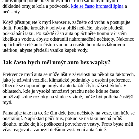
autošampon podle pokynů výrobce. Před samotným mytím
důkladně omyjte kola a podvozek,
kde se často hromadí špína
a
nečistoty.
Když přistupujete k mytí karoserie, začněte od vrchu a postupujte
dolů. Použijte krouživý pohyb a příliš netlačte, abyste předešli
poškrábání laku. Po každé části auta opláchněte houbu v čistém
kbelíku s vodou, abyste odstranili nahromaděné nečistoty. Nakonec
opláchněte celé auto čistou vodou a osušte ho mikrovláknovou
utěrkou, abyste předešli vzniku kapek vody.
Jak často bych měl umýt auto bez wapky?
Frekvence mytí auta se může lišit v závislosti na několika faktorech,
jako je užívání vozidla, klimatické podmínky a osobní preference.
Obecně se doporučuje umývat auto každé čtyři až šest týdnů. V
oblastech, kde je vysoké množství prachu nebo kde se často
používají solné roztoky na silnice v zimě, může být potřeba častější
mytí.
Pamatujte také na to, že čím déle jsou nečistoty na voze, tím hůře se
odstraňují. Například ptáčí trus, pokud se na laku nechá příliš
dlouho, může dojít k poškození povrchové vrstvy. Proto byste měli
včas reagovat a zamezit delšímu vystavení auta špíně.