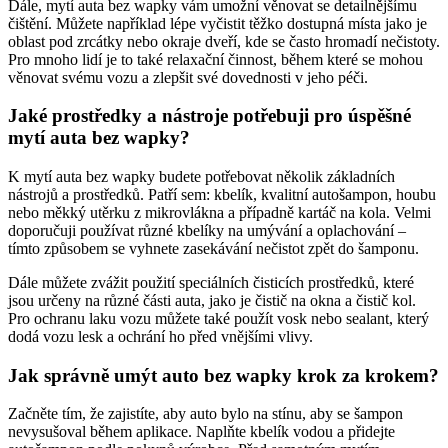
Dále, mytí auta bez wapky vám umožní věnovat se detailnějšímu
čištění. Můžete například lépe vyčistit těžko dostupná místa jako je
oblast pod zrcátky nebo okraje dveří, kde se často hromadí nečistoty.
Pro mnoho lidí je to také relaxační činnost, během které se mohou
věnovat svému vozu a zlepšit své dovednosti v jeho péči.
Jaké prostředky a nástroje potřebuji pro úspěšné
mytí auta bez wapky?
K mytí auta bez wapky budete potřebovat několik základních
nástrojů a prostředků. Patří sem: kbelík, kvalitní autošampon, houbu
nebo měkký utěrku z mikrovlákna a případně kartáč na kola. Velmi
doporučuji používat různé kbelíky na umývání a oplachování –
tímto způsobem se vyhnete zasekávání nečistot zpět do šamponu.
Dále můžete zvážit použití speciálních čisticích prostředků, které
jsou určeny na různé části auta, jako je čistič na okna a čistič kol.
Pro ochranu laku vozu můžete také použít vosk nebo sealant, který
dodá vozu lesk a ochrání ho před vnějšími vlivy.
Jak správně umýt auto bez wapky krok za krokem?
Začněte tím, že zajistíte, aby auto bylo na stínu, aby se šampon
nevysušoval během aplikace. Naplňte kbelík vodou a přidejte