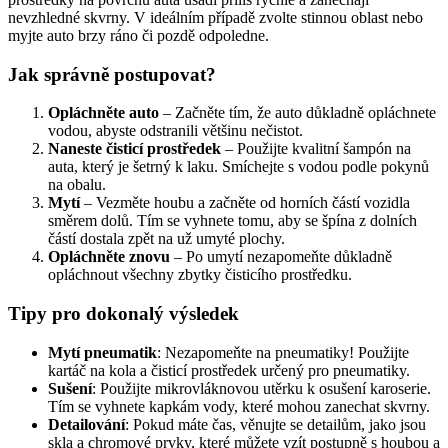
nevzhledné skvrny. V ideálním případě zvolte stinnou oblast nebo
myjte auto brzy ráno či pozdě odpoledne.
Jak správně postupovat?
Opláchněte auto
– Začněte tím, že auto důkladně opláchnete
vodou, abyste odstranili většinu nečistot.
Naneste čisticí prostředek
– Použijte kvalitní šampón na
auta, který je šetrný k laku. Smíchejte s vodou podle pokynů
na obalu.
Mytí
– Vezměte houbu a začněte od horních částí vozidla
směrem dolů. Tím se vyhnete tomu, aby se špína z dolních
částí dostala zpět na už umyté plochy.
Opláchněte znovu
– Po umytí nezapomeňte důkladně
opláchnout všechny zbytky čisticího prostředku.
Tipy pro dokonalý výsledek
Mytí pneumatik
: Nezapomeňte na pneumatiky! Použijte
kartáč na kola a čisticí prostředek určený pro pneumatiky.
Sušení
: Použijte mikrovláknovou utěrku k osušení karoserie.
Tím se vyhnete kapkám vody, které mohou zanechat skvrny.
Detailování
: Pokud máte čas, věnujte se detailům, jako jsou
skla a chromové prvky, které můžete vzít postupně s houbou a