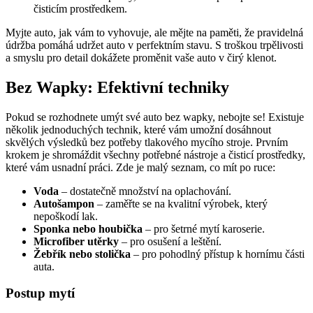
čisticím prostředkem.
Myjte auto, jak vám to vyhovuje, ale mějte na paměti, že pravidelná
údržba pomáhá udržet auto v perfektním stavu. S troškou trpělivosti
a smyslu pro detail dokážete proměnit vaše auto v čirý klenot.
Bez Wapky: Efektivní techniky
Pokud se rozhodnete umýt své auto bez wapky, nebojte se! Existuje
několik jednoduchých technik, které vám umožní dosáhnout
skvělých výsledků bez potřeby tlakového mycího stroje. Prvním
krokem je shromáždit všechny potřebné nástroje a čisticí prostředky,
které vám usnadní práci. Zde je malý seznam, co mít po ruce:
Voda
– dostatečně množství na oplachování.
Autošampon
– zaměřte se na kvalitní výrobek, který
nepoškodí lak.
Sponka nebo houbička
– pro šetrné mytí karoserie.
Microfiber utěrky
– pro osušení a leštění.
Žebřík nebo stolička
– pro pohodlný přístup k hornímu části
auta.
Postup mytí