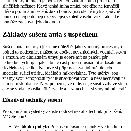
laku. Dobrým trikem je použít žlutou žlutou houbu při čištění
silnějších nečistot. Když tenká špína zmizí, přejděte na jemnější
utěrku pro finální leštění. Jako bonus, pravidelné mytí a správné
použití detergentů nejenže vylepší vzhled vašeho vozu, ale také
pomůže zachovat jeho hodnotu!
Základy sušení auta s úspěchem
Sušení auta po umytí je stejně důležité, jako samotný proces mytí –
pokud to podceníte, můžete se dočkat nevzhledných vodních skvrn
a šmouh. Po důkladném umytí je dobré mít na paměti pár
jednoduchých tipů, jak si tuhle část procesu usnadnit a dosáhnout
skvělého výsledku. Nejprve si připravte kvalitní ručník nebo
speciální sušicí utěrku, ideálně z mikrovlákna. Tyto utěrky jsou
známy svou schopností rychle absorbovat vodu a nezanechávají na
karoserii škrábance. Nezapomeňte, že důležité je sušit vždy ve stínu,
aby se voda nesušila příliš rychle a nezanechala skvrny od minerálů.
Efektivní techniky sušení
Pro optimální výsledky zkuste dodržet několik technik při sušení.
Můžete použít:
Vertikální pohyb:
Při sušení posuňte ručník v vertikálním