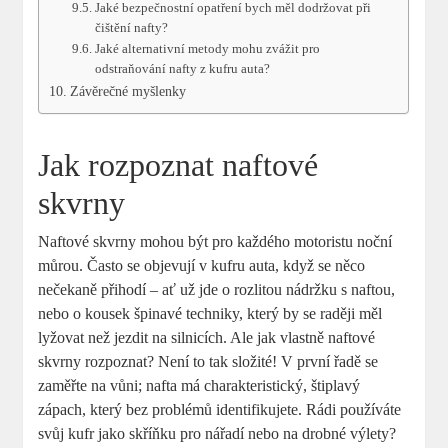
Jaké bezpečnostní opatření bych měl dodržovat při
čištění nafty?
Jaké alternativní metody mohu zvážit pro
odstraňování nafty z kufru auta?
Závěrečné myšlenky
Jak rozpoznat naftové
skvrny
Naftové skvrny mohou být pro každého motoristu noční
můrou. Často se objevují v kufru auta, když se něco
nečekaně přihodí – ať už jde o rozlitou nádržku s naftou,
nebo o kousek špinavé techniky, který by se raději měl
lyžovat než jezdit na silnicích. Ale jak vlastně naftové
skvrny rozpoznat? Není to tak složité! V první řadě se
zaměřte na vůni; nafta má charakteristický, štiplavý
zápach, který bez problémů identifikujete. Rádi používáte
svůj kufr jako skříňku pro nářadí nebo na drobné výlety?