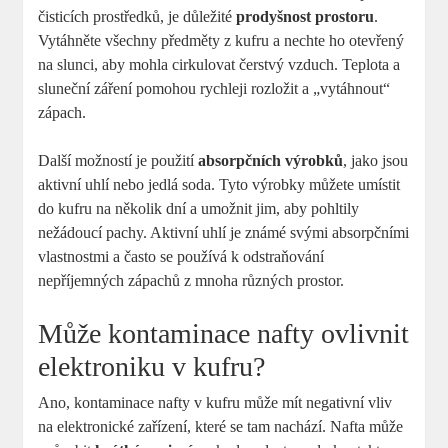
čisticích prostředků, je důležité
prodyšnost prostoru
.
Vytáhněte všechny předměty z kufru a nechte ho otevřený
na slunci, aby mohla cirkulovat čerstvý vzduch. Teplota a
sluneční záření pomohou rychleji rozložit a „vytáhnout“
zápach.
Další možností je použití
absorpčních výrobků
, jako jsou
aktivní uhlí nebo jedlá soda. Tyto výrobky můžete umístit
do kufru na několik dní a umožnit jim, aby pohltily
nežádoucí pachy. Aktivní uhlí je známé svými absorpčními
vlastnostmi a často se používá k odstraňování
nepříjemných zápachů z mnoha různých prostor.
Může kontaminace nafty ovlivnit
elektroniku v kufru?
Ano, kontaminace nafty v kufru může mít negativní vliv
na elektronické zařízení, které se tam nachází. Nafta může