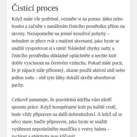
Čisticí proces
Když máte vše potřebné, vezměte si na pomoc látku nebo
houbu a začněte s nanášením čisticího prostředku přímo na
skvrny. Nezapomeňte na jemné krouživé pohyby –
nebudete se přece rvát s malými skvrnami, jako byste se
snažili vysportovat si s nimi! Následně zbytky nafty a
čisticího prostředku důkladně opláchněte a nechte kufr
dobře vyschnout na čerstvém vzduchu. Pokud máte pocit,
že je zápach stále přítomný, zkuste použít aktivní uhlí nebo
jedlou sodu – obě tyto látky dokáží skvěle absorbovat
pachy.
Celkově pamatujte, že pravidelná údržba vám ušetří
spoustu práce. Když hosupérujete kufr po každé cestě,
bude vždy připraven na další dobrodružství. A když už se
něco stane, buďte připraveni, jako byste se snažili
vytáhnout neposlušného mazlíčka z vrstvy bahna –
rychlost a efektivita jsou klíčové!