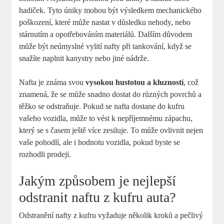
hadiček. Tyto úniky mohou být výsledkem mechanického
poškození, které může nastat v důsledku nehody, nebo
stárnutím a opotřebováním materiálů. Dalším důvodem
může být neúmyslné vylití nafty při tankování, když se
snažíte naplnit kanystry nebo jiné nádrže.
Nafta je známa svou
vysokou hustotou a kluzností
, což
znamená, že se může snadno dostat do různých povrchů a
těžko se odstraňuje. Pokud se nafta dostane do kufru
vašeho vozidla, může to vést k nepříjemnému zápachu,
který se s časem ještě více zesiluje. To může ovlivnit nejen
vaše pohodlí, ale i hodnotu vozidla, pokud byste se
rozhodli prodeji.
Jakým způsobem je nejlepší
odstranit naftu z kufru auta?
Odstranění nafty z kufru vyžaduje několik kroků a pečlivý