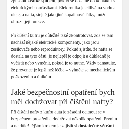
způsobit
krátké spojení
, pokud se dostane do kontaktu s
elektrickými součástkami. Elektronika je citlivá na vodu a
oleje, a nafta, stejně jako jiné kapalinové látky, může
ohrozit její funkce.
Při čištění kufru je důležité také zkontrolovat, zda se tam
nachází nějaké elektrické komponenty, jako jsou
zesilovače nebo reproduktory. Pokud zjistíte, že nafta se
dostala na tyto části, je nejlepší je odpojit a důkladně je
vyčistit nebo vyměnit, pokud je to nutné. Vždy pamatujte,
že prevence je lepší než léčba – vyhněte se mechanickým
poškozením a únikům.
Jaké bezpečnostní opatření bych
měl dodržovat při čištění nafty?
Při čištění nafty z kufru auta je zásadní ocitnout se v
bezpečném prostředí a dodržovat několik opatření. Prvním
a nejdůležitějším krokem je zajistit si
dostatečné větrání