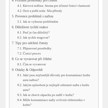
Přírodní prostředky pro čištění
Kávová sedlina: Aroma pro účinné čisticí vlastnosti
Ocet a jedlá soda: Síla přírody
Prevence problémů s naftou
Jak se vyhnout problémům
Důležitost rychlé reakce
Proč je čas důležitý?
Jak rychle reagovat?
Tipy pro udržení čistoty
Připravené prostředky
Čisticí proces
Co se vyvarovat při čištění
Čím se vyvarovat
Otázky & Odpovědi
Jaké jsou nejčastější důvody pro kontaminaci kufru
auta naftou?
Jakým způsobem je nejlepší odstranit naftu z kufru
auta?
Jak se zbavit zápachu po naftě v kufru?
Může kontaminace nafty ovlivnit elektroniku v
kufru?