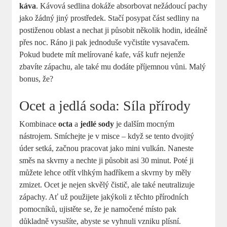
káva
. Kávová sedlina dokáže absorbovat nežádoucí pachy
jako žádný jiný prostředek. Stačí posypat část sedliny na
postiženou oblast a nechat ji působit několik hodin, ideálně
přes noc. Ráno ji pak jednoduše vyčistíte vysavačem.
Pokud budete mít melírované kafe, váš kufr nejenže
zbavíte zápachu, ale také mu dodáte příjemnou vůni. Malý
bonus, že?
Ocet a jedlá soda: Síla přírody
Kombinace
octa
a
jedlé sody
je dalším mocným
nástrojem. Smíchejte je v misce – když se tento dvojitý
úder setká, začnou pracovat jako mini vulkán. Naneste
směs na skvrny a nechte ji působit asi 30 minut. Poté ji
můžete lehce otřít vlhkým hadříkem a skvrny by měly
zmizet. Ocet je nejen skvělý čistič, ale také neutralizuje
zápachy. Ať už použijete jakýkoli z těchto přírodních
pomocníků, ujistěte se, že je namočené místo pak
důkladně vysušíte, abyste se vyhnuli vzniku plísní.