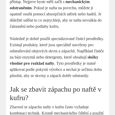
přístup. Nejprve byste měli začít s
mechanickým
odstraněním
. Pokud je nafta na povrchu, můžete ji
opatrně osušit pomocí absorpčních utěrek nebo hadrů. Je
důležité udělat to co nejrychleji, aby se nafta nevsákla do
čalounění nebo podlahy kufru.
Následně je dobré použít specializované čisticí prostředky.
Existují produkty, které jsou speciálně navrženy pro
odstraňování olejových skvrn a zápachů. Například čističe
na bázi enzymů nebo detergenty, které obsahují
složky
vhodné pro rozklad nafty
. Tyto prostředky je nutné
aplikovat podle pokynů výrobce a nechat je určitou dobu
působit, aby se skvrny a zápach dobře odstranily.
Jak se zbavit zápachu po naftě v
kufru?
Zbavení se zápachu nafty v kufru často vyžaduje
kombinaci technik. Kromě mechanického čištění a použití