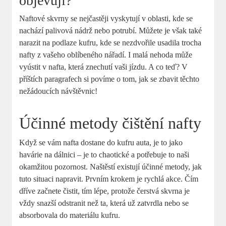
objevují?
Naftové skvrny se nejčastěji vyskytují v oblasti, kde se
nachází palivová nádrž nebo potrubí. Můžete je však také
narazit na podlaze kufru, kde se nezdvořile usadila trocha
nafty z vašeho oblíbeného nářadí. I malá nehoda může
vyústit v nafta, která znechutí vaši jízdu. A co teď? V
příštích paragrafech si povíme o tom, jak se zbavit těchto
nežádoucích návštěvnic!
Účinné metody čištění nafty
Když se vám nafta dostane do kufru auta, je to jako
havárie na dálnici – je to chaotické a potřebuje to naši
okamžitou pozornost. Naštěstí existují účinné metody, jak
tuto situaci napravit. Prvním krokem je rychlá akce. Čím
dříve začnete čistit, tím lépe, protože čerstvá skvrna je
vždy snazší odstranit než ta, která už zatvrdla nebo se
absorbovala do materiálu kufru.