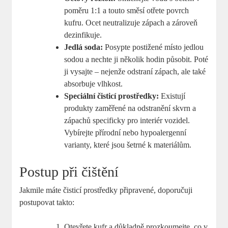
poměru 1:1 a touto směsí otřete povrch
kufru. Ocet neutralizuje zápach a zároveň
dezinfikuje.
Jedlá soda:
Posypte postižené místo jedlou
sodou a nechte ji několik hodin působit. Poté
ji vysajte – nejenže odstraní zápach, ale také
absorbuje vlhkost.
Speciální čisticí prostředky:
Existují
produkty zaměřené na odstranění skvrn a
zápachů specificky pro interiér vozidel.
Vybírejte přírodní nebo hypoalergenní
varianty, které jsou šetrné k materiálům.
Postup při čištění
Jakmile máte čisticí prostředky připravené, doporučuji
postupovat takto:
Otevřete kufr a důkladně prozkoumejte, co v