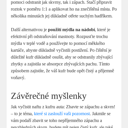
pomoci odstranit jak skvrny, tak i zápach. Stačí připravit
roztok v poměru 1:1 a aplikovat ho na znečištěná místa. Po
několika minutách jej důkladně otřete suchým hadříkem.
Další alternativou je
použití mýdla na nádobí
, které je
efektivní při odstraňování mastnoty. Rozpusťte trochu
mýdla v teplé vodě a používejte to pomocí měkkého
kartáče, abyste důkladně vyčistili postižení. Po čištění je
důležité kufr důkladně osušit, aby se odstranily zbývající
zbytky a zajistila se absorpce zbývajících pachu. Tímto
způsobem zajistíte, že váš kufr bude opět čistý a příjemně
voňavý.
Závěrečné myšlenky
Jak vyčistit naftu z kufru auta: Zbavte se zápachu a skvrn!
– to je téma,
které si zaslouží vaši pozornost
. Jakmile se
vám podaří zbavit se toho nepříjemného zápachu a
nevzhledných skvrn, budete mít nejen čistý kufr, ale také