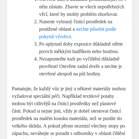
něm zůstalo. Zbavte se všech nepotřebných
věcí, které by mohly problém zhoršovat.
Naneste vybraný čisticí prostředek na
postižené oblasti a
nechte působit podle
pokynů výrobce
.
Po uplynutí doby expozice důkladně otřete
povrch měkkým hadříkem nebo houbou.
Nezapomeňte kufr po vyčištění důkladně
provětrat! Otevřete zadní dveře a nechte je
otevřené alespoň na půl hodiny.
Pamatujte, že každý vůz je jiný a některé materiály mohou
vyžadovat speciální péči. Například textilové potahy
mohou být citlivější na čisticí prostředky než plastové
části. Pokud si nejste jisti, vždy je dobré otestovat čisticí
prostředek na malém kousku materiálu, než se pustíte do
velkého úklidu. A pokud přesto nezmizí všechny stopy po
zápachu, neváhejte se poradit s odborníky v oblasti čištění