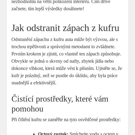
nezhodnotila na větší poškození interiéru. Čím dříve
začnete, tím lepší výsledky dosáhnete!
Jak odstranit zápach z kufru
Odstranění zápachu z kufru auta může být výzvou, ale s
trochou trpělivosti a správnými metodami to zvládnete.
Prvním krokem je zjistit, co vlastně ten zápach způsobuje.
Obvykle se jedná o skvrny od nafty, zbytek jídla nebo
dokonce vlhkost, která může vést k plísním. Ujistěte se, že
kufr je prázdný, než se pustíte do úklidu, aby byla práce
snadnější a efektivnější.
Čistící prostředky, které vám
pomohou
Při čištění kufru se zaměřte na tyto osvědčené prostředky:
Octový roztok:
Smíchejte vodu s octem v