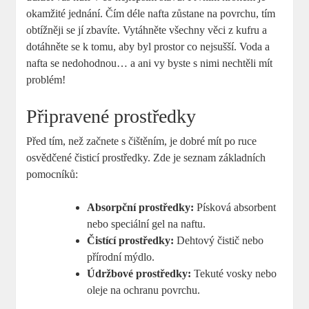
okamžité jednání. Čím déle nafta zůstane na povrchu, tím
obtížněji se jí zbavíte. Vytáhněte všechny věci z kufru a
dotáhněte se k tomu, aby byl prostor co nejsušší. Voda a
nafta se nedohodnou… a ani vy byste s nimi nechtěli mít
problém!
Připravené prostředky
Před tím, než začnete s čištěním, je dobré mít po ruce
osvědčené čisticí prostředky. Zde je seznam základních
pomocníků:
Absorpční prostředky:
Písková absorbent
nebo speciální gel na naftu.
Čistící prostředky:
Dehtový čistič nebo
přírodní mýdlo.
Údržbové prostředky:
Tekuté vosky nebo
oleje na ochranu povrchu.