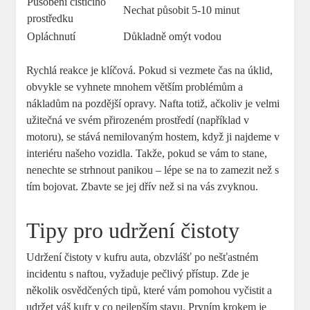
Působení čisticího
Nechat působit 5-10 minut
prostředku
Opláchnutí
Důkladně omýt vodou
Rychlá reakce je klíčová. Pokud si vezmete čas na úklid,
obvykle se vyhnete mnohem větším problémům a
nákladům na pozdější opravy. Nafta totiž, ačkoliv je velmi
užitečná ve svém přirozeném prostředí (například v
motoru), se stává nemilovaným hostem, když ji najdeme v
interiéru našeho vozidla. Takže, pokud se vám to stane,
nenechte se strhnout panikou – lépe se na to zamezit než s
tím bojovat. Zbavte se jej dřív než si na vás zvyknou.
Tipy pro udržení čistoty
Udržení čistoty v kufru auta, obzvlášť po nešťastném
incidentu s naftou, vyžaduje pečlivý přístup. Zde je
několik osvědčených tipů, které vám pomohou vyčistit a
udržet váš kufr v co nejlepším stavu. Prvním krokem je