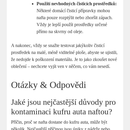
Použití nevhodných čisticích prostředků:
Některé domácí čisticí přípravky mohou
nafta pouze rozptýlit nebo zhoršit zápach.
Vždy je lepší použít prostředky určené
přímo na skvrny od oleje.
A nakonec, vždy se snažte testovat jakýkoliv čisticí
prostředek na malé, méně viditelné ploše, abyste se ujistili,
že nedojde k poškození materiálu. Je to jako zkoušet nové
oblečení – nechcete vyjít ven v něčem, co vám nesedí.
Otázky & Odpovědi
Jaké jsou nejčastější důvody pro
kontaminaci kufru auta naftou?
Příčin, proč se nafta dostane do kufru auta, může být
několik. Nejčastější příčinou jsou úniky z nádrže nebo