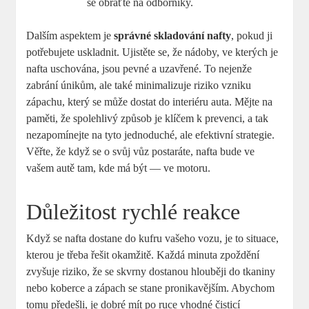
se obraťte na odborníky.
Dalším aspektem je
správné skladování nafty
, pokud ji
potřebujete uskladnit. Ujistěte se, že nádoby, ve kterých je
nafta uschována, jsou pevné a uzavřené. To nejenže
zabrání únikům, ale také minimalizuje riziko vzniku
zápachu, který se může dostat do interiéru auta. Mějte na
paměti, že spolehlivý způsob je klíčem k prevenci, a tak
nezapomínejte na tyto jednoduché, ale efektivní strategie.
Věřte, že když se o svůj vůz postaráte, nafta bude ve
vašem autě tam, kde má být — ve motoru.
Důležitost rychlé reakce
Když se nafta dostane do kufru vašeho vozu, je to situace,
kterou je třeba řešit okamžitě. Každá minuta zpoždění
zvyšuje riziko, že se skvrny dostanou hlouběji do tkaniny
nebo koberce a zápach se stane pronikavějším. Abychom
tomu předešli, je dobré mít po ruce vhodné čisticí