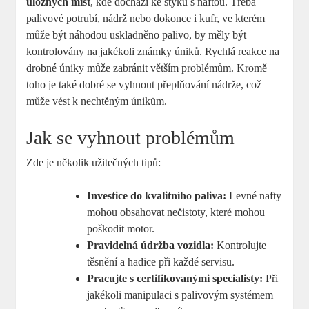
úložných míst
, kde dochází ke styku s naftou. Třeba
palivové potrubí, nádrž nebo dokonce i kufr, ve kterém
může být náhodou uskladněno palivo, by měly být
kontrolovány na jakékoli známky úniků. Rychlá reakce na
drobné úniky může zabránit větším problémům. Kromě
toho je také dobré se vyhnout přeplňování nádrže, což
může vést k nechtěným únikům.
Jak se vyhnout problémům
Zde je několik užitečných tipů:
Investice do kvalitního paliva:
Levné nafty
mohou obsahovat nečistoty, které mohou
poškodit motor.
Pravidelná údržba vozidla:
Kontrolujte
těsnění a hadice při každé servisu.
Pracujte s certifikovanými specialisty:
Při
jakékoli manipulaci s palivovým systémem