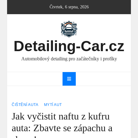
Skip
Čtvrtek, 6 srpna, 2026
to
content
Detailing-Car.cz
Automobilový detailing pro začátečníky i profíky
ČIŠTĚNÍ AUTA
MYTÍ AUT
Jak vyčistit naftu z kufru
auta: Zbavte se zápachu a