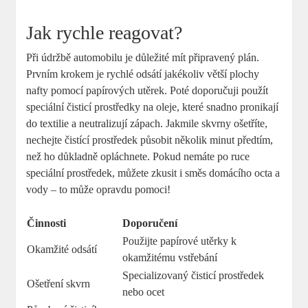
Jak rychle reagovat?
Při údržbě automobilu je důležité mít připravený plán.
Prvním krokem je rychlé odsátí jakékoliv větší plochy
nafty pomocí papírových utěrek. Poté doporučuji použít
speciální čisticí prostředky na oleje, které snadno pronikají
do textilie a neutralizují zápach. Jakmile skvrny ošetříte,
nechejte čistící prostředek působit několik minut předtím,
než ho důkladně opláchnete. Pokud nemáte po ruce
speciální prostředek, můžete zkusit i směs domácího octa a
vody – to může opravdu pomoci!
Činnosti
Doporučení
Použijte papírové utěrky k
Okamžité odsátí
okamžitému vstřebání
Specializovaný čisticí prostředek
Ošetření skvrn
nebo ocet