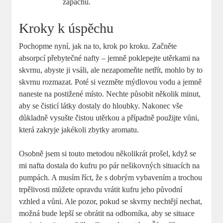
zápachu.
Kroky k úspěchu
Pochopme nyní, jak na to, krok po kroku. Začněte
absorpcí přebytečné nafty – jemně poklepejte utěrkami na
skvrnu, abyste ji vsáli, ale nezapomeňte netřít, mohlo by to
skvrnu rozmazat. Poté si vezměte mýdlovou vodu a jemně
naneste na postižené místo. Nechte působit několik minut,
aby se čisticí látky dostaly do hloubky. Nakonec vše
důkladně vysušte čistou utěrkou a případně použijte vůni,
která zakryje jakékoli zbytky aromatu.
Osobně jsem si touto metodou několikrát prošel, když se
mi nafta dostala do kufru po pár nešikovných situacích na
pumpách. A musím říct, že s dobrým vybavením a trochou
trpělivosti můžete opravdu vrátit kufru jeho původní
vzhled a vůni. Ale pozor, pokud se skvrny nechtějí nechat,
možná bude lepší se obrátit na odborníka, aby se situace