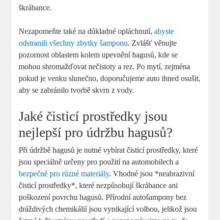
škrábance.
Nezapomeňte také na důkladné opláchnutí,
abyste
odstranili všechny zbytky šamponu
. Zvlášť věnujte
pozornost oblastem kolem upevnění hagusů, kde se
mohou shromažďovat nečistoty a rez. Po mytí, zejména
pokud je venku slunečno, doporučujeme auto ihned osušit,
aby se zabránilo tvorbě skvrn z vody.
Jaké čisticí prostředky jsou
nejlepší pro údržbu hagusů?
Při údržbě hagusů je nutné vybírat čisticí prostředky, které
jsou speciálně určeny pro použití na automobilech a
bezpečné pro různé materiály
. Vhodné jsou *neabrazivní
čisticí prostředky*, které nezpůsobují škrábance ani
poškození povrchu hagusů. Přírodní autošampony bez
dráždivých chemikálií jsou vynikající volbou, jelikož jsou