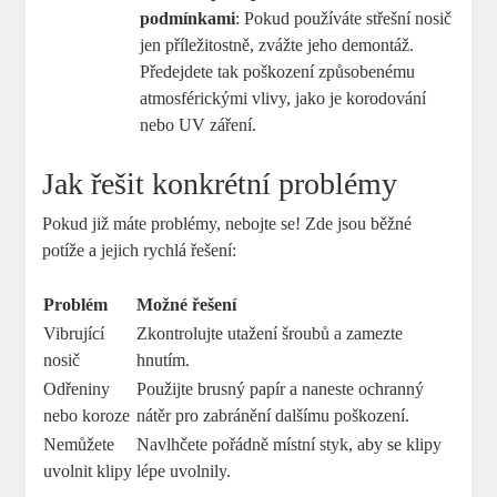
podmínkami
: Pokud používáte střešní nosič
jen příležitostně, zvážte jeho demontáž.
Předejdete tak poškození způsobenému
atmosférickými vlivy, jako je korodování
nebo UV záření.
Jak řešit konkrétní problémy
Pokud již máte problémy, nebojte se! Zde jsou běžné
potíže a jejich rychlá řešení:
Problém
Možné řešení
Vibrující
Zkontrolujte utažení šroubů a zamezte
nosič
hnutím.
Odřeniny
Použijte brusný papír a naneste ochranný
nebo koroze
nátěr pro zabránění dalšímu poškození.
Nemůžete
Navlhčete pořádně místní styk, aby se klipy
uvolnit klipy
lépe uvolnily.