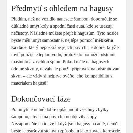
Předmytí s ohledem na hagusy
Předtím, než na vozidlo nanesete šampon, doporučuje se
důkladně umýt koly a spodní částí auta, kde se usazují
nečistoty. Následně můžete přejít k hagusům. Tyto nosiče
byste měli umýt samostatně, nejlépe pomocí
měkkého
kartáče
, který nepoškrábe jejich povrch. Je dobré, když k
mytí použijete teplou vodu, protože to pomůže odstranit
mastnotu a zaschlou špínu. Pokud máte na hagusech
odolné skvrny, neváhejte použít přípravek na odstraňování
skvrn – ale vždy si nejprve ověřte jeho kompatibilitu s
materiálem hagusů!
Dokončovací fáze
Po umytí je nutné dobře opláchnout všechny zbytky
šamponu, aby se na povrchu neobjevily stopy.
Nezapomeňte na to, že i když jsou hagusy na autě, neměli
byste je osušovat stejným způsobem jako zbytek karoserie.