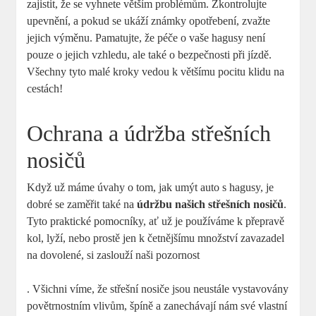
zajistit, že se vyhnete větším problémům. Zkontrolujte
upevnění, a pokud se ukáží známky opotřebení, zvažte
jejich výměnu. Pamatujte, že péče o vaše hagusy není
pouze o jejich vzhledu, ale také o bezpečnosti při jízdě.
Všechny tyto malé kroky vedou k většímu pocitu klidu na
cestách!
Ochrana a údržba střešních
nosičů
Když už máme úvahy o tom, jak umýt auto s hagusy, je
dobré se zaměřit také na
údržbu našich střešních nosičů
.
Tyto praktické pomocníky, ať už je používáme k přepravě
kol, lyží, nebo prostě jen k četnějšímu množství zavazadel
na dovolené, si zaslouží naši pozornost
. Všichni víme, že střešní nosiče jsou neustále vystavovány
povětrnostním vlivům, špíně a zanechávají nám své vlastní