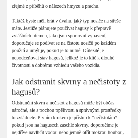
zřejmé z příběhů o nálezech hmyzu a prachu.
Taktéž byste měli brát v úvahu, jaký typ nosiče na střeše
máte. Jestliže plánujete používat hagusy k přepravě
zvláštních břemen, jako jsou sportovní vybavení,
doporučuje se podívat se na čistotu nosičů po každém
použití a umýt je, pokud je to nutné. Důležité je
nepodceňovat stav hagusů, jelikož je to klíč k dlouhé
životnosti a dobrému vzhledu vašeho vozidla.
Jak odstranit skvrny a nečistoty z
hagusů?
Odstranění skvrn a nečistot z hagusů může být občas
náročné, ale s trochou trpělivosti a správnými prostředky
to zvládnete. Prvním krokem je přístup k *nečistotám* –
pokud jsou na hagusech zaschlé skvrny, doporučíme je
nejdříve navlhčit vodou nebo jemně otřít mokrou houbou,