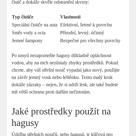
čistič a dokáže skvěle odstranění skvrny:
Typ čističe
Vlastnosti
Speciální čističe na auta
Efektivní, šetrné k povrchu
Směs vody a octa
Přírodní, levný, účinný
Jemné šampony
Bezpečné pro všechny povrchy
Po umytí nezapomeňte hagusy důkladně opláchnout
vodou, aby na nich nezůstaly zbytky prostředků. Pokud
chcete, aby váš střešní nosič vypadal jako nový, použijte
na závěr jemný vosk nebo leštěnku. Tento malý krok
dokáže zázraky – nejen, že si udrží lesk, ale také budete
mít větší ochranu proti dalším nečistotám.
Jaké prostředky použít na
hagusy
Údržba střešních nosičů, nebo hagusů, je klíčová pro