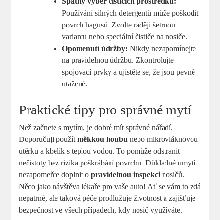
Špatný výběr čisticích prostředků:
Používání silných detergentů může poškodit
povrch hagusů. Zvolte raději šetrnou
variantu nebo speciální čističe na nosiče.
Opomenutí údržby:
Nikdy nezapomínejte
na pravidelnou údržbu. Zkontrolujte
spojovací prvky a ujistěte se, že jsou pevně
utažené.
Praktické tipy pro správné mytí
Než začnete s mytím, je dobré mít správné nářadí.
Doporučuji použít
měkkou houbu
nebo mikrovláknovou
utěrku a kbelík s teplou vodou. To pomůže odstranit
nečistoty bez rizika poškrábání povrchu. Důkladné umytí
nezapomeňte doplnit o
pravidelnou inspekci
nosičů.
Něco jako návštěva lékaře pro vaše auto! Ať se vám to zdá
nepatrné, ale taková péče prodlužuje životnost a zajišťuje
bezpečnost ve všech případech, kdy nosič využíváte.