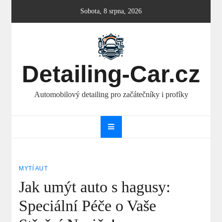
Skip
Sobota, 8 srpna, 2026
to
content
Detailing-Car.cz
Automobilový detailing pro začátečníky i profíky
MYTÍ AUT
Jak umýt auto s hagusy:
Speciální Péče o Vaše