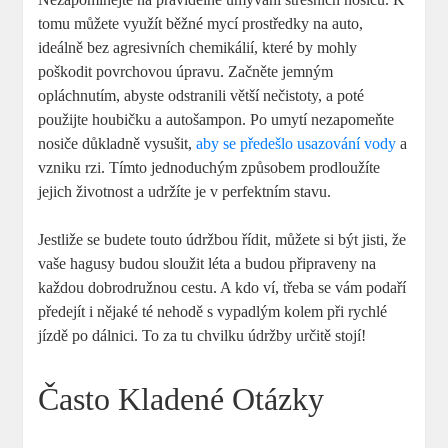
tomu můžete využít běžné mycí prostředky na auto,
ideálně bez agresivních chemikálií, které by mohly
poškodit povrchovou úpravu. Začněte jemným
opláchnutím, abyste odstranili větší nečistoty, a poté
použijte houbičku a autošampon. Po umytí nezapomeňte
nosiče důkladně vysušit,
aby se předešlo usazování vody
a
vzniku rzi. Tímto jednoduchým způsobem prodloužíte
jejich životnost a udržíte je v perfektním stavu.
Jestliže se budete touto údržbou řídit, můžete si být jisti, že
vaše hagusy budou sloužit léta a budou připraveny na
každou dobrodružnou cestu. A kdo ví, třeba se vám podaří
předejít i nějaké té nehodě s vypadlým kolem při rychlé
jízdě po dálnici. To za tu chvilku údržby určitě stojí!
Často Kladené Otázky