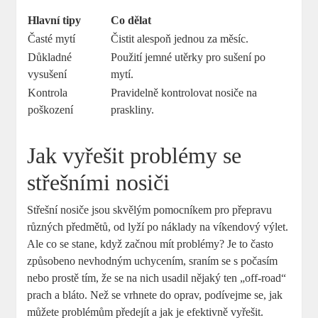
Hlavní tipy
Co dělat
Časté mytí
Čistit alespoň jednou za měsíc.
Důkladné
Použití jemné utěrky pro sušení po
vysušení
mytí.
Kontrola
Pravidelně kontrolovat nosiče na
poškození
praskliny.
Jak vyřešit problémy se
střešními nosiči
Střešní nosiče jsou skvělým pomocníkem pro přepravu
různých předmětů, od lyží po náklady na víkendový výlet.
Ale co se stane, když začnou mít problémy? Je to často
způsobeno nevhodným uchycením, sraním se s počasím
nebo prostě tím, že se na nich usadil nějaký ten „off-road“
prach a bláto. Než se vrhnete do oprav, podívejme se, jak
můžete problémům předejít a jak je efektivně vyřešit.