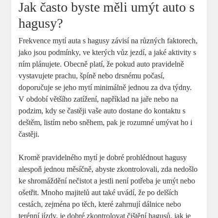
Jak často byste měli umýt auto s
hagusy?
Frekvence mytí auta s hagusy závisí na různých faktorech,
jako jsou podmínky, ve kterých vůz jezdí, a jaké aktivity s
ním plánujete. Obecně platí, že pokud auto pravidelně
vystavujete prachu, špíně nebo drsnému počasí,
doporučuje se jeho mytí minimálně jednou za dva týdny.
V období většího zatížení, například na jaře nebo na
podzim, kdy se častěji vaše auto dostane do kontaktu s
deštěm, listím nebo sněhem, pak je rozumné umývat ho i
častěji.
Kromě pravidelného mytí je dobré prohlédnout hagusy
alespoň jednou měsíčně, abyste zkontrolovali, zda nedošlo
ke shromáždění nečistot a jestli není potřeba je umýt nebo
ošetřit. Mnoho majitelů aut také uvádí, že po delších
cestách, zejména po těch, které zahrnují dálnice nebo
terénní jízdy, je dobré zkontrolovat čištění hagusů, jak je