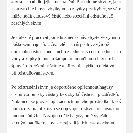
aby se usnadnilo jejich odstranění. Pro odolné skvrny, jako
jsou zaschlé hmyzí zbytky nebo zbytky pryskyřice, se vám
může hodit citrusový čistič nebo speciální odstraňovač
zaschlých skvrn.
Je důležité pracovat pomalu a nenásilně, abyste se vyhnuli
poškození hagusů. Uživatelé našli úspěch ve výrobě
domácího čističe smíchaného z jedné části octa, jedné části
vody a kapky jemného šamponu pro účinnou likvidaci
špíny. Toto řešení je šetrné a přírodní, a přitom efektivní
při odstraňování skvrn.
Po odstranění skvrn je doporučeno opláchnout hagusy
čistou vodou, aby zůstaly bez zbytků čisticích prostředků.
Nakonec lze provést aplikaci ochranného prostředku, který
pomůže zabránit znovu se objevujícím skvrnám a usnadní
budoucí údržbu. Nezapomeňte hagusy poté vyleštit
jemným hadříkem, aby jste zajistili jejich lesk a ochranu.