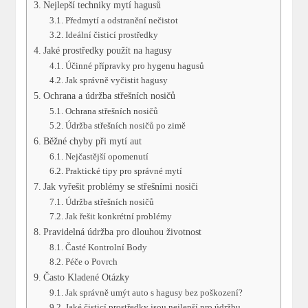
Nejlepší techniky mytí hagusů
Předmytí a odstranění nečistot
Ideální čisticí prostředky
Jaké prostředky použít na hagusy
Účinné přípravky pro hygenu hagusů
Jak správně vyčistit hagusy
Ochrana a údržba střešních nosičů
Ochrana střešních nosičů
Údržba střešních nosičů po zimě
Běžné chyby při mytí aut
Nejčastější opomenutí
Praktické tipy pro správné mytí
Jak vyřešit problémy se střešními nosiči
Údržba střešních nosičů
Jak řešit konkrétní problémy
Pravidelná údržba pro dlouhou životnost
Časté Kontrolní Body
Péče o Povrch
Často Kladené Otázky
Jak správně umýt auto s hagusy bez poškození?
Jaké čisticí prostředky jsou nejlepší pro údržbu