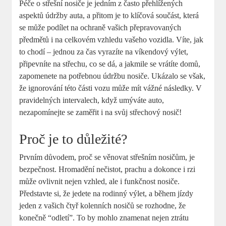
Péče o střešní nosiče je jedním z často přehlížených
aspektů údržby auta, a přitom je to klíčová součást, která
se může podílet na ochraně vašich přepravovaných
předmětů i na celkovém vzhledu vašeho vozidla. Víte, jak
to chodí – jednou za čas vyrazíte na víkendový výlet,
připevníte na střechu, co se dá, a jakmile se vrátíte domů,
zapomenete na potřebnou údržbu nosiče. Ukázalo se však,
že ignorování této části vozu může mít vážné následky. V
pravidelných intervalech, když umýváte auto,
nezapomínejte se zaměřit i na svůj střechový nosič!
Proč je to důležité?
Prvním důvodem, proč se věnovat střešním nosičům, je
bezpečnost. Hromadění nečistot, prachu a dokonce i rzi
může ovlivnit nejen vzhled, ale i funkčnost nosiče.
Představte si, že jedete na rodinný výlet, a během jízdy
jeden z vašich čtyř kolenních nosičů se rozhodne, že
konečně “odletí”. To by mohlo znamenat nejen ztrátu