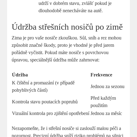
udrží v dobrém stavu, zvlášť pokud je
dlouhodobě nenecháváte na autě.
Údržba střešních nosičů po zimě
Zima je pro vaše nosiče zkouškou. Sůl, sníh a rez mohou
způsobit značné škody, proto je vhodné je před jarem
pořádně vyčistit. Pokud máte nosiče s povrchovou
úpravou, speciálnější údržba může zahrnovat:
Údržba
Frekvence
K čištění a promazání (v případě
Jednou za sezonu
pohyblivých částí)
Před každým
Kontrola stavu poutacích popruhů
použitím
Vizuální kontrola pro zjištění opotřebení
Jednou za měsíc
Nezapomeňte, že i střešní nosiče si zaslouží malou péči a
pozornost. Precizní údržba sníží riziko problémů na silnici