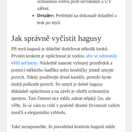
ochrannou vrstvu proti nečistotám a UV
záření.
Detailer:
Perfektní na dokonalé doladění a
lesk po mytí.
Jak správně vyčistit hagusy
Při mytí hagusů je důležité dodržovat několik kroků.
Prvním krokem je opláchnout je vodou,
aby se odstranily
větší nečistoty
. Následně naneste vybraný prostředek a
pomocí měkkého hadříku nebo houbičky jemně umyjte
povrch. Nikdy používejte drsné kartáče, protože byste
mohli poškodit povrch. Po umytí je dobré hagusy
důkladně opláchnout a na závěr je ošetřit ochranným
sprejem. Tato činnost sice může zabrat nějaký čas, ale
věřte, že se vám to vrátí v podobě dlouhé životnosti vašich
nosičů a elegantního vzhledu.
Také nezapomeňte, že pravidelná kontrola hagusů může