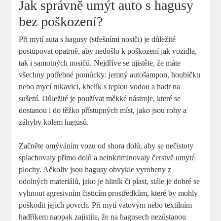
Jak správně umýt auto s hagusy
bez poškození?
Při mytí auta s hagusy (střešními nosiči) je důležité
postupovat opatrně, aby nedošlo k poškození jak vozidla,
tak i samotných nosičů. Nejdříve se ujistěte, že máte
všechny potřebné pomůcky: jemný autošampon, houbičku
nebo mycí rukavici, kbelík s teplou vodou a hadr na
sušení. Důležité je používat měkké nástroje, které se
dostanou i do těžko přístupných míst, jako jsou rohy a
záhyby kolem hagusů.
Začněte omýváním vozu od shora dolů, aby se nečistoty
splachovaly přímo dolů a neinkriminovaly čerstvě umyté
plochy. Ačkoliv jsou hagusy obvykle vyrobeny z
odolných materiálů, jako je hliník či plast, stále je dobré se
vyhnout agresivním čisticím prostředkům, které by mohly
poškodit jejich povrch. Při mytí vatovým nebo textilním
hadříkem naopak zajistíte, že na hagusech nezůstanou