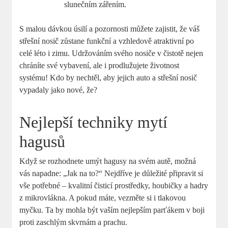
slunečním zářením.
S malou dávkou úsilí a pozornosti můžete zajistit, že váš
střešní nosič zůstane funkční a vzhledově atraktivní po
celé léto i zimu. Udržováním svého nosiče v čistotě nejen
chráníte své vybavení, ale i prodlužujete životnost
systému! Kdo by nechtěl, aby jejich auto a střešní nosič
vypadaly jako nové, že?
Nejlepší techniky mytí
hagusů
Když se rozhodnete umýt hagusy na svém autě, možná
vás napadne: „Jak na to?“ Nejdříve je důležité připravit si
vše potřebné – kvalitní čisticí prostředky, houbičky a hadry
z mikrovlákna. A pokud máte, vezměte si i tlakovou
myčku. Ta by mohla být vaším nejlepším parťákem v boji
proti zaschlým skvrnám a prachu.