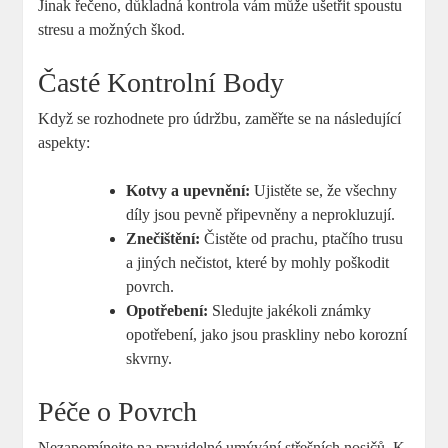
Jinak řečeno, důkladná kontrola vám může ušetřit spoustu
stresu a možných škod.
Časté Kontrolní Body
Když se rozhodnete pro údržbu, zaměřte se na následující
aspekty:
Kotvy a upevnění:
Ujistěte se, že všechny
díly jsou pevně připevněny a neprokluzují.
Znečištění:
Čistěte od prachu, ptačího trusu
a jiných nečistot, které by mohly poškodit
povrch.
Opotřebení:
Sledujte jakékoli známky
opotřebení, jako jsou praskliny nebo korozní
skvrny.
Péče o Povrch
Nezapomínejte na pravidelné umývání střešních nosičů. K