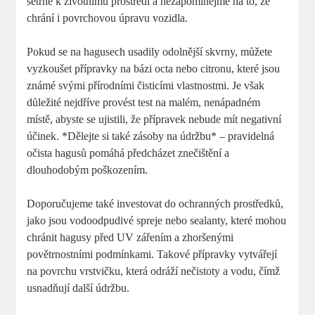
šetrné k životnímu prostředí a nezapomínejme na to, že
chrání i povrchovou úpravu vozidla.
Pokud se na hagusech usadily odolnější skvrny, můžete
vyzkoušet přípravky na bázi octa nebo citronu, které jsou
známé svými přírodními čisticími vlastnostmi. Je však
důležité nejdříve provést test na malém, nenápadném
místě, abyste se ujistili, že přípravek nebude mít negativní
účinek. *Dělejte si také zásoby na údržbu* – pravidelná
očista hagusů pomáhá předcházet znečištění a
dlouhodobým poškozením.
Doporučujeme také investovat do ochranných prostředků,
jako jsou vodoodpudivé spreje nebo sealanty, které mohou
chránit hagusy před UV zářením a zhoršenými
povětrnostními podmínkami. Takové přípravky vytvářejí
na povrchu vrstvičku, která odráží nečistoty a vodu, čímž
usnadňují další údržbu.