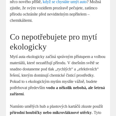
něco nového příště,
když se chystáte umýt auto
? Možná
zjistíte, že svým vozidlem prozíravě pečujete, zatímco
přírodu ochráníte před neviditelným nepřítelem –
chemikáliemi.
Co nepotřebujete pro mytí
ekologicky
Mytí auta ekologicky začíná správným přístupem a volbou
materiálů, které nezatěžují přírodu. V dnešním světě se
snadno dostaneme pod tlak „rychlých“ a „efektivních“
řešení, kterým dominují chemické čisticí prostředky.
Pokud to s ekologickým mytím myslíte vážně, budete
potřebovat především
vodu a několik nebohá, ale šetrná
zařízení
.
Namísto umělých hub a plastových kartáčů zkuste použít
přírodní houbičky nebo mikrovláknové utěrky
. Tyto