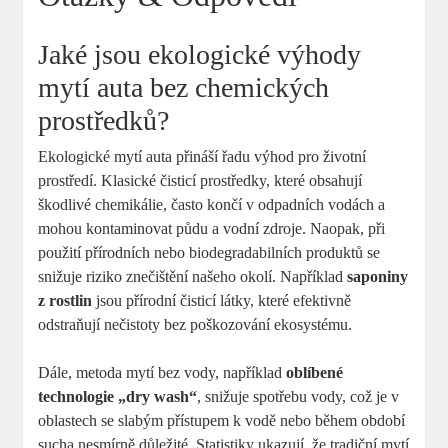
Jaké jsou ekologické výhody
mytí auta bez chemických
prostředků?
Ekologické mytí auta přináší řadu výhod pro životní
prostředí. Klasické čisticí prostředky, které obsahují
škodlivé chemikálie, často končí v odpadních vodách a
mohou kontaminovat půdu a vodní zdroje. Naopak, při
použití přírodních nebo biodegradabilních produktů se
snižuje riziko znečištění našeho okolí. Například
saponiny
z rostlin
jsou přírodní čisticí látky, které efektivně
odstraňují nečistoty bez poškozování ekosystému.
Dále, metoda mytí bez vody, například
oblíbené
technologie „dry wash“
, snižuje spotřebu vody, což je v
oblastech se slabým přístupem k vodě nebo během období
sucha nesmírně důležité. Statistiky ukazují, že tradiční mytí