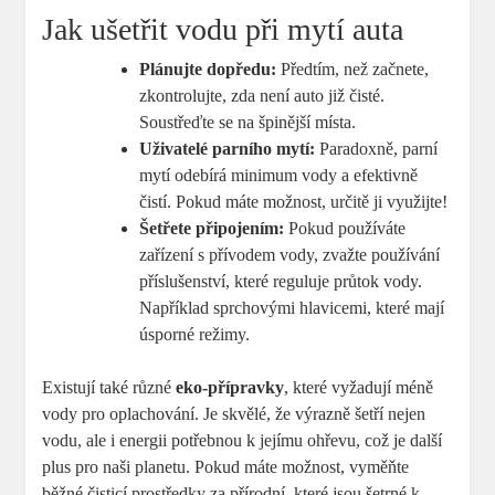
Jak ušetřit vodu při mytí auta
Plánujte dopředu:
Předtím, než začnete,
zkontrolujte, zda není auto již čisté.
Soustřeďte se na špinější místa.
Uživatelé parního mytí:
Paradoxně, parní
mytí odebírá minimum vody a efektivně
čistí. Pokud máte možnost, určitě ji využijte!
Šetřete připojením:
Pokud používáte
zařízení s přívodem vody, zvažte používání
příslušenství, které reguluje průtok vody.
Například sprchovými hlavicemi, které mají
úsporné režimy.
Existují také různé
eko-přípravky
, které vyžadují méně
vody pro oplachování. Je skvělé, že výrazně šetří nejen
vodu, ale i energii potřebnou k jejímu ohřevu, což je další
plus pro naši planetu. Pokud máte možnost, vyměňte
běžné čisticí prostředky za přírodní, které jsou šetrné k