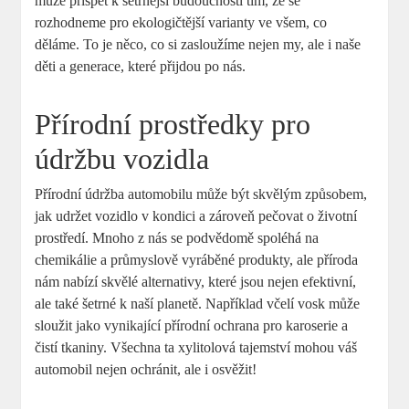
může přispět k šetrnější budoucnosti tím, že se
rozhodneme pro ekologičtější varianty ve všem, co
děláme. To je něco, co si zasloužíme nejen my, ale i naše
děti a generace, které přijdou po nás.
Přírodní prostředky pro
údržbu vozidla
Přírodní údržba automobilu může být skvělým způsobem,
jak udržet vozidlo v kondici a zároveň pečovat o životní
prostředí. Mnoho z nás se podvědomě spoléhá na
chemikálie a průmyslově vyráběné produkty, ale příroda
nám nabízí skvělé alternativy, které jsou nejen efektivní,
ale také šetrné k naší planetě. Například včelí vosk může
sloužit jako vynikající přírodní ochrana pro karoserie a
čistí tkaniny. Všechna ta xylitolová tajemství mohou váš
automobil nejen ochránit, ale i osvěžit!