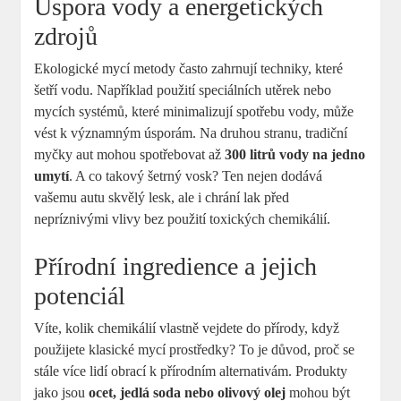
Úspora vody a energetických
zdrojů
Ekologické mycí metody často zahrnují techniky, které
šetří vodu. Například použití speciálních utěrek nebo
mycích systémů, které minimalizují spotřebu vody, může
vést k významným úsporám. Na druhou stranu, tradiční
myčky aut mohou spotřebovat až
300 litrů vody na jedno
umytí
. A co takový šetrný vosk? Ten nejen dodává
vašemu autu skvělý lesk, ale i chrání lak před
nepríznivými vlivy bez použití toxických chemikálií.
Přírodní ingredience a jejich
potenciál
Víte, kolik chemikálií vlastně vejdete do přírody, když
použijete klasické mycí prostředky? To je důvod, proč se
stále více lidí obrací k přírodním alternativám. Produkty
jako jsou
ocet, jedlá soda nebo olivový olej
mohou být