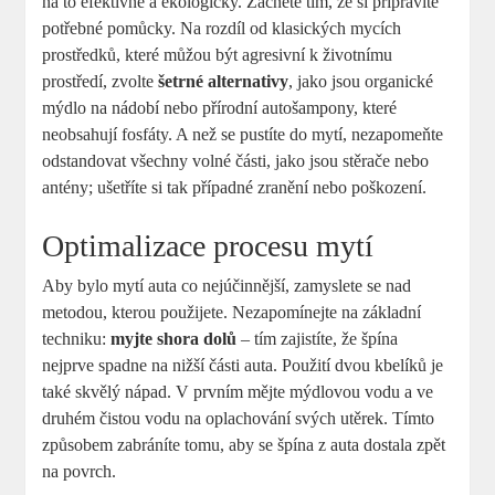
na to efektivně a ekologicky. Začněte tím, že si připravíte
potřebné pomůcky. Na rozdíl od klasických mycích
prostředků, které můžou být agresivní k životnímu
prostředí, zvolte
šetrné alternativy
, jako jsou organické
mýdlo na nádobí nebo přírodní autošampony, které
neobsahují fosfáty. A než se pustíte do mytí, nezapomeňte
odstandovat všechny volné části, jako jsou stěrače nebo
antény; ušetříte si tak případné zranění nebo poškození.
Optimalizace procesu mytí
Aby bylo mytí auta co nejúčinnější, zamyslete se nad
metodou, kterou použijete. Nezapomínejte na základní
techniku:
myjte shora dolů
– tím zajistíte, že špína
nejprve spadne na nižší části auta. Použití dvou kbelíků je
také skvělý nápad. V prvním mějte mýdlovou vodu a ve
druhém čistou vodu na oplachování svých utěrek. Tímto
způsobem zabráníte tomu, aby se špína z auta dostala zpět
na povrch.