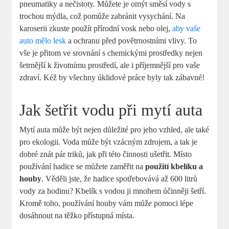
pneumatiky a nečistoty. Můžete je omýt směsí vody s
trochou mýdla, což pomůže zabránit vysychání. Na
karoserii zkuste použít přírodní vosk nebo olej,
aby vaše
auto mělo lesk
a ochranu před povětrnostními vlivy. To
vše je přitom ve srovnání s chemickými prostředky nejen
šetrnější k životnímu prostředí, ale i příjemnější pro vaše
zdraví. Kéž by všechny úklidové práce byly tak zábavné!
Jak šetřit vodu při mytí auta
Mytí auta může být nejen důležité pro jeho vzhled, ale také
pro ekologii. Voda může být vzácným zdrojem, a tak je
dobré znát pár triků, jak při této činnosti ušetřit. Místo
používání hadice se můžete zaměřit na
použití kbelíku a
houby
. Věděli jste, že hadice spotřebovává až 600 litrů
vody za hodinu? Kbelík s vodou ji mnohem účinněji šetří.
Kromě toho, používání houby vám může pomoci lépe
dosáhnout na těžko přístupná místa.