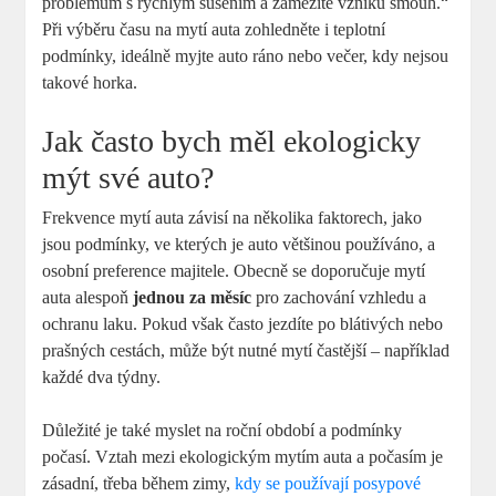
problémům s rychlým sušením a zamezíte vzniku šmouh.“
Při výběru času na mytí auta zohledněte i teplotní
podmínky, ideálně myjte auto ráno nebo večer, kdy nejsou
takové horka.
Jak často bych měl ekologicky
mýt své auto?
Frekvence mytí auta závisí na několika faktorech, jako
jsou podmínky, ve kterých je auto většinou používáno, a
osobní preference majitele. Obecně se doporučuje mytí
auta alespoň
jednou za měsíc
pro zachování vzhledu a
ochranu laku. Pokud však často jezdíte po blátivých nebo
prašných cestách, může být nutné mytí častější – například
každé dva týdny.
Důležité je také myslet na roční období a podmínky
počasí. Vztah mezi ekologickým mytím auta a počasím je
zásadní, třeba během zimy,
kdy se používají posypové