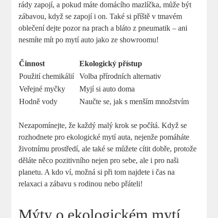
rády zapojí, a pokud máte domácího mazlíčka, může být
zábavou, když se zapojí i on. Také si příště v tmavém
oblečení dejte pozor na prach a bláto z pneumatik – ani
nesmíte mít po mytí auto jako ze showroomu!
Činnost
Ekologický přístup
Použití chemikálií
Volba přírodních alternativ
Veřejné myčky
Myjí si auto doma
Hodně vody
Naučte se, jak s menším množstvím
Nezapomínejte, že každý malý krok se počítá. Když se
rozhodnete pro ekologické mytí auta, nejenže pomáháte
životnímu prostředí, ale také se můžete cítit dobře, protože
děláte něco pozitivního nejen pro sebe, ale i pro naši
planetu. A kdo ví, možná si při tom najdete i čas na
relaxaci a zábavu s rodinou nebo přáteli!
Mýty o ekologickém mytí