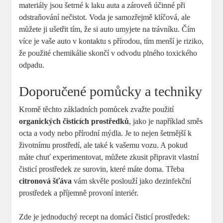
materiály jsou šetrné k laku auta a zároveň účinné při
odstraňování nečistot. Voda je samozřejmě klíčová, ale
můžete ji ušetřit tím, že si auto umyjete na trávníku. Čím
více je vaše auto v kontaktu s přírodou, tím menší je riziko,
že použité chemikálie skončí v odvodu plného toxického
odpadu.
Doporučené pomůcky a techniky
Kromě těchto základních pomůcek zvažte použití
organických čisticích prostředků
, jako je například směs
octa a vody nebo přírodní mýdla. Je to nejen šetrnější k
životnímu prostředí, ale také k vašemu vozu. A pokud
máte chuť experimentovat, můžete zkusit připravit vlastní
čisticí prostředek ze surovin, které máte doma. Třeba
citronová šťáva
vám skvěle poslouží jako dezinfekční
prostředek a příjemně provoní interiér.
Zde je jednoduchý recept na domácí čisticí prostředek: