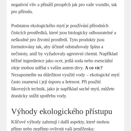
negativní vliv a přináší prospěch jak pro vaše vozidlo, tak
pro přírodu.
Podstatou ekologického mytí je používání přírodních
čisticích prostředků, které jsou biologicky odbouratelné a
neškodné pro životní prostředí. Tyto produkty jsou
formulovány tak, aby účinně odstraňovaly špínu a
nečistoty, aniž by vyžadovaly agresivní chemii. Například
běžné ingredience jako ocet, jedlá soda nebo esenciální
oleje mohou udělat s vaším autem divy.
A co víc?
Nezapomeňte na důležitost využití vody – ekologické mytí
často znamená i její úsporu a šetrnost. Při použití
šikovných technik, jako je například suché mytí, můžete
drasticky snížit spotřebu vody.
Výhody ekologického přístupu
Klíčové výhody zahrnují i další aspekty, které mohou
přímo nebo nepřímo ovlivnit vaši peněženku: