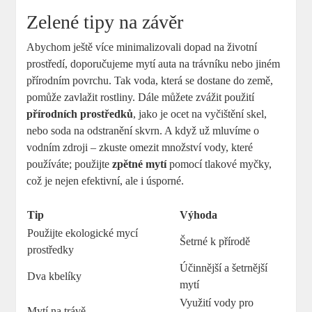
Zelené tipy na závěr
Abychom ještě více minimalizovali dopad na životní
prostředí, doporučujeme mytí auta na trávníku nebo jiném
přírodním povrchu. Tak voda, která se dostane do země,
pomůže zavlažit rostliny. Dále můžete zvážit použití
přírodních prostředků
, jako je ocet na vyčištění skel,
nebo soda na odstranění skvrn. A když už mluvíme o
vodním zdroji – zkuste omezit množství vody, které
používáte; použijte
zpětné mytí
pomocí tlakové myčky,
což je nejen efektivní, ale i úsporné.
Tip
Výhoda
Použijte ekologické mycí
Šetrné k přírodě
prostředky
Účinnější a šetrnější
Dva kbelíky
mytí
Využití vody pro
Mytí na trávě