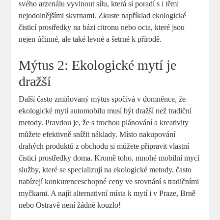
svého arzenálu vyvinout sílu, která si poradí s i těmi
nejodolnějšími skvrnami. Zkuste například ekologické
čisticí prostředky na bázi citronu nebo octa, které jsou
nejen účinné, ale také levné a šetrné k přírodě.
Mýtus 2: Ekologické mytí je
dražší
Další často zmiňovaný mýtus spočívá v domněnce, že
ekologické mytí automobilu musí být dražší než tradiční
metody. Pravdou je, že s trochou plánování a kreativity
můžete efektivně snížit náklady. Místo nakupování
drahých produktů z obchodu si můžete připravit vlastní
čisticí prostředky doma. Kromě toho, mnohé mobilní mycí
služby, které se specializují na ekologické metody, často
nabízejí konkurenceschopné ceny ve srovnání s tradičními
myčkami. A najít alternativní místa k mytí i v Praze, Brně
nebo Ostravě není žádné kouzlo!