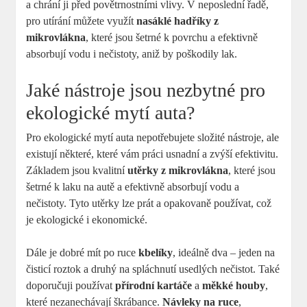
a chrání ji před povětrnostními vlivy. V neposlední řadě,
pro utírání můžete využít
nasáklé hadříky z
mikrovlákna
, které jsou šetrné k povrchu a efektivně
absorbují vodu i nečistoty, aniž by poškodily lak.
Jaké nástroje jsou nezbytné pro
ekologické mytí auta?
Pro ekologické mytí auta nepotřebujete složité nástroje, ale
existují některé, které vám práci usnadní a zvýší efektivitu.
Základem jsou kvalitní
utěrky z mikrovlákna
, které jsou
šetrné k laku na autě a efektivně absorbují vodu a
nečistoty. Tyto utěrky lze prát a opakovaně používat, což
je ekologické i ekonomické.
Dále je dobré mít po ruce
kbelíky
, ideálně dva – jeden na
čisticí roztok a druhý na spláchnutí usedlých nečistot. Také
doporučuji používat
přírodní kartáče
a
měkké houby
,
které nezanechávají škrábance.
Návleky na ruce
,