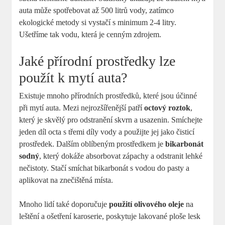
auta může spotřebovat až 500 litrů vody, zatímco
ekologické metody si vystačí s minimum 2-4 litry.
Ušetříme tak vodu, která je cenným zdrojem.
Jaké přírodní prostředky lze
použít k mytí auta?
Existuje mnoho přírodních prostředků, které jsou účinné
při mytí auta. Mezi nejrozšířenější patří
octový roztok
,
který je skvělý pro odstranění skvrn a usazenin. Smíchejte
jeden díl octa s třemi díly vody a použijte jej jako čisticí
prostředek. Dalším oblíbeným prostředkem je
bikarbonát
sodný
, který dokáže absorbovat zápachy a odstranit lehké
nečistoty. Stačí smíchat bikarbonát s vodou do pasty a
aplikovat na znečištěná místa.
Mnoho lidí také doporučuje
použití olivového oleje
na
leštění a ošetření karoserie, poskytuje lakované ploše lesk