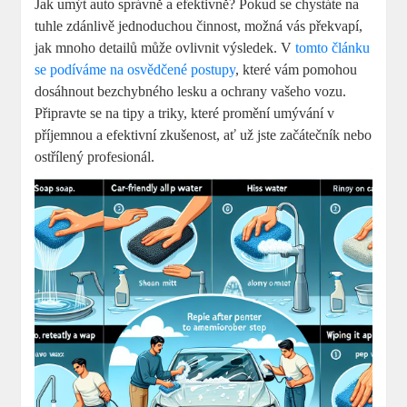
Jak umýt auto správně a efektivně? Pokud se chystáte na
tuhle zdánlivě jednoduchou činnost, možná vás překvapí,
jak mnoho detailů může ovlivnit výsledek. V
tomto článku
se podíváme na osvědčené postupy
, které vám pomohou
dosáhnout bezchybného lesku a ochrany vašeho vozu.
Připravte se na tipy a triky, které promění umývání v
příjemnou a efektivní zkušenost, ať už jste začátečník nebo
ostřílený profesionál.