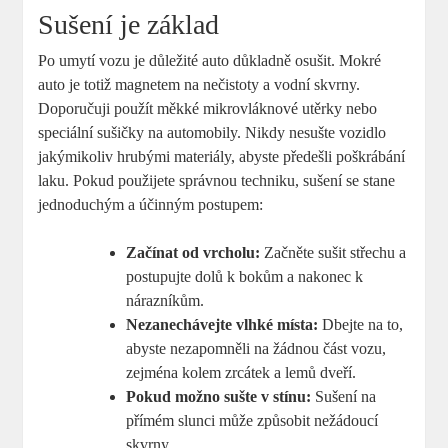
Sušení je základ
Po umytí vozu je důležité auto důkladně osušit. Mokré
auto je totiž magnetem na nečistoty a vodní skvrny.
Doporučuji použít měkké mikrovláknové utěrky nebo
speciální sušičky na automobily. Nikdy nesušte vozidlo
jakýmikoliv hrubými materiály, abyste předešli poškrábání
laku. Pokud použijete správnou techniku, sušení se stane
jednoduchým a účinným postupem:
Začínat od vrcholu:
Začněte sušit střechu a
postupujte dolů k bokům a nakonec k
nárazníkům.
Nezanechávejte vlhké místa:
Dbejte na to,
abyste nezapomněli na žádnou část vozu,
zejména kolem zrcátek a lemů dveří.
Pokud možno sušte v stínu:
Sušení na
přímém slunci může způsobit nežádoucí
skvrny.