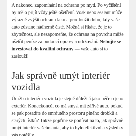
A nakonec, zapomínání na ochranu po mytí. Po vyčištění
by mělo přijít vždy ještě ošetření. Vosk nebo sealant může
výrazně zvýšit ochranu laku a prodloužit dobu, kdy vaše
auto zůstane nádherně čisté. Možná si říkáte, že je to
zbytečnost, ale nezapomeňte, že ochrana na povrchu může
ušetřit peníze za budoucí opravy a udržování.
Nebojte se
investovat do kvalitní ochrany
— vaše auto si to
zaslouží!
Jak správně umýt interiér
vozidla
Údržba interiéru vozidla je stejně důležitá jako péče o jeho
exteriér. Koneckonců, co má smysl mít zářivé auto, pokud
se pak posadíte do smrdutého prostoru plného drobků a
starých lístků? Takže pojďme se podívat na to, jak správně
umýt interiér vašeho auta, aby to bylo efektivní a výsledky
vás potěšily.