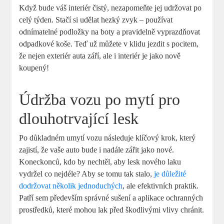
Když bude váš interiér čistý, nezapomeňte jej udržovat po
celý týden. Stačí si udělat hezký zvyk – používat
odnímatelné podložky na boty a pravidelně vyprazdňovat
odpadkové koše. Teď už můžete v klidu jezdit s pocitem,
že nejen exteriér auta září, ale i interiér je jako nově
koupený!
Údržba vozu po mytí pro
dlouhotrvající lesk
Po důkladném umytí vozu následuje klíčový krok, který
zajistí, že vaše auto bude i nadále zářit jako nové.
Koneckonců, kdo by nechtěl, aby lesk nového laku
vydržel co nejdéle? Aby se tomu tak stalo,
je důležité
dodržovat několik jednoduchých
, ale efektivních praktik.
Patří sem především správné sušení a aplikace ochranných
prostředků, které mohou lak před škodlivými vlivy chránit.