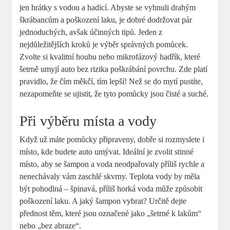
jen hrátky s vodou a hadicí. Abyste se vyhnuli drahým
škrábancům a poškození laku, je dobré dodržovat pár
jednoduchých, avšak účinných tipů. Jeden z
nejdůležitějších kroků je výběr správných pomůcek.
Zvolte si kvalitní houbu nebo mikrofázový hadřík, které
šetrně umyjí auto bez rizika poškrábání povrchu. Zde platí
pravidlo, že čím měkčí, tím lepší! Než se do mytí pustíte,
nezapomeňte se ujistit, že tyto pomůcky jsou čisté a suché.
Při výběru místa a vody
Když už máte pomůcky připraveny, dobře si rozmyslete i
místo, kde budete auto umývat. Ideální je zvolit stinné
místo, aby se šampon a voda neodpařovaly příliš rychle a
nenechávaly vám zaschlé skvrny. Teplota vody by měla
být pohodlná – špinavá, příliš horká voda může způsobit
poškození laku. A jaký šampon vybrat? Určitě dejte
přednost těm, které jsou označené jako „šetrné k lakům“
nebo „bez abraze“.