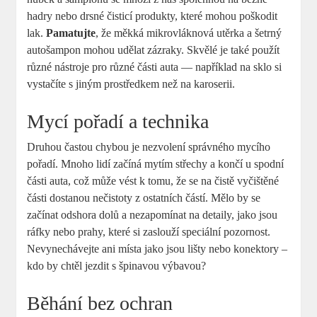
hadry nebo drsné čisticí produkty, které mohou poškodit
lak.
Pamatujte
, že měkká mikrovláknová utěrka a šetrný
autošampon mohou udělat zázraky. Skvělé je také použít
různé nástroje pro různé části auta — například na sklo si
vystačíte s jiným prostředkem než na karoserii.
Mycí pořadí a technika
Druhou častou chybou je nezvolení správného mycího
pořadí. Mnoho lidí začíná mytím střechy a končí u spodní
části auta, což může vést k tomu, že se na čistě vyčištěné
části dostanou nečistoty z ostatních částí. Mělo by se
začínat odshora dolů a nezapomínat na detaily, jako jsou
ráfky nebo prahy, které si zaslouží speciální pozornost.
Nevynechávejte ani místa jako jsou lišty nebo konektory –
kdo by chtěl jezdit s špinavou výbavou?
Běhání bez ochran