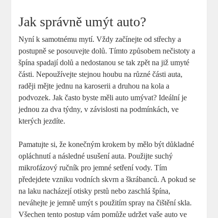
Jak správně umýt auto?
Nyní k samotnému mytí. Vždy začínejte od střechy a
postupně se posouvejte dolů. Tímto způsobem nečistoty a
špína spadají dolů a nedostanou se tak zpět na již umyté
části. Nepoužívejte stejnou houbu na různé části auta,
raději mějte jednu na karoserii a druhou na kola a
podvozek. Jak často byste měli auto umývat? Ideální je
jednou za dva týdny, v závislosti na podmínkách, ve
kterých jezdíte.
Pamatujte si, že konečným krokem by mělo být důkladné
opláchnutí a následné usušení auta. Použijte suchý
mikrofázový ručník pro jemné setření vody. Tím
předejdete vzniku vodních skvrn a škrábanců. A pokud se
na laku nacházejí otisky prstů nebo zaschlá špína,
neváhejte je jemně umýt s použitím spray na čištění skla.
Všechen tento postup vám pomůže udržet vaše auto ve