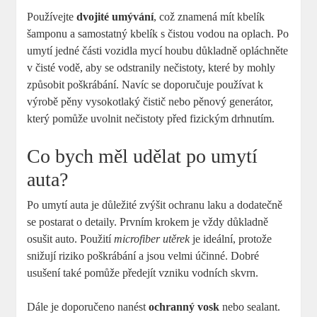
Používejte
dvojité umývání
, což znamená mít kbelík
šamponu a samostatný kbelík s čistou vodou na oplach. Po
umytí jedné části vozidla mycí houbu důkladně opláchněte
v čisté vodě, aby se odstranily nečistoty, které by mohly
způsobit poškrábání. Navíc se doporučuje používat k
výrobě pěny vysokotlaký čistič nebo pěnový generátor,
který pomůže uvolnit nečistoty před fizickým drhnutím.
Co bych měl udělat po umytí
auta?
Po umytí auta je důležité zvýšit ochranu laku a dodatečně
se postarat o detaily. Prvním krokem je vždy důkladně
osušit auto. Použití
microfiber utěrek
je ideální, protože
snižují riziko poškrábání a jsou velmi účinné. Dobré
usušení také pomůže předejít vzniku vodních skvrn.
Dále je doporučeno nanést
ochranný vosk
nebo sealant.