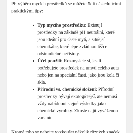
Při výběru mycích prostředků se můžete řídit následujícími
praktickými tipy:
Typ mycího prostředku:
Existují
prostředky na základě pH neutrální, které
jsou ideální pro časté mytí, a silnější
chemikálie, které lépe zvládnou těžce
odstranitelné nečistoty.
Účel použití:
Rozmyslete si, jestli
potřebujete prostředek na umytí celého auta
nebo jen na speciální části, jako jsou kola či
skla.
Přírodní vs. chemické složení:
Přírodní
prostředky bývají ekologičtější, ale nemusí
vždy nabídnout stejné výsledky jako
chemické výrobky. Zkuste najít vyváženou
variantu.
Kromě toho se nebojte vyzkoušet několik různých značek