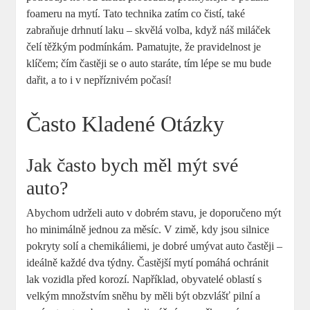
foameru na mytí. Tato technika zatím co čistí, také
zabraňuje drhnutí laku – skvělá volba, když náš miláček
čelí těžkým podmínkám. Pamatujte, že pravidelnost je
klíčem; čím častěji se o auto staráte, tím lépe se mu bude
dařit, a to i v nepříznivém počasí!
Často Kladené Otázky
Jak často bych měl mýt své
auto?
Abychom udrželi auto v dobrém stavu, je doporučeno mýt
ho minimálně jednou za měsíc. V zimě, kdy jsou silnice
pokryty solí a chemikáliemi, je dobré umývat auto častěji –
ideálně každé dva týdny. Častější mytí pomáhá ochránit
lak vozidla před korozí. Například, obyvatelé oblastí s
velkým množstvím sněhu by měli být obzvlášť pilní a