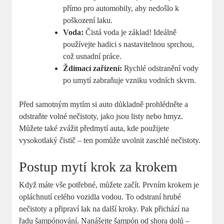
přímo pro automobily, aby nedošlo k
poškození laku.
Voda:
Čistá voda je základ! Ideálně
používejte hadici s nastavitelnou sprchou,
což usnadní práce.
Ždímací zařízení:
Rychlé odstranění vody
po umytí zabraňuje vzniku vodních skvrn.
Před samotným mytím si auto důkladně prohlédněte a
odstraňte volné nečistoty, jako jsou listy nebo hmyz.
Můžete také zvážit předmytí auta, kde použijete
vysokotlaký čistič – ten pomůže uvolnit zaschlé nečistoty.
Postup mytí krok za krokem
Když máte vše potřebné, můžete začít. Prvním krokem je
opláchnutí celého vozidla vodou. To odstraní hrubé
nečistoty a připraví lak na další kroky. Pak přichází na
řadu šampónování. Nanášejte šampón od shora dolů –