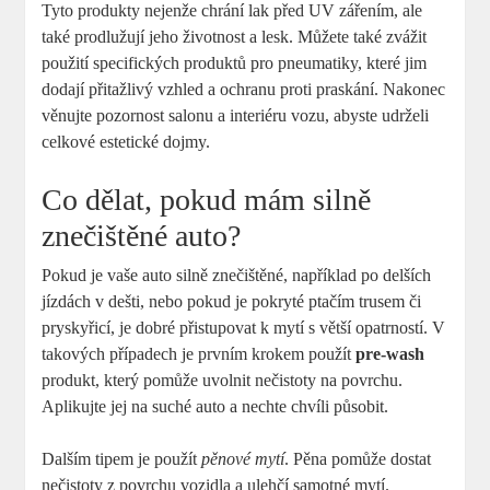
Tyto produkty nejenže chrání lak před UV zářením, ale
také prodlužují jeho životnost a lesk. Můžete také zvážit
použití specifických produktů pro pneumatiky, které jim
dodají přitažlivý vzhled a ochranu proti praskání. Nakonec
věnujte pozornost salonu a interiéru vozu, abyste udrželi
celkové estetické dojmy.
Co dělat, pokud mám silně
znečištěné auto?
Pokud je vaše auto silně znečištěné, například po delších
jízdách v dešti, nebo pokud je pokryté ptačím trusem či
pryskyřicí, je dobré přistupovat k mytí s větší opatrností. V
takových případech je prvním krokem použít
pre-wash
produkt, který pomůže uvolnit nečistoty na povrchu.
Aplikujte jej na suché auto a nechte chvíli působit.
Dalším tipem je použít
pěnové mytí
. Pěna pomůže dostat
nečistoty z povrchu vozidla a ulehčí samotné mytí.