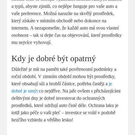
a typů, abyste zjistili, co nejlépe funguje pro vaše auto a
vaše preference. Možná narazíte na skvělý prostředek,
který získáte v místním obchodě nebo dokonce na
internetu. A nezapomeňte, že každé auto má svou vlastní
osobnost – tak si dejte čas na objevování, které prostředky
mu nejvíce vyhovují.
Kdy je dobré být opatrný
Důležité je mít na paměti také povětrnostní podmínky a
roční období. V zimním období mohou být prostředky,
které obsahují sůl a hrubší částice, potřeba častěji a
je
dobré je umýt
co nejdříve. Na jaře ovšem s přicházejícími
deštivými dny je dobré investovat do ochranných
prostředků, které udržují auto čisté déle. Ochrana laku je
totiž jako péče o vaši pleť – investice se vrátí v podobě
hezčího vzhledu a většího lesku!