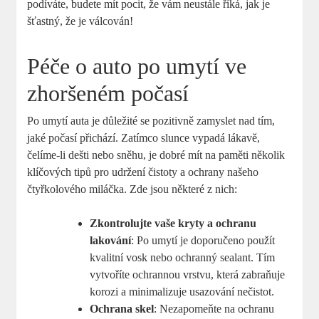
podíváte, budete mít pocit, že vám neustále říká, jak je
šťastný, že je válcován!
Péče o auto po umytí ve
zhoršeném počasí
Po umytí auta je důležité se pozitivně zamyslet nad tím,
jaké počasí přichází. Zatímco slunce vypadá lákavě,
čelíme-li dešti nebo sněhu, je dobré mít na paměti několik
klíčových tipů pro udržení čistoty a ochrany našeho
čtyřkolového miláčka. Zde jsou některé z nich:
Zkontrolujte vaše kryty a ochranu
lakování
: Po umytí je doporučeno použít
kvalitní vosk nebo ochranný sealant. Tím
vytvoříte ochrannou vrstvu, která zabraňuje
korozi a minimalizuje usazování nečistot.
Ochrana skel
: Nezapomeňte na ochranu