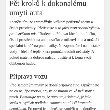
Pět kroků k dokonalému
umytí auta
Začněte tím, že shromáždíte veškeré potřebné náčiní a
čisticí prostředky.
Představte si to jako svou osobní výbavu
pro úspěšnou misi!
Budete potřebovat kbelík, houbičku,
čisticí prostředek na auta, osušku z mikrovlákna a možná i
speciální kartáč na pneumatiky. Nezapomeňte i na dostatek
vody – ideálně teplé, která pomůže uvolnit nečistoty. A
pokud máte na dobrou náladu, pustíte si k tomu svojí
oblíbenou hudbu.
Příprava vozu
Před samotným mytím je dobré připravit auto. Opláchněte
ho co nejlépe vodou, abyste odstranili velké nečistoty a
prach.
Pamatujte na to, že auto umýt špinavé, je jako
snažit se vyčistit podlahu, zatímco na ní leží hromada
nepořádku.
Po umytí je nejlepší se zaměřit na jednotlivé