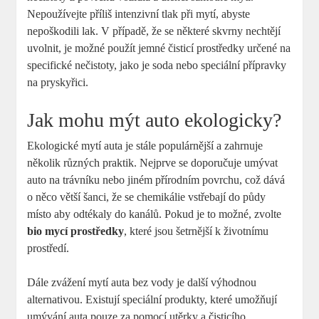
Nepoužívejte příliš intenzivní tlak při mytí, abyste
nepoškodili lak. V případě, že se některé skvrny nechtějí
uvolnit, je možné použít jemné čisticí prostředky určené na
specifické nečistoty, jako je soda nebo speciální přípravky
na pryskyřici.
Jak mohu mýt auto ekologicky?
Ekologické mytí auta je stále populárnější a zahrnuje
několik různých praktik. Nejprve se doporučuje umývat
auto na trávníku nebo jiném přírodním povrchu, což dává
o něco větší šanci, že se chemikálie vstřebají do půdy
místo aby odtékaly do kanálů. Pokud je to možné, zvolte
bio mycí prostředky
, které jsou šetrnější k životnímu
prostředí.
Dále zvážení mytí auta bez vody je další výhodnou
alternativou. Existují speciální produkty, které umožňují
umývání auta pouze za pomocí utěrky a čisticího