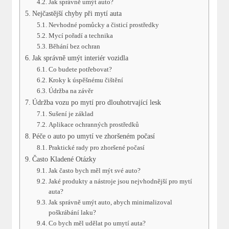
Jak správně umýt auto?
Nejčastější chyby při mytí auta
Nevhodné pomůcky a čisticí prostředky
Mycí pořadí a technika
Běhání bez ochran
Jak správně umýt interiér vozidla
Co budete potřebovat?
Kroky k úspěšnému čištění
Údržba na závěr
Údržba vozu po mytí pro dlouhotrvající lesk
Sušení je základ
Aplikace ochranných prostředků
Péče o auto po umytí ve zhoršeném počasí
Praktické rady pro zhoršené počasí
Často Kladené Otázky
Jak často bych měl mýt své auto?
Jaké produkty a nástroje jsou nejvhodnější pro mytí
auta?
Jak správně umýt auto, abych minimalizoval
poškrábání laku?
Co bych měl udělat po umytí auta?