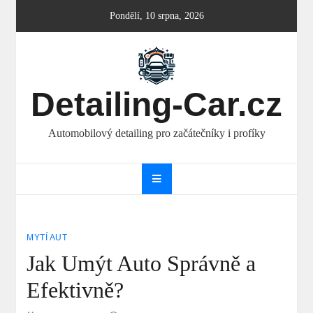
Skip
Pondělí, 10 srpna, 2026
to
content
Detailing-Car.cz
Automobilový detailing pro začátečníky i profíky
MYTÍ AUT
Jak Umýt Auto Správně a
Efektivně?