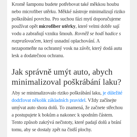
Kromě šamponu budete potřebovat také měkkou houbu
nebo microfiber utěrku. Měkké nástroje minimalizují riziko
poškrábání povrchu. Pro suchou fázi mytí doporučujeme
používat opět
microfiber utěrky
, které velmi dobře sají
vodu a zabraňují vzniku šmouh.
Rovněž se hodí hadice s
rozprašovačem
, který usnadní oplachování. A
nezapomeňte na ochranný vosk na závěr, který dodá autu
lesk a dodatečnou ochranu.
Jak správně umýt auto, abych
minimalizoval poškrábání laku?
Aby se minimalizovalo riziko poškrábání laku,
je důležité
dodržovat několik základních pravidel
. Vždy začínejte
umývat auto shora dolů. To znamená, že začnete střechou
a postupujete k bokům a nakonec k spodním částem.
Tento způsob zakrývá nečistoty, které padají dolů a brání
tomu, aby se dostaly zpět na čistší plochy.