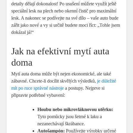
detaily dělají dokonalost! Po usušení můžete využít ještě
speciální lesk na plech nebo okenní čistič pro maximální
lesk. A nakonec se podívejte na své dílo – vaše auto bude
zářit jako nové a vy si určitě budete moci říct: „Tohle jsem
dokázal já!“
Jak na efektivní mytí auta
doma
Mytí auta doma může být nejen ekonomické, ale také
zábavné. Chcete-li docílit skvělých výsledků,
je důležité
mít po ruce správné nástroje
a postupy. Nejprve si
připravte potřebné vybavení:
Houbu nebo mikrovláknovou utěrku:
Tyto pomůcky jsou šetrné k laku a
nezanechávají škrábance.
Autošampón:
Používejte výrobky určené