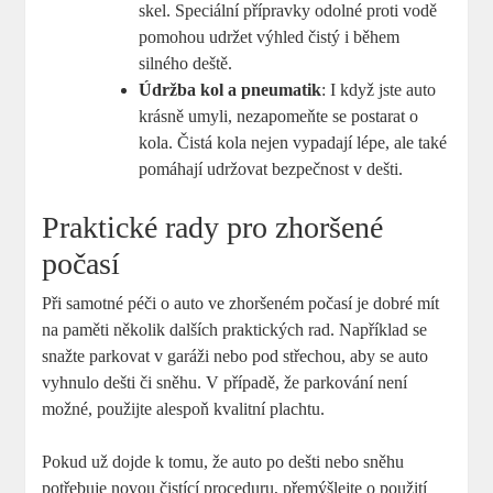
skel. Speciální přípravky odolné proti vodě
pomohou udržet výhled čistý i během
silného deště.
Údržba kol a pneumatik
: I když jste auto
krásně umyli, nezapomeňte se postarat o
kola. Čistá kola nejen vypadají lépe, ale také
pomáhají udržovat bezpečnost v dešti.
Praktické rady pro zhoršené
počasí
Při samotné péči o auto ve zhoršeném počasí je dobré mít
na paměti několik dalších praktických rad. Například se
snažte parkovat v garáži nebo pod střechou, aby se auto
vyhnulo dešti či sněhu. V případě, že parkování není
možné, použijte alespoň kvalitní plachtu.
Pokud už dojde k tomu, že auto po dešti nebo sněhu
potřebuje novou čistící proceduru, přemýšlejte o použití