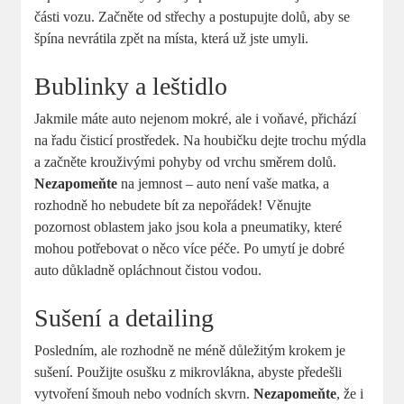
části vozu. Začněte od střechy a postupujte dolů, aby se
špína nevrátila zpět na místa, která už jste umyli.
Bublinky a leštidlo
Jakmile máte auto nejenom mokré, ale i voňavé, přichází
na řadu čisticí prostředek. Na houbičku dejte trochu mýdla
a začněte krouživými pohyby od vrchu směrem dolů.
Nezapomeňte
na jemnost – auto není vaše matka, a
rozhodně ho nebudete bít za nepořádek! Věnujte
pozornost oblastem jako jsou kola a pneumatiky, které
mohou potřebovat o něco více péče. Po umytí je dobré
auto důkladně opláchnout čistou vodou.
Sušení a detailing
Posledním, ale rozhodně ne méně důležitým krokem je
sušení. Použijte osušku z mikrovlákna, abyste předešli
vytvoření šmouh nebo vodních skvrn.
Nezapomeňte
, že i