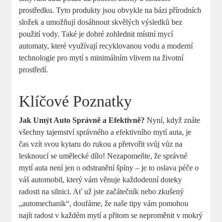
prostředku. Tyto produkty jsou obvykle na bázi přírodních
složek a umožňují dosáhnout skvělých výsledků bez
použití vody. Také je dobré zohlednit místní mycí
automaty, které využívají recyklovanou vodu a moderní
technologie pro mytí s minimálním vlivem na životní
prostředí.
Klíčové Poznatky
Jak Umýt Auto Správně a Efektivně?
Nyní, když znáte
všechny tajemství správného a efektivního mytí auta, je
čas vzít svou kytaru do rukou a přetvořit svůj vůz na
lesknoucí se umělecké dílo! Nezapomeňte, že správné
mytí auta není jen o odstranění špíny – je to oslava péče o
váš automobil, který vám věnuje každodenní doteky
radosti na silnici. Ať už jste začátečník nebo zkušený
„automechanik“, doufáme, že naše tipy vám pomohou
najít radost v každém mytí a přitom se neproměnit v mokrý