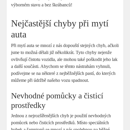
výborném stavu a bez škrábanců!
Nejčastější chyby při mytí
auta
Při mytí auta se mnozí z nás dopouští stejných chyb, ačkoli
jsme to možná dělali již několikrát. Tyto chyby nejenže
ovlivňují čistotu vozidla, ale mohou také poškodit jeho lak
a další součásti. Abychom se těmto nástrahám vyhnuli,
podívejme se na některé z nejběžnějších pastí, do kterých
můžeme při údržbě našeho vozu spadnout.
Nevhodné pomůcky a čisticí
prostředky
Jednou z nejrozšířenějších chyb je použití nevhodných
pomůcek nebo čisticích prostředků. Místo speciálních
hubek a šampionů se mnozí z nás spolehnou na běžné