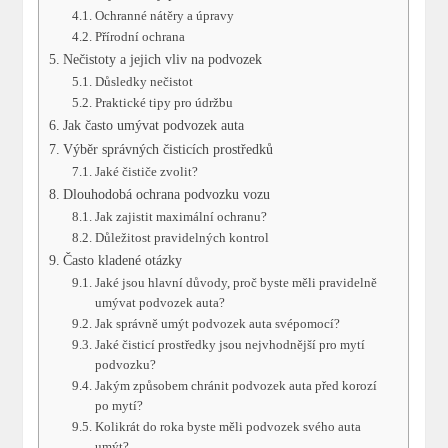
Ochranné nátěry a úpravy
Přírodní ochrana
Nečistoty a jejich vliv na podvozek
Důsledky nečistot
Praktické tipy pro údržbu
Jak často umývat podvozek auta
Výběr správných čisticích prostředků
Jaké čističe zvolit?
Dlouhodobá ochrana podvozku vozu
Jak zajistit maximální ochranu?
Důležitost pravidelných kontrol
Často kladené otázky
Jaké jsou hlavní důvody, proč byste měli pravidelně
umývat podvozek auta?
Jak správně umýt podvozek auta svépomocí?
Jaké čisticí prostředky jsou nejvhodnější pro mytí
podvozku?
Jakým způsobem chránit podvozek auta před korozí
po mytí?
Kolikrát do roka byste měli podvozek svého auta
umýt?