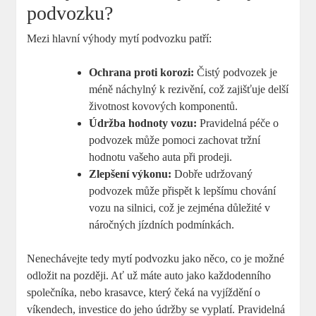
podvozku?
Mezi hlavní výhody mytí podvozku patří:
Ochrana proti korozi:
Čistý podvozek je
méně náchylný k rezivění, což zajišťuje delší
životnost kovových komponentů.
Údržba hodnoty vozu:
Pravidelná péče o
podvozek může pomoci zachovat tržní
hodnotu vašeho auta při prodeji.
Zlepšení výkonu:
Dobře udržovaný
podvozek může přispět k lepšímu chování
vozu na silnici, což je zejména důležité v
náročných jízdních podmínkách.
Nenechávejte tedy mytí podvozku jako něco, co je možné
odložit na později. Ať už máte auto jako každodenního
společníka, nebo krasavce, který čeká na vyjíždění o
víkendech, investice do jeho údržby se vyplatí. Pravidelná