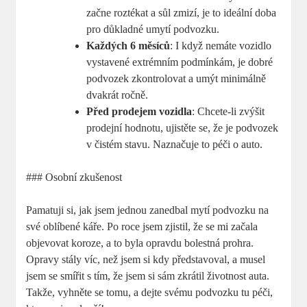
začne roztékat a sůl zmizí, je to ideální doba
pro důkladné umytí podvozku.
Každých 6 měsíců
: I když nemáte vozidlo
vystavené extrémním podmínkám, je dobré
podvozek zkontrolovat a umýt minimálně
dvakrát ročně.
Před prodejem vozidla
: Chcete-li zvýšit
prodejní hodnotu, ujistěte se, že je podvozek
v čistém stavu. Naznačuje to péči o auto.
### Osobní zkušenost
Pamatuji si, jak jsem jednou zanedbal mytí podvozku na
své oblíbené káře. Po roce jsem zjistil, že se mi začala
objevovat koroze, a to byla opravdu bolestná prohra.
Opravy stály víc, než jsem si kdy představoval, a musel
jsem se smířit s tím, že jsem si sám zkrátil životnost auta.
Takže, vyhněte se tomu, a dejte svému podvozku tu péči,