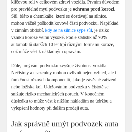
klíčovou roli v celkovém zdraví vozidla. Prvním důvodem
pro pravidelné mytí podvozku je
ochrana proti korozi
.
Sůl, bláto a chemikálie, které se dostávají na silnice,
mohou vážně poškodit kovové části podvozku. Například
v zimním období,
kdy se na silnice sype sůl
, je riziko
vzniku koroze velmi vysoké. Podle statistik až
70%
automobilů starších 10 let trpí různými formami koroze,
což může vést k nákladným opravám.
Dále, umývání podvozku zvyšuje životnost vozidla.
Nečistoty a usazeniny mohou ovlivnit nejen vzhled, ale i
funkčnost různých komponentů, jako je závěsné zařízení
nebo ložiska kol. Udržováním podvozku v čistotě se
snižuje riziko mechanických poruch. V konečném
důsledku to může vést k nižším nákladům na údržbu a
vylepšení hodnoty při dalším prodeji auta.
Jak správně umýt podvozek auta