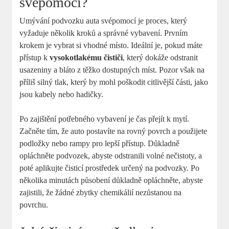
svépomocí?
Umývání podvozku auta svépomocí je proces, který
vyžaduje několik kroků a správné vybavení. Prvním
krokem je vybrat si vhodné místo. Ideální je, pokud máte
přístup k
vysokotlakému čističi
, který dokáže odstranit
usazeniny a bláto z těžko dostupných míst. Pozor však na
příliš silný tlak, který by mohl poškodit citlivější části, jako
jsou kabely nebo hadičky.
Po zajištění potřebného vybavení je čas přejít k mytí.
Začněte tím, že auto postavíte na rovný povrch a použijete
podložky nebo rampy pro lepší přístup. Důkladně
opláchněte podvozek, abyste odstranili volné nečistoty, a
poté aplikujte čisticí prostředek určený na podvozky. Po
několika minutách působení důkladně opláchněte, abyste
zajistili, že žádné zbytky chemikálií nezůstanou na
povrchu.