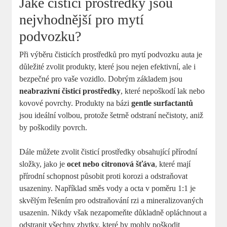
Jaké čisticí prostředky jsou
nejvhodnější pro mytí
podvozku?
Při výběru čisticích prostředků pro mytí podvozku auta je
důležité zvolit produkty, které jsou nejen efektivní, ale i
bezpečné pro vaše vozidlo. Dobrým základem jsou
neabrazivní čisticí prostředky
, které nepoškodí lak nebo
kovové povrchy. Produkty na bázi
gentle surfactantů
jsou ideální volbou, protože šetrně odstraní nečistoty, aniž
by poškodily povrch.
Dále můžete zvolit čisticí prostředky obsahující přírodní
složky, jako je
ocet nebo citronová šťáva
, které mají
přírodní schopnost působit proti korozi a odstraňovat
usazeniny. Například směs vody a octa v poměru 1:1 je
skvělým řešením pro odstraňování rzi a mineralizovaných
usazenin. Nikdy však nezapomeňte důkladně opláchnout a
odstranit všechny zbytky, které by mohly poškodit