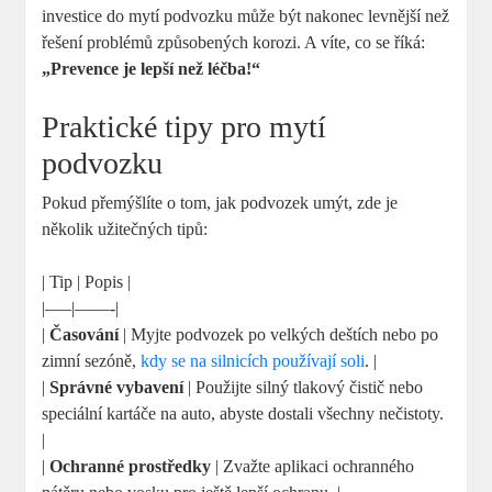
investice do mytí podvozku může být nakonec levnější než
řešení problémů způsobených korozi. A víte, co se říká:
„Prevence je lepší než léčba!“
Praktické tipy pro mytí
podvozku
Pokud přemýšlíte o tom, jak podvozek umýt, zde je
několik užitečných tipů:
| Tip | Popis |
|—–|——-|
|
Časování
| Myjte podvozek po velkých deštích nebo po
zimní sezóně,
kdy se na silnicích používají soli
. |
|
Správné vybavení
| Použijte silný tlakový čistič nebo
speciální kartáče na auto, abyste dostali všechny nečistoty.
|
|
Ochranné prostředky
| Zvažte aplikaci ochranného