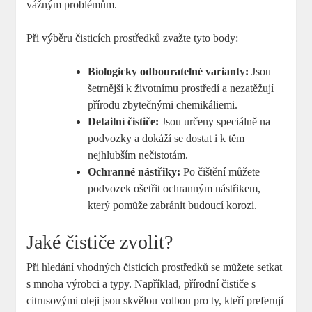
vážným problémům.
Při výběru čisticích prostředků zvažte tyto body:
Biologicky odbouratelné varianty:
Jsou
šetrnější k životnímu prostředí a nezatěžují
přírodu zbytečnými chemikáliemi.
Detailní čističe:
Jsou určeny speciálně na
podvozky a dokáží se dostat i k těm
nejhlubším nečistotám.
Ochranné nástřiky:
Po čištění můžete
podvozek ošetřit ochranným nástřikem,
který pomůže zabránit budoucí korozi.
Jaké čističe zvolit?
Při hledání vhodných čisticích prostředků se můžete setkat
s mnoha výrobci a typy. Například, přírodní čističe s
citrusovými oleji jsou skvělou volbou pro ty, kteří preferují