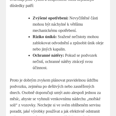
důsledky patří:
Zvýšené opotřebení:
Nevyčištěné části
mohou být náchylné k většímu
mechanickému opotřebení.
Riziko úniků:
Sražené nečistoty mohou
zablokovat odvodnění a způsobit únik oleje
nebo jiných kapalin.
Ochranné nátěry:
Pokud se podvozek
nečistí, ochranné nátěry ztrácejí svou
účinnost.
Proto je dobrým zvykem plánovat pravidelnou údržbu
podvozku, zejména po deštivých nebo zasněžených
dnech. Osobně doporučuji umýt auto alespoň jednou za
měsíc, abyste se vyhnuli venkovnímu nádechu „mořské
soli“ z vozovky. Nechejte si ve svém oblíbeném servisu
poradit, jaké výrobky používat a jak efektivně odstranit