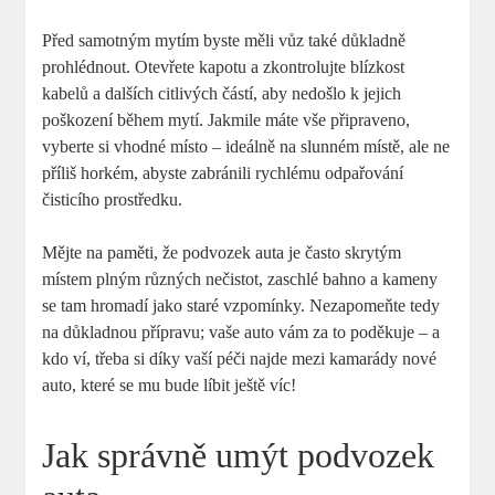
Před samotným mytím byste měli vůz také důkladně
prohlédnout. Otevřete kapotu a zkontrolujte blízkost
kabelů a dalších citlivých částí, aby nedošlo k jejich
poškození během mytí. Jakmile máte vše připraveno,
vyberte si vhodné místo – ideálně na slunném místě, ale ne
příliš horkém, abyste zabránili rychlému odpařování
čisticího prostředku.
Mějte na paměti, že podvozek auta je často skrytým
místem plným různých nečistot, zaschlé bahno a kameny
se tam hromadí jako staré vzpomínky. Nezapomeňte tedy
na důkladnou přípravu; vaše auto vám za to poděkuje – a
kdo ví, třeba si díky vaší péči najde mezi kamarády nové
auto, které se mu bude líbit ještě víc!
Jak správně umýt podvozek