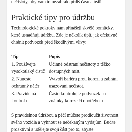
nečistoty, aby vám to nezabralo příliš času a úsilí.
Praktické tipy pro údržbu
Technologické pokroky nám přinášejí skvělé pomůcky,
které usnadňují údržbu. Zde je několik tipů, jak efektivně
chránit podvozek před škodlivými vlivy:
Tip
Popis
1. Používejte
Účinně odstraní nečistoty z těžko
vysokotlaký čistič
dostupných míst.
2. Naneste
Vytvoří bariéru proti korozi a zabrání
ochranný nátěr
usazování nečistot.
3. Pravidelná
Často kontrolujte podvozek na
kontrola
známky koroze či opotřebení.
S pravidelnou údržbou a péčí můžete prodloužit životnost
svého vozidla a vyhnout se nečekaným výdajům. Buďte
proaktivní a udělejte svoji část pro to, abyste