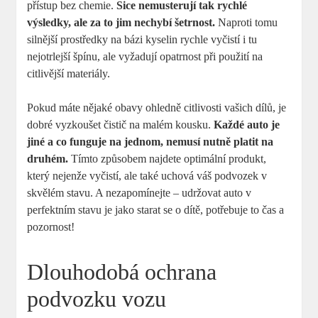
přístup bez chemie.
Sice nemusterují tak rychlé
výsledky, ale za to jim nechybí šetrnost.
Naproti tomu
silnější prostředky na bázi kyselin rychle vyčistí i tu
nejotrlejší špínu, ale vyžadují opatrnost při použití na
citlivější materiály.
Pokud máte nějaké obavy ohledně citlivosti vašich dílů, je
dobré vyzkoušet čistič na malém kousku.
Každé auto je
jiné a co funguje na jednom, nemusí nutně platit na
druhém.
Tímto způsobem najdete optimální produkt,
který nejenže vyčistí, ale také uchová váš podvozek v
skvělém stavu. A nezapomínejte – udržovat auto v
perfektním stavu je jako starat se o dítě, potřebuje to čas a
pozornost!
Dlouhodobá ochrana
podvozku vozu