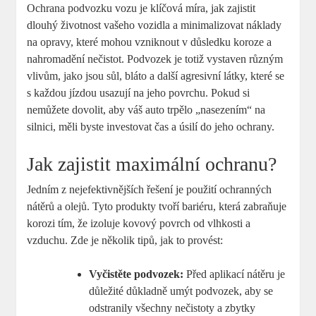
Ochrana podvozku vozu je klíčová míra, jak zajistit
dlouhý životnost vašeho vozidla a minimalizovat náklady
na opravy, které mohou vzniknout v důsledku koroze a
nahromadění nečistot. Podvozek je totiž vystaven různým
vlivům, jako jsou sůl, bláto a další agresivní látky, které se
s každou jízdou usazují na jeho povrchu. Pokud si
nemůžete dovolit, aby váš auto trpělo „nasezením“ na
silnici, měli byste investovat čas a úsilí do jeho ochrany.
Jak zajistit maximální ochranu?
Jedním z nejefektivnějších řešení je použití ochranných
nátěrů a olejů. Tyto produkty tvoří bariéru, která zabraňuje
korozi tím, že izoluje kovový povrch od vlhkosti a
vzduchu. Zde je několik tipů, jak to provést:
Vyčistěte podvozek:
Před aplikací nátěru je
důležité důkladně umýt podvozek, aby se
odstranily všechny nečistoty a zbytky