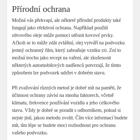
Přírodní ochrana
Možná vás překvapí, ale některé přírodní produkty také
fungují jako efektivní ochrana. Například použití
olivového oleje může pomoci utěsnit kovové prvky.
Ačkoli se to může zdát zvláštní, olej vytváří na podvozku
jemný ochranný film, který zabraňuje vzniku rzi. Zní to
možná trochu jako recept na vaření, ale zkušenosti
některých automobilových nadšenců potvrzují, že tímto
způsobem lze podvozek udržet v dobrém stavu.
Při zvažování různých metod je dobré mít na paměti, že
účinnost ochrany závisí na mnoha faktorech, včetně
klimatu, frekvence používání vozidla a jeho celkového
stavu. Vždy je dobré se poradit s odborníkem, pokud si
nejste jistí, jakou metodu zvolit. Čím více informací budete
mít, tím lépe se budete moci rozhodnout pro ochranu
vašeho podvozku.