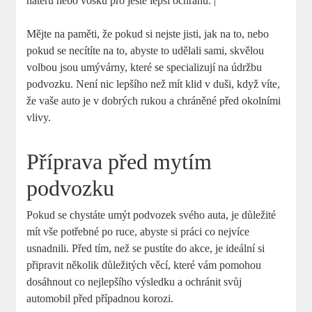
nátěru nebo vosku pro ještě lepší ochranu. |
Mějte na paměti, že pokud si nejste jisti, jak na to, nebo
pokud se necítíte na to, abyste to udělali sami, skvělou
volbou jsou umývárny, které se specializují na údržbu
podvozku. Není nic lepšího než mít klid v duši, když víte,
že vaše auto je v dobrých rukou a chráněné před okolními
vlivy.
Příprava před mytím
podvozku
Pokud se chystáte umýt podvozek svého auta, je důležité
mít vše potřebné po ruce, abyste si práci co nejvíce
usnadnili. Před tím, než se pustíte do akce, je ideální si
připravit několik důležitých věcí, které vám pomohou
dosáhnout co nejlepšího výsledku a ochránit svůj
automobil před případnou korozi.