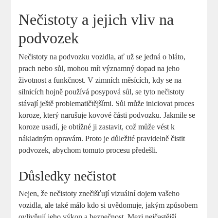
Nečistoty a jejich vliv na
podvozek
Nečistoty na podvozku vozidla, ať už se jedná o bláto,
prach nebo sůl, mohou mít významný dopad na jeho
životnost a funkčnost. V zimních měsících, kdy se na
silnicích hojně používá posypová sůl, se tyto nečistoty
stávají ještě problematičtějšími. Sůl může iniciovat proces
koroze, který narušuje kovové části podvozku. Jakmile se
koroze usadí, je obtížné ji zastavit, což může vést k
nákladným opravám. Proto je důležité pravidelně čistit
podvozek, abychom tomuto procesu předešli.
Důsledky nečistot
Nejen, že nečistoty znečišťují vizuální dojem vašeho
vozidla, ale také málo kdo si uvědomuje, jakým způsobem
ovlivňují jeho výkon a bezpečnost. Mezi nejčastější