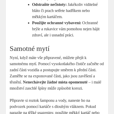
Odstraňte nečistoty:
Jakékoliv viditelné
bláto či prach setřete hadříkem nebo
měkkým kartáčem.
Použijte ochranné vybavení:
Ochranné
brýle a rukavice vám pomohou nejen hájit
zdraví, ale i usnadní práci.
Samotné mytí
Nyní, když máte vše připravené, můžete přejít k
samotnému mytí. Pomocí vysokotlakého čističe začněte od
zadní části vozidla a postupujte směrem k přední části.
Zaměřte se na exponované části, jako jsou zavěšení a
těsnění.
Nenechávejte žádné místa opomenuté
– i malé
množství zaschlé špíny může způsobit korozi.
Připravte si roztok šamponu a vody, naneste ho na
podvozek pomocí kartáče s dlouhým vláknem. Pokud
narazíte na těžké usazeniny, použijte měkký kartáč nebo