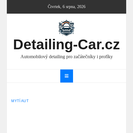
Skip
Čtvrtek, 6 srpna, 2026
to
content
Detailing-Car.cz
Automobilový detailing pro začátečníky i profíky
MYTÍ AUT