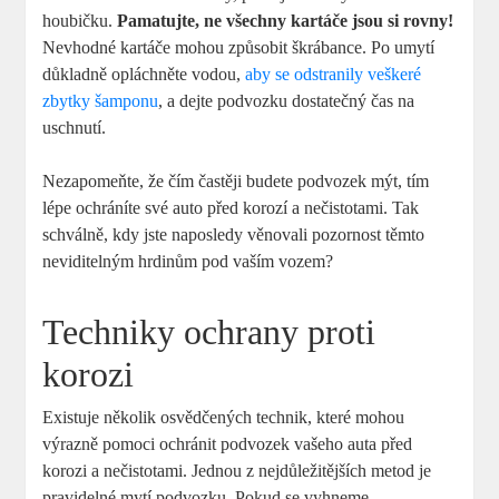
houbičku.
Pamatujte, ne všechny kartáče jsou si rovny!
Nevhodné kartáče mohou způsobit škrábance. Po umytí
důkladně opláchněte vodou,
aby se odstranily veškeré
zbytky šamponu
, a dejte podvozku dostatečný čas na
uschnutí.
Nezapomeňte, že čím častěji budete podvozek mýt, tím
lépe ochráníte své auto před korozí a nečistotami. Tak
schválně, kdy jste naposledy věnovali pozornost těmto
neviditelným hrdinům pod vaším vozem?
Techniky ochrany proti
korozi
Existuje několik osvědčených technik, které mohou
výrazně pomoci ochránit podvozek vašeho auta před
korozi a nečistotami. Jednou z nejdůležitějších metod je
pravidelné mytí podvozku. Pokud se vyhneme