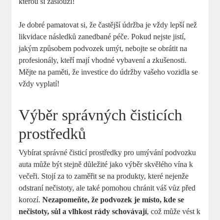
kterou si zaslouží!
Je dobré pamatovat si, že častější údržba je vždy lepší než
likvidace následků zanedbané péče. Pokud nejste jistí,
jakým způsobem podvozek umýt, nebojte se obrátit na
profesionály, kteří mají vhodné vybavení a zkušenosti.
Mějte na paměti, že investice do údržby vašeho vozidla se
vždy vyplatí!
Výběr správných čisticích
prostředků
Vybírat správné čisticí prostředky pro umývání podvozku
auta může být stejně důležité jako výběr skvělého vína k
večeři. Stojí za to zaměřit se na produkty, které nejenže
odstraní nečistoty, ale také pomohou chránit váš vůz před
korozí.
Nezapomeňte, že podvozek je místo, kde se
nečistoty, sůl a vlhkost rády schovávají
, což může vést k