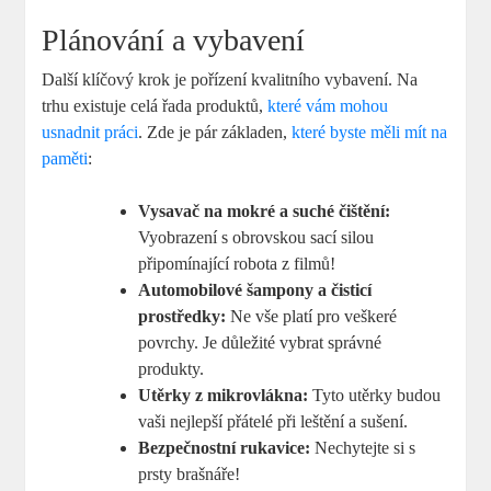
Plánování a vybavení
Další klíčový krok je pořízení kvalitního vybavení. Na
trhu existuje celá řada produktů,
které vám mohou
usnadnit práci
. Zde je pár základen,
které byste měli mít na
paměti
:
Vysavač na mokré a suché čištění:
Vyobrazení s obrovskou sací silou
připomínající robota z filmů!
Automobilové šampony a čisticí
prostředky:
Ne vše platí pro veškeré
povrchy. Je důležité vybrat správné
produkty.
Utěrky z mikrovlákna:
Tyto utěrky budou
vaši nejlepší přátelé při leštění a sušení.
Bezpečnostní rukavice:
Nechytejte si s
prsty brašnáře!