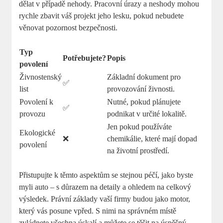
dělat v případě nehody. Pracovní úrazy a neshody mohou
rychle zbavit váš projekt jeho lesku, pokud nebudete
věnovat pozornost bezpečnosti.
Typ
Potřebujete?
Popis
povolení
Živnostenský
Základní dokument pro
✅
list
provozování živnosti.
Povolení k
Nutné, pokud plánujete
✅
provozu
podnikat v určité lokalitě.
Jen pokud používáte
Ekologické
❌
chemikálie, které mají dopad
povolení
na životní prostředí.
Přistupujte k těmto aspektům se stejnou péčí, jako byste
myli auto – s důrazem na detaily a ohledem na celkový
výsledek. Právní základy vaší firmy budou jako motor,
který vás posune vpřed. S nimi na správném místě
zvládnete všechna úskalí a můžete se těšit na úspěšný