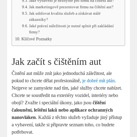
Jaké vybavení je nezbytné pro firmu na čištění aut?
Jak marketingově prezentovat firmu na čištění aut?
Jak udržovat kvalitu služeb a získávat stálé
zákazníky?
Jaké právní náležitosti je nutné splnit při zakládání
firmy?
Klíčové Poznatky
Jak začít s čištěním aut
Čistění aut může znít jako jednoduchá záležitost, ale
pokud to chcete dělat profesionálně,
je dobré mít plán
.
Nejprve se zamyslete nad tím, jaké služby chcete nabízet.
Chcete se soustředit na exteriéry vozidel, interiéry nebo
obojí? Zvažte i speciální úkony, jako jsou
čištění
čalounění, leštění laků nebo aplikace ochranných
nanovláken
. Každá z těchto služeb vyžaduje jiný přístup
a vybavení, takže si připravte seznam toho, co budete
potřebovat.