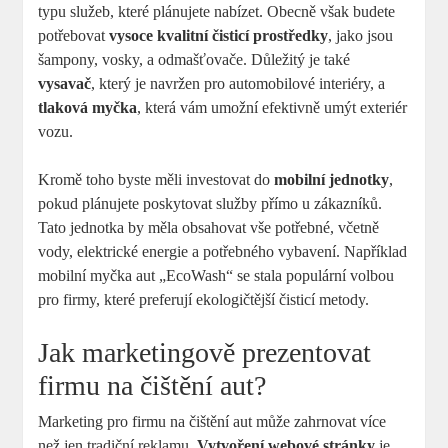
typu služeb, které plánujete nabízet. Obecně však budete
potřebovat
vysoce kvalitní čisticí prostředky
, jako jsou
šampony, vosky, a odmašťovače. Důležitý je také
vysavač
, který je navržen pro automobilové interiéry, a
tlaková myčka
, která vám umožní efektivně umýt exteriér
vozu.
Kromě toho byste měli investovat do
mobilní jednotky
,
pokud plánujete poskytovat služby přímo u zákazníků.
Tato jednotka by měla obsahovat vše potřebné, včetně
vody, elektrické energie a potřebného vybavení. Například
mobilní myčka aut „EcoWash“ se stala populární volbou
pro firmy, které preferují ekologičtější čisticí metody.
Jak marketingově prezentovat
firmu na čištění aut?
Marketing pro firmu na čištění aut může zahrnovat více
než jen tradiční reklamu.
Vytvoření webové stránky
je