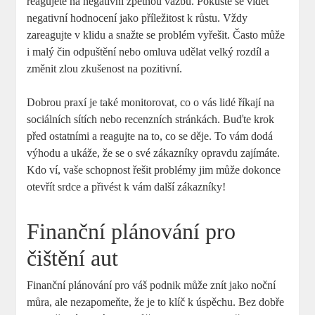
reagujete na negativní zpětnou vazbu. Pokuste se vidět
negativní hodnocení jako příležitost k růstu. Vždy
zareagujte v klidu a snažte se problém vyřešit. Často může
i malý čin odpuštění nebo omluva udělat velký rozdíl a
změnit zlou zkušenost na pozitivní.
Dobrou praxí je také monitorovat, co o vás lidé říkají na
sociálních sítích nebo recenzních stránkách. Buďte krok
před ostatními a reagujte na to, co se děje. To vám dodá
výhodu a ukáže, že se o své zákazníky opravdu zajímáte.
Kdo ví, vaše schopnost řešit problémy jim může dokonce
otevřít srdce a přivést k vám další zákazníky!
Finanční plánování pro
čištění aut
Finanční plánování pro váš podnik může znít jako noční
můra, ale nezapomeňte, že je to klíč k úspěchu. Bez dobře