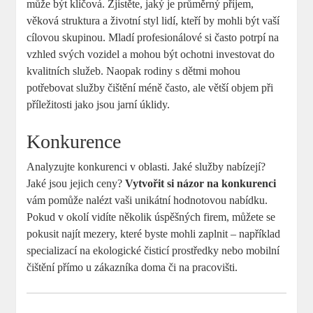
může být klíčová. Zjistěte, jaký je průměrný příjem,
věková struktura a životní styl lidí, kteří by mohli být vaší
cílovou skupinou. Mladí profesionálové si často potrpí na
vzhled svých vozidel a mohou být ochotni investovat do
kvalitních služeb. Naopak rodiny s dětmi mohou
potřebovat služby čištění méně často, ale větší objem při
příležitosti jako jsou jarní úklidy.
Konkurence
Analyzujte konkurenci v oblasti. Jaké služby nabízejí?
Jaké jsou jejich ceny?
Vytvořit si názor na konkurenci
vám pomůže nalézt vaši unikátní hodnotovou nabídku.
Pokud v okolí vidíte několik úspěšných firem, můžete se
pokusit najít mezery, které byste mohli zaplnit – například
specializací na ekologické čisticí prostředky nebo mobilní
čištění přímo u zákazníka doma či na pracovišti.