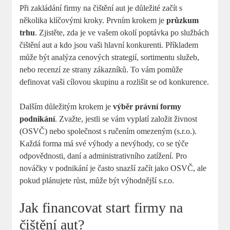
Při zakládání firmy na čištění aut je důležité začít s
několika klíčovými kroky. Prvním krokem je
průzkum
trhu
. Zjistěte, zda je ve vašem okolí poptávka po službách
čištění aut a kdo jsou vaši hlavní konkurenti. Příkladem
může být analýza cenových strategií, sortimentu služeb,
nebo recenzí ze strany zákazníků. To vám pomůže
definovat vaši cílovou skupinu a rozlišit se od konkurence.
Dalším důležitým krokem je
výběr právní formy
podnikání
. Zvažte, jestli se vám vyplatí založit živnost
(OSVČ) nebo společnost s ručením omezeným (s.r.o.).
Každá forma má své výhody a nevýhody, co se týče
odpovědnosti, daní a administrativního zatížení. Pro
nováčky v podnikání je často snazší začít jako OSVČ, ale
pokud plánujete růst, může být výhodnější s.r.o.
Jak financovat start firmy na
čištění aut?