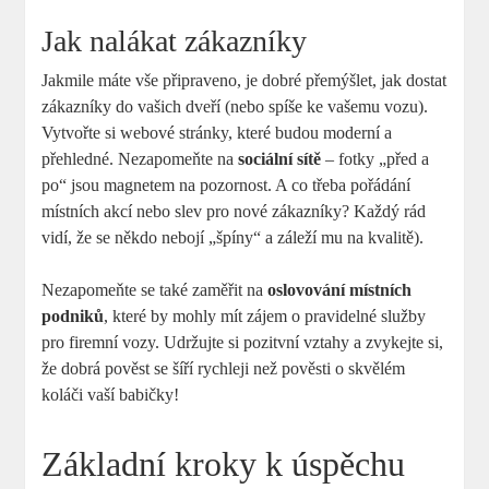
Jak nalákat zákazníky
Jakmile máte vše připraveno, je dobré přemýšlet, jak dostat
zákazníky do vašich dveří (nebo spíše ke vašemu vozu).
Vytvořte si webové stránky, které budou moderní a
přehledné. Nezapomeňte na
sociální sítě
– fotky „před a
po“ jsou magnetem na pozornost. A co třeba pořádání
místních akcí nebo slev pro nové zákazníky? Každý rád
vidí, že se někdo nebojí „špíny“ a záleží mu na kvalitě).
Nezapomeňte se také zaměřit na
oslovování místních
podniků
, které by mohly mít zájem o pravidelné služby
pro firemní vozy. Udržujte si pozitvní vztahy a zvykejte si,
že dobrá pověst se šíří rychleji než pověsti o skvělém
koláči vaší babičky!
Základní kroky k úspěchu