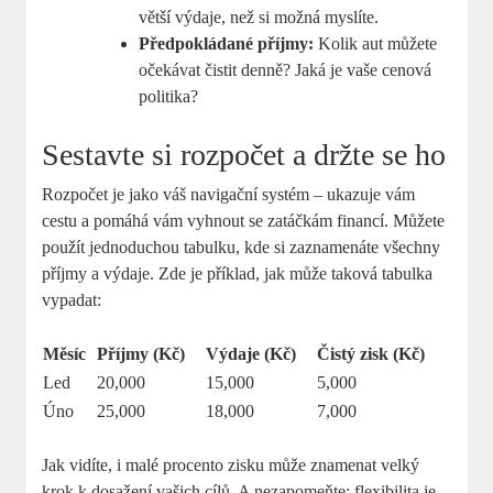
větší výdaje, než si možná myslíte.
Předpokládané příjmy:
Kolik aut můžete
očekávat čistit denně? Jaká je vaše cenová
politika?
Sestavte si rozpočet a držte se ho
Rozpočet je jako váš navigační systém – ukazuje vám
cestu a pomáhá vám vyhnout se zatáčkám financí. Můžete
použít jednoduchou tabulku, kde si zaznamenáte všechny
příjmy a výdaje. Zde je příklad, jak může taková tabulka
vypadat:
Měsíc
Příjmy (Kč)
Výdaje (Kč)
Čistý zisk (Kč)
Led
20,000
15,000
5,000
Úno
25,000
18,000
7,000
Jak vidíte, i malé procento zisku může znamenat velký
krok k dosažení vašich cílů. A nezapomeňte: flexibilita je