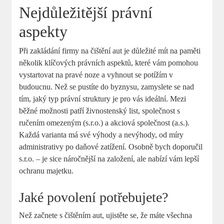
Nejdůležitější právní
aspekty
Při zakládání firmy na čištění aut je důležité mít na paměti
několik klíčových právních aspektů, které vám pomohou
vystartovat na pravé noze a vyhnout se potížím v
budoucnu. Než se pustíte do byznysu, zamyslete se nad
tím, jaký typ právní struktury je pro vás ideální. Mezi
běžné možnosti patří živnostenský list, společnost s
ručením omezeným (s.r.o.) a akciová společnost (a.s.).
Každá varianta má své výhody a nevýhody, od míry
administrativy po daňové zatížení. Osobně bych doporučil
s.r.o. – je sice náročnější na založení, ale nabízí vám lepší
ochranu majetku.
Jaké povolení potřebujete?
Než začnete s čištěním aut, ujistěte se, že máte všechna