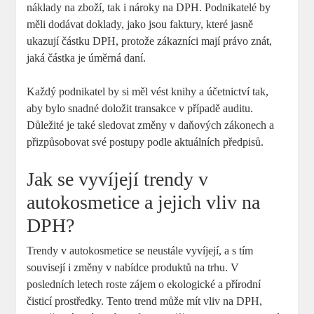
náklady ⁤na zboží,‍ tak i ​nároky na DPH. Podnikatelé by
‌měli ​dodávat doklady, jako jsou faktury, které jasně
ukazují částku DPH, protože zákazníci mají ⁤právo znát,
jaká částka je úměrná daní.
Každý podnikatel by si měl vést knihy a účetnictví tak,
aby bylo snadné doložit transakce ⁤v případě auditu.
Důležité je také sledovat změny​ v daňových⁢ zákonech a
‍přizpůsobovat své postupy podle aktuálních předpisů.
Jak se vyvíjejí ​trendy v⁣
autokosmetice a jejich vliv na
DPH?
Trendy v autokosmetice se neustále vyvíjejí, a s tím
souvisejí i změny v nabídce ‍produktů na trhu.​ V
posledních letech roste‍ zájem o ekologické a přírodní
čisticí prostředky. Tento trend může mít⁢ vliv na DPH,