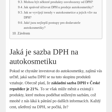
Mohou být některé produkty osvobozeny od DPH?
Jak správně účtovat DPH u prodeje autokosmetiky?
Jak se vyvíjejí ​trendy v⁣ autokosmetice a jejich vliv na
DPH?
Jaké jsou nejlepší‌ postupy pro dodavatele ​
autokosmetiky?
Závěrem
Jaká⁣ je sazba⁢ DPH na
autokosmetiku
Pokud ⁣se chystáte investovat do autokosmetiky,⁢ zajímá vás
určitě, jaká sazba DPH se na tuto​ skupinu produktů
vztahuje. Obecně⁤ platí, že
základní sazba DPH v České
republice je 21%
. To se však může​ měnit a existují‍ i
produkty, které mohou podléhat sníženým sazbám, což
mnohé z nás láká k pátrání po dalších informacích. Každý
⁤cent, ušetřený na DPH, se počítá, ⁤že?