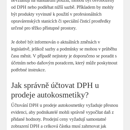
nevztahují na standardní použití, mohou být osvobozeny
od DPH nebo podléhat nižší‌ sazbě. Příkladem by⁣ mohly
být produkty vyvinuté k použití v profesionálních
opravárenských stanicích či speciální ‌čisticí prostředky
‍určené pro těžko přístupné prostory.
Je dobré být informován o aktuálních​ změnách v⁣
legislativě, jelikož ‍sazby a podmínky se mohou⁣ v průběhu
času měnit. V případě nejistoty je ‍doporučeno‌ se poradit⁢ s
účetním nebo daňovým poradcem, který může poskytnout
potřebné instrukce.
Jak správně účtovat DPH u
prodeje autokosmetiky?
Účtování DPH u prodeje autokosmetiky vyžaduje přesnou
⁤evidenci, aby podnikatelé mohli správně⁢ vypočítat daň z
‌přidané hodnoty. Prodejní ceny vyžadují samostatné
zobrazení DPH a celková ⁤částka musí zahrnovat jak