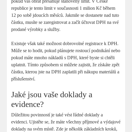
pokud ‍váš obrat přesahuje ⁢stanovený limit. V⁣ České
republice ⁤je tento‌ limit v současnosti 1 milion Kč během
12 po sobě jdoucích měsíců. Jakmile ⁣se dostanete nad ⁤tuto
⁤částku, musíte se zaregistrovat a začít účtovat DPH na své
prodané výrobky a služby.
Existuje však také možnost dobrovolné registrace⁤ k⁤ DPH.
Může se to hodit, pokud plánujete rostoucí podnikání nebo
pokud máte mnoho nákladů s DPH, které byste si chtěli‍
uplatnit. Tímto způsobem si můžete zajistit, že získáte zpět
částku, kterou jste na DPH zaplatili při nákupu materiálů a
příslušenství.
Jaké ⁢jsou​ vaše doklady a
evidence?
Důležitou povinností je také vést ⁣řádné doklady a
evidenci. ‌Ujistěte se, ‍že‍ máte všechny příjmové ⁢a výdajové
doklady ⁣na ‍svém místě. Zde je několik základních⁢ kroků,