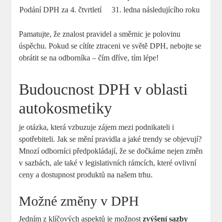
Podání ⁤DPH za 4. čtvrtletí
31. ledna následujícího roku
Pamatujte, že znalost pravidel a směrnic je polovinu
‌úspěchu. ​Pokud se ‌cítíte ztraceni ve světě ⁤DPH, nebojte se
obrátit se ⁢na odborníka – čím ‌dříve, tím lépe!
Budoucnost DPH v oblasti
autokosmetiky
je otázka, která vzbuzuje zájem mezi podnikateli i
spotřebiteli. ‌Jak se ⁢mění pravidla a jaké trendy se objevují?
Mnozí ⁤odborníci předpokládají, že ⁤se‌ dočkáme ⁤nejen změn
v sazbách, ale také‌ v legislativních rámcích, které ovlivní⁣
ceny⁣ a dostupnost produktů na našem trhu.
Možné změny v DPH
Jedním z klíčových aspektů ⁤je možnost
zvýšení sazby