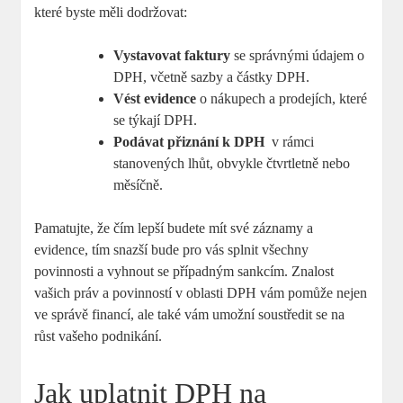
které byste​ měli dodržovat:
Vystavovat faktury
se⁢ správnými údajem o
DPH, včetně sazby a částky DPH.
Vést evidence
o nákupech a prodejích, které
se týkají DPH.
Podávat přiznání k‌ DPH
⁢ v rámci
stanovených lhůt, obvykle čtvrtletně⁣ nebo
měsíčně.
Pamatujte, že čím lepší budete mít ⁢své záznamy a
evidence, tím snazší bude pro vás splnit všechny
povinnosti a vyhnout se případným sankcím.⁢ Znalost
vašich ​práv ​a povinností v oblasti DPH vám pomůže nejen
ve správě financí, ale také vám umožní soustředit se na
růst vašeho podnikání.
Jak uplatnit DPH na