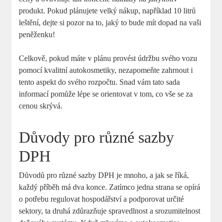
produkt. Pokud plánujete velký nákup, například 10 litrů
leštění,​ dejte ​si pozor ‌na to, jaký to bude mít dopad na vaši
⁤peněženku!
Celkově, pokud máte v plánu provést údržbu⁣ svého ‍vozu
pomocí kvalitní autokosmetiky, nezapomeňte zahrnout‌ i
⁤tento aspekt do svého rozpočtu.⁤ Snad vám tato sada
informací pomůže lépe se orientovat v tom, co vše se za
cenou skrývá.
Důvody pro různé sazby
DPH
Důvodů ⁤pro různé sazby DPH je mnoho, a jak se říká,
každý příběh má dva konce. Zatímco jedna strana se ⁢opírá
o⁢ potřebu ​regulovat⁢ hospodářství a podporovat určité
sektory, ta druhá zdůrazňuje spravedlnost‍ a srozumitelnost