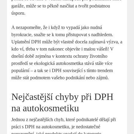
garáže, může se to pěkně nasčítat a tvořit⁤ podstatnou
úsporu.
A nezapomeňte, že i když ⁢to‌ vypadá jako nudná
byrokracie, snažte se k ⁤tomu přistupovat s‌ nadhledem.
Uplatnění DPH ⁤může být ⁤vlastně docela zajímavá výzva, a
kdo ví,⁣ třeba v ‍tom ⁤nakonec objevíte i⁤ malou vášeň! V
dnešní době zejména v ⁤kontextu ochrany životního
prostředí se ekologická autokosmetika stává stále více
‍populární – a tak se ‍i DPH související s tímto trendem
může stát podmotem vašeho podnikání nebo⁤ zájmů.
Nejčastější chyby při ​DPH
na autokosmetiku
Jednou ‍z‍ nejčastějších chyb, které podnikatelé dělají při
práci ⁢s​ DPH na autokosmetiku, ‌je nedostatečné⁤
porozumění, jaké produkty spadají do kategorie