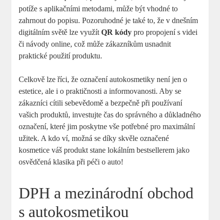
potíže s aplikačními metodami, ​může být vhodné to
zahrnout do popisu.⁤ Pozoruhodné je ⁢také to, že v dnešním
digitálním světě lze využít⁤
QR kódy
pro propojení s videi
či návody online, což může zákazníkům usnadnit​
praktické použití produktu.
Celkově lze ⁢říci, že označení autokosmetiky není jen o
estetice, ale i o praktičnosti a informovanosti. Aby se
zákazníci cítili sebevědomě a bezpečně při používaní
vašich produktů, investujte čas do ⁤správného a důkladného
označení, které jim poskytne ‌vše potřebné pro maximální
užitek. ‌A ​kdo ví, možná se díky skvěle označené
kosmetice váš produkt stane lokálním bestsellerem jako
osvědčená klasika při ‍péči ⁤o auto!
DPH a mezinárodní obchod‌
s autokosmetikou