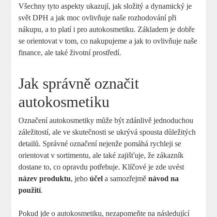
Všechny‍ tyto‍ aspekty‍ ukazují, jak složitý ⁣a dynamický ​je
svět DPH a jak moc ovlivňuje ‌naše rozhodování při
nákupu, a to platí i pro ⁢autokosmetiku. Základem je dobře
se orientovat ⁢v tom, co nakupujeme a jak ⁤to ovlivňuje naše
finance,‍ ale také životní prostředí.
Jak správně označit
autokosmetiku
Označení⁤ autokosmetiky může být zdánlivě jednoduchou
záležitostí, ‌ale ve skutečnosti se ⁣ukrývá spousta důležitých
⁢detailů. Správné⁣ označení‍ nejenže ⁤pomáhá rychleji se
orientovat v sortimentu, ale ​také⁢ zajišťuje,‌ že zákazník
dostane to, co opravdu potřebuje. Klíčové je zde uvést
název produktu
, jeho
účel
a⁤ samozřejmě
návod na
⁢použití
.
Pokud jde⁣ o autokosmetiku, nezapomeňte na následující