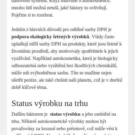
daňového systému. Když mluvíme ‌o autokosmetice,
mnoho lidí možná⁤ netuší, jaké faktory ‌to ovlivňují.
Pojďme⁢ si to rozebrat.
Jedním⁤ z hlavních důvodů⁢ pro odlišné sazby DPH je
podpora ekologicky šetrných výrobků
. Vlády často⁤
uplatňují ⁢nižší sazby DPH na produkty, které ‍jsou šetrné k
životnímu prostředí, aby motivovaly spotřebitele‍ k ⁤jejich
využívání. Například autokosmetika,​ která je biologicky
odbouratelná nebo vyráběná bez škodlivých chemikálií,
může mít zvýhodněnou sazbu. Tím se ‍snažíme nejen
ušetřit peníze, ale ⁢také chránit naši planetu, což je ⁢v dnešní
době klíčové téma.
Status výrobku na trhu
Dalším​ faktorem‍ je ⁤
status výrobku
a jeho umístění na
trhu. Některé‍ autokosmetické výrobky mohou‍ být
⁢považovány za luxusní nebo prémiové,⁤ což může vést k