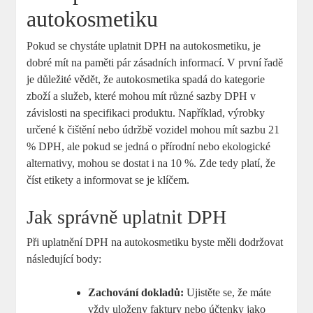
⁤autokosmetiku
Pokud se⁢ chystáte uplatnit DPH na autokosmetiku, je
dobré mít na paměti pár zásadních ⁣informací. V první řadě
je důležité vědět, že autokosmetika⁤ spadá do kategorie
zboží a‌ služeb, které mohou ‌mít různé sazby DPH ‌v‌
závislosti‌ na specifikaci​ produktu. Například, výrobky
určené k‌ čištění nebo údržbě vozidel mohou mít sazbu 21‌
%‌ DPH,‌ ale⁤ pokud se jedná ‌o přírodní nebo ‌ekologické
alternativy, mohou se dostat i na​ 10⁣ %. Zde tedy platí, že
číst etikety⁣ a informovat se je⁤ klíčem.
Jak správně uplatnit DPH
Při uplatnění DPH na autokosmetiku byste ‍měli dodržovat
následující body:
Zachování dokladů:
Ujistěte se, ⁢že máte
vždy uloženy faktury nebo účtenky jako