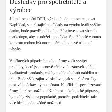
Důsledky pro spotřebitele a
výrobce
Jakmile se ⁢změní DPH, výrobci budou⁤ muset reagovat.
Například, s narůstajícími náklady‍ na výrobu kvůli⁢ vyšším
daním, bude pravděpodobně⁢ potřeba investovat více do⁢
marketingu, aby se udržela poptávka. Spotřebitelé v​ tomto
kontextu⁢ mohou být nuceni přehodnotit své nákupní
návyky.
V‍ některých případech mohou firmy začít⁤ vyvíjet⁤
produkty,‍ které​ jsou cenově efektivní a‍ zároveň splňují
kvalitativní standardy, což by mohlo obohatit nabídku na⁣
trhu. Bude však zajímavé⁤ sledovat, jak se​ určité⁤ značky
postaví k očekávaným změnám. ⁤Například, ⁤specializované
firmy, které se snaží‍ o udržitelnost a ​ekologické přípravy,
by mohly ‍získat na popularitě, protože ⁢spotřebitelé stále
více hledají ‌odpovědné možnosti.