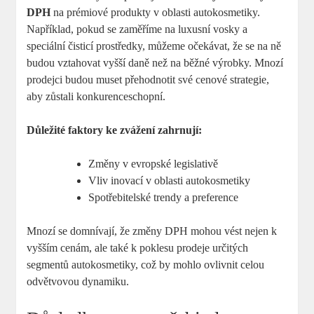
DPH
na prémiové produkty v oblasti autokosmetiky.
Například, pokud se ⁤zaměříme na luxusní vosky a
speciální čisticí ‍prostředky, ⁤můžeme očekávat, že ⁣se na ně
budou vztahovat vyšší daně‍ než na běžné výrobky. Mnozí‌
prodejci‌ budou ⁢muset přehodnotit své cenové strategie,
aby‌ zůstali konkurenceschopní.
Důležité faktory ke zvážení zahrnují:
Změny ⁣v evropské legislativě
Vliv inovací v oblasti autokosmetiky
Spotřebitelské trendy a preference
Mnozí se domnívají, že změny DPH mohou vést​ nejen k
vyšším cenám, ‌ale také k poklesu prodeje určitých‌
segmentů autokosmetiky, což by‌ mohlo ovlivnit celou
odvětvovou dynamiku.