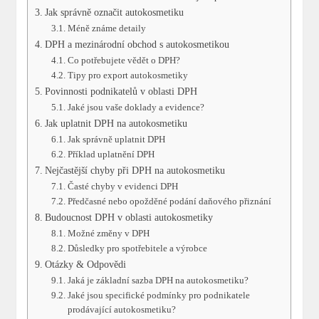
Jak správně označit autokosmetiku
Méně známe detaily
DPH a mezinárodní obchod‌ s autokosmetikou
Co ‍potřebujete ‌vědět o DPH?
Tipy pro export autokosmetiky
Povinnosti podnikatelů⁢ v oblasti DPH
Jaké ⁢jsou​ vaše doklady a evidence?
Jak uplatnit DPH na ⁤autokosmetiku
Jak správně uplatnit DPH
Příklad ⁢uplatnění DPH
Nejčastější chyby při ​DPH na autokosmetiku
Časté ⁢chyby‌ v evidenci DPH
Předčasné nebo opožděné podání daňového ⁣přiznání
Budoucnost DPH v oblasti autokosmetiky
Možné změny v DPH
Důsledky pro spotřebitele a výrobce
Otázky⁣ & Odpovědi
Jaká je⁢ základní sazba DPH na autokosmetiku?
Jaké jsou ⁢specifické podmínky pro podnikatele
⁣prodávající autokosmetiku?