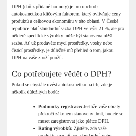
DPH (daň z přidané hodnoty) je pro​ obchod s
autokosmetikou klíčovým‌ faktorem, který ovlivňuje ceny
produktů a celkovou ekonomiku v této oblasti. V České
republice platí​ standardní sazba ⁣DPH ve výši 21 %, ‌ale pro
⁢některé ⁢specifické výrobky může být stanovena nižší
sazba. Ať už‍ prodáváte ⁢mycí prostředky, vosky nebo
čisticí​ prostředky, je⁢ důležité ⁣mít přehled o tom, jakou
DPH na vaše‍ zboží použít.
Co ‍potřebujete ‌vědět o DPH?
Pokud se chystáte uvést autokosmetiku na trh, ⁢zde​ je
několik důležitých bodů:
Podmínky registrace:
Jestliže vaše⁣ obraty
překročí zákonem stanovený limit, budete ‌se
muset zaregistrovat jako plátce DPH.
Rating ‌výrobků:
Zjistěte, zda vaše
⁣produkty spadají pod standardní, nebo