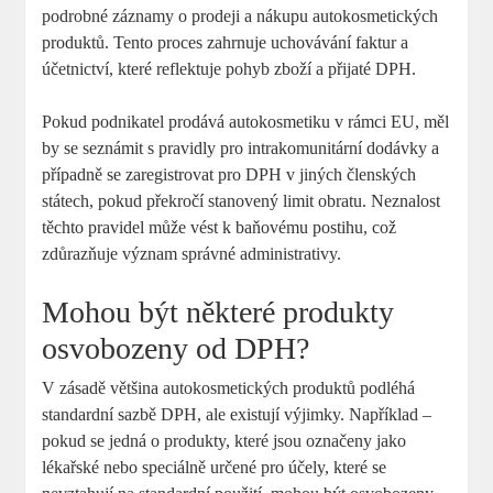
podrobné záznamy o prodeji a nákupu ​autokosmetických
produktů. Tento proces zahrnuje uchovávání faktur a
účetnictví, které‍ reflektuje pohyb zboží a přijaté ⁢DPH.
Pokud podnikatel prodává autokosmetiku v rámci EU, měl
by se seznámit s pravidly pro intrakomunitární dodávky a
případně se ‍zaregistrovat pro DPH v jiných členských
státech, pokud překročí ⁣stanovený limit obratu. ⁢Neznalost
těchto pravidel může‌ vést k baňovému postihu, což
zdůrazňuje význam správné administrativy.
Mohou být některé produkty
osvobozeny od DPH?
V zásadě většina autokosmetických produktů podléhá
standardní sazbě⁢ DPH, ‍ale existují výjimky. Například –
pokud se jedná⁢ o produkty, které​ jsou⁢ označeny jako
lékařské nebo speciálně určené⁢ pro účely, které se ​