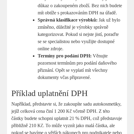
důkaz o ⁤zakoupeném zboží. ⁤Bez nich budete
mít obtíže s prokazováním DPH na úřadě.
Správná klasifikace výrobků:
Jak už bylo
⁣zmíněno, důležité je výrobky správně
kategorizovat. Pokud si​ nejste jistí, ‍poraďte
se se specialistou nebo ‍využijte‍ dostupné
online zdroje.
Termíny pro podání⁢ DPH:
Věnujte
pozornost termínům pro podání daňového
⁢přiznání. Opět se ⁢vyplatí mít všechny
dokumenty včas připravené.
Příklad ⁢uplatnění DPH
Například, představte si, že zakoupíte⁣ sadu autokosmetiky,‍
jejíž celková cena činí 1 200 Kč včetně DPH. Z této
částky budete schopni uplatnit 21 % DPH, což představuje
přibližně 210 Kč. To může vyznít ⁣jako ⁤malá⁣ částka, ale
pokud se bavíme⁤ o větších nákupech pro podnikatele nebo