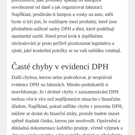
osvobozené od daně a jak organizovat fakturaci.
Například,⁢ prodáváte-li šampon a‌ vosky na auto, měli
byste si být jisti, že⁣ rozlišujete mezi produkty, které jsou
předmětem snížené ⁣sazby DPH a těmi,⁢ které ⁣podléhají⁤
standardní sazbě. Hned první⁤ krok k úspěšnému
obchodování je⁤ proto pečlivě prozkoumat legislativu a ​
zjistit, jaké konkrétní ⁣položky‌ se na vaši ‍nabídku vztahují.
Časté ⁢chyby‌ v evidenci DPH
Další chybou, kterou nelze podceňovat, je nesprávná
evidence DPH na fakturách. ⁣Mnoho ⁣podnikatelů si
neuvědomuje, že i drobné chyby v zaznamenávání DPH
mohou ⁣vést⁤ k více ⁢než nepříjemným situacím ⁣s ⁣finančním
úřadem. Například, pokud uděláte chybu v procentu ⁤DPH,
můžete se dostat do finanční ztráty, ‍protože⁣ budete muset
zpětně⁢ doplatit částku, ​kterou jste neodvedli. Oprávnění a
důkladná dokumentace každého prodeje, včetně výjimek⁣ a