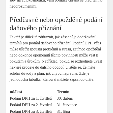
slev na autokosmetiku, vám pomůže chránit se před těmito
nedorozuměními.
Předčasné nebo opožděné podání
daňového ⁣přiznání
Taktéž je důležité zdůraznit, jak⁢ zásadní je ‌dodržování⁣
termínů pro podání ‍daňového ⁤přiznání. Podání ⁢DPH včas
může ušetřit spoustu problémů a stresu, ‌zatímco opoždění
nebo dokonce opomenutí těchto povinností může vést k
pokutám a úrokům. Například,​ pokud se rozhodnete uvést
některé prodeje do dalšího období, ujistěte ‌se, že máte​
solidní důvody a plán, jak ⁤chybu napravíte.​ Zde je
jednoduchá tabulka, kterou si můžete⁢ zapsat do diáře:
‍událost
Termín
Podání DPH za ⁢1. ​čtvrtletí
30. dubna
Podání DPH za 2. čtvrtletí
31. července
Podání DPH za 3. čtvrtletí
31. října