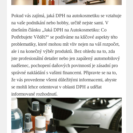
Pokud vás zajímá,​ jaká DPH na autokosmetiku⁢ se⁤ vztahuje
‍na vaše podnikání nebo hobby, určitě nejste sami. V
dnešním článku „Jaká DPH na‌ Autokosmetiku: ⁢Co
Potřebujete Vědět?“ se​ podíváme na klíčové⁣ aspekty této
problematiky, které mohou mít vliv nejen na váš rozpočet,
ale i na konečný výběr ​produktů. Bez⁢ ohledu na to,​ zda
⁣jste​ profesionální detailer nebo jen zapálený automobilový
‌nadšenec, ⁤pochopení daňových povinností je zásadní⁢ pro
správné nakládání ⁤s vašimi financemi. Připravte se na to,
že vás provedeme všemi důležitými⁢ informacemi, ⁤abyste
‌se mohli lehce orientovat v oblasti DPH a udělat
informované rozhodnutí.