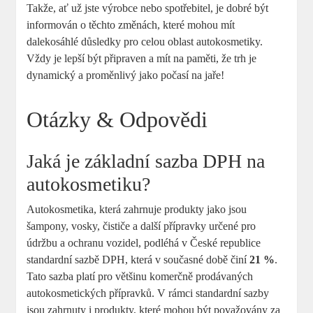
Takže, ​ať už jste výrobce nebo spotřebitel, je dobré ​být‍
informován​ o těchto změnách,⁢ které mohou‌ mít
‍dalekosáhlé důsledky pro celou oblast ​autokosmetiky.
Vždy je ⁣lepší být ‌připraven a mít na paměti, že trh je
dynamický a proměnlivý jako počasí ​na jaře!
Otázky⁣ & Odpovědi
Jaká je⁢ základní sazba DPH na
autokosmetiku?
Autokosmetika, ‍která‌ zahrnuje ‍produkty ⁣jako jsou
šampony, ⁣vosky, čističe a další přípravky určené pro
údržbu a ochranu vozidel, podléhá v‌ České republice
standardní sazbě DPH, ‍která v současné době ​činí⁤
21 %
.
Tato sazba‍ platí pro většinu komerčně prodávaných
‍autokosmetických přípravků. V rámci⁢ standardní sazby
jsou‍ zahrnuty i produkty,‌ které mohou být považovány za