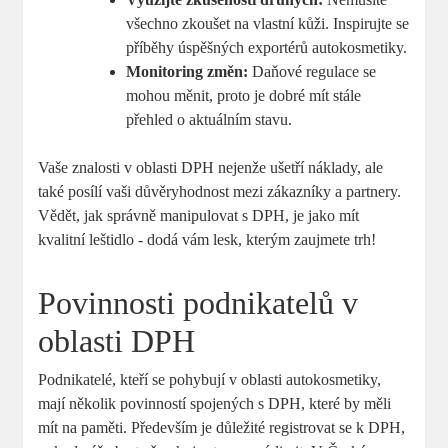
všechno zkoušet na vlastní kůži. Inspirujte se
příběhy⁤ úspěšných ⁢exportérů autokosmetiky.
Monitoring změn:
Daňové regulace se
mohou měnit, ⁤proto je dobré mít ⁤stále
přehled o aktuálním stavu.
Vaše‌ znalosti ⁣v oblasti DPH nejenže ušetří ⁢náklady, ‌ale
také posílí vaši důvěryhodnost mezi zákazníky a partnery.
Vědět, ⁤jak správně manipulovat‌ s DPH, je jako mít
kvalitní leštidlo ⁢- dodá vám lesk, kterým zaujmete⁤ trh!
Povinnosti podnikatelů⁢ v
oblasti DPH
Podnikatelé, ‌kteří se‍ pohybují v oblasti autokosmetiky,⁣
mají několik ​povinností spojených s DPH, které by měli
mít na paměti. Především​ je důležité registrovat ⁣se k DPH,