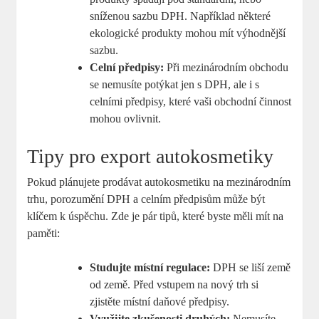
sníženou sazbu DPH. Například některé
ekologické produkty mohou mít výhodnější
sazbu.
Celní předpisy:
Při mezinárodním obchodu
se⁣ nemusíte potýkat jen ​s​ DPH, ale i s‍
celními‍ předpisy, ⁤které vaši obchodní činnost
mohou⁣ ovlivnit.
Tipy pro export autokosmetiky
Pokud plánujete prodávat autokosmetiku na mezinárodním‌
trhu, ⁢porozumění DPH a‍ celním předpisům může být
klíčem k úspěchu. Zde je pár tipů, které ⁢byste měli⁣ mít na‍
paměti:
Studujte místní regulace:
DPH se liší země
od země.⁤ Před vstupem‌ na nový trh si
zjistěte místní daňové předpisy.
Využijte zkušenosti druhých:
Nemusíte​