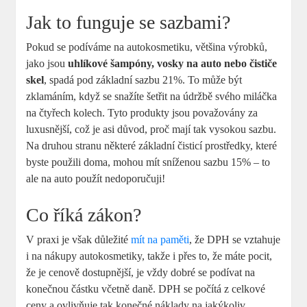
Jak to funguje⁣ se sazbami?
Pokud‍ se podíváme na autokosmetiku, většina výrobků,
jako jsou
uhlíkové šampóny, vosky na auto nebo čističe
skel
, spadá pod základní sazbu 21%. To ⁣může být
zklamáním, ‌když⁢ se snažíte šetřit na⁤ údržbě svého miláčka
na čtyřech kolech. Tyto produkty⁢ jsou považovány za
luxusnější,⁢ což je asi důvod, ⁢proč mají tak vysokou sazbu.
Na druhou stranu některé základní čisticí⁤ prostředky, které
byste použili doma, mohou mít sníženou sazbu ⁣15% –⁢ to
ale na auto použít nedoporučuji!
Co říká zákon?
V ​praxi je však důležité
mít na paměti
, že⁢ DPH se vztahuje
‍i‍ na nákupy autokosmetiky, takže i přes‍ to, ⁤že máte pocit,
že je cenově dostupnější, ⁣je vždy dobré se podívat na
konečnou částku včetně daně.​ DPH⁢ se počítá z celkové
ceny a ovlivňuje⁢ tak konečné náklady​ na jakýkoliv