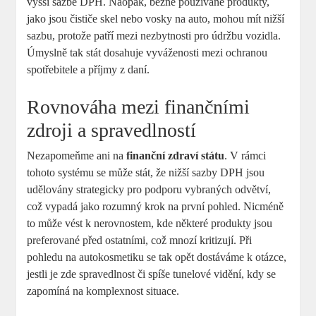
vyšší​ sazbě DPH. Naopak, běžně používané produkty,
jako jsou čističe skel nebo vosky na ⁣auto, mohou mít nižší⁢
sazbu, protože ‌patří mezi nezbytnosti pro údržbu ⁤vozidla.‌
Úmyslně tak stát dosahuje vyváženosti mezi ochranou⁤
spotřebitele a příjmy z daní.
Rovnováha mezi finančními
zdroji a spravedlností
Nezapomeňme ani na
finanční zdraví státu
. V rámci‍
tohoto systému se může stát, že nižší sazby DPH jsou
‍udělovány strategicky pro podporu⁣ vybraných odvětví,⁢
což vypadá jako‌ rozumný krok na první pohled. Nicméně
to může vést k nerovnostem, kde některé produkty jsou
preferované před ostatními,⁣ což mnozí kritizují. Při
pohledu ‍na autokosmetiku se tak opět dostáváme ⁣k otázce,
jestli⁣ je zde spravedlnost či ⁤spíše tunelové vidění, kdy se
zapomíná na komplexnost⁤ situace.