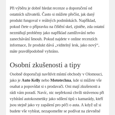
Při výběru je dobré hledat recenze a doporučení od
ostatních uživatelů. Často si můžete přečíst, jak daný
produkt fungoval v reálných podmínkách. Například,
pokud čtete o přípravku na čištění skel, zjistěte, zda ostatní
nezmiňují problémy jako například zamlžování nebo
zanechávání šmouh. Pokud najdete v online recenzích
informace, že produkt dává „viditelný lesk, jako nový“,
máte pravděpodobně vyhráno.
Osobní zkušenosti a tipy
Osobně doporučuji navštívit místní obchody v Olomouci,
jako je
Auto Kelly
nebo
Mototechna
, kde si můžete vše
osahat a popovídat si s prodavači. Oni mají zkušenosti a
rádi vám poradí. Navíc, nic nepřekoná chvíli strávenou při
vybírání autokosmetiky jako sdílení tipů s kamarády, kteří
jsou stejně jako vy zapálení pro péči o auta. A když už si
budete vše vybírat, nezapomeňte se podívat na zlevněné