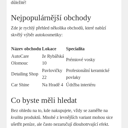
důležité!
Nejpopulárnější obchody
Zde je rychlý přehled několika obchodů, které nabízí
skvělý výběr autokosmetiky:
Název obchodu
Lokace
Specialita
AutoCare
že Rybářská
Prémiové vosky
Olomouc
10
Pavlovičky
Profesionální keramické
Detailing Shop
22
povlaky
Car Shine
Na Hradě 4
Údržba interiéru
Co byste měli hledat
Bez ohledu na to, kde nakupujete, vždy se zaměřte na
kvalitu
produktů. Mnohé z levnějších variant mohou sice
ušetřit peníze, ale často nezaručují dlouhotrvající efekt.