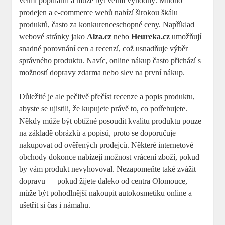
velmi populární a může být velmi výhodný. Mnoho
prodejen a e-commerce webů nabízí širokou škálu
produktů, často za konkurenceschopné ceny. Například
webové stránky jako
Alza.cz
nebo
Heureka.cz
umožňují
snadné porovnání cen a recenzí, což usnadňuje výběr
správného produktu. Navíc, online nákup často přichází s
možností dopravy zdarma nebo slev na první nákup.
Důležité je ale pečlivě přečíst recenze a popis produktu,
abyste se ujistili, že kupujete právě to, co potřebujete.
Někdy může být obtížné posoudit kvalitu produktu pouze
na základě obrázků a popisů, proto se doporučuje
nakupovat od ověřených prodejců. Některé internetové
obchody dokonce nabízejí možnost vrácení zboží, pokud
by vám produkt nevyhovoval. Nezapomeňte také zvážit
dopravu — pokud žijete daleko od centra Olomouce,
může být pohodlnější nakoupit autokosmetiku online a
ušetřit si čas i námahu.