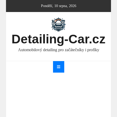
Skip
Pondělí, 10 srpna, 2026
to
content
Detailing-Car.cz
Automobilový detailing pro začátečníky i profíky