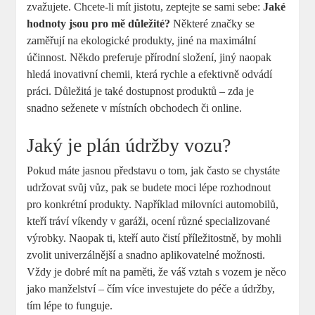
zvažujete. Chcete-li mít jistotu, zeptejte se sami sebe:
Jaké
hodnoty jsou pro mě důležité?
Některé značky se
zaměřují na ekologické produkty, jiné na maximální
účinnost. Někdo preferuje přírodní složení, jiný naopak
hledá inovativní chemii, která rychle a efektivně odvádí
práci. Důležitá je také dostupnost produktů – zda je
snadno seženete v místních obchodech či online.
Jaký je plán údržby vozu?
Pokud máte jasnou představu o tom, jak často se chystáte
udržovat svůj vůz, pak se budete moci lépe rozhodnout
pro konkrétní produkty. Například milovníci automobilů,
kteří tráví víkendy v garáži, ocení různé specializované
výrobky. Naopak ti, kteří auto čistí příležitostně, by mohli
zvolit univerzálnější a snadno aplikovatelné možnosti.
Vždy je dobré mít na paměti, že váš vztah s vozem je něco
jako manželství – čím více investujete do péče a údržby,
tím lépe to funguje.