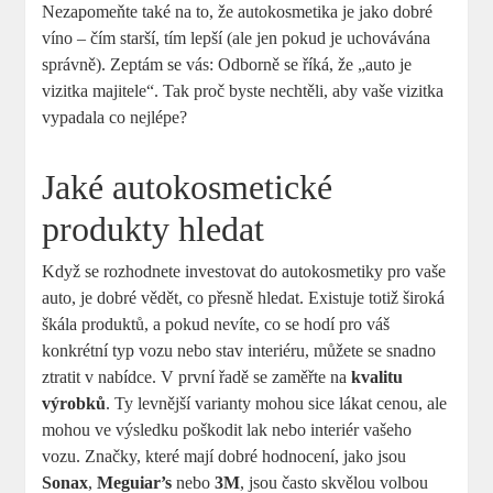
Nezapomeňte také na to, že autokosmetika je jako dobré
víno – čím starší, tím lepší (ale jen pokud je uchovávána
správně). Zeptám se vás: Odborně se říká, že „auto je
vizitka majitele“. Tak proč byste nechtěli, aby vaše vizitka
vypadala co nejlépe?
Jaké autokosmetické
produkty hledat
Když se rozhodnete investovat do autokosmetiky pro vaše
auto, je dobré vědět, co přesně hledat. Existuje totiž široká
škála produktů, a pokud nevíte, co se hodí pro váš
konkrétní typ vozu nebo stav interiéru, můžete se snadno
ztratit v nabídce. V první řadě se zaměřte na
kvalitu
výrobků
. Ty levnější varianty mohou sice lákat cenou, ale
mohou ve výsledku poškodit lak nebo interiér vašeho
vozu. Značky, které mají dobré hodnocení, jako jsou
Sonax
,
Meguiar’s
nebo
3M
, jsou často skvělou volbou