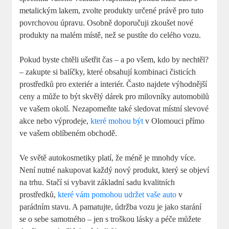
metalickým lakem, zvolte produkty určené právě pro tuto
povrchovou úpravu. Osobně doporučuji zkoušet nové
produkty na malém místě, než se pustíte do celého vozu.
Pokud byste chtěli ušetřit čas – a po všem, kdo by nechtěl?
– zakupte si balíčky, které obsahují kombinaci čisticích
prostředků pro exteriér a interiér. Často najdete výhodnější
ceny a může to být skvělý dárek pro milovníky automobilů
ve vašem okolí. Nezapomeňte také sledovat místní slevové
akce nebo výprodeje,
které mohou být
v Olomouci přímo
ve vašem oblíbeném obchodě.
Ve světě autokosmetiky platí, že méně je mnohdy více.
Není nutné nakupovat každý nový produkt, který se objeví
na trhu. Stačí si vybavit základní sadu kvalitních
prostředků,
které vám pomohou udržet vaše auto
v
parádním stavu. A pamatujte, údržba vozu je jako starání
se o sebe samotného – jen s troškou lásky a péče můžete