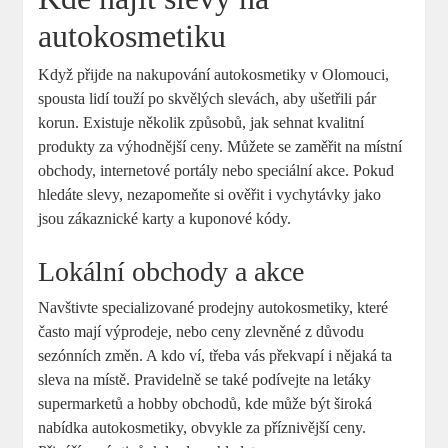
autokosmetiku
Když přijde na nakupování autokosmetiky v Olomouci,
spousta lidí touží po skvělých slevách, aby ušetřili pár
korun. Existuje několik způsobů, jak sehnat kvalitní
produkty za výhodnější ceny. Můžete se zaměřit na místní
obchody, internetové portály nebo speciální akce. Pokud
hledáte slevy, nezapomeňte si ověřit i vychytávky jako
jsou zákaznické karty a kuponové kódy.
Lokální obchody a akce
Navštivte specializované prodejny autokosmetiky, které
často mají výprodeje, nebo ceny zlevněné z důvodu
sezónních změn. A kdo ví, třeba vás překvapí i nějaká ta
sleva na místě. Pravidelně se také podívejte na letáky
supermarketů a hobby obchodů, kde může být široká
nabídka autokosmetiky, obvykle za příznivější ceny.