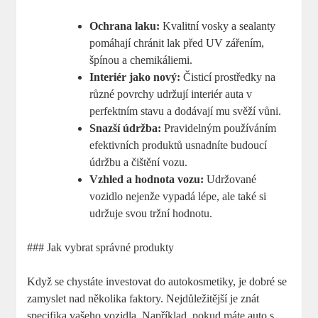
Ochrana laku:
Kvalitní vosky a sealanty
pomáhají chránit lak před UV zářením,
špínou a chemikáliemi.
Interiér jako nový:
Čisticí prostředky na
různé povrchy udržují interiér auta v
perfektním stavu a dodávají mu svěží vůni.
Snazší údržba:
Pravidelným používáním
efektivních produktů usnadníte budoucí
údržbu a čištění vozu.
Vzhled a hodnota vozu:
Udržované
vozidlo nejenže vypadá lépe, ale také si
udržuje svou tržní hodnotu.
### Jak vybrat správné produkty
Když se chystáte investovat do autokosmetiky, je dobré se
zamyslet nad několika faktory. Nejdůležitější je znát
specifika vašeho vozidla. Například, pokud máte auto s