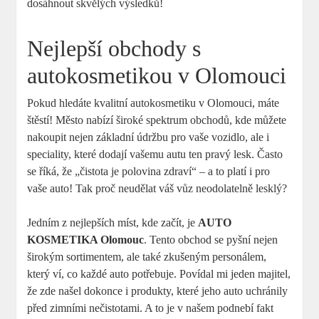
dosáhnout skvělých výsledků!
Nejlepší obchody s
autokosmetikou v Olomouci
Pokud hledáte kvalitní autokosmetiku v Olomouci, máte
štěstí! Město nabízí široké spektrum obchodů, kde můžete
nakoupit nejen základní údržbu pro vaše vozidlo, ale i
speciality, které dodají vašemu autu ten pravý lesk. Často
se říká, že „čistota je polovina zdraví“ – a to platí i pro
vaše auto! Tak proč neudělat váš vůz neodolatelně lesklý?
Jedním z nejlepších míst, kde začít, je
AUTO
KOSMETIKA Olomouc
. Tento obchod se pyšní nejen
širokým sortimentem, ale také zkušeným personálem,
který ví, co každé auto potřebuje. Povídal mi jeden majitel,
že zde našel dokonce i produkty, které jeho auto uchránily
před zimními nečistotami. A to je v našem podnebí fakt