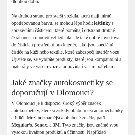
dlouhou dobu.
Na druhou stranu pro starší vozidla, která mají mírně
opotřebovanou barvu, se mohou lépe hodit
leštěnky
s
abrazivními částicemi, které pomáhají odstranit drobné
škrábance a obnovit vzhled laku. Je také dobré investovat
do čisticích prostředků pro interiér, jako jsou speciální
čističe na kůži nebo textilie, které zabezpečí interiér vozu.
Ujistěte se, že vybíráte produkty, které jsou kompatibilní s
materiály ve vašem voze a odpovídají vašim potřebám.
Jaké značky autokosmetiky se
doporučují v Olomouci?
V Olomouci je k dispozici široký výběr značek
autokosmetiky, které si získaly oblibu mezi automechaniky
a řidiči. Mezi nejznámější a oblíbené značky patří
Meguiar’s
,
Sonax
, a
3M
. Tyto značky jsou známé svou
vysokou kvalitou produktů a účinností. Například