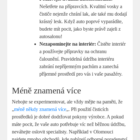
Nešetřete na přípravcích. Kvalitní vosky a
čističe nejenže chrání lak, ale také mu dodají
krásný lesk. Když auto poprvé vyparádíte,
budete mít pocit, jako byste právě zajeli z
autosalonu!
Nezapomínejte na interiér:
Čistěte interiér
a používejte přípravky na ochranu
čalounění. Pravidelná údržba interiéru
zabrání nepříjemným pachům a zanechá
příjemné prostředí pro vás i vaše pasažéry.
Méně znamená více
Nebojte se experimentovat, ale vždy mějte na paměti, že
„
méně někdy znamená více
„. Při použití čisticích
prostředků je dobré dodržovat pokyny výrobce. A pokud
máte pocit, že vaše auto potřebuje víc než běžnou údržbu,
neváhejte oslovit specialisty. Například v Olomouci
najdete mnoho obchodů, kde nabízejí odborné poradenství