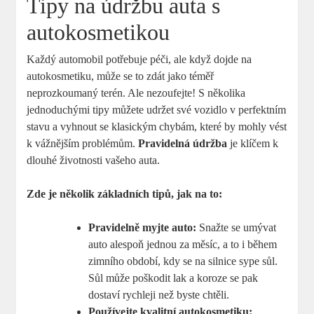
Tipy na údržbu auta s
autokosmetikou
Každý automobil potřebuje péči, ale když dojde na
autokosmetiku, může se to zdát jako téměř
neprozkoumaný terén. Ale nezoufejte! S několika
jednoduchými tipy můžete udržet své vozidlo v perfektním
stavu a vyhnout se klasickým chybám, které by mohly vést
k vážnějším problémům.
Pravidelná údržba
je klíčem k
dlouhé životnosti vašeho auta.
Zde je několik základních tipů, jak na to:
Pravidelně myjte auto:
Snažte se umývat
auto alespoň jednou za měsíc, a to i během
zimního období, kdy se na silnice sype sůl.
Sůl může poškodit lak a koroze se pak
dostaví rychleji než byste chtěli.
Používejte kvalitní autokosmetiku: