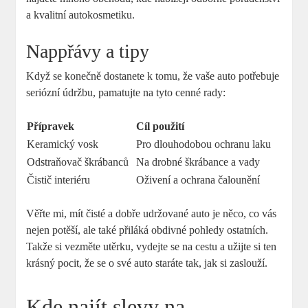
a kvalitní autokosmetiku.
Nappřávy a tipy
Když se konečně dostanete k tomu, že vaše auto potřebuje
seriózní údržbu, pamatujte na tyto cenné rady:
Přípravek
Cíl použití
Keramický vosk
Pro dlouhodobou ochranu laku
Odstraňovač škrábanců
Na drobné škrábance a vady
Čistič interiéru
Oživení a ochrana čalounění
Věřte mi, mít čisté a dobře udržované auto je něco, co vás
nejen potěší, ale také přiláká obdivné pohledy ostatních.
Takže si vezměte utěrku, vydejte se na cestu a užijte si ten
krásný pocit, že se o své auto staráte tak, jak si zaslouží.
Kde najít slevy na