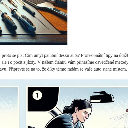
, a proto se ptá: Čím umýt palubní desku auta? Profesionální tipy na údr
, ale i o pocit z jízdy. V našem článku vám přinášíme osvědčené metod
tavu. Připravte se na to, že díky těmto radám se vaše auto stane místem,