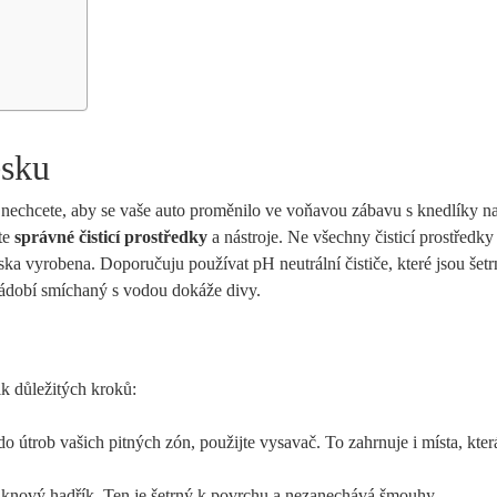
esku
nechcete, aby se vaše auto proměnilo ve voňavou zábavu s knedlíky na 
íte
správné čisticí prostředky
a nástroje. Ne všechny čisticí prostředky 
eska vyrobena. Doporučuju používat pH neutrální čističe, které jsou šetr
nádobí smíchaný s vodou dokáže divy.
k důležitých kroků:
o útrob vašich pitných zón, použijte vysavač. To zahrnuje i místa, kter
áknový hadřík. Ten je šetrný k povrchu a nezanechává šmouhy.