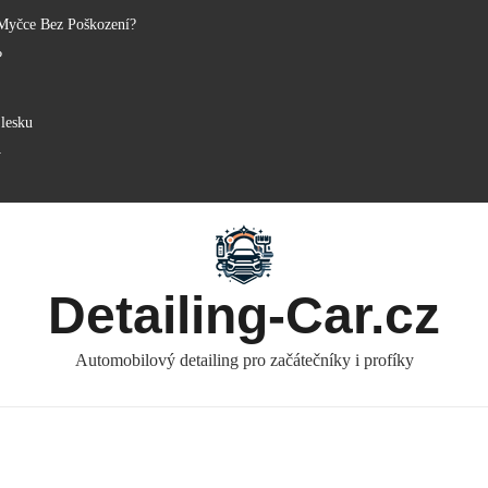
Myčce Bez Poškození?
?
lesku
y
Detailing-Car.cz
Automobilový detailing pro začátečníky i profíky