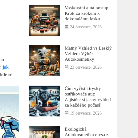
Voskování auta postup:
Krok za krokem k
dokonalému lesku
24 července, 2026
Matný Vzhled vs Lesklý
Vzhled: Výběr
Autokosmetiky
žbu
y,
jak
23 července, 2026
 kde se
Čím vyčistit trysky
ostřikovače aut:
Zajistěte si jasný výhled
za každého počasí!
19 července, 2026
Ekologická
Autokosmetika e-cs.cz