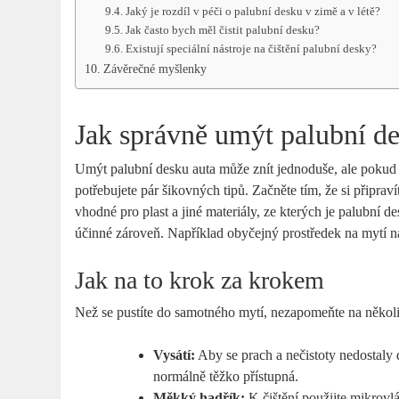
Jaký je rozdíl v péči o palubní desku v zimě a v létě?
Jak často bych měl čistit palubní desku?
Existují speciální nástroje na čištění palubní desky?
Závěrečné myšlenky
Jak správně umýt palubní d
Umýt palubní desku auta může znít jednoduše, ale pokud 
potřebujete pár šikovných tipů. Začněte tím, že si připrav
vhodné pro plast a jiné materiály, ze kterých je palubní d
účinné zároveň. Například obyčejný prostředek na mytí 
Jak na to krok za krokem
Než se pustíte do samotného mytí, nezapomeňte na několi
Vysátí:
Aby se prach a nečistoty nedostaly d
normálně těžko přístupná.
Měkký hadřík:
K čištění použijte mikrovl