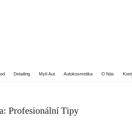
od
Detailing
Mytí Aut
Autokosmetika
O Nás
Kont
: Profesionální Tipy