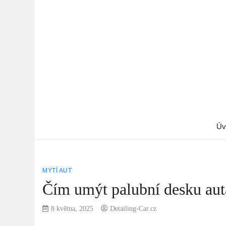
Úv
MYTÍ AUT
Čím umýt palubní desku auta
8 května, 2025
Detailing-Car.cz