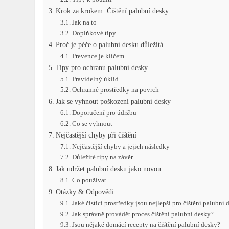
Krok za krokem: Čištění palubní desky
Jak na to
Doplňkové tipy
Proč je péče o palubní desku důležitá
Prevence je klíčem
Tipy pro ochranu palubní desky
Pravidelný úklid
Ochranné prostředky na povrch
Jak se vyhnout poškození palubní desky
Doporučení pro údržbu
Co se vyhnout
Nejčastější chyby při čištění
Nejčastější chyby a jejich následky
Důležité tipy na závěr
Jak udržet palubní desku jako novou
Co používat
Otázky & Odpovědi
Jaké čisticí prostředky jsou nejlepší pro čištění palubní 
Jak správně provádět proces čištění palubní desky?
Jsou nějaké domácí recepty na čištění palubní desky?