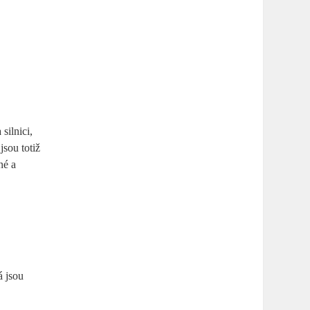
silnici,
jsou totiž
né a
á jsou