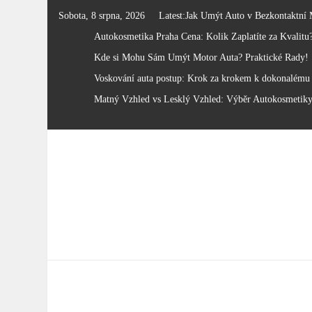
Skip
Sobota, 8 srpna, 2026
Latest:
Jak Umýt Auto v Bezkontaktní 
to
Autokosmetika Praha Cena: Kolik Zaplatíte za Kvalitu
content
Kde si Mohu Sám Umýt Motor Auta? Praktické Rady!
Voskování auta postup: Krok za krokem k dokonalému 
Matný Vzhled vs Lesklý Vzhled: Výběr Autokosmetik