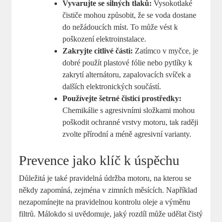
Vyvarujte se silných tlaků:
Vysokotlaké
čističe mohou způsobit, že se voda dostane
do nežádoucích míst. To může vést k
poškození elektroinstalace.
Zakryjte citlivé části:
Zatímco v myčce, je
dobré použít plastové fólie nebo pytlíky k
zakrytí alternátoru, zapalovacích svíček a
dalších elektronických součástí.
Používejte šetrné čisticí prostředky:
Chemikálie s agresivními složkami mohou
poškodit ochranné vrstvy motoru, tak raději
zvolte přírodní a méně agresivní varianty.
Prevence jako klíč k úspěchu
Důležitá je také pravidelná údržba motoru, na kterou se
někdy zapomíná, zejména v zimních měsících. Například
nezapomínejte na pravidelnou kontrolu oleje a výměnu
filtrů. Málokdo si uvědomuje, jaký rozdíl může udělat čistý