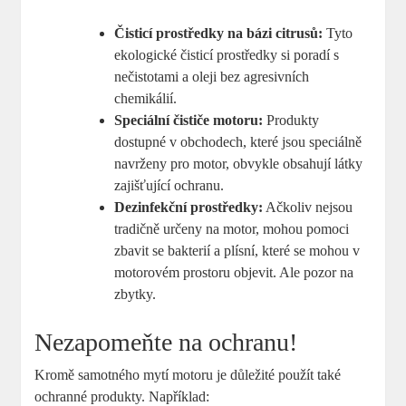
Čisticí prostředky na bázi citrusů:
Tyto
ekologické čisticí prostředky si poradí s
nečistotami a oleji bez agresivních
chemikálií.
Speciální čističe motoru:
Produkty
dostupné v obchodech, které jsou speciálně
navrženy pro motor, obvykle obsahují látky
zajišťující ochranu.
Dezinfekční prostředky:
Ačkoliv nejsou
tradičně určeny na motor, mohou pomoci
zbavit se bakterií a plísní, které se mohou v
motorovém prostoru objevit. Ale pozor na
zbytky.
Nezapomeňte na ochranu!
Kromě samotného mytí motoru je důležité použít také
ochranné produkty. Například: