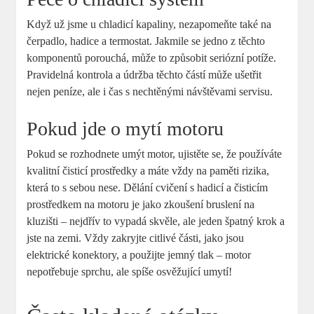
Když už jsme u chladicí kapaliny, nezapomeňte také na
čerpadlo, hadice a termostat. Jakmile se jedno z těchto
komponentů porouchá, může to způsobit seriózní potíže.
Pravidelná kontrola a údržba těchto částí může ušetřit
nejen peníze, ale i čas s nechtěnými návštěvami servisu.
Pokud jde o mytí motoru
Pokud se rozhodnete umýt motor, ujistěte se, že používáte
kvalitní čisticí prostředky a máte vždy na paměti rizika,
která to s sebou nese. Dělání cvičení s hadicí a čisticím
prostředkem na motoru je jako zkoušení bruslení na
kluzišti – nejdřív to vypadá skvěle, ale jeden špatný krok a
jste na zemi. Vždy zakryjte citlivé části, jako jsou
elektrické konektory, a použijte jemný tlak – motor
nepotřebuje sprchu, ale spíše osvěžující umytí!