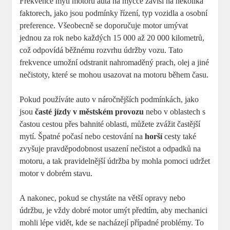
Frekvence mytí motoru auta na myčce závisí na několika
faktorech, jako jsou podmínky řízení, typ vozidla a osobní
preference. Všeobecně se doporučuje motor umývat
jednou za rok nebo každých 15 000 až 20 000 kilometrů,
což odpovídá běžnému rozvrhu údržby vozu. Tato
frekvence umožní odstranit nahromaděný prach, olej a jiné
nečistoty, které se mohou usazovat na motoru během času.
Pokud používáte auto v náročnějších podmínkách, jako
jsou
časté jízdy v městském provozu
nebo v oblastech s
častou cestou přes bahnité oblasti, můžete zvážit častější
mytí. Špatné počasí nebo cestování na
horší
cesty také
zvyšuje pravděpodobnost usazení nečistot a odpadků na
motoru, a tak pravidelnější údržba by mohla pomoci udržet
motor v dobrém stavu.
A nakonec, pokud se chystáte na větší opravy nebo
údržbu, je vždy dobré motor umýt předtím, aby mechanici
mohli lépe vidět, kde se nacházejí případné problémy. To