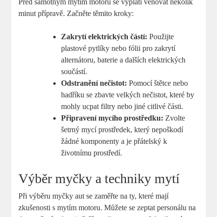
Před samotným mytím motoru se vyplatí věnovat několik
minut přípravě. Začněte těmito kroky:
Zakrytí elektrických částí:
Použijte
plastové pytlíky nebo fólii pro zakrytí
alternátoru, baterie a dalších elektrických
součástí.
Odstranění nečistot:
Pomocí štětce nebo
hadříku se zbavte velkých nečistot, které by
mohly ucpat filtry nebo jiné citlivé části.
Připravení mycího prostředku:
Zvolte
šetrný mycí prostředek, který nepoškodí
žádné komponenty a je přátelský k
životnímu prostředí.
Výběr myčky a techniky mytí
Při výběru myčky aut se zaměřte na ty, které mají
zkušenosti s mytím motoru. Můžete se zeptat personálu na