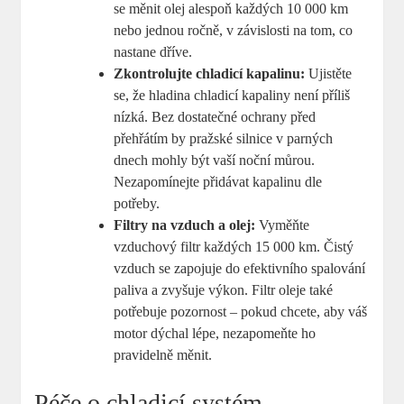
se měnit olej alespoň každých 10 000 km
nebo jednou ročně, v závislosti na tom, co
nastane dříve.
Zkontrolujte chladicí kapalinu:
Ujistěte
se, že hladina chladicí kapaliny není příliš
nízká. Bez dostatečné ochrany před
přehřátím by pražské silnice v parných
dnech mohly být vaší noční můrou.
Nezapomínejte přidávat kapalinu dle
potřeby.
Filtry na vzduch a olej:
Vyměňte
vzduchový filtr každých 15 000 km. Čistý
vzduch se zapojuje do efektivního spalování
paliva a zvyšuje výkon. Filtr oleje také
potřebuje pozornost – pokud chcete, aby váš
motor dýchal lépe, nezapomeňte ho
pravidelně měnit.
Péče o chladicí systém