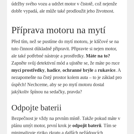
údržby svého vozu a udržet motor v čistotě, což nejenže
dobře vypadá, ale může také prodloužit jeho životnost.
Příprava motoru na mytí
Před tím, než se pustíme do mytí motoru, je klíčové se na
tuto činnost důkladně připravit. Připravte si nejen motor,
ale také potřebné nástroje a prostředky.
Máte na to?
Zapněte svůj detektivní mód a ujistěte se, že máte po ruce
mycí prostředky
,
hadice
,
ochranné brýle
a
rukavice
. A
nezapomeňte na čistý prostor kolem auta – to je základ pro
úspěch! Nechceme, aby se po mytí motoru dostal
jakýkoliv špínou na sedačky, pravda?
Odpojte baterii
Bezpečnost je vždy na prvním místě. Takže pokud máte v
plánu umýt motor, první krok je
odpojit baterii
. Tím se
minimalizuje riziko zkratu a dalších nežádoucích