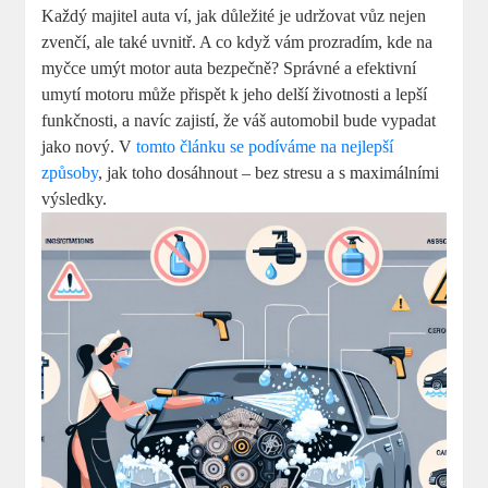
Každý majitel auta ví, jak důležité je udržovat vůz nejen
zvenčí, ale také uvnitř. A co když vám prozradím, kde na
myčce umýt motor auta bezpečně? Správné a efektivní
umytí motoru může přispět k jeho delší životnosti a lepší
funkčnosti, a navíc zajistí, že váš automobil bude vypadat
jako nový. V
tomto článku se podíváme na nejlepší
způsoby
, jak toho dosáhnout – bez stresu a s maximálními
výsledky.