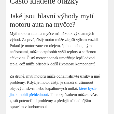
Často kladené otázky
Jaké jsou hlavní výhody mytí
motoru auta na myčce?
Mytí motoru auta na myčce má několik významných
výhod. Za prvé, čistý motor může zlepšit
výkon
vozidla.
Pokud je motor zanesen olejem, špínou nebo jinými
nečistotami, může to způsobit vyšší teploty a sníženou
efektivitu. Čistý motor naopak umožňuje lepší odvod
tepla, což může přispět k delší životnosti komponentů.
Za druhé, mytí motoru může odhalit
skryté úniky
a jiné
problémy. Když je motor čistý, je snazší si všimnout
olejových skvrn nebo kapalinových úniků,
které byste
jinak mohli přehlédnout
. Tímto způsobem můžete včas
zjistit potenciální problémy a předejít nákladnějším
opravám v budoucnosti.