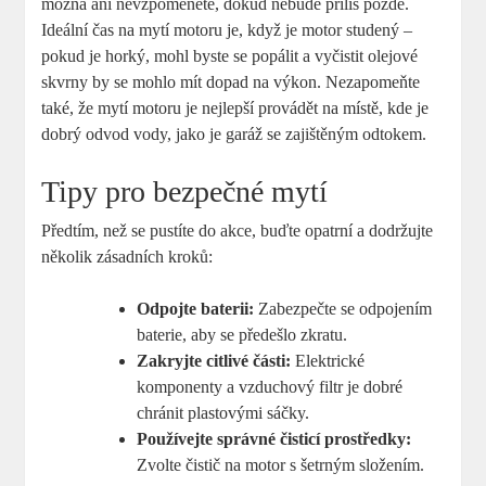
možná ani nevzpomenete, dokud nebude příliš pozdě.
Ideální čas na mytí motoru je, když je motor studený –
pokud je horký, mohl byste se popálit a vyčistit olejové
skvrny by se mohlo mít dopad na výkon. Nezapomeňte
také, že mytí motoru je nejlepší provádět na místě, kde je
dobrý odvod vody, jako je garáž se zajištěným odtokem.
Tipy pro bezpečné mytí
Předtím, než se pustíte do akce, buďte opatrní a dodržujte
několik zásadních kroků:
Odpojte baterii:
Zabezpečte se odpojením
baterie, aby se předešlo zkratu.
Zakryjte citlivé části:
Elektrické
komponenty a vzduchový filtr je dobré
chránit plastovými sáčky.
Používejte správné čisticí prostředky:
Zvolte čistič na motor s šetrným složením.