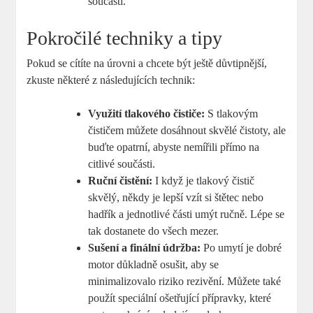
součásti.
Pokročilé techniky a tipy
Pokud se cítíte na úrovni a chcete být ještě důvtipnější,
zkuste některé z následujících technik:
Využití tlakového čističe:
S tlakovým
čističem můžete dosáhnout skvělé čistoty, ale
buďte opatrní, abyste nemířili přímo na
citlivé součásti.
Ruční čistění:
I když je tlakový čistič
skvělý, někdy je lepší vzít si štětec nebo
hadřík a jednotlivé části umýt ručně. Lépe se
tak dostanete do všech mezer.
Sušení a finální údržba:
Po umytí je dobré
motor důkladně osušit, aby se
minimalizovalo riziko rezivění. Můžete také
použít speciální ošetřující přípravky, které