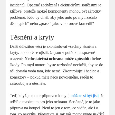
incidentů. Opatrné zacházení s elektrickými součástmi je
klíčové, protože mokré komponenty mohou být zárodky
problémů. Kdo by chtěl, aby jeho auto po mytí začalo
dělat „pich“ nebo „prask“ jako v hororové komedii?
Těsnění a kryty
Další důležitou věcí je zkontrolovat všechny těsnění a
kryty. Je dobré se ujistit, že jsou v pořádku a správně
usazené.
Nedostatečná ochrana může způsobit
citelné
škody. Po mytí motoru byste rozhodně nechtěli, aby se do
něj dostala voda tam, kde nemá. Zkontrolujte i hadice a
konektory – pokud máte něco povoleného, raději to
zašroubujte a utěsněte.
Teď, když je motor připraven k mytí,
můžete si být jisti
, že
uděláte maximum pro jeho ochranu. Seriózně, je to jako
příprava na koupel. Není to jen o tom, co vidíte, ale i o
tom, co nevidíte. Představte si, jak váš motor vyjde jiskřící