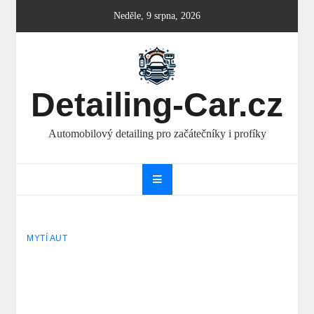
Skip
Neděle, 9 srpna, 2026
to
content
Detailing-Car.cz
Automobilový detailing pro začátečníky i profíky
MYTÍ AUT