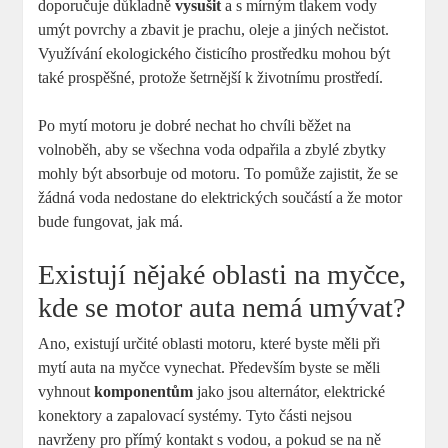
doporučuje důkladně
vysušit
a s mírným tlakem vody
umýt povrchy a zbavit je prachu, oleje a jiných nečistot.
Využívání ekologického čisticího prostředku mohou být
také prospěšné, protože šetrnější k životnímu prostředí.
Po mytí motoru je dobré nechat ho chvíli běžet na
volnoběh, aby se všechna voda odpařila a zbylé zbytky
mohly být absorbuje od motoru. To pomůže zajistit, že se
žádná voda nedostane do elektrických součástí a že motor
bude fungovat, jak má.
Existují nějaké oblasti na myčce,
kde se motor auta nemá umývat?
Ano, existují určité oblasti motoru, které byste měli při
mytí auta na myčce vynechat. Především byste se měli
vyhnout
komponentům
jako jsou alternátor, elektrické
konektory a zapalovací systémy. Tyto části nejsou
navrženy pro přímý kontakt s vodou, a pokud se na ně