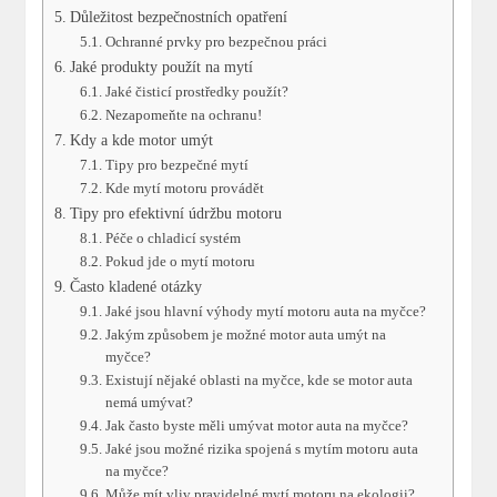
Důležitost bezpečnostních opatření
Ochranné prvky pro bezpečnou práci
Jaké produkty použít na mytí
Jaké čisticí prostředky použít?
Nezapomeňte na ochranu!
Kdy a kde motor umýt
Tipy pro bezpečné mytí
Kde mytí motoru provádět
Tipy pro efektivní údržbu motoru
Péče o chladicí systém
Pokud jde o mytí motoru
Často kladené otázky
Jaké jsou hlavní výhody mytí motoru auta na myčce?
Jakým způsobem je možné motor auta umýt na
myčce?
Existují nějaké oblasti na myčce, kde se motor auta
nemá umývat?
Jak často byste měli umývat motor auta na myčce?
Jaké jsou možné rizika spojená s mytím motoru auta
na myčce?
Může mít vliv pravidelné mytí motoru na ekologii?