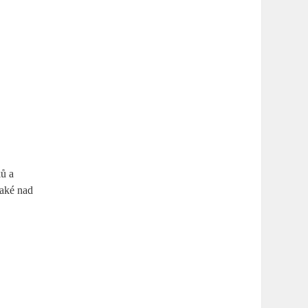
ků a
také nad