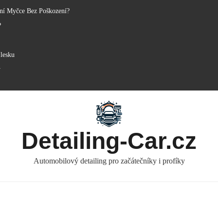
ní Myčce Bez Poškození?
?
lesku
y
Detailing-Car.cz
Automobilový detailing pro začátečníky i profíky