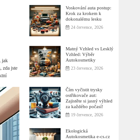
Voskování auta postup:
Krok za krokem k
dokonalému lesku
24 července, 2026
Matný Vzhled vs Lesklý
Vzhled: Výběr
Autokosmetiky
, jak
 zda jste
23 července, 2026
ktní
Čím vyčistit trysky
ostřikovače aut:
Zajistěte si jasný výhled
za každého počasí!
19 července, 2026
Ekologická
Autokosmetika e-cs.cz