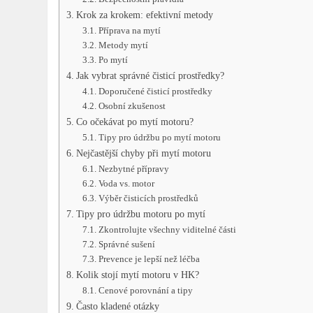
Krok za krokem: efektivní metody
Příprava na mytí
Metody mytí
Po mytí
Jak vybrat správné čisticí prostředky?
Doporučené čisticí prostředky
Osobní zkušenost
Co očekávat po mytí motoru?
Tipy pro údržbu po mytí motoru
Nejčastější chyby při mytí motoru
Nezbytné přípravy
Voda vs. motor
Výběr čisticích prostředků
Tipy pro údržbu motoru po mytí
Zkontrolujte všechny viditelné části
Správné sušení
Prevence je lepší než léčba
Kolik stojí mytí motoru v HK?
Cenové porovnání a tipy
Často kladené otázky