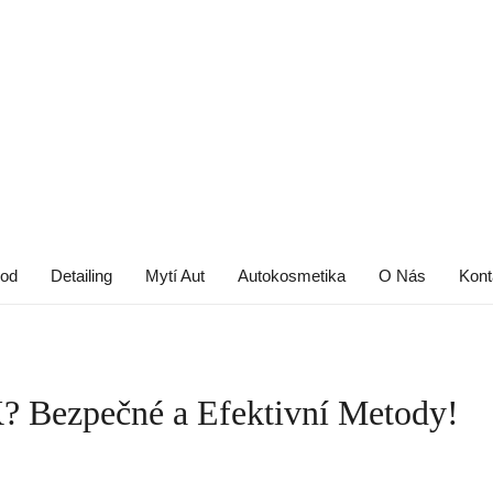
od
Detailing
Mytí Aut
Autokosmetika
O Nás
Kont
 Bezpečné a Efektivní Metody!