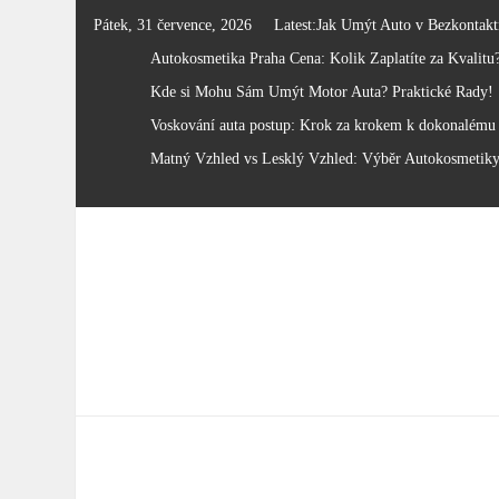
Skip
Pátek, 31 července, 2026
Latest:
Jak Umýt Auto v Bezkontakt
to
Autokosmetika Praha Cena: Kolik Zaplatíte za Kvalitu
content
Kde si Mohu Sám Umýt Motor Auta? Praktické Rady!
Voskování auta postup: Krok za krokem k dokonalému 
Matný Vzhled vs Lesklý Vzhled: Výběr Autokosmetik