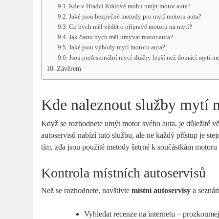
Kde v Hradci Králové mohu umýt motor auta?
Jaké jsou bezpečné metody pro mytí motoru auta?
Co bych měl vědět o přípravě motoru na mytí?
Jak často bych měl umývat motor auta?
Jaké jsou výhody mytí motoru auta?
Jsou profesionální mycí služby lepší než domácí mytí m
Závěrem
Kde naleznout služby mytí 
Když se rozhodnete umýt motor svého auta, je důležité v
autoservisů nabízí tuto službu, ale ne každý přístup je s
tím, zda jsou použité metody šetrné k součástkám motoru 
Kontrola místních autoservisů
Než se rozhodnete, navštivte
místní autoservisy
a seznámt
Vyhledat recenze na internetu – prozkoume