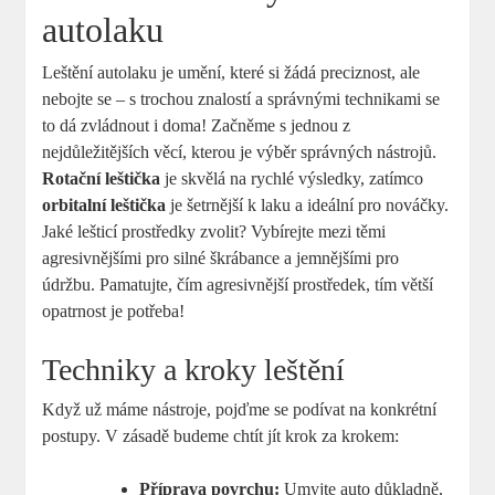
autolaku
Leštění autolaku je umění, které si žádá preciznost, ale
nebojte se – s trochou znalostí a správnými technikami se
to dá zvládnout i doma! Začněme s jednou z
nejdůležitějších věcí, kterou je výběr správných nástrojů.
Rotační leštička
je skvělá na rychlé výsledky, zatímco
orbitalní leštička
je šetrnější k laku a ideální pro nováčky.
Jaké lešticí prostředky zvolit? Vybírejte mezi těmi
agresivnějšími pro silné škrábance a jemnějšími pro
údržbu. Pamatujte, čím agresivnější prostředek, tím větší
opatrnost je potřeba!
Techniky a kroky leštění
Když už máme nástroje, pojďme se podívat na konkrétní
postupy. V zásadě budeme chtít jít krok za krokem:
Příprava povrchu:
Umyjte auto důkladně,