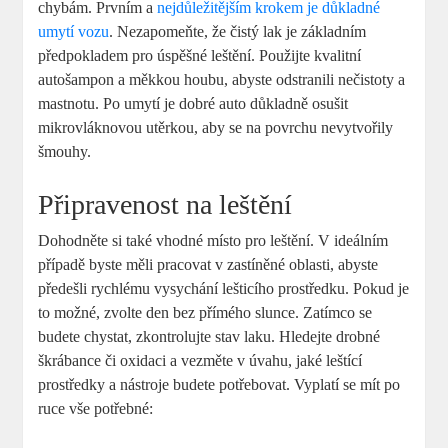
chybám. Prvním a
nejdůležitějším krokem je důkladné
umytí vozu
. Nezapomeňte, že čistý lak je základním
předpokladem pro úspěšné leštění. Použijte kvalitní
autošampon a měkkou houbu, abyste odstranili nečistoty a
mastnotu. Po umytí je dobré auto důkladně osušit
mikrovláknovou utěrkou, aby se na povrchu nevytvořily
šmouhy.
Připravenost na leštění
Dohodněte si také vhodné místo pro leštění. V ideálním
případě byste měli pracovat v zastíněné oblasti, abyste
předešli rychlému vysychání lešticího prostředku. Pokud je
to možné, zvolte den bez přímého slunce. Zatímco se
budete chystat, zkontrolujte stav laku. Hledejte drobné
škrábance či oxidaci a vezměte v úvahu, jaké leštící
prostředky a nástroje budete potřebovat. Vyplatí se mít po
ruce vše potřebné: