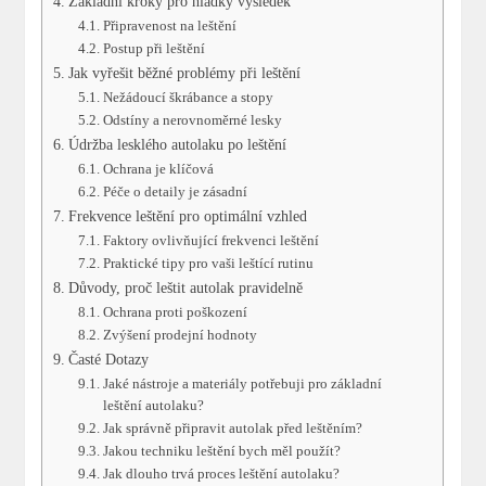
Základní kroky pro hladký výsledek
Připravenost na leštění
Postup při leštění
Jak vyřešit běžné problémy při leštění
Nežádoucí škrábance a stopy
Odstíny a nerovnoměrné lesky
Údržba lesklého autolaku po leštění
Ochrana je klíčová
Péče o detaily je zásadní
Frekvence leštění pro optimální vzhled
Faktory ovlivňující frekvenci leštění
Praktické tipy pro vaši leštící rutinu
Důvody, proč leštit autolak pravidelně
Ochrana proti poškození
Zvýšení prodejní hodnoty
Časté Dotazy
Jaké nástroje a materiály potřebuji pro základní
leštění autolaku?
Jak správně připravit autolak před leštěním?
Jakou techniku leštění bych měl použít?
Jak dlouho trvá proces leštění autolaku?