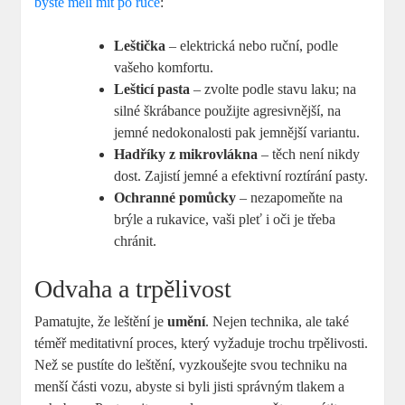
byste měli mít po ruce
:
Leštička
– elektrická nebo ruční, podle
vašeho komfortu.
Lešticí pasta
– zvolte podle stavu laku; na
silné škrábance použijte agresivnější, na
jemné nedokonalosti pak jemnější variantu.
Hadříky z mikrovlákna
– těch není nikdy
dost. Zajistí jemné a efektivní roztírání pasty.
Ochranné pomůcky
– nezapomeňte na
brýle a rukavice, vaši pleť i oči je třeba
chránit.
Odvaha a trpělivost
Pamatujte, že leštění je
umění
. Nejen technika, ale také
téměř meditativní proces, který vyžaduje trochu trpělivosti.
Než se pustíte do leštění, vyzkoušejte svou techniku na
menší části vozu, abyste si byli jisti správným tlakem a