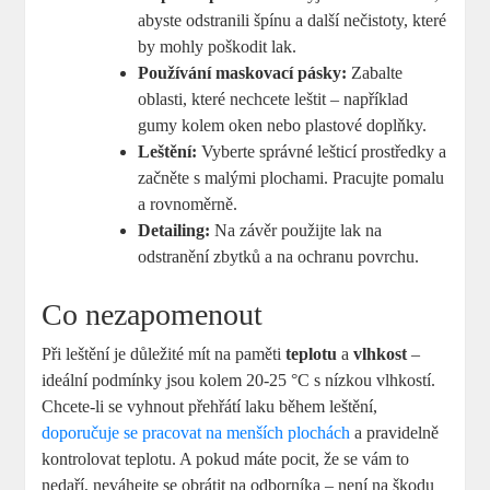
abyste odstranili špínu a další nečistoty, které
by mohly poškodit lak.
Používání maskovací pásky:
Zabalte
oblasti, které nechcete leštit – například
gumy kolem oken nebo plastové doplňky.
Leštění:
Vyberte správné lešticí prostředky a
začněte s malými plochami. Pracujte pomalu
a rovnoměrně.
Detailing:
Na závěr použijte lak na
odstranění zbytků a na ochranu povrchu.
Co nezapomenout
Při leštění je důležité mít na paměti
teplotu
a
vlhkost
–
ideální podmínky jsou kolem 20-25 °C s nízkou vlhkostí.
Chcete-li se vyhnout přehřátí laku během leštění,
doporučuje se pracovat na menších plochách
a pravidelně
kontrolovat teplotu. A pokud máte pocit, že se vám to
nedaří, neváhejte se obrátit na odborníka – není na škodu