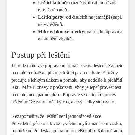
Leštící kotouče:
různé tvrdosti pro různé
typy škrábanců.
Lešticí pasty:
od čistících na jemnější (např.
na vyleštění).
Mikrovláknové utěrky:
na finální úpravu a
odstranění zbytků.
Postup při leštění
Jakmile máte vše připraveno, obraťte se na leštění. Začněte
na malém místě a aplikujte lešticí pastu na kotouč. Vždy
pracujte s lehkým tlakem a pomalu, aby nedošlo k přehřátí
laku. Máte-li obavy z poškození, vždy je lepší provést test
na malé, nenápadné ploše. Připravte se na to, že proces
leštění může zabrat nějaký čas, ale výsledky stojí za to.
Nezapomeňte, že leštění není jednorázová akce.
Pravidelná péče o lak vozu, včetně mytí a nanášení vosku,
pomůže udržet lesk a ochranu po delší dobu. Kdo má auto,