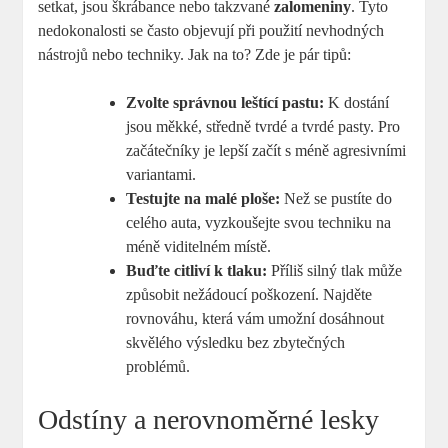
setkat, jsou škrábance nebo takzvané
zalomeniny
. Tyto
nedokonalosti se často objevují při použití nevhodných
nástrojů nebo techniky. Jak na to? Zde je pár tipů:
Zvolte správnou leštící pastu:
K dostání
jsou měkké, středně tvrdé a tvrdé pasty. Pro
začátečníky je lepší začít s méně agresivními
variantami.
Testujte na malé ploše:
Než se pustíte do
celého auta, vyzkoušejte svou techniku na
méně viditelném místě.
Buďte citliví k tlaku:
Příliš silný tlak může
způsobit nežádoucí poškození. Najděte
rovnováhu, která vám umožní dosáhnout
skvělého výsledku bez zbytečných
problémů.
Odstíny a nerovnoměrné lesky