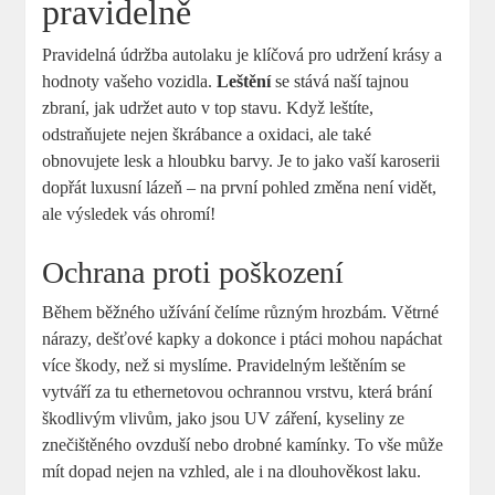
pravidelně
Pravidelná údržba autolaku je klíčová pro udržení krásy a
hodnoty vašeho vozidla.
Leštění
se stává naší tajnou
zbraní, jak udržet auto v top stavu. Když leštíte,
odstraňujete nejen škrábance a oxidaci, ale také
obnovujete lesk a hloubku barvy. Je to jako vaší karoserii
dopřát luxusní lázeň – na první pohled změna není vidět,
ale výsledek vás ohromí!
Ochrana proti poškození
Během běžného užívání čelíme různým hrozbám. Větrné
nárazy, dešťové kapky a dokonce i ptáci mohou napáchat
více škody, než si myslíme. Pravidelným leštěním se
vytváří za tu ethernetovou ochrannou vrstvu, která brání
škodlivým vlivům, jako jsou UV záření, kyseliny ze
znečištěného ovzduší nebo drobné kamínky. To vše může
mít dopad nejen na vzhled, ale i na dlouhověkost laku.