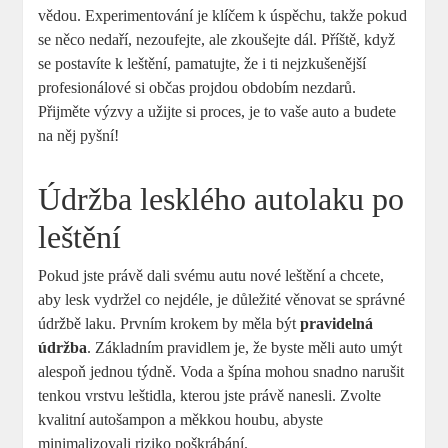
vědou. Experimentování je klíčem k úspěchu, takže pokud
se něco nedaří, nezoufejte, ale zkoušejte dál. Příště, když
se postavíte k leštění, pamatujte, že i ti nejzkušenější
profesionálové si občas projdou obdobím nezdarů.
Přijměte výzvy a užijte si proces, je to vaše auto a budete
na něj pyšní!
Údržba lesklého autolaku po
leštění
Pokud jste právě dali svému autu nové leštění a chcete,
aby lesk vydržel co nejdéle, je důležité věnovat se správné
údržbě laku. Prvním krokem by měla být
pravidelná
údržba
. Základním pravidlem je, že byste měli auto umýt
alespoň jednou týdně. Voda a špína mohou snadno narušit
tenkou vrstvu leštidla, kterou jste právě nanesli. Zvolte
kvalitní autošampon a měkkou houbu, abyste
minimalizovali riziko poškrábání.