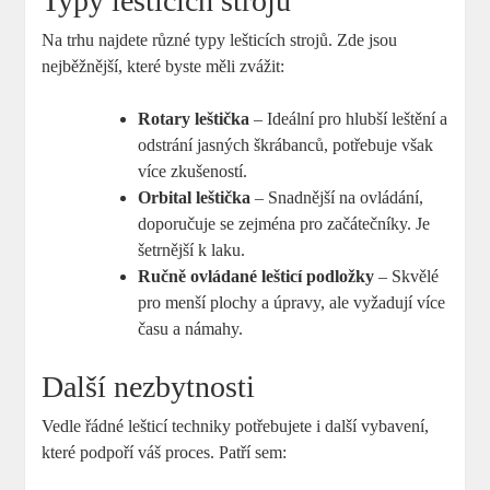
Typy lešticích strojů
Na trhu najdete různé typy lešticích strojů. Zde jsou
nejběžnější, které byste měli zvážit:
Rotary leštička
– Ideální pro hlubší leštění a
odstrání jasných škrábanců, potřebuje však
více zkušeností.
Orbital leštička
– Snadnější na ovládání,
doporučuje se zejména pro začátečníky. Je
šetrnější k laku.
Ručně ovládané lešticí podložky
– Skvělé
pro menší plochy a úpravy, ale vyžadují více
času a námahy.
Další nezbytnosti
Vedle řádné lešticí techniky potřebujete i další vybavení,
které podpoří váš proces. Patří sem: