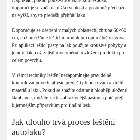
Například, pokud používáte elektrickou leštičku,
doporučuje se začít na nižší rychlosti a postupně přecházet
na vyšší, abyste předešli přehřátí laku.
Doporučuje se ošetření v malých oblastech, zhruba 60×60
cm, což umožňuje lešticím produktům optimálně reagovat.
Při aplikaci leštící pasty na lak použijte krouživé pohyby a
jemný tlak, což zajistí rovnoměrné rozložení produktu po
celém povrchu.
V rámci techniky leštění nezapomínejte pravidelně
kontrolovat povrch, abyste předešli přepracování a ztrátě
materiálu laku. Pokud se snažíte odstranit hlouběji uložené
škrábance, můžete začít s abrazivnější pastou a poté přejít
k jemnějším přípravkům pro finální lesk.
Jak dlouho trvá proces leštění
autolaku?