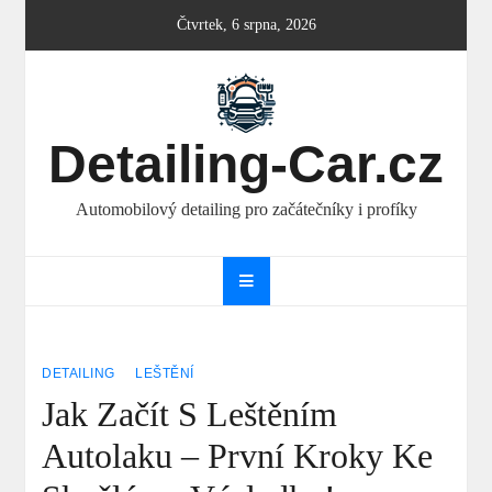
Skip
Čtvrtek, 6 srpna, 2026
to
content
Detailing-Car.cz
Automobilový detailing pro začátečníky i profíky
DETAILING
LEŠTĚNÍ
Jak Začít S Leštěním
Autolaku – První Kroky Ke