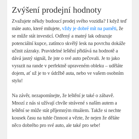
Zvýšení prodejní hodnoty
Zvažujete někdy budoucí prodej svého vozidla? I když teď
máte auto, které milujete,
vždy je dobré mít na paměti
, že
se může stát investicí. Odřený a matný lak odrazuje
potenciální kupce, zatímco skvělý lesk na povrchu dokáže
učinit zázraky. Pravidelné leštění přidává na hodnotě a
dává jasný signál, že jste o své auto pečovali. Je to jako
vyrazit na rande v perfektně upraveném obleku – uděláte
dojem, ať už je to v údržbě auta, nebo ve vašem osobním
stylu!
Na závěr, nezapomínejte, že leštění je také o zábavě.
Mnozí z nás si užívají chvíle strávené s naším autem a
leštění se může stát příjemným rituálem. Takže si nechte
kousek času na tuhle činnost a vězte, že nejen že děláte
něco dobrého pro své auto, ale také pro sebe!