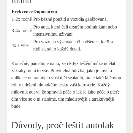
rutinu
Frekvence
Doporučení
1-2x ročně
Pro běžné použití a vozidla garážovaná.
Pro auta, která čelí drsným podmínkám nebo
3-4x ročně
intenzivnímu užívání.
Pro vozy na výstavách či nadšence, kteří se
4x a více
rádi starají o každý detail.
Konečně, pamatujte na to, že i když leštění může udělat
zázraky, není to vše. Pravidelná údržba, jako je mytí a
aplikace ochranných vosků či sealantů, hraje také klíčovou
roli v udržení hlubokého lesku vaší karoserie. Každý
milovník aut ví, že správná péče o lak je jako péče o pleť;
čím více se o ni staráme, tím mladistvější a atraktivnější
bude.
Důvody, proč leštit autolak