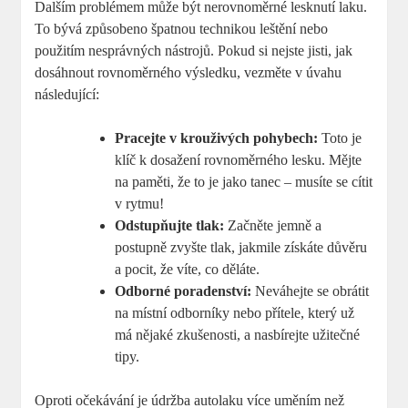
Dalším problémem může být nerovnoměrné lesknutí laku.
To bývá způsobeno špatnou technikou leštění nebo
použitím nesprávných nástrojů. Pokud si nejste jisti, jak
dosáhnout rovnoměrného výsledku, vezměte v úvahu
následující:
Pracejte v krouživých pohybech:
Toto je
klíč k dosažení rovnoměrného lesku. Mějte
na paměti, že to je jako tanec – musíte se cítit
v rytmu!
Odstupňujte tlak:
Začněte jemně a
postupně zvyšte tlak, jakmile získáte důvěru
a pocit, že víte, co děláte.
Odborné poradenství:
Neváhejte se obrátit
na místní odborníky nebo přítele, který už
má nějaké zkušenosti, a nasbírejte užitečné
tipy.
Oproti očekávání je údržba autolaku více uměním než