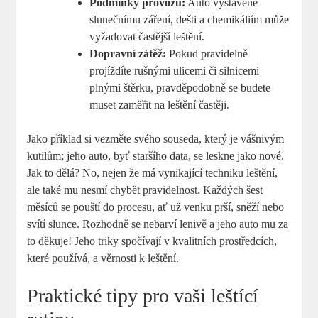
Podmínky provozu:
Auto vystavené
slunečnímu záření, dešti a chemikáliím může
vyžadovat častější leštění.
Dopravní zátěž:
Pokud pravidelně
projíždíte rušnými ulicemi či silnicemi
plnými štěrku, pravděpodobně se budete
muset zaměřit na leštění častěji.
Jako příklad si vezměte svého souseda, který je vášnivým
kutilům; jeho auto, byť staršího data, se leskne jako nové.
Jak to dělá? No, nejen že má vynikající techniku leštění,
ale také mu nesmí chybět pravidelnost. Každých šest
měsíců se pouští do procesu, ať už venku prší, sněží nebo
svítí slunce. Rozhodně se nebarví lenivě a jeho auto mu za
to děkuje! Jeho triky spočívají v kvalitních prostředcích,
které používá, a věrnosti k leštění.
Praktické tipy pro vaši leštící