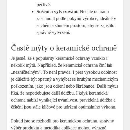
pečlivě.
Sušení a vytvrzování:
Nechte ochranu
zaschnout podle pokynů výrobce, ideálně v
suchém a stinném prostoru, aby se zajistilo
správné vytvrzení.
Časté mýty o keramické ochraně
Je jasné, že s popularity keramické ochrany vzniklo i
několik mýtů. Například, že keramická ochrana činí lak
„nezničitelným“. To není pravda. I přes vysokou odolnost
je důležité být opatrný a vyhýbat se hrubým mechanickým
poškozením, jako jsou odření nebo škrábance. Další mýtus
říká, že nepotřebujete další údržbu. I když keramická
ochrana nabízí vynikající trvanlivost, pravidelná údržba a
čištění jsou stále klíčové pro udržení optimálního výkonu.
Pokud jste se rozhodli pro keramickou ochranu, správný
výběr produktu a metodika aplikace mohou výrazně