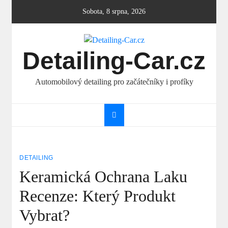
Skip
Sobota, 8 srpna, 2026
to
content
Detailing-Car.cz
Automobilový detailing pro začátečníky i profíky
DETAILING
Keramická Ochrana Laku
Recenze: Který Produkt
Vybrat?