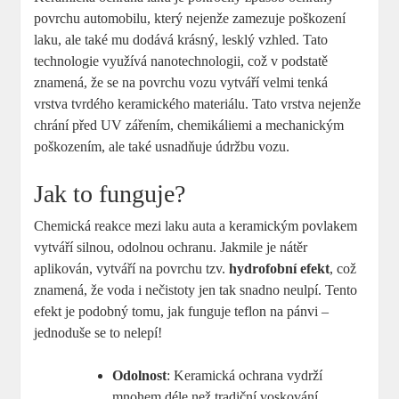
povrchu automobilu, který nejenže zamezuje poškození
laku, ale také mu dodává krásný, lesklý vzhled. Tato
technologie využívá nanotechnologii, což v podstatě
znamená, že se na povrchu vozu vytváří velmi tenká
vrstva tvrdého keramického materiálu. Tato vrstva nejenže
chrání před UV zářením, chemikáliemi a mechanickým
poškozením, ale také usnadňuje údržbu vozu.
Jak to funguje?
Chemická reakce mezi laku auta a keramickým povlakem
vytváří silnou, odolnou ochranu. Jakmile je nátěr
aplikován, vytváří na povrchu tzv.
hydrofobní efekt
, což
znamená, že voda i nečistoty jen tak snadno neulpí. Tento
efekt je podobný tomu, jak funguje teflon na pánvi –
jednoduše se to nelepí!
Odolnost
: Keramická ochrana vydrží
mnohem déle než tradiční voskování.