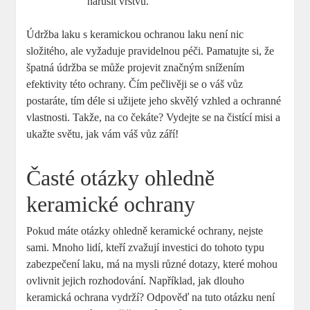
narušit vrstvu.
Údržba laku s keramickou ochranou laku není nic
složitého, ale vyžaduje pravidelnou péči. Pamatujte si, že
špatná údržba se může projevit značným snížením
efektivity této ochrany. Čím pečlivěji se o váš vůz
postaráte, tím déle si užijete jeho skvělý vzhled a ochranné
vlastnosti. Takže, na co čekáte? Vydejte se na čistící misi a
ukažte světu, jak vám váš vůz září!
Časté otázky ohledně
keramické ochrany
Pokud máte otázky ohledně keramické ochrany, nejste
sami. Mnoho lidí, kteří zvažují investici do tohoto typu
zabezpečení laku, má na mysli různé dotazy, které mohou
ovlivnit jejich rozhodování. Například, jak dlouho
keramická ochrana vydrží? Odpověď na tuto otázku není