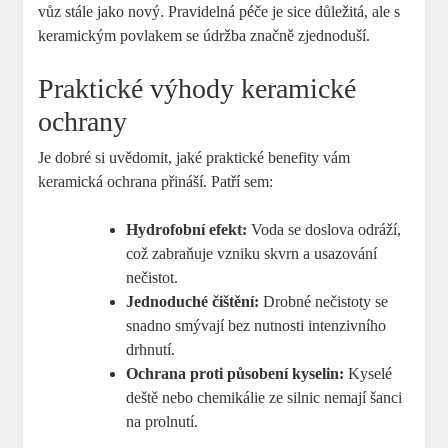
vůz stále jako nový. Pravidelná péče je sice důležitá, ale s
keramickým povlakem se údržba značně zjednoduší.
Praktické výhody keramické
ochrany
Je dobré si uvědomit, jaké praktické benefity vám
keramická ochrana přináší. Patří sem:
Hydrofobní efekt:
Voda se doslova odráží,
což zabraňuje vzniku skvrn a usazování
nečistot.
Jednoduché čištění:
Drobné nečistoty se
snadno smývají bez nutnosti intenzivního
drhnutí.
Ochrana proti působení kyselin:
Kyselé
deště nebo chemikálie ze silnic nemají šanci
na prolnutí.