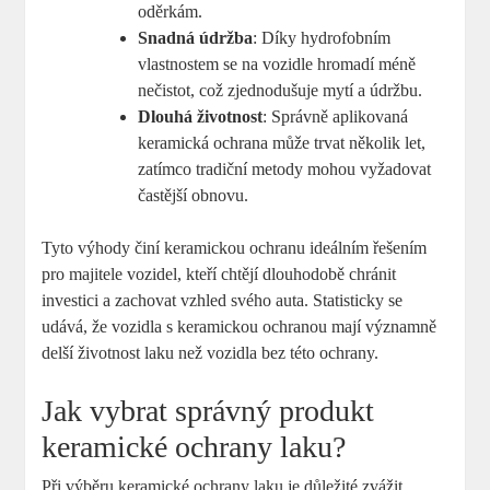
oděrkám.
Snadná údržba
: Díky hydrofobním
vlastnostem se na vozidle hromadí méně
nečistot, což zjednodušuje mytí a údržbu.
Dlouhá životnost
: Správně aplikovaná
keramická ochrana může trvat několik let,
zatímco tradiční metody mohou vyžadovat
častější obnovu.
Tyto výhody činí keramickou ochranu ideálním řešením
pro majitele vozidel, kteří chtějí dlouhodobě chránit
investici a zachovat vzhled svého auta. Statisticky se
udává, že vozidla s keramickou ochranou mají významně
delší životnost laku než vozidla bez této ochrany.
Jak vybrat správný produkt
keramické ochrany laku?
Při výběru keramické ochrany laku je důležité zvážit