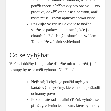
že ochranné vlastnosti slábnou, nebojte se
použít speciální přípravky pro obnovu. Tyto
produkty dokáží vrátit lesk a ochranu, aniž
byste museli znovu aplikovat celou vrstvu.
Parkujte ve stínu:
Pokud je to možné,
snažte se parkovat na místech, kde jsou
chráněné před přímým slunečním světlem.
To pomůže zabránit vyblednutí.
Co se vyhýbat
V rámci údržby laku je také důležité mít na paměti, jaké
postupy byste se měli vyhnout. Například:
Nejčastější chyba je použití myčky s
kartáčovými systémy, které mohou poškodit
ochranný povrch.
Pokud máte rádi detailní čištění, vyhněte se
příliš agresivním technikám, které by mohly