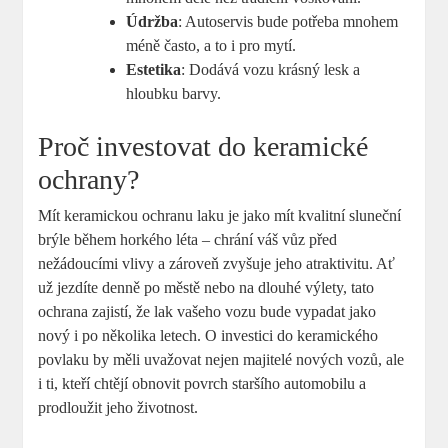
Údržba
: Autoservis bude potřeba mnohem
méně často, a to i pro mytí.
Estetika
: Dodává vozu krásný lesk a
hloubku barvy.
Proč investovat do keramické
ochrany?
Mít keramickou ochranu laku je jako mít kvalitní sluneční
brýle během horkého léta – chrání váš vůz před
nežádoucími vlivy a zároveň zvyšuje jeho atraktivitu. Ať
už jezdíte denně po městě nebo na dlouhé výlety, tato
ochrana zajistí, že lak vašeho vozu bude vypadat jako
nový i po několika letech. O investici do keramického
povlaku by měli uvažovat nejen majitelé nových vozů, ale
i ti, kteří chtějí obnovit povrch staršího automobilu a
prodloužit jeho životnost.