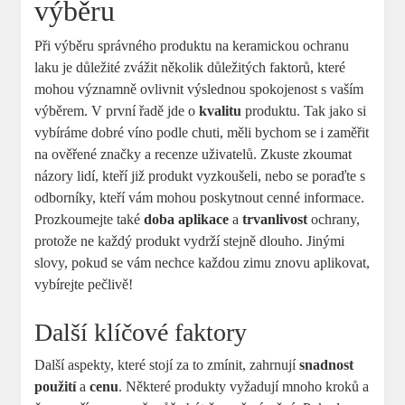
výběru
Při výběru správného produktu na keramickou ochranu
laku je důležité zvážit několik důležitých faktorů, které
mohou významně ovlivnit výslednou spokojenost s vaším
výběrem. V první řadě jde o
kvalitu
produktu. Tak jako si
vybíráme dobré víno podle chuti, měli bychom se i zaměřit
na ověřené značky a recenze uživatelů. Zkuste zkoumat
názory lidí, kteří již produkt vyzkoušeli, nebo se poraďte s
odborníky, kteří vám mohou poskytnout cenné informace.
Prozkoumejte také
doba aplikace
a
trvanlivost
ochrany,
protože ne každý produkt vydrží stejně dlouho. Jinými
slovy, pokud se vám nechce každou zimu znovu aplikovat,
vybírejte pečlivě!
Další klíčové faktory
Další aspekty, které stojí za to zmínit, zahrnují
snadnost
použití
a
cenu
. Některé produkty vyžadují mnoho kroků a