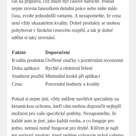
čas na přípravu, což může být časově náročné. Pokud
nejste zrovna fanouškem detailní práce nebo máte málo
času, zvolte jednodušší variantu. A nezapomeňte, že cena
není vždy ukazatelem kvality. Dobré produkty se mohou
pohybovat v širokém cenovém rozpětí, a tak je dobré
udělat si taky srovnání.
Faktor
Doporučení
Kvalita produktu
Ověřené značky s pozitivními recenzemi
Doba aplikace
Rychlé a efektivní řešení
Snadnost použití
Minimální kroků při aplikaci
Cena
Porovnání hodnoty a kvality
Pokud si nejste jisti, vždy můžete navštívit specialisty na
keramickou ochranu, kteří vám mohou doporučit nejlepší
možnost pro vaše specifické potřeby. Nezapomeňte, že
každé auto je jiné, jako každá osoba, a co funguje pro
jedno, nemusí nutně fungovat pro druhé. Klíčem je najít
ten správný produkt, který nejlépe vyhovuje právě vašemu