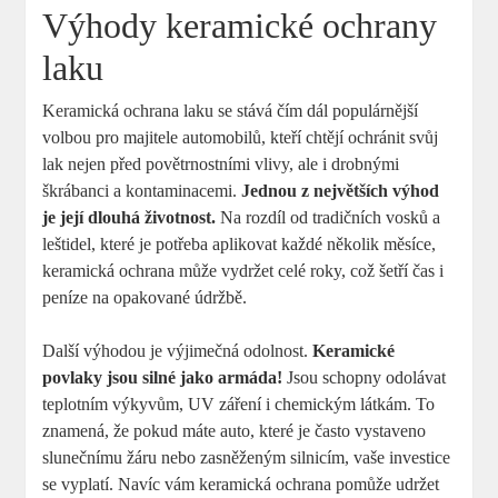
Výhody keramické ochrany
laku
Keramická ochrana laku se stává čím dál populárnější
volbou pro majitele automobilů, kteří chtějí ochránit svůj
lak nejen před povětrnostními vlivy, ale i drobnými
škrábanci a kontaminacemi.
Jednou z největších výhod
je její dlouhá životnost.
Na rozdíl od tradičních vosků a
leštidel, které je potřeba aplikovat každé několik měsíce,
keramická ochrana může vydržet celé roky, což šetří čas i
peníze na opakované údržbě.
Další výhodou je výjimečná odolnost.
Keramické
povlaky jsou silné jako armáda!
Jsou schopny odolávat
teplotním výkyvům, UV záření i chemickým látkám. To
znamená, že pokud máte auto, které je často vystaveno
slunečnímu žáru nebo zasněženým silnicím, vaše investice
se vyplatí. Navíc vám keramická ochrana pomůže udržet