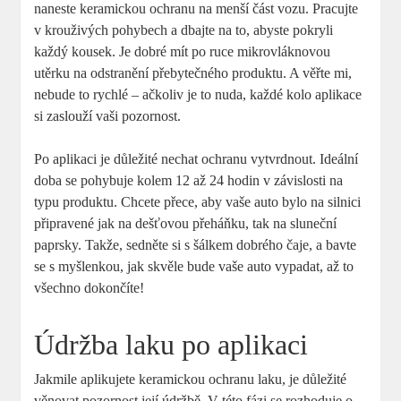
naneste keramickou ochranu na menší část vozu. Pracujte
v krouživých pohybech a dbajte na to, abyste pokryli
každý kousek. Je dobré mít po ruce mikrovláknovou
utěrku na odstranění přebytečného produktu. A věřte mi,
nebude to rychlé – ačkoliv je to nuda, každé kolo aplikace
si zaslouží vaši pozornost.
Po aplikaci je důležité nechat ochranu vytvrdnout. Ideální
doba se pohybuje kolem 12 až 24 hodin v závislosti na
typu produktu. Chcete přece, aby vaše auto bylo na silnici
připravené jak na dešťovou přeháňku, tak na sluneční
paprsky. Takže, sedněte si s šálkem dobrého čaje, a bavte
se s myšlenkou, jak skvěle bude vaše auto vypadat, až to
všechno dokončíte!
Údržba laku po aplikaci
Jakmile aplikujete keramickou ochranu laku, je důležité
věnovat pozornost její údržbě. V této fázi se rozhoduje o