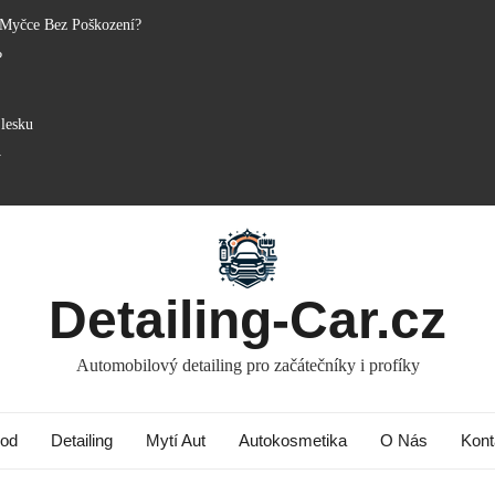
 Myčce Bez Poškození?
?
lesku
y
Detailing-Car.cz
Automobilový detailing pro začátečníky i profíky
od
Detailing
Mytí Aut
Autokosmetika
O Nás
Kont