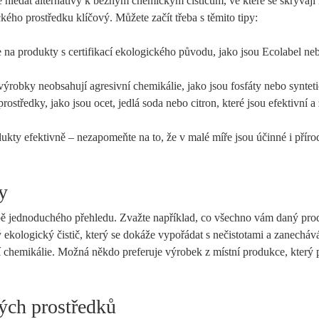
té hledat alternativy k běžným chemickým čističům, ve které se skrývají 
kého prostředku klíčový. Můžete začít třeba s těmito tipy:
 na produkty s certifikací ekologického původu, jako jsou Ecolabel n
a výrobky neobsahují agresivní chemikálie, jako jsou fosfáty nebo syntet
ostředky, jako jsou ocet, jedlá soda nebo citron, které jsou efektivní a
dukty efektivně – nezapomeňte na to, že v malé míře jsou účinné i příro
y
ě jednoduchého přehledu. Zvažte například, co všechno vám daný pro
 ekologický čistič, který se dokáže vypořádat s nečistotami a zanecháv
í chemikálie. Možná někdo preferuje výrobek z místní produkce, který
ých prostředků