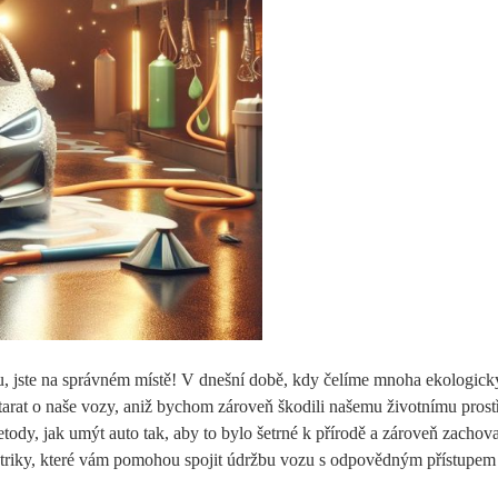
odu, jste na správném místě! V dnešní době, kdy čelíme mnoha ekologic
 starat o naše vozy, aniž bychom zároveň škodili našemu životnímu prost
tody, jak umýt auto tak, aby to bylo šetrné k přírodě a zároveň zachov
a triky, které vám pomohou spojit údržbu vozu s odpovědným přístupem