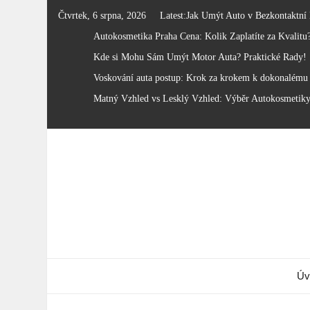
Skip
Čtvrtek, 6 srpna, 2026
Latest:
Jak Umýt Auto v Bezkontaktní
to
Autokosmetika Praha Cena: Kolik Zaplatíte za Kvalitu
content
Kde si Mohu Sám Umýt Motor Auta? Praktické Rady!
Voskování auta postup: Krok za krokem k dokonalému 
Matný Vzhled vs Lesklý Vzhled: Výběr Autokosmetik
Úv