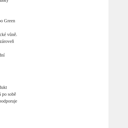
látky
ebo Green
ické vůně.
 zároveň
dní
dukt
á po sobě
 podporuje