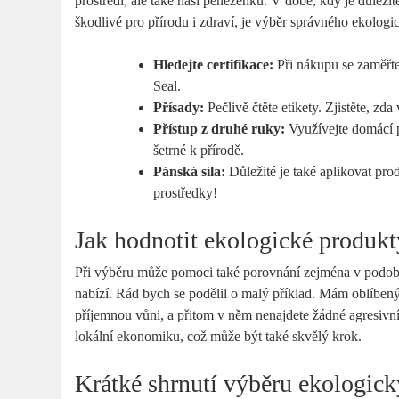
prostředí, ale také naši peněženku. V době, kdy je důleži
škodlivé pro přírodu i zdraví, je výběr správného ekologic
Hledejte certifikace:
Při nákupu se zaměřte
Seal.
Přísady:
Pečlivě čtěte etikety. Zjistěte, zd
Přístup z druhé ruky:
Využívejte domácí pr
šetrné k přírodě.
Pánská síla:
Důležité je také aplikovat pro
prostředky!
Jak hodnotit ekologické produkt
Při výběru může pomoci také porovnání zejména v podob
nabízí. Rád bych se podělil o malý příklad. Mám oblíbený
příjemnou vůni, a přitom v něm nenajdete žádné agresivn
lokální ekonomiku, což může být také skvělý krok.
Krátké shrnutí výběru ekologick