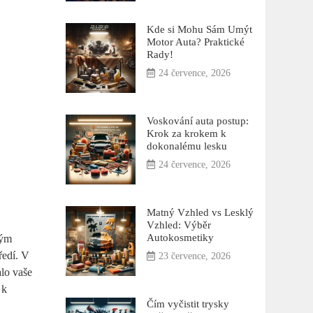
Kde si Mohu Sám Umýt
Motor Auta? Praktické
Rady!
24 července, 2026
Voskování auta postup:
Krok za krokem k
dokonalému lesku
24 července, 2026
Matný Vzhled vs Lesklý
Vzhled: Výběr
Autokosmetiky
kým
ředí. V
23 července, 2026
alo vaše
 k
Čím vyčistit trysky