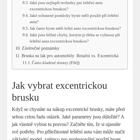
Jaké jsou nejlepší techniky pro leštění auta
excentrickou bruskou?
Jaké ochranné pomůcky byste měli použít při leštění
auta?
Jak často byste měli leštit auto excentrickou bruskou?
Jaké jsou běžné chyby, kterým je třeba se vyhnout při
leštění auta excentrickou bruskou?
Závěrečné poznámky
Bruska na lak pro automobily: Rotační vs. Excentrická
Často kladené dotazy (FAQ)
Jak vybrat excentrickou
brusku
Když se chystáte na nákup excentrické brusky, máte před
sebou celou řadu otázek. Jaké parametry jsou důležité? A
jak vlastně vybrat tu pravou? Začněte tím, že si ujasníte
své potřeby. Pro příležitostné leštění auta vám může stačit
základní model, zatímco pro profesionální použití byste