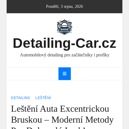
Skip
Pondělí, 3 srpna, 2026
to
content
Detailing-Car.cz
Automobilový detailing pro začátečníky i profíky
DETAILING
LEŠTĚNÍ
Leštění Auta Excentrickou
Bruskou – Moderní Metody