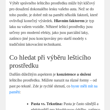
Výběr správného lešticího prostředku může být klíčový
pro dosažení dokonalého lesku vašeho auta. Než se do
toho pustíte, je dobré mít na paměti několik faktorů, které
ovlivňují konečný výsledek.
Hlavním faktorem
je typ
laku na vašem vozidle. Některé lešticí prostředky jsou
určeny pro moderní efekty, jako jsou parciální laky,
zatímco jiné jsou koncipovány pro starší modely s
tradičními lakovacími technikami.
Co hledat při výběru lešticího
prostředku
Dalším důležitým aspektem je
konzistence a složení
lešticího prostředku. Můžete narazit na různé formy – od
past po tekuté. Zde je rychlé shrnutí, co
byste měli mít na
paměti
:
Pasta vs. Tekutina:
Pasta je často silnější a
efektivnější pro hloubkovou údržbu, zatímco