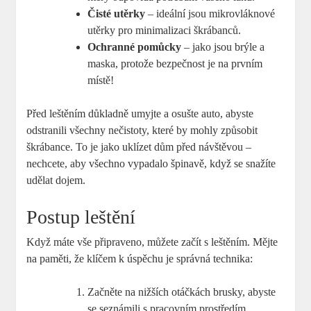
Čisté utěrky
– ideální jsou mikrovláknové
utěrky pro minimalizaci škrábanců.
Ochranné pomůcky
– jako jsou brýle a
maska, protože bezpečnost je na prvním
místě!
Před leštěním důkladně umyjte a osušte auto, abyste
odstranili všechny nečistoty, které by mohly způsobit
škrábance. To je jako uklízet dům před návštěvou –
nechcete, aby všechno vypadalo špinavě, když se snažíte
udělat dojem.
Postup leštění
Když máte vše připraveno, můžete začít s leštěním. Mějte
na paměti, že klíčem k úspěchu je správná technika:
Začněte na nižších otáčkách brusky, abyste
se seznámili s pracovním prostředím.