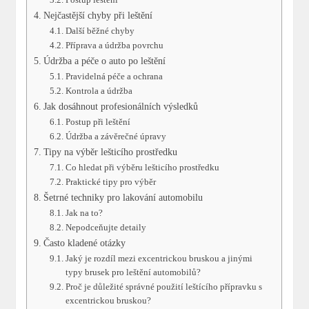
Nejčastější chyby při leštění
Další běžné chyby
Příprava a údržba povrchu
Údržba a péče o auto po leštění
Pravidelná péče a ochrana
Kontrola a údržba
Jak dosáhnout profesionálních výsledků
Postup při leštění
Údržba a závěrečné úpravy
Tipy na výběr lešticího prostředku
Co hledat při výběru lešticího prostředku
Praktické tipy pro výběr
Šetrné techniky pro lakování automobilu
Jak na to?
Nepodceňujte detaily
Často kladené otázky
Jaký je rozdíl mezi excentrickou bruskou a jinými
typy brusek pro leštění automobilů?
Proč je důležité správné použití leštícího přípravku s
excentrickou bruskou?