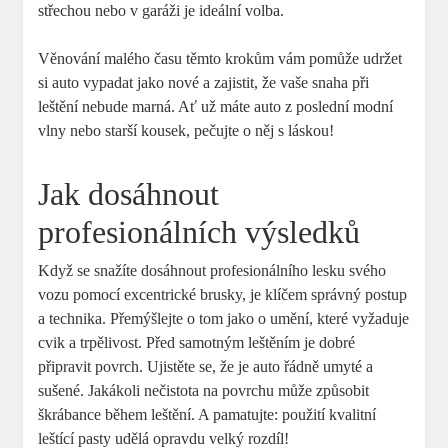
střechou nebo v garáži je ideální volba.
Věnování malého času těmto krokům vám pomůže udržet
si auto vypadat jako nové a zajistit, že vaše snaha při
leštění nebude marná. Ať už máte auto z poslední modní
vlny nebo starší kousek, pečujte o něj s láskou!
Jak dosáhnout
profesionálních výsledků
Když se snažíte dosáhnout profesionálního lesku svého
vozu pomocí excentrické brusky, je klíčem správný postup
a technika. Přemýšlejte o tom jako o umění, které vyžaduje
cvik a trpělivost. Před samotným leštěním je dobré
připravit povrch. Ujistěte se, že je auto řádně umyté a
sušené. Jakákoli nečistota na povrchu může způsobit
škrábance během leštění. A pamatujte: použití kvalitní
leštící pasty udělá opravdu velký rozdíl!