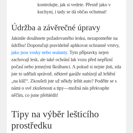
kontrolujte, jak si vedete. Přesně jako v
kuchyni, i tady se dá občas ochutnat!
Údržba a závěrečné úpravy
Jakmile dosáhnete požadovaného lesku, nezapomeňte na
údržbu! Doporučuji pravidelně aplikovat ochranné vrstvy,
jako jsou vosky nebo sealanty
. Tyto přípravky nejen
zachovají lesk, ale také ochrání lak vozu před nepřízní
počasí nebo jemnými škrábanci. A pokud si nejste jisti, zda
jste to udělali správně, některé garáže nabízejí až leštění
„na klíč“. Zkoušeli jste už někdy leštit auto? Podělte se s
námi o své zkušenosti a tipy—možná nás překvapíte
něčím, co jsme přehlédli!
Tipy na výběr lešticího
prostředku