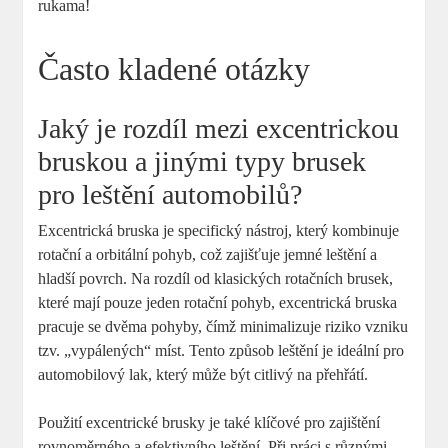
rukama!
Často kladené otázky
Jaký je rozdíl mezi excentrickou
bruskou a jinými typy brusek
pro leštění automobilů?
Excentrická bruska je specifický nástroj, který kombinuje
rotační a orbitální pohyb, což zajišťuje jemné leštění a
hladší povrch. Na rozdíl od klasických rotačních brusek,
které mají pouze jeden rotační pohyb, excentrická bruska
pracuje se dvěma pohyby, čímž minimalizuje riziko vzniku
tzv. „vypálených“ míst. Tento způsob leštění je ideální pro
automobilový lak, který může být citlivý na přehřátí.
Použití excentrické brusky je také klíčové pro zajištění
rovnoměrného a efektivního leštění. Při práci s různými