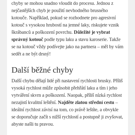
chyby se mohou snadno vloudit do procesu. Jednou z
nejčastějších chyb je použití nevhodného brusného
kotouče. Například, pokud se rozhodnete pro agresivní
kotouč s vysokou hrubostí na jemné laky, riskujete vznik
škrábanců a poškození povrchu.
Důležité je vybrat
správný kotouč
podle typu laku a stavu karoserie. Takže
se na kotouč vždy podívejte jako na partnera – měl by vám
sedět a ne být drsný!
Další běžné chyby
Další chybu dělají lidé při nastavení rychlosti brusky. Příliš
vysoká rychlost může způsobit přehřátí laku a tím i jeho
vytváření skvrn a poškození. Naopak, příliš nízká rychlost
nezajistí kvalitní leštění.
Najděte zlatou střední cestu
–
ideální rychlost závisí na tom, co právě leštíte, a obvykle
se doporučuje začít s nižší rychlostí a postupně ji zvyšovat,
abyste našli tu pravou.