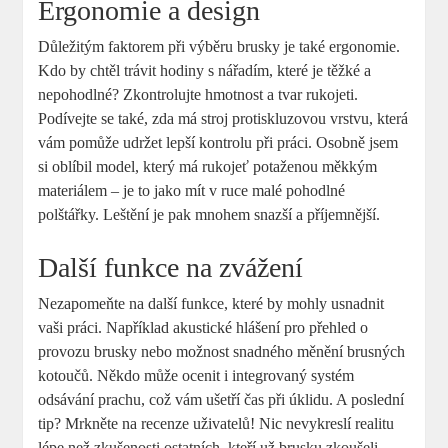
Ergonomie a design
Důležitým faktorem při výběru brusky je také ergonomie.
Kdo by chtěl trávit hodiny s nářadím, které je těžké a
nepohodlné? Zkontrolujte hmotnost a tvar rukojeti.
Podívejte se také, zda má stroj protiskluzovou vrstvu, která
vám pomůže udržet lepší kontrolu při práci. Osobně jsem
si oblíbil model, který má rukojeť potaženou měkkým
materiálem – je to jako mít v ruce malé pohodlné
polštářky. Leštění je pak mnohem snazší a příjemnější.
Další funkce na zvážení
Nezapomeňte na další funkce, které by mohly usnadnit
vaši práci. Například akustické hlášení pro přehled o
provozu brusky nebo možnost snadného měnění brusných
kotoučů. Někdo může ocenit i integrovaný systém
odsávání prachu, což vám ušetří čas při úklidu. A poslední
tip? Mrkněte na recenze uživatelů! Nic nevykreslí realitu
lépe než zkušenosti ostatních, kteří už brusku zkoušeli.