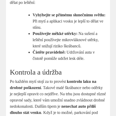
dělat po leštění:
Vyhýbejte se přímému slunečnímu světlu:
Při mytí a aplikaci vosku je lepší to dělat ve
stínu.
Používejte měkké utěrky:
Na sušení a
leštění používejte mikrovláknové utěrky,
které snižují riziko škrábanců.
Čistěte pravidelně:
Udržování auta v
čistotě pomůže udržet lesk déle.
Kontrola a údržba
Po každém mytí stojí za to provést
kontrolu laku na
drobné poškození
. Takové malé škrábance nebo oděrky
je nejlepší opravit co nejdříve. Na trhu jsou dostupné různé
opravné sady, které vám umožní snadno zvládnout drobné
nedokonalosti. Dalším tipem je
nenechat auto příliš
dlouho stát venku
. Když je to možné, parkování pod