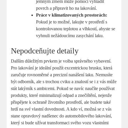
jemným zrnem může pomoci vyhladit
povrch a připravit ho na lakování.
Práce v klimatizovaných prostorách:
Pokud je to možné, lakujte v prostředí s
kontrolovanou teplotou a vlhkostí, abyste se
vyhnuli nežádoucímu zasychání laku.
Nepodceňujte detaily
Dalším důležitým prvkem je volba správného vybavení.
Pro lakování je ideální použít excentrickou brusku, která
zaručuje rovnoměrné a precizní nanášení laku. Nemusíte
být odborník, ale s trochou cviku a znalostí se i z vás může
stát lakýrník s ambicemi. Pokud se navíc naučíte používat
produkty, které minimalizují odpad a znečištění, nejenže
přispějete k ochraně životního prostředí, ale budete také
hrdí na své vlastní dovednosti. A kdo ví, možná se z vás
stane opravdový nadšenec do automobilového lakování,
který si bude užívat transformaci svého vozu vlastními