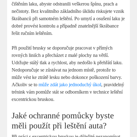
čištěním laku, abyste odstranili veškerou špínu, prach a
nečistoty. Bez kvalitního základního úklidu riskujete vznik
škrábanců při samotném leštění. Po umytí a osušení laku je
dobré provést kontrolu a případně znatelnější škrábance
řešit ručním leštěním.
Při použití brusky se doporučuje pracovat v přímých
rovných liniích a přecházet z malé plochy na větší.
Udržujte stálý tlak a rychlost, aby nedošlo k přehřátí laku.
Nedoporučuje se zůstávat na jednom místě, protože to
může vést ke ztrátě lesku nebo dokonce poškození barvy.
Ačkoliv se to
může zdát jako jednoduchý úkol
, pravidelný
trénink vám pomůže stát se odborníkem v technice leštění
excentrickou bruskou.
Jaké ochranné pomůcky byste
měli použít při leštění auta?
Při práci s excentrickou bruskou je důležité nezapomínat