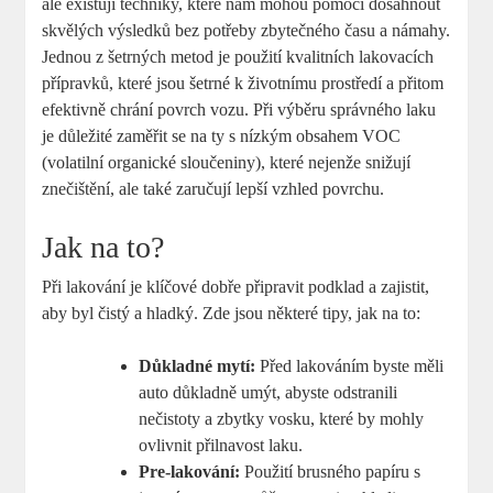
ale existují techniky, které nám mohou pomoci dosáhnout
skvělých výsledků bez potřeby zbytečného času a námahy.
Jednou z šetrných metod je použití kvalitních lakovacích
přípravků, které jsou šetrné k životnímu prostředí a přitom
efektivně chrání povrch vozu. Při výběru správného laku
je důležité zaměřit se na ty s nízkým obsahem VOC
(volatilní organické sloučeniny), které nejenže snižují
znečištění, ale také zaručují lepší vzhled povrchu.
Jak na to?
Při lakování je klíčové dobře připravit podklad a zajistit,
aby byl čistý a hladký. Zde jsou některé tipy, jak na to:
Důkladné mytí:
Před lakováním byste měli
auto důkladně umýt, abyste odstranili
nečistoty a zbytky vosku, které by mohly
ovlivnit přilnavost laku.
Pre-lakování:
Použití brusného papíru s