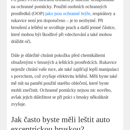
na ochranné pomůcky. Použití osobních ochranných
prostředků (OOP)
jako jsou ochranné brýle
, respirátory a
rukavice není jen doporučeno – je to nezbytné. Při
broušení a leštění se uvolňuje prach a další jemné částice,
které mohou být škodlivé při vdechování a také mohou
dráždit oči.
Dále je důležité chránit pokožku před chemikáliemi
obsaženými v brusných a leštících prostředcích. Rukavice
nejenže chrání vaše ruce, ale také zajišťují lepší manipulaci
s povrchem, což zvyšuje efektivitu leštění. Měli byste také
mě mít na paměti použití starého oblečení, které byste
mohli znečistit. Ochranné pomůcky nejsou nic nového,
avšak jejich důležitost se při práci s brusky několikrát
zvyšuje.
Jak často byste měli leštit auto
excentrickou bruskou?