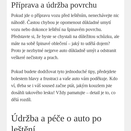
Příprava a údržba povrchu
Pokud jde o přípravu vozu před leštěním, nenechávejte nic
náhodě. Častou chybou je opomenout důkladné umytí
vozu nebo dokonce leštění na špinavém povrchu.
Představte si, že byste se chystali na důležitou schůzku, ale
máte na sobě špinavé oblečení – jaký to udělá dojem?
Proto je nezbytné nejprve auto důkladně umýt a odstranit
veškeré nečistoty a prach.
Pokud budete dodržovat tyto jednoduché tipy, předejdete
bolestem hlavy a frustraci a vaše auto vám poděkuje. Kdo
ví, třeba se i váš soused začne ptát, jakým kouzlem jste
dosáhli takového lesku! Vždy pamatujte – detail je to, co
dělá rozdíl.
Údržba a péče o auto po
leštění