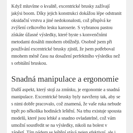
Když mluvíme o kvalitě, excentrické brusky zažívají
jakýsi boom. Díky jejich konstrukci dokážou lépe odstranit
oksidační vrstvu a jiné nedokonalosti, což přispívá ke
zvýšení celkového lesku karoserie. S vybranou pastou
získáte úžasné výsledky, které byste s konvenčními
metodami dosáhli mnohem obtížněji. Osobně jsem při
používání excentrické brusky zjistil, že jsem potřeboval
mnohem méně času na dosažení perfektního výsledku než
s orbitální bruskou.
Snadná manipulace a ergonomie
Další aspekt, který stojí za zmínku, je ergonomie a snadná
manipulace. Excentrické brusky byly navrženy tak, aby se
s nimi dobře pracovalo, což znamená, že vaše ruka nebude
trpět po několika hodinách leštění. Na trhu existuje spousta
modelů, které jsou lehké a snadno ovladatelné, což vám
umožní soustředit se na výsledky, nikoli na bolest v
zápěstí. Tím pádem se leštění stává nejen efektivní, ale i