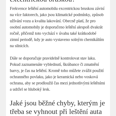
Frekvence leštění automobilu excentrickou bruskou závisí
na více faktorech, jako jsou klimatické podmínky, způsob
užívání vozu a kvalita lakování. Obecně platí, že pro
osobní automobily je doporučeno leštění alespoň dvakrát
ročně, přičemž toto vychází v úvahu také krátkodobé
zimní periodě, kdy je auto vystaveno solným chemikáliím
na silnicích.
Dále se doporučuje pravidelně kontrolovat stav laku.
Pokud zaznamenáte vyblednutí, škrábance či zmatnění
barvy, je čas na leštění. Kromě toho můžete zvážit použití
ochranného povlaku, jako je keramická nebo vosková
ochrana, aby se prodloužil čas mezi jednotlivými leštěními
a udržel se hluboký lesk.
Jaké jsou běžné chyby, kterým je
třeba se vyhnout při leštění auta