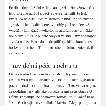
Po důkladném leštění vašeho auta je důležité věnovat čas
jeho správné údržbě a péči, abyste si zajistili, že lesk
vydrží co nejdéle. Prvním krokem je
mytí
. Nepoužívejte
agresivní chemikálie, které by mohly poškodit čerstvě
vyleštěný lak. Raději volte šetrná autošampony a měkké
houbičky. Důležité je auto omývat ve stínu, aby se šampon
a voda nedostaly na slunci do příliš rychlého kontaktu s
horkým povrchem. Tímto způsobem minimalizujete riziko
vzniku skvrn.
Pravidelná péče a ochrana
Další zásadní krok je
ochrana laku
. Doporučuji použít
kvalitní vosk nebo polymerovou ochranu, která vytvoří na
povrchu dodatečnou ochrannou vrstvu. Tato vrstva ne jen,
že podtrhne lesk, ale také pomůže bránit nečistotám a UV
záření. Pamatujte, že opakování tohoto kroku každé tři až
šest měsíců zajistí maximální efektivitu. Zde je pár tipů, co