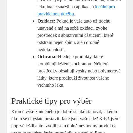
tekutina je snazší na aplikaci a
ideální pro
pravidelnou údržbu
.
Oxidace:
Pokud je vaše auto už trochu
unavené a má na sobě oxidaci, zvolte
prostředek s abrazivními částicemi, které
odstraní nejen špínu, ale i drobné
nedokonalosti.
Ochrana:
Hledejte produkty, které
kombinují leštění s ochranou. Některé
prostředky obsahují vosky nebo polymerové
látky, které prodlouží životnost vašeho
vrchního laku.
Praktické tipy pro výběr
Kromě výše zmíněného je dobré si také stanovit, jakému
úkolu se chystáte postavit. Jaké jsou vaše cíle? Když jsem
poprvé leštil auto, zvolil jsem úplně nevhodný produkt a
má auto se místo lesku proměnilo v zrcadlo! Proto