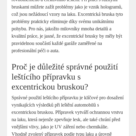
bruskami můžete zažít problémy jako je vznik hologramů,
což jsou nežádoucí vzory na laku. Excentrická bruska tyto
problémy prakticky eliminuje díky svému unikátnímu
pohybu. Pro nás, jakožto milovníky mnoha detailů a
kvalitní práce, je jasné, že excentrické brusky by měly být
pravidelnou součástí každé garáže zaměřené na
profesionální péči o auta.
Proč je důležité správné použití
leštícího přípravku s
excentrickou bruskou?
Správné použití leštícího přípravku je klíčové pro dosažení
vynikajících výsledků při leštění automobilů s
excentrickou bruskou. Přípravek vytváří ochrannou vrstvu
na laku, která nejenže zpevňuje lesk, ale také chrání před
vnějšími vlivy, jako je UV záření nebo chemikálie.
Vhodně zvolený přípravek podle typu laku a úrovně