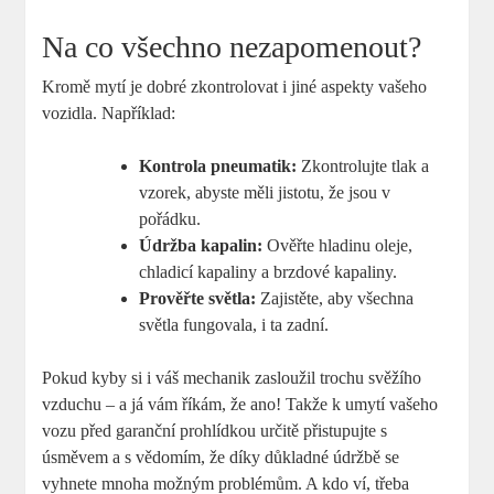
Na co všechno nezapomenout?
Kromě mytí je dobré zkontrolovat i jiné aspekty vašeho
vozidla. Například:
Kontrola pneumatik:
Zkontrolujte tlak a
vzorek, abyste měli jistotu, že jsou v
pořádku.
Údržba kapalin:
Ověřte hladinu oleje,
chladicí kapaliny a brzdové kapaliny.
Prověřte světla:
Zajistěte, aby všechna
světla fungovala, i ta zadní.
Pokud kyby si i váš mechanik zasloužil trochu svěžího
vzduchu – a já vám říkám, že ano! Takže k umytí vašeho
vozu před garanční prohlídkou určitě přistupujte s
úsměvem a s vědomím, že díky důkladné údržbě se
vyhnete mnoha možným problémům. A kdo ví, třeba