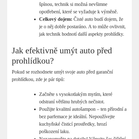
špínou, technik si možná nevšimne
opotřebení, které se vyžaduje k výměně.
Celkový dojem:
Čisté auto budí dojem, že
je o něj dobře postaráno. A to může ovlivnit,
jak technik hodnotí další aspekty prohlídky.
Jak efektivně umýt auto před
prohlídkou?
Pokud se rozhodnete umýt svoje auto před garanční
prohlídkou, zde je pár tipů:
Začněte s vysokotlakým mytím, které
odstraní většinu hrubých nečistot.
Použijte kvalitní autošampon – ten přírodní a
bez parfemace je ideální. Nepoužívejte
kuchyňské čisticí prostředky, hrozí
poškození laku.
Nezapomeňte na detaily! Věnujte čas čištění