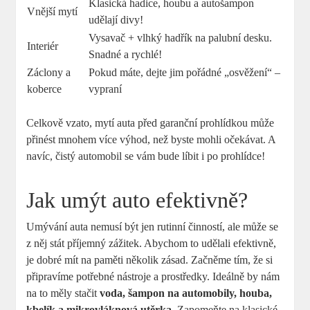
Klasická hadice, houbu a autošampon
Vnější mytí
udělají divy!
Vysavač + vlhký hadřík na palubní desku.
Interiér
Snadné a rychlé!
Záclony a
Pokud máte, dejte jim pořádné „osvěžení“ –
koberce
vypraní
Celkově vzato, mytí auta před garanční prohlídkou může
přinést mnohem více výhod, než byste mohli očekávat. A
navíc, čistý automobil se vám bude líbit i po prohlídce!
Jak umýt auto efektivně?
Umývání auta nemusí být jen rutinní činností, ale může se
z něj stát příjemný zážitek. Abychom to udělali efektivně,
je dobré mít na paměti několik zásad. Začněme tím, že si
připravíme potřebné nástroje a prostředky. Ideálně by nám
na to měly stačit
voda, šampon na automobily, houba,
kbelík a mikrovláknová utěrka
. Zapomeňte na klasické