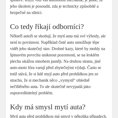
jeho úkolem je posoudit, zda je technicky způsobilé a
bezpečné na silnici.
Co tedy říkají odborníci?
Někteří autoři se shodují, že mytí auta má své výhody, ale
není to povinnost. Například čisté auto umožňuje lépe
vidět jeho skutečný stav. Drobné kazy, které by mohly na
špinavém povrchu uniknout pozornosti, se na lesklém
plechu ukážou mnohem jasněji. Na druhou stranu, jiné
auto-moto fóra varují před zbytečnými výdaji. Často se
totiž stává, že si lidé myjí auto před prohlídkou jen ze
strachu, že si mechanik něco „vymyslí“ ohledně
nečištěného auta. To ale skutečně nevypadá jako
ospravedlnitelný problém.
Kdy má smysl mytí auta?
Mytí auta před prohlídkou má smysl v několika případech.