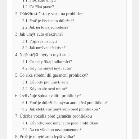
Proč auto umýt?
Co říká praxe?
Důležitost čistoty vozu na prohlídce
Proč je čisté auto důležité?
Jak na to najednoduše?
Jak umýt auto efektivně?
Příprava na mytí
Jak umývat efektivně
Nejčastější mýty o mytí auta
Co tedy říkají odborníci?
Kdy má smysl mytí auta?
Co říká střední díl garanční prohlídky?
Důvody pro umytí auta
Kdy to ale není nutné?
Ovlivňuje špína kvalitu prohlídky?
Proč je důležité umývat auto před prohlídkou?
Jak efektivně umýt auto před prohlídkou?
Údržba vozidla před garanční prohlídkou
Důvody, proč umýt auto před prohlídkou
Na co všechno nezapomenout?
Proč je umyté auto lepší volba?