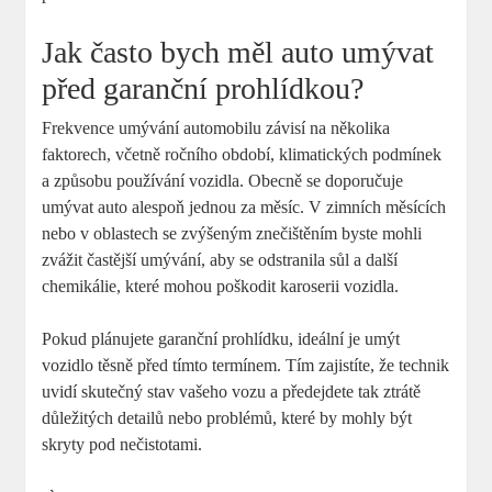
Jak často bych měl auto umývat
před garanční prohlídkou?
Frekvence umývání automobilu závisí na několika
faktorech, včetně ročního období, klimatických podmínek
a způsobu používání vozidla. Obecně se doporučuje
umývat auto alespoň jednou za měsíc. V zimních měsících
nebo v oblastech se zvýšeným znečištěním byste mohli
zvážit častější umývání, aby se odstranila sůl a další
chemikálie, které mohou poškodit karoserii vozidla.
Pokud plánujete garanční prohlídku, ideální je umýt
vozidlo těsně před tímto termínem. Tím zajistíte, že technik
uvidí skutečný stav vašeho vozu a předejdete tak ztrátě
důležitých detailů nebo problémů, které by mohly být
skryty pod nečistotami.