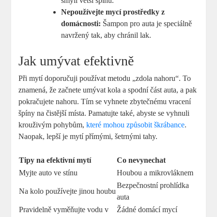
smyli větší špínu.
Nepoužívejte mycí prostředky z
domácnosti:
Šampon pro auta je speciálně
navržený tak, aby chránil lak.
Jak umývat efektivně
Při mytí doporučuji používat metodu „zdola nahoru“. To
znamená, že začnete umývat kola a spodní část auta, a pak
pokračujete nahoru. Tím se vyhnete zbytečnému vracení
špíny na čistější místa. Pamatujte také, abyste se vyhnuli
krouživým pohybům,
které mohou způsobit škrábance
.
Naopak, lepší je mytí přímými, šetrnými tahy.
Tipy na efektivní mytí
Co nevynechat
Myjte auto ve stínu
Houbou a mikrovláknem
Bezpečnostní prohlídka
Na kolo používejte jinou houbu
auta
Pravidelně vyměňujte vodu v
Žádné domácí mycí