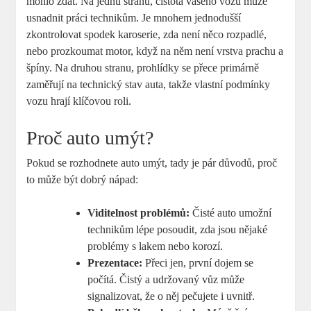
mohlo zdát. Na jednu stranu, čistota vašeho vozu může
usnadnit práci technikům. Je mnohem jednodušší
zkontrolovat spodek karoserie, zda není něco rozpadlé,
nebo prozkoumat motor, když na něm není vrstva prachu a
špíny. Na druhou stranu, prohlídky se přece primárně
zaměřují na technický stav auta, takže vlastní podmínky
vozu hrají klíčovou roli.
Proč auto umýt?
Pokud se rozhodnete auto umýt, tady je pár důvodů, proč
to může být dobrý nápad:
Viditelnost problémů:
Čisté auto umožní
technikům lépe posoudit, zda jsou nějaké
problémy s lakem nebo korozí.
Prezentace:
Přeci jen, první dojem se
počítá. Čistý a udržovaný vůz může
signalizovat, že o něj pečujete i uvnitř.