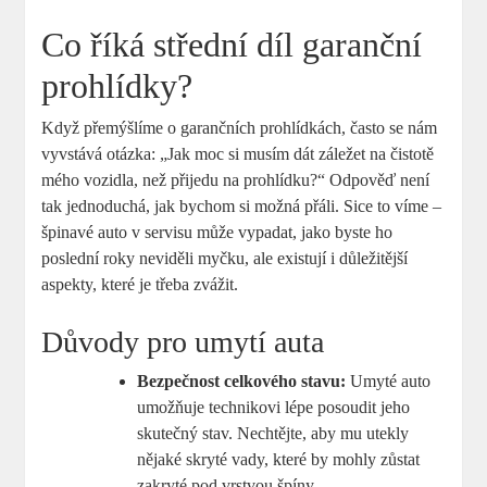
Co říká střední díl garanční
prohlídky?
Když přemýšlíme o garančních prohlídkách, často se nám
vyvstává otázka: „Jak moc si musím dát záležet na čistotě
mého vozidla, než přijedu na prohlídku?“ Odpověď není
tak jednoduchá, jak bychom si možná přáli. Sice to víme –
špinavé auto v servisu může vypadat, jako byste ho
poslední roky neviděli myčku, ale existují i důležitější
aspekty, které je třeba zvážit.
Důvody pro umytí auta
Bezpečnost celkového stavu:
Umyté auto
umožňuje technikovi lépe posoudit jeho
skutečný stav. Nechtějte, aby mu utekly
nějaké skryté vady, které by mohly zůstat
zakryté pod vrstvou špíny.