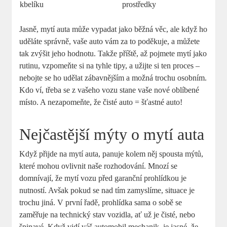
kbelíku
prostředky
Jasně, mytí auta může vypadat jako běžná věc, ale když ho
uděláte správně, vaše auto vám za to poděkuje, a můžete
tak zvýšit jeho hodnotu. Takže příště, až pojmete mytí jako
rutinu, vzpomeňte si na tyhle tipy, a užijte si ten proces –
nebojte se ho udělat zábavnějším a možná trochu osobním.
Kdo ví, třeba se z vašeho vozu stane vaše nové oblíbené
místo. A nezapomeňte, že čisté auto = šťastné auto!
Nejčastější mýty o mytí auta
Když přijde na mytí auta, panuje kolem něj spousta mýtů,
které mohou ovlivnit naše rozhodování. Mnozí se
domnívají, že mytí vozu před garanční prohlídkou je
nutností. Avšak pokud se nad tím zamyslíme, situace je
trochu jiná. V první řadě, prohlídka sama o sobě se
zaměřuje na technický stav vozidla, ať už je čisté, nebo
špinavé. Když vidí váš automobil mechanik, je jasné, že