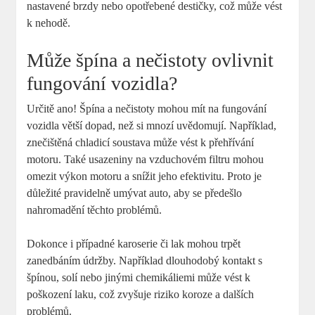
nastavené brzdy nebo opotřebené destičky, což může vést
k nehodě.
Může špína a nečistoty ovlivnit
fungování vozidla?
Určitě ano! Špína a nečistoty mohou mít na fungování
vozidla větší dopad, než si mnozí uvědomují. Například,
znečištěná chladicí soustava může vést k přehřívání
motoru. Také usazeniny na vzduchovém filtru mohou
omezit výkon motoru a snížit jeho efektivitu. Proto je
důležité pravidelně umývat auto, aby se předešlo
nahromadění těchto problémů.
Dokonce i případné karoserie či lak mohou trpět
zanedbáním údržby. Například dlouhodobý kontakt s
špínou, solí nebo jinými chemikáliemi může vést k
poškození laku, což zvyšuje riziko koroze a dalších
problémů.