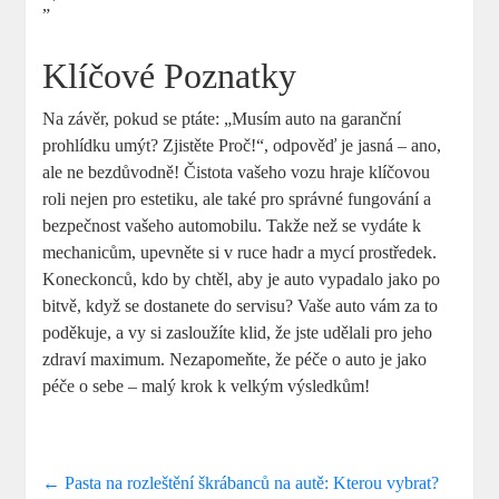
„`
Klíčové Poznatky
Na závěr, pokud se ptáte: „Musím auto na garanční
prohlídku umýt? Zjistěte Proč!“, odpověď je jasná – ano,
ale ne bezdůvodně! Čistota vašeho vozu hraje klíčovou
roli nejen pro estetiku, ale také pro správné fungování a
bezpečnost vašeho automobilu. Takže než se vydáte k
mechanicům, upevněte si v ruce hadr a mycí prostředek.
Koneckonců, kdo by chtěl, aby je auto vypadalo jako po
bitvě, když se dostanete do servisu? Vaše auto vám za to
poděkuje, a vy si zasloužíte klid, že jste udělali pro jeho
zdraví maximum. Nezapomeňte, že péče o auto je jako
péče o sebe – malý krok k velkým výsledkům!
←
Pasta na rozleštění škrábanců na autě: Kterou vybrat?