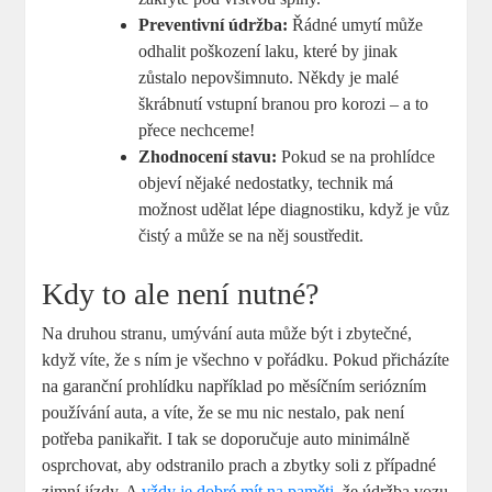
Preventivní údržba:
Řádné umytí může
odhalit poškození laku, které by jinak
zůstalo nepovšimnuto. Někdy je malé
škrábnutí vstupní branou pro korozi – a to
přece nechceme!
Zhodnocení stavu:
Pokud se na prohlídce
objeví nějaké nedostatky, technik má
možnost udělat lépe diagnostiku, když je vůz
čistý a může se na něj soustředit.
Kdy to ale není nutné?
Na druhou stranu, umývání auta může být i zbytečné,
když víte, že s ním je všechno v pořádku. Pokud přicházíte
na garanční prohlídku například po měsíčním seriózním
používání auta, a víte, že se mu nic nestalo, pak není
potřeba panikařit. I tak se doporučuje auto minimálně
osprchovat, aby odstranilo prach a zbytky soli z případné
zimní jízdy. A
vždy je dobré mít na paměti
, že údržba vozu