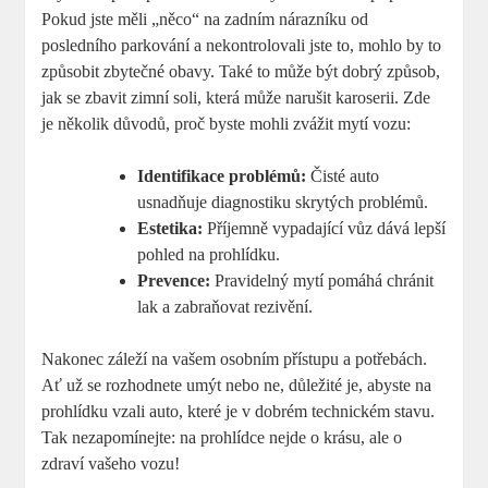
Pokud jste měli „něco“ na zadním nárazníku od
posledního parkování a nekontrolovali jste to, mohlo by to
způsobit zbytečné obavy. Také to může být dobrý způsob,
jak se zbavit zimní soli, která může narušit karoserii. Zde
je několik důvodů, proč byste mohli zvážit mytí vozu:
Identifikace problémů:
Čisté auto
usnadňuje diagnostiku skrytých problémů.
Estetika:
Příjemně vypadající vůz dává lepší
pohled na prohlídku.
Prevence:
Pravidelný mytí pomáhá chránit
lak a zabraňovat rezivění.
Nakonec záleží na vašem osobním přístupu a potřebách.
Ať už se rozhodnete umýt nebo ne, důležité je, abyste na
prohlídku vzali auto, které je v dobrém technickém stavu.
Tak nezapomínejte: na prohlídce nejde o krásu, ale o
zdraví vašeho vozu!