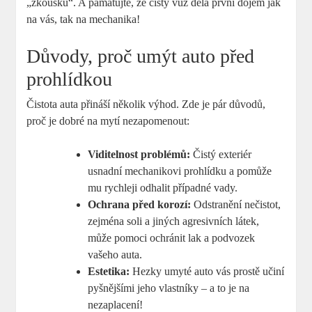
„zkoušku“. A pamatujte, že čistý vůz dělá první dojem jak
na vás, tak na mechanika!
Důvody, proč umýt auto před
prohlídkou
Čistota auta přináší několik výhod. Zde je pár důvodů,
proč je dobré na mytí nezapomenout:
Viditelnost problémů:
Čistý exteriér
usnadní mechanikovi prohlídku a pomůže
mu rychleji odhalit případné vady.
Ochrana před korozí:
Odstranění nečistot,
zejména soli a jiných agresivních látek,
může pomoci ochránit lak a podvozek
vašeho auta.
Estetika:
Hezky umyté auto vás prostě učiní
pyšnějšími jeho vlastníky – a to je na
nezaplacení!