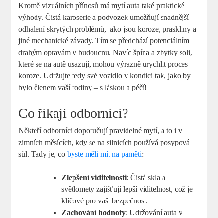
Kromě vizuálních přínosů má mytí auta také praktické
výhody. Čistá karoserie a podvozek umožňují snadnější
odhalení skrytých problémů, jako jsou koroze, praskliny a
jiné mechanické závady. Tím se předchází potenciálním
drahým opravám v budoucnu. Navíc špína a zbytky soli,
které se na autě usazují, mohou výrazně urychlit proces
koroze. Udržujte tedy své vozidlo v kondici tak, jako by
bylo členem vaší rodiny – s láskou a péčí!
Co říkají odborníci?
Někteří odborníci doporučují pravidelné mytí, a to i v
zimních měsících, kdy se na silnicích používá posypová
sůl. Tady je, co
byste měli mít na paměti
:
Zlepšení viditelnosti
: Čistá skla a
světlomety zajišťují lepší viditelnost, což je
klíčové pro vaši bezpečnost.
Zachování hodnoty
: Udržování auta v