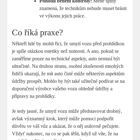
Pohodlí během kontroly:
Méně špíny
znamená, že technikům nebude muset bránit
ve výkonu jejich práce.
Co říká praxe?
Někteří lidé by mohli říci, že umytí vozu před prohlídkou
je spíše otázkou estetiky než nutnosti. A ano, pokud se
zaměříme pouze na technické aspekty, auto nemusí být
ultračisté. Na druhou stranu, osobní zkušenosti mnohých
řidičů ukazují, že mít auto čisté může některým aspektům
údržby prospět. Mohlo by být také užitečné podívat se na
doporučení výrobce vašeho vozu ohledně údržby a
přípravy na prohlídky.
Je tedy jasné, že umytí vozu může představovat drobný,
avšak významný krok, který může pomoci podpořit
důvěru ve váš vůz a ukázat, že o něj usilovně pečujete.
Vždyť nakonec, na co se pak těšit, když už víte, že na