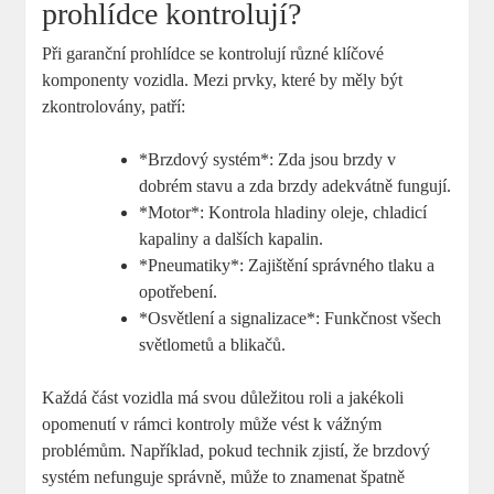
prohlídce kontrolují?
Při garanční prohlídce se kontrolují různé klíčové
komponenty vozidla. Mezi prvky, které by měly být
zkontrolovány, patří:
*Brzdový systém*: Zda jsou brzdy v
dobrém stavu a zda brzdy adekvátně fungují.
*Motor*: Kontrola hladiny oleje, chladicí
kapaliny a dalších kapalin.
*Pneumatiky*: Zajištění správného tlaku a
opotřebení.
*Osvětlení a signalizace*: Funkčnost všech
světlometů a blikačů.
Každá část vozidla má svou důležitou roli a jakékoli
opomenutí v rámci kontroly může vést k vážným
problémům. Například, pokud technik zjistí, že brzdový
systém nefunguje správně, může to znamenat špatně