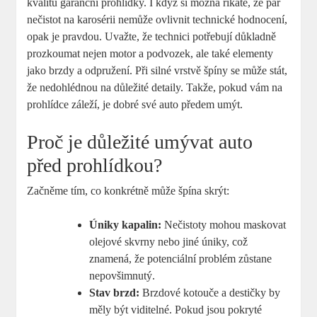
kvalitu garanční prohlídky. I když si možná říkáte, že pár
nečistot na karosérii nemůže ovlivnit technické hodnocení,
opak je pravdou. Uvažte, že technici potřebují důkladně
prozkoumat nejen motor a podvozek, ale také elementy
jako brzdy a odpružení. Při silné vrstvě špíny se může stát,
že nedohlédnou na důležité detaily. Takže, pokud vám na
prohlídce záleží, je dobré své auto předem umýt.
Proč je důležité umývat auto
před prohlídkou?
Začněme tím, co konkrétně může špína skrýt:
Úniky kapalin:
Nečistoty mohou maskovat
olejové skvrny nebo jiné úniky, což
znamená, že potenciální problém zůstane
nepovšimnutý.
Stav brzd:
Brzdové kotouče a destičky by
měly být viditelné. Pokud jsou pokryté