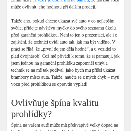
může ovlivnit jeho hodnotu při dalším prodeji.
Takže ano, pokud chcete ukázat své auto v co nejlepším
světle, přidejte návštěvu myčky do svého seznamu úkolů
před garanční prohlídkou. Není to jen o prezentaci, ale i o
zajištění, že technici uvidí auto tak, jak má být viděno. V
práci se říká, že „první dojem dělá hodně“, a u vozidel to
platí dvojnásob! Což mě přivádí k tomu, že si pamatuji, jak
jsem jednou na garanční prohlídku zapomněl umýt a
technik se na mě tak podíval, jako bych mu přišel ukázat
brambory místo auta. Takže, naučte se z mých chyb – mytí
vozu před prohlídkou se opravdu vyplatí!
Ovlivňuje špína kvalitu
prohlídky?
Špína na vašem autě může mít překvapivě velký dopad na