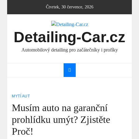
Skip
Čtvrtek, 30 července, 2026
to
content
Detailing-Car.cz
Automobilový detailing pro začátečníky i profíky
MYTÍ AUT
Musím auto na garanční
prohlídku umýt? Zjistěte
Proč!