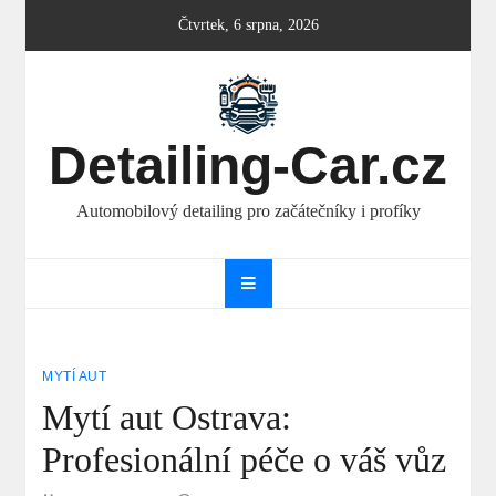
Skip
Čtvrtek, 6 srpna, 2026
to
content
Detailing-Car.cz
Automobilový detailing pro začátečníky i profíky
MYTÍ AUT
Mytí aut Ostrava:
Profesionální péče o váš vůz