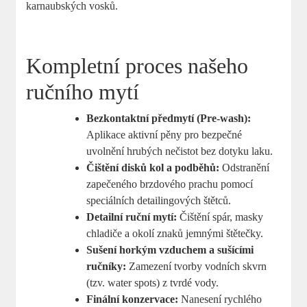
karnaubských vosků.
Kompletní proces našeho
ručního mytí
Bezkontaktní předmytí (Pre-wash):
Aplikace aktivní pěny pro bezpečné
uvolnění hrubých nečistot bez dotyku laku.
Čištění disků kol a podběhů:
Odstranění
zapečeného brzdového prachu pomocí
speciálních detailingových štětců.
Detailní ruční mytí:
Čištění spár, masky
chladiče a okolí znaků jemnými štětečky.
Sušení horkým vzduchem a sušícími
ručníky:
Zamezení tvorby vodních skvrn
(tzv. water spots) z tvrdé vody.
Finální konzervace:
Nanesení rychlého