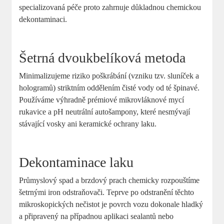
specializovaná péče proto zahrnuje důkladnou chemickou
dekontaminaci.
Šetrná dvoukbelíková metoda
Minimalizujeme riziko poškrábání (vzniku tzv. sluníček a
hologramů) striktním oddělením čisté vody od té špinavé.
Používáme výhradně prémiové mikrovláknové mycí
rukavice a pH neutrální autošampony, které nesmývají
stávající vosky ani keramické ochrany laku.
Dekontaminace laku
Průmyslový spad a brzdový prach chemicky rozpouštíme
šetrnými iron odstraňovači. Teprve po odstranění těchto
mikroskopických nečistot je povrch vozu dokonale hladký
a připravený na případnou aplikaci sealantů nebo