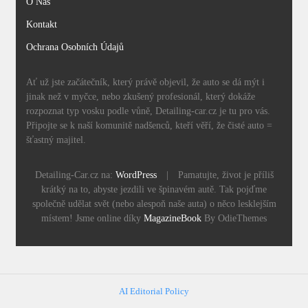
O Nás
Kontakt
Ochrana Osobních Údajů
Ať už jste začátečník, který právě objevil, že auto se dá mýt i
jinak než v myčce, nebo zkušený profesionál, který dokáže
rozpoznat typ vosku podle vůně, Detailing-car.cz je tu pro vás.
Připojte se k naší komunitě nadšenců, kteří věří, že čisté auto =
šťastný majitel.
Detailing-Car.cz na:
WordPress
|
Pamatujte, život je příliš
krátký na to, abyste jezdili ve špinavém autě. Tak pojďme
společně udělat svět (nebo alespoň naše auta) o něco lesklejším
místem! Jsme online díky
MagazineBook
By OdieThemes
AI Editorial Policy