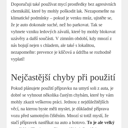
Doporučuji také používat mycí prostředky bez agresivních
chemikálií, které by mohly poškodit lak. Nezapomeňte na
klimatické podmínky – pokud je venku mráz, ujistěte se,
že je auto dokonale suché, než ho parkovat. Tak se
vyhnete vzniku ledových závalů, které by mohly blokovat
uzávěry a další součásti. V zimním období, kdy mnozí z
nás bojují nejen s chladem, ale také s lokalitou,
nezapomeňte: prevence je klíčová a údržba se rozhodně
vyplatí!
Nejčastější chyby při použití
Pokud plánujete použití přípravku na umytí soli z auta, je
dobré se vyhnout několika častým chybám, které by vám
mohly zkazit veškerou práci. Jednou z nejdůležitějších
věcí, na kterou byste měli myslet, je důkladné příprava
vozu před samotným čištěním. Mnozí si totiž myslí, že
stačí přípravek nastříkat na auto a hotovo.
To je ale velký