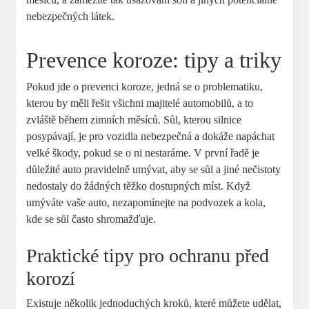
nebezpečných látek.
Prevence koroze: tipy a triky
Pokud jde o prevenci koroze, jedná se o problematiku,
kterou by měli řešit všichni majitelé automobilů, a to
zvláště během zimních měsíců. Sůl, kterou silnice
posypávají, je pro vozidla nebezpečná a dokáže napáchat
velké škody, pokud se o ni nestaráme. V první řadě je
důležité auto pravidelně umývat, aby se sůl a jiné nečistoty
nedostaly do žádných těžko dostupných míst. Když
umýváte vaše auto, nezapomínejte na podvozek a kola,
kde se sůl často shromažďuje.
Praktické tipy pro ochranu před
korozí
Existuje několik jednoduchých kroků, které můžete udělat,