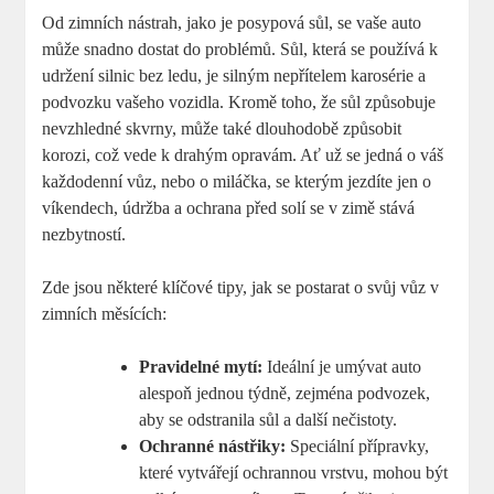
Od zimních nástrah, jako je posypová sůl, se vaše auto
může snadno dostat do problémů. Sůl, která se používá k
udržení silnic bez ledu, je silným nepřítelem karosérie a
podvozku vašeho vozidla. Kromě toho, že sůl způsobuje
nevzhledné skvrny, může také dlouhodobě způsobit
korozi, což vede k drahým opravám. Ať už se jedná o váš
každodenní vůz, nebo o miláčka, se kterým jezdíte jen o
víkendech, údržba a ochrana před solí se v zimě stává
nezbytností.
Zde jsou některé klíčové tipy, jak se postarat o svůj vůz v
zimních měsících:
Pravidelné mytí:
Ideální je umývat auto
alespoň jednou týdně, zejména podvozek,
aby se odstranila sůl a další nečistoty.
Ochranné nástřiky:
Speciální přípravky,
které vytvářejí ochrannou vrstvu, mohou být