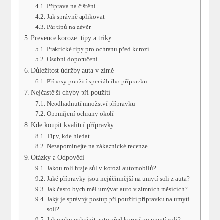
Příprava na čištění
Jak správně aplikovat
Pár tipů na závěr
Prevence koroze: tipy a triky
Praktické tipy pro ochranu před korozí
Osobní doporučení
Důležitost údržby auta v zimě
Přínosy použití speciálního přípravku
Nejčastější chyby při použití
Neodhadnutí množství přípravku
Opomíjení ochrany okolí
Kde koupit kvalitní přípravky
Tipy, kde hledat
Nezapomínejte na zákaznické recenze
Otázky a Odpovědi
Jakou roli hraje sůl v korozi automobilů?
Jaké přípravky jsou nejúčinnější na umytí soli z auta?
Jak často bych měl umývat auto v zimních měsících?
Jaký je správný postup při použití přípravku na umytí
soli?
Jak mohu ochránit auto před korozí po umytí soli?