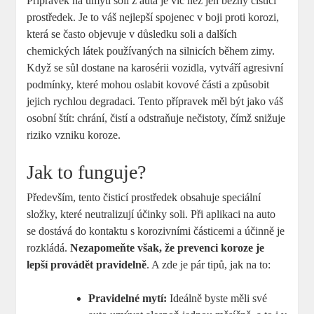
Přípravek na umytí soli z auta je víc než jen běžný čisticí
prostředek. Je to váš nejlepší spojenec v boji proti korozi,
která se často objevuje v důsledku soli a dalších
chemických látek používaných na silnicích během zimy.
Když se sůl dostane na karosérii vozidla, vytváří agresivní
podmínky, které mohou oslabit kovové části a způsobit
jejich rychlou degradaci. Tento přípravek měl být jako váš
osobní štít: chrání, čistí a odstraňuje nečistoty, čímž snižuje
riziko vzniku koroze.
Jak to funguje?
Především, tento čisticí prostředek obsahuje speciální
složky, které neutralizují účinky soli. Při aplikaci na auto
se dostává do kontaktu s korozivními částicemi a účinně je
rozkládá.
Nezapomeňte však, že prevenci koroze je
lepší provádět pravidelně
. A zde je pár tipů, jak na to:
Pravidelné mytí:
Ideálně byste měli své