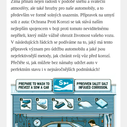
Zima přináší nejen radosti v podobě sněhu a sváteční
atmosféry, ale také hrozby pro naše automobily, a to
především ve formě solných usazenin. Přípravek na umytí
soli z auta: Ochrana Proti Korozi se tak stává naším
nejlepším spojencem v boji proti tomuto neviditelnému
nepříteli, který může vážně ohrozit životnost vašeho vozu.
V následujících řádcích se podíváme na to, jaký má tento
přípravek význam pro údržbu automobilu a jaké jsou
nejefektivnější metody, jak chránit svůj vůz před korozí.
Přečtěte si, jak můžete bez námahy udržet auto v
perfektním stavu i v nejnáročnějších podmínkách!