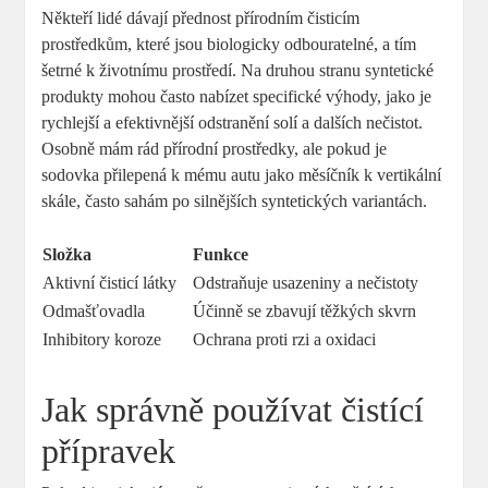
Někteří lidé dávají přednost přírodním čisticím
prostředkům, které jsou biologicky odbouratelné, a tím
šetrné k životnímu prostředí. Na druhou stranu syntetické
produkty mohou často nabízet specifické výhody, jako je
rychlejší a efektivnější odstranění solí a dalších nečistot.
Osobně mám rád přírodní prostředky, ale pokud je
sodovka přilepená k mému autu jako měsíčník k vertikální
skále, často sahám po silnějších syntetických variantách.
Složka
Funkce
Aktivní čisticí látky
Odstraňuje usazeniny a nečistoty
Odmašťovadla
Účinně se zbavují těžkých skvrn
Inhibitory koroze
Ochrana proti rzi a oxidaci
Jak správně používat čistící
přípravek