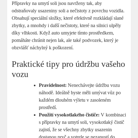
Přípravky na umytí soli jsou navrženy tak, aby
odstraňovaly usazeniny soli a nečistoty z povrchu vozidla.
Obsahují speciální složky, které efektivně rozkládají slané
zbytky, a mnohdy i další nečistoty, které na silnici ulpěly
díky vlhkosti. Když auto umyjete tímto prostředkem,
pomáháte chránit nejen lak, ale také podvozek, který je
obzvlášť náchylný k poškození.
Praktické tipy pro údržbu vašeho
vozu
Pravidelnost:
Nenechávejte údržbu vozu
náhodě. Ideálně byste měli umývat vůz po
každém dlouhém výletu v zasoleném
prostředí.
Použití vysokotlakého čističe:
V kombinaci
s přípravky na umytí soli, vysokotlaký čistič
zajistí, že se všechny zbytky usazenin
dostanou pryč a votrele se nezapustí do