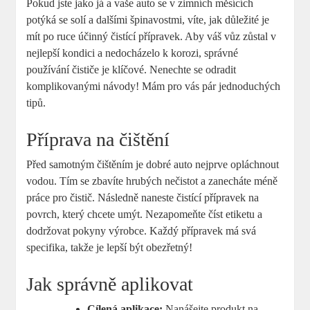
Pokud jste jako já a vaše auto se v zimních měsících
potýká se solí a dalšími špinavostmi, víte, jak důležité je
mít po ruce účinný čistící přípravek. Aby váš vůz zůstal v
nejlepší kondici a nedocházelo k korozi, správné
používání čističe je klíčové. Nenechte se odradit
komplikovanými návody! Mám pro vás pár jednoduchých
tipů.
Příprava na čištění
Před samotným čištěním je dobré auto nejprve opláchnout
vodou. Tím se zbavíte hrubých nečistot a zanecháte méně
práce pro čistič. Následně naneste čistící přípravek na
povrch, který chcete umýt. Nezapomeňte číst etiketu a
dodržovat pokyny výrobce. Každý přípravek má svá
specifika, takže je lepší být obezřetný!
Jak správně aplikovat
Cílená aplikace:
Nanášejte produkt na