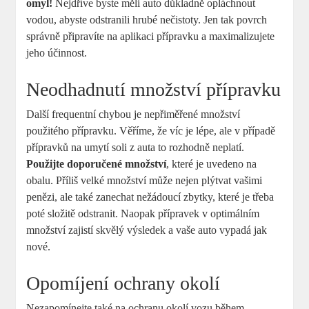
omyl!
Nejdříve byste měli auto důkladně opláchnout
vodou, abyste odstranili hrubé nečistoty. Jen tak povrch
správně připravíte na aplikaci přípravku a maximalizujete
jeho účinnost.
Neodhadnutí množství přípravku
Další frequentní chybou je nepřiměřené množství
použitého přípravku. Věříme, že víc je lépe, ale v případě
přípravků na umytí soli z auta to rozhodně neplatí.
Použijte doporučené množství
, které je uvedeno na
obalu. Příliš velké množství může nejen plýtvat vašimi
penězi, ale také zanechat nežádoucí zbytky, které je třeba
poté složitě odstranit. Naopak přípravek v optimálním
množství zajistí skvělý výsledek a vaše auto vypadá jak
nové.
Opomíjení ochrany okolí
Nezapomínejte také na ochranu okolí vozu během