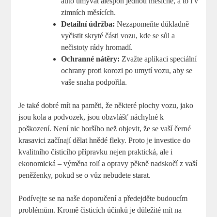
auto umývat alespoň jednou měsíčně, a to i v
zimních měsících.
Detailní údržba:
Nezapomeňte důkladně
vyčistit skryté části vozu, kde se sůl a
nečistoty rády hromadí.
Ochranné nátěry:
Zvažte aplikaci speciální
ochrany proti korozi po umytí vozu, aby se
vaše snaha podpořila.
Je také dobré mít na paměti, že některé plochy vozu, jako
jsou kola a podvozek, jsou obzvlášť náchylné k
poškození. Není nic horšího než objevit, že se vaší černé
krasavici začínají dělat hnědé fleky. Proto je investice do
kvalitního čisticího přípravku nejen praktická, ale i
ekonomická – výměna rolí a opravy pěkně nadskočí z vaší
peněženky, pokud se o vůz nebudete starat.
Podívejte se na naše doporučení a předejděte budoucím
problémům. Kromě čisticích účinků je důležité mít na