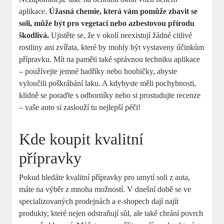
aplikace.
Úžasná chemie, která vám pomůže zbavit se
soli, může být pro vegetaci nebo azbestovou přírodu
škodlivá.
Ujistěte se, že v okolí neexistují žádné citlivé
rostliny ani zvířata, které by mohly být vystaveny účinkům
přípravku. Mít na paměti také správnou techniku aplikace
– používejte jemné hadříky nebo houbičky, abyste
vyloučili poškrábání laku. A kdybyste měli pochybnosti,
klidně se poraďte s odborníky nebo si prostudujte recenze
– vaše auto si zaslouží tu nejlepší péči!
Kde koupit kvalitní
přípravky
Pokud hledáte kvalitní přípravky pro umytí soli z auta,
máte na výběr z mnoha možností. V dnešní době se ve
specializovaných prodejnách a e-shopech dají najít
produkty, které nejen odstraňují sůl, ale také chrání povrch