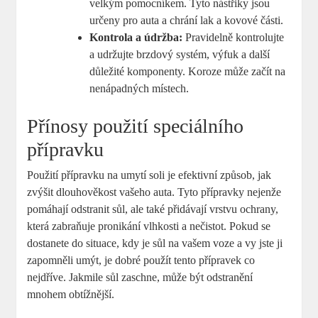
velkým pomocníkem. Tyto nástřiky jsou
určeny pro auta a chrání lak a kovové části.
Kontrola a údržba:
Pravidelně kontrolujte
a udržujte brzdový systém, výfuk a další
důležité komponenty. Koroze může začít na
nenápadných místech.
Přínosy použití speciálního
přípravku
Použití přípravku na umytí soli je efektivní způsob, jak
zvýšit dlouhověkost vašeho auta. Tyto přípravky nejenže
pomáhají odstranit sůl, ale také přidávají vrstvu ochrany,
která zabraňuje pronikání vlhkosti a nečistot. Pokud se
dostanete do situace, kdy je sůl na vašem voze a vy jste ji
zapomněli umýt, je dobré použít tento přípravek co
nejdříve. Jakmile sůl zaschne, může být odstranění
mnohem obtížnější.