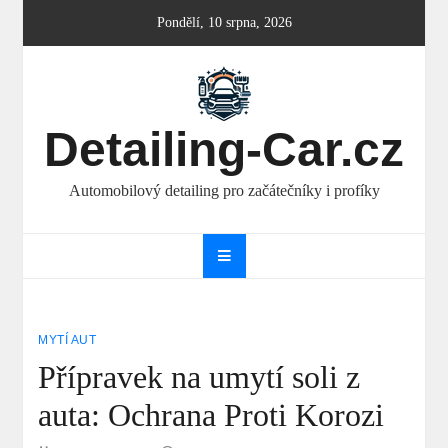
Skip
Pondělí, 10 srpna, 2026
to
content
Detailing-Car.cz
Automobilový detailing pro začátečníky i profíky
MYTÍ AUT
Přípravek na umytí soli z
auta: Ochrana Proti Korozi