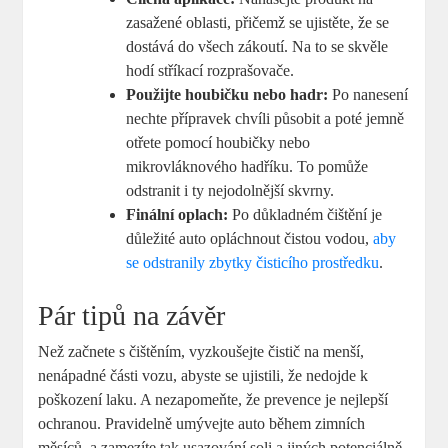
zasažené oblasti, přičemž se ujistěte, že se
dostává do všech zákoutí. Na to se skvěle
hodí stříkací rozprašovače.
Použijte houbičku nebo hadr:
Po nanesení
nechte přípravek chvíli působit a poté jemně
otřete pomocí houbičky nebo
mikrovláknového hadříku. To pomůže
odstranit i ty nejodolnější skvrny.
Finální oplach:
Po důkladném čištění je
důležité auto opláchnout čistou vodou,
aby
se odstranily zbytky čisticího prostředku
.
Pár tipů na závěr
Než začnete s čištěním, vyzkoušejte čistič na menší,
nenápadné části vozu, abyste se ujistili, že nedojde k
poškození laku. A nezapomeňte, že prevence je nejlepší
ochranou. Pravidelně umývejte auto během zimních
měsíců, a zamezíte tak usazování soli a jiných potenciálně