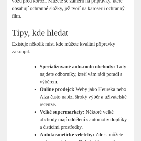
vozu před korozí. Můžete se zaměřit na přípravky, které
obsahují ochranné složky, jež tvoří na karoserii ochranný
film.
Tipy, kde hledat
Existuje několik míst, kde můžete kvalitní přípravky
zakoupit:
Specializované auto-moto obchody:
Tady
najdete odborníky, kteří vám rádi poradí s
výběrem.
Online prodejci:
Weby jako Heureka nebo
Alza často nabízí široký výběr a uživatelské
recenze.
Velké supermarkety:
Něktoré velké
obchody mají oddělení s automotiv doplňky
a čisticími prostředky.
Autokosmetické veletrhy:
Zde si můžete