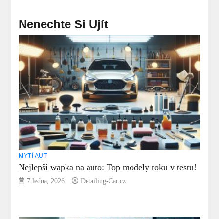
Nenechte Si Ujít
MYTÍ AUT
Nejlepší wapka na auto: Top modely roku v testu!
7 ledna, 2026
Detailing-Car.cz