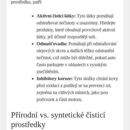
prostředku, patří:
Aktivní čisticí látky:
Tyto látky pomáhají
odstraňovat nečistoty a usazeniny. Hledejte
produkty, které obsahují povrchově aktivní
látky, jež účinně rozpouštějí soli.
Odmašťovadla:
Pomáhají při odstraňování
olejových skvrn a dalších těžko odstranění
nečistot, což může být důležité, pokud auto
často parkujete v oblastech s vysokým
znečištěním.
Inhibitory koroze:
Tyto složky chrání kovy
před oxidací a podílejí se na prevenci rzi,
zejména na citlivých místech, jako jsou
podvozek a části motoru.
Přírodní vs. syntetické čisticí
prostředky