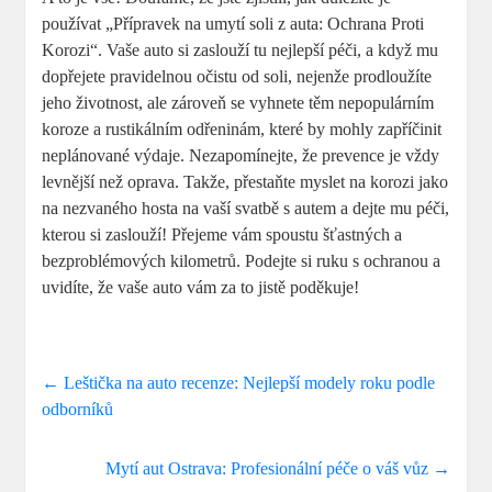
používat „Přípravek na umytí soli z auta: Ochrana Proti
Korozi“. Vaše auto si zaslouží tu nejlepší péči, a když mu
dopřejete pravidelnou očistu od soli, nejenže prodloužíte
jeho životnost, ale zároveň se vyhnete těm nepopulárním
koroze a rustikálním odřeninám, které by mohly zapříčinit
neplánované výdaje. Nezapomínejte, že prevence je vždy
levnější než oprava. Takže, přestaňte myslet na korozi jako
na nezvaného hosta na vaší svatbě s autem a dejte mu péči,
kterou si zaslouží! Přejeme vám spoustu šťastných a
bezproblémových kilometrů. Podejte si ruku s ochranou a
uvidíte, že vaše auto vám za to jistě poděkuje!
←
Leštička na auto recenze: Nejlepší modely roku podle
odborníků
Mytí aut Ostrava: Profesionální péče o váš vůz
→