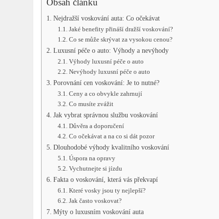
Obsah článku
Nejdražší voskování auta: Co očekávat
Jaké benefity přináší dražší voskování?
Co se může skrývat za vysokou cenou?
Luxusní péče o auto: Výhody a nevýhody
Výhody luxusní péče o auto
Nevýhody luxusní péče o auto
Porovnání cen voskování: Je to nutné?
Ceny a co obvykle zahrnují
Co musíte zvážit
Jak vybrat správnou službu voskování
Důvěra a doporučení
Co očekávat a na co si dát pozor
Dlouhodobé výhody kvalitního voskování
Úspora na opravy
Vychutnejte si jízdu
Fakta o voskování, která vás překvapí
Které vosky jsou ty nejlepší?
Jak často voskovat?
Mýty o luxusním voskování auta