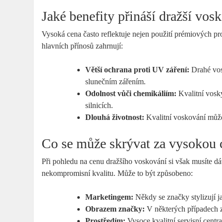
Jaké benefity přináší dražší vos
Vysoká cena často reflektuje nejen použití prémiových pr
hlavních přínosů zahrnují:
Větší ochrana proti UV záření:
Drahé vos
slunečním zářením.
Odolnost vůči chemikáliím:
Kvalitní vosky
silnicích.
Dlouhá životnost:
Kvalitní voskování může v
Co se může skrývat za vysokou
Při pohledu na cenu dražšího voskování si však musíte dá
nekompromisní kvalitu. Může to být způsobeno:
Marketingem:
Někdy se značky stylizují ja
Obrazem značky:
V některých případech za
Prostředím:
Vysoce kvalitní servisní cent