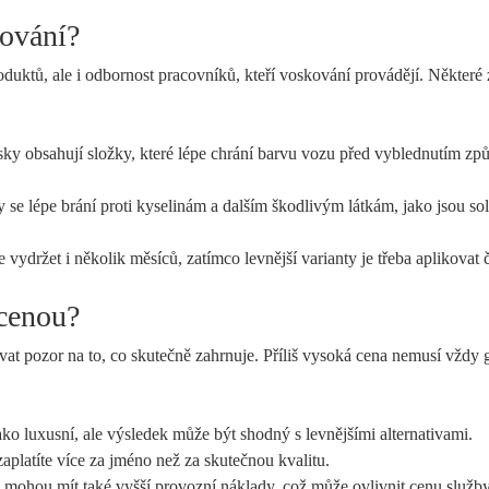
kování?
oduktů, ale i odbornost pracovníků, kteří voskování provádějí. Některé 
ky obsahují složky, které lépe chrání barvu vozu před vyblednutím z
 se lépe brání proti kyselinám a dalším škodlivým látkám, jako jsou sol
ydržet i několik měsíců, zatímco levnější varianty je třeba aplikovat č
 cenou?
vat pozor na to, co skutečně zahrnuje. Příliš vysoká cena nemusí vždy 
ko luxusní, ale výsledek může být shodný s levnějšími alternativami.
platíte více za jméno než za skutečnou kvalitu.
ra mohou mít také vyšší provozní náklady, což může ovlivnit cenu služby