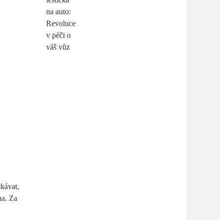
ekávat,
na. Za