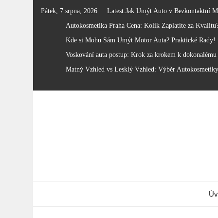
Skip
Pátek, 7 srpna, 2026
Latest:
Jak Umýt Auto v Bezkontaktní M
to
Autokosmetika Praha Cena: Kolik Zaplatíte za Kvalitu
content
Kde si Mohu Sám Umýt Motor Auta? Praktické Rady!
Voskování auta postup: Krok za krokem k dokonalému 
Matný Vzhled vs Lesklý Vzhled: Výběr Autokosmetik
Úv