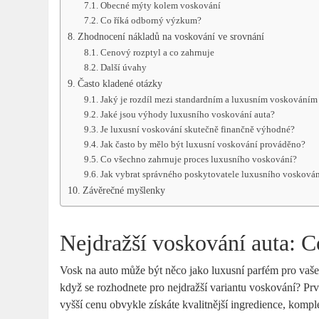
Obecné mýty kolem voskování
Co říká odborný výzkum?
Zhodnocení nákladů na voskování ve srovnání
Cenový rozptyl a co zahrnuje
Další úvahy
Často kladené otázky
Jaký je rozdíl mezi standardním a luxusním voskováním
Jaké jsou výhody luxusního voskování auta?
Je luxusní voskování skutečně finančně výhodné?
Jak často by mělo být luxusní voskování prováděno?
Co všechno zahrnuje proces luxusního voskování?
Jak vybrat správného poskytovatele luxusního voskován
Závěrečné myšlenky
Nejdražší voskování auta: C
Vosk na auto může být něco jako luxusní parfém pro vaše v
když se rozhodnete pro nejdražší variantu voskování? Prvn
vyšší cenu obvykle získáte kvalitnější ingredience, kompl