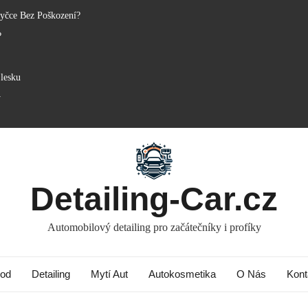
yčce Bez Poškození?
?
lesku
y
Detailing-Car.cz
Automobilový detailing pro začátečníky i profíky
od
Detailing
Mytí Aut
Autokosmetika
O Nás
Kont