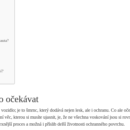
 auta?
í?
o očekávat
ozidlo; je to šmrnc, který dodává nejen lesk, ale i ochranu. Co ale oč
í věc, kterou si musíte ujasnit, je, že ne všechna voskování jsou si rov
exnější proces a možná i příslib delší životnosti ochranného povrchu.