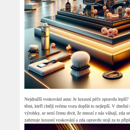
Nejdražší voskování auta: Je luxusní péče opravdu lepší?
těmi, kteří chtějí svému vozu dopřát to nejlepší. V dneš
výrobky, se není čemu divit, že mnozí z nás váhají, zda s
zahrnuje luxusní voskování a zda opravdu stojí za to připla