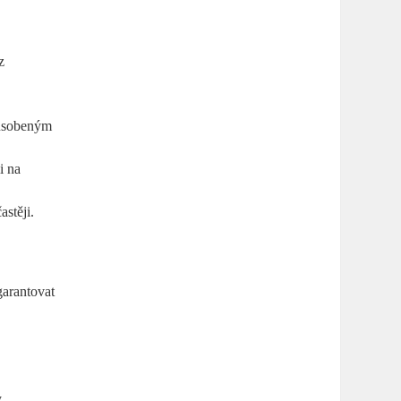
z
působeným
i na
astěji.
garantovat
.