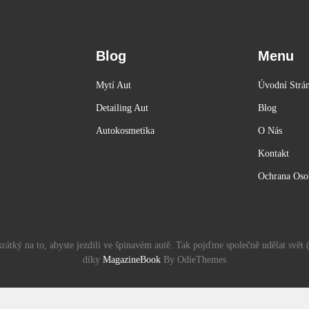
Blog
Menu
Mytí Aut
Úvodní Strá
Detailing Aut
Blog
Autokosmetika
O Nás
Kontakt
Ochrana Oso
š krátký na to, abyste jezdili ve špinavém autě. Tak pojďme společně udělat svět
díky
MagazineBook
By OdieThemes