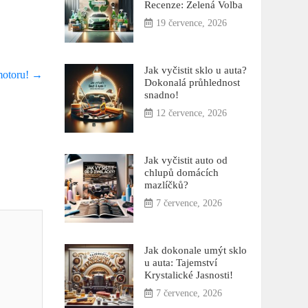
Recenze: Zelená Volba
19 července, 2026
Jak vyčistit sklo u auta?
 motoru!
→
Dokonalá průhlednost
snadno!
12 července, 2026
Jak vyčistit auto od
chlupů domácích
mazlíčků?
7 července, 2026
Jak dokonale umýt sklo
u auta: Tajemství
Krystalické Jasnosti!
7 července, 2026