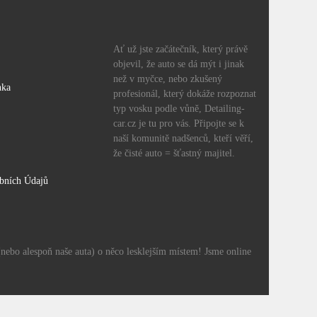
Ať už jste začátečník, který právě
objevil, že auto se dá mýt i jinak
než v myčce, nebo zkušený
nka
profesionál, který dokáže rozpoznat
typ vosku podle vůně, Detailing-
car.cz je tu pro vás. Připojte se k
naší komunitě nadšenců, kteří věří,
že čisté auto = šťastný majitel.
bních Údajů
 (nebo alespoň naše auta) o něco lesklejším místem! Jsme online