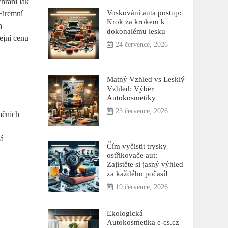
hrání lak
Voskování auta postup:
Firemní
Krok za krokem k
h
dokonalému lesku
ejní cenu
24 července, 2026
Matný Vzhled vs Lesklý
Vzhled: Výběr
Autokosmetiky
23 července, 2026
ačních
tá
Čím vyčistit trysky
ostřikovače aut:
Zajistěte si jasný výhled
za každého počasí!
19 července, 2026
Ekologická
Autokosmetika e-cs.cz