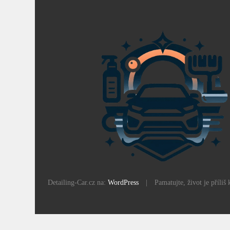
Detailing-Car.cz na:
WordPress
|
Pamatujte, život je příli