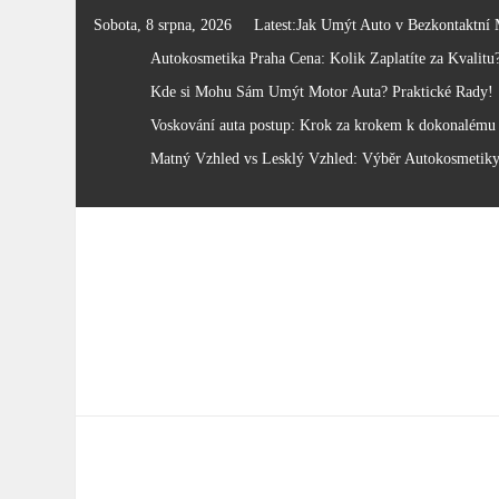
Skip
Sobota, 8 srpna, 2026
Latest:
Jak Umýt Auto v Bezkontaktní 
to
Autokosmetika Praha Cena: Kolik Zaplatíte za Kvalitu
content
Kde si Mohu Sám Umýt Motor Auta? Praktické Rady!
Voskování auta postup: Krok za krokem k dokonalému 
Matný Vzhled vs Lesklý Vzhled: Výběr Autokosmetik