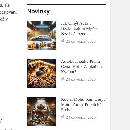
u, ale
Novinky
cestování
což v
Jak Umýt Auto v
Bezkontaktní Myčce
Bez Poškození?
26 července, 2026
Autokosmetika Praha
Cena: Kolik Zaplatíte za
Kvalitu?
24 července, 2026
Kde si Mohu Sám Umýt
Motor Auta? Praktické
Rady!
24 července, 2026
y