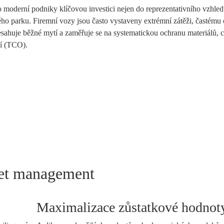
ro moderní podniky klíčovou investici nejen do reprezentativního vzhled
o parku. Firemní vozy jsou často vystaveny extrémní zátěži, častému 
řesahuje běžné mytí a zaměřuje se na systematickou ochranu materiálů, 
ví (TCO).
eet management
Maximalizace zůstatkové hodnot