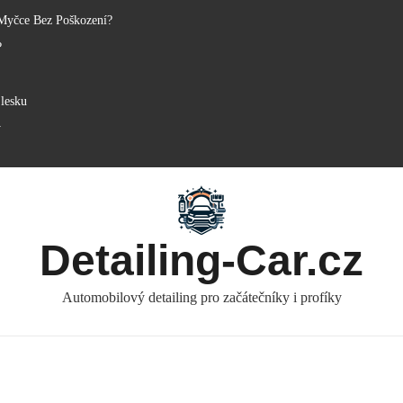
Myčce Bez Poškození?
?
lesku
y
Detailing-Car.cz
Automobilový detailing pro začátečníky i profíky