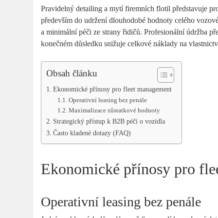
Pravidelný detailing a mytí firemních flotil představuje p
především do udržení dlouhodobé hodnoty celého vozovéh
a minimální péči ze strany řidičů. Profesionální údržba p
konečném důsledku snižuje celkové náklady na vlastnict
Obsah článku
Ekonomické přínosy pro fleet management
Operativní leasing bez penále
Maximalizace zůstatkové hodnoty
Strategický přístup k B2B péči o vozidla
Často kladené dotazy (FAQ)
Ekonomické přínosy pro fl
Operativní leasing bez penále