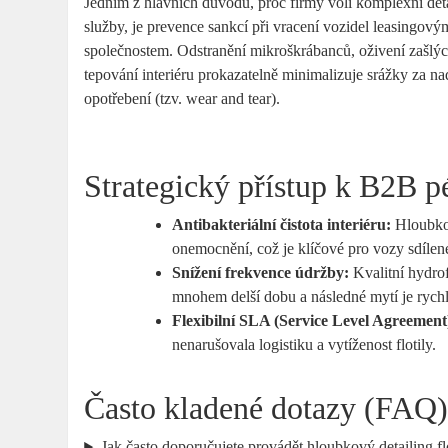
Jedním z hlavních důvodů, proč firmy volí komplexní det
služby, je prevence sankcí při vracení vozidel leasingový
společnostem. Odstranění mikroškrábanců, oživení zašlýc
tepování interiéru prokazatelně minimalizuje srážky za n
opotřebení (tzv. wear and tear).
Strategický přístup k B2B p
Antibakteriální čistota interiéru:
Hloubkov
onemocnění, což je klíčové pro vozy sdílen
Snížení frekvence údržby:
Kvalitní hydrof
mnohem delší dobu a následné mytí je rychle
Flexibilní SLA (Service Level Agreement
nenarušovala logistiku a vytíženost flotily.
Často kladené dotazy (FAQ
Jak často doporučujete provádět hloubkový detailing fl