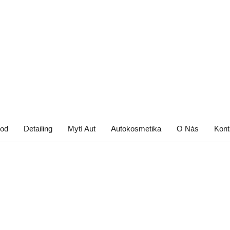
od
Detailing
Mytí Aut
Autokosmetika
O Nás
Kont