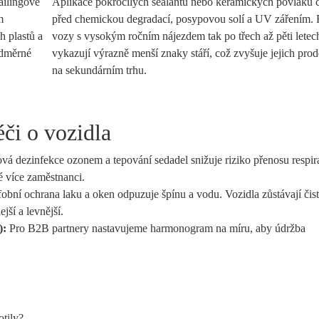
ailingové
Aplikace pokročilých sealantů nebo keramických povlaků c
m
před chemickou degradací, posypovou solí a UV zářením. 
h plastů a
vozy s vysokým ročním nájezdem tak po třech až pěti letec
adměrné
vykazují výrazně menší znaky stáří, což zvyšuje jejich prod
na sekundárním trhu.
éči o vozidla
á dezinfekce ozonem a tepování sedadel snižuje riziko přenosu respir
é více zaměstnanci.
obní ochrana laku a oken odpuzuje špínu a vodu. Vozidla zůstávají čis
jší a levnější.
):
Pro B2B partnery nastavujeme harmonogram na míru, aby údržba
)
otily?