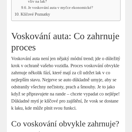
vliv na lak?
Je voskování auta v myčce ekonomické?
Klíčové Poznatky
Voskování auta: Co zahrnuje
proces
Voskování auta není jen nějaký módní trend; jde o důležitý
krok v ochraně vašeho vozidla. Proces voskování obvykle
zahrnuje několik fází, které mají za cíl udržet lak v co
nejlepším stavu. Nejprve se auto důkladně umyje, aby se
odstranily všechny nečistoty, prach a šmouhy. Je to jako
když se připravujete na rande – chcete vypadat co nejlépe!
Důkladné mytí je klíčové pro zajištění, že vosk se dostane
k laku, kde může plnit svou funkci.
Co voskování obvykle zahrnuje?