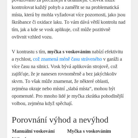
kontrolovat každý pohyb a zaměřit se na problematická
místa, která by mohla vyžadovat více pozornosti, jako jsou
škrábance či oxidace laku. To vám dává větší kontrolu nad
tím, jak a kde se vosk aplikuje, což může pozitivně
ovlivnit vzhled vozu.
V kontrastu s tím,
myčka s voskováním
nabízí efektivitu
a rychlost,
což znamená méně času stráveného
v garáži a
více času na silnici. Vosk bývá aplikován strojově, což
zajišťuje, že je nanesen rovnoměrně a bez jakýchkoliv
skvrn. To však může znamenat, že některé oblasti,
zejména okraje nebo místní „slabá místa“, mohou být
opomenuté. Pro mnoho lidé je myčka zkrátka pohodlnější
volbou, zejména když spěchají.
Porovnání výhod a nevýhod
Manuální voskování
Myčka s voskováním