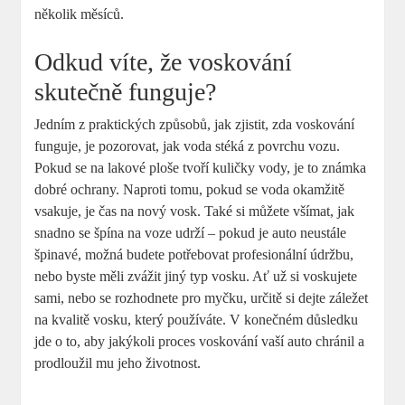
několik měsíců.
Odkud víte, že voskování
skutečně funguje?
Jedním z praktických způsobů, jak zjistit, zda voskování
funguje, je pozorovat, jak voda stéká z povrchu vozu.
Pokud se na lakové ploše tvoří kuličky vody, je to známka
dobré ochrany. Naproti tomu, pokud se voda okamžitě
vsakuje, je čas na nový vosk. Také si můžete všímat, jak
snadno se špína na voze udrží – pokud je auto neustále
špinavé, možná budete potřebovat profesionální údržbu,
nebo byste měli zvážit jiný typ vosku. Ať už si voskujete
sami, nebo se rozhodnete pro myčku, určitě si dejte záležet
na kvalitě vosku, který používáte. V konečném důsledku
jde o to, aby jakýkoli proces voskování vaší auto chránil a
prodloužil mu jeho životnost.