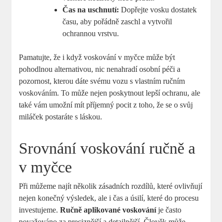
Čas na uschnutí:
Dopřejte vosku dostatek
času, aby pořádně zaschl a vytvořil
ochrannou vrstvu.
Pamatujte, že i když voskování v myčce může být
pohodlnou alternativou, nic nenahradí osobní péči a
pozornost, kterou dáte svému vozu s vlastním ručním
voskováním. To může nejen poskytnout lepší ochranu, ale
také vám umožní mít příjemný pocit z toho, že se o svůj
miláček postaráte s láskou.
Srovnání voskování ručně a
v myčce
Při můžeme najít několik zásadních rozdílů, které ovlivňují
nejen konečný výsledek, ale i čas a úsilí, které do procesu
investujeme.
Ručně aplikované voskování
je často
považováno za preciznější a detailnější. Člověk může