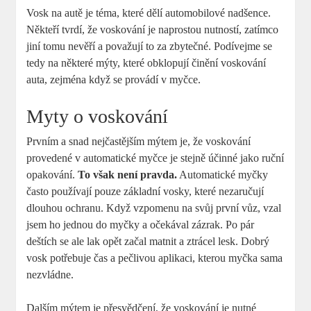
Vosk na autě je téma, které dělí automobilové nadšence.
Někteří tvrdí, že voskování je naprostou nutností, zatímco
jiní tomu nevěří a považují to za zbytečné. Podívejme se
tedy na některé mýty, které obklopují činění voskování
auta, zejména když se provádí v myčce.
Myty o voskování
Prvním a snad nejčastějším mýtem je, že voskování
provedené v automatické myčce je stejně účinné jako ruční
opakování.
To však není pravda.
Automatické myčky
často používají pouze základní vosky, které nezaručují
dlouhou ochranu. Když vzpomenu na svůj první vůz, vzal
jsem ho jednou do myčky a očekával zázrak. Po pár
deštích se ale lak opět začal matnit a ztrácel lesk. Dobrý
vosk potřebuje čas a pečlivou aplikaci, kterou myčka sama
nezvládne.
Dalším mýtem je přesvědčení, že voskování je nutné