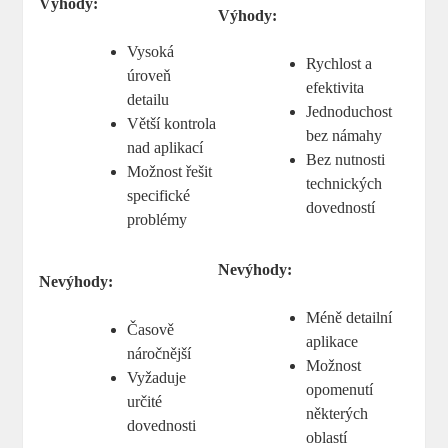
Výhody:
Výhody:
Vysoká
Rychlost a
úroveň
efektivita
detailu
Jednoduchost
Větší kontrola
bez námahy
nad aplikací
Bez nutnosti
Možnost řešit
technických
specifické
dovedností
problémy
Nevýhody:
Nevýhody:
Méně detailní
Časově
aplikace
náročnější
Možnost
Vyžaduje
opomenutí
určité
některých
dovednosti
oblastí