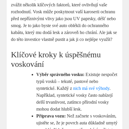
zvážit několik klíčových faktorů, které ovlivňují vaše
rozhodnutí. Vosk může poskytnout vaší karoserii ochranu
před nepříznivými vlivy jako jsou UV paprsky, déšť nebo
smog. Je to jako byste své auto oblékli do ochranného
kabátu, který mu dodá lesk a zároveň ho chrání. Ale jak se
do této investice vlastně pustit a jak ji co nejlépe využít?
Klíčové kroky k úspěšnému
voskování
Výběr správného vosku:
Existuje nespočet
typů vosků – tekuté, pastové nebo
syntetické. Každý z
nich má své výhody
.
Například, syntetické vosky často nabízejí
delší trvanlivost, zatímco přírodní vosky
mohou dodat hlubší lesk.
Příprava vozu:
Než začnete s voskováním,
ujistěte se, že je povrch auta důkladně umytý