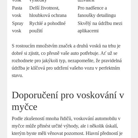
Pasta
Delší životnost,
Pro nadšence a
vosk
hloubková ochrana
fanoušky detailingu
Spray
Rychlé a pohodlné
Skvělý na údržbu mezi
vosk
použití
aplikacemi
S rostoucím množstvím značek a druhů vosků na trhu je
dobré si zjistit, co přesně vaše auto potřebuje. Ať už se
rozhodnete pro jakýkoli typ, nezapomeňte, že pravidelná
údržba je klíčová pro udržení vašeho vozu v perfektním
stavu.
Doporučení pro voskování v
myčce
Podle zkušeností mnoha řidičů, voskování automobilu v
myčce může přinést určité výhody, ale i několik úskalí,
kterým byste měli věnovat pozornost. Hlavní předností je