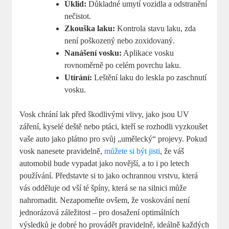
Úklid:
Důkladné umytí vozidla a odstranění
nečistot.
Zkouška laku:
Kontrola stavu laku, zda
není poškozený nebo zoxidovaný.
Nanášení vosku:
Aplikace vosku
rovnoměrně po celém povrchu laku.
Utírání:
Leštění laku do leskla po zaschnutí
vosku.
Vosk chrání lak před škodlivými vlivy, jako jsou UV
záření, kyselé deště nebo ptáci, kteří se rozhodli vyzkoušet
vaše auto jako plátno pro svůj „umělecký“ projevy. Pokud
vosk nanesete pravidelně,
můžete si být jisti
, že váš
automobil bude vypadat jako novější, a to i po letech
používání. Představte si to jako ochrannou vrstvu, která
vás odděluje od vší té špíny, která se na silnici může
nahromadit. Nezapomeňte ovšem, že voskování není
jednorázová záležitost – pro dosažení optimálních
výsledků je dobré ho provádět pravidelně, ideálně každých