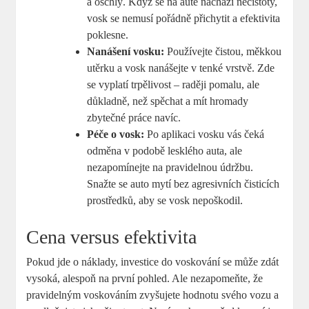
a oschlý. Když se na autě nachází nečistoty,
vosk se nemusí pořádně přichytit a efektivita
poklesne.
Nanášení vosku:
Používejte čistou, měkkou
utěrku a vosk nanášejte v tenké vrstvě. Zde
se vyplatí trpělivost – raději pomalu, ale
důkladně, než spěchat a mít hromady
zbytečné práce navíc.
Péče o vosk:
Po aplikaci vosku vás čeká
odměna v podobě lesklého auta, ale
nezapomínejte na pravidelnou údržbu.
Snažte se auto mytí bez agresivních čisticích
prostředků, aby se vosk nepoškodil.
Cena versus efektivita
Pokud jde o náklady, investice do voskování se může zdát
vysoká, alespoň na první pohled. Ale nezapomeňte, že
pravidelným voskováním zvyšujete hodnotu svého vozu a