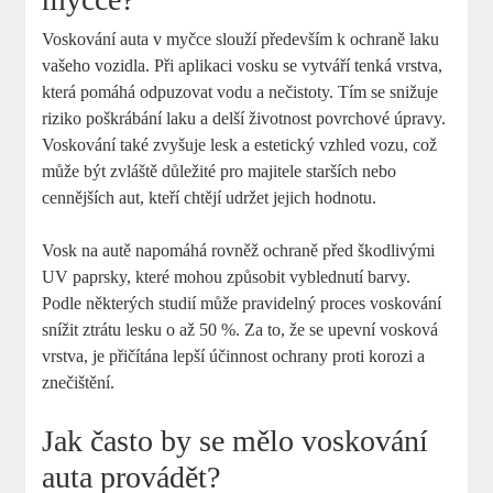
Voskování auta v myčce slouží především k ochraně laku
vašeho vozidla. Při aplikaci vosku se vytváří tenká vrstva,
která pomáhá odpuzovat vodu a nečistoty. Tím se snižuje
riziko poškrábání laku a delší životnost povrchové úpravy.
Voskování také zvyšuje lesk a estetický vzhled vozu, což
může být zvláště důležité pro majitele starších nebo
cennějších aut, kteří chtějí udržet jejich hodnotu.
Vosk na autě napomáhá rovněž ochraně před škodlivými
UV paprsky, které mohou způsobit vyblednutí barvy.
Podle některých studií může pravidelný proces voskování
snížit ztrátu lesku o až 50 %. Za to, že se upevní vosková
vrstva, je přičítána lepší účinnost ochrany proti korozi a
znečištění.
Jak často by se mělo voskování
auta provádět?