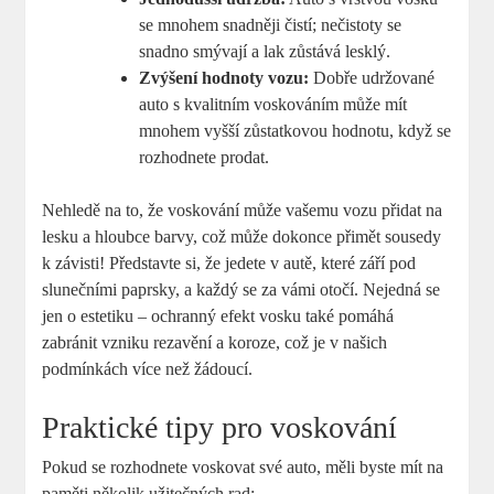
se mnohem snadněji čistí; nečistoty se
snadno smývají a lak zůstává lesklý.
Zvýšení hodnoty vozu:
Dobře udržované
auto s kvalitním voskováním může mít
mnohem vyšší zůstatkovou hodnotu, když se
rozhodnete prodat.
Nehledě na to, že voskování může vašemu vozu přidat na
lesku a hloubce barvy, což může dokonce přimět sousedy
k závisti! Představte si, že jedete v autě, které září pod
slunečními paprsky, a každý se za vámi otočí. Nejedná se
jen o estetiku – ochranný efekt vosku také pomáhá
zabránit vzniku rezavění a koroze, což je v našich
podmínkách více než žádoucí.
Praktické tipy pro voskování
Pokud se rozhodnete voskovat své auto, měli byste mít na
paměti několik užitečných rad: