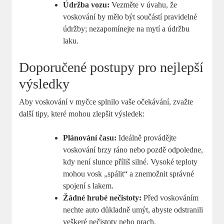
Údržba vozu:
Vezměte v úvahu, že
voskování by mělo být součástí pravidelné
údržby; nezapomínejte na mytí a údržbu
laku.
Doporučené postupy pro nejlepší
výsledky
Aby voskování v myčce splnilo vaše očekávání, zvažte
další tipy, které mohou zlepšit výsledek:
Plánování času:
Ideálně provádějte
voskování brzy ráno nebo pozdě odpoledne,
kdy není slunce příliš silné. Vysoké teploty
mohou vosk „spálit“ a znemožnit správné
spojení s lakem.
Žádné hrubé nečistoty:
Před voskováním
nechte auto důkladně umýt, abyste odstranili
veškeré nečistoty nebo prach.