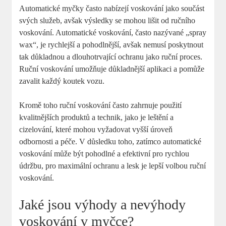
Automatické myčky často nabízejí voskování jako součást
svých služeb, avšak výsledky se mohou lišit od ručního
voskování. Automatické voskování, často nazývané „spray
wax“, je rychlejší a pohodlnější, avšak nemusí poskytnout
tak důkladnou a dlouhotrvající ochranu jako ruční proces.
Ruční voskování umožňuje důkladnější aplikaci a pomůže
zavalit každý koutek vozu.
Kromě toho ruční voskování často zahrnuje použití
kvalitnějších produktů a technik, jako je leštění a
cizelování, které mohou vyžadovat vyšší úroveň
odbornosti a péče. V důsledku toho, zatímco automatické
voskování může být pohodlné a efektivní pro rychlou
údržbu, pro maximální ochranu a lesk je lepší volbou ruční
voskování.
Jaké jsou výhody a nevýhody
voskování v myčce?