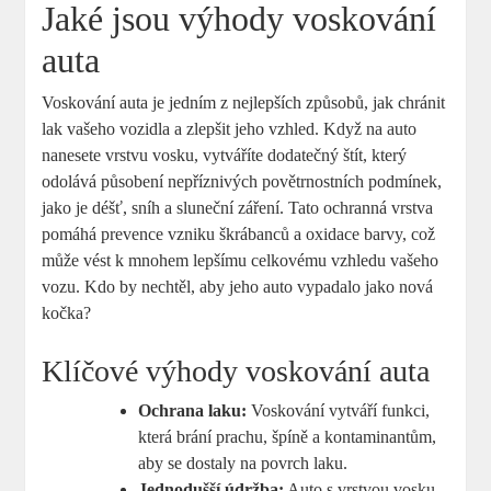
Jaké jsou výhody voskování
auta
Voskování auta je jedním z nejlepších způsobů, jak chránit
lak vašeho vozidla a zlepšit jeho vzhled. Když na auto
nanesete vrstvu vosku, vytváříte dodatečný štít, který
odolává působení nepříznivých povětrnostních podmínek,
jako je déšť, sníh a sluneční záření. Tato ochranná vrstva
pomáhá prevence vzniku škrábanců a oxidace barvy, což
může vést k mnohem lepšímu celkovému vzhledu vašeho
vozu. Kdo by nechtěl, aby jeho auto vypadalo jako nová
kočka?
Klíčové výhody voskování auta
Ochrana laku:
Voskování vytváří funkci,
která brání prachu, špíně a kontaminantům,
aby se dostaly na povrch laku.
Jednodušší údržba:
Auto s vrstvou vosku