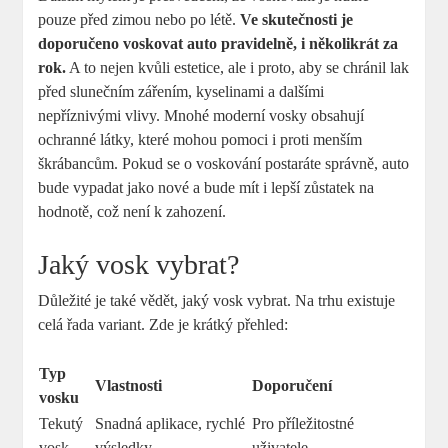
pouze před zimou nebo po létě.
Ve skutečnosti je
doporučeno voskovat auto pravidelně, i několikrát za
rok.
A to nejen kvůli estetice, ale i proto, aby se chránil lak
před slunečním zářením, kyselinami a dalšími
nepříznivými vlivy. Mnohé moderní vosky obsahují
ochranné látky, které mohou pomoci i proti menším
škrábancům. Pokud se o voskování postaráte správně, auto
bude vypadat jako nové a bude mít i lepší zůstatek na
hodnotě, což není k zahození.
Jaký vosk vybrat?
Důležité je také vědět, jaký vosk vybrat. Na trhu existuje
celá řada variant. Zde je krátký přehled:
Typ
Vlastnosti
Doporučení
vosku
Tekutý
Snadná aplikace, rychlé
Pro příležitostné
vosk
výsledky
uživatele