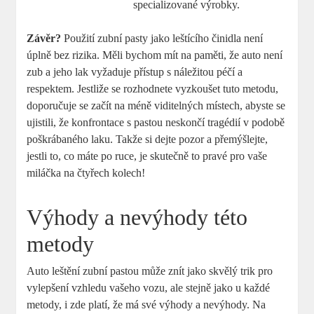
specializované výrobky.
Závěr?
Použití zubní pasty jako leštícího činidla není
úplně bez rizika. Měli bychom mít na paměti, že auto není
zub a jeho lak vyžaduje přístup s náležitou péčí a
respektem. Jestliže se rozhodnete vyzkoušet tuto metodu,
doporučuje se začít na méně viditelných místech, abyste se
ujistili, že konfrontace s pastou neskončí tragédií v podobě
poškrábaného laku. Takže si dejte pozor a přemýšlejte,
jestli to, co máte po ruce, je skutečně to pravé pro vaše
miláčka na čtyřech kolech!
Výhody a nevýhody této
metody
Auto leštění zubní pastou může znít jako skvělý trik pro
vylepšení vzhledu vašeho vozu, ale stejně jako u každé
metody, i zde platí, že má své výhody a nevýhody. Na