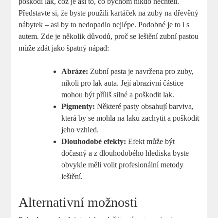
poškodí lak, což je asi to, co bychom nikdo nechtěli.
Představte si, že byste použili kartáček na zuby na dřevěný
nábytek – asi by to nedopadlo nejlépe. Podobné je to i s
autem. Zde je několik důvodů, proč se leštění zubní pastou
může zdát jako špatný nápad:
Abráze:
Zubní pasta je navržena pro zuby,
nikoli pro lak auta. Její abrazivní částice
mohou být příliš silné a poškodit lak.
Pigmenty:
Některé pasty obsahují barviva,
která by se mohla na laku zachytit a poškodit
jeho vzhled.
Dlouhodobé efekty:
Efekt může být
dočasný a z dlouhodobého hlediska byste
obvykle měli volit profesionální metody
leštění.
Alternativní možnosti