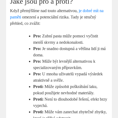
Jaké jsou pro a proti?
Když přemýšlíme nad touto alternativou,
je dobré mít na
paměti
omezení a potenciální rizika. Tady je stručný
přehled, co zvážit:
Pro:
Zubní pasta může pomoci vyčistit
menší skvrny a nedokonalosti.
Pro:
Je snadno dostupná a většina lidí ji má
doma.
Pro:
Může být levnější alternativou k
specializovaným přípravkům.
Pro:
U mnoha uživatelů vypadá výsledek
atraktivně a svěže.
Proti:
Může způsobit poškrábání laku,
pokud použijete nevhodné materiály.
Proti:
Není to dlouhodobé řešení, efekt brzy
vyprchá.
Proti:
Může vám zanechat zbytečné zbytky,