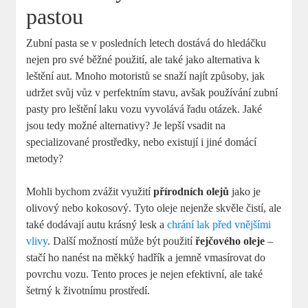
pastou
Zubní pasta se v posledních letech dostává do hledáčku
nejen pro své běžné použití, ale také jako alternativa k
leštění aut. Mnoho motoristů se snaží najít způsoby, jak
udržet svůj vůz v perfektním stavu, avšak používání zubní
pasty pro leštění laku vozu vyvolává řadu otázek. Jaké
jsou tedy možné alternativy? Je lepší vsadit na
specializované prostředky, nebo existují i jiné domácí
metody?
Mohli bychom zvážit využití
přírodních olejů
jako je
olivový nebo kokosový. Tyto oleje nejenže skvěle čistí, ale
také dodávají autu krásný lesk a
chrání lak před vnějšími
vlivy
. Další možností může být použití
řejčového oleje
–
stačí ho nanést na měkký hadřík a jemně vmasírovat do
povrchu vozu. Tento proces je nejen efektivní, ale také
šetrný k životnímu prostředí.