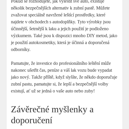
Pokud se rozhodujete, jak vyleštit své auto, existuje
několik bezpečnějších alternativ k zubní pastě. Můžete
zvažovat speciálně navržené leštící prostředky, které
najdete v obchodech s autodoplňky. Tyto výrobky jsou
účinnější, šetrnější k laku a jejich použití je podloženo
výzkumem. Také jsou k dispozici mnoho DIY metod, jako
je použití autokosmetiky, která je účinná a doporučená
odborníky.
Pamatujte, že investice do profesionálního leštění může
nakonec ušetřit čas, peníze a váš lak vozu bude vypadat
jako nový. Takže příště, když slyšíte, že někdo doporučuje
zubní pastu, pamatujte si, že lepší a bezpečnější volby
existují, ať už se jedná o vaše auto nebo zuby!
Závěrečné myšlenky a
doporučení