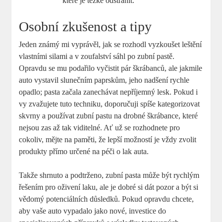
které je těžké odstranit.
Osobní zkušenost a tipy
Jeden známý mi vyprávěl, jak se rozhodl vyzkoušet leštění
vlastními silami a v zoufalství sáhl po zubní pastě.
Opravdu se mu podařilo vyčistit pár škrábanců, ale jakmile
auto vystavil slunečním paprskům, jeho nadšení rychle
opadlo; pasta začala zanechávat nepříjemný lesk. Pokud i
vy zvažujete tuto techniku, doporučuji spíše kategorizovat
skvrny a používat zubní pastu na drobné škrábance, které
nejsou zas až tak viditelné. Ať už se rozhodnete pro
cokoliv, mějte na paměti, že lepší možností je vždy zvolit
produkty přímo určené na péči o lak auta.
Takže shrnuto a podtrženo, zubní pasta může být rychlým
řešením pro oživení laku, ale je dobré si dát pozor a být si
vědomý potenciálních důsledků. Pokud opravdu chcete,
aby vaše auto vypadalo jako nové, investice do