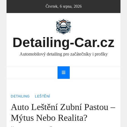
Skip
Čtvrtek, 6 srpna, 2026
to
content
Detailing-Car.cz
Automobilový detailing pro začátečníky i profíky
DETAILING
LEŠTĚNÍ
Auto Leštění Zubní Pastou –
Mýtus Nebo Realita?