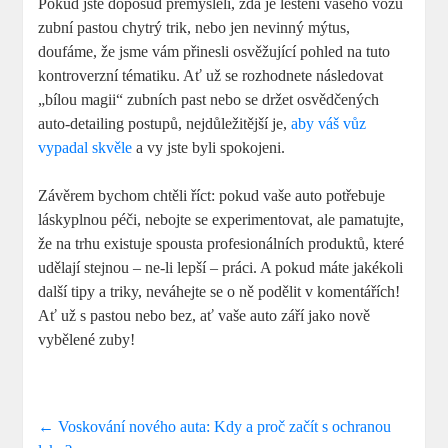
Pokud jste doposud přemýšleli, zda je leštění vašeho vozu
zubní pastou chytrý trik, nebo jen nevinný mýtus,
doufáme, že jsme vám přinesli osvěžující pohled na tuto
kontroverzní tématiku. Ať už se rozhodnete následovat
„bílou magii“ zubních past nebo se držet osvědčených
auto-detailing postupů, nejdůležitější je,
aby váš vůz
vypadal skvěle
a vy jste byli spokojeni.
Závěrem bychom chtěli říct: pokud vaše auto potřebuje
láskyplnou péči, nebojte se experimentovat, ale pamatujte,
že na trhu existuje spousta profesionálních produktů, které
udělají stejnou – ne-li lepší – práci. A pokud máte jakékoli
další tipy a triky, neváhejte se o ně podělit v komentářích!
Ať už s pastou nebo bez, ať vaše auto září jako nově
vybělené zuby!
←
Voskování nového auta: Kdy a proč začít s ochranou