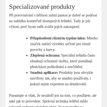
Specializované produkty
Při porovnávání s běžnou zubní pastou je dobré se podívat
na nabídku komerčně dostupných leštidel. Tady je pár
výhod, proč byste měli zvážit jejich zakoupení:
Přizpůsobení různým typům laku:
Mnoho
značek nabízí výrobky určené pro různé
povrchy a barvy.
Zlepšená ochrana:
Speciální leštidla často
obsahují ochranné složky, které pomáhají
předcházet poškrábání a znečištění.
Snadná aplikace:
Produkty jsou obvykle
navrženy tak, aby se snadno používaly, i
pokud nejste expertem na detailování.
Pamatujte si však, že nezáleží jen na tom, co použijete, ale
také jak to provedete. Správná technika leštění může
výrazně ovlivnit výsledný efekt. Nezapomeňte na