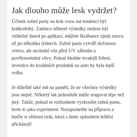
Jak dlouho může lesk vydržet?
Účinek zubní pasty na lesk vozu má tendenci být
krátkodobý. Zatímco některé výsledky mohou být
viditelné ihned po aplikaci, můžete škrábance zjistit znovu
už po několika týdnech. Zubní pasta vytváří dočasnou
vrstvu, ale nechrání vůz před UV zářením a
povětrnostními vlivy. Pokud hledáte trvalejší řešení,
investice do kvalitních produktů na auto by byla lepší
volba.
Je důležité také mít na paměti, že ne všechny výsledky
jsou stejné. Některý lak jednoduše může reagovat lépe než
jiný. Takže, pokud se rozhodnete vyzkoušet zubní pastu,
berte to jako experiment. Nezapomeňte na přípravu a
buďte si vědomi rizik, která s tímto způsobem leštění
přicházejí!