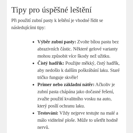
Tipy pro úspěšné leštění
Při použití zubní pasty k leštění je vhodné řídit se
následujícími tipy:
Výběr zubní pasty:
Zvolte bílou pastu bez
abrazivních částic. Některé gelové varianty
mohou způsobit více škody než užitku.
Čistý hadřík:
Použijte měkký, čistý hadřík,
aby nedošlo k dalším poškrábání laku. Staré
tričko funguje skvěle!
Primer nebo základní nátěr:
Ačkoliv je
zubní pasta chápána jako dočasné řešení,
zvažte použití kvalitního vosku na auto,
který posílí ochranu laku.
Testování:
Vždy nejprve testujte na malé a
málo viditelné ploše. Může to ušetřit hodně
nervů.