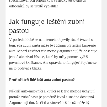
specializovaných přípravků s výsledky testovaných
odborníků by se určitě vyplatila!
Jak funguje leštění zubní
pastou
V poslední době se na internetu objevily různé tvrzení o
tom, zda zubní pasta může být účinná při leštění karoserie
auta. Mnozí zastánci této metody argumentují, že obsahuje
jemné abrazivní částice, které by měly pomoci vyřešit
povrchové škrábance. Ale opravdu to funguje? Pojďme se
na to podívat z blízka.
Proč někteří lidé leští auta zubní pastou?
Někteří auto-milovníci a kutílci se k této metodě uchylují,
protože zubní pasta je poměrně levná a snadno dostupná.
Argumentují tím, že čistí a zároveň leští, což může být