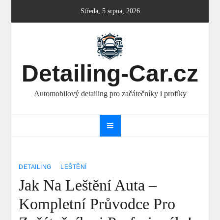
Skip
Středa, 5 srpna, 2026
to
content
Detailing-Car.cz
Automobilový detailing pro začátečníky i profíky
DETAILING
LEŠTĚNÍ
Jak Na Leštění Auta –
Kompletní Průvodce Pro