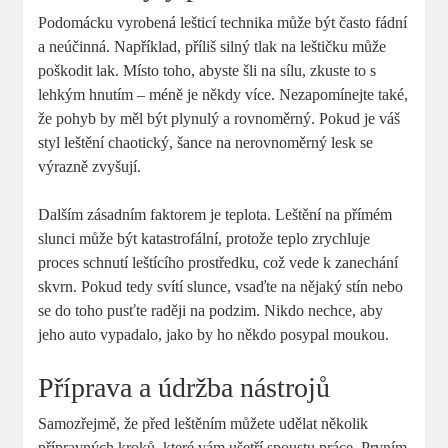
Podomácku vyrobená lešticí technika může být často fádní
a neúčinná. Například, příliš silný tlak na leštičku může
poškodit lak. Místo toho, abyste šli na sílu, zkuste to s
lehkým hnutím – méně je někdy více. Nezapomínejte také,
že pohyb by měl být plynulý a rovnoměrný. Pokud je váš
styl leštění chaotický, šance na nerovnoměrný lesk se
výrazně zvyšují.
Dalším zásadním faktorem je teplota. Leštění na přímém
slunci může být katastrofální, protože teplo zrychluje
proces schnutí leštícího prostředku, což vede k zanechání
skvrn. Pokud tedy svítí slunce, vsaďte na nějaký stín nebo
se do toho pusťte raději na podzim. Nikdo nechce, aby
jeho auto vypadalo, jako by ho někdo posypal moukou.
Příprava a údržba nástrojů
Samozřejmě, že před leštěním můžete udělat několik
přípravných kroků, které vám ušetří spoustu práce. Prvním