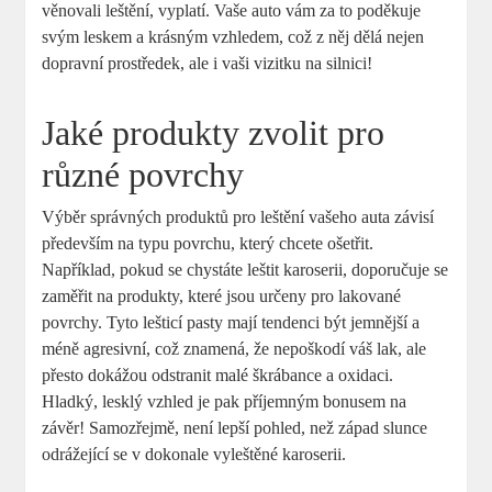
věnovali leštění, vyplatí. Vaše auto vám za to poděkuje
svým leskem a krásným vzhledem, což z něj dělá nejen
dopravní prostředek, ale i vaši vizitku na silnici!
Jaké produkty zvolit pro
různé povrchy
Výběr správných produktů pro leštění vašeho auta závisí
především na typu povrchu, který chcete ošetřit.
Například, pokud se chystáte leštit karoserii, doporučuje se
zaměřit na produkty, které jsou určeny pro lakované
povrchy. Tyto lešticí pasty mají tendenci být jemnější a
méně agresivní, což znamená, že nepoškodí váš lak, ale
přesto dokážou odstranit malé škrábance a oxidaci.
Hladký, lesklý vzhled je pak příjemným bonusem na
závěr! Samozřejmě, není lepší pohled, než západ slunce
odrážející se v dokonale vyleštěné karoserii.