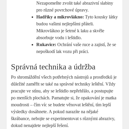
Nezapomeňte zvolit také abrazivní slabiny
pro různé povrchové úpravy.
Hadříky a mikrovlákno:
Tyto kousky látky
budou vašimi nejlepšími přáteli.
Mikrovlákno je šetrné k laku a skvěle
absorbuje vodu i leštidlo.
Rukavice:
Ochrání vaše ruce a zajistí, že se
nepoškodí lak vozu při práci.
Správná technika a údržba
Po shromáždění všech potřebných nástrojů a prostředků je
důležité zaměřit se také na správné techniky leštění. Vždy
pracujte ve stínu, aby se leštidlo nepřehřálo, a postupujte
po menších plochách. Pamatujte si, že opakování je matka
moudrosti – čím víc se budete věnovat leštění, tím lepší
výsledky dosáhnete. A pokud narazíte na nějaké
škrábance, nebojte se experimentovat s různými abrazivy,
dokud nenajdete nejlepší řešení.