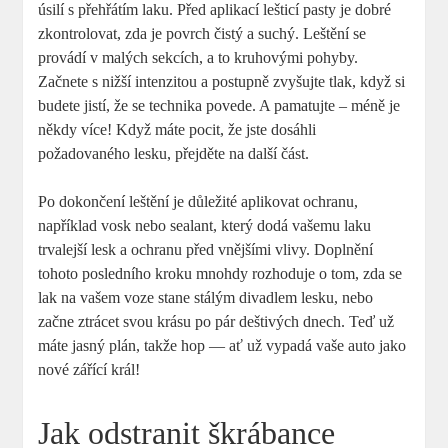
úsilí s přehřátím laku. Před aplikací lešticí pasty je dobré
zkontrolovat, zda je povrch čistý a suchý. Leštění se
provádí v malých sekcích, a to kruhovými pohyby.
Začnete s nižší intenzitou a postupně zvyšujte tlak, když si
budete jistí, že se technika povede. A pamatujte – méně je
někdy více! Když máte pocit, že jste dosáhli
požadovaného lesku, přejděte na další část.
Po dokončení leštění je důležité aplikovat ochranu,
například vosk nebo sealant, který dodá vašemu laku
trvalejší lesk a ochranu před vnějšími vlivy. Doplnění
tohoto posledního kroku mnohdy rozhoduje o tom, zda se
lak na vašem voze stane stálým divadlem lesku, nebo
začne ztrácet svou krásu po pár deštivých dnech. Teď už
máte jasný plán, takže hop — ať už vypadá vaše auto jako
nové zářící král!
Jak odstranit škrábance