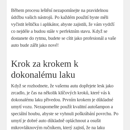
Během procesu leštění nezapomínejte na pravidelnou
údržbu vašich nástrojů. Po každém použití byste měli
vyčistit leštičku i aplikátor, abyste zajistili, že vám vydrží
co nejdéle a budou stále v perfektním stavu. Když se
dostanete do rytmu, budete se cítit jako profesionál a vaše
auto bude zářit jako nové!
Krok za krokem k
dokonalému laku
Když se rozhodnete, že vašemu autu dopřejete lesk jako
zrcadlo, je čas na několik klíčových kroků, které vás k
dokonalému laku přivedou. Prvním krokem je důkladné
umytí vozu. Nezapomeňte použít kvalitní autošampon a
speciální houbu, abyste se vyhnuli poškrábání povrchu. Po
umytí je dobré auto důkladně opláchnout a osušit
mikrovláknovým ručníkem, který zajistí, že na laku