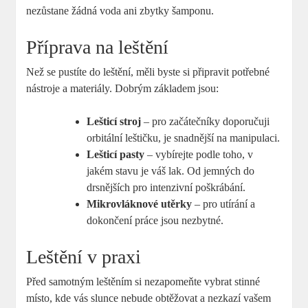
nezůstane žádná voda ani zbytky šamponu.
Příprava na leštění
Než se pustíte do leštění, měli byste si připravit potřebné
nástroje a materiály. Dobrým základem jsou:
Lešticí stroj
– pro začátečníky doporučuji
orbitální leštičku, je snadnější na manipulaci.
Lešticí pasty
– vybírejte podle toho, v
jakém stavu je váš lak. Od jemných do
drsnějších pro intenzivní poškrábání.
Mikrovláknové utěrky
– pro utírání a
dokončení práce jsou nezbytné.
Leštění v praxi
Před samotným leštěním si nezapomeňte vybrat stinné
místo, kde vás slunce nebude obtěžovat a nezkazí vašem