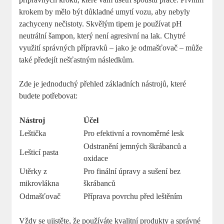
krokem by mělo být důkladné umytí vozu, aby nebyly
zachyceny nečistoty. Skvělým tipem je používat pH
neutrální šampon, který není agresivní na lak. Chytré
využití správných přípravků – jako je odmašťovač – může
také předejít nešťastným následkům.
Zde je jednoduchý přehled základních nástrojů, které
budete potřebovat:
Nástroj
Účel
Leštička
Pro efektivní a rovnoměrné lesk
Odstranění jemných škrábanců a
Lešticí pasta
oxidace
Utěrky z
Pro finální úpravy a sušení bez
mikrovlákna
škrábanců
Odmašťovač
Příprava povrchu před leštěním
Vždy se ujistěte, že používáte kvalitní produkty a správné