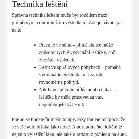
Technika leštění
Správná technika leštění může být rozdílem mezi
průměrným a ohromujícím výsledkem. Zde je návod, jak
na to:
Pracujte ve stínu – přímé slunce může
způsobit rychlé vysychání leštičky, což
zhoršuje výsledek.
Leštit ve spirálových pohybech – pomáhá
vyrovnat intenzitu tlaku a zajistit
rovnoměrné pokrytí.
Nikdy neaplikujte příliš mnoho tlaku –
leštička by měla pracovat za vás,
nepotřebujete být Hulk!
Pokud se budete řídit těmito tipy, brzy budete mít pocit, že
se vaše auto blýská jako nové. A nezapomeňte, leštění je
nejen o vyleštění laku, ale také o radosti z pohledu na auto,