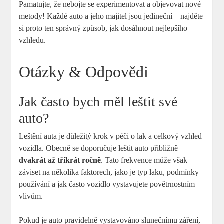
Pamatujte, že nebojte se experimentovat a objevovat nové
metody! Každé auto a jeho majitel jsou jedineční – najděte
si proto ten správný způsob, jak dosáhnout nejlepšího
vzhledu.
Otázky & Odpovědi
Jak často bych měl leštit své
auto?
Leštění auta je důležitý krok v péči o lak a celkový vzhled
vozidla. Obecně se doporučuje leštit auto přibližně
dvakrát až třikrát ročně
. Tato frekvence může však
záviset na několika faktorech, jako je typ laku, podmínky
používání a jak často vozidlo vystavujete povětrnostním
vlivům.
Pokud je auto pravidelně vystavováno slunečnímu záření,