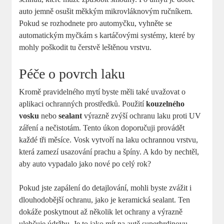
auto jemně osušit měkkým mikrovláknovým ručníkem.
Pokud se rozhodnete pro automyčku, vyhněte se
automatickým myčkám s kartáčovými systémy, které by
mohly poškodit tu čerstvě leštěnou vrstvu.
Péče o povrch laku
Kromě pravidelného mytí byste měli také uvažovat o
aplikaci ochranných prostředků. Použití
kouzelného
vosku
nebo
sealant
výrazně zvýší ochranu laku proti UV
záření a nečistotám. Tento úkon doporučuji provádět
každé tři měsíce. Vosk vytvoří na laku ochrannou vrstvu,
která zamezí usazování prachu a špíny. A kdo by nechtěl,
aby auto vypadalo jako nové po celý rok?
Pokud jste zapálení do detajlování, mohli byste zvážit i
dlouhodobější ochranu, jako je keramická sealant. Ten
dokáže poskytnout až několik let ochrany a výrazně
ulehčuje údržbu. Je to jako mít na autě superhrdinovu