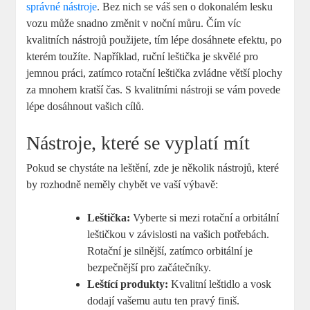
správné nástroje
. Bez nich se váš sen o dokonalém lesku
vozu může snadno změnit v noční můru. Čím víc
kvalitních nástrojů použijete, tím lépe dosáhnete efektu, po
kterém toužíte. Například, ruční leštička je skvělé pro
jemnou práci, zatímco rotační leštička zvládne větší plochy
za mnohem kratší čas. S kvalitními nástroji se vám povede
lépe dosáhnout vašich cílů.
Nástroje, které se vyplatí mít
Pokud se chystáte na leštění, zde je několik nástrojů, které
by rozhodně neměly chybět ve vaší výbavě:
Leštička:
Vyberte si mezi rotační a orbitální
leštičkou v závislosti na vašich potřebách.
Rotační je silnější, zatímco orbitální je
bezpečnější pro začátečníky.
Leštící produkty:
Kvalitní leštidlo a vosk
dodají vašemu autu ten pravý finiš.