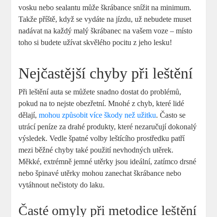
vosku nebo sealantu může škrábance snížit na minimum.
Takže příště, když se vydáte na jízdu, už nebudete muset
nadávat na každý malý škrábanec na vašem voze – místo
toho si budete užívat skvělého pocitu z jeho lesku!
Nejčastější chyby při leštění
Při leštění auta se můžete snadno dostat do problémů,
pokud na to nejste obezřetní. Mnohé z chyb, které lidé
dělají,
mohou způsobit více škody než užitku
. Často se
utrácí peníze za drahé produkty, které nezaručují dokonalý
výsledek. Vedle špatné volby leštícího prostředku patří
mezi běžné chyby také použití nevhodných utěrek.
Měkké, extrémně jemné utěrky jsou ideální, zatímco drsné
nebo špinavé utěrky mohou zanechat škrábance nebo
vytáhnout nečistoty do laku.
Časté omyly při metodice leštění