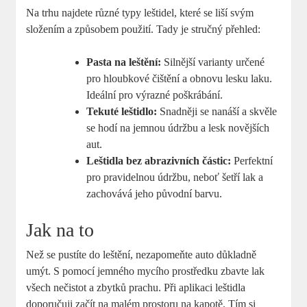
Na trhu najdete různé typy leštidel, které se liší svým
složením a způsobem použití. Tady je stručný přehled:
Pasta na leštění:
Silnější varianty určené
pro hloubkové čištění a obnovu lesku laku.
Ideální pro výrazné poškrábání.
Tekuté leštidlo:
Snadněji se nanáší a skvěle
se hodí na jemnou údržbu a lesk novějších
aut.
Leštidla bez abrazivních částic:
Perfektní
pro pravidelnou údržbu, neboť šetří lak a
zachovává jeho původní barvu.
Jak na to
Než se pustíte do leštění, nezapomeňte auto důkladně
umýt. S pomocí jemného mycího prostředku zbavte lak
všech nečistot a zbytků prachu. Při aplikaci leštidla
doporučuji začít na malém prostoru na kapotě. Tím si