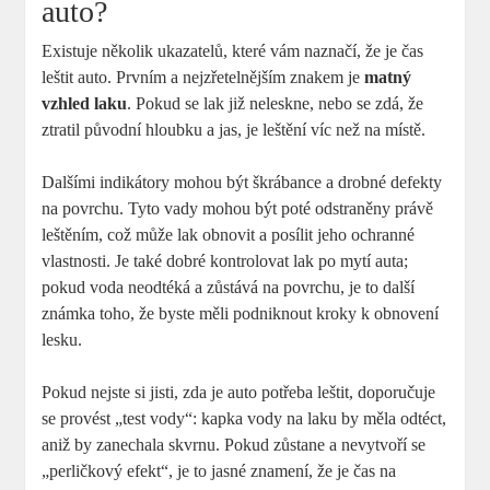
auto?
Existuje několik ukazatelů, které vám naznačí, že je čas
leštit auto. Prvním a nejzřetelnějším znakem je
matný
vzhled laku
. Pokud se lak již neleskne, nebo se zdá, že
ztratil původní hloubku a jas, je leštění víc než na místě.
Dalšími indikátory mohou být škrábance a drobné defekty
na povrchu. Tyto vady mohou být poté odstraněny právě
leštěním, což může lak obnovit a posílit jeho ochranné
vlastnosti. Je také dobré kontrolovat lak po mytí auta;
pokud voda neodtéká a zůstává na povrchu, je to další
známka toho, že byste měli podniknout kroky k obnovení
lesku.
Pokud nejste si jisti, zda je auto potřeba leštit, doporučuje
se provést „test vody“: kapka vody na laku by měla odtéct,
aniž by zanechala skvrnu. Pokud zůstane a nevytvoří se
„perličkový efekt“, je to jasné znamení, že je čas na