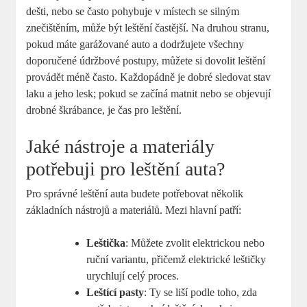
dešti, nebo se často pohybuje v místech se silným
znečištěním, může být leštění častější. Na druhou stranu,
pokud máte garážované auto a dodržujete všechny
doporučené údržbové postupy, můžete si dovolit leštění
provádět méně často. Každopádně je dobré sledovat stav
laku a jeho lesk; pokud se začíná matnit nebo se objevují
drobné škrábance, je čas pro leštění.
Jaké nástroje a materiály
potřebuji pro leštění auta?
Pro správné leštění auta budete potřebovat několik
základních nástrojů a materiálů. Mezi hlavní patří:
Leštička
: Můžete zvolit elektrickou nebo
ruční variantu, přičemž elektrické leštičky
urychlují celý proces.
Leštící pasty
: Ty se liší podle toho, zda