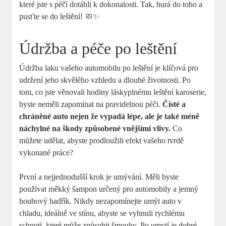
které jste s péčí dotáhli k dokonalosti. Tak, hurá do toho a
pusťte se do leštění! 🧼✨
Údržba a péče po leštění
Údržba laku vašeho automobilu po leštění je klíčová pro
udržení jeho skvělého vzhledu a dlouhé životnosti. Po
tom, co jste věnovali hodiny láskyplnému leštění karoserie,
byste neměli zapomínat na pravidelnou péči.
Čisté a
chráněné auto nejen že vypadá lépe, ale je také méně
náchylné na škody způsobené vnějšími vlivy.
Co
můžete udělat, abyste prodloužili efekt vašeho tvrdě
vykonané práce?
První a nejjednodušší krok je umývání. Měli byste
používat měkký šampon určený pro automobily a jemný
houbový hadřík. Nikdy nezapomínejte umýt auto v
chladu, ideálně ve stínu, abyste se vyhnuli rychlému
schnutí, které může způsobit šmouhy. Po umytí je dobré