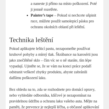
a naneste ji přímo na místo poškození. Poté
ji jemně rozetřete.
Painter’s tape
– Pokud si nechcete ušpinit
ruce, můžete použít samolepicí pásku pro
ochranu okolních oblastí při leštění.
Technika leštění
Pokud aplikujete lešticí pastu, nezapomeňte používat
kruhové pohyby a mírný tlak. Škrábance na karosérii jsou
jako znečištěné sklo – čím víc se o ně staráte, tím lépe
vypadají. Ujistěte se, že se vám na konci práce podaří
odstranit veškeré zbytky produktu, abyste zabránili
dalšímu poškození laku.
Bez ohledu na to, zda se rozhodnete pro domácí opravy,
nebo vyhledáte odborníka, klíčové je nezapomínat na
pravidelnou údržbu a ochranu laku vašeho auta. Mějte na
paměti, že prevence je nejlepší léčba, a občasné aplikování