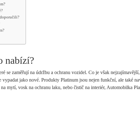
um?
é?
doporučili?
?
um?
o nabízí?
é se zaměřují na⁢ údržbu a ochranu vozidel. Co je​ však ⁤nejzajímavější, je
de vypadat jako nové. Produkty Platinum ‌jsou nejen⁢ funkční, ale ‌také n
na mytí, ​vosk na ochranu laku, nebo čistič ‌na​ interiér, Automobilka Pl