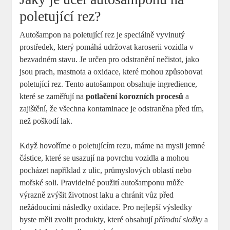
poletující rez?
Autošampon na poletující rez je speciálně vyvinutý
prostředek, který pomáhá udržovat karoserii vozidla v
bezvadném stavu. Je určen pro odstranění nečistot, jako
jsou prach, mastnota a oxidace, které mohou způsobovat
poletující rez. Tento autošampon obsahuje ingredience,
které se zaměřují na
potlačení korozních procesů
a
zajištění, že všechna kontaminace je odstraněna před tím,
než poškodí lak.
Když hovoříme o poletujícím rezu, máme na mysli jemné
částice, které se usazují na povrchu vozidla a mohou
pocházet například z ulic, průmyslových oblastí nebo
mořské soli. Pravidelné použití autošamponu může
výrazně zvýšit životnost laku a chránit vůz před
nežádoucími následky oxidace. Pro nejlepší výsledky
byste měli zvolit produkty, které obsahují
přírodní složky
a