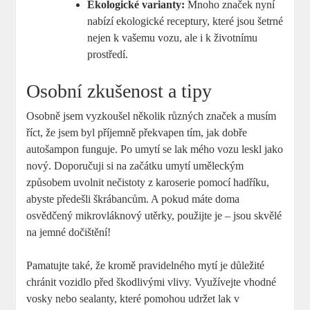
Ekologické varianty:
Mnoho značek nyní
nabízí ekologické receptury, které jsou šetrné
nejen k vašemu vozu, ale i k životnímu
prostředí.
Osobní zkušenost a tipy
Osobně jsem vyzkoušel několik různých značek a musím
říct, že jsem byl příjemně překvapen tím, jak dobře
autošampon funguje. Po umytí se lak mého vozu leskl jako
nový. Doporučuji si na začátku umytí uměleckým
způsobem uvolnit nečistoty z karoserie pomocí hadříku,
abyste předešli škrábancům. A pokud máte doma
osvědčený mikrovláknový utěrky, použijte je – jsou skvělé
na jemné dočištění!
Pamatujte také, že kromě pravidelného mytí je důležité
chránit vozidlo před škodlivými vlivy. Využívejte vhodné
vosky nebo sealanty, které pomohou udržet lak v