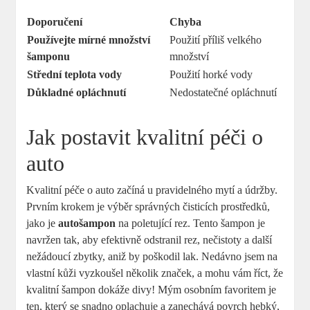
Doporučení
Chyba
Používejte mírné množství
Použití příliš velkého
šamponu
množství
Střední teplota vody
Použití horké vody
Důkladné opláchnutí
Nedostatečné opláchnutí
Jak postavit kvalitní péči o
auto
Kvalitní péče o auto začíná u pravidelného mytí a údržby.
Prvním krokem je výběr správných čisticích prostředků,
jako je
autošampon
na poletující rez. Tento šampon je
navržen tak, aby efektivně odstranil rez, nečistoty a další
nežádoucí zbytky, aniž by poškodil lak. Nedávno jsem na
vlastní kůži vyzkoušel několik značek, a mohu vám říct, že
kvalitní šampon dokáže divy! Mým osobním favoritem je
ten, který se snadno oplachuje a zanechává povrch hebký,