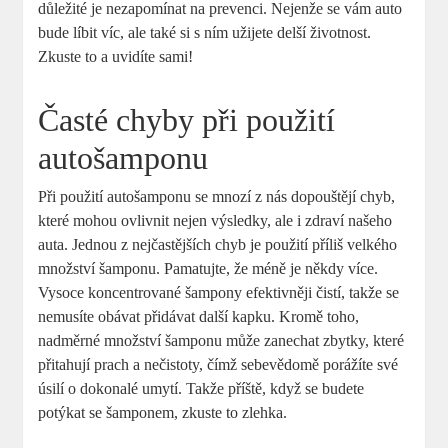
důležité je nezapomínat na prevenci. Nejenže se vám auto
bude líbit víc, ale také si s ním užijete delší životnost.
Zkuste to a uvidíte sami!
Časté chyby při použití
autošamponu
Při použití autošamponu se mnozí z nás dopouštějí chyb,
které mohou ovlivnit nejen výsledky, ale i zdraví našeho
auta. Jednou z nejčastějších chyb je použití příliš velkého
množství šamponu. Pamatujte, že méně je někdy více.
Vysoce koncentrované šampony efektivněji čistí, takže se
nemusíte obávat přidávat další kapku. Kromě toho,
nadměrné množství šamponu může zanechat zbytky, které
přitahují prach a nečistoty, čímž sebevědomě porážíte své
úsilí o dokonalé umytí. Takže příště, když se budete
potýkat se šamponem, zkuste to zlehka.