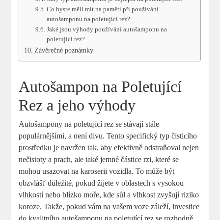
Co byste měli mít na paměti při používání
autošamponu na poletující rez?
Jaké jsou výhody používání autošamponu na
poletující rez?
Závěrečné poznámky
Autošampon na Poletující
Rez a jeho výhody
Autošampony na poletující rez se stávají stále
populárnějšími, a není divu. Tento specifický typ čisticího
prostředku je navržen tak, aby efektivně odstraňoval nejen
nečistoty a prach, ale také jemné částice rzi, které se
mohou usazovat na karoserii vozidla. To může být
obzvlášť důležité, pokud žijete v oblastech s vysokou
vlhkostí nebo blízko moře, kde sůl a vlhkost zvyšují riziko
koroze. Takže, pokud vám na vašem voze záleží, investice
do kvalitního autošamponu na poletující rez se rozhodně