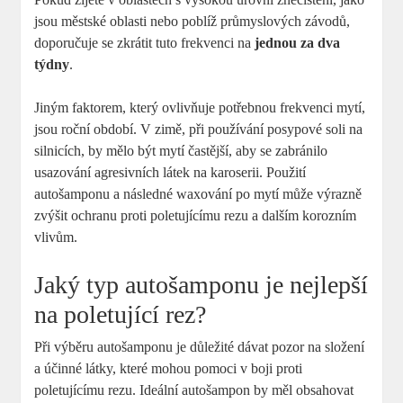
jsou městské oblasti nebo poblíž průmyslových závodů,
doporučuje se zkrátit tuto frekvenci na
jednou za dva
týdny
.
Jiným faktorem, který ovlivňuje potřebnou frekvenci mytí,
jsou roční období. V zimě, při používání posypové soli na
silnicích, by mělo být mytí častější, aby se zabránilo
usazování agresivních látek na karoserii. Použití
autošamponu a následné waxování po mytí může výrazně
zvýšit ochranu proti poletujícímu rezu a dalším korozním
vlivům.
Jaký typ autošamponu je nejlepší
na poletující rez?
Při výběru autošamponu je důležité dávat pozor na složení
a účinné látky, které mohou pomoci v boji proti
poletujícímu rezu. Ideální autošampon by měl obsahovat