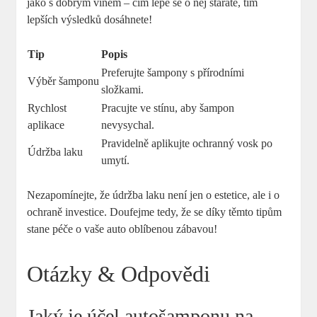
jako s dobrým vínem – čím lépe se o něj staráte, tím
lepších výsledků dosáhnete!
Tip
Popis
Preferujte šampony s přírodními
Výběr šamponu
složkami.
Rychlost
Pracujte ve stínu, aby šampon
aplikace
nevysychal.
Pravidelně aplikujte ochranný vosk po
Údržba laku
umytí.
Nezapomínejte, že údržba laku není jen o estetice, ale i o
ochraně investice. Doufejme tedy, že se díky těmto tipům
stane péče o vaše auto oblíbenou zábavou!
Otázky & Odpovědi
Jaký je účel autošamponu na