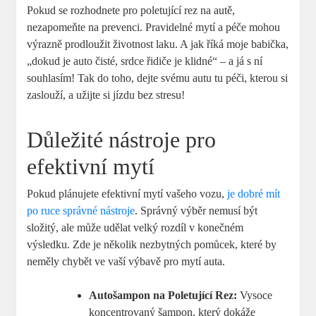
Pokud se rozhodnete pro poletující rez na autě,
nezapomeňte na prevenci. Pravidelné mytí a péče mohou
výrazně prodloužit životnost laku. A jak říká moje babička,
„dokud je auto čisté, srdce řidiče je klidné“ – a já s ní
souhlasím! Tak do toho, dejte svému autu tu péči, kterou si
zaslouží, a užijte si jízdu bez stresu!
Důležité nástroje pro
efektivní mytí
Pokud plánujete efektivní mytí vašeho vozu,
je dobré mít
po ruce správné nástroje
. Správný výběr nemusí být
složitý, ale může udělat velký rozdíl v konečném
výsledku. Zde je několik nezbytných pomůcek, které by
neměly chybět ve vaší výbavě pro mytí auta.
Autošampon na Poletující Rez:
Vysoce
koncentrovaný šampon, který dokáže