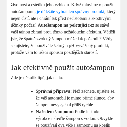
životnost a estetiku jeho vzhledu. Když mluvíme o použití
autošamponu,
je důležité vybrat ten správný produkt
, který
nejen čistí, ale i chrání lak před nečistotami a škodlivými
účinky počasí.
Autošampon na poletující rez
se stává
vaší tajnou zbraní proti těmto nežádoucím efektům. Věděli
jste, že špatně zvolený šampon může lak poškodit? Vždy
se ujistěte, že používáte šetrný a pH vyvážený produkt,
protože vám to ušetří spoustu pozdějších starostí.
Jak efektivně použít autošampon
Zde je několik tipů, jak na to:
Správná příprava:
Než začnete, ujistěte se,
že váš automobil je mimo přímé slunce, aby
šampon nevysychal příliš rychle.
Naředění šamponu:
Podle instrukcí
výrobce nařeďte šampon s vodou. Obvykle
se používají dva víčka šamponu na kbelík