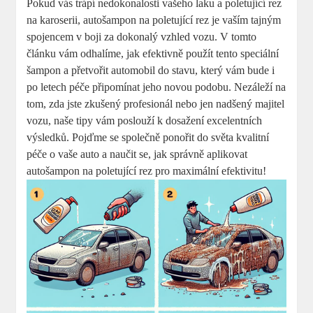
Pokud vás trápí nedokonalosti vašeho laku a poletující rez
na karoserii, autošampon na poletující rez je vaším tajným
spojencem v boji za dokonalý vzhled vozu. V tomto
článku vám odhalíme, jak efektivně použít tento speciální
šampon a přetvořit automobil do stavu, který vám bude i
po letech péče připomínat jeho novou podobu. Nezáleží na
tom, zda jste zkušený profesionál nebo jen nadšený majitel
vozu, naše tipy vám poslouží k dosažení excelentních
výsledků. Pojďme se společně ponořit do světa kvalitní
péče o vaše auto a naučit se, jak správně aplikovat
autošampon na poletující rez pro maximální efektivitu!