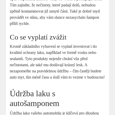
Tím zajistíte, že nečistoty, které padají dolů, nebudou
zpětně kontaminovat již umyté části. Také je dobré mytí
provádět ve stínu, aby vám slunce nezasychalo šampon
příliš rychle.
Co se vyplatí zvážit
Kromě základního vybavení se vyplatí investovat i do
kvalitní ochrany laku, například ve formě vosku nebo
sealantů. Tyto produkty nejenže chrání vůz před
nečistotami, ale také mu dodávají krásný lesk. A
nezapomeňte na pravidelnou údržbu – čím častěji budete
auto myt, tím méně času a úsilí vám to vezme v budoucnu!
Údržba laku s
autošamponem
Údržba laku vašeho automobilu je klíčová pro dlouhou