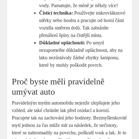
vody. Pamatujte, že méně je někdy více!
Čistící technika:
Používejte mikrovláknové
utěrky nebo houbu a pracujte od horní části
vozidla směrem dolů. Tak zabráníte
přenášení špíny na čistější místa.
Důkladné opláchnutí:
Po umytí
nezapomeňte důkladně opláchnout, aby na
laku nezůstávaly žádné zbytky šamponu,
které by mohly poškodit povrch.
Proč byste měli pravidelně
umývat auto
Pravidelným mytím automobilu nejenže zlepšujete jeho
vzhled, ale také chráníte lak před oxidací a korozí.
Pracujete tak na zachování jeho hodnoty. Bezmyšlenkovité
mytí jednou za čas může mít za následek, že nečistoty,
které se nahromadily na povrchu, poškodí vosk a lak. Je to