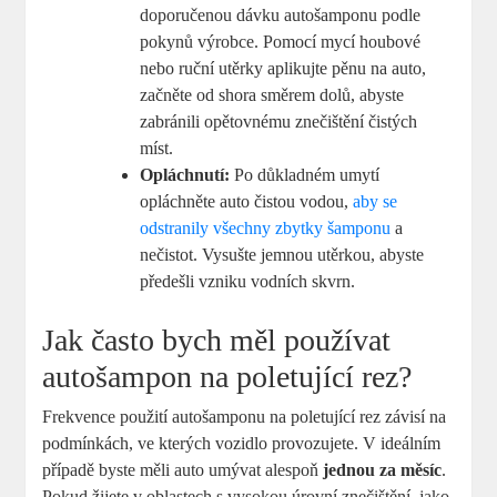
doporučenou dávku autošamponu podle
pokynů výrobce. Pomocí mycí houbové
nebo ruční utěrky aplikujte pěnu na auto,
začněte od shora směrem dolů, abyste
zabránili opětovnému znečištění čistých
míst.
Opláchnutí:
Po důkladném umytí
opláchněte auto čistou vodou,
aby se
odstranily všechny zbytky šamponu
a
nečistot. Vysušte jemnou utěrkou, abyste
předešli vzniku vodních skvrn.
Jak často bych měl používat
autošampon na poletující rez?
Frekvence použití autošamponu na poletující rez závisí na
podmínkách, ve kterých vozidlo provozujete. V ideálním
případě byste měli auto umývat alespoň
jednou za měsíc
.
Pokud žijete v oblastech s vysokou úrovní znečištění, jako