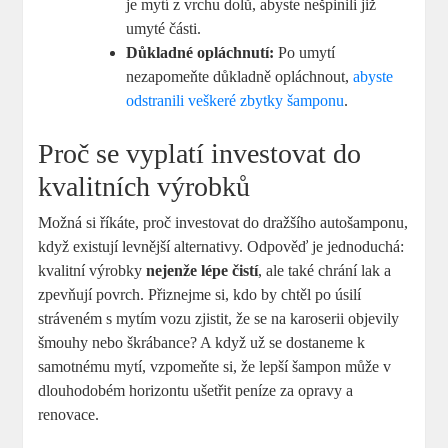
je mytí z vrchu dolů, abyste nešpinili již
umyté části.
Důkladné opláchnutí:
Po umytí
nezapomeňte důkladně opláchnout,
abyste
odstranili veškeré zbytky šamponu
.
Proč se vyplatí investovat do
kvalitních výrobků
Možná si říkáte, proč investovat do dražšího autošamponu,
když existují levnější alternativy. Odpověď je jednoduchá:
kvalitní výrobky
nejenže lépe čistí
, ale také chrání lak a
zpevňují povrch. Přiznejme si, kdo by chtěl po úsilí
stráveném s mytím vozu zjistit, že se na karoserii objevily
šmouhy nebo škrábance? A když už se dostaneme k
samotnému mytí, vzpomeňte si, že lepší šampon může v
dlouhodobém horizontu ušetřit peníze za opravy a
renovace.