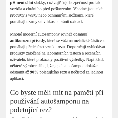
pH neutrální složky
, což zajišťuje bezpečnost pro lak
vozidla a chrání ho před poškozením. Vhodné jsou také
produkty s vosky
nebo ochrannými složkami, které
pomáhají uzamykat vlhkost a bránit oxidaci.
Mnohé moderní autošampony rovněž obsahují
antikorozní přísady
, které se váží na metalické částice a
pomáhají předcházet vzniku rezu. Doporučuji vyhledávat
produkty založené na laboratorních testech a recenzích
uživatelů, které prokázaly pozitivní výsledky. Například,
některé výrobce slibují, že jejich autošampon dokáže
odstranit až
90%
poletujícího rezu a nečistotí za jedinou
aplikaci.
Co byste měli mít na paměti při
používání autošamponu na
poletující rez?