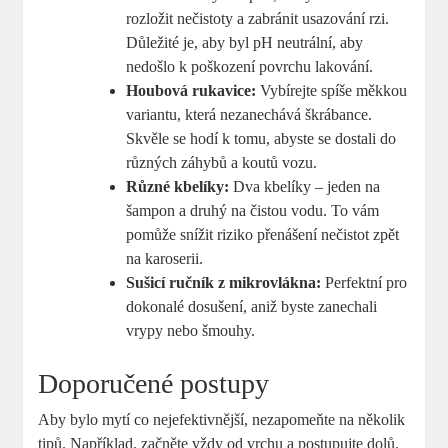
rozložit nečistoty a zabránit usazování rzi.
Důležité je, aby byl pH neutrální, aby
nedošlo k poškození povrchu lakování.
Houbová rukavice:
Vybírejte spíše měkkou
variantu, která nezanechává škrábance.
Skvěle se hodí k tomu, abyste se dostali do
různých záhybů a koutů vozu.
Různé kbelíky:
Dva kbelíky – jeden na
šampon a druhý na čistou vodu. To vám
pomůže snížit riziko přenášení nečistot zpět
na karoserii.
Sušicí ručník z mikrovlákna:
Perfektní pro
dokonalé dosušení, aniž byste zanechali
vrypy nebo šmouhy.
Doporučené postupy
Aby bylo mytí co nejefektivnější, nezapomeňte na několik
tipů. Například, začněte vždy od vrchu a postupujte dolů.