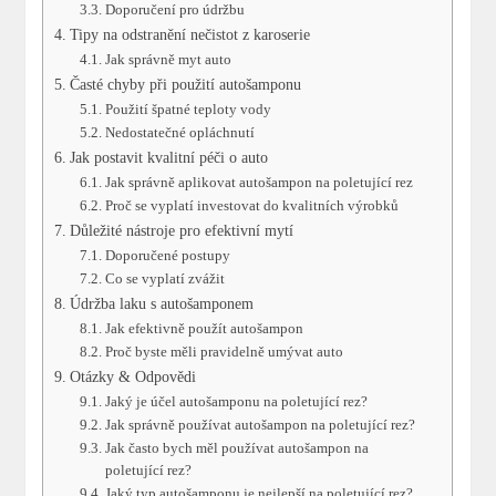
Doporučení pro údržbu
Tipy na odstranění nečistot z karoserie
Jak správně myt auto
Časté chyby při použití autošamponu
Použití špatné teploty vody
Nedostatečné opláchnutí
Jak postavit kvalitní péči o auto
Jak správně aplikovat autošampon na poletující rez
Proč se vyplatí investovat do kvalitních výrobků
Důležité nástroje pro efektivní mytí
Doporučené postupy
Co se vyplatí zvážit
Údržba laku s autošamponem
Jak efektivně použít autošampon
Proč byste měli pravidelně umývat auto
Otázky & Odpovědi
Jaký je účel autošamponu na poletující rez?
Jak správně používat autošampon na poletující rez?
Jak často bych měl používat autošampon na
poletující rez?
Jaký typ autošamponu je nejlepší na poletující rez?