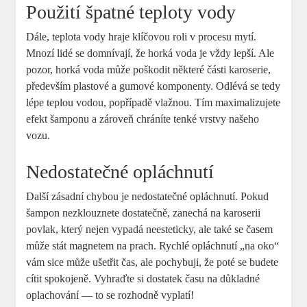
Použití špatné teploty vody
Dále, teplota vody hraje klíčovou roli v procesu mytí.
Mnozí lidé se domnívají, že horká voda je vždy lepší. Ale
pozor, horká voda může poškodit některé části karoserie,
především plastové a gumové komponenty. Odlévá se tedy
lépe teplou vodou, popřípadě vlažnou. Tím maximalizujete
efekt šamponu a zároveň chráníte tenké vrstvy našeho
vozu.
Nedostatečné opláchnutí
Další zásadní chybou je nedostatečné opláchnutí. Pokud
šampon nezklouznete dostatečně, zanechá na karoserii
povlak, který nejen vypadá neesteticky, ale také se časem
může stát magnetem na prach. Rychlé opláchnutí „na oko“
vám sice může ušetřit čas, ale pochybuji, že poté se budete
cítit spokojeně. Vyhraďte si dostatek času na důkladné
oplachování — to se rozhodně vyplatí!