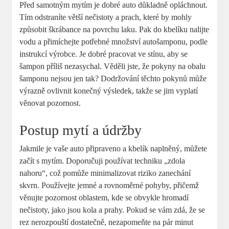
Před samotným mytím je dobré auto důkladně opláchnout.
Tím odstraníte větší nečistoty a prach, které by mohly
způsobit škrábance na povrchu laku. Pak do kbelíku nalijte
vodu a přimíchejte potřebné množství autošamponu, podle
instrukcí výrobce. Je dobré pracovat ve stínu, aby se
šampon příliš nezasychal. Věděli jste, že pokyny na obalu
šamponu nejsou jen tak? Dodržování těchto pokynů může
výrazně ovlivnit konečný výsledek, takže se jim vyplatí
věnovat pozornost.
Postup mytí a údržby
Jakmile je vaše auto připraveno a kbelík naplněný, můžete
začít s mytím. Doporučuji používat techniku „zdola
nahoru“, což pomůže minimalizovat riziko zanechání
skvrn. Používejte jemné a rovnoměrné pohyby, přičemž
věnujte pozornost oblastem, kde se obvykle hromadí
nečistoty, jako jsou kola a prahy. Pokud se vám zdá, že se
rez nerozpouští dostatečně, nezapomeňte na pár minut