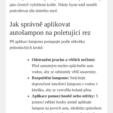
jako čerstvě vyžehlená košile. Nikdy byste totiž neměli
podceňovat sílu dobrého mytí.
Jak správně aplikovat
autošampon na poletující rez
Při aplikaci šamponu postupujte podle několika
jednoduchých kroků:
Odstranění prachu a větších nečistot:
Před samotným mytím opláchněte auto
vodou, aby se odstranily větší usazeniny.
Rozpuštění šamponu:
Smíchejte
doporučené množství šamponu s vodou v
kbelíku, aby se vytvořila bohatá pěna.
Aplikace pomocí houbě nebo utěrky:
S
pomocí měkké houby jemně aplikujte
šampon na povrch auta, ideálním způsobem