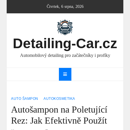
Skip
Čtvrtek, 6 srpna, 2026
to
content
Detailing-Car.cz
Automobilový detailing pro začátečníky i profíky
AUTO ŠAMPON
AUTOKOSMETIKA
Autošampon na Poletující
Rez: Jak Efektivně Použít