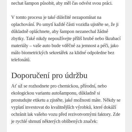
nechat šampon působit, aby měl čas odvést svou práci.
V tomto procesu je také důležité nezapomínat na
oplachování. Po umytí každé části vozidla ujistěte se, že ji
důkladně opláchnete, aby šampon nezanechal žádné
zbytky. Také nikdy nepoužívejte příliš hrubé nebo škrabací
materiály – vaše auto bude vděčné za jemnost a péči, jako
málo biometrických sekretářek za klidné odpoledne bez
telefonátů.
Doporučení pro údržbu
Ať už se rozhodnete pro chemickou, přírodní, nebo
ekologickou variantu autošamponu, důkladně si
prostudujte etiketu a zjistěte, jaké možnosti máte. Někdy se
vyplatí investovat do kvalitnějších výrobků, které dokáží
ochránit lak vašeho vozu před rezivotvornými faktory. Zde
je rychlé shrnutí některých oblíbených značek: