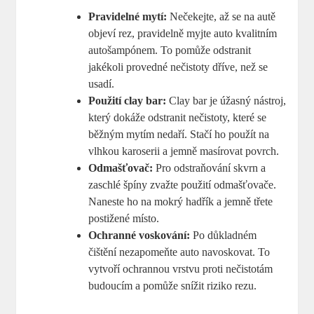
Pravidelné mytí:
Nečekejte, až se na autě
objeví rez, pravidelně myjte auto kvalitním
autošampónem. To pomůže odstranit
jakékoli provedné nečistoty dříve, než se
usadí.
Použití clay bar:
Clay bar je úžasný nástroj,
který dokáže odstranit nečistoty, které se
běžným mytím nedaří. Stačí ho použít na
vlhkou karoserii a jemně masírovat povrch.
Odmašťovač:
Pro odstraňování skvrn a
zaschlé špíny zvažte použití odmašťovače.
Naneste ho na mokrý hadřík a jemně třete
postižené místo.
Ochranné voskování:
Po důkladném
čištění nezapomeňte auto navoskovat. To
vytvoří ochrannou vrstvu proti nečistotám
budoucím a pomůže snížit riziko rezu.