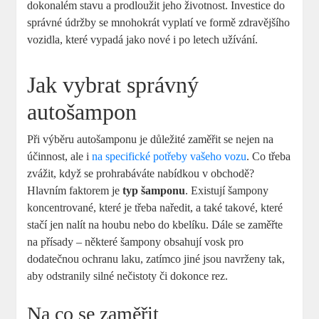
dokonalém stavu a prodloužit jeho životnost. Investice do
správné údržby se mnohokrát vyplatí ve formě zdravějšího
vozidla, které vypadá jako nové i po letech užívání.
Jak vybrat správný
autošampon
Při výběru autošamponu je důležité zaměřit se nejen na
účinnost, ale i
na specifické potřeby vašeho vozu
. Co třeba
zvážit, když se prohrabáváte nabídkou v obchodě?
Hlavním faktorem je
typ šamponu
. Existují šampony
koncentrované, které je třeba naředit, a také takové, které
stačí jen nalít na houbu nebo do kbelíku. Dále se zaměřte
na přísady – některé šampony obsahují vosk pro
dodatečnou ochranu laku, zatímco jiné jsou navrženy tak,
aby odstranily silné nečistoty či dokonce rez.
Na co se zaměřit