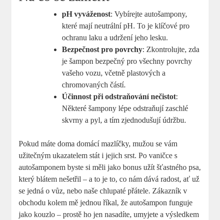
pH vyváženost
: Vybírejte autošampony,
které mají neutrální pH. To je klíčové pro
ochranu laku a udržení jeho lesku.
Bezpečnost pro povrchy
: Zkontrolujte, zda
je šampon bezpečný pro všechny povrchy
vašeho vozu, včetně plastových a
chromovaných částí.
Účinnost při odstraňování nečistot
:
Některé šampony lépe odstraňují zaschlé
skvrny a pyl, a tím zjednodušují údržbu.
Pokud máte doma domácí mazlíčky, mužou se vám
užitečným ukazatelem stát i jejich srst. Po vaničce s
autošamponem byste si měli jako bonus užít šťastného psa,
který blátem nešetřil – a to je to, co nám dává radost, ať už
se jedná o vůz, nebo naše chlupaté přátele. Zákazník v
obchodu kolem mě jednou říkal, že autošampon funguje
jako kouzlo – prostě ho jen nasadíte, umyjete a výsledkem