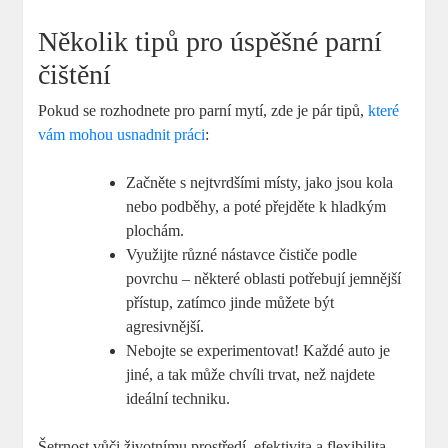
Několik tipů pro úspěšné parní
čištění
Pokud se rozhodnete pro parní mytí, zde je pár tipů,
které
vám mohou usnadnit práci
:
Začněte s nejtvrdšími místy, jako jsou kola
nebo podběhy, a poté přejděte k hladkým
plochám.
Využijte různé nástavce čističe podle
povrchu – některé oblasti potřebují jemnější
přístup, zatímco jinde můžete být
agresivnější.
Nebojte se experimentovat! Každé auto je
jiné, a tak může chvíli trvat, než najdete
ideální techniku.
Šetrnost vůči životnímu prostředí, efektivita a flexibilita –