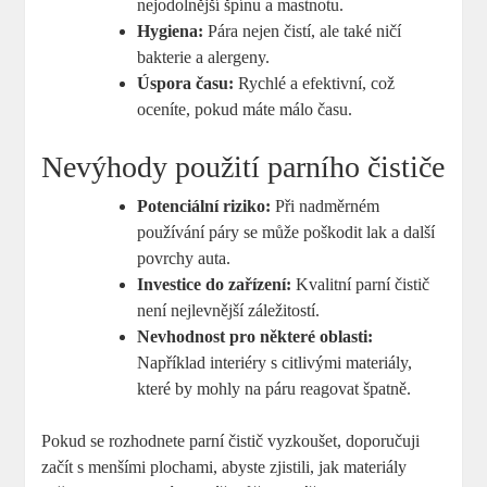
nejodolnější špínu a mastnotu.
Hygiena:
Pára nejen čistí, ale také ničí
bakterie a alergeny.
Úspora času:
Rychlé a efektivní, což
oceníte, pokud máte málo času.
Nevýhody použití parního čističe
Potenciální riziko:
Při nadměrném
používání páry se může poškodit lak a další
povrchy auta.
Investice do zařízení:
Kvalitní parní čistič
není nejlevnější záležitostí.
Nevhodnost pro některé oblasti:
Například interiéry s citlivými materiály,
které by mohly na páru reagovat špatně.
Pokud se rozhodnete parní čistič vyzkoušet, doporučuji
začít s menšími plochami, abyste zjistili, jak materiály