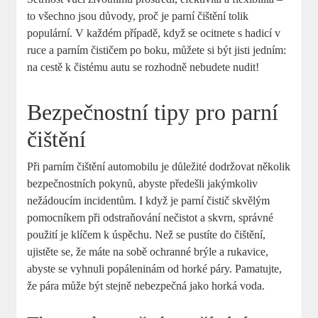
to všechno jsou důvody, proč je parní čištění tolik
populární. V každém případě, když se ocitnete s hadicí v
ruce a parním čističem po boku, můžete si být jisti jedním:
na cestě k čistému autu se rozhodně nebudete nudit!
Bezpečnostní tipy pro parní
čištění
Při parním čištění automobilu je důležité dodržovat několik
bezpečnostních pokynů, abyste předešli jakýmkoliv
nežádoucím incidentům. I když je parní čistič skvělým
pomocníkem při odstraňování nečistot a skvrn, správné
použití je klíčem k úspěchu. Než se pustíte do čištění,
ujistěte se, že máte na sobě ochranné brýle a rukavice,
abyste se vyhnuli popáleninám od horké páry. Pamatujte,
že pára může být stejně nebezpečná jako horká voda.