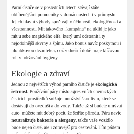
Parní čističe se v posledních letech stávají stále
oblíbenějšími pomocníky v domácnostech i v průmyslu.
Jejich hlavní výhody spočívají v účinnosti, ekologičnosti a
všestrannosti. Mít takového „kumpána“ na úklid je jako
mít u sebe magického elfa, který umí odstranit i ty
nejodolnější skvrny a špínu. Jako bonus navíc poskytnou i
hloubkovou dezinfekci, což v dnešní době hraje klíčovou
roli v udržování hygieny.
Ekologie a zdraví
Jednou z největších výhod parního čističe je
ekologická
šetrnost
. Používání páry místo agresivních chemických
čisticích prostředků snižuje množství škodlivin, které se
dostávají do ovzduší a do vody. Takže až si budete umývat
auto, můžete mít dobrý pocit, že šetříte přírodu. Pára navíc
neutralizuje bakterie a alergeny
, takže vaše vozidlo
bude nejen čisté, ale i zdravější pro cestování. Tím pádem