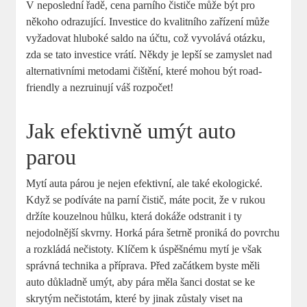
V neposlední řadě, cena parního čističe může být pro
někoho odrazující. Investice do kvalitního zařízení může
vyžadovat hluboké saldo na účtu, což vyvolává otázku,
zda se tato investice vrátí. Někdy je lepší se zamyslet nad
alternativními metodami čištění, které mohou být road-
friendly a nezruinují váš rozpočet!
Jak efektivně umýt auto
parou
Mytí auta párou je nejen efektivní, ale také ekologické.
Když se podíváte na parní čistič, máte pocit, že v rukou
držíte kouzelnou hůlku, která dokáže odstranit i ty
nejodolnější skvrny. Horká pára šetrně proniká do povrchu
a rozkládá nečistoty. Klíčem k úspěšnému mytí je však
správná technika a příprava. Před začátkem byste měli
auto důkladně umýt, aby pára měla šanci dostat se ke
skrytým nečistotám, které by jinak zůstaly viset na