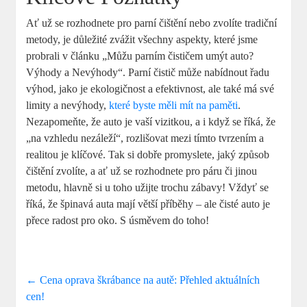
Ať už se rozhodnete pro parní čištění nebo zvolíte tradiční
metody, je důležité zvážit všechny aspekty, které jsme
probrali v článku „Můžu parním čističem umýt auto?
Výhody a Nevýhody“. Parní čistič může nabídnout řadu
výhod, jako je ekologičnost a efektivnost, ale také má své
limity a nevýhody,
které byste měli mít na paměti
.
Nezapomeňte, že auto je vaší vizitkou, a i když se říká, že
„na vzhledu nezáleží“, rozlišovat mezi tímto tvrzením a
realitou je klíčové. Tak si dobře promyslete, jaký způsob
čištění zvolíte, a ať už se rozhodnete pro páru či jinou
metodu, hlavně si u toho užijte trochu zábavy! Vždyť se
říká, že špinavá auta mají větší příběhy – ale čisté auto je
přece radost pro oko. S úsměvem do toho!
←
Cena oprava škrábance na autě: Přehled aktuálních
cen!