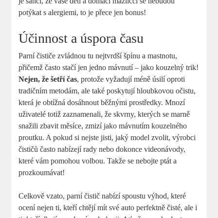
je šancí, že vaše děti a domácí mazlíčci se nebudou
potýkat s alergiemi, to je přece jen bonus!
Účinnost a úspora času
Parní čističe zvládnou tu nejtvrdší špínu a mastnotu,
přičemž často stačí jen jedno mávnutí – jako kouzelný trik!
Nejen, že šetří čas
, protože vyžadují méně úsilí oproti
tradičním metodám, ale také poskytují hloubkovou očistu,
která je obtížná dosáhnout běžnými prostředky. Mnozí
uživatelé totiž zaznamenali, že skvrny, kterých se marně
snažili zbavit měsíce, zmizí jako mávnutím kouzelného
proutku. A pokud si nejste jisti, jaký model zvolit, výrobci
čističů často nabízejí rady nebo dokonce videonávody,
které vám pomohou volbou. Takže se nebojte ptát a
prozkoumávat!
Celkově vzato, parní čistič nabízí spoustu výhod, které
ocení nejen ti, kteří chtějí mít své auto perfektně čisté, ale i