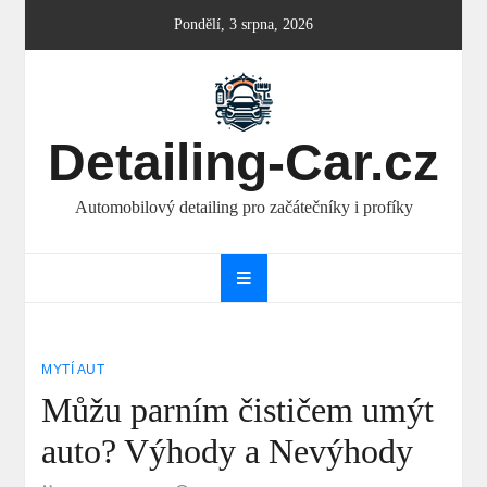
Skip
Pondělí, 3 srpna, 2026
to
content
Detailing-Car.cz
Automobilový detailing pro začátečníky i profíky
MYTÍ AUT
Můžu parním čističem umýt
auto? Výhody a Nevýhody