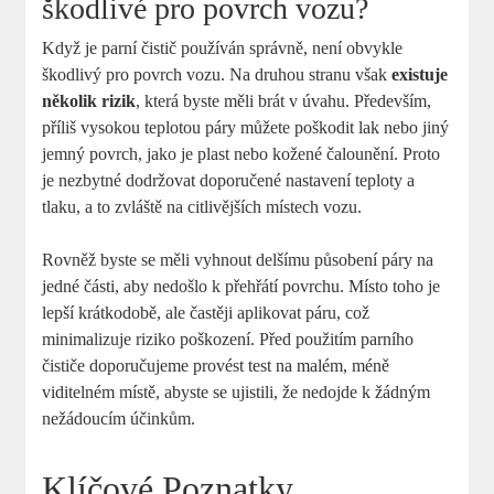
škodlivé pro povrch vozu?
Když je parní čistič používán správně, není obvykle
škodlivý pro povrch vozu. Na druhou stranu však
existuje
několik rizik
, která byste měli brát v úvahu. Především,
příliš vysokou teplotou páry můžete poškodit lak nebo jiný
jemný povrch, jako je plast nebo kožené čalounění. Proto
je nezbytné dodržovat doporučené nastavení teploty a
tlaku, a to zvláště na citlivějších místech vozu.
Rovněž byste se měli vyhnout delšímu působení páry na
jedné části, aby nedošlo k přehřátí povrchu. Místo toho je
lepší krátkodobě, ale častěji aplikovat páru, což
minimalizuje riziko poškození. Před použitím parního
čističe doporučujeme provést test na malém, méně
viditelném místě, abyste se ujistili, že nedojde k žádným
nežádoucím účinkům.
Klíčové Poznatky