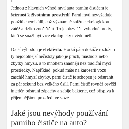
Jednou z hlavních výhod mytí auta parním čističem je
šetrnost k životnímu prostředí
. Parní mytí nevyžaduje
použití chemikálií, což významně snižuje ekologickou
zátěž a riziko znečištění. To je obzvlášť výhodné pro ty,
kteří se snaží být více ekologicky uvědomělí.
Další výhodou je
efektivita
. Horká pára dokáže rozložit i
ty nejodolnější nečistoty jako je prach, mastnota nebo
zbytky hmyzu, a to mnohem snadněji než tradiční mycí
prostředky. Například, pokud máte na karoserii vozu
zaschlé hmyzí zbytky, parní čistič je schopen je odstranit
za pár sekund bez velkého úsilí. Parní čistič rovněž osvěží
interiér, odstraní zápachy a zabije bakterie, což přispívá k
příjemnějšímu prostředí ve voze.
Jaké jsou nevýhody používání
parního čističe na auto?