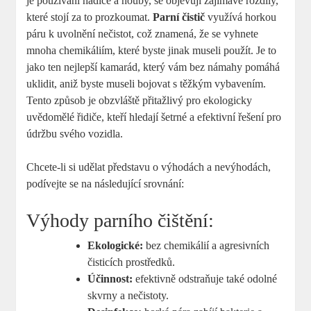
je používání hadice a houby, se objevují zajímavé rozdíly,
které stojí za to prozkoumat.
Parní čistič
využívá horkou
páru k uvolnění nečistot, což znamená, že se vyhnete
mnoha chemikáliím, které byste jinak museli použít. Je to
jako ten nejlepší kamarád, který vám bez námahy pomáhá
uklidit, aniž byste museli bojovat s těžkým vybavením.
Tento způsob je obzvláště přitažlivý pro ekologicky
uvědomělé řidiče, kteří hledají šetrné a efektivní řešení pro
údržbu svého vozidla.
Chcete-li si udělat představu o výhodách a nevýhodách,
podívejte se na následující srovnání:
Výhody parního čištění:
Ekologické:
bez chemikálií a agresivních
čisticích prostředků.
Účinnost:
efektivně odstraňuje také odolné
skvrny a nečistoty.