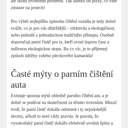
ale škodí životnímu prostředí. Tak daleko od pizzy, co vám
zůstane na prstech!
Pro výběr nejlepšího způsobu čištění vozidla je tedy dobré
zvážit, co je pro vás důležitější – efektivita a ekologičnost,
nebo pohodlí a jednoduchost tradičního přístupu. Osobně
doporučuji parní čistič pro ty, kteří ocení úsporu času a
sníženou ekologickou stopu. Ba co víc, je to příjemný
způsob údržby vašeho plechového kamaráda!
Časté mýty o parním čištění
auta
Existuje spousta mýtů ohledně parního čištění aut, a je
dobré se podívat na skutečnosti za těmito tvrzeními. Mnozí
tvrdí, že parní čistič dokáže odstranit i ty nejodolnější
skvrny, ačkoli to není vždy pravda. Je pravda, že
vysokotlaký parní čistič dokáže efektivně uvolnit špínu a