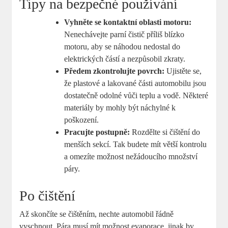
Tipy na bezpečné používání
Vyhněte se kontaktní oblasti motoru:
Nenechávejte parní čistič příliš blízko
motoru, aby se náhodou nedostal do
elektrických částí a nezpůsobil zkraty.
Předem zkontrolujte povrch:
Ujistěte se,
že plastové a lakované části automobilu jsou
dostatečně odolné vůči teplu a vodě. Některé
materiály by mohly být náchylné k
poškození.
Pracujte postupně:
Rozdělte si čištění do
menších sekcí. Tak budete mít větší kontrolu
a omezíte možnost nežádoucího množství
páry.
Po čištění
Až skončíte se čištěním, nechte automobil řádně
vyschnout. Pára musí mít možnost evaporace, jinak by