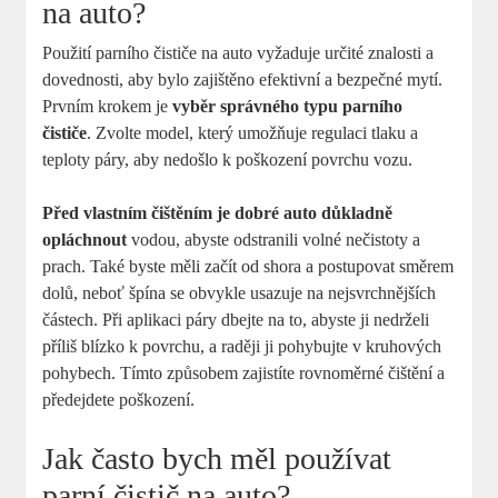
na auto?
Použití parního čističe na auto vyžaduje určité znalosti a
dovednosti, aby bylo zajištěno efektivní a bezpečné mytí.
Prvním krokem je
vyběr správného typu parního
čističe
. Zvolte model, který umožňuje regulaci tlaku a
teploty páry, aby nedošlo k poškození povrchu vozu.
Před vlastním čištěním je dobré auto důkladně
opláchnout
vodou, abyste odstranili volné nečistoty a
prach. Také byste měli začít od shora a postupovat směrem
dolů, neboť špína se obvykle usazuje na nejsvrchnějších
částech. Při aplikaci páry dbejte na to, abyste ji nedrželi
příliš blízko k povrchu, a raději ji pohybujte v kruhových
pohybech. Tímto způsobem zajistíte rovnoměrné čištění a
předejdete poškození.
Jak často bych měl používat
parní čistič na auto?