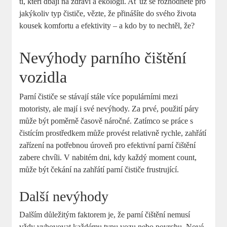
ti, kteří dbají na zdraví a ekologii. Ať už se rozhodnete pro
jakýkoliv typ čističe, vězte, že přinášíte do svého života
kousek komfortu a efektivity – a kdo by to nechtěl, že?
Nevýhody parního čištění
vozidla
Parní čističe se stávají stále více populárními mezi
motoristy, ale mají i své nevýhody. Za prvé, použití páry
může být poměrně časově náročné. Zatímco se práce s
čistícím prostředkem může provést relativně rychle, zahřátí
zařízení na potřebnou úroveň pro efektivní parní čištění
zabere chvíli. V nabitém dni, kdy každý moment count,
může být čekání na zahřátí parní čističe frustrující.
Další nevýhody
Dalším důležitým faktorem je, že parní čištění nemusí
vždy vyhovovat každému typu vozu nebo povrchu. Nové,