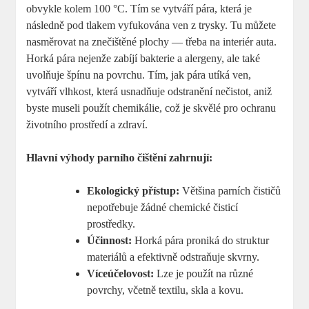
obvykle kolem 100 °C. Tím se vytváří pára, která je
následně pod tlakem vyfukována ven z trysky. Tu můžete
nasměrovat na znečištěné plochy — třeba na interiér auta.
Horká pára nejenže zabíjí bakterie a alergeny, ale také
uvolňuje špínu na povrchu. Tím, jak pára utíká ven,
vytváří vlhkost, která usnadňuje odstranění nečistot, aniž
byste museli použít chemikálie, což je skvělé pro ochranu
životního prostředí a zdraví.
Hlavní výhody parního čištění zahrnují:
Ekologický přístup:
Většina parních čističů
nepotřebuje žádné chemické čisticí
prostředky.
Účinnost:
Horká pára proniká do struktur
materiálů a efektivně odstraňuje skvrny.
Víceúčelovost:
Lze je použít na různé
povrchy, včetně textilu, skla a kovu.