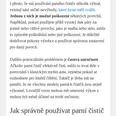
I přesto, že má používání parního čističe několik výhod,
existují také určité nevýhody,
které byste měli zvážit
.
Jednou z nich je možné poškození
některých povrchů.
Například, pokud použijete příliš vysoký tlak páry na
jemné nebo citlivé povrchy, jako je malba nebo sklo, může
to způsobit poškrábání nebo jiné poškození. Je důležité
dodržovat pokyny výrobce a používat správnou nastavení
pro daný povrch.
Dalším potenciálním problémem je
časová náročnost
.
Ačkoliv parní čistič efektivně čistí, může to trvat déle v
porovnání s klasickým mytím auta, zejména pokud se
rozhodnete pro hlubší čištění. Taktéž je třeba mít na
paměti, že ne všechny modely parních čističů jsou stejně
výkonné. Levnější verze mohou mít omezený výkon a
mohou být méně účinné na tvrdé nečistoty.
Jak správně používat parní čistič