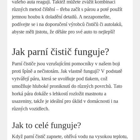
vašeho auta reagují. Taktéž můžete zvážit kombinaci
různých metod čištění – třeba začít s párou a poté použít
jemnou houbu k doladění detailů. A nezapomeňte,
podívejte se i na doporučení výrobců čističů či autolaků,
abyste měli jistotu, že děláte pro své auto to nejlepší!
Jak parní čistič funguje?
Parní čističe jsou vzrušujícími pomocníky v našem boji
proti špíně a nečistotám. Jak vlastně fungují? V podstatě
vytvářejí páru, která se uvolňuje pod tlakem, což
umožňuje hluboké proniknutí do různých povrchů. Tato
horká pára dokáže s lehkostí rozložit mastnotu a
usazeniny, takže je ideální pro úklid v domácnosti i na
různých vozidlech.
Jak to celé funguje?
Když parní čistič zapnete, ohřívá vodu na vysokou teplotu,