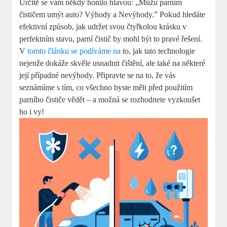
Určitě se vám někdy honilo hlavou: „Můžu parním
čističem umýt auto? Výhody a Nevýhody.” Pokud hledáte
efektivní způsob, jak udržet svou čtyřkolou krásku v
perfektním stavu, parní čistič by mohl být to pravé řešení.
V
tomto článku se podíváme na
to, jak tato technologie
nejenže dokáže skvěle usnadnit čištění, ale také na některé
její případné nevýhody. Připravte se na to, že vás
seznámíme s tím, co všechno byste měli před použitím
parního čističe vědět – a možná se rozhodnete vyzkoušet
ho i vy!