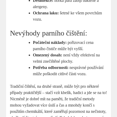
Desinfekce:
horká pára zabíjí bakterie a
alergeny.
Ochrana laku:
šetrné ke všem povrchům
vozu.
Nevýhody parního čištění:
Počáteční náklady:
pořizovací cena
parního čističe může být vyšší.
Omezený dosah:
není vždy efektivní na
velmi znečištěné plochy.
Potřeba odbornosti:
nesprávné používání
může poškodit citlivé části vozu.
Tradiční čištění, na druhé straně, může být pro některé
případy praktičtější – stačí vzít kbelík, hadici a jde se na to!
Nicméně je dobré mít na paměti, že tradiční metody
mohou vyžadovat více úsilí a čas a mnohdy končí s
použitím chemikálií, které zaměřují pozornost na nečistoty,