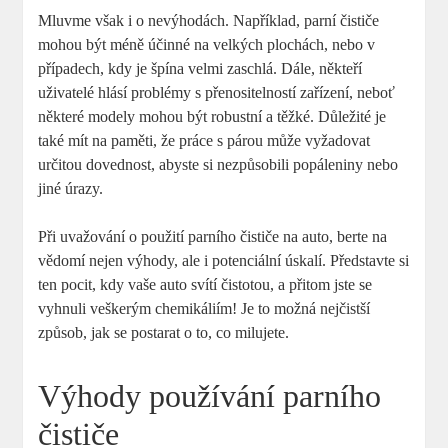
Mluvme však i o nevýhodách. Například, parní čističe
mohou být méně účinné na velkých plochách, nebo v
případech, kdy je špína velmi zaschlá. Dále, někteří
uživatelé hlásí problémy s přenositelností zařízení, neboť
některé modely mohou být robustní a těžké. Důležité je
také mít na paměti, že práce s párou může vyžadovat
určitou dovednost, abyste si nezpůsobili popáleniny nebo
jiné úrazy.
Při uvažování o použití parního čističe na auto, berte na
vědomí nejen výhody, ale i potenciální úskalí. Představte si
ten pocit, kdy vaše auto svítí čistotou, a přitom jste se
vyhnuli veškerým chemikáliím! Je to možná nejčistší
způsob, jak se postarat o to, co milujete.
Výhody používání parního
čističe