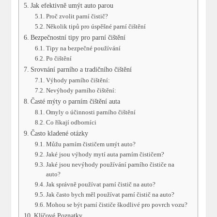
Jak efektivně umýt auto parou
Proč zvolit parní čistič?
Několik tipů pro úspěšné parní čištění
Bezpečnostní tipy pro parní čištění
Tipy na bezpečné používání
Po čištění
Srovnání parního a tradičního čištění
Výhody parního čištění:
Nevýhody parního čištění:
Časté mýty o parním čištění auta
Omyly o účinnosti parního čištění
Co říkají odborníci
Často kladené otázky
Můžu parním čističem umýt auto?
Jaké jsou výhody mytí auta parním čističem?
Jaké jsou nevýhody používání parního čističe na
auto?
Jak správně používat parní čistič na auto?
Jak často bych měl používat parní čistič na auto?
Mohou se být parní čističe škodlivé pro povrch vozu?
Klíčové Poznatky