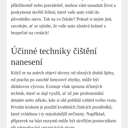
příležitostně nebo pravidelně, mohou vám usnadnit život a
poskytnout skvělé řešení, které vaše auto vrátí do
původního stavu. Tak na co čekáte? Pokud si nejste jisti,
zavolejte, ať se ujistíte, že vaše auto zůstává krásné a
bezpečné na cestách!
Účinné techniky čištění
nanesení
Když se na autech objeví skvrny od různých druhů špíny,
od prachu po zaschlé hmyzové zbytky, může být
úklidovou výzvou. Existuje však spousta účinných
technik, které se dají využít, ať už jste profesionální
detailer nebo někdo, kdo si rád pohlídá vzhled svého vozu.
Prvním krokem je použití kvalitních čisticích prostředků,
které zvládnou i ty nejodolnější nečistoty. Například,
přípravek na bázi enzymů může být skvělým pomocníkem
při odstraňování organických skvrn.