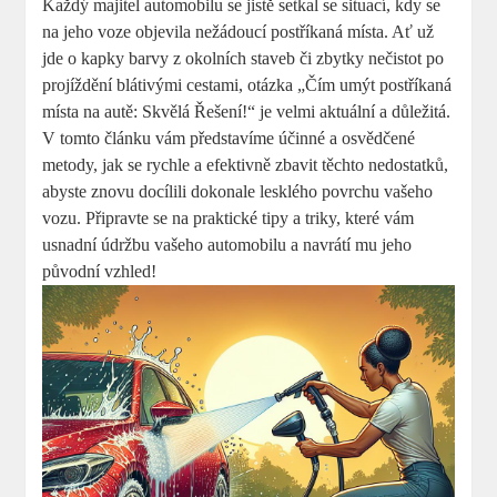
Každý majitel automobilu se jistě setkal se situací, kdy se
na jeho voze objevila nežádoucí postříkaná místa. Ať už
jde o kapky barvy z okolních staveb či zbytky nečistot po
projíždění blátivými cestami, otázka „Čím umýt postříkaná
místa na autě: Skvělá Řešení!“ je velmi aktuální a důležitá.
V tomto článku vám představíme účinné a osvědčené
metody, jak se rychle a efektivně zbavit těchto nedostatků,
abyste znovu docílili dokonale lesklého povrchu vašeho
vozu. Připravte se na praktické tipy a triky, které vám
usnadní údržbu vašeho automobilu a navrátí mu jeho
původní vzhled!