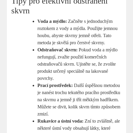
Tipy pro efektivní odstranění
skvrn
Voda a mýdlo:
Začněte s jednoduchým
roztokem z vody a mýdla. Použijte jemnou
houbu, abyste skvrny jemně otřeli. Tato
metoda je skvělá pro čerstvé skvrny.
Odstraňovač skvrn:
Pokud voda a mýdlo
nefungují, zvažte použití komerčních
odstraňovačů skvrn. Ujistěte se, že zvolíte
produkt určený speciálně na lakované
povrchy.
Prací prostředek:
Další úspěšnou metodou
je nanést trochu tekutého pracího prostředku
na skvrnu a jemně ji třít měkkým hadříkem.
Můžete se divit, kolik skvrn tímto způsobem
zmizí.
Rukavice a ústní voda:
Zní to zvláštně, ale
některé ústní vody obsahují látky, které