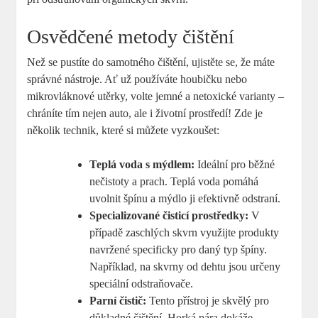
Osvědčené metody čištění
Než se pustíte do samotného čištění, ujistěte se, že máte
správné nástroje. Ať už používáte houbičku nebo
mikrovláknové utěrky, volte jemné a netoxické varianty –
chráníte tím nejen auto, ale i životní prostředí! Zde je
několik technik, které si můžete vyzkoušet:
Teplá voda s mýdlem:
Ideální pro běžné
nečistoty a prach. Teplá voda pomáhá
uvolnit špínu a mýdlo ji efektivně odstraní.
Specializované čisticí prostředky:
V
případě zaschlých skvrn využijte produkty
navržené specificky pro daný typ špíny.
Například, na skvrny od dehtu jsou určeny
speciální odstraňovače.
Parní čistič:
Tento přístroj je skvělý pro
důkladné čištění. Horká pára dokáže