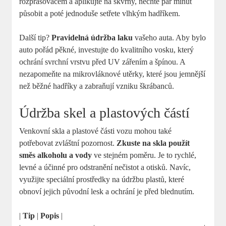
rozprašovačem a aplikujte na skvrny, nechte pár minut
působit a poté jednoduše setřete vlhkým hadříkem.
Další tip?
Pravidelná údržba laku
vašeho auta. Aby bylo
auto pořád pěkné, investujte do kvalitního vosku, který
ochrání svrchní vrstvu před UV zářením a špínou. A
nezapomeňte na mikrovláknové utěrky, které jsou jemnější
než běžné hadříky a zabraňují vzniku škrábanců.
Údržba skel a plastových částí
Venkovní skla a plastové části vozu mohou také
potřebovat zvláštní pozornost.
Zkuste na skla použít
směs alkoholu a vody
ve stejném poměru. Je to rychlé,
levné a účinné pro odstranění nečistot a otisků. Navíc,
využijte speciální prostředky na údržbu plastů, které
obnoví jejich původní lesk a ochrání je před blednutím.
|
Tip
|
Popis
|