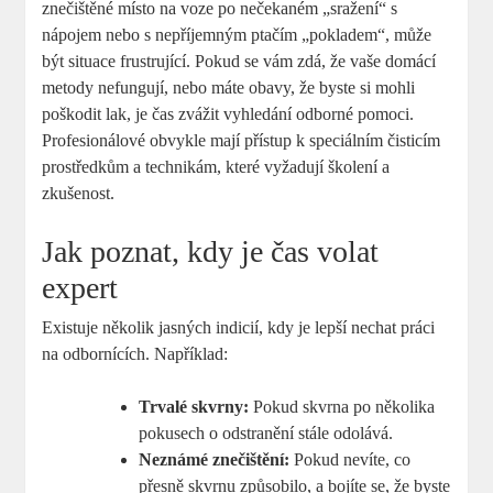
znečištěné místo na voze po nečekaném „sražení“ s
nápojem nebo s nepříjemným ptačím „pokladem“, může
být situace frustrující. Pokud se vám zdá, že vaše domácí
metody nefungují, nebo máte obavy, že byste si mohli
poškodit lak, je čas zvážit vyhledání odborné pomoci.
Profesionálové obvykle mají přístup k speciálním čisticím
prostředkům a technikám, které vyžadují školení a
zkušenost.
Jak poznat, kdy je čas volat
expert
Existuje několik jasných indicií, kdy je lepší nechat práci
na odbornících. Například:
Trvalé skvrny:
Pokud skvrna po několika
pokusech o odstranění stále odolává.
Neznámé znečištění:
Pokud nevíte, co
přesně skvrnu způsobilo, a bojíte se, že byste