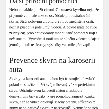
Další přírodní pomocníci
Nebo co takhle použít citron?
Citrusová kyselina
nejenže
příjemně voní, ale také se osvědčuje při odstraňování
skvrn. Stačí polovinu citronu přetřít po znečištěné části,
nechat působit a poté umýt vodou. A pokud máte po ruce
zelený čaj
, jeho antioxidanty mohou také pomoci v boji s
nečistotami. Vytvořte si tonikum ze silného zeleného čaje a
jemně jím otřete skvrny; výsledky vás mile překvapí!
Prevence skvrn na karoserii
auta
Skvrny na karoserii auta mohou být frustrující, obzvlášť
pokud se snažíte udržet svůj milovaný vůz v perfektním
stavu. Udržujte svou karoserii čistou a lesklou s
důmyslnými tipy a triky, které pomohou zamezit vzniku
skvrn, než se vůbec objevují. Bacily prachu, stříkanky z
gumy nebo naftové skvrny z parkoviště? Nemusíte se jich