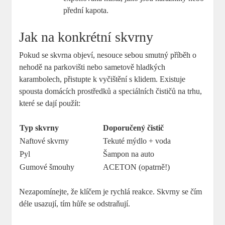
přední kapota.
Jak na konkrétní skvrny
Pokud se skvrna objeví, nesouce sebou smutný příběh o
nehodě na parkovišti nebo sametově hladkých
karambolech, přistupte k vyčištění s klidem. Existuje
spousta domácích prostředků a speciálních čističů na trhu,
které se dají použít:
Typ skvrny
Doporučený čistič
Naftové skvrny
Tekuté mýdlo + voda
Pyl
Šampon na auto
Gumové šmouhy
ACETON (opatrně!)
Nezapomínejte, že klíčem je rychlá reakce. Skvrny se čím
déle usazují, tím hůře se odstraňují.