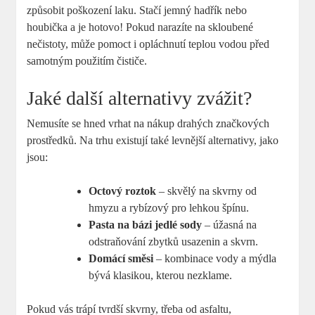
způsobit poškození laku. Stačí jemný hadřík nebo
houbička a je hotovo! Pokud narazíte na skloubené
nečistoty, může pomoct i opláchnutí teplou vodou před
samotným použitím čističe.
Jaké další alternativy zvážit?
Nemusíte se hned vrhat na nákup drahých značkových
prostředků. Na trhu existují také levnější alternativy, jako
jsou:
Octový roztok
– skvělý na skvrny od
hmyzu a rybízový pro lehkou špínu.
Pasta na bázi jedlé sody
– úžasná na
odstraňování zbytků usazenin a skvrn.
Domácí směsi
– kombinace vody a mýdla
bývá klasikou, kterou nezklame.
Pokud vás trápí tvrdší skvrny, třeba od asfaltu,