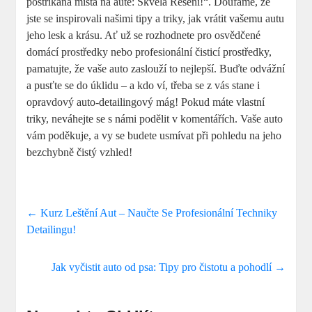
postříkaná místa na autě: Skvělá Řešení!“. Doufáme, že
jste se inspirovali našimi tipy a triky, jak vrátit vašemu autu
jeho lesk a krásu. Ať už se rozhodnete pro osvědčené
domácí prostředky nebo profesionální čisticí prostředky,
pamatujte, že vaše auto zaslouží to nejlepší. Buďte odvážní
a pusťte se do úklidu – a kdo ví, třeba se z vás stane i
opravdový auto-detailingový mág! Pokud máte vlastní
triky, neváhejte se s námi podělit v komentářích. Vaše auto
vám poděkuje, a vy se budete usmívat při pohledu na jeho
bezchybně čistý vzhled!
←
Kurz Leštění Aut – Naučte Se Profesionální Techniky
Detailingu!
Jak vyčistit auto od psa: Tipy pro čistotu a pohodlí
→