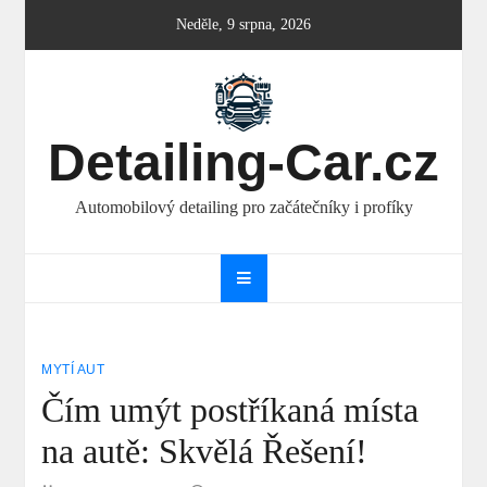
Skip
Neděle, 9 srpna, 2026
to
content
Detailing-Car.cz
Automobilový detailing pro začátečníky i profíky
MYTÍ AUT
Čím umýt postříkaná místa
na autě: Skvělá Řešení!