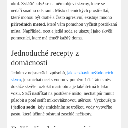
úkol. Zvláště když se na něm objeví skvrny, které se
nedaří snadno odstranit. Místo chemických prostředků,
které mohou být drahé a často agresivní, existuje mnoho
přírodních metod
, které vám pomohou vyčistit postříkaná
místa. Například, ocet a jedlá soda se ukazují jako skvělí
pomocníci, které má téměř každý doma.
Jednoduché recepty z
domácnosti
Jedním z nejsnazších způsobů,
jak se zbavit nežádoucích
skvrn
, je smíchat ocet s vodou v poměru 1:1. Tato směs
dokáže skvěle rozložit mastnotu a je také šetrná k laku
vozu. Stačí nastříkat na postižené místo, nechat pár minut
působit a poté setřít mikrovláknovou utěrkou. Vyzkoušejte
i
jedlou sodu
, kdy smícháním se troškou vody vytvoříte
pastu, která účinně odstraní zaschlé nečistoty.