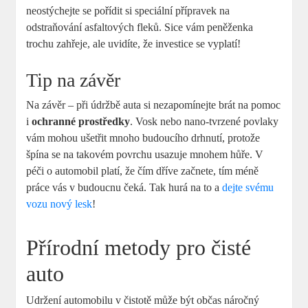
neostýchejte se pořídit si speciální přípravek na
odstraňování asfaltových fleků. Sice vám peněženka
trochu zahřeje, ale uvidíte, že investice se vyplatí!
Tip na závěr
Na závěr – při údržbě auta si nezapomínejte brát na pomoc
i
ochranné prostředky
. Vosk nebo nano-tvrzené povlaky
vám mohou ušetřit mnoho budoucího drhnutí, protože
špína se na takovém povrchu usazuje mnohem hůře. V
péči o automobil platí, že čím dříve začnete, tím méně
práce vás v budoucnu čeká. Tak hurá na to a
dejte svému
vozu nový lesk
!
Přírodní metody pro čisté
auto
Udržení automobilu v čistotě může být občas náročný