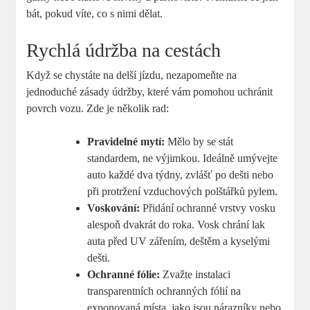
bát, pokud víte, co s nimi dělat.
Rychlá údržba na cestách
Když se chystáte na delší jízdu, nezapomeňte na
jednoduché zásady údržby, které vám pomohou uchránit
povrch vozu. Zde je několik rad:
Pravidelné mytí:
Mělo by se stát
standardem, ne výjimkou. Ideálně umývejte
auto každé dva týdny, zvlášť po dešti nebo
při protržení vzduchových polštářků pylem.
Voskování:
Přidání ochranné vrstvy vosku
alespoň dvakrát do roka. Vosk chrání lak
auta před UV zářením, deštěm a kyselými
dešti.
Ochranné fólie:
Zvažte instalaci
transparentních ochranných fólií na
exponovaná místa, jako jsou nárazníky nebo