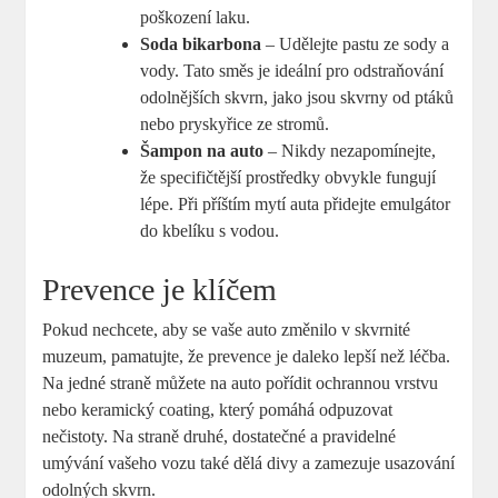
poškození laku.
Soda bikarbona
– Udělejte pastu ze sody a
vody. Tato směs je ideální pro odstraňování
odolnějších skvrn, jako jsou skvrny od ptáků
nebo pryskyřice ze stromů.
Šampon na auto
– Nikdy nezapomínejte,
že specifičtější prostředky obvykle fungují
lépe. Při příštím mytí auta přidejte emulgátor
do kbelíku s vodou.
Prevence je klíčem
Pokud nechcete, aby se vaše auto změnilo v skvrnité
muzeum, pamatujte, že prevence je daleko lepší než léčba.
Na jedné straně můžete na auto pořídit ochrannou vrstvu
nebo keramický coating, který pomáhá odpuzovat
nečistoty. Na straně druhé, dostatečné a pravidelné
umývání vašeho vozu také dělá divy a zamezuje usazování
odolných skvrn.