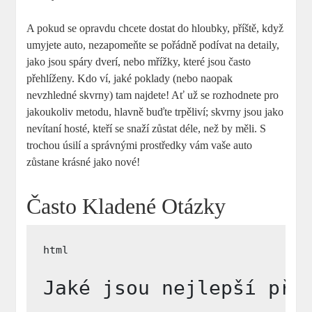
A pokud se opravdu chcete dostat do hloubky, příště, když
umyjete auto, nezapomeňte se pořádně podívat na detaily,
jako jsou spáry dverí, nebo mřížky, které jsou často
přehlíženy. Kdo ví, jaké poklady (nebo naopak
nevzhledné skvrny) tam najdete! Ať už se rozhodnete pro
jakoukoliv metodu, hlavně buďte trpěliví; skvrny jsou jako
nevítaní hosté, kteří se snaží zůstat déle, než by měli. S
trochou úsilí a správnými prostředky vám vaše auto
zůstane krásné jako nové!
Často Kladené Otázky
Jaké jsou nejlepší pří