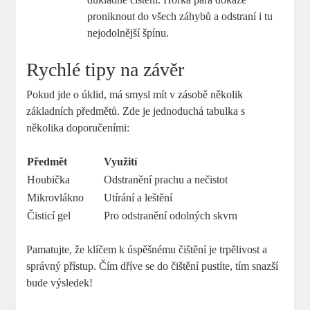
proniknout do všech záhybů a odstraní i tu
nejodolnější špínu.
Rychlé tipy na závěr
Pokud jde o úklid, má smysl mít v zásobě několik
základních předmětů. Zde je jednoduchá tabulka s
několika doporučeními:
Předmět
Využití
Houbička
Odstranění prachu a nečistot
Mikrovlákno
Utírání a leštění
Čisticí gel
Pro odstranění odolných skvrn
Pamatujte, že klíčem k úspěšnému čištění je trpělivost a
správný přístup. Čím dříve se do čištění pustíte, tím snazší
bude výsledek!