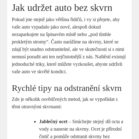
Jak udržet auto bez skvrn
Pokud jste stejně jako většina řidičů, i vy si přejete, aby
vaše auto vypadalo jako nové, alespoň dokud
nezaparkujete na špinavém místě nebo „pod tímhle
prokletým stromy“. Často narážíme na skvrny, které se
zdají být snadno odstranitelné, ale ve skutečnosti si s nimi
nemusí poradit ani ten nejčistotnější z nás. Naštěstí existují
jednoduché triky, které můžete vyzkoušet, abyste udrželi
vaše auto ve skvělé kondici.
Rychlé tipy na odstranění skvrn
Zde je několik osvědčených metod, jak se vypořádat s
těmi otravnými skvrnami:
Jablečný ocet
– Smíchejte stejný díl octa a
vody a naneste na skvrny. Ocet je přírodní
čistič a pomůže odstranit skvrny bez