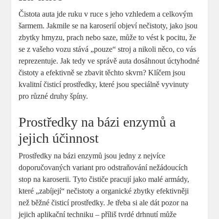
Čistota auta jde ruku v ruce s jeho vzhledem a celkovým
šarmem. Jakmile se na karoserií objeví nečistoty, jako jsou
zbytky hmyzu, prach nebo saze, může to vést k pocitu, že
se z vašeho vozu stává „pouze“ stroj a nikoli něco, co vás
reprezentuje. Jak tedy ve správě auta dosáhnout úctyhodné
čistoty a efektivně se zbavit těchto skvrn? Klíčem jsou
kvalitní čisticí prostředky, které jsou speciálně vyvinuty
pro různé druhy špíny.
Prostředky na bázi enzymů a
jejich účinnost
Prostředky na bázi enzymů jsou jedny z nejvíce
doporučovaných variant pro odstraňování nežádoucích
stop na karoserii. Tyto čističe pracují jako malé armády,
které „zabíjejí“ nečistoty a organické zbytky efektivněji
než běžné čisticí prostředky. Je třeba si ale dát pozor na
jejich aplikační techniku – příliš tvrdé drhnutí může