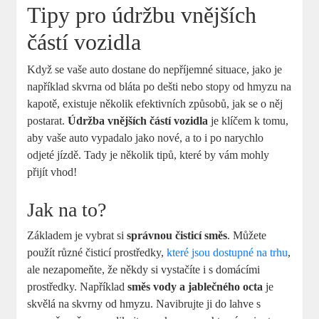
Tipy pro údržbu vnějších
částí vozidla
Když se vaše auto dostane do nepříjemné situace, jako je
například skvrna od bláta po dešti nebo stopy od hmyzu na
kapotě, existuje několik efektivních způsobů, jak se o něj
postarat.
Údržba vnějších částí vozidla
je klíčem k tomu,
aby vaše auto vypadalo jako nové, a to i po narychlo
odjeté jízdě. Tady je několik tipů, které by vám mohly
přijít vhod!
Jak na to?
Základem je vybrat si
správnou čisticí směs
. Můžete
použít různé čisticí prostředky,
které jsou dostupné na trhu
,
ale nezapomeňte, že někdy si vystačíte i s domácími
prostředky. Například
směs vody a jablečného octa
je
skvělá na skvrny od hmyzu. Navibrujte ji do lahve s