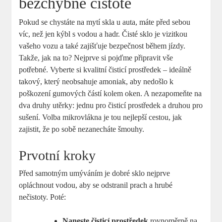
bezchybné čistotě
Pokud se chystáte na mytí skla u auta, máte před sebou
víc, než jen kýbl s vodou a hadr. Čisté sklo je vizitkou
vašeho vozu a také zajišťuje bezpečnost během jízdy.
Takže, jak na to? Nejprve si pojďme připravit vše
potřebné. Vyberte si kvalitní čisticí prostředek – ideálně
takový, který neobsahuje amoniak, aby nedošlo k
poškození gumových částí kolem oken. A nezapomeňte na
dva druhy utěrky: jednu pro čisticí prostředek a druhou pro
sušení. Volba mikrovlákna je tou nejlepší cestou, jak
zajistit, že po sobě nezanecháte šmouhy.
Prvotní kroky
Před samotným umýváním je dobré sklo nejprve
opláchnout vodou, aby se odstranil prach a hrubé
nečistoty. Poté:
Naneste čisticí prostředek
rovnoměrně na