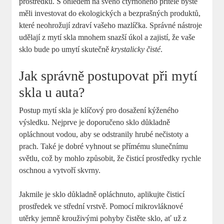
prostředku. S ohledem na svého čtyřnohého přítele byste
měli investovat do ekologických a bezprašných produktů,
které neohrožují zdraví vašeho mazlíčka. Správné nástroje
udělají z mytí skla mnohem snazší úkol a zajistí, že vaše
sklo bude po umytí skutečně
krystalicky čisté
.
Jak správně postupovat při mytí
skla u auta?
Postup mytí skla je klíčový pro dosažení kýženého
výsledku. Nejprve je doporučeno sklo důkladně
opláchnout vodou, aby se odstranily hrubé nečistoty a
prach. Také je dobré vyhnout se přímému slunečnímu
světlu, což by mohlo způsobit, že čisticí prostředky rychle
oschnou a vytvoří skvrny.
Jakmile je sklo důkladně opláchnuto, aplikujte čisticí
prostředek ve střední vrstvě. Pomocí mikrovláknové
utěrky jemně krouživými pohyby čistěte sklo, ať už z