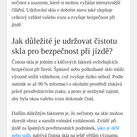
nečistot a usazenin, které si mohou vyžádat intenzivnější
čištění. Udržování skla v dobrém stavu také zlepšuje
celkový vzhled vašeho vozu a zvyšuje bezpečnost při
jízdě.
Jak důležité je udržovat čistotu
skla pro bezpečnost při jízdě?
Čistota skla je jedním z klíčových faktorů ovlivňujících
bezpečnost při řízení. Špinavé nebo poškrábané sklo může
výrazně snížit viditelnost, což zvyšuje riziko nehod. Podle
statistik se až 90 % informací o okolním prostředí získává
právě prostřednictvím zraku, a proto je nezbytné zajistit,
aby byla okna vašeho vozu dokonale čistá.
Dalším důležitým faktorem je, že nečistoty na skle mohou
zkreslit obraz a narušit vnímání vzdálenosti. Zvlášť při
jízdě za špatných povětrnostních podmínek,
jako je déšť
nebo sníh
, nabývá čistota skla na ještě větším významu.