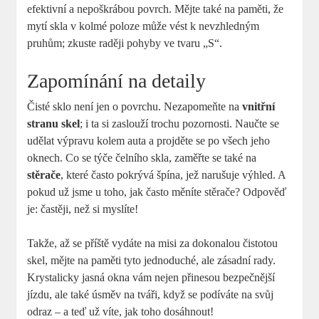
efektivní a nepoškrábou povrch. Mějte také na paměti, že
mytí skla v kolmé poloze může vést k nevzhledným
pruhům; zkuste raději pohyby ve tvaru „S“.
Zapomínání na detaily
Čisté sklo není jen o povrchu. Nezapomeňte na
vnitřní
stranu skel
; i ta si zaslouží trochu pozornosti. Naučte se
udělat výpravu kolem auta a projděte se po všech jeho
oknech. Co se týče čelního skla, zaměřte se také na
stěrače
, které často pokrývá špína, jež narušuje výhled. A
pokud už jsme u toho, jak často měníte stěrače? Odpověď
je: častěji, než si myslíte!
Takže, až se příště vydáte na misi za dokonalou čistotou
skel, mějte na paměti tyto jednoduché, ale zásadní rady.
Krystalicky jasná okna vám nejen přinesou bezpečnější
jízdu, ale také úsměv na tváři, když se podíváte na svůj
odraz – a teď už víte, jak toho dosáhnout!