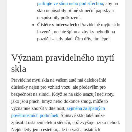
parkujte ve stínu nebo pod střechou
, aby na
sklo nepůsobily přímé sluneční paprsky a
nezpůsobily poškození.
Čistěte v intervalech:
Pravidelně myjte sklo
i zvenčí, nechte špínu a zbytky nehodit na
později – tady platí: Čím dřív, tím lépe!
Význam pravidelného mytí
skla
Pravidelné mytí skla na vašem autě má dalekosáhlé
důsledky nejen pro vzhled vozu, ale především pro
bezpečnost na silnici. Když se na sklo usazují nečistoty,
jako jsou prach, hmyz nebo dokonce smog, může to
významně zhoršit viditelnost,
zejména za špatných
povětrnostních podmínek
. Špinavé sklo také může
způsobit oslabení efektu stěračů, což zvyšuje riziko nehod.
Nejde tedy jen o estetiku, ale i o vaši a ostatních