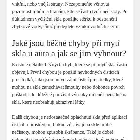
vnitřní, nebo vnější strany. Nezapomeňte věnovat
pozornost rohům a hranám, kde se často tvoří nečistoty. Po
důkladném vyčištění skla použijte stěrku k odstranění
zbytkové vody, čímž předejdete vzniku vodních skvrn.
Jaké jsou běžné chyby při mytí
skla u auta a jak se jim vyhnout?
Existuje několik běžných chyb, které se při mytí skla často
objevují. První chybou je použití nevhodných čisticích
prostředků, jako jsou univerzální čisticí prostředky, které
mohou na skle zanechávat šmouhy nebo dokonce povrch
poškodit. Je důležité používat výrobky určené speciálně na
skla, které neobsahují abrazivní látky.
Další chybou je nedostatečné opláchnutí skla před aplikací
čisticího prostředku. Pokud zůstávají na skle hrubé
nečistoty, mohou způsobit škrábance. Také je dobré
vyhnout se používání papírových utěrek, které mohou být