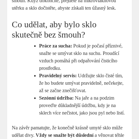
šmouh. Když dokončíte, přejděte na mikrovláknovou
utěrku a sklo dočistěte, abyste získali ten úžasný lesk.
Co udělat, aby bylo sklo
skutečně bez šmouh?
Práce za sucha:
Pokud je počasí příznivé,
snažte se umývat sklo na suchu. Proudící
vzduch pomáhá při odpařování čisticího
prostředku.
Pravidelný servis:
Udržujte sklo čisté tím,
že ho budete umývat pravidelně, nečekejte,
až se začne znečišťovat.
Sezónní údržba:
Na jaře a na podzim
proveďte důkladnější údržbu, kdy je na
sklech více nečistot, jako jsou pyl nebo listí.
Na závěr pamatujte, že konečně krásně umyté sklo může
udělat divy.
Vždy se snažte být důslední
a věnovat téhle