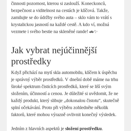
činnosti pozornost, kterou si zaslouží. Koneckonců,
bezpečnost a viditelnost na cestách je klíčová. Takže,
zamilujte se do údržby svého auta – sklo vám to vrátí s
krystalickou jasností na každé cestě. A kdo ví, možná
vezmete i svého bestie na skleněné rande! 🚗✨
Jak vybrat nejúčinnější
prostředky
Když přichází na mytí skla automobilu, klíčem k úspěchu
je správný výběr prostředků. V dnešní době máme na trhu
široké spektrum čisticích prostředků, které se liší svým
složením, účinností a cenou. Je důležité si uvědomit, že ne
každý produkt, který slibuje „dokonalou čistotu“, skutečně
splní očekávání. Proto při výběru zohledněte několik
faktorů, které mohou výrazně ovlivnit konečný výsledek.
Jedním z hlavních aspektů je
složení prostředku
.