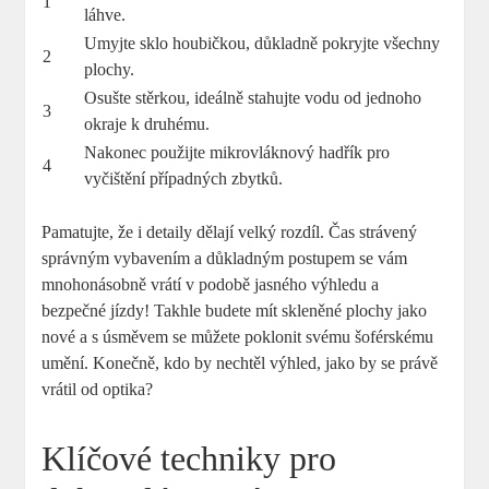
1
láhve.
Umyjte sklo houbičkou, důkladně pokryjte všechny
2
plochy.
Osušte stěrkou, ideálně stahujte vodu od jednoho
3
okraje k druhému.
Nakonec použijte mikrovláknový hadřík pro
4
vyčištění případných zbytků.
Pamatujte, že i detaily dělají velký rozdíl. Čas strávený
správným vybavením a důkladným postupem se vám
mnohonásobně vrátí v podobě jasného výhledu a
bezpečné jízdy! Takhle budete mít skleněné plochy jako
nové a s úsměvem se můžete poklonit svému šoférskému
umění. Konečně, kdo by nechtěl výhled, jako by se právě
vrátil od optika?
Klíčové techniky pro