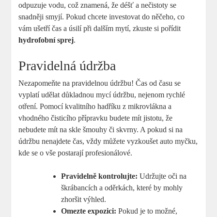
odpuzuje vodu, což znamená, že déšť a nečistoty se
snadněji smyjí. Pokud chcete investovat do něčeho, co
vám ušetří čas a úsilí při dalším mytí, zkuste si pořídit
hydrofobní sprej
.
Pravidelná údržba
Nezapomeňte na pravidelnou údržbu! Čas od času se
vyplatí udělat důkladnou mycí údržbu, nejenom rychlé
otření. Pomocí kvalitního hadříku z mikrovlákna a
vhodného čisticího přípravku budete mít jistotu, že
nebudete mít na skle šmouhy či skvrny. A pokud si na
údržbu nenajdete čas, vždy můžete vyzkoušet auto myčku,
kde se o vše postarají profesionálové.
Pravidelně kontrolujte:
Udržujte oči na
škrábancích a oděrkách, které by mohly
zhoršit výhled.
Omezte expozici:
Pokud je to možné,