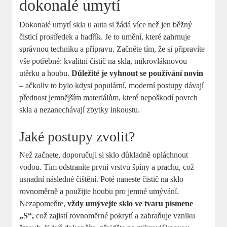
dokonalé umytí
Dokonalé umytí skla u auta si žádá více než jen běžný
čisticí prostředek a hadřík. Je to umění, které zahrnuje
správnou techniku a přípravu. Začněte tím, že si připravíte
vše potřebné: kvalitní čistič na skla, mikrovláknovou
utěrku a houbu.
Důležité je vyhnout se používání novin
– ačkoliv to bylo kdysi populární, moderní postupy dávají
přednost jemnějším materiálům, které nepoškodí povrch
skla a nezanechávají zbytky inkoustu.
Jaké postupy zvolit?
Než začnete, doporučuji si sklo důkladně opláchnout
vodou. Tím odstraníte první vrstvu špíny a prachu, což
usnadní následné čištění. Poté naneste čistič na sklo
rovnoměrně a použijte houbu pro jemné umývání.
Nezapomeňte,
vždy umývejte sklo ve tvaru písmene
„S“,
což zajistí rovnoměrné pokrytí a zabraňuje vzniku