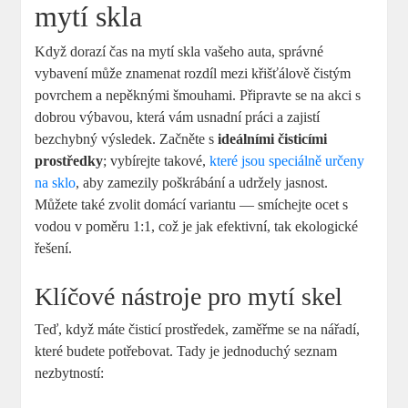
mytí skla
Když dorazí čas na mytí skla vašeho auta, správné
vybavení může znamenat rozdíl mezi křišťálově čistým
povrchem a nepěknými šmouhami. Připravte se na akci s
dobrou výbavou, která vám usnadní práci a zajistí
bezchybný výsledek. Začněte s
ideálními čisticími
prostředky
; vybírejte takové,
které jsou speciálně určeny
na sklo
, aby zamezily poškrábání a udržely jasnost.
Můžete také zvolit domácí variantu — smíchejte ocet s
vodou v poměru 1:1, což je jak efektivní, tak ekologické
řešení.
Klíčové nástroje pro mytí skel
Teď, když máte čisticí prostředek, zaměřme se na nářadí,
které budete potřebovat. Tady je jednoduchý seznam
nezbytností: