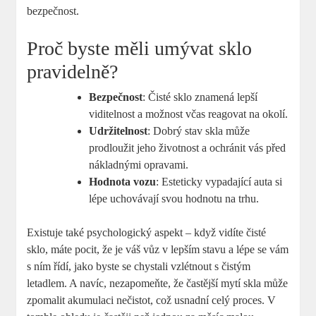
bezpečnost.
Proč byste měli umývat sklo
pravidelně?
Bezpečnost
: Čisté sklo znamená lepší
viditelnost a možnost včas reagovat na okolí.
Udržitelnost
: Dobrý stav skla může
prodloužit jeho životnost a ochránit vás před
nákladnými opravami.
Hodnota vozu
: Esteticky vypadající auta si
lépe uchovávají svou hodnotu na trhu.
Existuje také psychologický aspekt – když vidíte čisté
sklo, máte pocit, že je váš vůz v lepším stavu a lépe se vám
s ním řídí, jako byste se chystali vzlétnout s čistým
letadlem. A navíc, nezapomeňte, že častější mytí skla může
zpomalit akumulaci nečistot, což usnadní celý proces. V