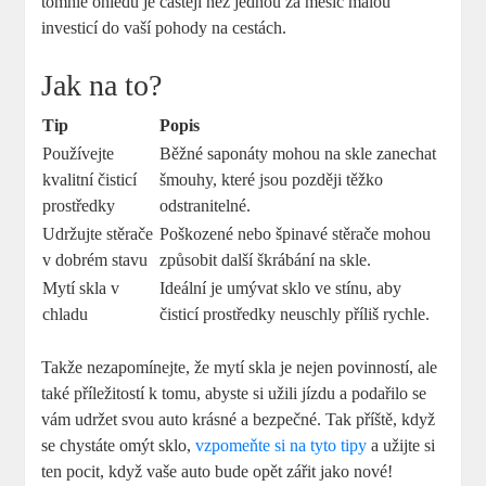
tomhle ohledu je častěji než jednou za měsíc malou
investicí do vaší pohody na cestách.
Jak na to?
Tip
Popis
Používejte
Běžné saponáty mohou na skle zanechat
kvalitní čisticí
šmouhy, které jsou později těžko
prostředky
odstranitelné.
Udržujte stěrače
Poškozené nebo špinavé stěrače mohou
v dobrém stavu
způsobit další škrábání na skle.
Mytí skla v
Ideální je umývat sklo ve stínu, aby
chladu
čisticí prostředky neuschly příliš rychle.
Takže nezapomínejte, že mytí skla je nejen povinností, ale
také příležitostí k tomu, abyste si užili jízdu a podařilo se
vám udržet svou auto krásné a bezpečné. Tak příště, když
se chystáte omýt sklo,
vzpomeňte si na tyto tipy
a užijte si
ten pocit, když vaše auto bude opět zářit jako nové!