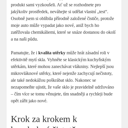
produkt sami vyzkoušeli. Ať už se rozhodnete pro
jakýkoliv prostředek, neváhejte si udělat vlastní „test“.
Osobně jsem si oblíbila přírodně založené čističe, protože
moje auto může vypadat jako nové, aniž bych ho
zatěžovala chemikáliemi, které se snáze dostanou do okolí
a na naši půdu.
Pamatujte, že i
kvalita utěrky
může hrát zásadní roli v
efektivitě mytí skla. Vyhněte se klasickým kuchyňským
utěrkám, které mohou zanechávat vlákniny. Nejlepší jsou
mikrovláknové utěrky, které nejenže zachycují nečistoty,
ale také nedokážou poškrábat sklo. Nakonec se
nezapomeňte ujistit, že vaše sklo je pravidelně udržováno
– čím více se tomu věnujete, tím snadněji a rychleji bude
opět zářit jako nové.
Krok za krokem k