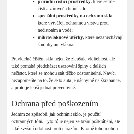
přírodní čisticí prostředky
, které šetrně
čistí a zároveň chrání sklo;
speciální prostředky na ochranu skla
,
které vytvářejí ochrannou vrstvu proti
nečistotám a vodě;
mikrovláknové utěrky
, které nezanechávají
šmouhy ani vlákna.
Pravidelné čištění skla nejen že zlepšuje viditelnost, ale
také pomáhá předcházet usazování špíny a dalších
nečistot, které se mohou stát těžko odstranitelné. Navíc,
nezapomeňte na to, že sklo auta je náchylné na škrábance,
a proto je lepší jednat preventivně.
Ochrana před poškozením
Jedním ze způsobů, jak ochránit sklo, je použití
ochranných fólií. Tyto fólie nejen že brání poškrábání, ale
také zvyšují odolnost proti nárazům. Kromě toho mohou