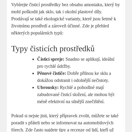
Vybírejte čisticí prostředky bez obsahu amoniaku, který by
mohl poškodit jak sklo, tak i okolní plastové díly.
Prodávají se také ekologické varianty, které jsou šetrné k
životnímu prostředí a zároveň účinné. Zde je přehled
některých populárních typů:
Typy čisticích prostředků
Čisticí spreje:
Snadno se aplikují, ideální
pro rychlé údržby.
Pěnové čističe:
Dobře přilnou ke sklu a
dokážou odstranit i odolnější nečistoty.
Ubrousky:
Rychlé a pohodlné mají
zabudované čisticí složení, ale mohou být
méně efektivní na silnější znečištění.
Pokud si nejste jisti, který přípravek zvolit, můžete se také
poradit s přáteli nebo se informovat na automobilových
fórech. Zde často najdete tipy a recenze od lidí, kteří už