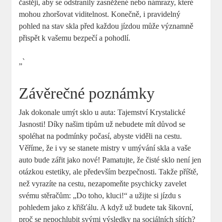
častěji, aby se odstranily zasněžené nebo námrazy, které
mohou zhoršovat viditelnost. Konečně, i pravidelný
pohled na stav skla před každou jízdou může významně
přispět k vašemu bezpečí a pohodlí.
„`
Závěrečné poznámky
Jak dokonale umýt sklo u auta: Tajemství Krystalické
Jasnosti! Díky našim tipům už nebudete mít důvod se
spoléhat na podmínky počasí, abyste viděli na cestu.
Věříme, že i vy se stanete mistry v umývání skla a vaše
auto bude zářit jako nové! Pamatujte, že čisté sklo není jen
otázkou estetiky, ale především bezpečnosti. Takže příště,
než vyrazíte na cestu, nezapomeňte psychicky zavelet
svému stěračům: „Do toho, kluci!“ a užijte si jízdu s
pohledem jako z křišťálu. A když už budete tak šikovní,
proč se nepochlubit svými výsledky na sociálních sítích?