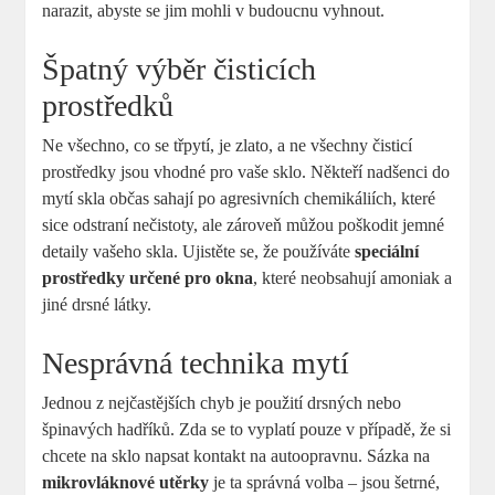
narazit, abyste se jim mohli v budoucnu vyhnout.
Špatný výběr čisticích
prostředků
Ne všechno, co se třpytí, je zlato, a ne všechny čisticí
prostředky jsou vhodné pro vaše sklo. Někteří nadšenci do
mytí skla občas sahají po agresivních chemikáliích, které
sice odstraní nečistoty, ale zároveň můžou poškodit jemné
detaily vašeho skla. Ujistěte se, že používáte
speciální
prostředky určené pro okna
, které neobsahují amoniak a
jiné drsné látky.
Nesprávná technika mytí
Jednou z nejčastějších chyb je použití drsných nebo
špinavých hadříků. Zda se to vyplatí pouze v případě, že si
chcete na sklo napsat kontakt na autoopravnu. Sázka na
mikrovláknové utěrky
je ta správná volba – jsou šetrné,