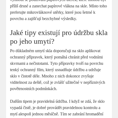
příliš drsné a zanechat papírové vlákna na skle. Místo toho
preferujte mikrovláknové utěrky, které jsou šetrné k
povrchu a zajišťují bezchybné výsledky.
Jaké tipy existují pro údržbu skla
po jeho umytí?
Po důkladném umytí skla doporučuji na sklo aplikovat
ochranný přípravek, který pomáhá chránit před vodními
skvrnami a nečistotami. Tyto přípravky tvoří na povrchu
tenký ochranný film, který usnadňuje údržbu a udržuje
sklo v čistotě déle. Mnoho z nich dokonce zvyšuje
viditelnost za deště, což je zvlášť užitečné v nepříznivých
povětrnostních podmínkách.
Dalším tipem je pravidelná údržba. I když se zdá, že sklo
vypadá čistě, je dobré provádět pravidelnou kontrolu a
mytí alespoň jednou měsíčně. Tím se zabrání hromadění