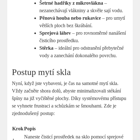
Šetrné hadříky z mikrovlákna
–
nezanechávají vlákniny a skvěle sají vodu.
Pěnová houba nebo rukavice
– pro umytí
větších ploch bez škrábání.
Sprejová láhev
– pro rovnoměrné nanášení
čisticího prostředku.
Stěrka
– ideální pro odstranění přebytečné
vody a zanechání dokonalého povrchu.
Postup mytí skla
Nyní, když jste vybaveni, je čas na samotné mytí skla.
Vždy začněte shora dolů, abyste minimalizovali stékání
špíny na již vyčištěné plochy. Díky systémovému přístupu
se vyhnete frustraci a schůzkám se šmouhami. Zde je
zjednodušený postup:
Krok
Popis
Naneste čisticí prostředek na sklo pomocí sprejové