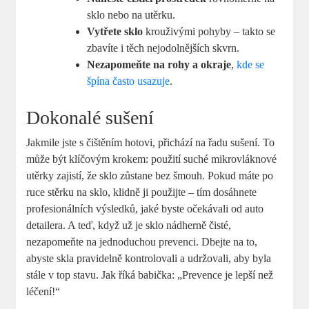
sklo nebo na utěrku.
Vytřete sklo
krouživými pohyby – takto se
zbavíte i těch nejodolnějších skvrn.
Nezapomeňte na rohy a okraje
,
kde se
špína často usazuje
.
Dokonalé sušení
Jakmile jste s čištěním hotovi, přichází na řadu sušení. To
může být klíčovým krokem: použití suché mikrovláknové
utěrky zajistí, že sklo zůstane bez šmouh. Pokud máte po
ruce stěrku na sklo, klidně ji použijte – tím dosáhnete
profesionálních výsledků, jaké byste očekávali od auto
detailera. A teď, když už je sklo nádherně čisté,
nezapomeňte na jednoduchou prevenci. Dbejte na to,
abyste skla pravidelně kontrolovali a udržovali, aby byla
stále v top stavu. Jak říká babička: „Prevence je lepší než
léčení!“