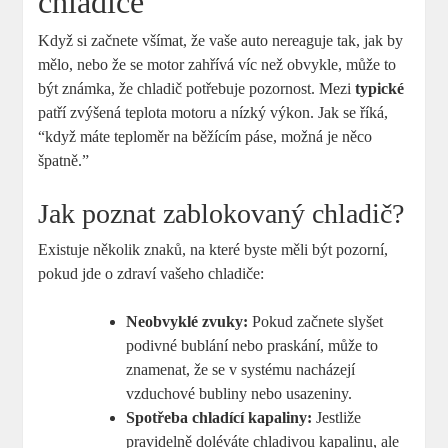
chladiče
Když si začnete všímat, že vaše auto nereaguje tak, jak by
mělo, nebo že se motor zahřívá víc než obvykle, může to
být známka, že chladič potřebuje pozornost. Mezi
typické
patří zvýšená teplota motoru a nízký výkon. Jak se říká,
“když máte teploměr na běžícím páse, možná je něco
špatně.”
Jak poznat zablokovaný chladič?
Existuje několik znaků, na které byste měli být pozorní,
pokud jde o zdraví vašeho chladiče:
Neobvyklé zvuky:
Pokud začnete slyšet
podivné bublání nebo praskání, může to
znamenat, že se v systému nacházejí
vzduchové bubliny nebo usazeniny.
Spotřeba chladící kapaliny:
Jestliže
pravidelně doléváte chladivou kapalinu, ale