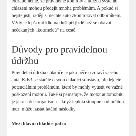
Nezapomeňte, že pravidelné kontroly a údržba systému
chlazení mohou předejít mnoha problémům. A pokud si
nejste jisti, raději si nechte auto zkontrolovat odborníkem.
Vždy je lepší mít klid na duši při jízdě než se obávat
nečekaných „kotrmelců“ na cestě.
Důvody pro pravidelnou
údržbu
Pravidelná údržba chladiče je jako péče o zdraví vašeho
auta. Když se staráte o svou chladicí soustavu, předejdete
potenciálním problémům, které by mohly vyústit ve vážné
poškození motoru. Také si pamatujte, že motor automobilu
je jako srdce organismu – když teplota stoupne nad určitou
mez, může nastat fatální následky.
Mezi hlavní chladiče patří: