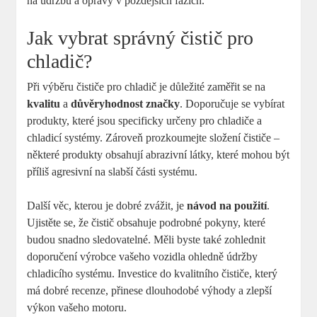
na údržbu a opravy v pozdějších fázích.
Jak vybrat správný čistič pro
chladič?
Při výběru čističe pro chladič je důležité zaměřit se na
kvalitu
a
důvěryhodnost značky
. Doporučuje se vybírat
produkty, které jsou specificky určeny pro chladiče a
chladicí systémy. Zároveň prozkoumejte složení čističe –
některé produkty obsahují abrazivní látky, které mohou být
příliš agresivní na slabší části systému.
Další věc, kterou je dobré zvážit, je
návod na použití
.
Ujistěte se, že čistič obsahuje podrobné pokyny, které
budou snadno sledovatelné. Měli byste také zohlednit
doporučení výrobce vašeho vozidla ohledně údržby
chladicího systému. Investice do kvalitního čističe, který
má dobré recenze, přinese dlouhodobé výhody a zlepší
výkon vašeho motoru.