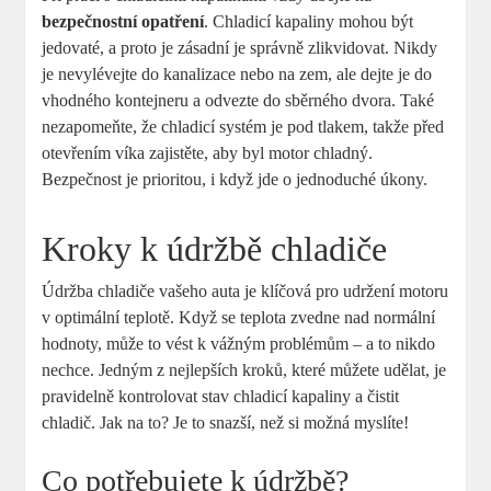
bezpečnostní opatření
. Chladicí kapaliny mohou být
jedovaté, a proto je zásadní je správně zlikvidovat. Nikdy
je nevylévejte do kanalizace nebo na zem, ale dejte je do
vhodného kontejneru a odvezte do sběrného dvora. Také
nezapomeňte, že chladicí systém je pod tlakem, takže před
otevřením víka zajistěte, aby byl motor chladný.
Bezpečnost je prioritou, i když jde o jednoduché úkony.
Kroky k údržbě chladiče
Údržba chladiče vašeho auta je klíčová pro udržení motoru
v optimální teplotě. Když se teplota zvedne nad normální
hodnoty, může to vést k vážným problémům – a to nikdo
nechce. Jedným z nejlepších kroků, které můžete udělat, je
pravidelně kontrolovat stav chladicí kapaliny a čistit
chladič. Jak na to? Je to snazší, než si možná myslíte!
Co potřebujete k údržbě?