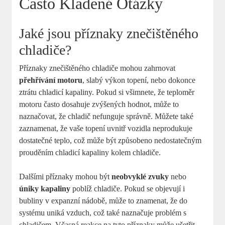
Často Kladené Otázky
Jaké jsou příznaky znečištěného
chladiče?
Příznaky znečištěného chladiče mohou zahrnovat
přehřívání motoru
, slabý výkon topení, nebo dokonce
ztrátu chladicí kapaliny. Pokud si všimnete, že teploměr
motoru často dosahuje zvýšených hodnot, může to
naznačovat, že chladič nefunguje správně. Můžete také
zaznamenat, že vaše topení uvnitř vozidla neprodukuje
dostatečné teplo, což může být způsobeno nedostatečným
prouděním chladicí kapaliny kolem chladiče.
Dalšími příznaky mohou být
neobvyklé zvuky
nebo
úniky kapaliny
poblíž chladiče. Pokud se objevují i
bubliny v expanzní nádobě, může to znamenat, že do
systému uniká vzduch, což také naznačuje problém s
chladičem. Včasná reakce na tyto příznaky může ušetřit