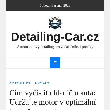
Skip
Sobota, 8 srpna, 2026
to
content
Detailing-Car.cz
Automobilový detailing pro začátečníky i profíky
ČIŠTĚNÍ AUTA
MYTÍ AUT
Cim vyčistit chladič u auta:
Udržujte motor v optimální