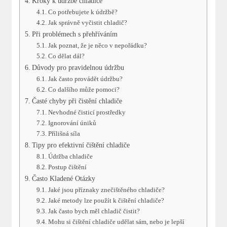
Kroky k údržbě chladiče
Co potřebujete k údržbě?
Jak správně vyčistit chladič?
Při problémech s přehříváním
Jak poznat, že je něco v nepořádku?
Co dělat dál?
Důvody pro pravidelnou údržbu
Jak často provádět údržbu?
Co dalšího může pomoci?
Časté chyby při čistění chladiče
Nevhodné čisticí prostředky
Ignorování úniků
Přílišná síla
Tipy pro efektivní čištění chladiče
Údržba chladiče
Postup čištění
Často Kladené Otázky
Jaké jsou příznaky znečištěného chladiče?
Jaké metody lze použít k čištění chladiče?
Jak často bych měl chladič čistit?
Mohu si čištění chladiče udělat sám, nebo je lepší