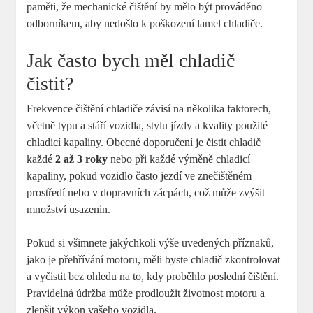
paměti, že mechanické čištění by mělo být prováděno
odborníkem, aby nedošlo k poškození lamel chladiče.
Jak často bych měl chladič
čistit?
Frekvence čištění chladiče závisí na několika faktorech,
včetně typu a stáří vozidla, stylu jízdy a kvality použité
chladicí kapaliny. Obecné doporučení je čistit chladič
každé
2 až 3 roky
nebo při každé výměně chladicí
kapaliny, pokud vozidlo často jezdí ve znečištěném
prostředí nebo v dopravních zácpách, což může zvýšit
množství usazenin.
Pokud si všimnete jakýchkoli výše uvedených příznaků,
jako je přehřívání motoru, měli byste chladič zkontrolovat
a vyčistit bez ohledu na to, kdy proběhlo poslední čištění.
Pravidelná údržba může prodloužit životnost motoru a
zlepšit výkon vašeho vozidla.