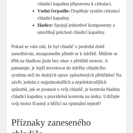
chladicí kapalina připravena k cirkulaci.
Vodní čerpadlo:
Doplňuje systém cirkulací
chladicí kapaliny.
Hadice:
Spojují jednotlivé komponenty a
umožňují průchod chladicí kapaliny.
Pokud se vám zdá, že byl chladič v poslední době
zanedbáván, nezapomeňte přimět se k údržbě. Můžete se
těšit na hladkou jízdu bez obav z přehřátí motoru. A
pamatujte, je lepší investovat do údržby chladicího
systému než do drahých oprav způsobených přehřátím! Na
závěr, jedním z nejjednodušších a nejefektivnějších
způsobů, jak se postarat o svůj chladič, je kontrola hladiny
chladicí kapaliny a pravidelná kontrola na úniky. Udržujte
svůj motor šťastný a běžící na optimální teplotě!
Příznaky zaneseného