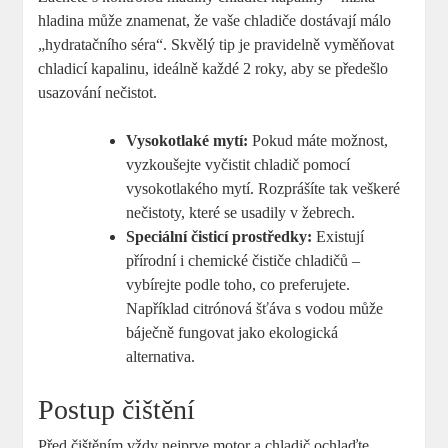
hladina může znamenat, že vaše chladiče dostávají málo
„hydratačního séra“. Skvělý tip je pravidelně vyměňovat
chladicí kapalinu, ideálně každé 2 roky, aby se předešlo
usazování nečistot.
Vysokotlaké mytí:
Pokud máte možnost,
vyzkoušejte vyčistit chladič pomocí
vysokotlakého mytí. Rozprášíte tak veškeré
nečistoty, které se usadily v žebrech.
Speciální čisticí prostředky:
Existují
přírodní i chemické čističe chladičů –
vybírejte podle toho, co preferujete.
Například citrónová šťáva s vodou může
báječně fungovat jako ekologická
alternativa.
Postup čištění
Před čištěním vždy nejprve motor a chladič ochlaďte,