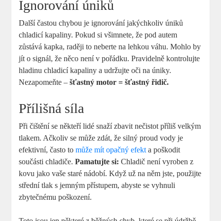
Ignorování úniků
Další častou chybou je ignorování jakýchkoliv úniků
chladicí kapaliny. Pokud si všimnete, že pod autem
zůstává kapka, raději to neberte na lehkou váhu. Mohlo by
jít o signál, že něco není v pořádku. Pravidelně kontrolujte
hladinu chladicí kapaliny a udržujte oči na úniky.
Nezapomeňte –
šťastný motor = šťastný řidič.
Přílišná síla
Při čištění se někteří lidé snaží zbavit nečistot příliš velkým
tlakem. Ačkoliv se může zdát, že silný proud vody je
efektivní, často to
může mít opačný efekt
a poškodit
součásti chladiče.
Pamatujte si:
Chladič není vyroben z
kovu jako vaše staré nádobí. Když už na něm jste, použijte
střední tlak s jemným přístupem, abyste se vyhnuli
zbytečnému poškození.
Toto jsou jen některé z běžných chyb, které se při údržbě