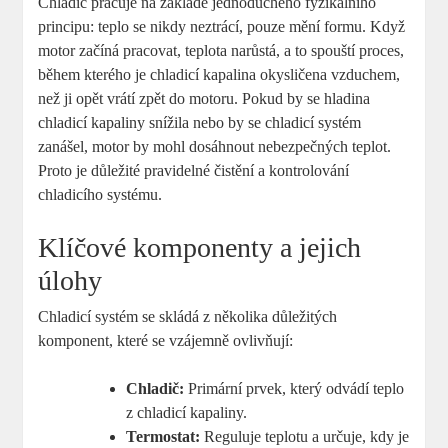
Chladič pracuje na základě jednoduchého fyzikálního
principu: teplo se nikdy neztrácí, pouze mění formu. Když
motor začíná pracovat, teplota narůstá, a to spouští proces,
během kterého je chladicí kapalina okysličena vzduchem,
než ji opět vrátí zpět do motoru. Pokud by se hladina
chladicí kapaliny snížila nebo by se chladicí systém
zanášel, motor by mohl dosáhnout nebezpečných teplot.
Proto je důležité pravidelné čistění a kontrolování
chladicího systému.
Klíčové komponenty a jejich
úlohy
Chladicí systém se skládá z několika důležitých
komponent, které se vzájemně ovlivňují:
Chladič:
Primární prvek, který odvádí teplo
z chladicí kapaliny.
Termostat:
Reguluje teplotu a určuje, kdy je