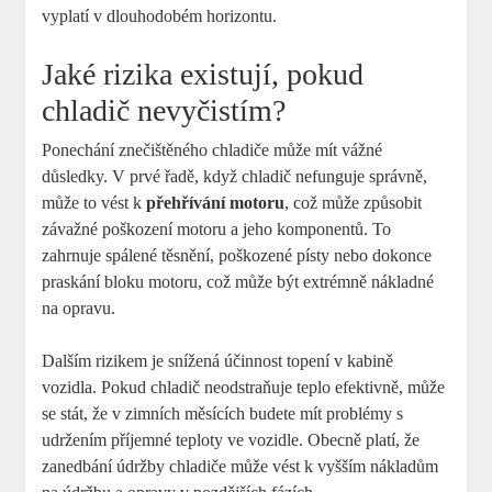
vyplatí v dlouhodobém horizontu.
Jaké rizika existují, pokud
chladič nevyčistím?
Ponechání znečištěného chladiče může mít vážné
důsledky. V prvé řadě, když chladič nefunguje správně,
může to vést k
přehřívání motoru
, což může způsobit
závažné poškození motoru a jeho komponentů. To
zahrnuje spálené těsnění, poškozené písty nebo dokonce
praskání bloku motoru, což může být extrémně nákladné
na opravu.
Dalším rizikem je snížená účinnost topení v kabině
vozidla. Pokud chladič neodstraňuje teplo efektivně, může
se stát, že v zimních měsících budete mít problémy s
udržením příjemné teploty ve vozidle. Obecně platí, že
zanedbání údržby chladiče může vést k vyšším nákladům