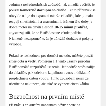
Jedním z nejjednodušších způsobů, jak chladič vyčistit, je
použití
komerčně dostupného čističe
. Tento přípravek se
obvykle nalije do expanzní nádrže chladiče, kde pomalu
reaguji s nečistotami a usazeninami. Během této doby je
dobré motor na chvíli alespoň
10-15 minut prohřát
,
abyste zajistili, že se čistič dostane všude potřeba.
Nicméně, nezapomeňte, že je důležité dodržovat pokyny
výrobce.
Pokud se rozhodnete pro domácí metodu, můžete použít
směs octa a vody
. Poměrem 1:1 tento úžasný přírodní
čistič pomáhá rozpuštění usazenin. Jednoduše směs nalijte
do chladiče, pak odeberte kapalinou a znovu důkladně
propláchněte čistou vodou. Tímto způsobem nejen že
ušetříte na nákupech, ale také se vyhnete chemikáliím.
Bezpečnost na prvním místě
Při práci s chladicími kapalinami vždy dbejte na