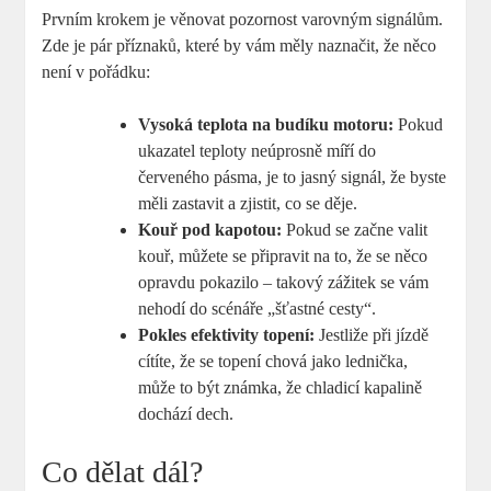
Prvním krokem je věnovat pozornost varovným signálům.
Zde je pár příznaků, které by vám měly naznačit, že něco
není v pořádku:
Vysoká teplota na budíku motoru:
Pokud
ukazatel teploty neúprosně míří do
červeného pásma, je to jasný signál, že byste
měli zastavit a zjistit, co se děje.
Kouř pod kapotou:
Pokud se začne valit
kouř, můžete se připravit na to, že se něco
opravdu pokazilo – takový zážitek se vám
nehodí do scénáře „šťastné cesty“.
Pokles efektivity topení:
Jestliže při jízdě
cítíte, že se topení chová jako lednička,
může to být známka, že chladicí kapalině
dochází dech.
Co dělat dál?