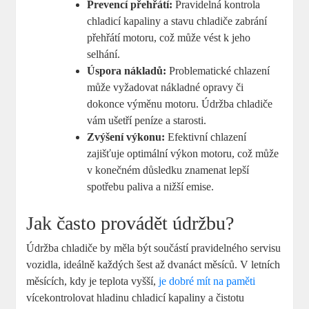
Prevencí přehřátí:
Pravidelná kontrola
chladicí kapaliny a stavu chladiče zabrání
přehřátí motoru, což může vést k jeho
selhání.
Úspora nákladů:
Problematické chlazení
může vyžadovat nákladné opravy či
dokonce výměnu motoru. Údržba chladiče
vám ušetří peníze a starosti.
Zvýšení výkonu:
Efektivní chlazení
zajišťuje optimální výkon motoru, což může
v konečném důsledku znamenat lepší
spotřebu paliva a nižší emise.
Jak často provádět údržbu?
Údržba chladiče by měla být součástí pravidelného servisu
vozidla, ideálně každých šest až dvanáct měsíců. V letních
měsících, kdy je teplota vyšší,
je dobré mít na paměti
vícekontrolovat hladinu chladicí kapaliny a čistotu