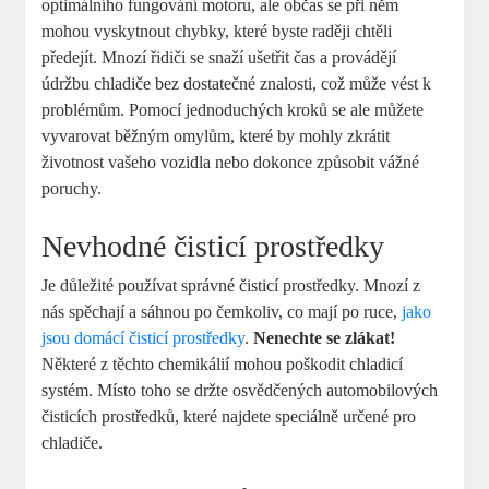
optimálního fungování motoru, ale občas se při něm
mohou vyskytnout chybky, které byste raději chtěli
předejít. Mnozí řidiči se snaží ušetřit čas a provádějí
údržbu chladiče bez dostatečné znalosti, což může vést k
problémům. Pomocí jednoduchých kroků se ale můžete
vyvarovat běžným omylům, které by mohly zkrátit
životnost vašeho vozidla nebo dokonce způsobit vážné
poruchy.
Nevhodné čisticí prostředky
Je důležité používat správné čisticí prostředky. Mnozí z
nás spěchají a sáhnou po čemkoliv, co mají po ruce,
jako
jsou domácí čisticí prostředky
.
Nenechte se zlákat!
Některé z těchto chemikálií mohou poškodit chladicí
systém. Místo toho se držte osvědčených automobilových
čisticích prostředků, které najdete speciálně určené pro
chladiče.