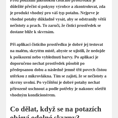
Před použitím jakéhokoli čisticího prostředku je
důležité přečíst si pokyny výrobce a zkontrolovat, zda
je produkt vhodný pro váš typ potahu.
Nejprve je
vhodné potahy důkladně vysát
, aby se odstranily větší
nečistoty a prach. To zaručí, že čisticí prostředek se
dostane blíže k skvrnám.
Při aplikaci čisticího prostředku je dobré jej testovat
na malém, skrytém místě, abyste se ujistili, že nedojde
k poškození nebo vyblednutí barvy. Po aplikaci je
doporučeno nechat prostředek působit po
předepsanou dobu a následně jemně třít povrch čistou
utěrkou z mikrovlákna. Tím se zajistí, že se nečistoty a
skvrny uvolní. Po vyčištění je dobré potahy nechat
přirozeně uschnout a podle potřeby je nakonec ošetřit
vhodným kondicionérem.
Co dělat, když se na potazích
objeví odolné skvrny?