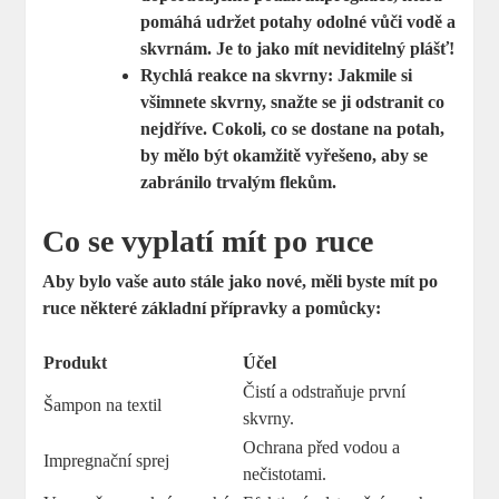
pomáhá udržet potahy odolné vůči vodě a
skvrnám. Je to jako mít neviditelný plášť!
Rychlá reakce na skvrny:
Jakmile si
všimnete skvrny, snažte se ji odstranit co
nejdříve. Cokoli, co se dostane na potah,
by mělo být okamžitě vyřešeno, aby se
zabránilo trvalým flekům.
Co se vyplatí mít po ruce
Aby bylo vaše auto stále jako nové, měli byste mít po
ruce některé základní přípravky a pomůcky:
Produkt
Účel
Čistí a odstraňuje první
Šampon na textil
skvrny.
Ochrana před vodou a
Impregnační sprej
nečistotami.