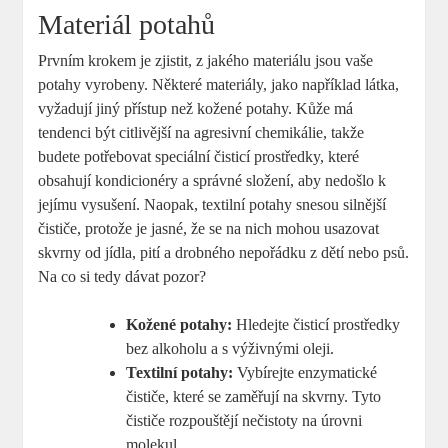
Materiál potahů
Prvním krokem je zjistit, z jakého materiálu jsou vaše
potahy vyrobeny. Některé materiály, jako například látka,
vyžadují jiný přístup než kožené potahy. Kůže má
tendenci být citlivější na agresivní chemikálie, takže
budete potřebovat speciální čisticí prostředky, které
obsahují kondicionéry a správné složení, aby nedošlo k
jejímu vysušení. Naopak, textilní potahy snesou silnější
čističe, protože je jasné, že se na nich mohou usazovat
skvrny od jídla, pití a drobného nepořádku z dětí nebo psů.
Na co si tedy dávat pozor?
Kožené potahy:
Hledejte čisticí prostředky
bez alkoholu a s výživnými oleji.
Textilní potahy:
Vybírejte enzymatické
čističe, které se zaměřují na skvrny. Tyto
čističe rozpouštějí nečistoty na úrovni
molekul.