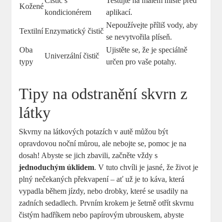
Čistič s
Testujte na malém místě před
Kožené
kondicionérem
aplikací.
Nepoužívejte příliš vody, aby
Textilní
Enzymatický čistič
se nevytvořila plíseň.
Oba
Ujistěte se, že je speciálně
Univerzální čistič
typy
určen pro vaše potahy.
Tipy na odstranění skvrn z
látky
Skvrny na látkových potazích v autě můžou být
opravdovou noční můrou, ale nebojte se, pomoc je na
dosah! Abyste se jich zbavili, začněte vždy s
jednoduchým úklidem
. V tuto chvíli je jasné, že život je
plný nečekaných překvapení – ať už je to káva, která
vypadla během jízdy, nebo drobky, které se usadily na
zadních sedadlech. Prvním krokem je šetrně otřít skvrnu
čistým hadříkem nebo papírovým ubrouskem, abyste