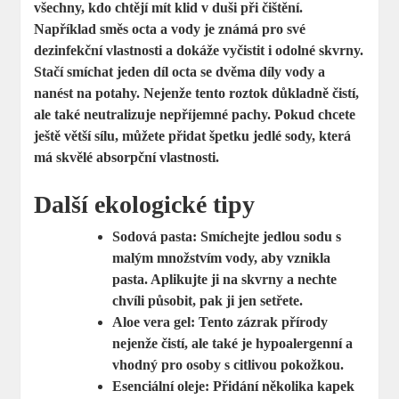
všechny, kdo chtějí mít klid v duši při čištění.
Například směs
octa a vody
je známá pro své
dezinfekční vlastnosti a dokáže vyčistit i odolné skvrny.
Stačí smíchat jeden díl octa se dvěma díly vody a
nanést na potahy. Nejenže tento roztok důkladně čistí,
ale také neutralizuje nepříjemné pachy. Pokud chcete
ještě větší sílu, můžete přidat špetku jedlé sody, která
má skvělé absorpční vlastnosti.
Další ekologické tipy
Sodová pasta:
Smíchejte jedlou sodu s
malým množstvím vody, aby vznikla
pasta. Aplikujte ji na skvrny a nechte
chvíli působit, pak ji jen setřete.
Aloe vera gel:
Tento zázrak přírody
nejenže čistí, ale také je hypoalergenní a
vhodný pro osoby s citlivou pokožkou.
Esenciální oleje:
Přidání několika kapek