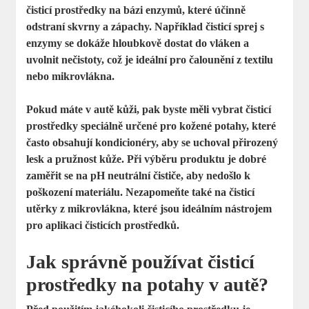
čisticí prostředky na bázi enzymů, které účinně
odstraní skvrny a zápachy. Například
čisticí sprej s
enzymy
se dokáže hloubkově dostat do vláken a
uvolnit nečistoty, což je ideální pro čalounění z textilu
nebo mikrovlákna.
Pokud máte v autě kůži, pak byste měli vybrat čisticí
prostředky speciálně určené pro
kožené potahy
, které
často obsahují kondicionéry, aby se uchoval přirozený
lesk a pružnost kůže. Při výběru produktu je dobré
zaměřit se na
pH neutrální
čističe, aby nedošlo k
poškození materiálu. Nezapomeňte také na čisticí
utěrky z mikrovlákna, které jsou ideálním nástrojem
pro aplikaci čisticích prostředků.
Jak správně používat čisticí
prostředky na potahy v autě?