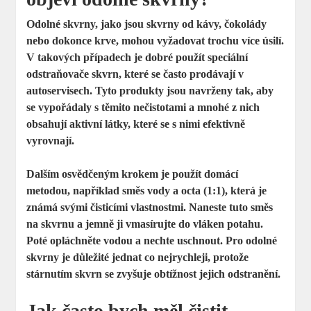
Odolné skvrny, jako jsou skvrny od kávy, čokolády
nebo dokonce krve, mohou vyžadovat trochu více úsilí.
V takových případech je dobré použít
speciální
odstraňovače skvrn
, které se často prodávají v
autoservisech. Tyto produkty jsou navrženy tak, aby
se vypořádaly s těmito nečistotami a mnohé z nich
obsahují aktivní látky, které se s nimi efektivně
vyrovnají.
Dalším osvědčeným krokem je použít domácí
metodou, například
směs vody a octa
(1:1), která je
známá svými čisticími vlastnostmi. Naneste tuto směs
na skvrnu a jemně ji vmasírujte do vláken potahu.
Poté opláchněte vodou a nechte uschnout. Pro odolné
skvrny je důležité jednat co nejrychleji, protože
stárnutím skvrn se zvyšuje obtížnost jejich odstranění.
Jak často bych měl čistit