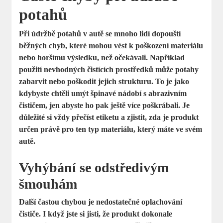
potahů
Při údržbě potahů v autě se mnoho lidí dopouští
běžných chyb, které mohou vést k poškození materiálu
nebo horšímu výsledku, než očekávali. Například
použití nevhodných čistících prostředků může potahy
zabarvit nebo poškodit jejich strukturu. To je jako
kdybyste chtěli umýt špinavé nádobí s abrazivním
čističem, jen abyste ho pak ještě více poškrábali. Je
důležité si vždy přečíst etiketu a zjistit, zda je produkt
určen právě pro ten typ materiálu, který máte ve svém
autě.
Vyhýbání se odstředivým
šmouhám
Další častou chybou je nedostatečné oplachování
čističe. I když jste si jisti, že produkt dokonale