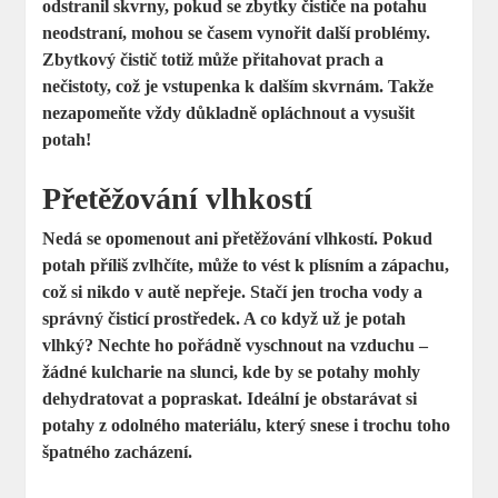
odstranil skvrny, pokud se zbytky čističe na potahu
neodstraní, mohou se časem vynořit další problémy.
Zbytkový čistič totiž může přitahovat prach a
nečistoty, což je vstupenka k dalším skvrnám. Takže
nezapomeňte vždy důkladně opláchnout a vysušit
potah!
Přetěžování vlhkostí
Nedá se opomenout ani přetěžování vlhkostí. Pokud
potah příliš zvlhčíte, může to vést k plísním a zápachu,
což si nikdo v autě nepřeje. Stačí jen trocha vody a
správný čisticí prostředek. A co když už je potah
vlhký? Nechte ho pořádně vyschnout na vzduchu –
žádné kulcharie na slunci, kde by se potahy mohly
dehydratovat a popraskat. Ideální je obstarávat si
potahy z odolného materiálu, který snese i trochu toho
špatného zacházení.