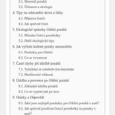
Materiál potahů
Účinnost a ekologie
Tipy na odstranění skvrn z látky
Příprava čističi
Jak správně čistit
Ekologické způsoby čištění potahů
Přírodní čisticí prostředky
Další ekologické tipy
Jak vyčistit kožené potahy automobilu
Produkty pro čištění
Co se vyvarovat
Časté chyby při údržbě potahů
Vyhýbání se odstředivým šmouhám
Přetěžování vlhkostí
Údržba a prevence po čištění potahů
Základní údržba potahů
Co se vyplatí mít po ruce
Otázky a Odpovědi
Jaké jsou nejlepší produkty pro čištění potahů v autě?
Jak správně používat čisticí prostředky na potahy v
autě?