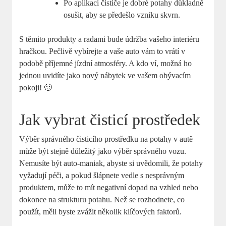
Po aplikaci čističe je dobré potahy důkladně
osušit, aby se předešlo vzniku skvrn.
S těmito produkty a radami bude údržba vašeho interiéru
hračkou. Pečlivě vybírejte a vaše auto vám to vrátí v
podobě příjemné jízdní atmosféry. A kdo ví, možná ho
jednou uvidíte jako nový nábytek ve vašem obývacím
pokoji! 🙂
Jak vybrat čisticí prostředek
Výběr správného čisticího prostředku na potahy v autě
může být stejně důležitý jako výběr správného vozu.
Nemusíte být auto-maniak, abyste si uvědomili, že potahy
vyžadují péči, a pokud šlápnete vedle s nesprávným
produktem, může to mít negativní dopad na vzhled nebo
dokonce na strukturu potahu. Než se rozhodnete, co
použít, měli byste zvážit několik klíčových faktorů.