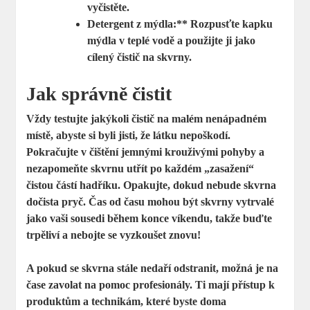
vyčistěte.
Detergent z mýdla:** Rozpusťte kapku
mýdla v teplé vodě a použijte ji jako
cílený čistič na skvrny.
Jak správně čistit
Vždy testujte jakýkoli čistič na malém nenápadném
místě, abyste si byli jisti, že látku nepoškodí.
Pokračujte v čištění jemnými krouživými pohyby a
nezapomeňte skvrnu utřít po každém „zasažení“
čistou částí hadříku. Opakujte, dokud nebude skvrna
dočista pryč. Čas od času mohou být skvrny vytrvalé
jako vaši sousedi během konce víkendu, takže buďte
trpěliví a nebojte se vyzkoušet znovu!
A pokud se skvrna stále nedaří odstranit, možná je na
čase zavolat na pomoc profesionály. Ti mají přístup k
produktům a technikám, které byste doma