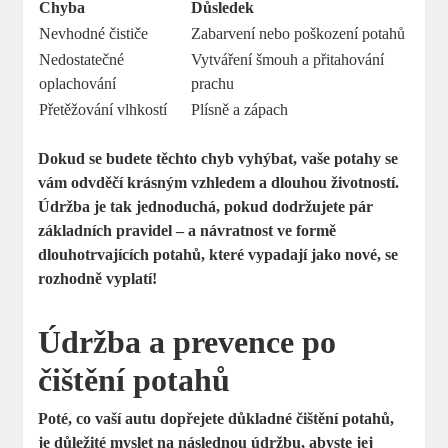
Chyba
Důsledek
Nevhodné čističe
Zabarvení nebo poškození potahů
Nedostatečné
Vytváření šmouh a přitahování
oplachování
prachu
Přetěžování vlhkostí
Plísně a zápach
Dokud se budete těchto chyb vyhýbat, vaše potahy se
vám odvděčí krásným vzhledem a dlouhou životností.
Údržba je tak jednoduchá, pokud dodržujete pár
základních pravidel – a návratnost ve formě
dlouhotrvajících potahů, které vypadají jako nové, se
rozhodně vyplatí!
Údržba a prevence po
čištění potahů
Poté, co vaší autu dopřejete důkladné čištění potahů,
je důležité myslet na následnou údržbu, abyste jej