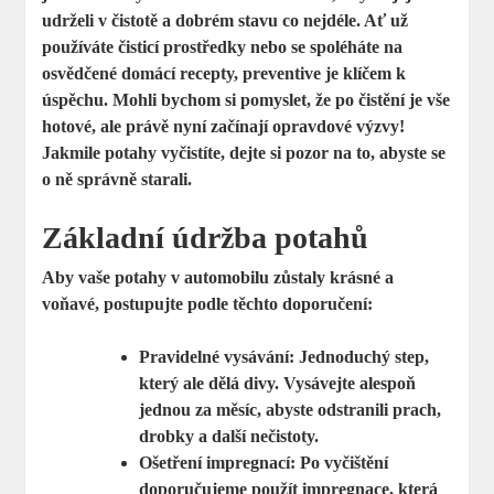
udrželi v čistotě a dobrém stavu co nejdéle. Ať už
používáte čisticí prostředky nebo se spoléháte na
osvědčené domácí recepty, preventive je klíčem k
úspěchu. Mohli bychom si pomyslet, že po čistění je vše
hotové, ale právě nyní začínají opravdové výzvy!
Jakmile potahy vyčistíte, dejte si pozor na to, abyste se
o ně správně starali.
Základní údržba potahů
Aby vaše potahy v automobilu zůstaly krásné a
voňavé, postupujte podle těchto doporučení:
Pravidelné vysávání:
Jednoduchý step,
který ale dělá divy. Vysávejte alespoň
jednou za měsíc, abyste odstranili prach,
drobky a další nečistoty.
Ošetření impregnací:
Po vyčištění
doporučujeme použít impregnace, která