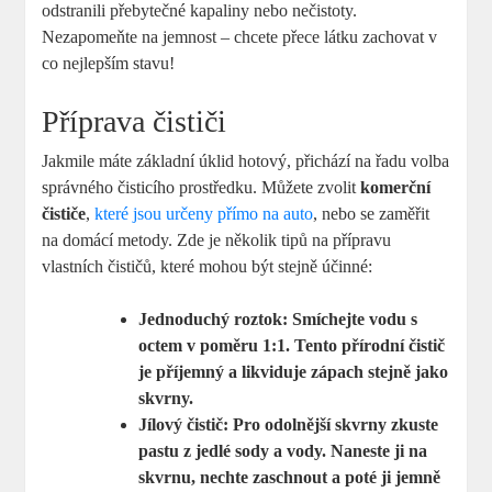
odstranili přebytečné kapaliny nebo nečistoty.
Nezapomeňte na jemnost – chcete přece látku zachovat v
co nejlepším stavu!
Příprava čističi
Jakmile máte základní úklid hotový, přichází na řadu volba
správného čisticího prostředku. Můžete zvolit
komerční
čističe
,
které jsou určeny přímo na auto
, nebo se zaměřit
na domácí metody. Zde je několik tipů na přípravu
vlastních čističů, které mohou být stejně účinné:
Jednoduchý roztok:
Smíchejte vodu s
octem v poměru 1:1. Tento přírodní čistič
je příjemný a likviduje zápach stejně jako
skvrny.
Jílový čistič:
Pro odolnější skvrny zkuste
pastu z jedlé sody a vody. Naneste ji na
skvrnu, nechte zaschnout a poté ji jemně