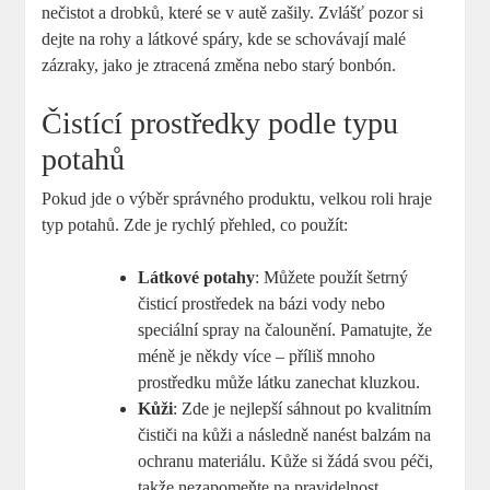
nečistot a drobků, které se v autě zašily. Zvlášť pozor si
dejte na rohy a látkové spáry, kde se schovávají malé
zázraky, jako je ztracená změna nebo starý bonbón.
Čistící prostředky podle typu
potahů
Pokud jde o výběr správného produktu, velkou roli hraje
typ potahů. Zde je rychlý přehled, co použít:
Látkové potahy
: Můžete použít šetrný
čisticí prostředek na bázi vody nebo
speciální spray na čalounění. Pamatujte, že
méně je někdy více – příliš mnoho
prostředku může látku zanechat kluzkou.
Kůži
: Zde je nejlepší sáhnout po kvalitním
čističi na kůži a následně nanést balzám na
ochranu materiálu. Kůže si žádá svou péči,
takže nezapomeňte na pravidelnost.