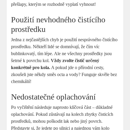
přešlapy, kterým se rozhodně vyplatí vyhnout!
Použití nevhodného čistícího
prostředku
Jedna z nejčastějších chyb je použití nesprávného čistícího
prostředku. Někteří lidé se domnívají, že čím víc
bublinkovatý, tím lépe. Ale ne všechny prostředky jsou
šetrné k povrchu kol.
Vždy zvolte čistič určený
konkrétně pro kola.
A pokud jde o přírodní cesty,
zkoušeli jste někdy směs octa a vody? Funguje skvěle bez
chemikálií!
Nedostatečné oplachování
Po vyčištění následuje naprosto klíčová část – důkladné
oplachování. Pokud zůstávají na kolech zbytky čisticích
prostředků, mohou poškodit lak nebo jiný povrch.
Představte si, že jedete po silnici a najednou vám kolo