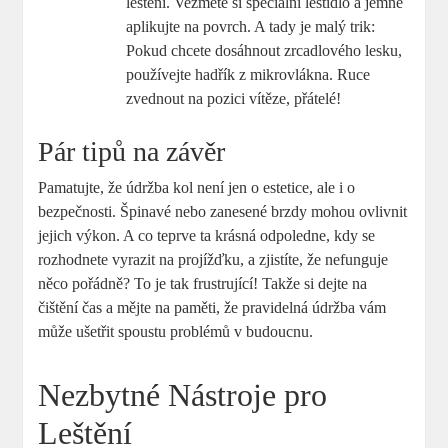
leštění. Vezměte si speciální leštidlo a jemně
aplikujte na povrch. A tady je malý trik:
Pokud chcete dosáhnout zrcadlového lesku,
používejte hadřík z mikrovlákna. Ruce
zvednout na pozici vítěze, přátelé!
Pár tipů na závěr
Pamatujte, že údržba kol není jen o estetice, ale i o
bezpečnosti. Špinavé nebo zanesené brzdy mohou ovlivnit
jejich výkon. A co teprve ta krásná odpoledne, kdy se
rozhodnete vyrazit na projížďku, a zjistíte, že nefunguje
něco pořádně? To je tak frustrující! Takže si dejte na
čištění čas a mějte na paměti, že pravidelná údržba vám
může ušetřit spoustu problémů v budoucnu.
Nezbytné Nástroje pro
Leštění