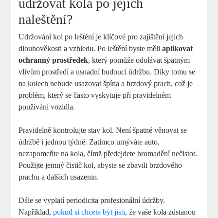
udržovat kola po jejich
naleštění?
Udržování kol po leštění je klíčové pro zajištění jejich
dlouhověkosti a vzhledu. Po leštění byste měli
aplikovat
ochranný prostředek
, který pomůže odolávat špatným
vlivům prostředí a usnadní budoucí údržbu. Díky tomu se
na kolech nebude usazovat špína a brzdový prach, což je
problém, který se často vyskytuje při pravidelném
používání vozidla.
Pravidelně kontrolujte stav kol. Není špatné věnovat se
údržbě i jednou týdně. Zatímco umýváte auto,
nezapomeňte na kola, čímž předejdete hromadění nečistot.
Použijte jemný čistič kol, abyste se zbavili brzdového
prachu a dalších usazenin.
Dále se vyplatí periodicita profesionální údržby.
Například,
pokud si chcete být jisti
, že vaše kola zůstanou