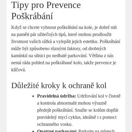
Tipy pro Prevence
Poškrábání
Když se chcete vyhnout poškrábání na kole, je dobré mít
na paměti pár užitečných tipů, které mohou prodloužit
životnost vašich ráfků a vylepšit jejich estetiku. Poškrábání
může být způsobeno různými faktory, od drobných
kamínků na silnici po nedbalé parkování. Většina z nás
nemá ráda pohled na poškrábané kolo, takže prevence je
klíčová.
Důležité kroky k ochraně kol
Pravidelná údržba:
Udržování kol v čistotě
a kontrola abnormalit mohou výrazně
předejít poškrábání. Snažte se kolům dopřát
pravidelný mycí cyklus, ideálně i s pomoci
ochranného vosku.
Opatrné parkování:
Parkujte na místech,