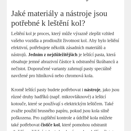
Jaké materiály a nástroje jsou
potřebné k leštění kol?
Leštění kol je proces, který může výrazně zlepšit vzhled
vašeho vozidla a prodloužit životnost kol. Aby bylo leštění
efektivní, potřebujete několik zásadních materiálů a
nástrojů.
Jedním z nejdůležitějších
je leštící pasta, která
obsahuje jemné abrazivní částice k odstranění škrábanců a
nečistot. Doporučené varianty zahrnují pasty speciálně
navržené pro hliníková nebo chromová kola.
Kromě leštící pasty budete potřebovat i
nástroje
, jako jsou
různé druhy hadříků (např. mikrovláknové) a lešticí
kotouče, které se používají s elektrickým leštičem. Také
zvažte použití brusného papíru, pokud jsou kola silně
poškozena. Pro zajištění kontrole a údržbě kola můžete
také potřebovat
čističe kol
, které pomohou odstranit