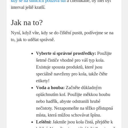
kdy se na silnicích používá sůl
a chemikálie, by měl být
interval ještě kratší.
Jak na to?
Nyní, když víte, kdy se do čištění pustit, podívejme se na
to, jak to udělat správně.
Vyberte si správné prostředky:
Použijte
šetrné čističe vhodné pro váš typ kola.
Existuje spousta produktů, které jsou
speciálně navrženy pro kola, takže čtěte
etikety!
Voda a houba:
Začněte důkladným
opláchnutím kol. Použijte měkkou houbu
nebo hadřík, abyste odstranili hrubé
nečistoty. Nezapomeňte na těžko přístupná
místa, která můžou schovávat špínu.
Leštění:
Jakmile jsou kola čistá, přejděte k