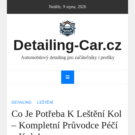
Skip
Neděle, 9 srpna, 2026
to
content
Detailing-Car.cz
Automobilový detailing pro začátečníky i profíky
DETAILING
LEŠTĚNÍ
Co Je Potřeba K Leštění Kol
– Kompletní Průvodce Péčí