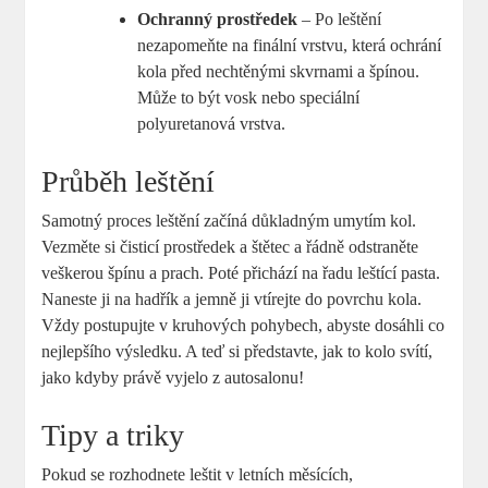
Ochranný prostředek
– Po leštění
nezapomeňte na finální vrstvu, která ochrání
kola před nechtěnými skvrnami a špínou.
Může to být vosk nebo speciální
polyuretanová vrstva.
Průběh leštění
Samotný proces leštění začíná důkladným umytím kol.
Vezměte si čisticí prostředek a štětec a řádně odstraněte
veškerou špínu a prach. Poté přichází na řadu leštící pasta.
Naneste ji na hadřík a jemně ji vtírejte do povrchu kola.
Vždy postupujte v kruhových pohybech, abyste dosáhli co
nejlepšího výsledku. A teď si představte, jak to kolo svítí,
jako kdyby právě vyjelo z autosalonu!
Tipy a triky
Pokud se rozhodnete leštit v letních měsících,