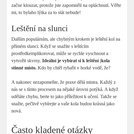
začne klouzat, protože jste zapomněli na opláchnutí. Věřte
mi, to bylaho lýtka za to stát nebude!
Leštění na slunci
Dalším populárním, ale chybným krokem je leštění kol na
přímém slunci. Když se snažíte s leštícím
prostředkemplikorovat, může se rychle vyschnout a
vytvořit skvrny.
Ideální je vybírat si k leštění |kola
stinné místo.
Kdo by chtěl rybařit v horké vodě, že?
A nakonec nezapomeňte, že praxe dělá mistra. Každý z
nás se s tímto procesem na nějaké úrovni potýká. A když
uděláte chybu, berte to jako příležitost k učení. Takže se
snažte, pečlivě vybírejte a vaše kola budou krásná jako
nová.
Často kladené otázky