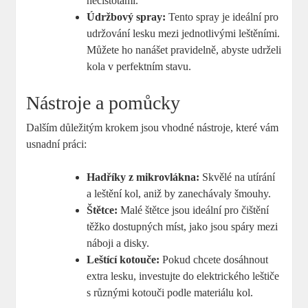
nečistotami.
Údržbový spray:
Tento spray je ideální pro
udržování lesku mezi jednotlivými leštěními.
Můžete ho nanášet pravidelně, abyste udrželi
kola v perfektním stavu.
Nástroje a pomůcky
Dalším důležitým krokem jsou vhodné nástroje, které vám
usnadní práci:
Hadříky z mikrovlákna:
Skvělé na utírání
a leštění kol, aniž by zanechávaly šmouhy.
Štětce:
Malé štětce jsou ideální pro čištění
těžko dostupných míst, jako jsou spáry mezi
náboji a disky.
Leštící kotouče:
Pokud chcete dosáhnout
extra lesku, investujte do elektrického leštiče
s různými kotouči podle materiálu kol.