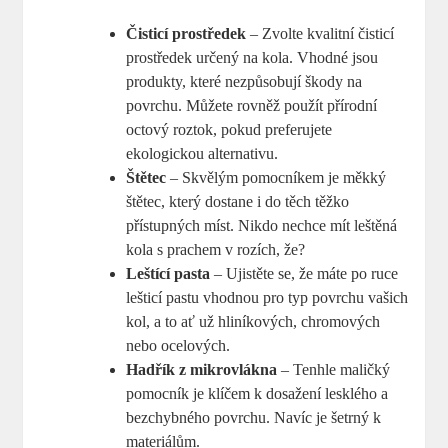
Čisticí prostředek
– Zvolte kvalitní čisticí
prostředek určený na kola. Vhodné jsou
produkty, které nezpůsobují škody na
povrchu. Můžete rovněž použít přírodní
octový roztok, pokud preferujete
ekologickou alternativu.
Štětec
– Skvělým pomocníkem je měkký
štětec, který dostane i do těch těžko
přístupných míst. Nikdo nechce mít leštěná
kola s prachem v rozích, že?
Leštící pasta
– Ujistěte se, že máte po ruce
lešticí pastu vhodnou pro typ povrchu vašich
kol, a to ať už hliníkových, chromových
nebo ocelových.
Hadřík z mikrovlákna
– Tenhle maličký
pomocník je klíčem k dosažení lesklého a
bezchybného povrchu. Navíc je šetrný k
materiálům.