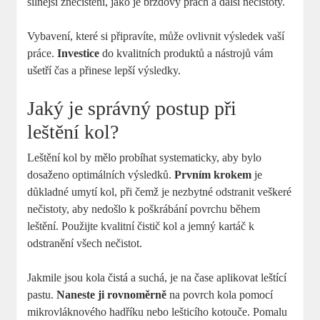
silnější znečištění, jako je brzdový prach a další nečistoty.
Vybavení, které si připravíte, může ovlivnit výsledek vaší
práce.
Investice
do kvalitních produktů a nástrojů vám
ušetří čas a přinese lepší výsledky.
Jaký je správný postup při
leštění kol?
Leštění kol by mělo probíhat systematicky, aby bylo
dosaženo optimálních výsledků.
Prvním krokem
je
důkladné umytí kol, při čemž je nezbytné odstranit veškeré
nečistoty, aby nedošlo k poškrábání povrchu během
leštění. Použijte kvalitní čistič kol a jemný kartáč k
odstranění všech nečistot.
Jakmile jsou kola čistá a suchá, je na čase aplikovat leštící
pastu.
Naneste ji rovnoměrně
na povrch kola pomocí
mikrovláknového hadříku nebo lešticího kotouče. Pomalu