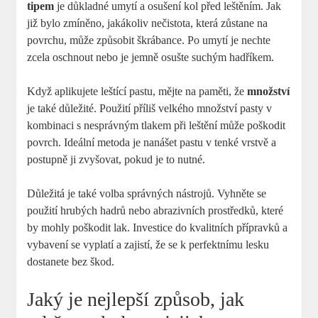
tipem
je důkladné umytí a osušení kol před leštěním. Jak
již bylo zmíněno, jakákoliv nečistota, která zůstane na
povrchu, může způsobit škrábance. Po umytí je nechte
zcela oschnout nebo je jemně osušte suchým hadříkem.
Když aplikujete leštící pastu, mějte na paměti, že
množství
je také důležité. Použití příliš velkého množství pasty v
kombinaci s nesprávným tlakem při leštění může poškodit
povrch. Ideální metoda je nanášet pastu v tenké vrstvě a
postupně ji zvyšovat, pokud je to nutné.
Důležitá je také volba správných nástrojů. Vyhněte se
použití hrubých hadrů nebo abrazivních prostředků, které
by mohly poškodit lak. Investice do kvalitních přípravků a
vybavení se vyplatí a zajistí, že se k perfektnímu lesku
dostanete bez škod.
Jaký je nejlepší způsob, jak