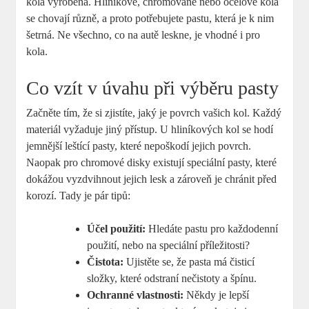
kola vyrobena. Hliníkové, chromované nebo ocelové kola
se chovají různě, a proto potřebujete pastu, která je k nim
šetrná. Ne všechno, co na autě leskne, je vhodné i pro
kola.
Co vzít v úvahu při výběru pasty
Začněte tím, že si zjistíte, jaký je povrch vašich kol. Každý
materiál vyžaduje jiný přístup. U hliníkových kol se hodí
jemnější leštící pasty, které nepoškodí jejich povrch.
Naopak pro chromové disky existují speciální pasty, které
dokážou vyzdvihnout jejich lesk a zároveň je chránit před
korozí. Tady je pár tipů:
Účel použití:
Hledáte pastu pro každodenní
použití, nebo na speciální příležitosti?
Čistota:
Ujistěte se, že pasta má čisticí
složky, které odstraní nečistoty a špínu.
Ochranné vlastnosti:
Někdy je lepší