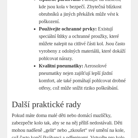
kde jsou kola v bezpečí. Zbytečná blízkost
obrubníků a jiných překážek může vést k
poškození.
Používejte ochranné prvky:
Existují
speciální štítky a ochranné proužky, které
můžete nalepit na citlivé části kol. Jsou často
vyrobeny z odolných materiálů, které dokáží
pohlcovat nárazy.
Kvalitní pneumatiky:
Aerosolové
pneumatiky nejen zajišťují lepší jízdní
komfort, ale také pomáhají pohlcovat drobné
otřesy, což může snížit riziko poškrábání.
Další praktické rady
Pokud máte doma malé děti nebo domácí mazlíčky,
zabezpečte kolo tak, aby se na něj příliš nedostávali. Děti
mohou nadšeně „gelit“ nebo „zkoušet“ své umění na kole,
což často končí škrábanci a odřeninami. Vytvořte pro kolo