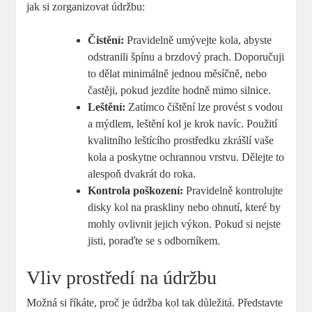
jak si zorganizovat údržbu:
Čistění:
Pravidelně umývejte kola, abyste
odstranili špínu a brzdový prach. Doporučuji
to dělat minimálně jednou měsíčně, nebo
častěji, pokud jezdíte hodně mimo silnice.
Leštění:
Zatímco čištění lze provést s vodou
a mýdlem, leštění kol je krok navíc. Použití
kvalitního leštícího prostředku zkrášlí vaše
kola a poskytne ochrannou vrstvu. Dělejte to
alespoň dvakrát do roka.
Kontrola poškození:
Pravidelně kontrolujte
disky kol na praskliny nebo ohnutí, které by
mohly ovlivnit jejich výkon. Pokud si nejste
jisti, poraďte se s odborníkem.
Vliv prostředí na údržbu
Možná si říkáte, proč je údržba kol tak důležitá. Představte