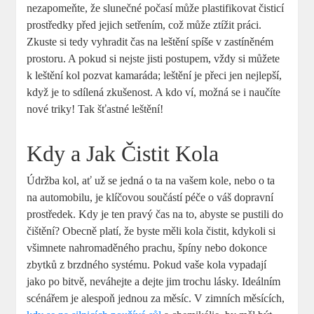
nezapomeňte, že slunečné počasí může plastifikovat čisticí
prostředky před jejich setřením, což může ztížit práci.
Zkuste si tedy vyhradit čas na leštění spíše v zastíněném
prostoru. A pokud si nejste jisti postupem, vždy si můžete
k leštění kol pozvat kamaráda; leštění je přeci jen nejlepší,
když je to sdílená zkušenost. A kdo ví, možná se i naučíte
nové triky! Tak šťastné leštění!
Kdy a Jak Čistit Kola
Údržba kol, ať už se jedná o ta na vašem kole, nebo o ta
na automobilu, je klíčovou součástí péče o váš dopravní
prostředek. Kdy je ten pravý čas na to, abyste se pustili do
čištění? Obecně platí, že byste měli kola čistit, kdykoli si
všimnete nahromaděného prachu, špíny nebo dokonce
zbytků z brzdného systému. Pokud vaše kola vypadají
jako po bitvě, neváhejte a dejte jim trochu lásky. Ideálním
scénářem je alespoň jednou za měsíc. V zimních měsících,