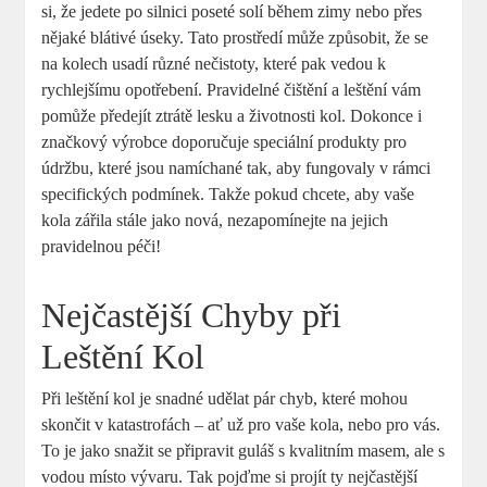
si, že jedete po silnici poseté solí během zimy nebo přes
nějaké blátivé úseky. Tato prostředí může způsobit, že se
na kolech usadí různé nečistoty, které pak vedou k
rychlejšímu opotřebení. Pravidelné čištění a leštění vám
pomůže předejít ztrátě lesku a životnosti kol. Dokonce i
značkový výrobce doporučuje speciální produkty pro
údržbu, které jsou namíchané tak, aby fungovaly v rámci
specifických podmínek. Takže pokud chcete, aby vaše
kola zářila stále jako nová, nezapomínejte na jejich
pravidelnou péči!
Nejčastější Chyby při
Leštění Kol
Při leštění kol je snadné udělat pár chyb, které mohou
skončit v katastrofách – ať už pro vaše kola, nebo pro vás.
To je jako snažit se připravit guláš s kvalitním masem, ale s
vodou místo vývaru. Tak pojďme si projít ty nejčastější