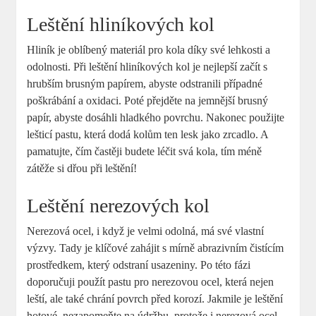
Leštění hliníkových kol
Hliník je oblíbený materiál pro kola díky své lehkosti a
odolnosti. Při leštění hliníkových kol je nejlepší začít s
hrubším brusným papírem, abyste odstranili případné
poškrábání a oxidaci. Poté přejděte na jemnější brusný
papír, abyste dosáhli hladkého povrchu. Nakonec použijte
lešticí pastu, která dodá kolům ten lesk jako zrcadlo. A
pamatujte, čím častěji budete léčit svá kola, tím méně
zátěže si dřou při leštění!
Leštění nerezových kol
Nerezová ocel, i když je velmi odolná, má své vlastní
výzvy. Tady je klíčové zahájit s mírně abrazivním čistícím
prostředkem, který odstraní usazeniny. Po této fázi
doporučuji použít pastu pro nerezovou ocel, která nejen
leští, ale také chrání povrch před korozí. Jakmile je leštění
hotové, nezapomeňte na údržbu, protože i nerezová ocel