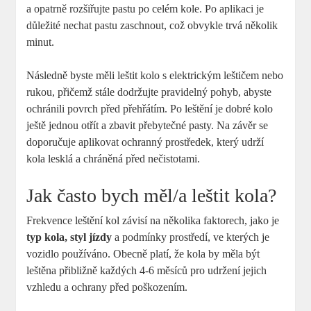
a opatrně rozšiřujte pastu po celém kole. Po aplikaci je
důležité nechat pastu zaschnout, což obvykle trvá několik
minut.
Následně byste měli leštit kolo s elektrickým leštičem nebo
rukou, přičemž stále dodržujte pravidelný pohyb, abyste
ochránili povrch před přehřátím. Po leštění je dobré kolo
ještě jednou otřít a zbavit přebytečné pasty. Na závěr se
doporučuje aplikovat ochranný prostředek, který udrží
kola lesklá a chráněná před nečistotami.
Jak často bych měl/a leštit kola?
Frekvence leštění kol závisí na několika faktorech, jako je
typ kola, styl jízdy
a podmínky prostředí, ve kterých je
vozidlo používáno. Obecně platí, že kola by měla být
leštěna přibližně každých 4-6 měsíců pro udržení jejich
vzhledu a ochrany před poškozením.