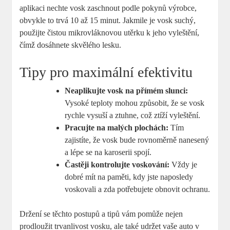
aplikaci nechte vosk⁣ zaschnout podle pokynů ‌výrobce,
obvykle to trvá 10 až 15 minut. ​Jakmile je vosk suchý,
použijte čistou mikrovláknovou utěrku k jeho vyleštění,
čímž dosáhnete skvělého lesku.
Tipy pro‍ maximální efektivitu
Neaplikujte vosk na přímém slunci:
Vysoké teploty mohou způsobit, že se vosk
rychle vysuší a ⁣ztuhne, což ztíží vyleštění.
Pracujte na malých‍ plochách:
Tím
zajistíte, ​že vosk bude rovnoměrně nanesený
‍a lépe se⁣ na karoserii⁤ spojí.
Častěji kontrolujte voskování:
‍Vždy je
dobré mít‍ na paměti, kdy jste naposledy‍
voskovali a ⁢zda potřebujete obnovit ochranu.
Držení se těchto postupů a tipů vám pomůže nejen
⁢prodloužit trvanlivost vosku, ale ⁢také⁣ udržet vaše ‌auto v