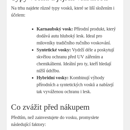
Na trhu najdete různé typy vosků, které se liší složením i
účelem:
Karnaubský vosk:
Přírodní produkt, který
⁤dodává autu hluboký lesk. ​Ideal pro
milovníky tradičního ručního ‍voskování.
Syntetické vosky:
Vydrží déle a poskytují
skvělou ochranu před UV zářením a
chemikáliemi. Ideální pro ty, kteří hledají
nižší údržbu.
Hybridní vosky:
Kombinují výhody
přírodních a syntetických vosků a nabízejí
tak vyváženou ochranu i lesk.
Co zvážit před nákupem
Předtím, než zainvestujete do vosku, promyslete ​
následující faktory: