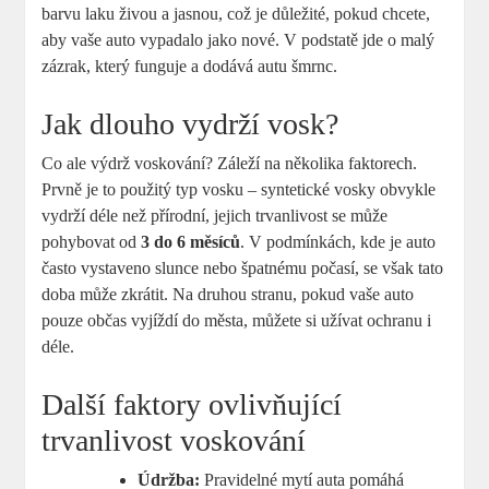
barvu laku živou a jasnou, což je důležité, pokud chcete,
aby vaše auto vypadalo jako nové. V podstatě jde o malý
zázrak, který funguje a dodává autu šmrnc.
Jak dlouho vydrží vosk?
Co ale výdrž voskování? Záleží⁤ na několika faktorech.‍
Prvně​ je ⁢to použitý typ vosku – syntetické vosky obvykle
vydrží déle než přírodní, jejich trvanlivost se může
pohybovat od
3 do 6 měsíců
. V podmínkách, kde je auto
často vystaveno slunce nebo špatnému‌ počasí, ⁤se však tato
doba může zkrátit. Na ‌druhou stranu, pokud vaše auto
pouze občas vyjíždí do města, můžete si užívat‍ ochranu i
déle.
Další faktory ovlivňující
trvanlivost voskování
Údržba:
Pravidelné mytí auta ⁢pomáhá