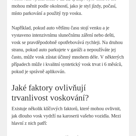
mohou měnit podle okolností, jako je styl jízdy, počasí,
místo ⁣parkování a použitý typ vosku.
Například, pokud⁢ auto většinu času stojí venku a je
vystaveno intenzivnímu slunečnímu záření nebo dešti,
vosk se pravděpodobně opotřebovává rychleji.​ Na druhou
stranu, pokud auto‍ parkujete v garáži a nepoužíváte ⁢jej
často, může vosk zůstat účinný mnohem déle. V některých
případech může i ⁣kvalitní syntetický vosk trvat ​i 6 měsíců,
pokud ​je správně aplikován.
Jaké⁣ faktory ovlivňují
trvanlivost voskování?
Existuje několik ⁢klíčových faktorů, které mohou ovlivnit,
⁣jak dlouho ‌vosk vydrží na karoserii vašeho vozidla. Mezi
hlavní z nich patří: