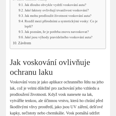
Jak dlouho⁣ obvykle vydrží voskování auta?
Jaké⁣ faktory ovlivňují trvanlivost voskování?
Jak mohu prodloužit životnost voskování auta?
Rozdíl mezi přírodními a syntetickými vosky: Co ‍je
lepší?
Jak poznám, že je potřeba znovu ​navoskovat?
Jaké jsou výhody pravidelného voskování auta?
Závěrem
Jak voskování ovlivňuje
ochranu laku
Voskování⁤ vozu je jako aplikace ochranného štítu na jeho
lak, což je velmi důležité pro zachování‌ jeho vzhledu a
prodloužení životnosti.‍ Když vosk⁢ nanesete na lak,
vytváříte tenkou, ale⁣ účinnou vrstvu, která ho ‍chrání před
škodlivými vlivy prostředí, jako jsou UV záření, dešťové
kapky, nečistoty nebo chemikálie. Vosk⁢ pomáhá udržet