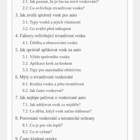
Jak poznat, že je čas na nové voskování?
Co ovlivňuje trvanlivost vosku?
Jak zvolit správný vosk pro auto
Typy vosků a jejich vlastnosti
Co zvážit před nákupem
Faktory ovlivňující trvanlivost vosku
Údržba a obnovování vosku
Jak správně aplikovat vosk na auto
Výběr správného vosku
Aplikace krok za krokem
Tipy pro‍ maximální efektivitu
Mýty o trvanlivosti voskování
Kvalita ​vosku a jeho trvanlivost
Jak často voskovat?
Jak nejlépe pečovat o voskované auto
Jak udržovat vosk co nejdéle?
Co ​dělat, když vosk začne slábnout?
Porovnání voskování a keramické ochrany
Co⁢ je ‍pro⁢ vás lepší?
Co si⁣ vybrat?
Často kladené otázky