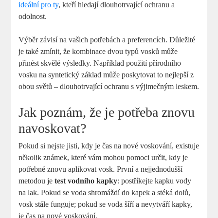
ideální pro ty
, kteří hledají dlouhotrvající ochranu ‌a
odolnost.
Výběr závisí na vašich potřebách a preferencích. Důležité
je také zmínit, že kombinace dvou typů vosků ⁢může
přinést​ skvělé výsledky. Například použití přírodního
vosku na syntetický základ může poskytovat to⁤ nejlepší⁢ z
obou světů – dlouhotrvající ochranu s výjimečným leskem.
Jak poznám, že je potřeba znovu ​
navoskovat?
Pokud si nejste jisti, kdy je čas na nové ⁤voskování, existuje
několik známek, které vám mohou pomoci ‌určit, kdy je
potřebné znovu aplikovat ⁤vosk. První a nejjednodušší
metodou je
test vodního kapky
: postříkejte kapku vody
na lak. Pokud se voda⁣ shromáždí do kapek a stéká‍ dolů,
vosk stále funguje; pokud se voda šíří a nevytváří kapky,
je čas na nové voskování.