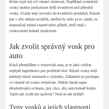
těchto typů ‍má své vlastní⁤ vlastnosti. Například ⁣syntetické
vosky mohou poskytnout delší trvanlivost ‌než přírodní
vosky. Zvažte tedy investici do ‌kvalitních produktů. Pokud
jste ⁤v této oblasti nováček, možná by stálo za to, zjistit, co⁢
doporučují místní experti ⁣nebo přátelé, kteří mají s
voskováním bohaté zkušenosti.
Jak zvolit správný vosk pro
auto
Když přemýšlíme o voskování auta, je to jako vybírat
nejlepší ingredience pro perfektní dort. Různé vosky ‍totiž
nabízejí‌ různé vlastnosti a výsledky. Základem je pochopit,
co vlastně od vosku očekáváte. Někdo hledá super
dlouhotrvající ochranu, jiný chce, aby auto krásně​ lesklo.
Takže jak zvolit ten správný? Není to tak⁢ složité!
Typy vosků a jejich vlastnosti