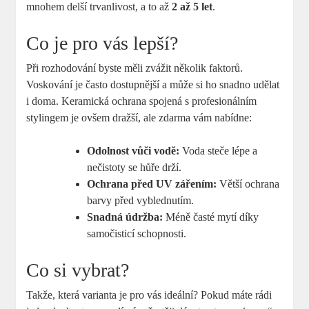
mnohem delší trvanlivost, a to až
2 až 5 let
.
Co⁢ je ‍pro⁢ vás lepší?
Při rozhodování byste měli zvážit několik faktorů.
Voskování je často dostupnější a může si ho snadno udělat
⁣i doma. Keramická ochrana ⁢spojená s profesionálním
stylingem je ovšem dražší, ale zdarma​ vám nabídne:
Odolnost vůči vodě:
Voda steče ⁢lépe a
nečistoty​ se hůře drží.
Ochrana před UV zářením:
Větší ochrana
barvy před vyblednutím.
Snadná údržba:
Méně časté mytí díky
samočisticí schopnosti.
Co si⁣ vybrat?
Takže, která varianta je pro vás⁢ ideální? Pokud máte rádi