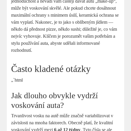
jednoduchost a nevadí vám častěji dávat autu „make-up“,
může být‍ voskování ​skvělé. Ale pokud chcete dosáhnout‌
maximální ochrany ‍s minimem úsilí, keramická ochrana se
vám vyplatí. Nakonec, je to jako s oblíbeným jídlem —
někdo dá přednost ⁣pizze, ‍někdo sushi; důležité je, co vám
nejvíc vyhovuje. Klíčem je porozumět vašim potřebám⁣ a
stylu používání ⁣auta, abyste udělali informované
rozhodnutí.
Často kladené otázky
„`html
Jak dlouho⁣ obvykle vydrží
voskování auta?
Trvanlivost vosku na autě může značně variabilizovat v
závislosti na mnoha faktorech. Obecně platí, že kvalitní
voskování vydrží mezi
6 až 12 týdny
. Tyto čísla se ale