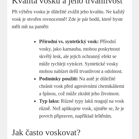
Kvalita ​vosku a jeho trvanlivost
Při výběru vosku je důležité zvážit​ jeho kvalitu. Ne každý
vosk je ⁤stvořen⁤ rovnocenně!⁣ Zde je pár bodů, které⁣ byste
měli mít na paměti:
Přírodní vs. syntetický vosk:
Přírodní
vosky, jako​ karnauba,‌ mohou poskytnout
skvělý lesk, ale jejich ochranný efekt se
může rychleji vytrácet. Syntetické vosky
mohou nabízet delší trvanlivost a odolnost.
Podmínky ⁤použití:
Na autě je důležité
⁣chránit vosk před agresivními chemikáliemi
a špínou, což může zkrátit jeho životnost.
Typ laku:
Různé typy laků ⁢reagují na vosk
různě. Než aplikujete vosk, ujistěte se, že je
povrch připraven, například leštěním.
Jak často voskovat?