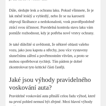
Dále, sledujte lesk a ochranu laku. Pokud všimnete, že je
lak méně lesklý a⁢ vybledlý,‍ nebo že se na karoserii
⁣objevují ‌škrábance a nedokonalosti, ​vosk pravděpodobně
ztrácí svou účinnost. Pravidelná ⁤kontrola stavu laku vám
pomůže⁢ rozhodnout, kdy je potřeba nové vrstvy ochrany.
Je‌ také důležité si uvědomit, že některé⁣ oblasti vašeho
vozu, jako jsou kapota ​a střechy, jsou více vystaveny
slunečnímu záření a povětrnostním vlivům, a proto se
mohou opotřebovat rychleji. Tím pádem je dobré
zkontrolovat tyto kritické části častěji.
Jaké jsou výhody pravidelného
voskování auta?
Pravidelné voskování⁣ auta přináší celou řadu⁢ výhod, které
⁤na první pohled nemusí ⁤být zřejmé.⁢ Mezi hlavní výhody