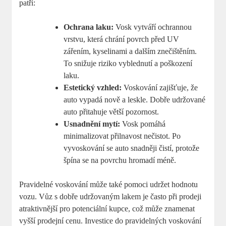
patří:
Ochrana laku:
Vosk vytváří ochrannou
vrstvu, která chrání povrch před ⁤UV
zářením, kyselinami a dalším znečištěním.
To snižuje riziko vyblednutí a⁣ poškození
laku.
Estetický vzhled:
Voskování zajišťuje, že
auto vypadá nově a leskle. Dobře udržované
auto přitahuje větší pozornost.
Usnadnění mytí:
Vosk pomáhá
minimalizovat přilnavost nečistot. Po
vyvoskování ⁣se auto snadněji čistí,⁤ protože
špína se na povrchu hromadí méně.
Pravidelné voskování může také pomoci udržet hodnotu
vozu.⁢ Vůz s dobře udržovaným lakem je často při prodeji
atraktivnější pro potenciální kupce, což může znamenat
vyšší prodejní cenu. Investice do pravidelných voskování