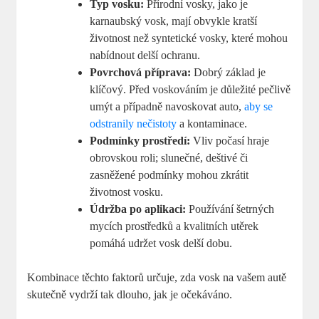
Typ vosku:
Přírodní vosky, jako je
karnaubský vosk, mají obvykle kratší
životnost než syntetické vosky, které mohou
nabídnout delší ‍ochranu.
Povrchová⁢ příprava:
Dobrý základ ⁤je⁣
klíčový. Před voskováním je důležité pečlivě
umýt a ⁣případně ​navoskovat auto,
aby se
odstranily nečistoty
⁣a kontaminace.
Podmínky prostředí:
Vliv počasí hraje
obrovskou roli; slunečné, deštivé či
zasněžené podmínky mohou zkrátit
životnost vosku.
Údržba po aplikaci:
Používání šetrných
mycích prostředků ​a kvalitních​ utěrek
pomáhá udržet vosk delší dobu.
Kombinace těchto faktorů určuje, zda ‌vosk na vašem autě⁢
skutečně vydrží tak dlouho,​ jak je očekáváno.