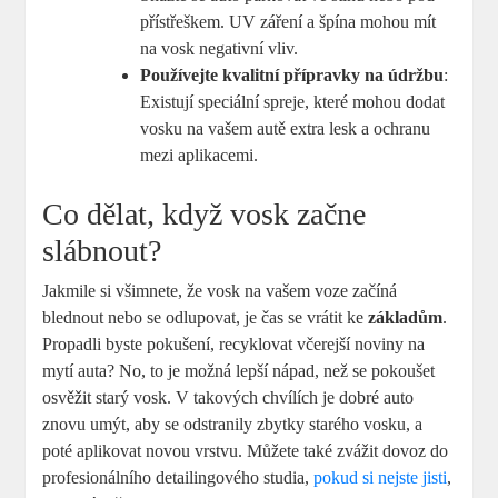
přístřeškem. UV záření a špína mohou mít
na vosk negativní vliv.
Používejte kvalitní přípravky na údržbu
:
Existují speciální spreje, ​které mohou dodat
vosku ⁣na vašem ⁣autě extra lesk a ochranu
mezi aplikacemi.
Co ​dělat, když vosk začne
slábnout?
Jakmile si všimnete, že vosk na vašem voze začíná
blednout nebo se ⁤odlupovat, je‍ čas se vrátit ke
základům
.⁢
Propadli⁤ byste pokušení, recyklovat včerejší noviny na
mytí auta? No, to je ⁤možná lepší nápad, než se pokoušet
osvěžit starý ‌vosk. V takových chvílích je dobré auto
znovu umýt, ⁤aby se odstranily zbytky starého vosku,​ a
poté aplikovat novou⁤ vrstvu. ⁣Můžete také zvážit dovoz do⁣
profesionálního detailingového studia,
pokud si nejste jisti
,