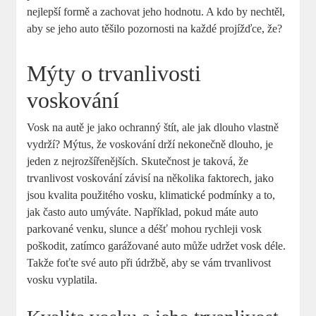
nejlepší formě a zachovat jeho hodnotu. A kdo by nechtěl,
aby se jeho auto těšilo pozornosti ​na každé projížďce, že?
Mýty o trvanlivosti
voskování
Vosk na autě je jako ochranný štít, ale ⁣jak dlouho vlastně
vydrží? Mýtus, že voskování drží nekonečně dlouho, je
jeden z nejrozšířenějších. Skutečnost je taková, že
trvanlivost voskování závisí na několika faktorech, ‍jako
‌jsou kvalita použitého vosku, klimatické podmínky a to,
jak často auto umýváte. Například, pokud máte‍ auto
parkované venku, slunce a déšť mohou rychleji‍ vosk
poškodit, zatímco‍ garážované auto může udržet vosk déle.
Takže⁣ foťte své auto při údržbě, aby se vám trvanlivost
vosku vyplatila.