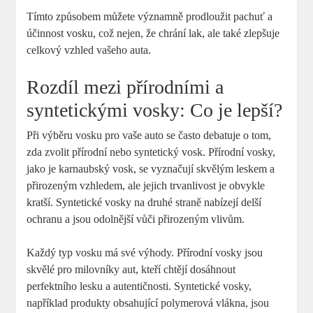
Tímto způsobem můžete významně prodloužit pachuť ⁤a
účinnost vosku, což nejen, že chrání lak, ale také zlepšuje
celkový vzhled vašeho auta.
Rozdíl mezi přírodními a
syntetickými vosky: Co ‍je lepší?
Při výběru vosku ​pro ‍vaše auto se často debatuje o tom,
zda zvolit přírodní nebo syntetický vosk. Přírodní vosky,
jako je karnaubský vosk, se vyznačují skvělým ‌leskem a
přirozeným vzhledem, ​ale jejich trvanlivost‍ je obvykle
kratší. Syntetické vosky na druhé straně nabízejí delší
ochranu a jsou odolnější vůči ​přirozeným vlivům.
Každý typ vosku má své výhody. Přírodní vosky jsou
⁣skvělé pro milovníky aut, ⁤kteří chtějí‌ dosáhnout
perfektního ⁢lesku ‍a ‍autentičnosti. Syntetické vosky,
například produkty obsahující polymerová vlákna, jsou ​