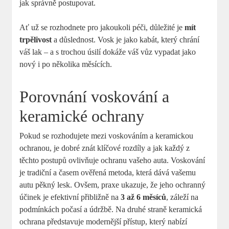
jak správně postupovat.
Ať už se rozhodnete ‌pro jakoukoli péči, důležité je
mít
trpělivost
a důslednost. Vosk je ⁣jako kabát, který chrání
váš lak – a s trochou úsilí dokáže váš vůz vypadat jako
nový i po několika ‌měsících.
Porovnání voskování a
keramické ochrany
Pokud se rozhodujete mezi voskováním a keramickou
ochranou, je dobré znát klíčové rozdíly a jak⁤ každý z
těchto postupů ovlivňuje⁤ ochranu vašeho auta. ⁣Voskování
je tradiční a časem ověřená ‌metoda, která dává vašemu
⁤autu pěkný lesk. Ovšem, praxe ukazuje, že jeho ochranný
účinek je efektivní přibližně na
3 až 6 měsíců
, ⁣záleží na
podmínkách počasí a údržbě. Na druhé straně ‌keramická
ochrana představuje modernější⁤ přístup, ​který nabízí