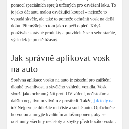
pomocí speciálních sprejů‌ určených pro osvěžení laku. To
je jako dát autu malou osvěžující koupel – nejenže to
vypadá ‌skvěle, ale také to pomože ⁤ochránit vosk na delší
dobu. Přemýšlejte o tom jako o péči o pleť. Když
používáte správné produkty ‍a pravidelně se o​ sebe staráte,
výsledek je prostě úžasný.
Jak správně aplikovat vosk
na auto
Správná aplikace vosku na auto je zásadní pro zajištění
dlouhé trvanlivosti‌ a skvělého vzhledu vozidla. Vosk
slouží jako ochranný štít proti UV⁣ záření, nečistotám a
dalším negativním vlivům z prostředí. Takže,
jak tedy na
to? Nejprve je důležité mít čisté a suché auto. Opláchněte
ho‍ vodou a umyjte kvalitním autošamponem, aby se
odstranily všechny nečistoty a zbytky předchozího vosku.