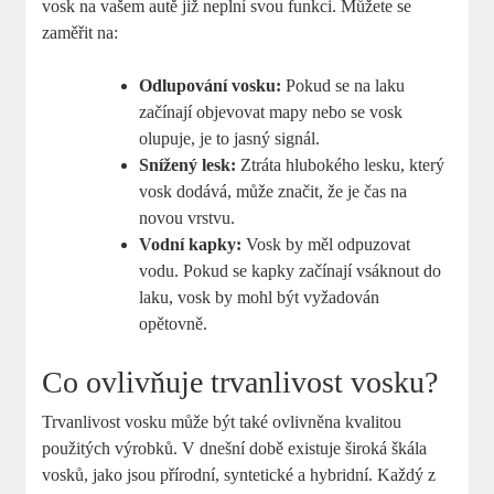
vosk na vašem autě již neplní svou funkci. Můžete se
zaměřit na:
Odlupování vosku:
Pokud se ‌na laku
začínají objevovat mapy nebo se vosk
olupuje,​ je to jasný signál.
Snížený lesk:
Ztráta hlubokého lesku, který
vosk dodává,‍ může značit, že je čas na​
novou vrstvu.
Vodní kapky:
Vosk by měl odpuzovat
vodu. Pokud‍ se​ kapky začínají vsáknout do⁣
laku, vosk by mohl být vyžadován
opětovně.
Co ovlivňuje trvanlivost vosku?
Trvanlivost vosku⁤ může být také ​ovlivněna kvalitou
použitých výrobků. V dnešní době​ existuje široká ⁣škála
‌vosků, jako jsou přírodní, syntetické a hybridní. Každý‌ z