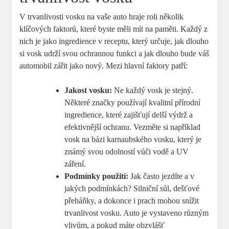
V trvanlivosti vosku na vaše auto hraje roli několik
klíčových faktorů, které byste měli mít na paměti. Každý z⁣
nich je jako ingredience v receptu, který⁢ určuje, ​jak dlouho
si vosk udrží svou ochrannou funkci a jak dlouho bude váš
automobil zářit ‍jako nový. ‍Mezi hlavní faktory ​patří:
Jakost vosku:
Ne každý vosk je stejný.‌
Některé značky používají‌ kvalitní přírodní
ingredience, které zajišťují delší výdrž a
efektivnější ochranu. Vezměte⁤ si například
vosk na bázi karnaubského vosku, který je
známý svou odolností vůči vodě a UV
záření.
Podmínky použití:
Jak často jezdíte a v
jakých podmínkách? Silniční ‌sůl, dešťové
přeháňky, a dokonce i prach mohou snížit​
trvanlivost vosku. Auto je vystaveno různým‌
vlivům, a pokud máte‍ obzvlášť