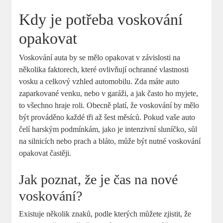
Kdy je ⁢potřeba voskování
opakovat
Voskování auta by se mělo opakovat v závislosti na
několika faktorech, které ovlivňují ochranné​ vlastnosti
vosku a celkový vzhled automobilu.⁢ Zda máte auto
zaparkované venku,⁤ nebo v garáži, a jak ‌často ho myjete,
‌to všechno hraje roli. ‌Obecně platí, že⁢ voskování by mělo
být prováděno každé tři až šest měsíců. Pokud vaše auto
čelí harským podmínkám, jako je intenzivní sluníčko, sůl
na silnicích nebo prach ⁣a⁤ bláto, může být nutné voskování
opakovat častěji.
Jak poznat, že je čas na nové
voskování?
Existuje několik znaků, podle kterých můžete zjistit, že