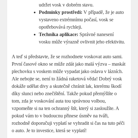
udržet vosk v dobrém stavu.
Podmínky prostředí:
V případě, že je auto
vystaveno extrémnímu ⁣počasí,⁣ vosk se
opotřebovává⁤ rychleji.
Technika aplikace:
Správné nanesení
vosku může výrazně ovlivnit jeho ‍efektivitu.
A teď si představte, že se rozhodnete voskovat auto sami.
První časové okno se může zdát jako malá výzva – ⁣maskát
plechovku s voskem může vypadat jako oslava v lázních.
Ale nebojte se, není to žádná raketová věda! Dobrý vosk
dokáže udělat divy a ⁣skutečně chránit lak, kterému škodí
díky slunci ​nebo znečištění. Takže pokud přemýšlíte o
tom, zda je voskování auta tou správnou volbou,
vzpomeňte⁤ si na ten ochranný štít, který si zasloužíte. A
pokud vám to v budoucnu přinese úsměv na tváři,
rozhodně doporučuji ‌vyplatí se vyhradit si čas ‌na tuto péči
o auto. Je to investice, která se vyplatí!