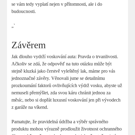
se ‌vám tedy vyplatí ⁢nejen v přítomnosti, ale i do
budoucnosti.
„`
Závěrem
Jak dlouho vydrží voskování⁤ auta: Pravda o trvanlivosti.
Ačkoliv se zdá, že odpověď na ⁢tuto otázku může ‌být
stejně kluzká jako čerstvě vyleštěný⁤ lak, máme ⁤pro vás
jednoznačné závěry. Věnovali jsme se detailnímu
prozkoumání faktorů ovlivňujících výdrž ⁤vosku, ​abyste už
nemuseli přemýšlet,‍ zda svou káru chránit jednou za
měsíc, nebo si dopřát luxusní voskování jen‍ při vývodech
z garáže na víkend.
Pamatujte, že pravidelná údržba ​a výběr správného
produktu mohou výrazně prodloužit životnost ochranného