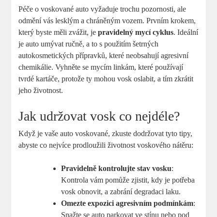
Péče o voskované auto vyžaduje⁢ trochu pozornosti, ale
odmění vás lesklým a chráněným vozem. Prvním krokem,
který byste měli zvážit, je⁣
pravidelný mycí cyklus
. Ideální
je auto umývat ručně, a​ to s použitím šetrných
autokosmetických přípravků, které neobsahují agresivní
⁣chemikálie. Vyhněte se mycím linkám, které používají
⁢tvrdé kartáče, protože ty mohou vosk​ oslabit, a tím zkrátit
jeho životnost.
Jak udržovat vosk co nejdéle?
Když ‍je vaše auto voskované, zkuste dodržovat tyto tipy,
abyste co nejvíce‍ prodloužili životnost voskového nátěru:
Pravidelně kontrolujte stav vosku
:
Kontrola vám pomůže zjistit, kdy je potřeba
vosk obnovit, a zabrání degradaci laku.
Omezte expozici agresivním podmínkám
:
Snažte se auto parkovat ve stínu nebo pod