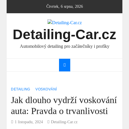
Skip
Čtvrtek, 6 srpna, 2026
to
content
Detailing-Car.cz
Automobilový detailing pro začátečníky i profíky
DETAILING
VOSKOVÁNÍ
Jak dlouho vydrží voskování
auta: Pravda o trvanlivosti
1 listopadu, 2024
Detailing-Car.cz