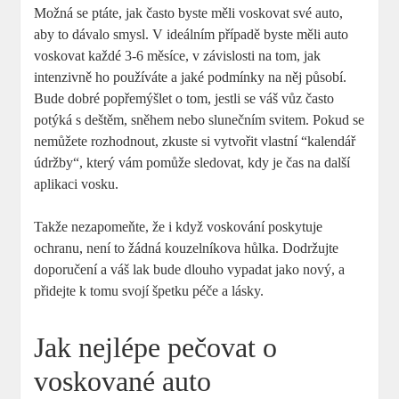
Možná se ptáte, jak často byste ⁢měli voskovat své auto,
aby to dávalo smysl. V ideálním případě byste měli​ auto
voskovat každé 3-6 měsíce, v závislosti na tom, jak
intenzivně ho používáte a jaké⁢ podmínky na něj působí.
Bude dobré popřemýšlet o tom,⁣ jestli​ se‌ váš vůz často
potýká s deštěm, sněhem nebo slunečním svitem. Pokud se
nemůžete rozhodnout, zkuste si vytvořit vlastní ⁤“kalendář
údržby“, který vám ⁣pomůže sledovat, kdy je čas na ‍další
aplikaci vosku.
Takže nezapomeňte, že i když voskování poskytuje
ochranu, není ⁢to ‍žádná kouzelníkova‌ hůlka. Dodržujte
doporučení a váš lak bude ⁢dlouho vypadat jako nový, a
přidejte k tomu svojí špetku péče‌ a ​lásky.
Jak nejlépe pečovat o
voskované auto