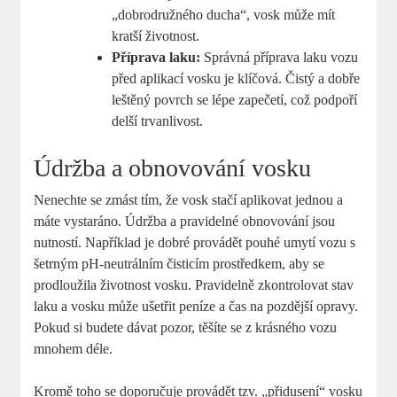
„dobrodružného ducha“, vosk může mít
kratší životnost.
Příprava laku:
⁤Správná příprava laku vozu
před aplikací vosku je klíčová. Čistý a dobře
⁢leštěný povrch⁣ se lépe zapečetí, což podpoří
delší trvanlivost.
Údržba a obnovování vosku
Nenechte se zmást tím, že vosk stačí aplikovat jednou ⁤a
máte vystaráno. Údržba ‌a pravidelné obnovování jsou
‌nutností. Například je dobré provádět pouhé umytí vozu s
šetrným pH-neutrálním čisticím prostředkem, aby‌ se
prodloužila životnost vosku. Pravidelně zkontrolovat stav
laku a ⁣vosku může ušetřit peníze a čas ‍na pozdější opravy.
Pokud si budete dávat pozor, těšíte se z ‍krásného vozu
mnohem déle.
Kromě toho se doporučuje provádět tzv. ⁢„přidusení“ vosku