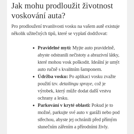
Jak mohu prodloužit životnost
voskování auta?
Pro prodloužení trvanlivosti vosku na vašem autě existuje
několik užitečných tipů, které se vyplatí dodržovat:
Pravidelné mytí:
Myjte auto pravidelně,
abyste odstranili nečistoty a abrazivní látky,
které‍ mohou​ vosk poškodit. Ideální je umýt
auto ručně s kvalitním šamponem.
Údržba vosku:
Po ​aplikaci vosku zvažte
použití tzv.
detailingu spraye
, což je
‍výrobek, který může dodat další vrstvu
ochrany a lesku.
Parkování v kryté oblasti:
Pokud je to
možné, parkujte své auto v garáži nebo pod
střechou, abyste jej ochránili před přímým
slunečním zářením a přírodními živly.