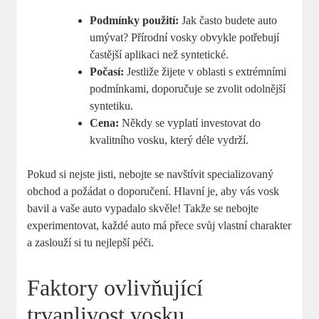
Podmínky použití:
Jak často budete auto
umývat? Přírodní vosky obvykle potřebují
častější aplikaci než syntetické.
Počasí:
Jestliže žijete v oblasti s extrémními
podmínkami, doporučuje ⁣se zvolit odolnější
syntetiku.
Cena:
⁣Někdy se vyplatí⁢ investovat do
kvalitního vosku, který déle vydrží.
Pokud si nejste jisti, nebojte se navštívit specializovaný
obchod a požádat o doporučení. Hlavní je, aby ​vás vosk
bavil a‌ vaše auto vypadalo skvěle! Takže se nebojte
experimentovat, každé auto má přece svůj vlastní charakter
a zaslouží si ​tu nejlepší ‌péči.
Faktory ovlivňující
trvanlivost vosku