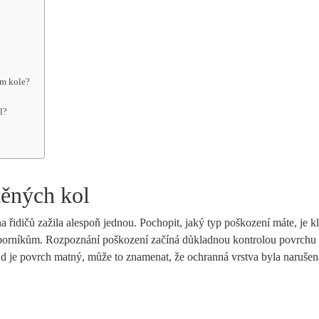
ém kole?
l?
těných kol
na řidičů zažila alespoň jednou. Pochopit, jaký typ poškození máte, je k
odborníkům. Rozpoznání poškození začíná důkladnou kontrolou povrchu 
d je povrch matný, může to znamenat, že ochranná vrstva byla narušen