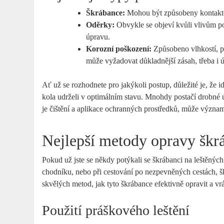
Škrábance:
Mohou být způsobeny kontakte
Oděrky:
Obvykle se objeví kvůli vlivům po
úpravu.
Korozní poškození:
Způsobeno vlhkostí, př
může vyžadovat důkladnější zásah, třeba i 
Ať už se rozhodnete pro jakýkoli postup, důležité je, že 
kola udrželi v optimálním stavu. Mnohdy postačí drobné 
je čištění a aplikace ochranných prostředků, může významn
Nejlepší metody opravy škr
Pokud už jste se někdy potýkali se škrábanci na leštěných 
chodníku, nebo při cestování po nezpevněných cestách, šk
skvělých metod, jak tyto škrábance efektivně opravit a vrá
Použití práškového leštění