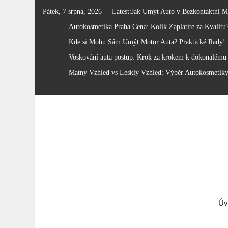
Skip
Pátek, 7 srpna, 2026
Latest:
Jak Umýt Auto v Bezkontaktní M
to
Autokosmetika Praha Cena: Kolik Zaplatíte za Kvalitu
content
Kde si Mohu Sám Umýt Motor Auta? Praktické Rady!
Voskování auta postup: Krok za krokem k dokonalému 
Matný Vzhled vs Lesklý Vzhled: Výběr Autokosmetik
Úv