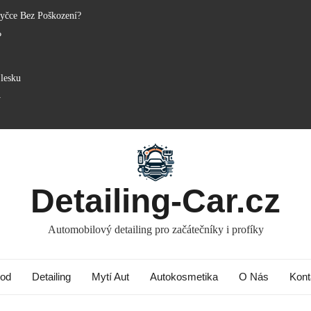
yčce Bez Poškození?
?
lesku
y
Detailing-Car.cz
Automobilový detailing pro začátečníky i profíky
od
Detailing
Mytí Aut
Autokosmetika
O Nás
Kont