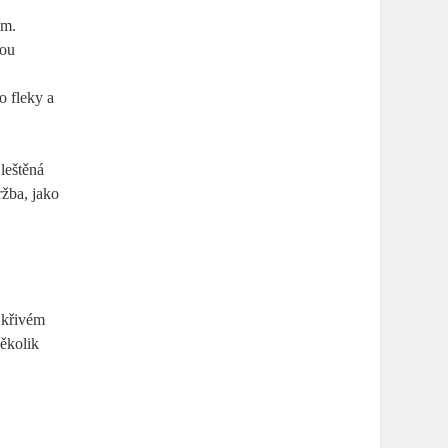
ím.
vou
o fleky a
leštěná
ržba, jako
a křivém
několik