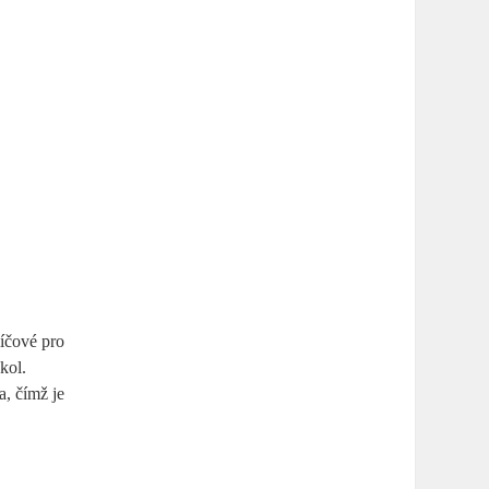
líčové pro
kol.
a, čímž je