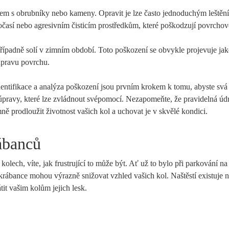
m s obrubníky nebo kameny. Opravit je lze často jednoduchým leštěn
časí nebo agresivním čisticím prostředkům, které poškodzují povrcho
ípadně solí v zimním období. Toto poškození se obvykle projevuje jak
úpravu povrchu.
identifikace a analýza poškození jsou prvním krokem k tomu, abyste svá 
úpravy, které lze zvládnout svépomocí. Nezapomeňte, že pravidelná úd
ě prodloužit životnost vašich kol a uchovat je v skvělé kondici.
ábanců
kolech, víte, jak frustrující to může být. Ať už to bylo při parkování n
rábance mohou výrazně snižovat vzhled vašich kol. Naštěstí existuje 
tit vašim kolům jejich lesk.