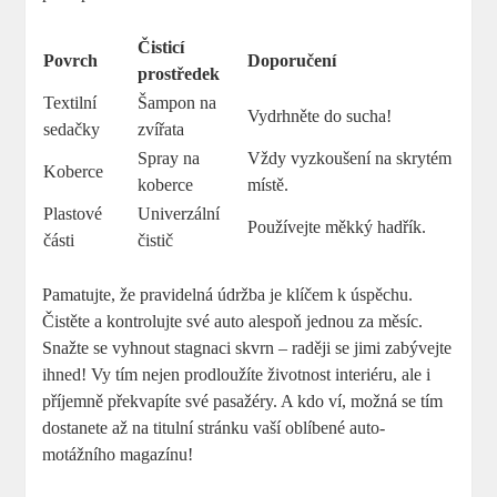
Čisticí
Povrch
Doporučení
prostředek
Textilní
Šampon na
Vydrhněte do sucha!
sedačky
zvířata
Spray na
Vždy vyzkoušení na skrytém
Koberce
koberce
místě.
Plastové
Univerzální
Používejte měkký hadřík.
části
čistič
Pamatujte, že pravidelná údržba je klíčem k úspěchu.
Čistěte a kontrolujte své auto alespoň jednou za měsíc.
Snažte se vyhnout stagnaci skvrn – raději se jimi zabývejte
ihned! Vy tím nejen prodloužíte životnost interiéru, ale i
příjemně překvapíte své pasažéry. A kdo ví, možná se tím
dostanete až na titulní stránku vaší oblíbené auto-
motážního magazínu!