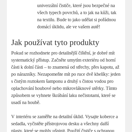
univerzální čističe, které jsou bezpečné na
všech typech povrchů, a to jak na kůži, tak
na textilu. Bude to jako udělat si pořádnou
domácí úklidu, ale ve vašem autě!
Jak používat tyto produkty
Pokud se rozhodnete pro detailnější čištění, je dobré mít
systematický přístup. Začněte umytím exteriéru od horní
části k dolní části – to znamená od střechy, přes kapotu, až
po nárazníky. Nezapomeňte mít po ruce dvě kbelíky: jeden
s čistým roztokem šamponu a druhý s čistou vodou pro
oplachování houbové nebo mikrovláknové utěrky. Tímto
způsobem se vyhnete škrábání laku nečistotami, které se
usadí na houbě.
V interiéru se zaměřte na detailní úklid. Vysajte koberce a
sedadla, vyčistěte přístrojovou desku a všechny další
plasty, které se mohly ušpinit. Použití čističe s ochranou