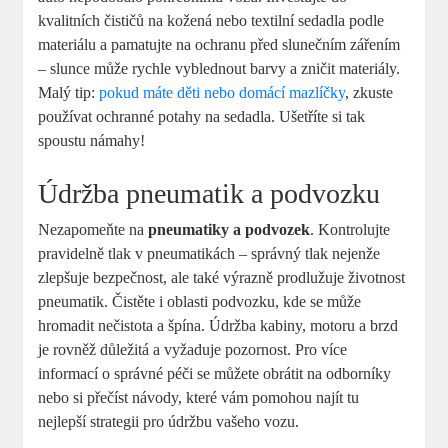
kvalitních čističů na kožená nebo textilní sedadla podle
materiálu a pamatujte na ochranu před slunečním zářením
– slunce může rychle vyblednout barvy a zničit materiály.
Malý tip:
pokud máte děti nebo domácí mazlíčky
, zkuste
používat ochranné potahy na sedadla. Ušetříte si tak
spoustu námahy!
Údržba pneumatik a podvozku
Nezapomeňte na
pneumatiky a podvozek
. Kontrolujte
pravidelně tlak v pneumatikách – správný tlak nejenže
zlepšuje bezpečnost, ale také výrazně prodlužuje životnost
pneumatik. Čistěte i oblasti podvozku, kde se může
hromadit nečistota a špína. Údržba kabiny, motoru a brzd
je rovněž důležitá a vyžaduje pozornost. Pro více
informací o správné péči se můžete obrátit na odborníky
nebo si přečíst návody, které vám pomohou najít tu
nejlepší strategii pro údržbu vašeho vozu.