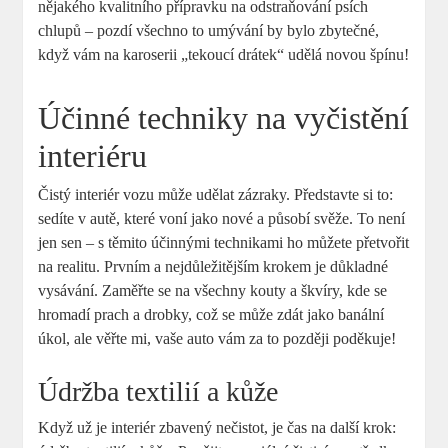
nějakého kvalitního přípravku na odstraňování psích
chlupů – pozdí všechno to umývání by bylo zbytečné,
když vám na karoserii „tekoucí drátek“ udělá novou špínu!
Účinné techniky na vyčistění
interiéru
Čistý interiér vozu může udělat zázraky. Představte si to:
sedíte v autě, které voní jako nové a působí svěže. To není
jen sen – s těmito účinnými technikami ho můžete přetvořit
na realitu. Prvním a nejdůležitějším krokem je důkladné
vysávání. Zaměřte se na všechny kouty a škvíry, kde se
hromadí prach a drobky, což se může zdát jako banální
úkol, ale věřte mi, vaše auto vám za to později poděkuje!
Údržba textilií a kůže
Když už je interiér zbavený nečistot, je čas na další krok: