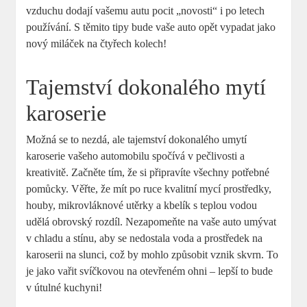
vzduchu dodají vašemu autu pocit „novosti“ i po letech
používání. S těmito tipy bude vaše auto opět vypadat jako
nový miláček na čtyřech kolech!
Tajemství dokonalého mytí
karoserie
Možná se to nezdá, ale tajemství dokonalého umytí
karoserie vašeho automobilu spočívá v pečlivosti a
kreativitě. Začněte tím, že si připravíte všechny potřebné
pomůcky. Věřte, že mít po ruce kvalitní mycí prostředky,
houby, mikrovláknové utěrky a kbelík s teplou vodou
udělá obrovský rozdíl. Nezapomeňte na vaše auto umývat
v chladu a stínu, aby se nedostala voda a prostředek na
karoserii na slunci, což by mohlo způsobit vznik skvrn. To
je jako vařit svíčkovou na otevřeném ohni – lepší to bude
v útulné kuchyni!