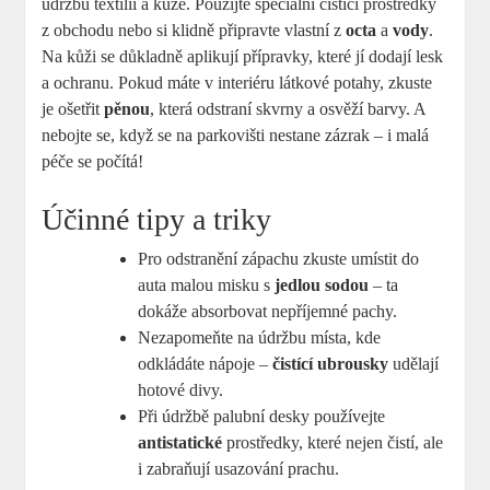
údržbu textilií a kůže. Použijte speciální čisticí prostředky
z obchodu nebo si klidně připravte vlastní z
octa
a
vody
.
Na kůži se důkladně aplikují přípravky, které jí dodají lesk
a ochranu. Pokud máte v interiéru látkové potahy, zkuste
je ošetřit
pěnou
, která odstraní skvrny a osvěží barvy. A
nebojte se, když se na parkovišti nestane zázrak – i malá
péče se počítá!
Účinné tipy a triky
Pro odstranění zápachu zkuste umístit do
auta malou misku s
jedlou sodou
– ta
dokáže absorbovat nepříjemné pachy.
Nezapomeňte na údržbu místa, kde
odkládáte nápoje –
čistící ubrousky
udělají
hotové divy.
Při údržbě palubní desky používejte
antistatické
prostředky, které nejen čistí, ale
i zabraňují usazování prachu.