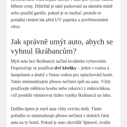
během cesty. Důležité je také parkování na stinném místě
nebo použití garáže, pokud je to možné, protože to
pomáhá chránit lak před UV paprsky a povětrnostními
vlivy.
Jak správně umýt auto, abych se
vyhnul škrábancům?
Mytí auta bez škrábanců začíná kvalitním vybavením.
Doporučuje se používat
dvě kbelíky
– jeden s vodou a
šampónem a druhý s čistou vodou pro oplachování houb.
Takto minimalizujete přenos nečistot zpět na auto. Vždy
používejte měkkou houbu nebo rukavici z mikrovlákna,
což pomůže eliminovat riziko vzniku škrábanců na laku.
Dalším tipem je mytí auta vždy zvrchu dolů. Tímto
pořadím se minimalizuje přenos nečistot z dolních částí
auta na ty horní. Pokud je auto obzvlášť špinavé, zvažte