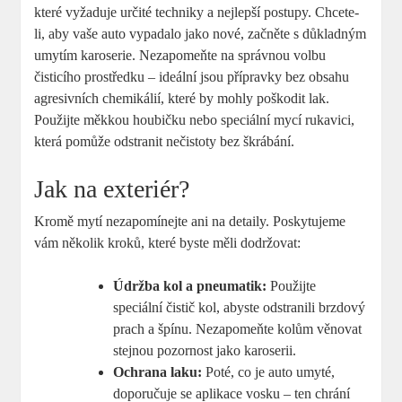
které vyžaduje určité techniky a nejlepší postupy. Chcete-
li, aby vaše auto vypadalo jako nové, začněte s důkladným
umytím karoserie. Nezapomeňte na správnou volbu
čisticího prostředku – ideální jsou přípravky bez obsahu
agresivních chemikálií, které by mohly poškodit lak.
Použijte měkkou houbičku nebo speciální mycí rukavici,
která pomůže odstranit nečistoty bez škrábání.
Jak na exteriér?
Kromě mytí nezapomínejte ani na detaily. Poskytujeme
vám několik kroků, které byste měli dodržovat:
Údržba kol a pneumatik:
Použijte
speciální čistič kol, abyste odstranili brzdový
prach a špínu. Nezapomeňte kolům věnovat
stejnou pozornost jako karoserii.
Ochrana laku:
Poté, co je auto umyté,
doporučuje se aplikace vosku – ten chrání