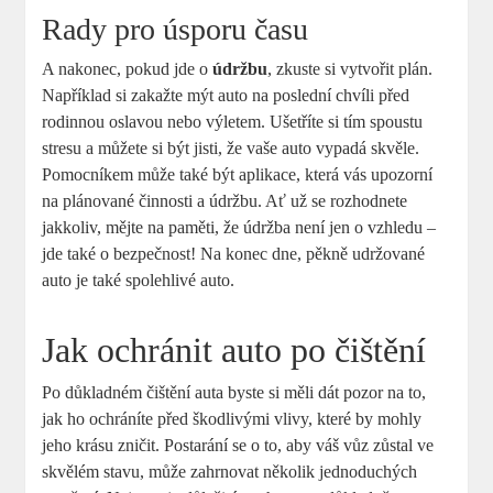
Rady pro úsporu času
A nakonec, pokud jde o
údržbu
, zkuste si vytvořit plán.
Například si zakažte mýt auto na poslední chvíli před
rodinnou oslavou nebo výletem. Ušetříte si tím spoustu
stresu a můžete si být jisti, že vaše auto vypadá skvěle.
Pomocníkem může také být aplikace, která vás upozorní
na plánované činnosti a údržbu. Ať už se rozhodnete
jakkoliv, mějte na paměti, že údržba není jen o vzhledu –
jde také o bezpečnost! Na konec dne, pěkně udržované
auto je také spolehlivé auto.
Jak ochránit auto po čištění
Po důkladném čištění auta byste si měli dát pozor na to,
jak ho ochráníte před škodlivými vlivy, které by mohly
jeho krásu zničit. Postarání se o to, aby váš vůz zůstal ve
skvělém stavu, může zahrnovat několik jednoduchých