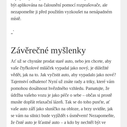
být aplikována na čalounění pomocí rozprašovače, ale
nezapomeňte ji před použitím vyzkoušet na nenápadném
místě.
„`
Závěrečné myšlenky
Ať už se chystáte prodat staré auto, nebo jen chcete, aby
vaše čtyřkolové miláček vypadal jako nový, je důležité
vědět, jak na to. Jak vyčistit auto, aby vypadalo jako nové?
Tajemství odhaleno! Nyní už znáte rady a triky, které vám
pomohou dosáhnout hvězdného vzhledu. Pamatujte, že
údržba vašeho vozu je jako péče o sebe – občas si prostě
musíte dopřát relaxační lázeň. Tak se do toho pusťte, ať
vaše auto září jako sluníčko na obloze, a brzy uvidíte, jak
se vám na silnici bude vyjíždět s úsměvem! Nezapomeňte,
že čisté auto je šťastné auto – a kdo by nechtěl být ve