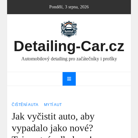
Skip
Pondělí, 3 srpna, 2026
to
content
Detailing-Car.cz
Automobilový detailing pro začátečníky i profíky
ČIŠTĚNÍ AUTA
MYTÍ AUT
Jak vyčistit auto, aby
vypadalo jako nové?