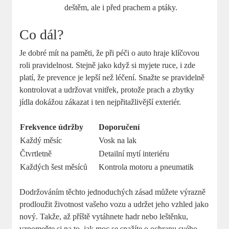
deštěm, ale i před prachem a ptáky.
Co dál?
Je dobré mít na paměti, že při péči o auto hraje klíčovou
roli pravidelnost. Stejně jako když si myjete ruce, i zde
platí, že prevence je lepší než léčení. Snažte se pravidelně
kontrolovat a udržovat vnitřek, protože prach a zbytky
jídla dokážou zákazat i ten nejpřitažlivější exteriér.
Frekvence údržby
Doporučení
Každý měsíc
Vosk na lak
Čtvrtletně
Detailní mytí interiéru
Každých šest měsíců
Kontrola motoru a pneumatik
Dodržováním těchto jednoduchých zásad můžete výrazně
prodloužit životnost vašeho vozu a udržet jeho vzhled jako
nový. Takže, až příště vytáhnete hadr nebo leštěnku,
vzpomeňte si na to, jak moc se snažíte o ochranu svého