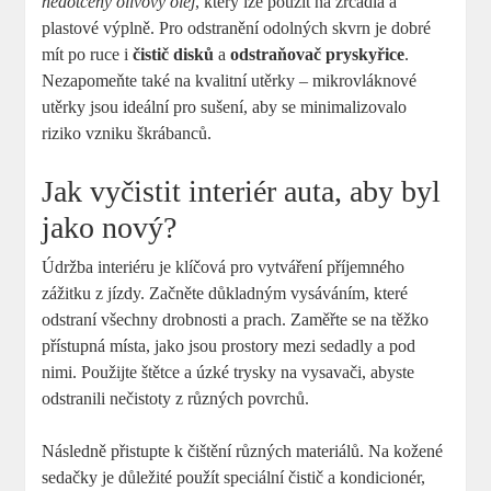
nedotčený olivový olej
, který lze použít na zrcadla a
plastové výplně. Pro odstranění odolných skvrn je dobré
mít po ruce i
čistič disků
a
odstraňovač pryskyřice
.
Nezapomeňte také na kvalitní utěrky – mikrovláknové
utěrky jsou ideální pro sušení, aby se minimalizovalo
riziko vzniku škrábanců.
Jak vyčistit interiér auta, aby byl
jako nový?
Údržba interiéru je klíčová pro vytváření příjemného
zážitku z jízdy. Začněte důkladným vysáváním, které
odstraní všechny drobnosti a prach. Zaměřte se na těžko
přístupná místa, jako jsou prostory mezi sedadly a pod
nimi. Použijte štětce a úzké trysky na vysavači, abyste
odstranili nečistoty z různých povrchů.
Následně přistupte k čištění různých materiálů. Na kožené
sedačky je důležité použít speciální čistič a kondicionér,