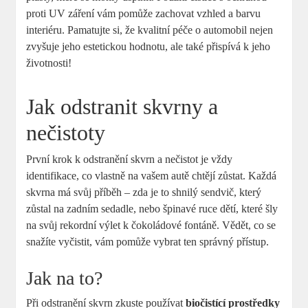
proti UV záření vám pomůže zachovat vzhled a barvu
interiéru. Pamatujte si, že kvalitní péče o automobil nejen
zvyšuje jeho estetickou hodnotu, ale také přispívá k jeho
životnosti!
Jak odstranit skvrny a
nečistoty
První krok k odstranění skvrn a nečistot je vždy
identifikace, co vlastně na vašem autě chtějí zůstat. Každá
skvrna má svůj příběh – zda je to shnilý sendvič, který
zůstal na zadním sedadle, nebo špinavé ruce dětí, které šly
na svůj rekordní výlet k čokoládové fontáně. Vědět, co se
snažíte vyčistit, vám pomůže vybrat ten správný přístup.
Jak na to?
Při odstranění skvrn zkuste používat
biočistící prostředky