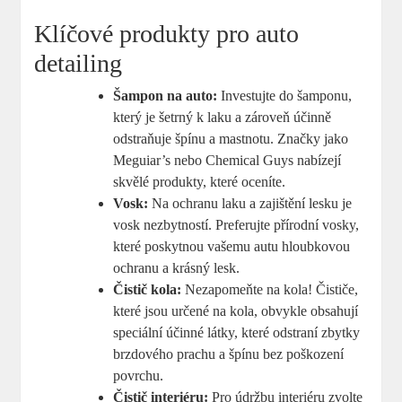
Klíčové produkty pro auto
detailing
Šampon na auto:
Investujte do šamponu,
který je šetrný k laku a zároveň účinně
odstraňuje špínu a mastnotu. Značky jako
Meguiar’s nebo Chemical Guys nabízejí
skvělé produkty, které oceníte.
Vosk:
Na ochranu laku a zajištění lesku je
vosk nezbytností. Preferujte přírodní vosky,
které poskytnou vašemu autu hloubkovou
ochranu a krásný lesk.
Čistič kola:
Nezapomeňte na kola! Čističe,
které jsou určené na kola, obvykle obsahují
speciální účinné látky, které odstraní zbytky
brzdového prachu a špínu bez poškození
povrchu.
Čistič interiéru:
Pro údržbu interiéru zvolte