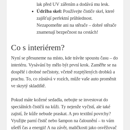
lak před UV zářením a dodává mu lesk.
Údržba skel:
Používejte čističe skel, které
zajišťují perfektní průhlednost.
Nezapomeňte ani na stěrače – dobré stěrače
znamenají bezpečnost na cestách!
Co s interiérem?
Nyní se přesuneme na místo, kde trávíte spoustu času – do
interiéru. Vysávání by mělo být první krok. Zaměřte se na
dospělé i drobné nečistoty, včetně rozptýlených drobků a
prachu. To, co zůstává v rozích, může vaše auto proměnit
ve skrytý skladiště.
Pokud máte kožené sedadla, nebojte se investovat do
speciálních čističů na kůži. Ty nejenže vyčistí, ale také
zajistí, že kůže nebude praskat. A pro textilní povrchy?
Využijte parní čistič nebo šampon na čalounění – to vám
ušetří čas a energii! A na závěr, maličkosti jako osvěžovač