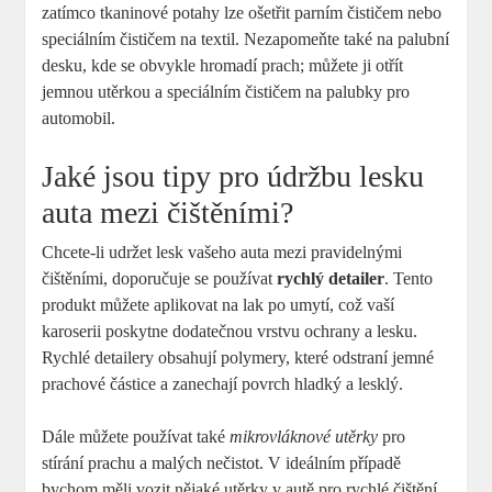
zatímco tkaninové potahy lze ošetřit parním čističem nebo
speciálním čističem na textil. Nezapomeňte také na palubní
desku, kde se obvykle hromadí prach; můžete ji otřít
jemnou utěrkou a speciálním čističem na palubky pro
automobil.
Jaké jsou tipy pro údržbu lesku
auta mezi čištěními?
Chcete-li udržet lesk vašeho auta mezi pravidelnými
čištěními, doporučuje se používat
rychlý detailer
. Tento
produkt můžete aplikovat na lak po umytí, což vaší
karoserii poskytne dodatečnou vrstvu ochrany a lesku.
Rychlé detailery obsahují polymery, které odstraní jemné
prachové částice a zanechají povrch hladký a lesklý.
Dále můžete používat také
mikrovláknové utěrky
pro
stírání prachu a malých nečistot. V ideálním případě
bychom měli vozit nějaké utěrky v autě pro rychlé čištění