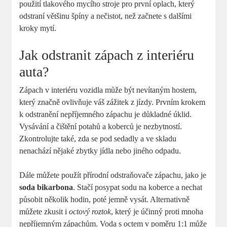
použití tlakového mycího stroje pro první oplach, který
odstraní většinu špíny a nečistot, než začnete s dalšími
kroky mytí.
Jak odstranit zápach z interiéru
auta?
Zápach v interiéru vozidla může být nevítaným hostem,
který značně ovlivňuje váš zážitek z jízdy. Prvním krokem
k odstranění nepříjemného zápachu je důkladné úklid.
Vysávání a čištění potahů a koberců je nezbytností.
Zkontrolujte také, zda se pod sedadly a ve skladu
nenachází nějaké zbytky jídla nebo jiného odpadu.
Dále můžete použít přírodní odstraňovače zápachu, jako je
soda bikarbona
. Stačí posypat sodu na koberce a nechat
působit několik hodin, poté jemně vysát. Alternativně
můžete zkusit i
octový roztok
, který je účinný proti mnoha
nepříjemným zápachům. Voda s octem v poměru 1:1 může