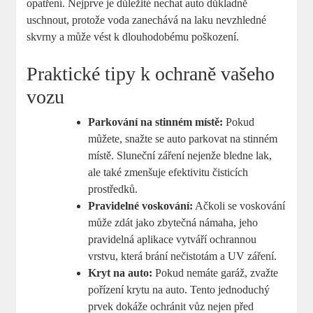
opatření. Nejprve je důležité nechat auto důkladně
uschnout, protože voda zanechává na laku nevzhledné
skvrny a může vést k dlouhodobému poškození.
Praktické tipy k ochraně vašeho
vozu
Parkování na stinném místě:
Pokud
můžete, snažte se auto parkovat na stinném
místě. Sluneční záření nejenže bledne lak,
ale také zmenšuje efektivitu čisticích
prostředků.
Pravidelné voskování:
Ačkoli se voskování
může zdát jako zbytečná námaha, jeho
pravidelná aplikace vytváří ochrannou
vrstvu, která brání nečistotám a UV záření.
Kryt na auto:
Pokud nemáte garáž, zvažte
pořízení krytu na auto. Tento jednoduchý
prvek dokáže ochránit vůz nejen před