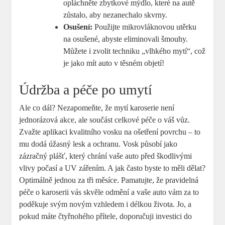
opláchněte zbytkové mýdlo, které na autě
zůstalo, aby nezanechalo skvrny.
Osušení:
Použijte mikrovláknovou utěrku
na osušené, abyste eliminovali šmouhy.
Můžete i zvolit techniku „vlhkého mytí“, což
je jako mít auto v těsném objetí!
Údržba a péče po umytí
Ale co dál? Nezapomeňte, že mytí karoserie není
jednorázová akce, ale součást celkové péče o váš vůz.
Zvažte aplikaci kvalitního vosku na ošetření povrchu – to
mu dodá úžasný lesk a ochranu. Vosk působí jako
zázračný plášť, který chrání vaše auto před škodlivými
vlivy počasí a UV zářením. A jak často byste to měli dělat?
Optimálně jednou za tři měsíce. Pamatujte, že pravidelná
péče o karoserii vás skvěle odmění a vaše auto vám za to
poděkuje svým novým vzhledem i délkou života. Jo, a
pokud máte čtyřnohého přítele, doporučuji investici do