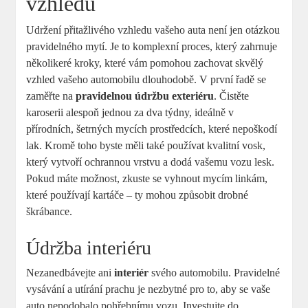
vzhledu
Udržení přitažlivého vzhledu vašeho auta není jen otázkou
pravidelného mytí. Je to komplexní proces, který zahrnuje
několikeré kroky, které vám pomohou zachovat skvělý
vzhled vašeho automobilu dlouhodobě. V první řadě se
zaměřte na
pravidelnou údržbu exteriéru
. Čistěte
karoserii alespoň jednou za dva týdny, ideálně v
přírodních, šetrných mycích prostředcích, které nepoškodí
lak. Kromě toho byste měli také používat kvalitní vosk,
který vytvoří ochrannou vrstvu a dodá vašemu vozu lesk.
Pokud máte možnost, zkuste se vyhnout mycím linkám,
které používají kartáče – ty mohou způsobit drobné
škrábance.
Údržba interiéru
Nezanedbávejte ani
interiér
svého automobilu. Pravidelné
vysávání a utírání prachu je nezbytné pro to, aby se vaše
auto nepodobalo pohřebnímu vozu. Investujte do