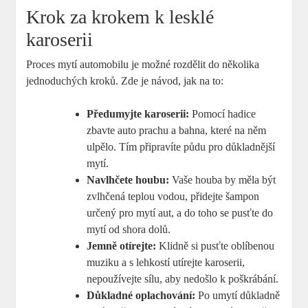
Krok za krokem k lesklé
karoserii
Proces mytí automobilu je možné rozdělit do několika
jednoduchých kroků. Zde je návod, jak na to:
Předumyjte karoserii:
Pomocí hadice
zbavte auto prachu a bahna, které na něm
ulpělo. Tím připravíte půdu pro důkladnější
mytí.
Navlhčete houbu:
Vaše houba by měla být
zvlhčená teplou vodou, přidejte šampon
určený pro mytí aut, a do toho se pusťte do
mytí od shora dolů.
Jemně otírejte:
Klidně si pusťte oblíbenou
muziku a s lehkostí utírejte karoserii,
nepoužívejte sílu, aby nedošlo k poškrábání.
Důkladné oplachování:
Po umytí důkladně