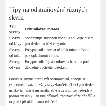
Tipy na odstraňování různých
skvrn
Typ
Odstraňovací metoda
skvrny
Skvrny
Vysprchujte studenou vodou a aplikujte čisticí
od kávy
prostředek na bázi enzymů.
Skvrny
Posypat solí a nechat několik minut působit,
od tuku
pak opláchnout vodou.
Skvrny
Posypte solí, aby absorbovala barvu, a poté
od vína
důkladně vyčistěte roztokem.
Pokud se skvrna nezdá být odstranitelná, nebojte se
experimentovat, ale vždy si vyzkoušejte čisticí prostředek
na skrytém místě materiálu, abyste zajistili, že nedojde k
poškození látky. Jak říká přísloví, trpělivost růže přináší, a
to platí i při úklidu autosedaček!