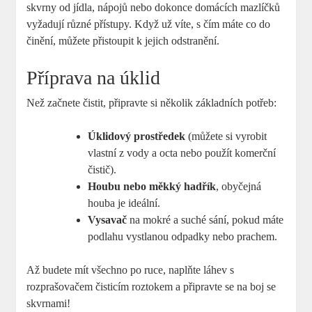
skvrny od jídla, nápojů nebo dokonce domácích mazlíčků
vyžadují různé přístupy. Když už víte, s čím máte co do
činění, můžete přistoupit k jejich odstranění.
Příprava na úklid
Než začnete čistit, připravte si několik základních potřeb:
Úklidový prostředek
(můžete si vyrobit
vlastní z vody a octa nebo použít komerční
čistič).
Houbu nebo měkký hadřík
, obyčejná
houba je ideální.
Vysavač
na mokré a suché sání, pokud máte
podlahu vystlanou odpadky nebo prachem.
Až budete mít všechno po ruce, naplňte láhev s
rozprašovačem čisticím roztokem a připravte se na boj se
skvrnami!