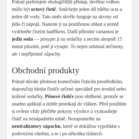
Pokud preferujete ekologičtější přístup, skvělou volbou
může být
octový čistič
. Smíchejte jeden díl bílého octa a
jeden díl vody. Tato směs skvěle funguje na skvrny od
jídla či nápojů. Naneste ji na postiženou oblast a jemně
vydrhněte čistým hadříkem. Další přírodní variantou je
jedlá soda
— posypte ji na sedačky a nechte alespoň 15
minut působit, poté ji vysajte. To nejen odstraní nečistoty,
ale i nepříjemné zápachy.
Obchodní produkty
Pokud dáváte přednost komerčním čisticím prostředkům,
doporučuji hledat čističe určené speciálně pro textilní nebo
kožené sedačky.
Pěnové čističe
jsou oblíbené, protože se
snadno aplikují a dobře pronikají do vláken. Před použitím
si ovšem vždy přečtěte pokyny výrobce a vyzkoušejte
čistič na nenápadném místě. Nezapomeňte na
neutralizátory zápachu
, které se dokážou vypořádat s
podivnými vůněmi, a to i po několika týdnech.