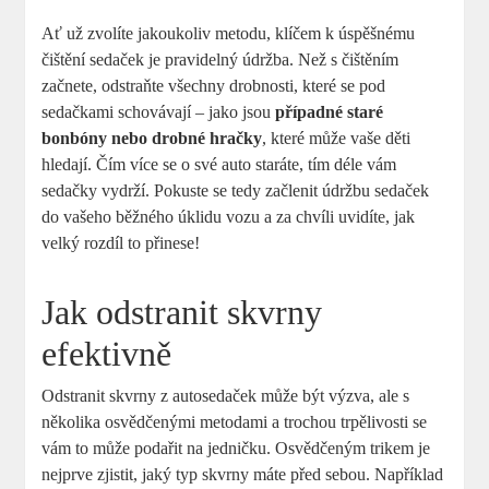
Ať už zvolíte jakoukoliv metodu, klíčem k úspěšnému
čištění sedaček je pravidelný údržba. Než s čištěním
začnete, odstraňte všechny drobnosti, které se pod
sedačkami schovávají – jako jsou
případné staré
bonbóny nebo drobné hračky
, které může vaše děti
hledají. Čím více se o své auto staráte, tím déle vám
sedačky vydrží. Pokuste se tedy začlenit údržbu sedaček
do vašeho běžného úklidu vozu a za chvíli uvidíte, jak
velký rozdíl to přinese!
Jak odstranit skvrny
efektivně
Odstranit skvrny z autosedaček může být výzva, ale s
několika osvědčenými metodami a trochou trpělivosti se
vám to může podařit na jedničku. Osvědčeným trikem je
nejprve zjistit, jaký typ skvrny máte před sebou. Například