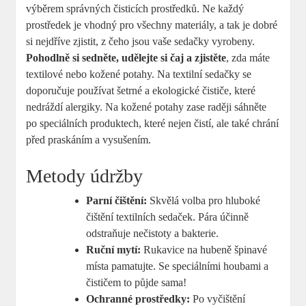
výběrem správných čisticích prostředků. Ne každý
prostředek je vhodný pro všechny materiály, a tak je dobré
si nejdříve zjistit, z čeho jsou vaše sedačky vyrobeny.
Pohodlně si sedněte, udělejte si čaj a zjistěte
, zda máte
textilové nebo kožené potahy. Na textilní sedačky se
doporučuje používat šetrné a ekologické čističe, které
nedráždí alergiky. Na kožené potahy zase raději sáhněte
po speciálních produktech, které nejen čistí, ale také chrání
před praskáním a vysušením.
Metody údržby
Parní čištění:
Skvělá volba pro hluboké
čištění textilních sedaček. Pára účinně
odstraňuje nečistoty a bakterie.
Ruční mytí:
Rukavice na hubeně špinavé
místa pamatujte. Se speciálními houbami a
čističem to půjde sama!
Ochranné prostředky:
Po vyčištění