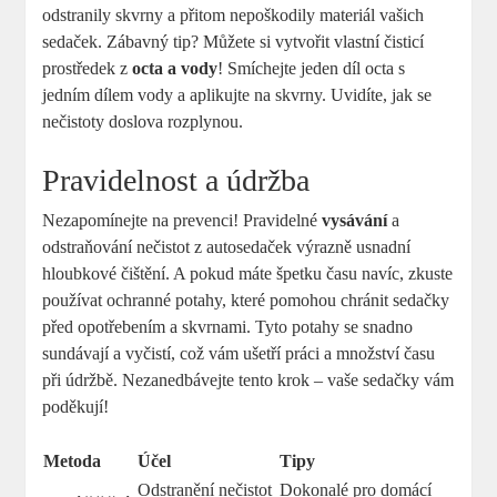
odstranily skvrny a přitom nepoškodily materiál vašich
sedaček. Zábavný tip? Můžete si vytvořit vlastní čisticí
prostředek z
octa a vody
! Smíchejte jeden díl octa s
jedním dílem vody a aplikujte na skvrny. Uvidíte, jak se
nečistoty doslova rozplynou.
Pravidelnost a údržba
Nezapomínejte na prevenci! Pravidelné
vysávání
a
odstraňování nečistot z autosedaček výrazně usnadní
hloubkové čištění. A pokud máte špetku času navíc, zkuste
používat ochranné potahy, které pomohou chránit sedačky
před opotřebením a skvrnami. Tyto potahy se snadno
sundávají a vyčistí, což vám ušetří práci a množství času
při údržbě. Nezanedbávejte tento krok – vaše sedačky vám
poděkují!
Metoda
Účel
Tipy
Odstranění nečistot
Dokonalé pro domácí