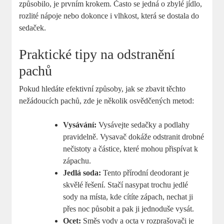
způsobilo, je prvním krokem. Často se jedná o zbylé jídlo,
rozlité nápoje nebo dokonce i vlhkost, která se dostala do
sedaček.
Praktické tipy na odstranění
pachů
Pokud hledáte efektivní způsoby, jak se zbavit těchto
nežádoucích pachů, zde je několik osvědčených metod:
Vysávání:
Vysávejte sedačky a podlahy
pravidelně. Vysavač dokáže odstranit drobné
nečistoty a částice, které mohou přispívat k
zápachu.
Jedlá soda:
Tento přírodní deodorant je
skvělé řešení. Stačí nasypat trochu jedlé
sody na místa, kde cítíte zápach, nechat ji
přes noc působit a pak ji jednoduše vysát.
Ocet:
Směs vody a octa v rozprašovači je