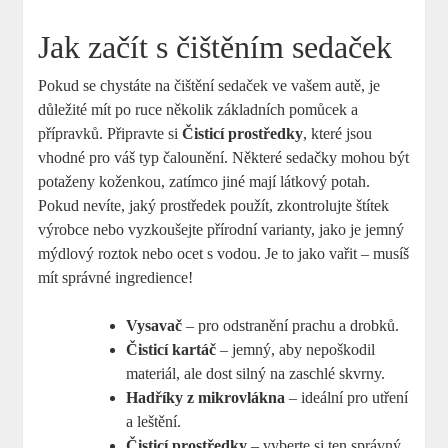
Jak začít s čištěním sedaček
Pokud se chystáte na čištění sedaček ve vašem autě, je
důležité mít po ruce několik základních pomůcek a
přípravků. Připravte si
Čisticí prostředky
, které jsou
vhodné pro váš typ čalounění. Některé sedačky mohou být
potaženy koženkou, zatímco jiné mají látkový potah.
Pokud nevíte, jaký prostředek použít, zkontrolujte štítek
výrobce nebo vyzkoušejte přírodní varianty, jako je jemný
mýdlový roztok nebo ocet s vodou. Je to jako vařit – musíš
mít správné ingredience!
Vysavač
– pro odstranění prachu a drobků.
Čisticí kartáč
– jemný, aby nepoškodil
materiál, ale dost silný na zaschlé skvrny.
Hadříky z mikrovlákna
– ideální pro utření
a leštění.
Čisticí prostředky
– vyberte si ten správný