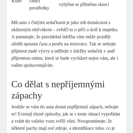
Kůže
čisticí
vyhýbat se přímému slunci
prostředky
Mít auto s čistými sedačkami je jako mít domácnost s
uklizeným obývákem – svědčí to o péči a úctě k majetku.
A pamatujte, že pravidelná údržba vám může později
ušetřit spoustu času a peněz na renovace. Tak se nebojte
přijmout malé výzvy a udělejte z údržby sedaček v autě
příjemnou rutinu, která se bude vycházet nejen vám, ale i
vašim spolucestujícím.
Co dělat s nepříjemnými
zápachy
Jestliže se vám do auta dostal nepříjemný zápach, nebojte
se! Existují různé způsoby, jak se s touto situací vypořádat
a vrátit do vašeho vozu svěží vůni. Nezapomínejte, že
některé pachy mají své zdroje, a identifikace toho, co je