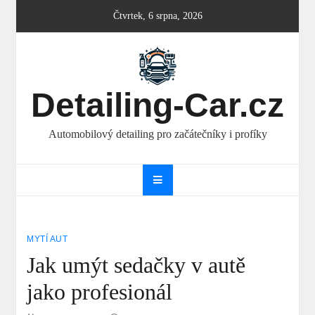
Skip
Čtvrtek, 6 srpna, 2026
to
content
Detailing-Car.cz
Automobilový detailing pro začátečníky i profíky
MYTÍ AUT
Jak umýt sedačky v autě
jako profesionál