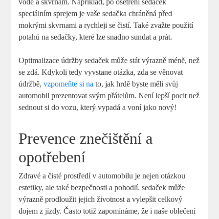
vodě a skvrnám. Například, po ošetření sedaček
speciálním sprejem je vaše sedačka chráněná před
mokrými skvrnami a rychleji se čistí. Také zvažte použití
potahů na sedačky, které lze snadno sundat a prát.
Optimalizace údržby sedaček může stát výrazně méně, než
se zdá. Kdykoli tedy vyvstane otázka, zda se věnovat
údržbě,
vzpomeňte si na
to, jak hrdě byste měli svůj
automobil prezentovat svým přátelům. Není lepší pocit než
sednout si do vozu, který vypadá a voní jako nový!
Prevence znečištění a
opotřebení
Zdravé a čisté prostředí v automobilu je nejen otázkou
estetiky, ale také bezpečnosti a pohodlí. sedaček může
výrazně prodloužit jejich životnost a vylepšit celkový
dojem z jízdy. Často totiž zapomínáme, že i naše oblečení