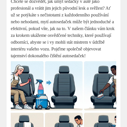
Chcete se dozvědět, jak umýt sedačky v autě jako
profesionál a vrátit jim jejich původní lesk a svěžest? Ať
už se potýkáte s nečistotami z každodenního používání
nebo nehodami, mytí autosedaček může být jednoduché a
efektivní, pokud víte, jak na to. V našem článku vám krok
za krokem ukážeme osvědčené techniky, které používají
odborníci, abyste se i vy mohli stát mistrem v údržbě
interiéru vašeho vozu. Pojďme společně objevovat
tajemství dokonalého čištění autosedaček!