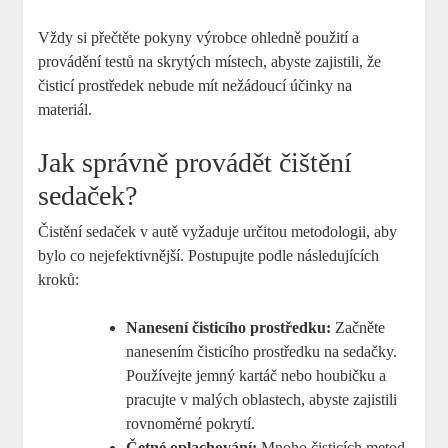
Vždy si přečtěte pokyny výrobce ohledně použití a
provádění testů na skrytých místech, abyste zajistili, že
čisticí prostředek nebude mít nežádoucí účinky na
materiál.
Jak správně provádět čištění
sedaček?
Čistění sedaček v autě vyžaduje určitou metodologii, aby
bylo co nejefektivnější. Postupujte podle následujících
kroků:
Nanesení čisticího prostředku:
Začněte
nanesením čisticího prostředku na sedačky.
Používejte jemný kartáč nebo houbičku a
pracujte v malých oblastech, abyste zajistili
rovnoměrné pokrytí.
Četné oplachování:
Mnoho čisticích metod