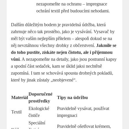
nezapomeňte na ochranu – impregnace
ochrání textil před budoucími nehodami.
Dalším důležitým bodem je pravidelná údržba, která
zahrnuje něco tak prostého, jako je vysávání. Vysavač by
měl být vaším nejlepším přítelem – alespoň dokud se na
něj nevztáhnou všechny drobky z občerstvení.
Jakmile se
do toho pustíte, získáte nejen čistotu, ale i příjemnou
vůni
. A nezapomeňte na detaily, jako jsou postranní kapsy
a spodní část sedaček, kam se úklid jaksi nechtěně
zapomíná. I tam se schovává spousta drobných pokladů,
které by jinak zůstaly „neobjevené“.
Doporučené
Materiál
Tipy na údržbu
prostředky
Ekologické
Pravidelně vysávat, používat
Textil
čističe
impregnaci
Speciální
Pravidelně ošetřovat krémem,