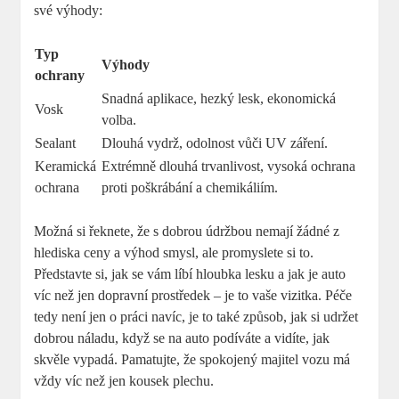
své výhody:
Typ
Výhody
ochrany
Snadná aplikace, hezký lesk, ekonomická
Vosk
volba.
Sealant
Dlouhá vydrž, odolnost vůči UV záření.
Keramická
Extrémně dlouhá trvanlivost, vysoká ochrana
ochrana
proti poškrábání a chemikáliím.
Možná si řeknete, že s dobrou údržbou nemají žádné z
hlediska ceny a výhod smysl, ale promyslete si to.
Představte si, jak se vám líbí hloubka lesku a jak je auto
víc než jen dopravní prostředek – je to vaše vizitka. Péče
tedy není jen o práci navíc, je to také způsob, jak si udržet
dobrou náladu, když se na auto podíváte a vidíte, jak
skvěle vypadá. Pamatujte, že spokojený majitel vozu má
vždy víc než jen kousek plechu.