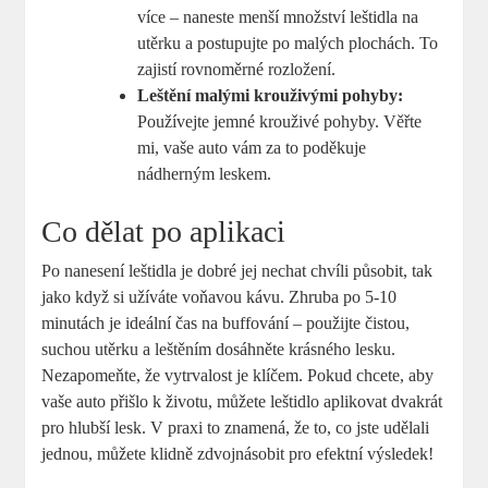
více – naneste menší množství leštidla na
utěrku a postupujte po malých plochách. To
zajistí rovnoměrné rozložení.
Leštění malými krouživými pohyby:
Používejte jemné krouživé pohyby. Věřte
mi, vaše auto vám za to poděkuje
nádherným leskem.
Co dělat po aplikaci
Po nanesení leštidla je dobré jej nechat chvíli působit, tak
jako když si užíváte voňavou kávu. Zhruba po 5-10
minutách je ideální čas na buffování – použijte čistou,
suchou utěrku a leštěním dosáhněte krásného lesku.
Nezapomeňte, že vytrvalost je klíčem. Pokud chcete, aby
vaše auto přišlo k životu, můžete leštidlo aplikovat dvakrát
pro hlubší lesk. V praxi to znamená, že to, co jste udělali
jednou, můžete klidně zdvojnásobit pro efektní výsledek!