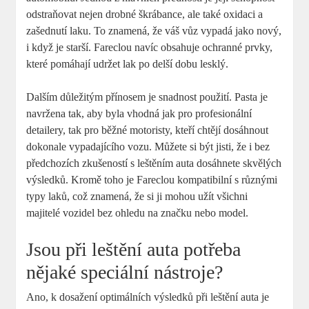
odstraňovat nejen drobné škrábance, ale také oxidaci a
zašednutí laku. To znamená, že váš vůz vypadá jako nový,
i když je starší. Fareclou navíc obsahuje ochranné prvky,
které pomáhají udržet lak po delší dobu lesklý.
Dalším důležitým přínosem je snadnost použití. Pasta je
navržena tak, aby byla vhodná jak pro profesionální
detailery, tak pro běžné motoristy, kteří chtějí dosáhnout
dokonale vypadajícího vozu. Můžete si být jisti, že i bez
předchozích zkušeností s leštěním auta dosáhnete skvělých
výsledků. Kromě toho je Fareclou kompatibilní s různými
typy laků, což znamená, že si ji mohou užít všichni
majitelé vozidel bez ohledu na značku nebo model.
Jsou při leštění auta potřeba
nějaké speciální nástroje?
Ano, k dosažení optimálních výsledků při leštění auta je