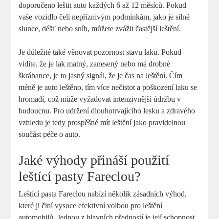
doporučeno leštit auto každých 6 až 12 měsíců. Pokud
vaše vozidlo čelí nepříznivým podmínkám, jako je silné
slunce, déšť nebo sníh, můžete zvážit častější leštění.
Je důležité také věnovat pozornost stavu laku. Pokud
vidíte, že je lak matný, zanesený nebo má drobné
škrábance, je to jasný signál, že je čas na leštění. Čím
méně je auto leštěno, tím více nečistot a poškození laku se
hromadí, což může vyžadovat intenzivnější údržbu v
budoucnu. Pro udržení dlouhotrvajícího lesku a zdravého
vzhledu je tedy prospěšné mít leštění jako pravidelnou
součást péče o auto.
Jaké výhody přináší použití
leštící pasty Fareclou?
Leštící pasta Fareclou nabízí několik zásadních výhod,
které ji činí vysoce efektivní volbou pro leštění
automobilů. Jednou z hlavních předností je její schopnost