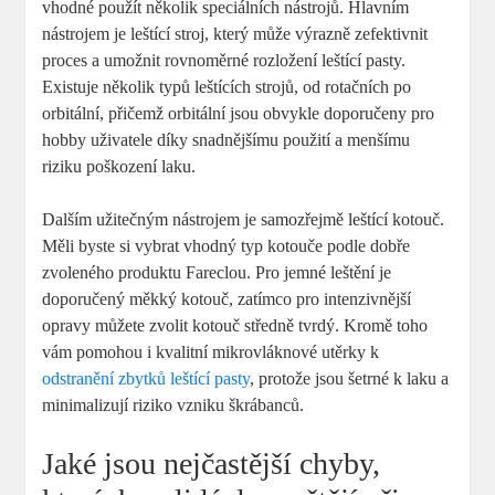
vhodné použít několik speciálních nástrojů. Hlavním
nástrojem je leštící stroj, který může výrazně zefektivnit
proces a umožnit rovnoměrné rozložení leštící pasty.
Existuje několik typů leštících strojů, od rotačních po
orbitální, přičemž orbitální jsou obvykle doporučeny pro
hobby uživatele díky snadnějšímu použití a menšímu
riziku poškození laku.
Dalším užitečným nástrojem je samozřejmě leštící kotouč.
Měli byste si vybrat vhodný typ kotouče podle dobře
zvoleného produktu Fareclou. Pro jemné leštění je
doporučený měkký kotouč, zatímco pro intenzivnější
opravy můžete zvolit kotouč středně tvrdý. Kromě toho
vám pomohou i kvalitní mikrovláknové utěrky k
odstranění zbytků leštící pasty
, protože jsou šetrné k laku a
minimalizují riziko vzniku škrábanců.
Jaké jsou nejčastější chyby,