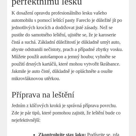
perfektnímu lesku
K dosažení opravdu profesionálního lesku vašeho
automobilu s pomocí leštící pasty Fareclo je důležité jít po
jednotlivých krocích a dodržovat jisté zásady. Než se
pustíte do samotného leštění, ujistěte se, že je karoserie
čistá a suchá. Základní důležitostí je důkladně umýt auto,
abyste odstranili nečistoty, prach a případné zbytky vosku.
Můžete použít autošampon a jemný houbu; vyhněte se
použití drsných kartáčů, které mohou vytvořit škrábance.
Jakmile je auto čisté, důkladně je opláchněte a osušte
mikrovláknovou utěrkou.
Příprava na leštění
Jedním z klíčových kroků je správná příprava povrchu.
Zde je pár tipů, které pomohou zajistit, že leštění bude co
nejefektivnější:
Zkontrolujte stav laku:
Podívejte se, zda