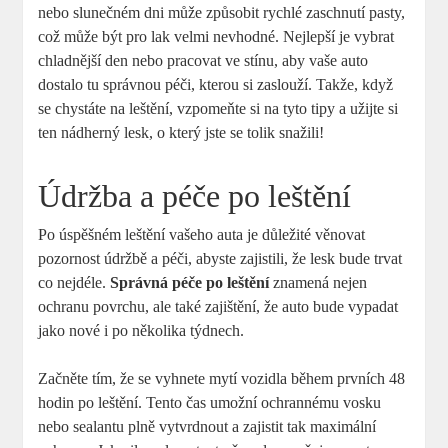
nebo slunečném dni může způsobit rychlé zaschnutí pasty,
což může být pro lak velmi nevhodné. Nejlepší je vybrat
chladnější den nebo pracovat ve stínu, aby vaše auto
dostalo tu správnou péči, kterou si zaslouží. Takže, když
se chystáte na leštění, vzpomeňte si na tyto tipy a užijte si
ten nádherný lesk, o který jste se tolik snažili!
Údržba a péče po leštění
Po úspěšném leštění vašeho auta je důležité věnovat
pozornost údržbě a péči, abyste zajistili, že lesk bude trvat
co nejdéle.
Správná péče po leštění
znamená nejen
ochranu povrchu, ale také zajištění, že auto bude vypadat
jako nové i po několika týdnech.
Začněte tím, že se vyhnete mytí vozidla během prvních 48
hodin po leštění. Tento čas umožní ochrannému vosku
nebo sealantu plně vytvrdnout a zajistit tak maximální