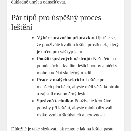
důkladně umýt a odmašťovat.
Pár tipů pro úspěšný proces
leštění
Výběr správného přípravku:
Ujistěte se,
že používáte kvalitní lešticí prostředek, který
je určen pro váš typ laku.
Použití správných nástrojů:
Nešetřete na
pomůckách – kvalitní lešticí houby a utěrky
mohou udělat skutečný rozdíl.
Práce v malých sekcích:
Leštěte po
menších plochách, abyste měli větší kontrolu
a zajistili rovnoměrný lesk.
Správná technika:
Používejte krouživé
pohyby při leštění, abyste minimalizovali
riziko vzniku škrábanců a nerovností.
Důležité je také sledovat, jak reaguje lak na leštící pastu.