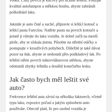
vosku. Čistý povrch je klíčový pro účinné leštění. Použijte
kvalitní autošampon a měkkou houbu, abyste zabránili
poškrábání laku.
Jakmile je auto čisté a suché, připravte si leštící kotouč a
leštící pasta Fareclou. Natřete pastu na povrch kotouče a
jemně ji vtírejte do laku vozidla. Je dobré začít na menší
ploše, aby se získala jistota. Působte na střední otáčky a
postupujte v krouživých pohybech. Důležité je také dávat
pozor na tlak, abyste se nedostali přes podkladový lak. Po
leštění otřete povrch mikrovláknovou utěrkou, abyste
odstranili zbytky leštidla a dosáhli konečného lesku.
Jak často bych měl leštit své
auto?
Frekvence leštění auta závisí na několika faktorech, včetně
typu laku, expozice počasí a jakým způsobem auto
používáte. Obecně platí, že pro osobní vozidla je