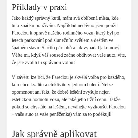
Příklady v praxi
Jako každý správný kutil, mám svá oblíbená místa, kde
tuto značku používám. Například nedávno jsem použil
Fareclou k opravě našeho rodinného vozu, který byl po
letech parkování pod slunečním světlem a deštěm ve
špatném stavu. Stačilo pár tahů a lak vypadal jako nový.
Věřte mi, když váš soused začne obdivovat vaše auto, víte,
že jste zvolili tu správnou volbu!
V závěru lze říci, že Fareclou je skvělá volba pro každého,
kdo chce kvalitu a efektivitu v jednom balení. Nelze
opomenout ani fakt, že dobré leštění zvyšuje nejen
estetickou hodnotu vozu, ale také jeho tržní cenu. Takže
pokud se chystáte na leštění, neváhejte vyzkoušet Fareclou
– vaše auto (a vaše peněženka) vám za to poděkují!
Jak správně aplikovat