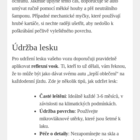
ochranu. Jakmile uplyne tento čas, doporučuje se auto
umývat ručně pomocí měkké houby a pH neutrálního
šamponu. Případné mechanické myčky, které používají
hrubé kartáče, si nechte raději ušetřit, aby nedošlo k
poškrábání pečlivě vyleštěného povrchu.
Údržba lesku
Pro udržení lesku vašeho vozu doporučuji pravidelně
aplikovat
reflexní vosk
. Ti, kteří to už dělali, vám řeknou,
že to může být jako dávat svému autu „lepší oblečení“ na
každodenní jízdu. Zde je několik tipů, jak udržet lesk:
Časté leštění
: Ideálně každé 3-6 měsíců, v
závislosti na klimatických podmínkách.
Údržba povrchu
: Používejte
mikrovláknové utěrky, které jsou šetrné k
laku.
Péče o detaily
: Nezapomínejte na skla a