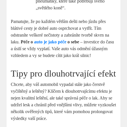
pneumatiky, které také potřebují svého
„světlého koně“.
Pamatujte, že po každém větším dešti nebo jízdu přes
blátivé cesty je dobré auto osprchovat a vytřít. Tím
odstraníte veškeré nečistoty a zabráníte tvorbě skvrn na
laku.
Péče o
auto je jako péče
o sebe
– investice do času
a úsilí se vždy vyplatí. Vaše auto vás odmění úžasným
vzhledem a vy se budete cítit jako král silnic!
Tipy pro dlouhotrvající efekt
Chcete, aby váš automobil vypadal stále jako čerstvě
vyčištěný a leštěný? Klíčem k dlouhotrvajícímu efektu je
nejen kvalitní leštění, ale také správná péče o lak. Aby se
udržel lesk a chránil před vnějšími vlivy, můžete vyzkoušet
několik ověřených tipů, které vám pomohou prolongovat
výsledky vaší práce.