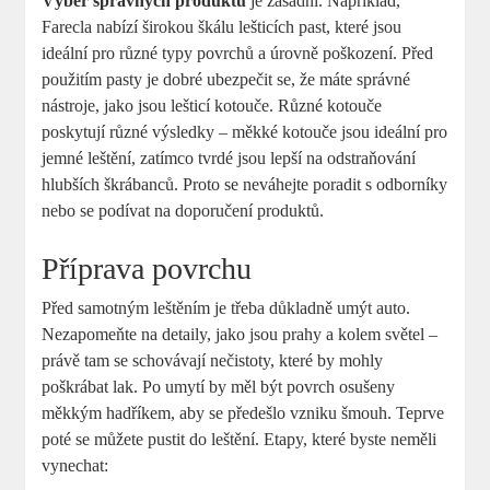
Výběr správných produktů
je zásadní. Například,
Farecla nabízí širokou škálu lešticích past, které jsou
ideální pro různé typy povrchů a úrovně poškození. Před
použitím pasty je dobré ubezpečit se, že máte správné
nástroje, jako jsou lešticí kotouče. Různé kotouče
poskytují různé výsledky – měkké kotouče jsou ideální pro
jemné leštění, zatímco tvrdé jsou lepší na odstraňování
hlubších škrábanců. Proto se neváhejte poradit s odborníky
nebo se podívat na doporučení produktů.
Příprava povrchu
Před samotným leštěním je třeba důkladně umýt auto.
Nezapomeňte na detaily, jako jsou prahy a kolem světel –
právě tam se schovávají nečistoty, které by mohly
poškrábat lak. Po umytí by měl být povrch osušeny
měkkým hadříkem, aby se předešlo vzniku šmouh. Teprve
poté se můžete pustit do leštění. Etapy, které byste neměli
vynechat: