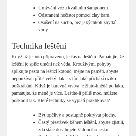
Umývání vozu kvalitním šamponem.
Odstranění nečistot pomocí clay baru.
Osušení na sucho, bez jakýchkoli zbytků
vody.
Technika leštění
Když už je auto připraveno, je čas na leštění. Pamatujte, že
leštění je spíše umění než věda. Krouživými pohyby
aplikujte pastu na lešticí kotouč, mějte na paměti, abyste
nepoužívali příliš velký tlak – s tím také přichází riziko
poškrábání. Když je barevná vrstva je žluto-hnědá po laku,
pamatujte, že méně je více. Leštíte-li příliš moc, můžete
poškodit lak. Které techniky se vyplatí praktikovat?
Být trpělivý a postupně pokrývat plochy.
Častý přestávek během leštění, abyste zjistili,
zda stále dosahujete žádoucího lesku.