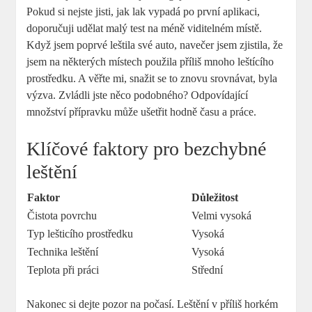
Pokud si nejste jisti, jak lak vypadá po první aplikaci,
doporučuji udělat malý test na méně viditelném místě.
Když jsem poprvé leštila své auto, navečer jsem zjistila, že
jsem na některých místech použila příliš mnoho leštícího
prostředku. A věřte mi, snažit se to znovu srovnávat, byla
výzva. Zvládli jste něco podobného? Odpovídající
množství přípravku může ušetřit hodně času a práce.
Klíčové faktory pro bezchybné
leštění
Faktor
Důležitost
Čistota povrchu
Velmi vysoká
Typ lešticího prostředku
Vysoká
Technika leštění
Vysoká
Teplota při práci
Střední
Nakonec si dejte pozor na počasí. Leštění v příliš horkém