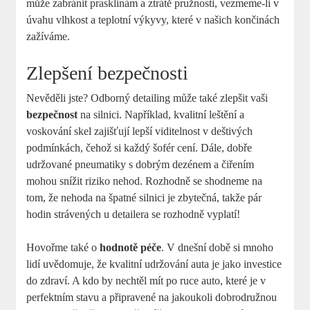
může zabránit prasklinám a ztrátě pružnosti, vezmeme-li v
úvahu vlhkost a teplotní výkyvy,‍ které v našich končinách
zažíváme.
Zlepšení bezpečnosti
Nevěděli jste? Odborný detailing může ​také zlepšit vaši
bezpečnost
na ​silnici. Například, kvalitní leštění a
voskování skel⁤ zajišťují lepší viditelnost v​ deštivých
podmínkách, čehož si každý šofér cení. Dále, dobře
udržované pneumatiky s dobrým dezénem a čiřením‌
mohou snížit riziko ⁣nehod. Rozhodně se ⁤shodneme⁢ na
tom, že nehoda na špatné silnici je zbytečná, takže pár⁣
hodin strávených u detailera⁢ se rozhodně vyplatí!
Hovořme⁢ také ​o
hodnotě péče
. V dnešní‍ době si mnoho⁤
lidí‌ uvědomuje,​ že kvalitní‍ udržování auta je jako investice
do​ zdraví. A kdo by nechtěl mít po ruce auto,⁤ které ⁣je v
perfektním stavu a⁢ připravené na jakoukoli dobrodružnou