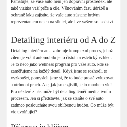
Pamatujte, že vaše auto není ⁤jen dopravní prostředek, ale
také vizitka vaší péče a cíle. Věnováním času údržbě a
ochraně laku zajistíte, že vaše auto zůstane hrdým
reprezentantem nejen na ‌silnici, ale i ve vašem sousedství.
Detailing interiéru od A do Z
Detailing interiéru⁤ auta zahrnuje ‍komplexní proces, jehož
cílem je vrátit‌ automobilu jeho čistotu a estetický vzhled.
Je to něco ⁢jako wellness program pro‌ vaše auto, kde se
zaměřujeme na každý detail. Když jsme se rozhodli to ​
vyzkoušet, pomysleli jsme si, že to ⁤bude⁤ prostě ⁣vyluxovat
a ⁢utrhnout ‍prach. Ale, jak jsme zjistili, je ⁣to mnohem víc!
Pro některé z nás může být detailing téměř meditativním
procesem. Jen si⁢ představte, jak se staráte o své auto,​
zatímco posloucháte svou oblíbenou hudbu. Co může být
víc uvolňující?
Příprava je‍ klíčem