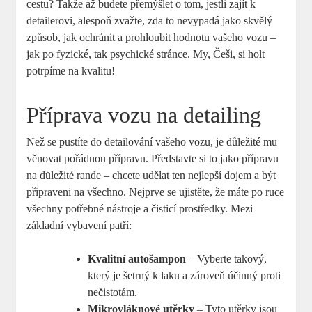
cestu? Takže až budete přemýšlet o tom, jestli zajít ⁢k
detailerovi, alespoň ⁣zvažte, zda to nevypadá jako skvělý
způsob, jak ochránit a prohloubit ‌hodnotu vašeho vozu –
jak po fyzické, tak psychické ‍stránce.‍ My, ​Češi, si holt
potrpíme na kvalitu!
Příprava vozu na detailing
Než‌ se pustíte do detailování vašeho vozu,‍ je důležité mu
věnovat pořádnou přípravu. Představte si to ⁤jako přípravu⁣
na důležité rande –⁢ chcete udělat ten nejlepší dojem a⁢ být
připraveni ​na všechno. Nejprve ‍se ujistěte, že máte po ruce
všechny potřebné nástroje a čisticí prostředky. Mezi
základní vybavení patří:
Kvalitní autošampon
– ⁣Vyberte takový,
který ‍je šetrný k laku a zároveň ​účinný proti
⁤nečistotám.
Mikrovláknové utěrky
– Tyto utěrky jsou⁣