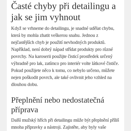
Časté chyby‍ při detailingu a
jak se jim vyhnout
Když​ se⁤ vrhneme do detailingu, je snadné‍ udělat chybu,
která by mohla zhatit‍ veškerou snahu. Jednou z
nejčastějších chyb je⁣ použití nevhodných produktů.⁢
Například, není dobrý nápad střídat produkty ‌pro různé
povrchy. Na karoserii‍ použijte čisticí prostředek určený
výhradně pro lak, zatímco pro interiér volte⁤ látkové čističe.
Pokud​ použijete něco ⁢k tomu, co nebylo určeno, můžete‌
nejen poškodit povrch, ale také ovlivnit jeho vzhled na
dlouhou dobu.
Přeplnění nebo nedostatečná
příprava
Další‌ mužský⁢ hřích při detailingu může být přeplnění‍ příliš
⁢mnoha přípravky a nástroji. Zajistěte, aby byly vaše