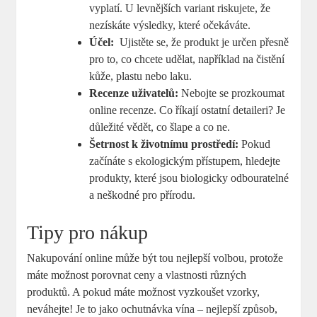
vyplatí. U levnějších⁢ variant riskujete, že
⁢nezískáte⁢ výsledky, které očekáváte.
Účel:
⁣ Ujistěte se, že produkt je určen přesně
⁢pro to, co chcete udělat, například na čistění⁣
kůže, plastu⁤ nebo laku.
Recenze⁢ uživatelů:
Nebojte se prozkoumat
online‌ recenze. Co říkají ostatní detaileri? ‍Je
důležité vědět, co šlape a co ne.
Šetrnost k životnímu prostředí:
Pokud ​
začínáte s ekologickým přístupem, hledejte
produkty, které jsou biologicky​ odbouratelné
a neškodné pro ‌přírodu.
Tipy pro nákup
Nakupování online může být tou nejlepší volbou, ‌protože
máte možnost porovnat ceny a vlastnosti různých
produktů. A ⁤pokud máte možnost vyzkoušet vzorky,
neváhejte! Je to jako ⁤ochutnávka vína‍ – nejlepší způsob,