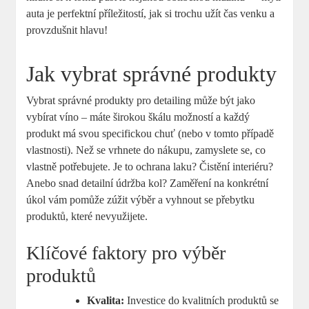
auta je perfektní příležitostí, ‌jak si trochu užít‍ čas venku​ a​
provzdušnit hlavu!
Jak ⁣vybrat správné produkty
Vybrat správné produkty pro detailing může být jako
vybírat‌ víno – máte širokou škálu možností‍ a každý
produkt⁤ má svou specifickou ⁢chuť⁣ (nebo v tomto ‌případě
vlastnosti). Než se vrhnete do nákupu, zamyslete se, co
vlastně potřebujete. Je to ochrana‌ laku? Čistění interiéru?
⁤Anebo snad⁤ detailní údržba ‍kol? Zaměření na konkrétní
úkol vám pomůže zúžit výběr⁢ a vyhnout se ⁣přebytku
produktů, které nevyužijete.
Klíčové faktory ‌pro výběr
‍produktů
Kvalita:
Investice ⁣do kvalitních‌ produktů se