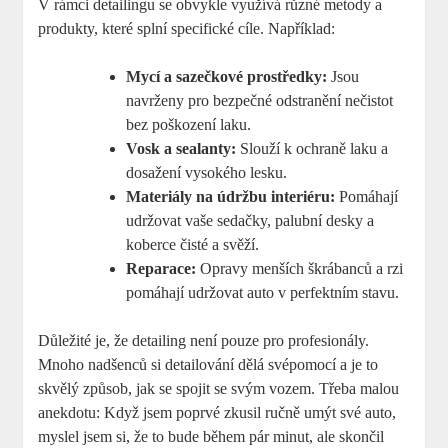
V rámci ‍detailingu se ​obvykle využívá⁤ různé ⁣metody ⁢a
produkty, ⁣které splní specifické cíle. Například:
Mycí a⁤ sazečkové prostředky:
Jsou
navrženy pro bezpečné⁢ odstranění nečistot⁣
bez poškození laku.
Vosk ⁢a sealanty:
Slouží k‍ ochraně laku​ a
dosažení ⁣vysokého lesku.
Materiály‌ na údržbu⁤ interiéru:
‌Pomáhají
udržovat vaše sedačky, palubní desky a
koberce čisté⁤ a svěží.
Reparace:
Opravy menších⁤ škrábanců⁤ a rzi
pomáhají udržovat auto v⁢ perfektním stavu.
Důležité je, že detailing⁢ není pouze pro profesionály.
Mnoho nadšenců si detailování dělá svépomocí ⁤a⁤ je to⁤
skvělý způsob, jak se spojit se svým ⁢vozem. Třeba malou​
anekdotu: Když jsem ‍poprvé zkusil ručně umýt své auto,
myslel jsem si, že to bude během pár minut, ale skončil