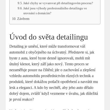
Jaké chyby se vyvarovat při‌ detailingovém procesu?
Jaké jsou výhody profesionálního ​detailingu ve
srovnání ‍s domácím?
Závěrem
Úvod do světa detailingu
Detailing ‌je umění, které může transformovat váš
automobil ‍z ‍obyčejného na úchvatný. Představte si, jak
byste ⁤z ​auta, které byste‌ denně ignorovali, mohli mít
útulný klenot, který září ⁣jako nový. Tento proces se
nezaměřuje⁢ pouze na čištění; jde o zachování a zlepšení
vzhledu automobilu prostřednictvím různých technik a
produktů, které ‍dokážou potlačit opotřebení a navrátit ⁢mu⁤
lesk a ‍eleganci. A‍ kdo by nechtěl,​ aby jeho auto dělalo
dobrý ‍dojem, zvlášť když vezmeme v‌ úvahu, jak důležitá
je první reakce?