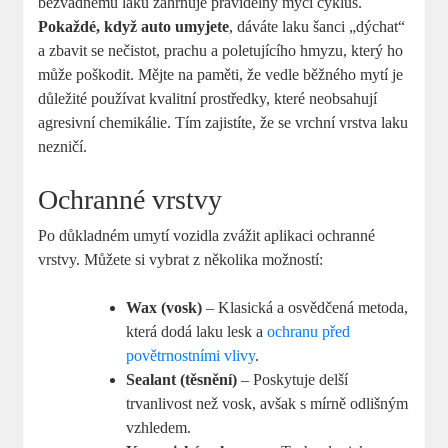
bezvadnému laku zahrnuje ⁣pravidelný‌ mycí cyklus.
Pokaždé, když ‍auto⁤ umyjete
, dáváte laku šanci „dýchat“
a zbavit se nečistot, prachu a⁤ poletujícího hmyzu, který⁤ ho
⁣může poškodit. Mějte ⁢na paměti, že vedle běžného mytí je
⁢důležité používat kvalitní prostředky, které⁢ neobsahují⁢
agresivní chemikálie. Tím zajistíte,⁣ že se vrchní vrstva laku
nezničí.
Ochranné vrstvy
Po důkladném umytí vozidla zvážit aplikaci ochranné
vrstvy.⁤ Můžete si vybrat z několika možností:
Wax (vosk)
– Klasická​ a osvědčená metoda,
která dodá ​laku lesk⁢ a
ochranu před
povětrnostními vlivy
.
Sealant (těsnění)
– Poskytuje delší
trvanlivost‌ než vosk, avšak⁤ s mírně odlišným
vzhledem.