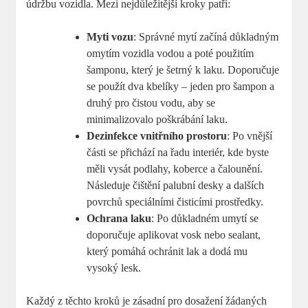
údržbu vozidla. Mezi⁤ nejdůležitější kroky patří:
Myti vozu
: Správné mytí začíná⁤ důkladným
⁣omytím ⁢vozidla vodou a poté použitím
šamponu, ⁤který je šetrný k laku. Doporučuje
se použít ‌dva kbelíky – ⁢jeden pro šampon a
druhý pro čistou​ vodu, aby ​se
minimalizovalo poškrábání laku.
Dezinfekce vnitřního prostoru
: Po vnější
části ​se přichází na řadu interiér, kde byste
měli vysát podlahy,‌ koberce a čalounění.
Následuje ‌čištění⁢ palubní desky a dalších
povrchů‌ speciálními čisticími prostředky.
Ochrana laku
: Po důkladném umytí se
doporučuje aplikovat vosk nebo sealant,
který pomáhá ochránit lak a⁣ dodá mu ​
vysoký lesk.​
Každý z ⁣těchto kroků je zásadní pro dosažení‍ žádaných