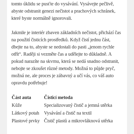
⁢tomto ⁤úklidu se pusťte do vysávání. Vysávejte pečlivě,
abyste odstranit genezi nečistot a prachových schránek,
které byste ⁣normálně ​ignorovali.
Jakmile je interiér zbaven základních⁤ nečistot, přichází čas
na⁤ použití čisticích ​prostředků. ⁣Když čistí jednu část,
dbejte na to,⁣ abyste se nedostali do pasti „jenom rychle ​
otřít“. Raději ‌si vezměte čas a udělejte to důkladně. ⁤A
pokud ⁢narazíte na skvrnu, která se nedá snadno odstranit, ​
nebojte se zkoušet různé metody. Možná to​ půjde pryč,
možná ne,‌ ale proces je zábavný a​ učí vás, co váš auto
opravdu potřebuje!
Část auta
Čisticí metoda
Kůže
Specializovaný čistič a jemná utěrka
Látkový potah
Vysávání a čistič na textil
Plastové prvky
Čistič ⁤plastů a mikrovláknová utěrka