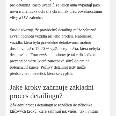
pro detailing, často ⁣uvádějí, že jejich auta vypadají jako
nová ⁣a chemická ⁤ochrana chrání lak před ‍povětrnostními
vlivy ⁤a UV zářením.
Studie‌ ukazují, že pravidelný ⁢detailing může výrazně ​
zvýšit hodnotu‌ vozidla při jeho ⁤prodeji. Například,
vozidla, která byla ⁣pravidelně detailována, mohou
dosahovat až o 15-20 % vyšší ceny než ta, která ⁤nebyla
detailována. Toto zvýšení hodnoty je také důsledkem
‌prezentace vozu, která zanechává silný dojem na
potenciální kupce. Pečlivý detailing ​tedy může
představovat ⁤investici, která se vyplatí.
Jaké kroky zahrnuje základní
proces detailingu?
Základní proces detailingu je‍ rozdělen do několika
klíčových kroků, ‍které zahrnují jak ⁤vnější,​ tak i vnitřní