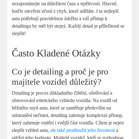
nezapomínejte na důležitost času a trpělivosti. ‍Hlavně,
buďte otevřeni učení z⁤ chyb, ⁤které uděláte. ​I ta nejlepší
auta potřebují pravidelnou údržbu​ a váš přístup k⁣
detailingu⁢ by měl být stejný. Každý detail‍ je‌ příležitostí se
zlepšit!
Často Kladené Otázky
Co⁤ je detailing a proč je pro​
majitele⁤ vozidel ⁣důležitý?
Detailing je ⁤proces důkladného čištění, ošetřování ‍a​
obnovování estetického vzhledu vozidla. Na rozdíl od
běžného mytí auta, které se zaměřuje především na
odstranění nečistot, detailing zahrnuje komplexní přístup,
který zahrnuje vnitřní i vnější část vozidla. Cílem je nejen⁢
zlepšit ‌vzhled auta, ‍
ale také prodloužit jeho životnost
a
udržet‍ jeho hodnotu. Majitelé vozidel, kteří se rozhodnou