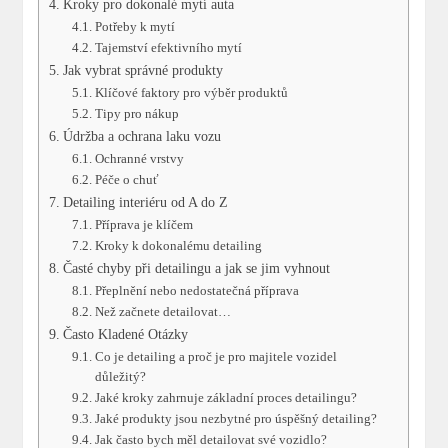
Kroky pro dokonalé mytí auta
Potřeby k mytí
Tajemství efektivního mytí
Jak ⁣vybrat správné produkty
Klíčové faktory ‌pro výběr ‍produktů
Tipy pro nákup
Údržba a ochrana ‍laku vozu
Ochranné vrstvy
Péče ‌o chuť
Detailing interiéru od A do Z
Příprava je‍ klíčem
Kroky ‍k dokonalému detailing
Časté chyby‍ při detailingu a jak se jim vyhnout
Přeplnění nebo nedostatečná příprava
Než​ začnete detailovat…
Často Kladené Otázky
Co⁤ je detailing a proč je pro​ majitele⁤ vozidel
⁣důležitý?
Jaké kroky zahrnuje základní proces detailingu?
Jaké ​produkty jsou nezbytné pro úspěšný detailing?
Jak často bych měl⁤ detailovat své vozidlo?