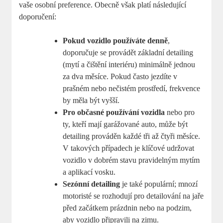
⁣vaše osobní preference. Obecně však platí následující
doporučení:
Pokud vozidlo používáte denně
,
‌doporučuje se provádět základní detailing
(mytí a čištění‌ interiéru) minimálně jednou⁤
za ⁢dva‌ měsíce. Pokud často jezdíte v
prašném ​nebo nečistém prostředí, frekvence
by měla být vyšší.
Pro občasné používání vozidla
nebo pro
ty, kteří mají garážované auto, může být
detailing prováděn každé tři až čtyři měsíce.‌
V takových případech je⁤ klíčové udržovat
vozidlo v dobrém stavu pravidelným mytím
a ‌aplikací vosku.
Sezónní detailing
je také populární;⁤ mnozí
motoristé se rozhodují pro detailování na jaře
před začátkem prázdnin nebo na⁢ podzim,
aby vozidlo připravili na zimu.