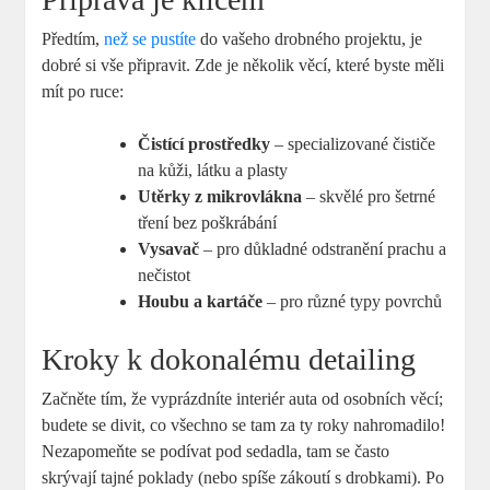
Předtím, ‍
než se pustíte
do vašeho drobného​ projektu, je
dobré si vše ⁣připravit. Zde je několik věcí, které byste⁣ měli
⁢mít‌ po ruce:
Čistící prostředky
– ‍specializované čističe
na kůži, látku a plasty
Utěrky z mikrovlákna
– skvělé pro šetrné
tření bez‍ poškrábání
Vysavač
⁢– pro důkladné odstranění prachu a
nečistot
Houbu a kartáče
– pro různé typy⁤ povrchů
Kroky ‍k dokonalému detailing
Začněte tím, že vyprázdníte interiér auta od osobních věcí;⁣
budete se divit,⁤ co všechno ‌se tam za‍ ty ⁤roky nahromadilo!
Nezapomeňte se podívat pod ‍sedadla, tam‌ se často
skrývají tajné poklady (nebo spíše zákoutí s drobkami). Po