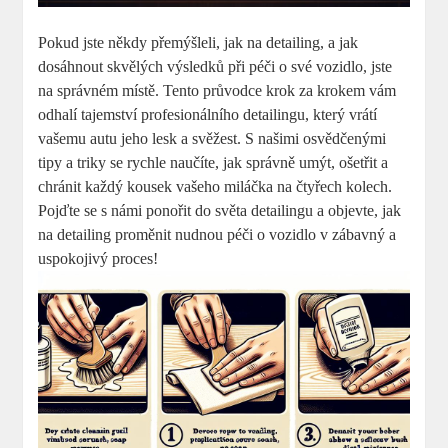
Pokud jste někdy přemýšleli, jak na detailing, a jak
dosáhnout skvělých výsledků při péči ⁣o své ⁤vozidlo, ‍jste⁢
na správném místě. Tento průvodce krok za krokem vám
odhalí tajemství profesionálního detailingu, který vrátí
vašemu autu jeho⁢ lesk a svěžest. S‍ našimi​ osvědčenými
tipy ⁣a triky‌ se rychle ‌naučíte, ‌jak správně umýt, ošetřit a
chránit každý kousek vašeho miláčka⁢ na čtyřech kolech.
Pojďte se s námi ​ponořit ⁤do světa detailingu a objevte, jak
na detailing proměnit nudnou péči o vozidlo v zábavný a
uspokojivý proces!