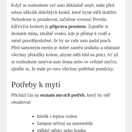
Když se rozhodnete své auto důkladně umýt, máte před
sebou několik důležitých kroků, které ⁢byste měli dodržet.
Nebudeme to protahovat, začněme ‍rovnou! Prvním‍
klíčovým ⁢krokem je
příprava prostoru
. Zajistěte si
dostatek místa, ideálně venku, ‍kde je přístup‌ k vodě a
méně pravděpodobné, že by na vaše auto padal prach.
Před samotným mytím je dobré zamést podlahu ‌a odstranit
všechny překážky kolem,‍ abyste měli klid na práci. Ať ‌už
se rozhodnete umývat auto doma nebo ve veřejné myčce,‍
ujistěte se, že máte ⁢po ruce všechny potřebné pomůcky.
Potřeby k mytí
Přichází čas na
seznam mycích potřeb
, který by⁢ měl
obsahovat:
kbelík s teplou vodou
šampon určený na automobily
měkké utěrky nebo houbu