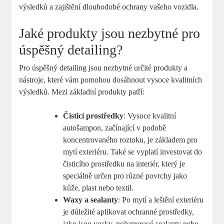
‍výsledků a zajištění dlouhodobé ochrany‌ vašeho vozidla.
Jaké ​produkty jsou nezbytné pro
úspěšný detailing?
Pro⁢ úspěšný detailing⁢ jsou nezbytné‍ určité produkty a
nástroje,​ které vám pomohou dosáhnout vysoce kvalitních
výsledků. Mezi‍ základní produkty‌ patří:
Čisticí​ prostředky
: Vysoce kvalitní
autošampon, začínající v podobě
‍koncentrovaného ‍roztoku, je základem pro
⁢mytí exteriéru. Také se vyplatí investovat do
čisticího prostředku na interiér, který ​je
speciálně určen pro různé povrchy jako⁣
kůže, plast nebo textil.
Waxy a sealanty
:⁤ Po mytí a leštění exteriéru
je ​důležité aplikovat ochranné prostředky,
jako jsou ‍vosky, polymerové sealanty nebo