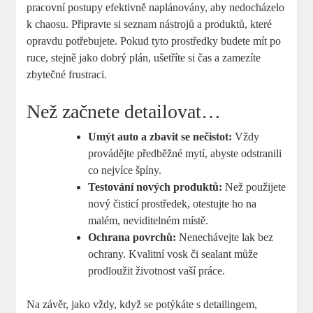
pracovní postupy efektivně naplánovány, aby nedocházelo⁢
k chaosu. Připravte si seznam nástrojů ⁢a produktů, které
opravdu⁣ potřebujete. Pokud tyto prostředky budete⁢ mít po
ruce, stejně jako dobrý plán,​ ušetříte si čas a zamezíte
zbytečné frustraci.
Než​ začnete detailovat…
Umýt auto a zbavit se nečistot:
Vždy​
provádějte ‌předběžné mytí, abyste odstranili
co ⁣nejvíce špíny.
Testování nových produktů:
Než ​použijete
nový čisticí prostředek, otestujte ho na
malém, neviditelném místě.
Ochrana ‌povrchů:
Nenechávejte lak bez
ochrany. Kvalitní vosk či sealant může⁤
prodloužit ⁣životnost vaší práce.
Na závěr, jako vždy, když se ⁣potýkáte ⁤s detailingem,