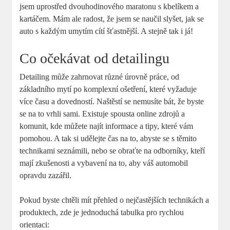
jsem uprostřed dvouhodinového maratonu s kbelíkem ⁢a
kartáčem. Mám ale radost, ​že jsem se naučil slyšet, jak⁤ se
auto s​ každým ​umytím cítí šťastnější. A stejně tak i já!
Co očekávat od detailingu
Detailing může zahrnovat různé‌ úrovně práce, od
základního mytí po komplexní ošetření, které vyžaduje
více ⁤času a dovedností. Naštěstí‌ se⁣ nemusíte bát, že byste
‍se na to vrhli​ sami. Existuje spousta online ‌zdrojů⁤ a
⁤komunit, kde můžete najít ‍informace a⁣ tipy, které​ vám
pomohou. A tak‍ si udělejte čas na⁣ to, abyste ⁤se s těmito
technikami ‍seznámili, ⁤nebo ⁤se obraťte na odborníky, kteří‍
mají zkušenosti a vybavení na to, aby váš automobil
opravdu zazářil.
Pokud byste chtěli mít‌ přehled o⁣ nejčastějších technikách a
produktech, zde je jednoduchá tabulka ⁣pro​ rychlou
orientaci: