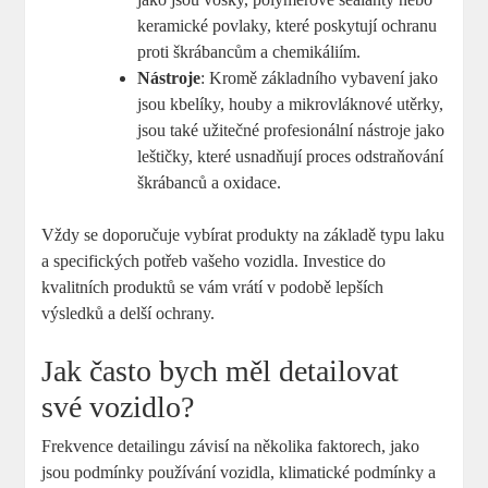
keramické povlaky, které poskytují ochranu
proti škrábancům a chemikáliím.
Nástroje
: Kromě základního vybavení jako
jsou kbelíky, houby a mikrovláknové utěrky,
jsou také užitečné profesionální nástroje jako
leštičky,⁤ které usnadňují⁣ proces odstraňování
škrábanců a oxidace.
Vždy se doporučuje vybírat produkty na základě typu laku
a specifických‍ potřeb‌ vašeho vozidla.‍ Investice ⁢do‍
kvalitních produktů se ​vám vrátí v⁤ podobě lepších
výsledků a delší ochrany.
Jak často bych měl⁤ detailovat
své vozidlo?
Frekvence detailingu‌ závisí ⁤na několika faktorech, jako
jsou podmínky používání vozidla, klimatické podmínky a