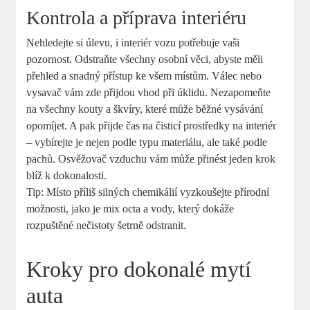
Kontrola ​a příprava interiéru
Nehledejte​ si ⁣úlevu, i interiér ‌vozu potřebuje vaši
pozornost. Odstraňte všechny osobní věci, abyste měli
přehled a snadný přístup ke všem místům.⁢ Válec nebo⁢
vysavač vám zde přijdou vhod při úklidu.⁣ Nezapomeňte
na všechny kouty a⁤ škvíry, které může‌ běžné vysávání
opomíjet. A pak přijde čas na čisticí prostředky na interiér
– ⁢vybírejte je⁢ nejen podle typu materiálu, ale také podle⁢
pachů. Osvěžovač vzduchu vám může přinést ⁢jeden krok‍
blíž k dokonalosti.
Tip: Místo ‌příliš silných chemikálií vyzkoušejte⁣ přírodní
možnosti, jako je mix octa ‍a vody, který dokáže
rozpuštěné nečistoty šetrně odstranit.
Kroky pro dokonalé mytí
auta