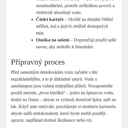
nenahraditelné, protože neškrábou‌ povrch a
efektivně absorbují vodu.
Čisticí kartáče
– Skvělé na detailní čištění
mřížek, kol a⁢ jiných obtížně dostupných
míst.
Osuška na sušení
– Doporučuji použít spíše
savou, aby nedošlo⁢ k šmouhám.
Přípravný proces
Před samotným detailováním vozu začněte‌ s tím⁣
nejzákladnějším, a ⁢to je důkladné umytí.‌ Voda a
autošampon ⁤jsou vašimi nejlepšími přáteli. ‍Nezapomeňte
použít metodu „dvou ⁢kbelíků“ – jeden na špinavou vodu,
druhý na ​čistou – abyste se ⁢vyhnuli doručení ⁤špíny zpět na
lak. Když auto⁣ umýváte, procházejte si ​strukturu karoserie,
abyste našli ⁤nedokonalosti, které byste mohli později
upravit, například drobné škrábance​ nebo‌ rzi.