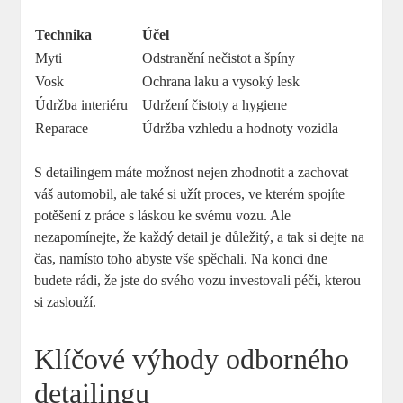
Technika
Účel
Myti
Odstranění nečistot ⁢a špíny
Vosk
Ochrana​ laku a vysoký lesk
Údržba ‍interiéru
Udržení čistoty a hygiene
Reparace
Údržba‍ vzhledu a hodnoty vozidla
S detailingem máte možnost nejen zhodnotit a zachovat
váš automobil, ale také si užít​ proces, ve kterém spojíte
potěšení z ‌práce s láskou ke svému vozu. Ale
‌nezapomínejte, že každý detail je důležitý, a tak si dejte na
čas, namísto ⁤toho abyste vše spěchali. Na konci dne​
budete rádi, že jste do svého ‌vozu investovali⁤ péči, kterou
si zaslouží.
Klíčové výhody odborného
detailingu