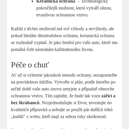
Keramická ochrana
⁤ – Technologicky⁣
pokročilejší ⁢možnost, která vytváří⁣ silnou,
trvanlivou ochrannou vrstvu.
Každá z těchto⁤ možností má ⁣své výhody a nevýhody, ale
pokud hledáte dlouhodobou ochranu,​ keramická ochrana
se rozhodně ⁤vyplatí. Je jako ‍brnění pro vaše‍ auto, které mu
pomáhá čelit nástrahám každodenního ⁢života.
Péče ‌o chuť
Ať ​už si vyberete⁤ jakoukoli metodu ochrany, nezapomeňte⁢
na​ pravidelnou údržbu. Vytvořte si plán, podle ​kterého po
určité​ době ⁣vaše auto znovu umyjete a případně obnovíte
ochrannou vrstvu. Tím​ zajistíte, že bude lak vozu
zářící a
bez škrábanců
. Nezjednodušujte si‍ život, investujte do
⁤kvalitních ​přípravků a ‌nebojte ​se ⁢použít pár dalších triků
„kutilů“ z webu, kteří mají ⁤za sebou roky zkušeností.