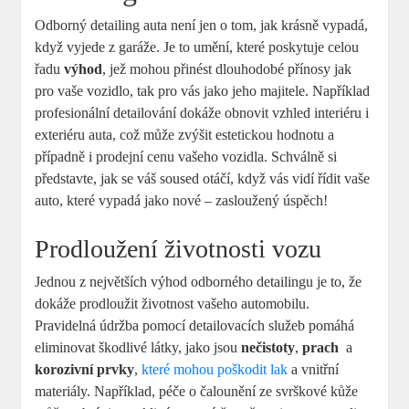
Odborný detailing auta ⁤není jen‌ o tom, jak krásně vypadá,
když vyjede z garáže. Je to umění, které poskytuje‌ celou⁤
řadu
výhod
, ⁣jež mohou přinést dlouhodobé přínosy jak
pro vaše vozidlo, tak ‍pro vás jako ⁣jeho majitele. Například
profesionální detailování dokáže obnovit vzhled interiéru i
exteriéru auta,⁤ což může zvýšit estetickou hodnotu ‍a
případně i prodejní cenu⁢ vašeho vozidla. Schválně si
představte, jak se váš soused otáčí, když vás vidí řídit vaše
auto, které vypadá jako nové –⁤ zasloužený úspěch!
Prodloužení životnosti vozu
Jednou z největších výhod odborného detailingu​ je to, že‌
dokáže prodloužit životnost vašeho automobilu.
Pravidelná údržba pomocí ‍detailovacích služeb pomáhá
eliminovat ‍škodlivé látky, jako jsou
nečistoty
,
prach
​ a
korozivní prvky
,
které mohou poškodit lak
a vnitřní ​
materiály. ‍Například, péče ⁢o ‌čalounění⁣ ze svrškové kůže