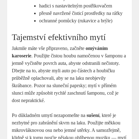
hadici s nastavitelným postřikovačem
přesně⁤ navržené⁤ čisticí prostředky na ráfky
ochranné pomůcky (rukavice a brýle)
Tajemství efektivního mytí
Jakmile máte vše připraveno, začněte
omýváním
karoserie
. ‍Použijte čistou houbu namočenou v šamponu a
jemně vyčistěte povrch auta, abyste odstranili ⁣nečistoty.
Dbejte na ⁢to, abyste myli auto po částech a houbičku
⁢průběžně⁤ oplachovali, aby se‍ na laku ⁤neobjevily
škrábance. Pozor na sluneční paprsky; mytí v přímém
‍slunci ⁤může způsobit rychlé zaschnutí⁢ šamponu, ​což je
dost nepraktické.
Po důkladném umytí nezapomeňte na
sušení
, které je
⁢nezbytné pro zabránění skvrn na​ laku. Použijte měkkou
mikrovláknovou osu nebo jemné utěrky. A samozřejmě,⁣
klidně si k tomu pusťte nějakou oblíbenou muziku — mytí