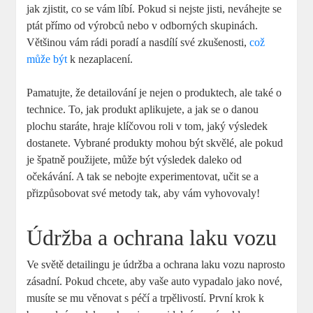
jak⁢ zjistit, co se vám líbí. Pokud si nejste jisti, neváhejte se
ptát přímo od výrobců⁢ nebo v odborných skupinách.
Většinou vám⁤ rádi poradí a ‌nasdílí své zkušenosti,
což
může být
k nezaplacení.
Pamatujte, že ⁣detailování je nejen o produktech, ale také o⁤
technice. To,​ jak produkt aplikujete, a jak se ‌o⁢ danou
plochu ⁤staráte, hraje‌ klíčovou⁢ roli v tom, jaký výsledek⁤
dostanete. Vybrané produkty‍ mohou ​být skvělé, ale pokud
je ⁢špatně použijete, ⁤může být​ výsledek daleko od
očekávání. A tak se nebojte experimentovat,​ učit se​ a⁢
přizpůsobovat své metody tak, aby vám ⁢vyhovovaly!
Údržba a ochrana ‍laku vozu
Ve⁣ světě detailingu je údržba a ochrana laku vozu naprosto
‍zásadní. ‍Pokud chcete, ⁤aby vaše ⁢auto vypadalo jako nové,
musíte ‌se mu ⁣věnovat s péčí a trpělivostí. První krok‍ k