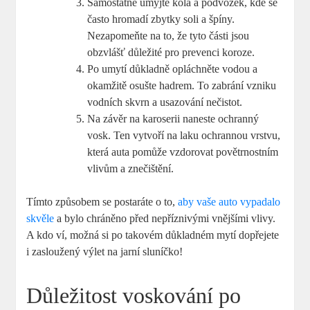
Samostatně umyjte kola a podvozek, kde se
často hromadí zbytky soli a špíny.
Nezapomeňte na to, že tyto části jsou
obzvlášť důležité pro prevenci koroze.
Po umytí důkladně opláchněte vodou a
okamžitě osušte hadrem. To zabrání vzniku
vodních skvrn a usazování nečistot.
Na závěr na karoserii naneste ochranný
vosk. Ten vytvoří na laku ochrannou vrstvu,
která auta pomůže vzdorovat povětrnostním
vlivům a znečištění.
Tímto způsobem se postaráte o to,
aby vaše auto vypadalo
skvěle
a bylo chráněno před nepříznivými vnějšími vlivy.
A kdo ví, možná si po takovém důkladném mytí dopřejete
i zasloužený výlet na jarní sluníčko!
Důležitost voskování po