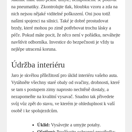
na pneumatiky. Zkontrolujte tlak, hloubku vzoru a zda na
nich nejsou nějaké viditelné poškození. Oni jsou totiž
našimi spojenci na silnici. Také je dobré prostudovat
brzdy, které mohou po zimě potřebovat trochu lásky a
péče. Pokud máte pocit, že něco není v pořádku, neváhejte
navštívit odborníka. Investice do bezpečnosti je vždy ta
nejlépe utracená koruna.
Údržba interiéru
Jaro je skvělou příležitostí pro úklid interiéru vašeho auta.
Vytáhněte všechny staré obaly od svačiny, drobnosti, které
se tam s postupem zimy naprosto nechtěně dostaly, a
nezapomeňte na kvalitní vysavač. Snadno tak přivedete
svůj vůz zpět do stavu, ve kterém je ohleduplnost k vaší
osobě i ke spolujezdcům.
Úklid:
Vysávejte a umyjte potahy.
Ošetření:
Používejte ochranné prostředky