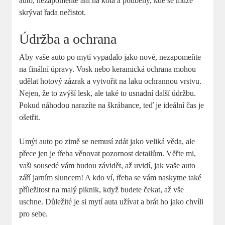
auto, nezapomeňte ani na kola a podběhy, kde se může
skrývat řada nečistot.
Údržba a ochrana
Aby vaše auto po mytí vypadalo jako nové, nezapomeňte
na finální úpravy. Vosk nebo keramická ochrana mohou
udělat hotový zázrak a vytvořit na laku ochrannou vrstvu.
Nejen, že to zvýší lesk, ale také to usnadní další údržbu.
Pokud náhodou narazíte na škrábance, teď je ideální čas je
ošetřit.
Umýt auto po zimě se nemusí zdát jako veliká věda, ale
přece jen je třeba věnovat pozornost detailům. Věřte mi,
vaši sousedé vám budou závidět, až uvidí, jak vaše auto
září jarním sluncem! A kdo ví, třeba se vám naskytne také
příležitost na malý piknik, když budete čekat, až vše
uschne. Důležité je si mytí auta užívat a brát ho jako chvíli
pro sebe.