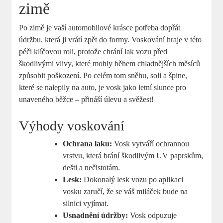
zimě
Po zimě je vaší automobilové krásce potřeba dopřát
údržbu, která ji vrátí zpět do formy. Voskování hraje v této
péči klíčovou roli, protože chrání lak vozu před
škodlivými vlivy, které mohly během chladnějších měsíců
způsobit poškození. Po celém tom sněhu, soli a špine,
které se nalepily na auto, je vosk jako letní slunce pro
unaveného běžce – přináší úlevu a svěžest!
Výhody voskování
Ochrana laku:
Vosk vytváří ochrannou
vrstvu, která brání škodlivým UV paprskům,
dešti a nečistotám.
Lesk:
Dokonalý lesk vozu po aplikaci
vosku zaručí, že se váš miláček bude na
silnici vyjímat.
Usnadnění údržby:
Vosk odpuzuje