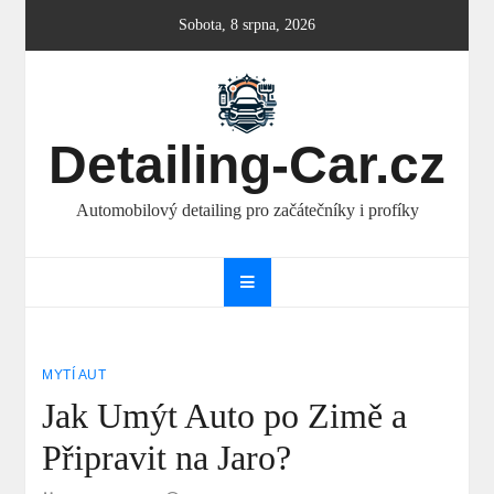
Skip
Sobota, 8 srpna, 2026
to
content
Detailing-Car.cz
Automobilový detailing pro začátečníky i profíky
MYTÍ AUT
Jak Umýt Auto po Zimě a
Připravit na Jaro?