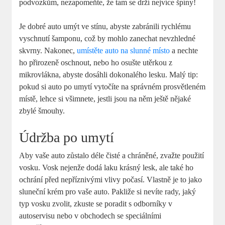
podvozkům, nezapomeňte, že tam se drží nejvíce špíny!
Je dobré auto umýt ve stínu, abyste zabránili rychlému
vyschnutí šamponu, což by mohlo zanechat nevzhledné
skvrny. Nakonec,
umístěte auto na slunné místo
a nechte
ho přirozeně oschnout, nebo ho osušte utěrkou z
mikrovlákna, abyste dosáhli dokonalého lesku. Malý tip:
pokud si auto po umytí vytočíte na správném prosvětleném
místě, lehce si všimnete, jestli jsou na něm ještě nějaké
zbylé šmouhy.
Údržba po umytí
Aby vaše auto zůstalo déle čisté a chráněné, zvažte použití
vosku. Vosk nejenže dodá laku krásný lesk, ale také ho
ochrání před nepříznivými vlivy počasí. Vlastně je to jako
sluneční krém pro vaše auto. Pakliže si nevíte rady, jaký
typ vosku zvolit, zkuste se poradit s odborníky v
autoservisu nebo v obchodech se speciálními