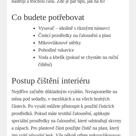
nástroji a trochou času. Zde je pár tipů, jak na to!
Co budete potřebovat
Vysavač – ideálně s různými nástavci
Čisticí prostředky na čalounění a plast
Mikrovláknové utěrky
Pohodlné rukavice
Voda a kbelík (pokud se chystáte na ruční
čištění)
Postup čištění interiéru
Nejdříve začněte důkladným vysátím. Nezapomeňte na
místa pod sedadly, v mezírkách a na všech hrubých
částech. Po vysátí můžete přistoupit k použití čisticích
prostředků. Pokud máte textilní čalounění, aplikujte
speciální prostředky na čalounění, které odstraňují skvrny
a zápach. Pro plastové části použijte čistič na plast, který
jim vrátí původní lesk. Vše pěkně otřete mikrovláknovou