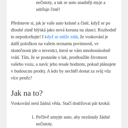
nečistoty, a tak se auto snadněji myje a
udržuje čisté!
Představte si, jak je vaše auto krásné a čisté, když se po
dlouhé zimě blýská jako nová koruna na slunci. Rozhodně
to nepodceňujte! I
když se může zdát
, že voskování je
další položkou na vašem seznamu povinností, ve
skutečnosti jde o investici, která se vám mnohonásobně
vrátí. Tím, že se postaráte o lak, prodloužíte životnost
vašeho vozu, a navíc jeho resale hodnotu, pokud plánujete
v budoucnu prodej. A kdo by nechtěl dostat za svůj vůz
více peněz?
Jak na to?
Voskování není žádná věda. Stačí dodržovat pár kroků:
Pečlivě umyjte auto, aby nezůstaly žádné
nečistoty.