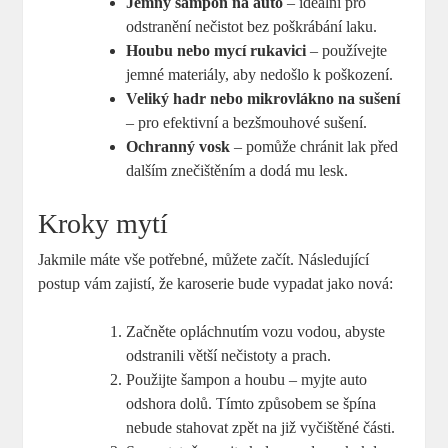
Jemný šampon na auto
– ideální pro
odstranění nečistot bez poškrábání laku.
Houbu nebo mycí rukavici
– používejte
jemné materiály, aby nedošlo k poškození.
Veliký hadr nebo mikrovlákno na sušení
– pro efektivní a bezšmouhové sušení.
Ochranný vosk
– pomůže chránit lak před
dalším znečištěním a dodá mu lesk.
Kroky mytí
Jakmile máte vše potřebné, můžete začít. Následující
postup vám zajistí, že karoserie bude vypadat jako nová:
Začněte opláchnutím vozu vodou, abyste
odstranili větší nečistoty a prach.
Použijte šampon a houbu – myjte auto
odshora dolů. Tímto způsobem se špína
nebude stahovat zpět na již vyčištěné části.