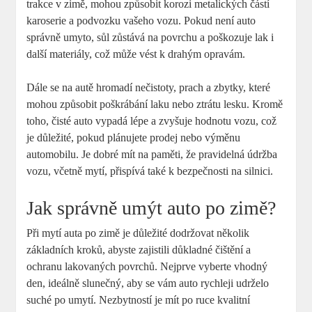
trakce v zimě, mohou způsobit korozi metalických částí
karoserie a podvozku vašeho vozu. Pokud není auto
správně umyto, sůl zůstává na povrchu a poškozuje lak i
další materiály, což může vést k drahým opravám.
Dále se na autě hromadí nečistoty, prach a zbytky, které
mohou způsobit poškrábání laku nebo ztrátu lesku. Kromě
toho, čisté auto vypadá lépe a zvyšuje hodnotu vozu, což
je důležité, pokud plánujete prodej nebo výměnu
automobilu. Je dobré mít na paměti, že pravidelná údržba
vozu, včetně mytí, přispívá také k bezpečnosti na silnici.
Jak správně umýt auto po zimě?
Při mytí auta po zimě je důležité dodržovat několik
základních kroků, abyste zajistili důkladné čištění a
ochranu lakovaných povrchů. Nejprve vyberte vhodný
den, ideálně slunečný, aby se vám auto rychleji udrželo
suché po umytí. Nezbytností je mít po ruce kvalitní