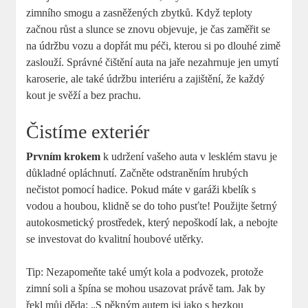
zimního smogu a zasněžených zbytků. Když teploty
začnou růst a slunce se znovu objevuje, je čas zaměřit se
na údržbu vozu a dopřát mu péči, kterou si po dlouhé zimě
zaslouží. Správné čištění auta na jaře nezahrnuje jen umytí
karoserie, ale také údržbu interiéru a zajištění, že každý
kout je svěží a bez prachu.
Čistíme exteriér
Prvním krokem
k udržení vašeho auta v lesklém stavu je
důkladné opláchnutí. Začněte odstraněním hrubých
nečistot pomocí hadice. Pokud máte v garáži kbelík s
vodou a houbou, klidně se do toho pusťte! Použijte šetrný
autokosmetický prostředek, který nepoškodí lak, a nebojte
se investovat do kvalitní houbové utěrky.
Tip: Nezapomeňte také umýt kola a podvozek, protože
zimní soli a špína se mohou usazovat právě tam. Jak by
řekl můj děda: „S pěkným autem jsi jako s hezkou