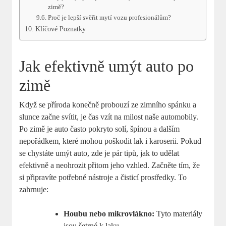
zimě?
Proč je lepší svěřit mytí vozu profesionálům?
Klíčové Poznatky
Jak efektivně umýt auto po
zimě
Když se příroda konečně probouzí ze zimního spánku a
slunce začne svítit, je čas vzít na milost naše automobily.
Po zimě je auto často pokryto solí, špínou a dalším
nepořádkem, které mohou poškodit lak i karoserii. Pokud
se chystáte umýt auto, zde je pár tipů, jak to udělat
efektivně a neohrozit přitom jeho vzhled. Začněte tím, že
si připravíte potřebné nástroje a čisticí prostředky. To
zahrnuje:
Houbu nebo mikrovlákno:
Tyto materiály
jsou šetrné k laku.