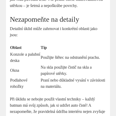
utěrkou – je šetrná a nepoškrábe povrchy.
Nezapomeňte na detaily
Detailní úklid může zahrnovat i konkrétní oblasti jako
jsou:
Oblast
Tip
Konzole a palubní
Použijte štětec na odstranění prachu.
deska
Na skla použijte čistič na skla a
Okna
papírové utěrky.
Podlahové
Praní nebo důkladné vysání v závislosti
rohožky
na materiálu.
Při úklidu se nebojte použít vlastní techniky – každý
batman má svůj způsob, jak si udržet auto čisté! A
nezapomeňte, že pravidelná údržba interiéru nejen zvyšuje