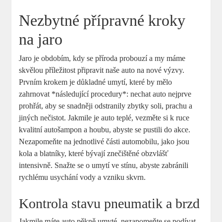
Nezbytné přípravné kroky
na jaro
Jaro je obdobím, kdy se příroda probouzí a my máme
skvělou příležitost připravit naše auto na nové výzvy.
Prvním krokem je důkladné umytí, které by mělo
zahrnovat *následující procedury*: nechat auto nejprve
prohřát, aby se snadněji odstranily zbytky soli, prachu a
jiných nečistot. Jakmile je auto teplé, vezměte si k ruce
kvalitní autošampon a houbu, abyste se pustili do akce.
Nezapomeňte na jednotlivé části automobilu, jako jsou
kola a blatníky, které bývají znečištěné obzvlášť
intensivně. Snažte se o umytí ve stínu, abyste zabránili
rychlému usychání vody a vzniku skvrn.
Kontrola stavu pneumatik a brzd
Jakmile máte auto pěkně umyté, nezapomeňte se podívat