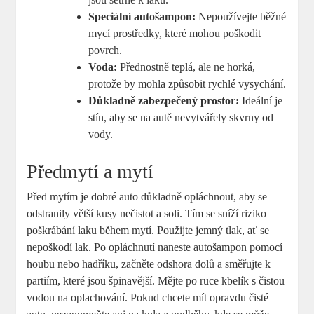
Speciální autošampon:
Nepoužívejte běžné
mycí prostředky, které mohou poškodit
povrch.
Voda:
Přednostně teplá, ale ne horká,
protože by mohla způsobit rychlé vysychání.
Důkladně zabezpečený prostor:
Ideální je
stín, aby se na autě nevytvářely skvrny od
vody.
Předmytí a mytí
Před mytím je dobré auto důkladně opláchnout, aby se
odstranily větší kusy nečistot a soli. Tím se sníží riziko
poškrábání laku během mytí. Použijte jemný tlak, ať se
nepoškodí lak. Po opláchnutí naneste autošampon pomocí
houbu nebo hadříku, začněte odshora dolů a směřujte k
partiím, které jsou špinavější. Mějte po ruce kbelík s čistou
vodou na oplachování. Pokud chcete mít opravdu čisté