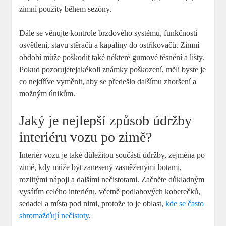
zimní použity během sezóny.
Dále se věnujte kontrole brzdového systému, funkčnosti
osvětlení, stavu stěračů a kapaliny do ostřikovačů. Zimní
období může poškodit také některé gumové těsnění a lišty.
Pokud pozorujetejakékoli známky poškození, měli byste je
co nejdříve vyměnit, aby se předešlo dalšímu zhoršení a
možným únikům.
Jaký je nejlepší způsob údržby
interiéru vozu po zimě?
Interiér vozu je také důležitou součástí údržby, zejména po
zimě, kdy může být zanesený zasněženými botami,
rozlitými nápoji a dalšími nečistotami. Začněte důkladným
vysátím celého interiéru, včetně podlahových koberečků,
sedadel a místa pod nimi, protože to je oblast,
kde se často
shromažďují nečistoty
.