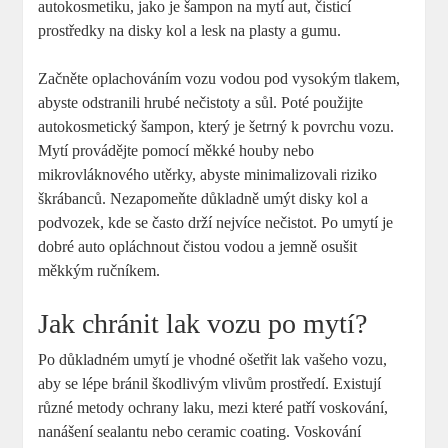
autokosmetiku, jako je šampon na mytí aut, čisticí
prostředky na disky kol a lesk na plasty a gumu.
Začněte oplachováním vozu vodou pod vysokým tlakem,
abyste odstranili hrubé nečistoty a sůl. Poté použijte
autokosmetický šampon, který je šetrný k povrchu vozu.
Mytí provádějte pomocí měkké houby nebo
mikrovláknového utěrky, abyste minimalizovali riziko
škrábanců. Nezapomeňte důkladně umýt disky kol a
podvozek, kde se často drží nejvíce nečistot. Po umytí je
dobré auto opláchnout čistou vodou a jemně osušit
měkkým ručníkem.
Jak chránit lak vozu po mytí?
Po důkladném umytí je vhodné ošetřit lak vašeho vozu,
aby se lépe bránil škodlivým vlivům prostředí. Existují
různé metody ochrany laku, mezi které patří voskování,
nanášení sealantu nebo ceramic coating. Voskování