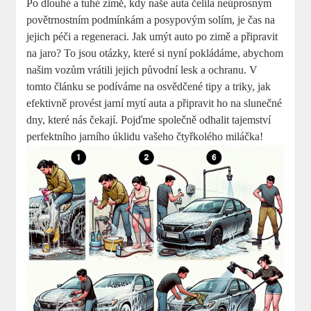
Po dlouhé a tuhé zimě, kdy naše auta čelila neúprosným
povětrnostním podmínkám a posypovým solím, je čas na
jejich péči a regeneraci. Jak umýt auto po zimě a připravit
na jaro? To jsou otázky, které si nyní pokládáme, abychom
našim vozům vrátili jejich původní lesk a ochranu. V
tomto článku se podíváme na osvědčené tipy a triky, jak
efektivně provést jarní mytí auta a připravit ho na slunečné
dny, které nás čekají. Pojďme společně odhalit tajemství
perfektního jarního úklidu vašeho čtyřkolého miláčka!