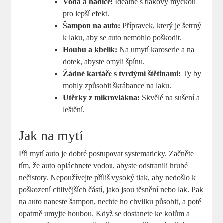
Voda a hadice:
Ideálně s tlakový myčkou
pro lepší efekt.
Šampon na auto:
Přípravek, který je šetrný
k laku, aby se auto nemohlo poškodit.
Houbu a kbelík:
Na umytí karoserie a na
dotek, abyste omyli špínu.
Žádné kartáče s tvrdými štětinami:
Ty by
mohly způsobit škrábance na laku.
Utěrky z mikrovlákna:
Skvělé na sušení a
leštění.
Jak na mytí
Při mytí auto je dobré postupovat systematicky. Začněte
tím, že auto opláchnete vodou, abyste odstranili hrubé
nečistoty. Nepoužívejte příliš vysoký tlak, aby nedošlo k
poškození citlivějších částí, jako jsou těsnění nebo lak. Pak
na auto naneste šampon, nechte ho chvilku působit, a poté
opatrně umyjte houbou. Když se dostanete ke kolům a