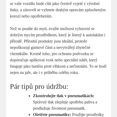
se vaše vozidlo bude cítit jako čerstvě vyjeté z výrobní
linky, a zároveň se vyhnete drahým opravám způsobeným
korozí nebo opotřebením.
Než se pustíte do mytí, zvažte možnost vybavení se
dobrým mycím prostředkem, který je šetrný k autolakům i
přírodě. Přírodní produkty jsou ideální, protože
nepoškozují gumové části a nevytvářejí zbytečné
chemikálie. Kromě toho, pro ochranu podvozku se
doporučuje aplikovat vosk nebo speciální nátěr, který
funguje jako bariéra proti vlhkosti a nečistotám. To se hodí
nejen na jaře, ale i v průběhu celého roku.
Pár tipů pro údržbu:
Zkontrolujte tlak v pneumatikách:
Správný tlak zlepšuje spotřebu paliva a
prodlužuje životnost pneumatik.
Ošetřete pneumatiky:
Použijte prostředky