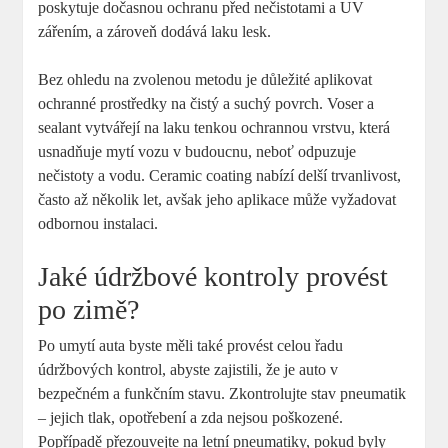
poskytuje dočasnou ochranu před nečistotami a UV
zářením, a zároveň dodává laku lesk.
Bez ohledu na zvolenou metodu je důležité aplikovat
ochranné prostředky na čistý a suchý povrch. Voser a
sealant vytvářejí na laku tenkou ochrannou vrstvu, která
usnadňuje mytí vozu v budoucnu, neboť odpuzuje
nečistoty a vodu. Ceramic coating nabízí delší trvanlivost,
často až několik let, avšak jeho aplikace může vyžadovat
odbornou instalaci.
Jaké údržbové kontroly provést
po zimě?
Po umytí auta byste měli také provést celou řadu
údržbových kontrol, abyste zajistili, že je auto v
bezpečném a funkčním stavu. Zkontrolujte stav pneumatik
– jejich tlak, opotřebení a zda nejsou poškozené.
Popřípadě přezouvejte na letní pneumatiky, pokud byly