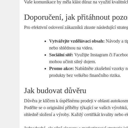
Vaše komunikace by měla klást ‌důraz na využití kvalitníc
Doporučení, jak přitáhnout pozo
Pro efektivní‌ oslovení zákazníků⁣ zkuste následující strateg
Vytvářejte vzdělávací‍ obsah:
Návody a tip
nebo shlédnou na​ videu.
Sociální sítě:
Využijte Instagram či Facebook
⁢mohou‍ učinit silný ‍dojem.
Promo akce:
Nabídněte zkušební⁤ vzorky ne
produkty bez velkého finančního rizika.
Jak budovat ​důvěru
Důvěra je klíčem‌ k úspěšnému prodeji ‍v oblasti⁣ autokosmetik
⁢Podělte‍ se o originální příběhy​ týkající se vašich výrob
ohledně složení‌ a výroby. Každý certifikát kvality nebo 