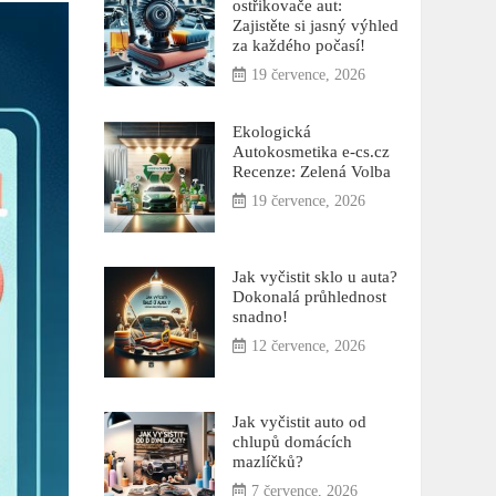
ostřikovače aut:
Zajistěte si jasný výhled
za každého počasí!
19 července, 2026
Ekologická
Autokosmetika e-cs.cz
Recenze: Zelená Volba
19 července, 2026
Jak vyčistit sklo u auta?
Dokonalá průhlednost
snadno!
12 července, 2026
Jak vyčistit auto od
chlupů domácích
mazlíčků?
7 července, 2026