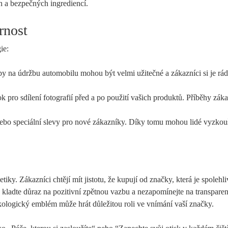
h a⁢ bezpečných ingrediencí.
rnost
ie:
y na údržbu automobilu mohou být velmi užitečné a zákazníci si ‌je rád
 ​pro sdílení fotografií před ⁤a po použití ⁢vašich produktů. Příběhy zák
bo speciální slevy pro nové ⁣zákazníky. Díky tomu ⁤mohou​ lidé vyzkou
y. Zákazníci ‍chtějí ⁣mít jistotu,⁤ že ‍kupují⁢ od⁤ značky, která je ​spolehli
ků, kladte důraz na pozitivní zpětnou vazbu a nezapomínejte na ⁣transpare
ekologický⁢ emblém může hrát důležitou roli ve vnímání vaší značky.