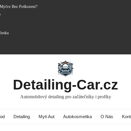
 Myčce Bez Poškození?
?
lesku
y
Detailing-Car.cz
Automobilový detailing pro začátečníky i profíky
od
Detailing
Mytí Aut
Autokosmetika
O Nás
Kont