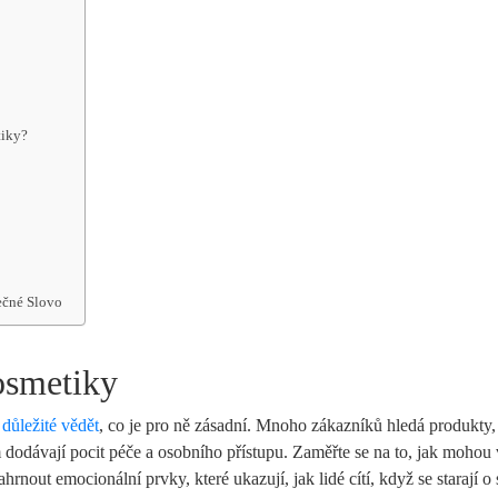
tiky?
ečné Slovo
osmetiky
 důležité vědět
, co je pro ně zásadní. ‍Mnoho zákazníků hledá produkty, 
⁢ jim dodávají pocit péče a osobního přístupu.⁢ Zaměřte se na to,‍ jak ‍mohou
rnout emocionální prvky, které⁤ ukazují, ⁣jak ​lidé cítí, když se starají o 