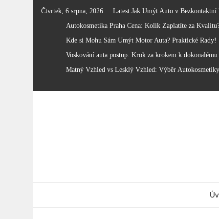
Skip
Čtvrtek, 6 srpna, 2026
Latest:
Jak Umýt Auto v Bezkontaktní
to
Autokosmetika Praha Cena: Kolik Zaplatíte za Kvalitu
content
Kde si Mohu Sám Umýt Motor Auta? Praktické Rady!
Voskování auta postup: Krok za krokem k dokonalému 
Matný Vzhled vs Lesklý Vzhled: Výběr Autokosmetik
Úv