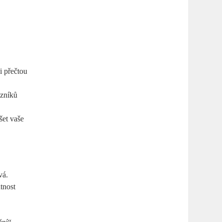
i přečtou
azníků
šet vaše
vá.
ntnost