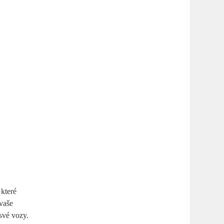
které ​
 vaše
své ⁢vozy.