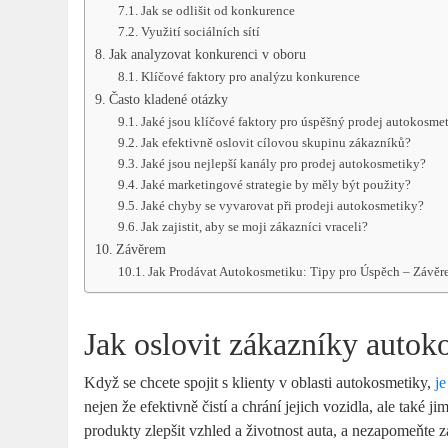
Jak se odlišit ⁣od konkurence
Využití sociálních⁢ sítí
Jak analyzovat konkurenci v oboru
Klíčové⁣ faktory pro analýzu ⁢konkurence
Často kladené ‌otázky
Jaké jsou klíčové ⁣faktory pro úspěšný prodej autokosme
Jak efektivně oslovit cílovou skupinu zákazníků?
Jaké ⁢jsou‌ nejlepší kanály⁢ pro prodej autokosmetiky?
Jaké marketingové strategie by měly⁣ být ‍použity?
Jaké ⁣chyby se vyvarovat ‌při prodeji autokosmetiky?
Jak zajistit, ​aby⁢ se moji‌ zákazníci vraceli?
Závěrem
Jak Prodávat ⁣Autokosmetiku: Tipy pro Úspěch – Závěr
Jak oslovit zákazníky autok
Když se chcete spojit s klienty v oblasti⁤ autokosmetiky,
je
nejen že​ efektivně‌ čistí a chrání jejich ‌vozidla, ale⁢ také
produkty ‍zlepšit vzhled a životnost auta, ​a nezapomeňte zah