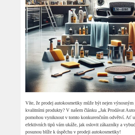
Víte, že​ prodej autokosmetiky⁣ může být nejen‍ výnosným 
kvalitními ‌produkty?⁢ V⁣ našem článku „Jak Prodávat Auto
pomohou ‌vyniknout v‍ tomto konkurenčním odvětví. Ať‍ už
efektivních tipů vám ⁢ukáže,⁢ jak oslovit zákazníky a vybudo
posunou blíže k úspěchu v prodeji autokosmetiky!