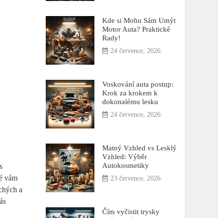
Kde si Mohu Sám Umýt
Motor Auta? Praktické
Rady!
24 července, 2026
Voskování auta postup:
Krok za krokem k
dokonalému lesku
24 července, 2026
Matný Vzhled vs Lesklý
Vzhled: Výběr
Autokosmetiky
s
é ​vám
23 července, 2026
uchých a
vás
Čím vyčistit trysky