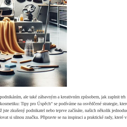
podnikáním, ⁢ale⁢ také zábavným a kreativním⁣ způsobem, jak zaplnit trh 
kosmetiku:⁢ Tipy pro Úspěch“ se podíváme na osvědčené strategie, ‌kter
 jste zkušený podnikatel nebo teprve začínáte, našich ​několik jednod
vat si silnou značku. Připravte se na ⁣inspiraci a‍ praktické rady, které 