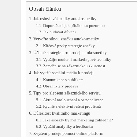
Obsah článku
Jak oslovit zákazníky autokosmetiky
Doporučení, jak přitáhnout pozornost
Jak budovat ​důvěru
Vytvořte ‍silnou⁢ značku​ autokosmetiky
Klíčové prvky strategie ​značky
Účinné‍ strategie pro prodej ⁣autokosmetiky
Využijte⁤ moderní marketingové techniky
Zaměřte se na zákaznickou‌ zkušenost
Jak​ využít sociální média k prodeji
Komunikace s publikem
Obsah, který⁢ prodává
Tipy pro zlepšení zákaznického servisu
Aktivní naslouchání⁤ a personalizace
Rychlé⁢ a efektivní řešení problémů
Důležitost kvalitního‍ marketingu
Jaké⁣ aspekty by ‌měl⁣ marketing zohlednit?
Využití analytiky a feedbacku
Zvýšení prodeje‌ pomocí online ​platform