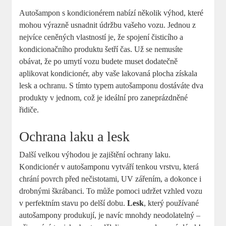
Autošampon s kondicionérem nabízí několik výhod, které
mohou výrazně usnadnit údržbu vašeho vozu. Jednou z
nejvíce ceněných vlastností je, že spojení čisticího a
kondicionačního produktu šetří čas. Už se nemusíte
obávat, že po umytí vozu budete muset dodatečně
aplikovat kondicionér, aby vaše lakovaná plocha získala
lesk a ochranu. S tímto typem autošamponu dostáváte dva
produkty v jednom, což je ideální pro zaneprázdněné
řidiče.
Ochrana laku a lesk
Další velkou výhodou je zajištění ochrany laku.
Kondicionér v autošamponu vytváří tenkou vrstvu, která
chrání povrch před nečistotami, UV zářením, a dokonce i
drobnými škrábanci. To může pomoci udržet vzhled vozu
v perfektním stavu po delší dobu.
Lesk
, který používané
autošampony produkují, je navíc mnohdy neodolatelný –