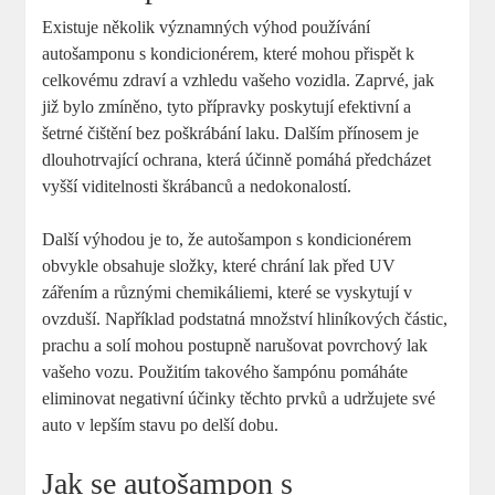
Existuje několik významných výhod používání
autošamponu s kondicionérem, které mohou přispět k
celkovému zdraví a vzhledu vašeho vozidla. Zaprvé, jak
již bylo zmíněno, tyto přípravky poskytují efektivní a
šetrné čištění bez poškrábání laku. Dalším přínosem je
dlouhotrvající ochrana, která účinně pomáhá předcházet
vyšší viditelnosti škrábanců a nedokonalostí.
Další výhodou je to, že autošampon s kondicionérem
obvykle obsahuje složky, které chrání lak před UV
zářením a různými chemikáliemi, které se vyskytují v
ovzduší. Například podstatná množství hliníkových částic,
prachu a solí mohou postupně narušovat povrchový lak
vašeho vozu. Použitím takového šampónu pomáháte
eliminovat negativní účinky těchto prvků a udržujete své
auto v lepším stavu po delší dobu.
Jak se autošampon s