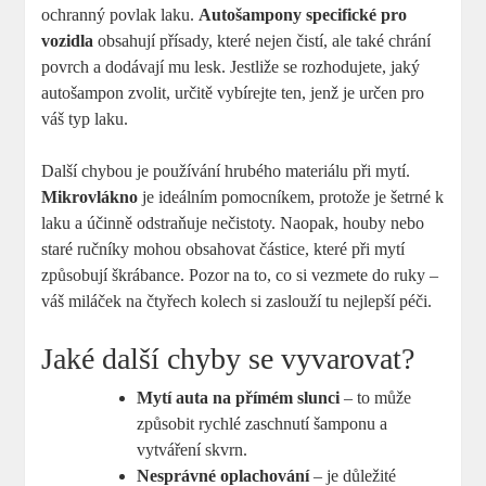
ochranný povlak laku.
Autošampony specifické pro
vozidla
obsahují přísady, které nejen čistí, ale také chrání
povrch a dodávají mu lesk. Jestliže se rozhodujete, jaký
autošampon zvolit, určitě vybírejte ten, jenž je určen pro
váš typ laku.
Další chybou je používání hrubého materiálu při mytí.
Mikrovlákno
je ideálním pomocníkem, protože je šetrné k
laku a účinně odstraňuje nečistoty. Naopak, houby nebo
staré ručníky mohou obsahovat částice, které při mytí
způsobují škrábance. Pozor na to, co si vezmete do ruky –
váš miláček na čtyřech kolech si zaslouží tu nejlepší péči.
Jaké další chyby se vyvarovat?
Mytí auta na přímém slunci
– to může
způsobit rychlé zaschnutí šamponu a
vytváření skvrn.
Nesprávné oplachování
– je důležité