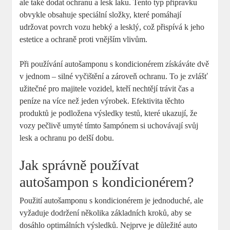
ale také dodat ochranu a lesk laku. Tento typ přípravku
obvykle obsahuje speciální složky, které pomáhají
udržovat povrch vozu hebký a lesklý, což přispívá k jeho
estetice a ochraně proti vnějším vlivům.
Při používání autošamponu s kondicionérem získáváte dvě
v jednom – silné vyčištění a zároveň ochranu. To je zvlášť
užitečné pro majitele vozidel, kteří nechtějí trávit čas a
peníze na více než jeden výrobek. Efektivita těchto
produktů je podložena výsledky testů, které ukazují, že
vozy pečlivě umyté tímto šampónem si uchovávají svůj
lesk a ochranu po delší dobu.
Jak správně používat
autošampon s kondicionérem?
Použití autošamponu s kondicionérem je jednoduché, ale
vyžaduje dodržení několika základních kroků, aby se
dosáhlo optimálních výsledků. Nejprve je důležité auto