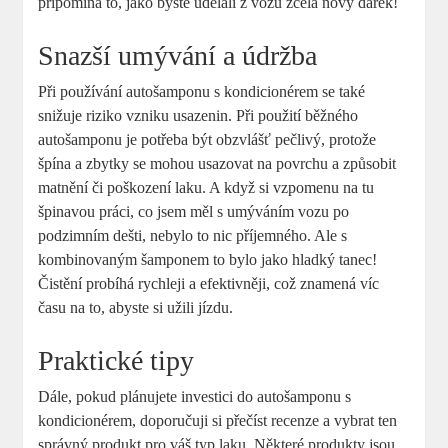
připomíná to, jako byste udělali z vozu zcela nový dárek!
Snazší umývání a údržba
Při používání autošamponu s kondicionérem se také
snižuje riziko vzniku usazenin. Při použití běžného
autošamponu je potřeba být obzvlášť pečlivý, protože
špína a zbytky se mohou usazovat na povrchu a způsobit
matnění či poškození laku. A když si vzpomenu na tu
špinavou práci, co jsem měl s umýváním vozu po
podzimním dešti, nebylo to nic příjemného. Ale s
kombinovaným šamponem to bylo jako hladký tanec!
Čistění probíhá rychleji a efektivněji, což znamená víc
času na to, abyste si užili jízdu.
Praktické tipy
Dále, pokud plánujete investici do autošamponu s
kondicionérem, doporučuji si přečíst recenze a vybrat ten
správný produkt pro váš typ laku. Některé produkty jsou