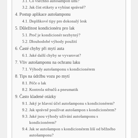
Co všechno autošampon umí?
Jak číst etikety a vybírat správně?
Postup aplikace autošamponu
Doplňkové tipy pro dokonalý lesk
Důležitost kondicionéru pro lak
Proč je kondicionér nezbytný?
Dlouhodobé výhody použití
Časté chyby při mytí auta
Jaké další chyby se vyvarovat?
Vliv autošamponu na ochranu laku
Výhody autošamponu s kondicionérem
Tips na údržbu vozu po mytí
Péče o lak
Kontrola stěračů a pneumatik
Často kladené otázky
Jaký je hlavní účel autošamponu s kondicionérem?
Jak správně používat autošampon s kondicionérem?
Jaké jsou výhody užívání autošamponu s
kondicionérem?
Jak se autošampon s kondicionérem liší od běžného
autošamponu?