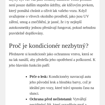
není pouze dalším stupněm údržby, ale klíčovým prvkem,
který pomáhá chránit a oživit lak vašeho vozu. Když
uvažujeme o vlivech okolního prostředí, jako jsou UV
záření, smog a znečištění, je jasné, že i ty nejlepší
autokosmetiky jednou přestávají fungovat, pokud nebudou
pravidelně doplňovány.
Proč je kondicionér nezbytný?
Představte si kondicionér jako ochrannou vrstvu, která se
na lak nanáší, aby předešla jeho opotřebení a poškození. K
jeho hlavním funkcím patří:
Péče o lesk:
Kondicionéry navracují autu
jeho původní lesk a hloubku barvy, což je
ideální pro vozy, které tráví spoustu času na
slunci.
Ochrana před nečistotami:
Vytvářejí
neviditelný štít, který usnadňuje mytí a