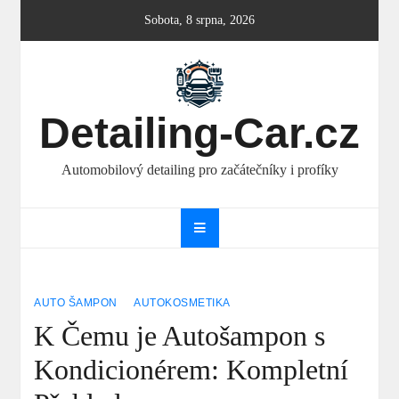
Skip
Sobota, 8 srpna, 2026
to
content
Detailing-Car.cz
Automobilový detailing pro začátečníky i profíky
AUTO ŠAMPON
AUTOKOSMETIKA
K Čemu je Autošampon s
Kondicionérem: Kompletní