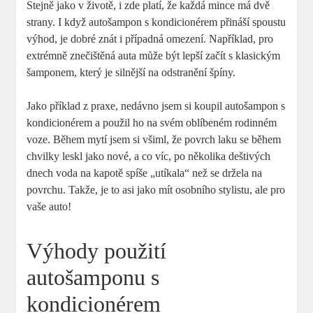
Stejně jako v životě, i zde platí, že každá mince má dvě
strany. I když autošampon s kondicionérem přináší spoustu
výhod, je dobré znát i případná omezení. Například, pro
extrémně znečištěná auta může být lepší začít s klasickým
šamponem, který je silnější na odstranění špíny.
Jako příklad z praxe, nedávno jsem si koupil autošampon s
kondicionérem a použil ho na svém oblíbeném rodinném
voze. Během mytí jsem si všiml, že povrch laku se během
chvilky leskl jako nové, a co víc, po několika deštivých
dnech voda na kapotě spíše „utíkala“ než se držela na
povrchu. Takže, je to asi jako mít osobního stylistu, ale pro
vaše auto!
Výhody použití
autošamponu s
kondicionérem