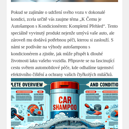
Pokud se zajímáte o udržení svého vozu v dokonalé
kondici, zcela určitě vás zaujme téma „K Čemu je
Autošampon s Kondicionérem: Kompletní Přehled“. Tento
speciálně vyvinutý produkt nejenže umývá vaše auto, ale
zároveň mu dodává potřebnou péči, kterou si zaslouží. S
námi se podíváte na výhody autošamponu s
kondicionérem a zjistíte, jak může přispět k dlouhé
životnosti laku vašeho vozidla. Připravte se na fascinující
cestu světem automobilové péče, kde odhalíme tajemství
efektivního čištění a ochrany vašich čtyřkolých miláčků.