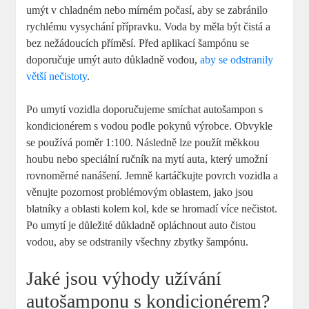
umýt v chladném nebo mírném počasí, aby se zabránilo
rychlému vysychání přípravku. Voda by měla být čistá a
bez nežádoucích příměsí. Před aplikací šampónu se
doporučuje umýt auto důkladně vodou,
aby se odstranily
větší nečistoty
.
Po umytí vozidla doporučujeme smíchat autošampon s
kondicionérem s vodou podle pokynů výrobce. Obvykle
se používá poměr 1:100. Následně lze použít měkkou
houbu nebo speciální ručník na mytí auta, který umožní
rovnoměrné nanášení. Jemně kartáčkujte povrch vozidla a
věnujte pozornost problémovým oblastem, jako jsou
blatníky a oblasti kolem kol, kde se hromadí více nečistot.
Po umytí je důležité důkladně opláchnout auto čistou
vodou, aby se odstranily všechny zbytky šampónu.
Jaké jsou výhody užívání
autošamponu s kondicionérem?