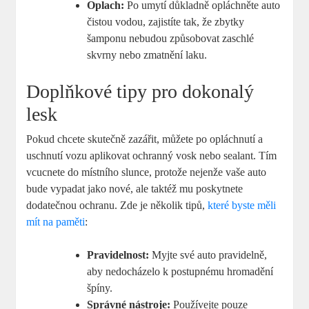
Oplach:
Po umytí důkladně opláchněte auto
čistou vodou, zajistíte tak, že zbytky
šamponu nebudou způsobovat zaschlé
skvrny nebo zmatnění laku.
Doplňkové tipy pro dokonalý
lesk
Pokud chcete skutečně zazářit, můžete po opláchnutí a
uschnutí vozu aplikovat ochranný vosk nebo sealant. Tím
vcucnete do místního slunce, protože nejenže vaše auto
bude vypadat jako nové, ale taktéž mu poskytnete
dodatečnou ochranu. Zde je několik tipů,
které byste měli
mít na paměti
:
Pravidelnost:
Myjte své auto pravidelně,
aby nedocházelo k postupnému hromadění
špíny.
Správné nástroje:
Používejte pouze