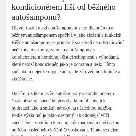
kondicionérem liší od běžného
autošamponu?
Hlavní rozdíl mezi autošamponem s kondicionérem a
běžným autošamponem spočívá v jeho složení a funkcích.
Běžné autošampony se primárně soustředí na odstraňování
nečistot a mastnoty, zatímco autošampony s
kondicionérem kombinují čisticí schopnosti s výhodami,
které nabízí kondicionér, jako je ochrana a lesk. Tímto
způsobem nejenže myjete auto, ale zároveň ho chráníte a
zkrášlujete.
Dalším rozdílem je, že autošampony s kondicionérem
často obsahují speciální přísady, které přispívají k
hydrataci laku a snižují nároky na následnou údržbu.
Podle výzkumů je takto ošetřený lak odolnější vůči
znečištění a vodnímu kameni, což znamená méně častou
potřebu následného leštění či voskování. Tímto se nejen