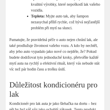
kvalitní výrobky, které nepoškodí lak vašeho
vozidla.
Teplota:
Myjte auto tak, aby šampon
nezasychal příliš rychle, což bývá nejčastější
problém při mytí na slunci.
Pamatujte, že pravidelná péče o auto nejen chrání lak, ale
také prodlužuje životnost vašeho vozu. A kdo by nechtěl,
aby jeho auto vypadalo jako nové co nejdéle, že? Pokud
budete dodržovat tyto jednoduché kroky, přetvoříte každé
mytí auta na rychlý a efektivní rituál, který vás nebude stát
víc než pár hodin času a trošku úsilí.
Důležitost kondicionéru pro
lak
Kondicionér pro lak auta je jako šlehačka na dortu – bez
něj by byl váš vůz jako ochablý zákusek. Tento produkt