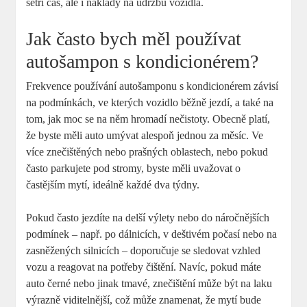
šetří čas, ale i náklady na údržbu vozidla.
Jak často bych měl používat
autošampon s kondicionérem?
Frekvence používání autošamponu s kondicionérem závisí
na podmínkách, ve kterých vozidlo běžně jezdí, a také na
tom, jak moc se na něm hromadí nečistoty. Obecně platí,
že byste měli auto umývat alespoň jednou za měsíc. Ve
více znečištěných nebo prašných oblastech, nebo pokud
často parkujete pod stromy, byste měli uvažovat o
častějším mytí, ideálně každé dva týdny.
Pokud často jezdíte na delší výlety nebo do náročnějších
podmínek – např. po dálnicích, v deštivém počasí nebo na
zasněžených silnicích – doporučuje se sledovat vzhled
vozu a reagovat na potřeby čištění. Navíc, pokud máte
auto černé nebo jinak tmavé, znečištění může být na laku
výrazně viditelnější, což může znamenat, že mytí bude