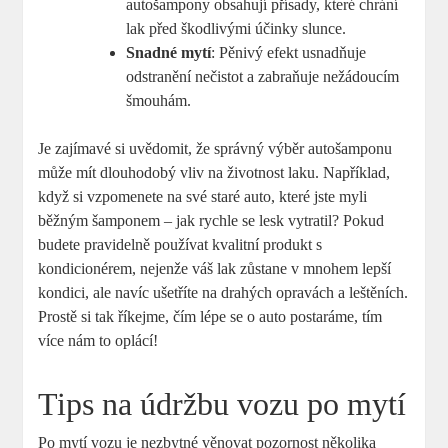
autošampony obsahují přísady, které chrání
lak před škodlivými účinky slunce.
Snadné mytí
: Pěnivý efekt usnadňuje
odstranění nečistot a zabraňuje nežádoucím
šmouhám.
Je zajímavé si uvědomit, že správný výběr autošamponu
může mít dlouhodobý vliv na životnost laku. Například,
když si vzpomenete na své staré auto, které jste myli
běžným šamponem – jak rychle se lesk vytratil? Pokud
budete pravidelně používat kvalitní produkt s
kondicionérem, nejenže váš lak zůstane v mnohem lepší
kondici, ale navíc ušetříte na drahých opravách a leštěních.
Prostě si tak říkejme, čím lépe se o auto postaráme, tím
více nám to oplácí!
Tips na údržbu vozu po mytí
Po mytí vozu je nezbytné věnovat pozornost několika