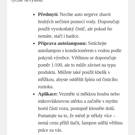
Předmytí:
Nechte auto nejprve zbavit
hrubých nečistot pomocí vody. Doporučuji
použít vysokotlaký čistič, ale pokud ho
nemáte, stačí i hadice.
Příprava autošamponu:
Smíchejte
autošampon s kondicionérem s vodou podle
pokynů výrobce. Většinou se doporučuje
poměr 1:100, ale to může záviset na typu
produktu. Můžete také použít kbelík s
mřížkou, abyste oddělili špínu od čisticího
roztoku.
Aplikace:
Vezměte si měkkou houbu nebo
mikrovláknovou utěrku a začněte s mytím
horní části vozu, postupně klesněte dolů.
Pamatujte na to, že méně je někdy více –
nemá cenu příliš tlačit, šampon udělá většinu
práce za vás.