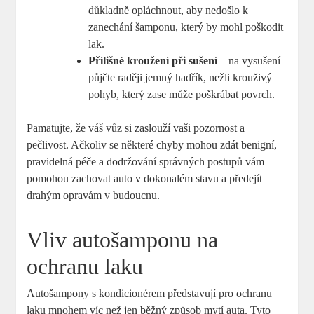
důkladně opláchnout, aby nedošlo k
zanechání šamponu, který by mohl poškodit
lak.
Přílišné kroužení při sušení
– na vysušení
půjčte raději jemný hadřík, nežli krouživý
pohyb, který zase může poškrábat povrch.
Pamatujte, že váš vůz si zaslouží vaši pozornost a
pečlivost. Ačkoliv se některé chyby mohou zdát benigní,
pravidelná péče a dodržování správných postupů vám
pomohou zachovat auto v dokonalém stavu a předejít
drahým opravám v budoucnu.
Vliv autošamponu na
ochranu laku
Autošampony s kondicionérem představují pro ochranu
laku mnohem víc než jen běžný způsob mytí auta. Tyto