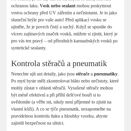
ochranou laku.
Vosk nebo sealant
mohou poskytnout
vrstvu ochrany před UV zářením a nečistotami. Je to jako
sluneční brýle pro vaše auto! Před aplikací vosku se
ujistěte, že je povrch čistý a suchý. Když se spustíte do
vícero zajímavých značek vosků, můžete si zjistit, který je
pro vás ten pravý – od přírodních karnaubských vosků po
syntetické sealanty.
Kontrola stěračů a pneumatik
Nenechte ujít ani detaily, jako jsou
stěrače
a
pneumatiky
.
Po mytí byste měli zkontrolovat bláto nebo nečistoty, které
mohly zůstat v oblasti stěračů. Vysušené stěrače mohou
být méně efektivní a při příští dešťové bouři si to
uvědomíte (a věřte mi, nikdy není příjemné to zjistit na
vlastní kůži). A co se týče pneumatik, nezapomeňte na
pravidelnou kontrolu tlaku a hloubky vzorku, abyste
zajistili bezpečnost na silnici.