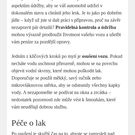
aspektům údržby, aby se váš automobil udržel v
dokonalém stavu a chránil jeho lesk. Je to jako po dobrém
jídle – když už jste si dali práci s přípravou, proč na závěr
nezapravit pár detailů?
Pravidelná kontrola a údržba
mohou výrazně prodloužit životnost vašeho vozu a ušetřit
vám peníze za pozdější opravy.
Jedním z klíčových kroků po mytí je
osušení vozu
. Pokud
necháte vodu uschnout přirozeně, mohou se na povrchu
objevit vodní skvrny, které mohou poškodit lak.
Doporučuje se použít měkký, savý ručník nebo
mikrovláknovou utěrku, aby se odstranily všechny kapky
vody. A nezapomeňte se podívat na okna a zrcátka –
nedostatek pozornosti zde může vést k šmouhám, které
vám neudělají dobrou službu.
Péče o lak
Po osušení je skvělý čas na to, abyste se zamysleli nad