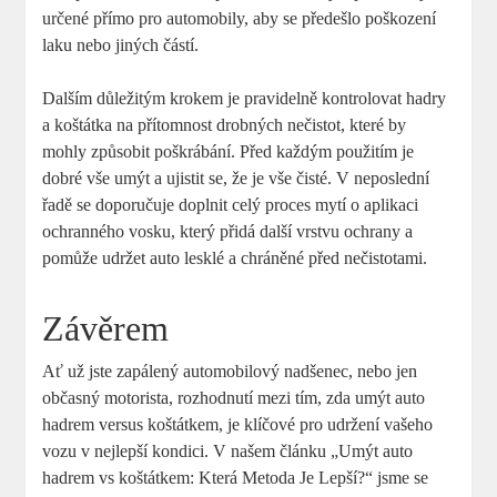
určené přímo pro automobily, aby se předešlo poškození
laku nebo jiných částí.
Dalším důležitým krokem je pravidelně kontrolovat hadry
a koštátka na přítomnost drobných nečistot, které by
mohly způsobit poškrábání. Před každým použitím je
dobré vše umýt a ujistit se, že je vše čisté. V neposlední
řadě se doporučuje doplnit celý proces mytí o aplikaci
ochranného vosku, který přidá další vrstvu ochrany a
pomůže udržet auto lesklé a chráněné před nečistotami.
Závěrem
Ať už jste zapálený automobilový nadšenec, nebo jen
občasný motorista, rozhodnutí mezi tím, zda umýt auto
hadrem versus koštátkem, je klíčové pro udržení vašeho
vozu v nejlepší kondici. V našem článku „Umýt auto
hadrem vs koštátkem: Která Metoda Je Lepší?“ jsme se