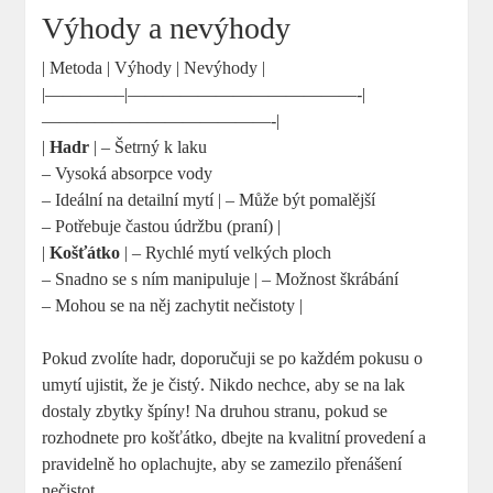
Výhody a nevýhody
| Metoda | Výhody | Nevýhody |
|————–|—————————————-|
—————————————-|
|
Hadr
| – Šetrný k laku
– Vysoká absorpce vody
– Ideální na detailní mytí | – Může být pomalější
– Potřebuje častou údržbu (praní) |
|
Košťátko
| – Rychlé mytí velkých ploch
– Snadno se s ním manipuluje | – Možnost škrábání
– Mohou se na něj zachytit nečistoty |
Pokud zvolíte hadr, doporučuji se po každém pokusu o
umytí ujistit, že je čistý. Nikdo nechce, aby se na lak
dostaly zbytky špíny! Na druhou stranu, pokud se
rozhodnete pro košťátko, dbejte na kvalitní provedení a
pravidelně ho oplachujte, aby se zamezilo přenášení
nečistot.