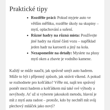
Praktické tipy
Rozdělte práci:
Pokud myjete auto ve
větším měřítku, rozdělte úkoly na skupiny –
mytí, oplachování a sušení.
Různé hadry na různá místa:
Používejte
jiné hadry na různé části vozu – například
jeden hadr na karoserii a jiný na kola.
Nezapomeňte na detaily:
Myslete na plusy
mytí oken a zbavte je vodního kamene.
Každý se může naučit, jak správně umýt auto hadrem.
Může to být i příjemný způsob, jak strávit víkend. A pokud
se rozhodnete pro košťátko? Věřte mi, najít ten správný
poměr mezi hadrem a košťátkem má také své výhody a
nevýhody. Ať už si vyberete jakoukoli metodu, hlavní je
mít z mytí auta radost – protože, kdo by nechtěl mít svůj
plechový miláček jako nový?