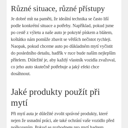
Různé situace, různé přístupy
Je dobré mít na paměti, že ideální technika se často liší
podle konkrétní situace a potřeby. Například, pokud jsme
po cestě z výletu a naše auto je pokryté pískem a blátem,
koštátko nám pomůže zbavit se větších nečistot rychleji.
Naopak, pokud chceme auto po důkladném mytí vyčistit
do posledního detailu, hadřík v ruce bude naším nejlepším
přítelem. Důležité je, aby každý vlastník vozidla zvažoval,
co jeho auto skutečně potřebuje a jaký efekt chce
dosáhnout.
Jaké produkty použít při
mytí
Při mytí auta je důležité zvolit správné produkty, které
nejen že usnadní práci, ale také ochrání vaše vozidlo před
poškozením. Pokud se rozhodnete pro mytí hadrem,