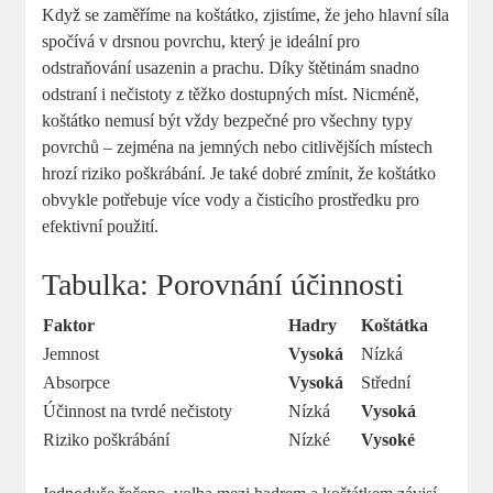
Když se zaměříme na koštátko, zjistíme, že jeho hlavní síla
spočívá v drsnou povrchu, který je ideální pro
odstraňování usazenin a prachu. Díky štětinám snadno
odstraní i nečistoty z těžko dostupných míst. Nicméně,
koštátko nemusí být vždy bezpečné pro všechny typy
povrchů – zejména na jemných nebo citlivějších místech
hrozí riziko poškrábání. Je také dobré zmínit, že koštátko
obvykle potřebuje více vody a čisticího prostředku pro
efektivní použití.
Tabulka: Porovnání účinnosti
Faktor
Hadry
Koštátka
Jemnost
Vysoká
Nízká
Absorpce
Vysoká
Střední
Účinnost na tvrdé nečistoty
Nízká
Vysoká
Riziko poškrábání
Nízké
Vysoké