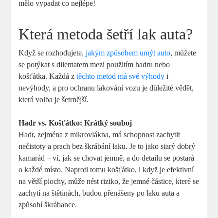
mělo vypadat co nejlépe!
Která metoda šetří lak auta?
Když se rozhodujete,
jakým způsobem umýt auto
, můžete
se potýkat s dilematem mezi použitím hadru nebo
košťátka. Každá z
těchto metod má své výhody
i
nevýhody, a pro ochranu lakování vozu je důležité vědět,
která volba je šetrnější.
Hadr vs. Košťátko: Krátký souboj
Hadr, zejména z mikrovlákna, má schopnost zachytit
nečistoty a prach bez škrábání laku. Je to jako starý dobrý
kamarád – ví, jak se chovat jemně, a do detailu se postará
o každé místo. Naproti tomu košťátko, i když je efektivní
na větší plochy, může nést riziko, že jemné částice, které se
zachytí na štětinách, budou přenášeny po laku auta a
způsobí škrábance.