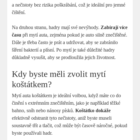
a nečistoty bez rizika poškrábání, což je ideální pro jemné
čištění.
Na druhou stranu, hadry mají své nevýhody.
Zabírají více
času
při mytí auta, zejména pokud je auto silně znečištěné.
Dále je třeba často je prát a udržovat, aby se zabránilo
šíření bakterií a plísní. Po mytí je také důležité hadry
důkladně vysušit, aby se prodloužila jejich životnost.
Kdy byste měli zvolit mytí
koštátkem?
Mytí auta koštátkem je ideální volbou, když máte co do
činění s extrémním znečištěním, jako je například těžké
bahno, sníh nebo nánosy písků.
Koštátko dokáže
efektivně odstranit tyto nečistoty, aniž byste museli
soustavně třít a tlačit, což může být časově náročné, pokud
byste používali hadr.