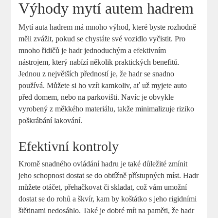
Výhody mytí autem hadrem
Mytí auta hadrem má mnoho výhod, které byste rozhodně
měli zvážit, pokud se chystáte své vozidlo vyčistit. Pro
mnoho řidičů je hadr jednoduchým a efektivním
nástrojem, který nabízí několik praktických benefitů.
Jednou z největších předností je, že hadr se snadno
používá. Můžete si ho vzít kamkoliv, ať už myjete auto
před domem, nebo na parkovišti. Navíc je obvykle
vyrobený z měkkého materiálu, takže minimalizuje riziko
poškrábání lakování.
Efektivní kontroly
Kromě snadného ovládání hadru je také důležité zmínit
jeho schopnost dostat se do obtížně přístupných míst. Hadr
můžete otáčet, přehačkovat či skladat, což vám umožní
dostat se do rohů a škvír, kam by koštátko s jeho rigidními
štětinami nedosáhlo. Také je dobré mít na paměti, že hadr