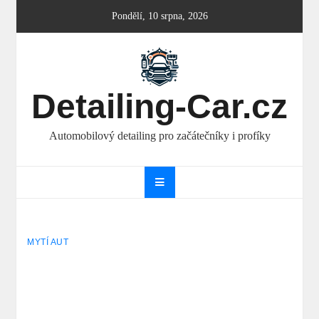
Skip
Pondělí, 10 srpna, 2026
to
content
Detailing-Car.cz
Automobilový detailing pro začátečníky i profíky
MYTÍ AUT