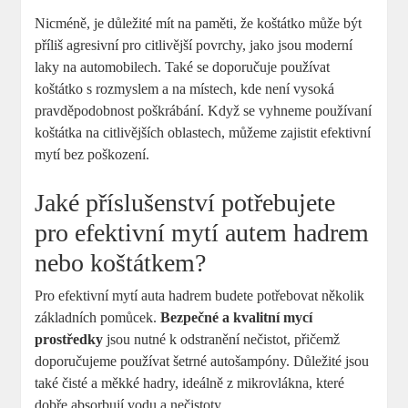
Nicméně, je důležité mít na paměti, že koštátko může být
příliš agresivní pro citlivější povrchy, jako jsou moderní
laky na automobilech. Také se doporučuje používat
koštátko s rozmyslem a na místech, kde není vysoká
pravděpodobnost poškrábání. Když se vyhneme používaní
koštátka na citlivějších oblastech, můžeme zajistit efektivní
mytí bez poškození.
Jaké příslušenství potřebujete
pro efektivní mytí autem hadrem
nebo koštátkem?
Pro efektivní mytí auta hadrem budete potřebovat několik
základních pomůcek.
Bezpečné a kvalitní mycí
prostředky
jsou nutné k odstranění nečistot, přičemž
doporučujeme používat šetrné autošampóny. Důležité jsou
také čisté a měkké hadry, ideálně z mikrovlákna, které
dobře absorbují vodu a nečistoty.