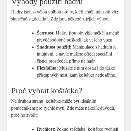
Výhody použití hadru
Hadry jsou skvělou volbou pro ty, kteří chtějí mít svůj vůz
skutečně v „detailu“. Zde jsou některé z jejich výhod:
Šetrnost:
Hadry jsou obvykle měkčí a méně
pravděpodobně poškodí lak vašeho vozu.
Snadnost použití:
Manipulace s hadrem je
intuitivní, a navíc můžete přidat speciální
čisticí prostředek přímo na hadr.
Flexibilita:
Můžete s ním dostat i do těžko
přístupných míst, kam koštátko nedosáhne.
Proč vybrat koštátko?
Na druhou stranu, koštátko může být ideálním
pomocníkem pro rychlé mytí. Zde máte několik důvodů,
proč ho zvolit:
Rychlost:
Pokud spěcháte, koštátko rychleji