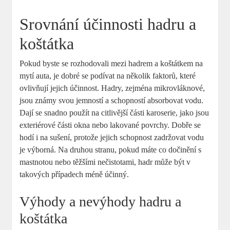
Srovnání účinnosti hadru a
koštátka
Pokud byste se rozhodovali mezi hadrem a koštátkem na
mytí auta, je dobré se podívat na několik faktorů, které
ovlivňují jejich účinnost. Hadry, zejména mikrovláknové,
jsou známy svou jemností a schopností absorbovat vodu.
Dají se snadno použít na citlivější části karoserie, jako jsou
exteriérové části okna nebo lakované povrchy. Dobře se
hodí i na sušení, protože jejich schopnost zadržovat vodu
je výborná. Na druhou stranu, pokud máte co dočinění s
mastnotou nebo těžšími nečistotami, hadr může být v
takových případech méně účinný.
Výhody a nevýhody hadru a
koštátka