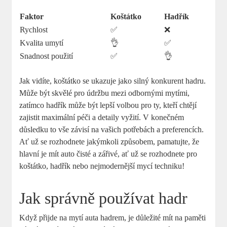
Faktor
Koštátko
Hadřík
Rychlost
✅
❌
Kvalita umytí
👌
✅
Snadnost použití
✅
👌
Jak vidíte, koštátko se ukazuje jako silný konkurent hadru.
Může být skvělé pro údržbu mezi odbornými mytími,
zatímco hadřík může být lepší volbou pro ty, kteří chtějí
zajistit maximální péči a detaily vyžití. V konečném
důsledku to vše závisí na vašich potřebách a preferencích.
Ať už se rozhodnete jakýmkoli způsobem, pamatujte, že
hlavní je mít auto čisté a zářivé, ať už se rozhodnete pro
koštátko, hadřík nebo nejmodernější mycí techniku!
Jak správně používat hadr
Když přijde na mytí auta hadrem, je důležité mít na paměti