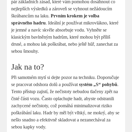
pár základních zásad, které vám pomohou dosáhnout co
nejlepších výsledků a zároveň se vyhnout nežádoucím
škrábancům na laku.
Prvním krokem je volba
správného hadru
. Ideální je používat mikrovlákno, které
je jemné a navíc skvěle absorbuje vodu. Vyhněte se
klasickým bavlněným hadrům, které mohou být příliš
drsné, a mohou lak poškrábat, nebo ještě hůř, zanechat za
sebou šmouhy.
Jak na to?
Při samotném mytí si dejte pozor na techniku. Doporučuje
se pracovat odshora dolů a používat
systém „S“ pohybů
.
Tento přístup zajistí, že nečistoty nebudou tlačeny zpět na
čisté části vozu. Často oplachujte hadr, abyste odstranili
zachycené nečistoty, což pomáhá minimalizovat riziko
poškrábání laku. Hadr by měl být vlhký, ne mokrý, aby se
nešlo snadno a efektivně skladovat a nezanechával za
sebou kapky vody.