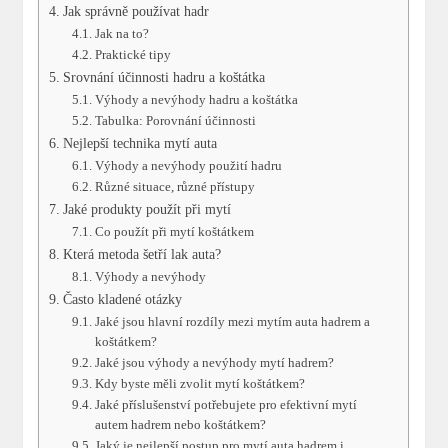
Jak správně používat hadr
Jak na to?
Praktické tipy
Srovnání účinnosti hadru a koštátka
Výhody a nevýhody hadru a koštátka
Tabulka: Porovnání účinnosti
Nejlepší technika mytí auta
Výhody a nevýhody použití hadru
Různé situace, různé přístupy
Jaké produkty použít při mytí
Co použít při mytí koštátkem
Která metoda šetří lak auta?
Výhody a nevýhody
Často kladené otázky
Jaké jsou hlavní rozdíly mezi mytím auta hadrem a
koštátkem?
Jaké jsou výhody a nevýhody mytí hadrem?
Kdy byste měli zvolit mytí koštátkem?
Jaké příslušenství potřebujete pro efektivní mytí
autem hadrem nebo koštátkem?
Jaký je nejlepší postup pro mytí auta hadrem i