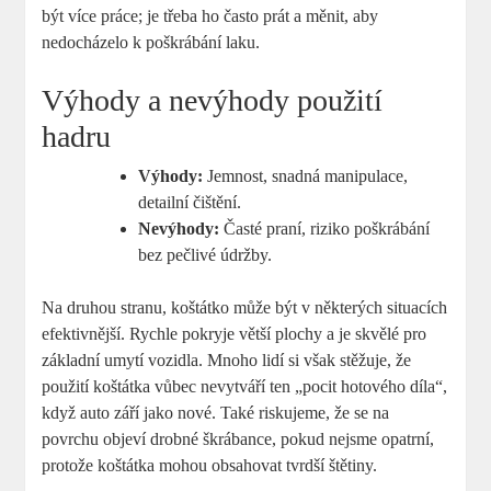
být více práce; je třeba ho často prát a měnit, aby
nedocházelo k poškrábání laku.
Výhody a nevýhody použití
hadru
Výhody:
Jemnost, snadná manipulace,
detailní čištění.
Nevýhody:
Časté praní, riziko poškrábání
bez pečlivé údržby.
Na druhou stranu, koštátko může být v některých situacích
efektivnější. Rychle pokryje větší plochy a je skvělé pro
základní umytí vozidla. Mnoho lidí si však stěžuje, že
použití koštátka vůbec nevytváří ten „pocit hotového díla“,
když auto září jako nové. Také riskujeme, že se na
povrchu objeví drobné škrábance, pokud nejsme opatrní,
protože koštátka mohou obsahovat tvrdší štětiny.