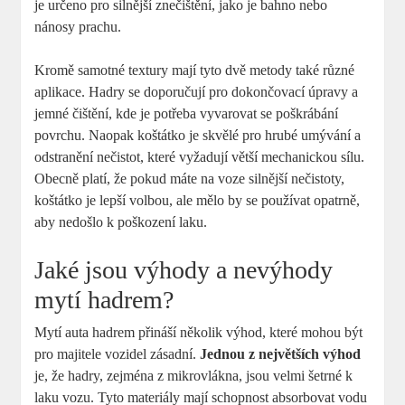
je určeno pro silnější znečištění, jako je bahno nebo
nánosy prachu.
Kromě samotné textury mají tyto dvě metody také různé
aplikace. Hadry se doporučují pro dokončovací úpravy a
jemné čištění, kde je potřeba vyvarovat se poškrábání
povrchu. Naopak koštátko je skvělé pro hrubé umývání a
odstranění nečistot, které vyžadují větší mechanickou sílu.
Obecně platí, že pokud máte na voze silnější nečistoty,
koštátko je lepší volbou, ale mělo by se používat opatrně,
aby nedošlo k poškození laku.
Jaké jsou výhody a nevýhody
mytí hadrem?
Mytí auta hadrem přináší několik výhod, které mohou být
pro majitele vozidel zásadní.
Jednou z největších výhod
je, že hadry, zejména z mikrovlákna, jsou velmi šetrné k
laku vozu. Tyto materiály mají schopnost absorbovat vodu