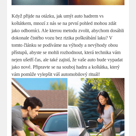
Když přijde na otázku, jak umýt auto hadrem vs
koštátkem, mnozí z nás se na první pohled mohou zdát
jako odborníci. Ale kterou metodu zvolit, abychom dosáhli
dokonale čistého vozu bez rizika poškrábání laku? V
tomto článku se podíváme na výhody a nevýhody obou
přístupů, abyste se mohli rozhodnout, která technika vám
nejen ušetří čas, ale také zajistí, že vaše auto bude vypadat
jako nové. Připravte se na souboj hadru a koštátka, který
vám pomůže vylepšit váš automobilový rituál!