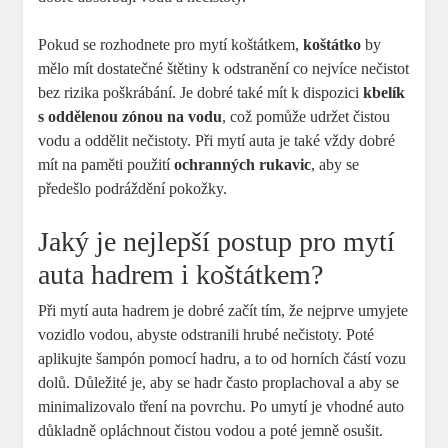
Pokud se rozhodnete pro mytí koštátkem,
koštátko
by
mělo mít dostatečné štětiny k odstranění co nejvíce nečistot
bez rizika poškrábání. Je dobré také mít k dispozici
kbelík
s oddělenou zónou na vodu
, což pomůže udržet čistou
vodu a oddělit nečistoty. Při mytí auta je také vždy dobré
mít na paměti použití
ochranných rukavic
, aby se
předešlo podráždění pokožky.
Jaký je nejlepší postup pro mytí
auta hadrem i koštátkem?
Při mytí auta hadrem je dobré začít tím, že nejprve umyjete
vozidlo vodou, abyste odstranili hrubé nečistoty. Poté
aplikujte šampón pomocí hadru, a to od horních částí vozu
dolů. Důležité je, aby se hadr často proplachoval a aby se
minimalizovalo tření na povrchu. Po umytí je vhodné auto
důkladně opláchnout čistou vodou a poté jemně osušit.