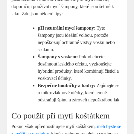
doporučuji používat mycí šampony, které jsou šetrné k
laku. Zde jsou některé tipy:
pH neutrální mycí šampony:
Tyto
šampony jsou ideální volbou, protože
nepoškozují ochranné vrstvy vosku nebo
sealantu.
Šampony s voskem:
Pokud chcete
dosáhnout lesklého efektu, vyzkoušejte
hybridní produkty, které kombinují čistící a
voskovací účinky.
Bezpečné houbičky a hadry:
Zajímejte se
o mikrovláknové utěrky, které jemně
odstraňují špínu a zároveň nepoškrábou lak.
Co použít při mytí koštátkem
Pokud však upřednostňujete mytí koštátkem,
měli byste se
zaměřit na produkty
, které zaschnou rychleji a snadno se