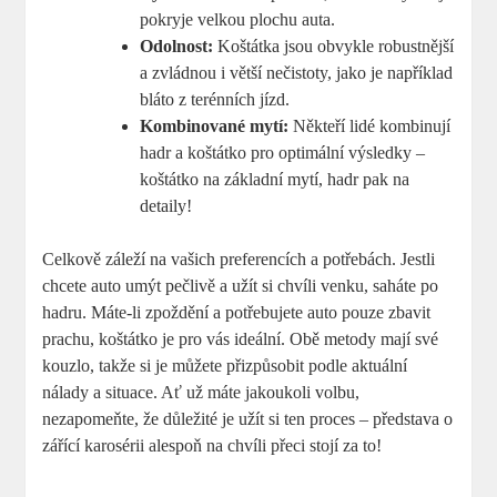
pokryje velkou plochu auta.
Odolnost:
Koštátka jsou obvykle robustnější
a zvládnou i větší nečistoty, jako je například
bláto z terénních jízd.
Kombinované mytí:
Někteří lidé kombinují
hadr a koštátko pro optimální výsledky –
koštátko na základní mytí, hadr pak na
detaily!
Celkově záleží na vašich preferencích a potřebách. Jestli
chcete auto umýt pečlivě a užít si chvíli venku, saháte po
hadru. Máte-li zpoždění a potřebujete auto pouze zbavit
prachu, koštátko je pro vás ideální. Obě metody mají své
kouzlo, takže si je můžete přizpůsobit podle aktuální
nálady a situace. Ať už máte jakoukoli volbu,
nezapomeňte, že důležité je užít si ten proces – představa o
zářící karosérii alespoň na chvíli přeci stojí za to!