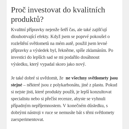
Proč investovat do kvalitních
produktů?
Kvalitní přípravky nejenže ⁤šetří čas, ale také zajišťují
dlouhotrvající efekty. Když jsem se poprvé ‌pokoušel⁢ o⁣
rozleštění světlometů ⁤na mém autě,⁤ použil jsem levné
přípravky a výsledek byl, řekněme, spíše zklamáním. Po
investici do lepších sad se mi podařilo dosáhnout
výsledku, ​který vypadal skoro jako nový.
Je také dobré si uvědomit, že ⁢
ne všechny světlomety jsou
stejné
– ⁤některé jsou z polykarbonátu, jiné z‍ plastu. Pokud
si nejste jisti, které produkty použít, je lepší konzultovat
specialistu nebo ⁢si⁢ přečíst recenze, abyste se vyhnuli
případným nepříjemnostem. V⁤ konečném důsledku, s
dobrými nástroji v⁤ ruce se nemusíte bát s těmi světlomety
⁣zaexperimentovat.