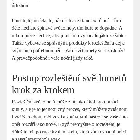
údržbou.
Pamatujte, nečekejte, až se situace stane extrémní ⁢– čím
déle necháte špinavé světlomety, tím hůře to dopadne. A
nikdo přece nechce, aby ⁤jeho auto ​vypadalo jako ze šrotu.
Takže vybavte se správnými produkty k rozleštění a dejte
svým auta potřebnou péči. Vaše světlomety si to zaslouží!
A pravděpodobně i vaše​ noční jízdy také.
Postup rozleštění světlometů
krok za krokem
Rozleštění světlometů může znít jako úkol pro domácí​
kutily, ale je to jednoduchý proces, který můžete zvládnout
i vy! S trochou trpělivosti a správnými nástroji​ se vaše auto
opět rozzáří jako nové. Když přemýšlíte o rozleštění, je
důležité mít po ruce kvalitní sadu, která vám usnadní práci
a zajistí ⁣efektní výsledek.