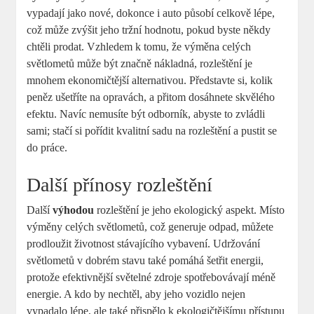
vypadají jako nové, dokonce i auto působí celkově lépe,
což může zvýšit jeho tržní hodnotu, pokud byste někdy
chtěli prodat. Vzhledem k tomu, že výměna celých
světlometů ‍může být značně nákladná, rozleštění je
mnohem ekonomičtější alternativou. Představte si, ‌kolik
peněz ušetříte na opravách, a přitom dosáhnete skvělého
efektu. Navíc nemusíte být odborník, abyste to zvládli
sami; stačí si pořídit kvalitní sadu na rozleštění a pustit⁢ se
do práce.
Další přínosy rozleštění
Další
výhodou
rozleštění je jeho ekologický aspekt.‌ Místo
výměny celých světlometů, což generuje odpad, můžete
prodloužit životnost stávajícího ‌vybavení. Udržování
světlometů v dobrém stavu také pomáhá šetřit energii,
protože efektivnější světelné zdroje spotřebovávají méně
energie. A kdo by nechtěl, aby jeho vozidlo nejen
vypadalo lépe,⁤ ale také přispělo k ekologičtějšímu přístupu