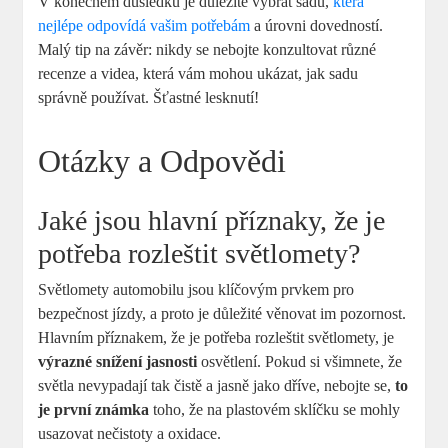
V konečném důsledku je důležité vybrat sadu, ⁤
která
nejlépe odpovídá vašim potřebám
​a úrovni dovedností.
Malý tip na ‌závěr: nikdy se nebojte konzultovat různé
recenze a videa, která vám mohou ukázat,⁤ jak sadu
správně používat. Šťastné lesknutí!
Otázky a Odpovědi
Jaké jsou hlavní příznaky, že je
potřeba rozleštit světlomety?
Světlomety automobilu jsou klíčovým prvkem pro
bezpečnost jízdy, a proto je důležité věnovat‍ im pozornost.
Hlavním příznakem, že je potřeba ​rozleštit světlomety, je
výrazné snížení jasnosti
osvětlení. Pokud si všimnete, že
světla nevypadají tak čistě a jasně jako dříve, ⁤nebojte se,
to​
je první známka
toho, že na plastovém sklíčku se‌ mohly
usazovat nečistoty a oxidace.