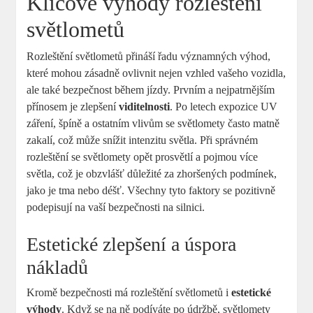
Klíčové výhody rozleštění
světlometů
Rozleštění světlometů přináší řadu významných výhod,
⁣které mohou zásadně ovlivnit nejen ⁣vzhled vašeho vozidla,
ale také bezpečnost během jízdy. Prvním‍ a nejpatrnějším
přínosem je zlepšení
viditelnosti
. Po letech expozice UV
záření, špíně a ostatním vlivům se světlomety‌ často matně
zakalí, což může snížit intenzitu světla. Při​ správném
rozleštění se světlomety opět prosvětlí a‌ pojmou více
světla, což je obzvlášť důležité za zhoršených podmínek,
jako je tma nebo déšť. Všechny tyto faktory se pozitivně
podepisují ⁢na vaší bezpečnosti na silnici.
Estetické zlepšení a úspora
nákladů
Kromě bezpečnosti má ​rozleštění světlometů i
estetické
výhody
. Když ⁢se na ně podíváte po údržbě, světlomety