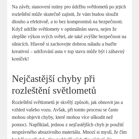
Na‌ závěr, stanovení rutiny pro údržbu světlometů po jejich
rozleštění může skutečně zajistit, že vám budou sloužit
dlouho a efektivně, a to bez kompromisů na bezpečnosti.
Když‍ udržíte světlomety v optimálním stavu, nejen že
zlepšíte ‍výkon svých světel, ale také zvýšíte bezpečnost na
silnicích. Hlavně⁣ si zachovejte dobrou náladu a ‌buďte
kreativní – udržování auta v ⁣top stavu může být i zábavný
koníček!
Nejčastější chyby při
rozleštění světlometů
Rozleštění světlometů ‍je skvělý způsob, jak ‌obnovit jas a
vzhled vašeho vozu. Avšak, při tomto procesu se často
mohou objevit chyby, které mohou více uškodit než
pomoci. Například, jednou z nejčastějších chyb je použití
nesprávného abrazivního materiálu. Mnozí​ si myslí, že čím