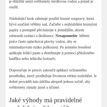
je důležité umýt světlomety mýdlovou ⁣vodou ‍a jemně je
osušit.
Následující krok zahrnuje⁣ použití brusné soupravy, která
bývá součástí většiny sad. ‌Začněte s nejhrubšími brusnými
papíry a postupně přecházejte k​ jemnějším, abyste
odstranili oxidaci a škrábance.
Nezapomeňte
‌ během
práce často oplachovat‍ plochy vodou, aby se
minimalizovalo riziko poškození. Po ⁢jemném broušení
‌aplikujte ​leštící pastu a distribuujte ji pomocí‍ přiloženého
hadříku nebo lešticího kotouče.
Doporučuje se proces zakončit aplikací ochranného
prostředku, který prodlužuje‌ životnost efektu rozleštění. Je
dobré provádět tuto‍ údržbu alespoň jednou ročně, aby
světlomety zůstaly jasné a účinné.
Jaké výhody má pravidelné