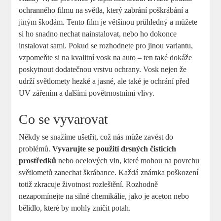
ochranného filmu na světla, který zabrání poškrábání a
jiným ⁣škodám. Tento film je většinou průhledný a ‌můžete
si​ ho snadno nechat nainstalovat, nebo ho dokonce
instalovat sami. Pokud se rozhodnete pro jinou variantu,
vzpomeňte si na kvalitní‌ vosk na auto – ten také dokáže
poskytnout dodatečnou vrstvu ochrany. Vosk ⁤nejen že
udrží světlomety hezké a⁤ jasné, ale také je ochrání před
UV ‍zářením a dalšími povětrnostními vlivy.
Co se vyvarovat
Někdy se snažíme ⁣ušetřit, což nás může zavést do
problémů.
Vyvarujte ‌se použití drsných čisticích
prostředků
nebo ocelových‌ vln, které mohou na povrchu
světlometů zanechat škrábance. Každá známka poškození
totiž zkracuje životnost rozleštění. Rozhodně
nezapomínejte na silné chemikálie, ⁤jako je ‍aceton ‍nebo
bělidlo, které by mohly zničit potah.