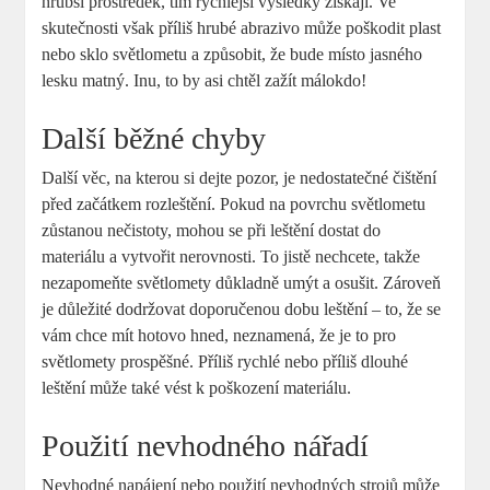
hrubší prostředek, tím rychlejší výsledky získají. Ve
skutečnosti však příliš ‌hrubé abrazivo ‌může poškodit plast
nebo sklo světlometu a způsobit, že bude místo jasného
lesku matný. Inu, to by⁢ asi chtěl zažít málokdo!
Další⁢ běžné chyby
Další věc, na kterou si ⁤dejte pozor, je nedostatečné čištění
před začátkem rozleštění. ‍Pokud na povrchu světlometu⁤
zůstanou nečistoty, mohou se při ⁢leštění dostat​ do
materiálu a vytvořit nerovnosti. ‌To jistě nechcete, takže
nezapomeňte světlomety důkladně‌ umýt a osušit. Zároveň
je důležité dodržovat doporučenou dobu leštění – to, že se
vám chce mít⁣ hotovo hned, neznamená, že je to⁢ pro
světlomety prospěšné. Příliš rychlé nebo příliš dlouhé
leštění může také⁤ vést⁤ k poškození materiálu.
Použití nevhodného⁤ nářadí
Nevhodné napájení nebo použití nevhodných strojů může