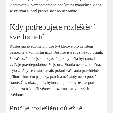
k cestování? Nezapomeňte se podívat na manuály a videa,
se kterými si ​celý ‍proces snadno usnadníte.
Kdy potřebujete rozleštění
světlometů
Rozleštění světlometů může být klíčové pro zajištění
bezpečné a komfortní jízdy. Jestliže jste si už někdy všimli,
že vaše světla nejsou tak jasná, jak by měla být (ano, i
vy!), je pravděpodobné, že‌ jsou ⁢zažloutlá nebo zmatněná.
Tyto změny se často stávají, pokud vaše auto pravidelně⁤
přijímá sluneční​ paprsky, prach‍ a nečistoty nebo prostě
stárne. Čas‍ ukazuje ​nezbytnost, a proto byste alespoň
jednou za rok ⁣měli věnovat pozornost stavu svých
‍světlometů.
Proč⁢ je rozleštění důležité