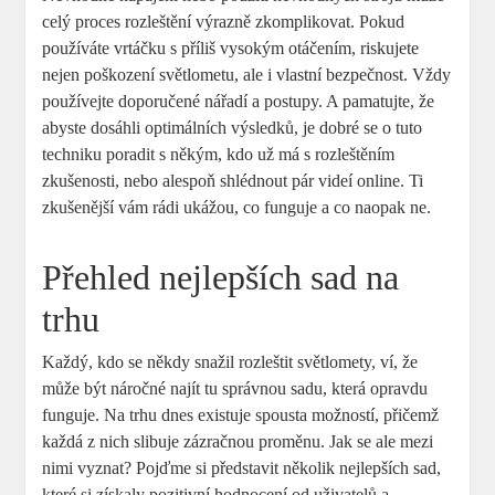
celý proces rozleštění výrazně zkomplikovat.⁣ Pokud
používáte vrtáčku s příliš vysokým ⁣otáčením, riskujete
nejen poškození světlometu, ale i vlastní bezpečnost. Vždy
používejte doporučené nářadí a postupy. A pamatujte, že
abyste dosáhli optimálních výsledků, je dobré se o tuto
techniku poradit s někým, kdo už má s rozleštěním
zkušenosti, nebo alespoň shlédnout pár videí online. ⁣Ti
⁤zkušenější vám rádi ukážou, co‍ funguje a co ⁢naopak ne.
Přehled nejlepších sad na
trhu
Každý, kdo se někdy snažil rozleštit světlomety, ví, že
může být náročné najít tu správnou sadu,‌ která opravdu
funguje. Na trhu dnes existuje spousta možností, ​přičemž
každá z nich slibuje zázračnou proměnu. Jak se ale mezi
nimi vyznat? Pojďme si⁣ představit několik nejlepších sad,
které si získaly pozitivní hodnocení od uživatelů‍ a