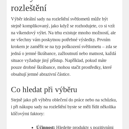
rozleštění
Výběr ideální sady na rozleštění světlometů může ‌být
stejně ‌komplikovaný, jako když se rozhodujete, co si vzít
na víkendový výlet. Na trhu existuje mnoho možností, ale
ne všechny‍ vám poskytnou potřebné výsledky. Prvním
krokem je zaměřit se na typ poškození světlometu – zda se
jedná o jemné škrábance, ​zažloutnutí nebo matnost, každá
situace vyžaduje jiný přístup. Například, pokud ‌máte
pouze drobné škrábance, mohou‍ stačit prostředky, které
obsahují jemné abrazivní částice.
Co hledat při výběru
Stejně jako při výběru oblečení do práce nebo na schůzku,⁤
i při nákupu sady na rozleštění byste se měli řídit⁤ několika
‍klíčovými faktory:
Účinnost:
Hledejte produkty s pozitivními