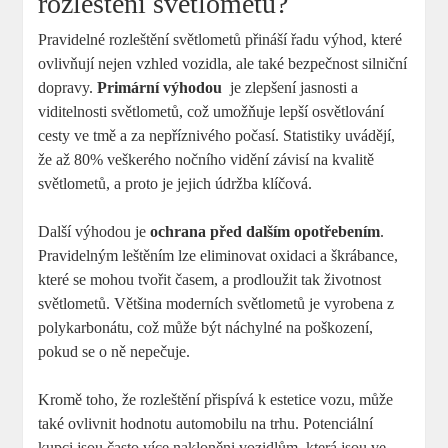
rozleštění světlometů?
Pravidelné rozleštění světlometů přináší řadu⁤ výhod, které
ovlivňují nejen vzhled vozidla, ale také bezpečnost silniční⁣
dopravy.
Primární výhodou
⁣ je zlepšení jasnosti a
viditelnosti světlometů, což ⁤umožňuje lepší osvětlování
cesty ve tmě a za nepříznivého počasí. Statistiky uvádějí,
že až 80% veškerého nočního vidění závisí na kvalitě
světlometů,‍ a proto je jejich údržba klíčová.
Další výhodou je
ochrana před dalším opotřebením
.
Pravidelným leštěním lze eliminovat ⁤oxidaci a ⁣škrábance,
‍které se mohou tvořit časem,​ a prodloužit tak‌ životnost
světlometů. Většina moderních světlometů je vyrobena z
polykarbonátu, což‍ může být náchylné na poškození,
pokud se o ně nepečuje.
Kromě toho, že rozleštění přispívá k estetice vozu, může
také ovlivnit hodnotu automobilu na trhu. Potenciální
kupci jsou často více nakloněni vozidlům, která jsou ve