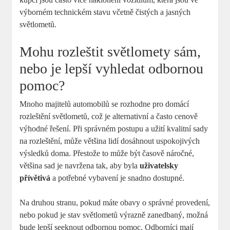
výborném technickém stavu včetně ‌čistých a jasných
světlometů.
Mohu rozleštit světlomety sám,
nebo je lepší vyhledat odbornou
pomoc?
Mnoho majitelů automobilů‌ se rozhodne pro domácí
rozleštění​ světlometů, což je alternativní a často cenově
výhodné řešení. Při správném postupu a užití kvalitní sady
na rozleštění, může většina lidí dosáhnout​ uspokojivých
výsledků doma. Přestože to může být⁤ časově náročné,
většina ‌sad je navržena tak, aby byla
uživatelsky
přívětivá
a potřebné vybavení ‌je snadno dostupné.
Na druhou stranu, pokud máte obavy o správné provedení,
nebo pokud ⁣je stav‍ světlometů výrazně zanedbaný, možná
bude lepší seeknout odbornou pomoc. Odborníci mají