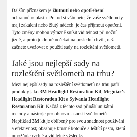
Dalším příznakem je
žlutnutí nebo opotřebení
ochranného plastu. Pokud si všimnete, že vaše ‌světlomety
‍mají zakalení nebo žlutý nádech, je čas přijmout opatření.⁣
Tyto změny mohou​ výrazně​ snížit viditelnost při noční
jízdě, a proto je dobré nečekat ‌na⁢ poslední chvíli, než
⁣začnete ⁤uvažovat o použití sady na‍ rozleštění světlometů.
Jaké jsou nejlepší sady na
rozleštění světlometů na trhu?
Mezi nejlepší sady na rozleštění světlometů na trhu patří
produkty jako
3M Headlight Restoration Kit
,
Meguiar’s
Headlight Restoration Kit
‌a
Sylvania Headlight
Restoration Kit
. Každá z těchto sad přináší unikátní
metody a nástroje pro obnovu jasnosti světlometů.
Například
3M
kit je oblíbený pro svou snadnost používání
⁢a efektivnost;​ obsahuje brusné kotouče a⁢ leštící pastu, která
umožňuje rychlé a viditelné výsledky.