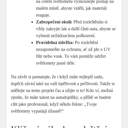
na celém světlometu vyzkoušejte‌ postup na
malém místě, abyste viděli, jak materiál
reaguje.
Zabezpečení okolí:
Před rozleštěním si
vždy zakryjte lak a další části auta, abyste ‌se
vyhnuli nežádoucímu poškození.
Pravidelná údržba:
Po rozleštění
nezapomeňte na ochranu, ⁣ať už jde o UV
filtr nebo vosk. To⁤ vám pomůže udržet
světlomety jasné déle.
Na závěr si​ pamatujte, že‍ i když máte nejlepší sadu,
úspěch závisí také na vaší trpělivosti a pečlivosti. Takže si
udělejte na tento ⁣projekt čas a užijte si to! Kdo ví, možná
zjistíte, že máte talent na autodoplňky, a příště se budete
cítit jako profesionál, když někdo řekne: „Tvoje
světlomety vypadají úžasně!“