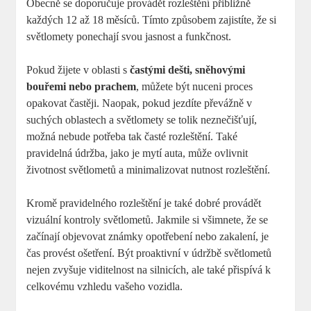
Obecně se doporučuje provádět rozleštění⁢ přibližně‍
každých 12 až 18 měsíců. Tímto ⁣způsobem zajistíte, že si
světlomety ponechají svou jasnost a funkčnost.
Pokud žijete v oblasti ⁣s
častými dešti,​ sněhovými
bouřemi nebo prachem
, můžete ‍být nuceni ​proces
opakovat častěji. Naopak, pokud jezdíte převážně v
⁢suchých oblastech a světlomety se tolik neznečišťují,
‍možná nebude potřeba tak časté rozleštění. Také
pravidelná údržba, jako je mytí auta, může ovlivnit
životnost světlometů a minimalizovat nutnost rozleštění.
Kromě pravidelného rozleštění je také dobré provádět
vizuální kontroly světlometů. Jakmile‍ si všimnete, že ⁣se
začínají objevovat známky opotřebení nebo zakalení, je
čas provést ošetření. Být proaktivní⁤ v údržbě světlometů
nejen zvyšuje viditelnost na silnicích, ale také přispívá k⁤
celkovému vzhledu‍ vašeho vozidla.