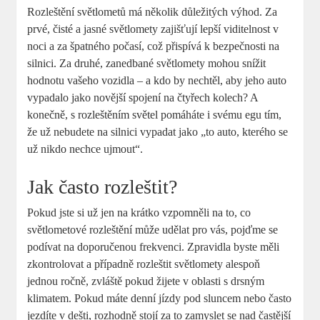
Rozleštění světlometů má několik důležitých výhod. Za
prvé, čisté a jasné světlomety zajišťují lepší viditelnost v
noci a za špatného počasí, což přispívá k ​bezpečnosti‍ na
silnici. Za druhé, zanedbané světlomety mohou snížit
hodnotu vašeho vozidla – a kdo by nechtěl, aby jeho auto
vypadalo jako novější spojení na čtyřech kolech? A
konečně, s‌ rozleštěním světel pomáháte i svému egu ‌tím,
že už nebudete na silnici vypadat jako „to auto, kterého se
už nikdo nechce ujmout“.
Jak často rozleštit?
Pokud jste si už jen na krátko vzpomněli na to, co
světlometové rozleštění může udělat pro vás, pojďme se
podívat na doporučenou frekvenci. Zpravidla⁢ byste měli
zkontrolovat a případně rozleštit světlomety​ alespoň
jednou ročně, zvláště​ pokud žijete v oblasti s drsným
klimatem. Pokud máte denní jízdy pod sluncem nebo často
jezdíte v dešti, rozhodně stojí za to zamyslet se nad častější