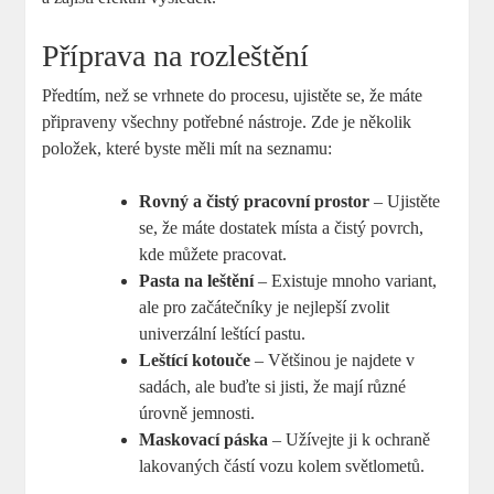
Příprava na rozleštění
Předtím, než se vrhnete do‌ procesu, ujistěte se, že máte
připraveny všechny potřebné nástroje. ​Zde je několik
⁣položek, ⁤které byste měli‍ mít ‍na seznamu:
Rovný a čistý pracovní prostor
– Ujistěte
se, že máte dostatek místa‌ a čistý povrch,
kde můžete pracovat.
Pasta na leštění
– Existuje mnoho variant,
ale pro začátečníky je nejlepší zvolit
univerzální leštící pastu.
Leštící⁢ kotouče
– Většinou je najdete v
sadách, ale buďte si‍ jisti, že mají různé
⁢úrovně ​jemnosti.
Maskovací páska
– Užívejte ji k ochraně
lakovaných částí vozu kolem ‍světlometů.