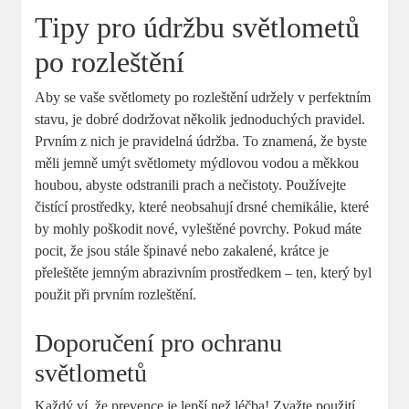
Tipy pro údržbu světlometů
po rozleštění
Aby se vaše světlomety po rozleštění udržely v ​perfektním
stavu, ⁤je ⁢dobré dodržovat několik jednoduchých pravidel.
Prvním ⁤z nich⁢ je pravidelná údržba.​ To znamená, že⁤ byste
měli jemně⁤ umýt světlomety ‌mýdlovou vodou a měkkou
houbou, abyste odstranili prach a nečistoty. ⁣Používejte
čistící prostředky, které neobsahují drsné chemikálie, které
by mohly poškodit nové, vyleštěné ⁢povrchy. Pokud máte
pocit, že jsou ​stále špinavé nebo‍ zakalené, krátce‍ je
přeleštěte jemným abrazivním prostředkem ⁣– ten,‍ který ‍byl
použit při​ prvním rozleštění.
Doporučení pro ochranu
světlometů
Každý ví, že prevence je lepší než ⁤léčba! Zvažte použití