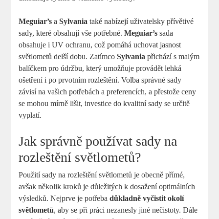
Meguiar’s
a
Sylvania
také nabízejí uživatelsky přívětivé
⁣sady, které obsahují vše potřebné.
Meguiar’s
sada
obsahuje i UV ochranu,‌ což⁣ pomáhá uchovat jasnost
světlometů delší dobu. Zatímco
Sylvania
přichází s ‌malým
⁤balíčkem‍ pro ​údržbu, který umožňuje provádět lehká
ošetření i po prvotním rozleštění. Volba správné sady
závisí na vašich potřebách a preferencích, a přestože ⁤ceny
se mohou mírně lišit, investice do kvalitní sady se ‌určitě
vyplatí.
Jak správně používat sady na
rozleštění ⁤světlometů?
Použití sady na rozleštění⁤ světlometů je obecně přímé,
avšak několik kroků je důležitých k dosažení optimálních
výsledků. Nejprve je potřeba
důkladně vyčistit okolí‍
světlometů
, aby se při práci nezanesly jiné nečistoty. Dále