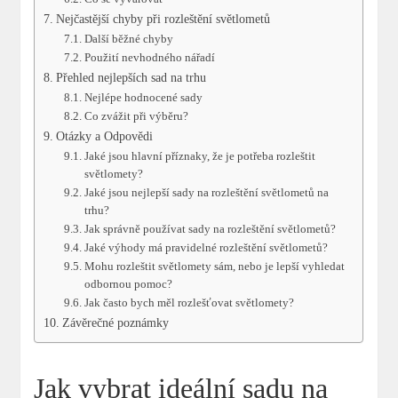
Nejčastější chyby při rozleštění světlometů
Další⁢ běžné chyby
Použití nevhodného⁤ nářadí
Přehled nejlepších sad na trhu
Nejlépe hodnocené sady
Co zvážit při výběru?
Otázky a Odpovědi
Jaké jsou hlavní příznaky, že je potřeba rozleštit
světlomety?
Jaké jsou nejlepší sady na rozleštění světlometů na
trhu?
Jak správně používat sady na rozleštění ⁤světlometů?
Jaké výhody má pravidelné rozleštění světlometů?
Mohu rozleštit světlomety sám, nebo je lepší vyhledat
odbornou pomoc?
Jak často bych měl rozlešťovat světlomety?
Závěrečné poznámky
Jak vybrat ideální sadu na‌