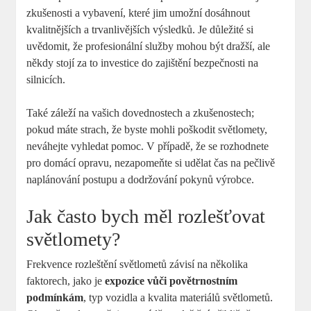
zkušenosti a vybavení, které jim umožní dosáhnout
⁢kvalitnějších a trvanlivějších výsledků. Je důležité si
uvědomit, že profesionální služby mohou být dražší, ale
někdy stojí za to investice do zajištění bezpečnosti na
silnicích.
Také záleží na vašich dovednostech ⁣a zkušenostech;
⁣pokud máte strach, že byste mohli poškodit světlomety,
neváhejte vyhledat pomoc. V případě, že se rozhodnete
pro domácí opravu,⁣ nezapomeňte si udělat čas na pečlivě
naplánování postupu a dodržování pokynů výrobce.
Jak často bych měl rozlešťovat
světlomety?
Frekvence ⁤rozleštění‌ světlometů závisí na několika
faktorech, jako je
expozice vůči povětrnostním⁢
podmínkám
, typ vozidla a kvalita materiálů světlometů.