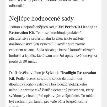
odborníků.
Nejlépe hodnocené sady
Jednou z nejoblíbenějších sad je
3M Perfect-It Headlight
Restoration Kit
. Tento set kombinuje praktické
příslušenství a profesionální kvalitu, takže můžete
dosáhnout skvělých‌ výsledků, i ⁤když nejste zrovna
expertem na auta. Sada obsahuje brusné kotouče různých
hrubostí a lepidlo, které ‍vám ⁣umožní opravit‍ světlomety za
pouhých 30 minut.
Další skvělou volbou je
Sylvania Headlight Restoration
Kit
. Podle recenzí se s⁢ touto sadou dá dosáhnout
dlouhotrvajícího výsledku i ⁢bez použití elektrického
nářadí. ‍Zahrnuje také čistič a ochranný prostředek, který
světlomety chrání ‌před ⁢opětovným zašpiněním. To může
být záchranným lanem pro vaše oči a bezpečnost na