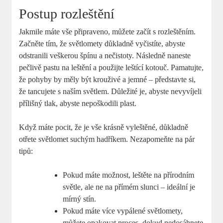
Postup rozleštění
Jakmile máte vše připraveno, můžete začít s rozleštěním.
Začněte tím,​ že světlomety důkladně vyčistíte, abyste
odstranili veškerou špínu a nečistoty. Následně naneste
pečlivě pastu na leštění a použijte ‍leštící kotouč. Pamatujte,
že pohyby by měly být krouživé a jemné – představte​ si,
že tancujete s ⁣naším světlem. Důležité je, abyste nevyvíjeli
přílišný tlak, abyste ‍nepoškodili plast.
Když máte pocit, že‍ je vše ⁢krásně vyleštěné, důkladně
‌otřete světlomet suchým hadříkem. Nezapomeňte na pár
tipů:
Pokud máte možnost, leštěte⁣ na přírodním
světle, ale ne na přímém slunci⁣ – ideální je
mírný ‍stín.
Pokud máte více vypálené světlomety,
můžete opakovat proces, dokud nedosáhnete