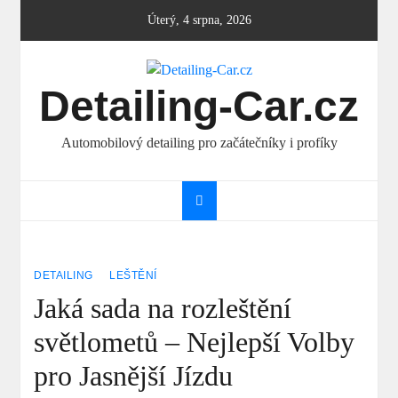
Skip
Úterý, 4 srpna, 2026
to
content
Detailing-Car.cz
Automobilový detailing pro začátečníky i profíky
DETAILING
LEŠTĚNÍ
Jaká sada na rozleštění
světlometů – Nejlepší Volby
pro Jasnější Jízdu