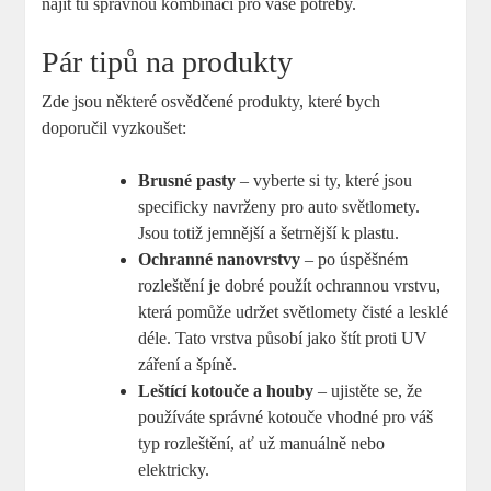
najít tu správnou kombinaci pro vaše potřeby.
Pár tipů na produkty
Zde jsou některé osvědčené produkty, které bych
doporučil vyzkoušet:
Brusné pasty
– vyberte si ty, které ⁤jsou
specificky⁢ navrženy pro auto světlomety.
Jsou totiž jemnější ‍a šetrnější k plastu.
Ochranné nanovrstvy
– po úspěšném
rozleštění je dobré použít ochrannou vrstvu,
která pomůže udržet světlomety čisté a lesklé
déle. Tato vrstva působí ⁢jako štít proti ​UV
záření a⁤ špíně.
Leštící kotouče a houby
– ujistěte se, že
používáte správné kotouče vhodné pro ‌váš
typ rozleštění,‌ ať už manuálně nebo
elektricky.