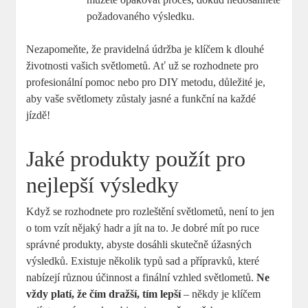
požadovaného výsledku.
Nezapomeňte, že pravidelná údržba je klíčem k⁣ dlouhé
životnosti vašich světlometů. Ať už se rozhodnete pro
profesionální pomoc nebo pro DIY metodu, důležité je,
aby vaše světlomety zůstaly jasné a funkční na každé
jízdě!
Jaké produkty použít pro
nejlepší výsledky
Když se rozhodnete pro rozleštění světlometů,‍ není to jen
o tom vzít nějaký hadr a jít na to. Je dobré mít po ruce
správné produkty, abyste‌ dosáhli skutečně úžasných
výsledků. ‍Existuje několik typů sad a přípravků, které
nabízejí ⁣různou účinnost a finální vzhled světlometů.
Ne
vždy platí, že čím dražší, tím lepší
– někdy je klíčem