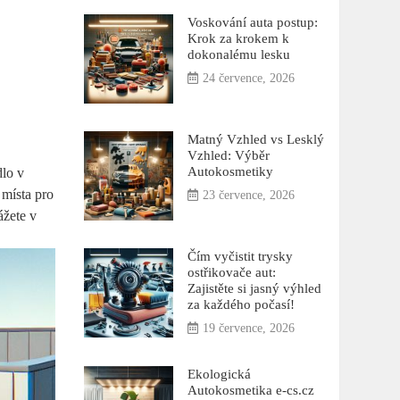
Voskování auta postup:
Krok za krokem k
dokonalému lesku
24 července, 2026
Matný Vzhled vs Lesklý
Vzhled: Výběr
Autokosmetiky
lo ⁢v
místa ⁢pro
23 července, 2026
ážete v
Čím vyčistit trysky
ostřikovače aut:
Zajistěte si jasný výhled
za každého počasí!
19 července, 2026
Ekologická
Autokosmetika e-cs.cz