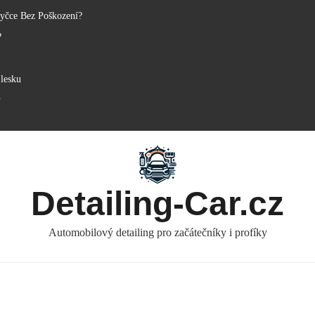
yčce Bez Poškození?
?
lesku
y
Detailing-Car.cz
Automobilový detailing pro začátečníky i profíky