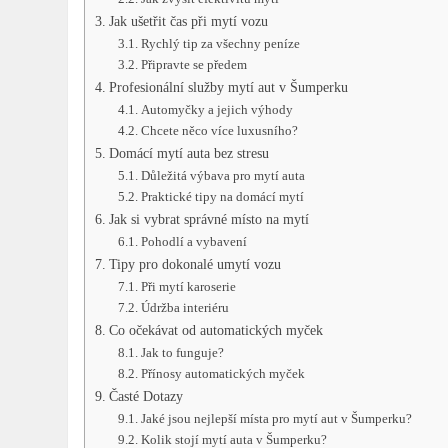
Jak⁣ ušetřit čas při‌ mytí ⁤vozu
Rychlý tip za všechny peníze
Připravte se předem
Profesionální služby mytí aut v Šumperku
Automyčky a jejich výhody
Chcete něco více ‍luxusního?
Domácí mytí⁢ auta bez stresu
Důležitá výbava pro mytí⁢ auta
Praktické tipy na​ domácí mytí
Jak⁤ si vybrat správné místo na⁢ mytí
Pohodlí a vybavení
Tipy ‌pro dokonalé ​umytí vozu
Při mytí karoserie
Údržba interiéru
Co očekávat‍ od automatických myček
Jak to funguje?
Přínosy automatických myček
Časté Dotazy
Jaké‌ jsou nejlepší místa pro mytí‍ aut ​v ⁤Šumperku?
Kolik⁢ stojí mytí auta v Šumperku?