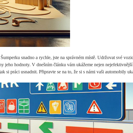
 Šumperku snadno‍ a ‍rychle, jste‌ na‌ správném ​místě. ⁣Udržovat své vozid
rany jeho hodnoty. V‍ dnešním článku vám​ ukážeme‍ nejen nejefektivnější‍ 
jak si práci usnadnit. Připravte se na to, že si s námi vaši automobily uk