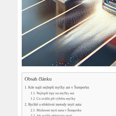
Obsah článku
Kde najít nejlepší myčky aut⁢ v Šumperku
Nejlepší tipy na ‌myčky aut
Co zvážit‍ při výběru myčky
Rychlé a efektivní metody mytí auta
Možnosti mytí auta v⁣ Šumperku
Jak‌ zvýšit efektivitu‌ mytí