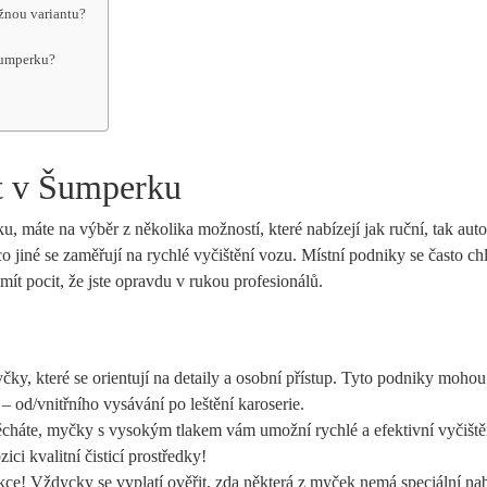
žnou variantu?
Šumperku?
t⁢ v Šumperku
 máte⁤ na výběr z ‍několika‍ možností, které⁣ nabízejí jak ruční, tak au
o jiné se ⁤zaměřují na⁢ rychlé vyčištění⁣ vozu. ​Místní podniky se‌ často​ ch
mít pocit, že jste opravdu ⁤v rukou profesionálů.
ky, které se orientují na detaily a osobní přístup. Tyto podniky mohou
 od/vnitřního vysávání po leštění karoserie.
háte,⁤ myčky s vysokým tlakem vám⁣ umožní⁤ rychlé a efektivní vyčištěn
ici ⁣kvalitní čisticí prostředky!
akce! Vždycky se‌ vyplatí ověřit, zda některá z myček nemá speciální na