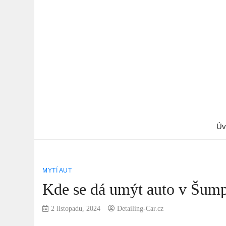
Úv
MYTÍ AUT
Kde se dá umýt auto v Šump
2 listopadu, 2024
Detailing-Car.cz