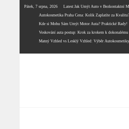
Skip
Pátek, 7 srpna, 2026
Latest:
Jak Umýt Auto v Bezkontaktní M
to
Autokosmetika Praha Cena: Kolik Zaplatíte za Kvalitu
content
Kde si Mohu Sám Umýt Motor Auta? Praktické Rady!
Voskování auta postup: Krok za krokem k dokonalému 
Matný Vzhled vs Lesklý Vzhled: Výběr Autokosmetik