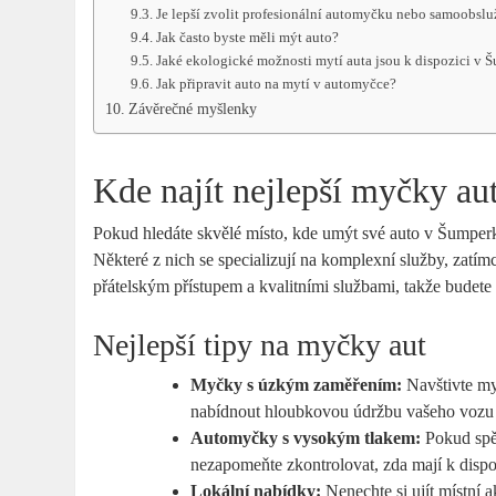
Je lepší zvolit profesionální automyčku nebo samoobslu
Jak​ často byste měli mýt auto?
Jaké ekologické možnosti mytí auta jsou k dispozici v 
Jak připravit​ auto na mytí v ‌automyčce?
Závěrečné​ myšlenky
Kde najít nejlepší myčky au
Pokud hledáte skvělé místo, kde⁢ umýt své auto v Šumperku,
Některé z nich⁢ se specializují ⁢na⁣ komplexní služby,‌ zatímc
přátelským přístupem a ⁣kvalitními službami, takže‌ budete 
Nejlepší tipy na ‌myčky aut
Myčky s ​úzkým zaměřením:
Navštivte myč
nabídnout hloubkovou údržbu ⁢vašeho vozu‍ –
Automyčky s vysokým⁤ tlakem:
Pokud spěc
nezapomeňte zkontrolovat,⁢ zda ‌mají ​k dispoz
Lokální ⁢nabídky:
Nenechte ⁢si ujít místní 