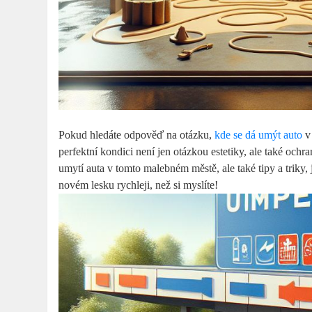
Pokud ​hledáte‌ odpověď na otázku,
kde se dá umýt auto
v‌
perfektní kondici není ​jen otázkou estetiky,‌ ale také och
umytí‌ auta v tomto malebném městě, ale také tipy‌ a triky, 
novém lesku⁣ rychleji, než si myslíte!