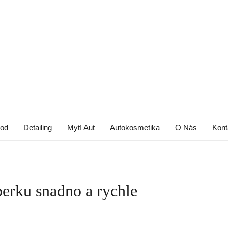
od
Detailing
Mytí Aut
Autokosmetika
O Nás
Kont
erku snadno a rychle