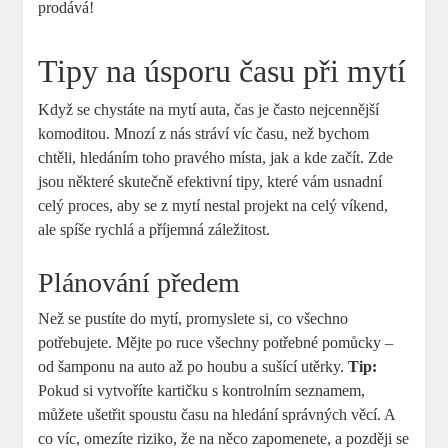
prodává!
Tipy na úsporu času při mytí
Když se chystáte na mytí auta, čas je často nejcennější
komoditou. Mnozí z nás stráví víc času, než bychom
chtěli, hledáním toho pravého místa, jak a kde začít. Zde
jsou některé skutečně efektivní tipy, které vám usnadní
celý proces, aby se z mytí nestal projekt na celý víkend,
ale spíše rychlá a příjemná záležitost.
Plánování předem
Než se pustíte do mytí, promyslete si, co všechno
potřebujete. Mějte po ruce všechny potřebné pomůcky –
od šamponu na auto až po houbu a sušící utěrky.
Tip:
Pokud si vytvoříte kartičku s kontrolním seznamem,
můžete ušetřit spoustu času na hledání správných věcí. A
co víc, omezíte riziko, že na něco zapomenete, a později se