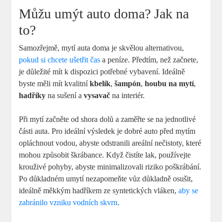
Můžu umýt auto doma? Jak na
to?
Samozřejmě, mytí auta doma je skvělou alternativou,
pokud si chcete ušetřit čas
a peníze. Předtím, než začnete,
je důležité mít k dispozici potřebné vybavení. Ideálně
byste měli mít kvalitní
kbelík
,
šampón
,
houbu na mytí
,
hadříky
na sušení a
vysavač
na interiér.
Při mytí začněte od shora dolů a zaměřte se na jednotlivé
části auta. Pro ideální výsledek je dobré auto před mytím
opláchnout vodou, abyste odstranili areální nečistoty, které
mohou způsobit škrábance. Když čistíte lak, používejte
krouživé pohyby, abyste minimalizovali riziko poškrábání.
Po důkladném umytí nezapomeňte vůz důkladně osušit,
ideálně měkkým hadříkem ze syntetických vláken,
aby se
zabránilo vzniku vodních skvrn
.