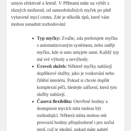
umyto efektivně a šetrně. V Příbrami máte na výběr z
různých možností, od samoobslužných myček po plně
vybavené mycí centra. Zde je několik tipů, které vám
mohou usnadnit rozhodování:
Typ myčky:
Zvažte, zda preferujete myčku
s automatizovaným systémem, nebo raději
myčku, kde si auto umyjete sami. Každý typ
má své výhody a nevýhody.
Úroveň služeb:
Některé myčky nabízejí
doplňkové služby, jako je voskování nebo
čištění interiéru. Pokud si chcete dopřát
komplexní péči, hledejte zařízení, která tyto
služby nabízejí.
Časová flexibilita:
Otevřené hodiny a
dostupnost mycích míst mohou být
rozhodující. Některá místa mohou mít
provozní hodiny přizpůsobené i pro noční
mytí, což je ideální, pokud máte nabitý