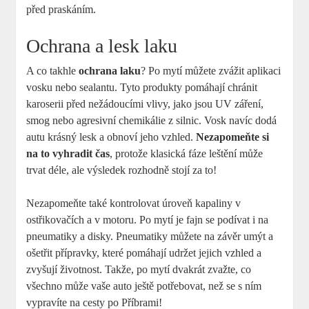
před praskáním.
Ochrana a lesk laku
A co takhle
ochrana laku
? Po mytí můžete zvážit aplikaci
vosku nebo sealantu. Tyto produkty pomáhají chránit
karoserii před nežádoucími vlivy, jako jsou UV záření,
smog nebo agresivní chemikálie z silnic. Vosk navíc dodá
autu krásný lesk a obnoví jeho vzhled.
Nezapomeňte si
na to vyhradit čas
, protože klasická fáze leštění může
trvat déle, ale výsledek rozhodně stojí za to!
Nezapomeňte také kontrolovat úroveň kapaliny v
ostřikovačích a v motoru. Po mytí je fajn se podívat i na
pneumatiky a disky. Pneumatiky můžete na závěr umýt a
ošetřit přípravky, které pomáhají udržet jejich vzhled a
zvyšují životnost. Takže, po mytí dvakrát zvažte, co
všechno může vaše auto ještě potřebovat, než se s ním
vypravíte na cesty po Příbrami!