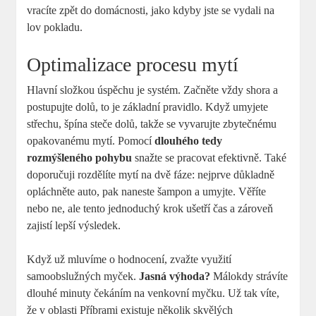
vracíte zpět do domácnosti, jako kdyby jste se vydali na
lov pokladu.
Optimalizace procesu mytí
Hlavní složkou úspěchu je systém. Začněte vždy shora a
postupujte dolů, to je základní pravidlo. Když umyjete
střechu, špína steče dolů, takže se vyvarujte zbytečnému
opakovanému mytí. Pomocí
dlouhého tedy
rozmýšleného pohybu
snažte se pracovat efektivně. Také
doporučuji rozdělíte mytí na dvě fáze: nejprve důkladně
opláchněte auto, pak naneste šampon a umyjte. Věříte
nebo ne, ale tento jednoduchý krok ušetří čas a zároveň
zajistí lepší výsledek.
Když už mluvíme o hodnocení, zvažte využití
samoobslužných myček.
Jasná výhoda?
Málokdy strávíte
dlouhé minuty čekáním na venkovní myčku. Už tak víte,
že v oblasti Příbrami existuje několik skvělých