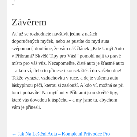
„`
Závěrem
Ať už se rozhodnete navštívit jednu z našich
doporučených myček, nebo se pustíte do mytí auta
svépomocí, doufáme, že vám náš článek „Kde Umýt Auto
v Příbrami? Skvělé Tipy pro Vás!“ pomohl najít to pravé
místo pro váš vůz. Nezapomeňte, čisté auto je šťastné auto
– a kdo ví, třeba to přinese i kousek štěstí do vašeho dne!
Takže vyrazte, vzduchovku v ruce, a dejte vašemu autu
láskyplnou péči, kterou si zaslouží. A kdo ví, možná se při
tom i pobavíte! Na mytí aut v Příbrami jsou skvělé tipy,
které vás dovedou k úspěchu – a my jsme tu, abychom
vám je přinesli.
←
Jak Na Leštění Auta – Kompletní Průvodce Pro