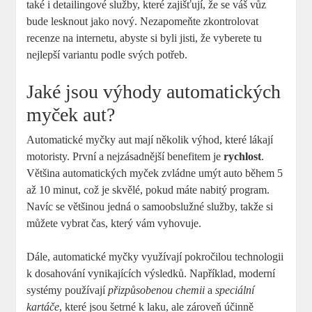
také i detailingové služby, které zajišťují, že se váš vůz
bude lesknout jako nový. Nezapomeňte zkontrolovat
recenze na internetu, abyste si byli jisti, že vyberete tu
nejlepší variantu podle svých potřeb.
Jaké jsou výhody automatických
myček aut?
Automatické myčky aut mají několik výhod, které lákají
motoristy. První a nejzásadnější benefitem je
rychlost
.
Většina automatických myček zvládne umýt auto během 5
až 10 minut, což je skvělé, pokud máte nabitý program.
Navíc se většinou jedná o samoobslužné služby, takže si
můžete vybrat čas, který vám vyhovuje.
Dále, automatické myčky využívají pokročilou technologii
k dosahování vynikajících výsledků. Například, moderní
systémy používají
přizpůsobenou chemii
a
speciální
kartáče
, které jsou šetrné k laku, ale zároveň účinně