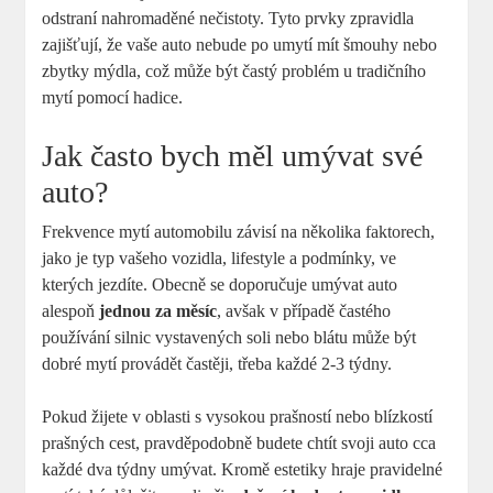
odstraní nahromaděné nečistoty. Tyto prvky zpravidla
zajišťují, že vaše auto nebude po umytí mít šmouhy nebo
zbytky mýdla, což může být častý problém u tradičního
mytí pomocí hadice.
Jak často bych měl umývat své
auto?
Frekvence mytí automobilu závisí na několika faktorech,
jako je typ vašeho vozidla, lifestyle a podmínky, ve
kterých jezdíte. Obecně se doporučuje umývat auto
alespoň
jednou za měsíc
, avšak v případě častého
používání silnic vystavených soli nebo blátu může být
dobré mytí provádět častěji, třeba každé 2-3 týdny.
Pokud žijete v oblasti s vysokou prašností nebo blízkostí
prašných cest, pravděpodobně budete chtít svoji auto cca
každé dva týdny umývat. Kromě estetiky hraje pravidelné