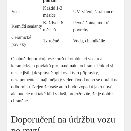
použití
Každé 1-3
Vosk
UV záření, škrábance
měsíce
Každých 6
Pevná špína, mokré
Kemičtí sealanty
měsíců
povrchy
Ceramické
1x ročně
Voda, chemikálie
povlaky
Osobně doporučuji vyzkoušet kombinaci vosku a
keramických povlaků pro maximální ochranu. Pokud si
nejste jisti, jak správně aplikovat tyto přípravky,
nezapomeňte si najít nějaký videonávod nebo se obrátit na
odborníka. Nejen že vaše auto bude vypadat jako nové,
ale budete mít také klid v duši, protože víte, že je dobře
chráněné.
Doporučení na údržbu vozu
po mytí