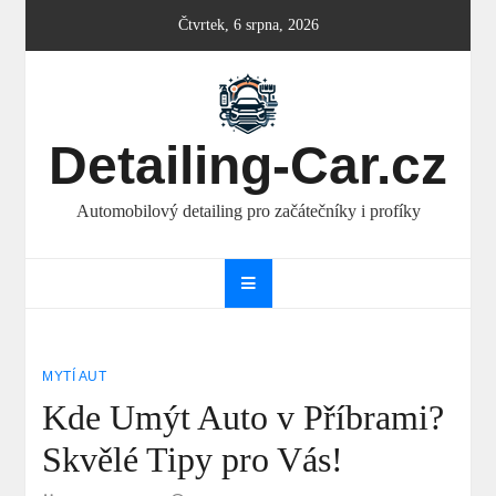
Skip
Čtvrtek, 6 srpna, 2026
to
content
Detailing-Car.cz
Automobilový detailing pro začátečníky i profíky
MYTÍ AUT
Kde Umýt Auto v Příbrami?
Skvělé Tipy pro Vás!