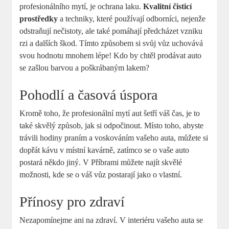
profesionálního mytí, je ochrana laku.
Kvalitní čisticí
prostředky
a techniky, které používají odborníci, nejenže
odstraňují nečistoty, ale také pomáhají předcházet vzniku
rzi a dalších škod. Tímto způsobem si svůj vůz uchovává
svou hodnotu mnohem lépe! Kdo by chtěl prodávat auto
se zašlou barvou a poškrábaným lakem?
Pohodlí a časová úspora
Kromě toho, že profesionální mytí aut šetří váš čas, je to
také skvělý způsob, jak si odpočinout. Místo toho, abyste
trávili hodiny praním a voskováním vašeho auta, můžete si
dopřát kávu v místní kavárně, zatímco se o vaše auto
postará někdo jiný. V Příbrami můžete najít skvělé
možnosti, kde se o váš vůz postarají jako o vlastní.
Přínosy pro zdraví
Nezapomínejme ani na zdraví. V interiéru vašeho auta se