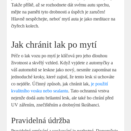
Takže příště, až se rozhodnete dát svému autu sprchu,
mějte na paměti tyto drobnosti a úspěch je zaručen!
Hlavně nespěchejte, neboť mytí auta je jako meditace na
čtyřech kolech.
Jak chránit lak po mytí
Péče o lak vozu po mytí je klíčová pro jeho dlouhou
životnost a skvělý vzhled. Když vyjdete z automyčky a
váš automobil se leskne jako nový, nesmíte zapomínat na
jednoduché kroky, které zajistí, že tento lesk si uchováte
co nejdéle. Účinný způsob, jak chránit lak,
je použití
kvalitního vosku nebo sealantu
. Tato ochranná vrstva
nejenže dodá autu brilantní lesk, ale také ho chrání před
UV zářením, znečištěním a drobnými škrábanci.
Pravidelná údržba
Pravidelné umývání a voskování je nezbytné. Doporučuje