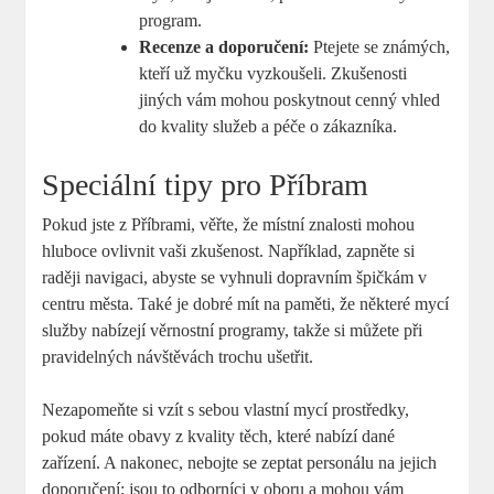
program.
Recenze a doporučení:
Ptejete se známých,
kteří už myčku vyzkoušeli. Zkušenosti
jiných vám mohou poskytnout cenný vhled
do kvality služeb a péče o zákazníka.
Speciální tipy pro Příbram
Pokud jste z Příbrami, věřte, že místní znalosti mohou
hluboce ovlivnit vaši zkušenost. Například, zapněte si
raději navigaci, abyste se vyhnuli dopravním špičkám v
centru města. Také je dobré mít na paměti, že některé mycí
služby nabízejí věrnostní programy, takže si můžete při
pravidelných návštěvách trochu ušetřit.
Nezapomeňte si vzít s sebou vlastní mycí prostředky,
pokud máte obavy z kvality těch, které nabízí dané
zařízení. A nakonec, nebojte se zeptat personálu na jejich
doporučení; jsou to odborníci v oboru a mohou vám