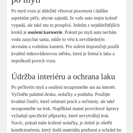
Po mytí vozu je důležité věnovat pozornost i dalším
aspektům péče, abyste zajistili, že vaše auto nejen krásně
vypadá, ale také mu to prospívá. Jedním z nejdůležitějších
kroků je
osušení karoserie
. Pokud po mytí auta necháte
vodu zasychat sama, může to vést k nevzhledným
skvrnám a vodnímu kameni. Pro sušení doporučuji použít
kvalitní mikrovláknovou utěrku, která je šetrná k laku a
nepoškodí povrch vozu.
Údržba interiéru a ochrana laku
Po pečlivém mytí a osušení nezapomeňte ani na interiér.
Vyčistěte palubní desku, sedačky a podlahu. Použijte
kvalitní čističe, které odstraní prach a nečistoty, ale také
nezapomeňte na lesk. Například matné povrchové úpravy
vyžadují specifické přípravky, které nevytvářejí lesk.
Navíc, pokud máte kožené sedačky, je dobré je ošetřit
kondicionérem, který dodá materiálu pružnost a ochrání ho