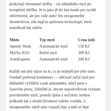
poskytují všestranné služby – od základního mytí po
kompletní údržbu. Je to jako jít do fast foodu pro rychlé
občerstvení, ale pro vaše auto! Jen nezapomeňte
zkontrolovat, zda mají tu správnou technologii, která
nepoškodí lak nátěru.
Místo
Typ mytí
Cena (od)
Speedy Wash
Automatické mytí
150 Kč
Myčka H2O
Ruční mytí
300 Kč
AutoExpress
Automatické mytí
200 Kč
Každý má jiný názor na to, co je nejlepší pro jeho auto.
Osobně preferuji kombinaci — občasné ruční mytí pro
důkladné vyčištění a pak automatiku, když jsem v
časovém presu. Důležité je, abyste nepodceňovali význam
pravidelného mytí, protože špína a nečistoty mohou
poškodit lak a zkrátit životnost vašeho vozidla. A
nezapomeňte: myté auto vypadá lépe a také se lépe