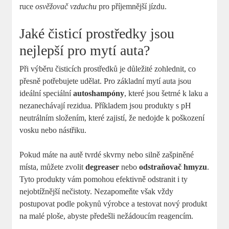
ruce
osvěžovač vzduchu
pro příjemnější jízdu.
Jaké čisticí prostředky jsou
nejlepší pro mytí auta?
Při výběru čisticích prostředků je důležité zohlednit, co
přesně potřebujete udělat. Pro základní mytí auta jsou
ideální speciální
autoshampóny
, které jsou šetrné k laku a
nezanechávají rezidua. Příkladem jsou produkty s pH
neutrálním složením, které zajistí, že nedojde k poškození
vosku nebo nástřiku.
Pokud máte na autě tvrdé skvrny nebo silně zašpiněné
místa, můžete zvolit
degreaser
nebo
odstraňovač hmyzu
.
Tyto produkty vám pomohou efektivně odstranit i ty
nejobtížnější nečistoty. Nezapomeňte však vždy
postupovat podle pokynů výrobce a testovat nový produkt
na malé ploše, abyste předešli nežádoucím reagencím.