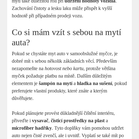
mytí také důležitou roli při
udržení hodnoty vozidla
.
Zachování čistoty a lesku laku může přispět k vyšší
hodnotě při případném prodeji vozu.
Co si mám vzít s sebou na mytí
auta?
Pokud se chystáte myt auto v samoobslužné myčce, je
dobré mít s sebou několik základních věcí. Především
nezapomeňte na
hotovost nebo kartu
, protože většina
myček požaduje platbu na místě. Dalším důležitým
elementem je
šampón na mytí
a
hladka na sušení
, pokud
preferujete vlastní produkty, které znáte a kterým
důvěřujete.
Pokud plánujete provést důkladnější čištění interiéru,
přiveďte i
vysavač
,
čisticí prostředky na plast
a
microfiber hadříky
. Tyto doplňky vám pomohou udržet
auto nejen čisté zvenčí, ale i uvnitř. Vyplatí se také mít po