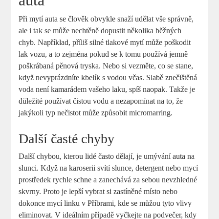
auta
Při mytí auta se člověk obvykle snaží udělat vše správně,
ale i tak se může nechtěně dopustit několika běžných
chyb. Například, příliš silné tlakové mytí může poškodit
lak vozu, a to zejména pokud se k tomu používá jemně
poškrábaná pěnová tryska. Nebo si vezměte, co se stane,
když nevyprázdníte kbelík s vodou včas. Slabě znečištěná
voda není kamarádem vašeho laku, spíš naopak. Takže je
důležité používat čistou vodu a nezapomínat na to, že
jakýkoli typ nečistot může způsobit micromarring.
Další časté chyby
Další chybou, kterou lidé často dělají, je umývání auta na
slunci. Když na karoserii svítí slunce, detergent nebo mycí
prostředek rychle schne a zanechává za sebou nevzhledné
skvrny. Proto je lepší vybrat si zastíněné místo nebo
dokonce mycí linku v Příbrami, kde se můžou tyto vlivy
eliminovat. V ideálním případě vyčkejte na podvečer, kdy