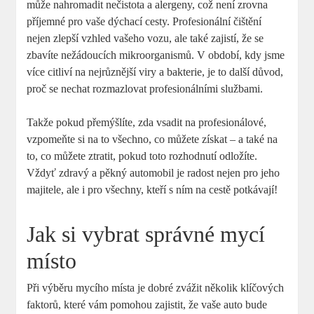
může nahromadit nečistota a alergeny, což není zrovna
příjemné pro vaše dýchací cesty. Profesionální čištění
nejen zlepší vzhled vašeho vozu, ale také zajistí, že se
zbavíte nežádoucích mikroorganismů. V období, kdy jsme
více citliví na nejrůznější viry a bakterie, je to další důvod,
proč se nechat rozmazlovat profesionálními službami.
Takže pokud přemýšlíte, zda vsadit na profesionálové,
vzpomeňte si na to všechno, co můžete získat – a také na
to, co můžete ztratit, pokud toto rozhodnutí odložíte.
Vždyť zdravý a pěkný automobil je radost nejen pro jeho
majitele, ale i pro všechny, kteří s ním na cestě potkávají!
Jak si vybrat správné mycí
místo
Při výběru mycího místa je dobré zvážit několik klíčových
faktorů, které vám pomohou zajistit, že vaše auto bude