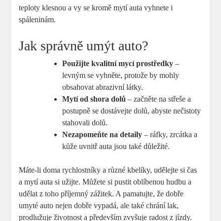
teploty klesnou a vy se kromě mytí auta vyhnete i
spáleninám.
Jak správně umýt auto?
Použijte kvalitní mycí prostředky
–
levným se vyhněte, protože by mohly
obsahovat abrazivní látky.
Mytí od shora dolů
– začněte na střeše a
postupně se dostávejte dolů, abyste nečistoty
stahovali dolů.
Nezapomeňte na detaily
– ráfky, zrcátka a
kůže uvnitř auta jsou také důležité.
Máte-li doma rychlostníky a různé kbelíky, udělejte si čas
a mytí auta si užijte. Můžete si pustit oblíbenou hudbu a
udělat z toho příjemný zážitek. A pamatujte, že dobře
umyté auto nejen dobře vypadá, ale také chrání lak,
prodlužuje životnost a především zvyšuje radost z jízdy.