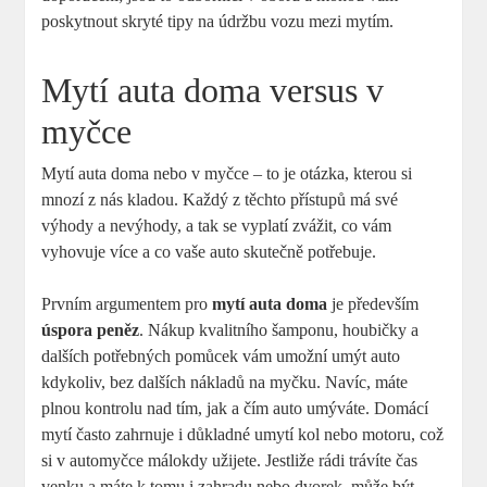
poskytnout skryté tipy na údržbu vozu mezi mytím.
Mytí auta doma versus v
myčce
Mytí auta doma nebo v myčce – to je otázka, kterou si
mnozí z nás kladou. Každý z těchto přístupů má své
výhody a nevýhody, a tak se vyplatí zvážit, co vám
vyhovuje více a co vaše auto skutečně potřebuje.
Prvním argumentem pro
mytí auta doma
je především
úspora peněz
. Nákup kvalitního šamponu, houbičky a
dalších potřebných pomůcek vám umožní umýt auto
kdykoliv, bez dalších nákladů na myčku. Navíc, máte
plnou kontrolu nad tím, jak a čím auto umýváte. Domácí
mytí často zahrnuje i důkladné umytí kol nebo motoru, což
si v automyčce málokdy užijete. Jestliže rádi trávíte čas
venku a máte k tomu i zahradu nebo dvorek, může být