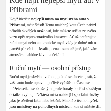
Kde najít nejlepší mytí aut v
Příbrami
Když hledáte
nejlepší místo na mytí svého auta v
Příbrami
, máte štěstí! Tento malebný kout Čech nabízí
několik skvělých možností, kde můžete udělat ze svého
vozu opět reprezentativního krasavce. Ať už preferujete
ruční umytí nebo automatické mytí, vždy je dobré mít na
paměti pár věcí — kvalita, cena a samozřejmě, jaká vám
atmosféra nabídne kávu na čekání!
Ruční mytí — osobní přístup
Ruční mytí je skvělou volbou, pokud se chcete ujistit, že
vaše auto bude opravdu pečlivě vyčištěno. Často se
můžete setkat se zkušenými profesionály, kteří si s každým
detailem vyhrají. Některá místa nabízejí i speciální služby,
jako je ošetření laku nebo leštění. Mnohé z těchto myček
jsou
umístěny na pohodlných místech
, kde si můžete dát