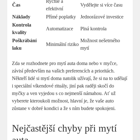
Rychlé a
Čas
Vydělejte si více času
efektivní
Náklady
Přímé poplatky
Jednorázové investice
Kontrola
Automatizace
Plná kontrola
kvality
Poškrábání
Možnost nešetrného
Minimální riziko
laku
mytí
Zda se rozhodnete pro mytí auta doma nebo v myčce,
závisí především na vašich preferencích a prioritách.
Někteří lidé si mytí doma natolik užívají, že si na to udělají
i speciální víkendové rituály, jiní pak raději skočí do
myčky a ven vyjedou s co nejmenší námahou. Ať už
vyberete kteroukoli možnost, hlavní je, že vaše auto
zůstane v dobré kondici a že s ním budete spokojeni.
Nejčastější chyby při mytí