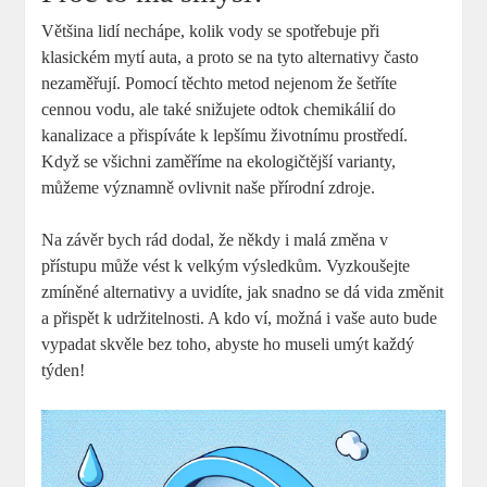
Většina lidí nechápe, kolik vody se spotřebuje při
klasickém mytí auta, a proto se na tyto alternativy často
nezaměřují. Pomocí těchto metod nejenom že šetříte
cennou vodu, ale také snižujete odtok chemikálií do
kanalizace a přispíváte k lepšímu životnímu prostředí.
Když se všichni zaměříme na ekologičtější varianty,
můžeme významně ovlivnit naše přírodní zdroje.
Na závěr bych rád dodal, že někdy i malá změna v
přístupu může vést k velkým výsledkům. Vyzkoušejte
zmíněné alternativy a uvidíte, jak snadno se dá vida změnit
a přispět k udržitelnosti. A kdo ví, možná i vaše auto bude
vypadat skvěle bez toho, abyste ho museli umýt každý
týden!