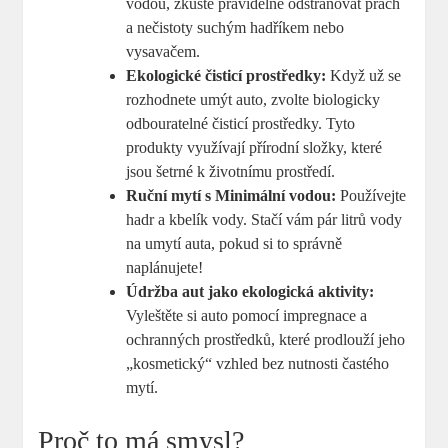
vodou, zkuste pravidelně odstraňovat prach
a nečistoty suchým hadříkem nebo
vysavačem.
Ekologické čisticí prostředky:
Když už se
rozhodnete umýt auto, zvolte biologicky
odbouratelné čisticí prostředky. Tyto
produkty využívají přírodní složky, které
jsou šetrné k životnímu prostředí.
Ruční mytí s Minimální vodou:
Používejte
hadr a kbelík vody. Stačí vám pár litrů vody
na umytí auta, pokud si to správně
naplánujete!
Údržba aut jako ekologická aktivity:
Vyleštěte si auto pomocí impregnace a
ochranných prostředků, které prodlouží jeho
„kosmetický“ vzhled bez nutnosti častého
mytí.
Proč to má smysl?