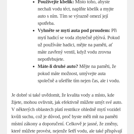
Používejte kbelík:
Místo toho, abyste
nechali vodu téct, naplňte kbelík a myjte
auto s ním. Tím se výrazně omezí její
spotřeba.
Vyhněte se mytí auta pod proudem:
Při
mytí hadicí se voda zbytečně plýtvá. Pokud
už používáte hadici, mějte na paměti, ať
máte zavřený ventil, když vodu zrovna
nepotřebujete.
Máte-li druhé auto?
Mějte na paměti, že
pokud máte možnost, umývejte auta
společně a ušetříte tím nejen čas, ale i vodu.
Je dobré si také uvědomit, že kvalita vody a místo, kde
žijete, mohou ovlivnit, jak efektivně můžete umýt své auto.
V některých oblastech platí restrikce ohledně mytí vozidel
kvůli suchu, což je důvod, proč byste měli mít na paměti
místní zákony a doporučení. Celkově je jasné, že změny,
které můžete provést, nejenže šetří vodu, ale také přispívají