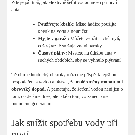
Zde je pár tipů, jak efektivně šetřit vodou nejen při mytí
auta:
Používejte kbelík:
Místo hadice použijte
kbelík na vodu a houbičku.
Myjte v garáži:
Můžete využít suché mytí,
což výrazně snižuje vodní nároky.
Časové plány:
Myslete na údržbu auta v
suchých obdobích, aby se vyhnulo plýtvání.
Těmito jednoduchými kroky můžeme přispět k lepšímu
hospodaření s vodou a ukázat, že
malé změny mohou mít
obrovský dopad
. A pamatujte, že šetření vodou není jen o
tom, co děláme dnes, ale také o tom, co zanecháme
budoucím generacím.
Jak snížit spotřebu vody při
mytí