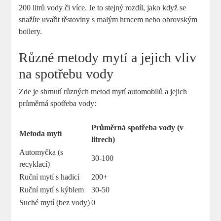
200 litrů vody či více. Je to stejný rozdíl, jako když se
snažíte uvařit těstoviny s malým hrncem nebo obrovským
boilery.
Různé metody mytí a jejich vliv
na spotřebu vody
Zde je shrnutí různých metod mytí automobilů a jejich
průměrná spotřeba vody:
Průměrná spotřeba vody (v
Metoda mytí
litrech)
Automyčka (s
30-100
recyklací)
Ruční mytí s hadicí
200+
Ruční mytí s kýblem
30-50
Suché mytí (bez vody)
0