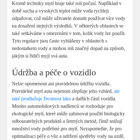
Kromě techniky mytí hraje také roli počasí. Například v
době sucha a vysokých teplot může voda rychleji
odpařovat, což může uživatele donutit používat více vody
na dosažení stejných výsledků. V některých oblastech se
také setkáváme s omezeními v tom, kolik vody lze použít.
Tyto regulace jsou často vyhlášeny v oblastech s
nedostatkem vody a mohou mít značný dopad na způsob,
jakým si řidiči myjí svá auta.
Údržba a péče o vozidlo
Nelze opomenout ani pravidelnou údržbu vozidla.
Pravidelné mytí auta nejenom zlepšuje jeho vzhled,
ale
také prodlužuje životnost laku
a dalších částí vozidla.
Mnoho automobilových nadšenců se rozhoduje pro
ekologické mytí, které může zahrnovat použití biologicky
odbouratelných produktů a šetrných metod, čímž snižují
množství vody potřebné pro mytí. Nezapomeňte, že pro
optimalizaci péče o vůz a udržení spotřeby vody na uzdě,