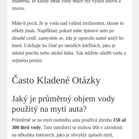
znamená, že každý litrák vody může být využit znovu a
znovu.
Máte-li pocit, že je voda nad vašimi možnostmi, zkuste to
někdy jinak. Například, pokud máte špinavé auto po
dlouhé cestě, zamyslete se, zda je opravdu nutné umýt ho
hned. Udržujte ho čisté po menších údržbách, jako je
utírání prachu nebo stírání bláta. Tak můžete ušetřit vodu a
zejména peníze.
Často Kladené Otázky
Jaký je průměrný objem vody
použitý na mytí auta?
Průměrně se na mytí osobního auta používá zhruba
150 až
300 litrů vody
. Tato množství se mohou lišit v závislosti
na několika faktorech, jako je obvyklý způsob mytí,