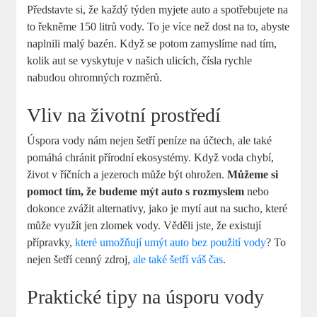
Představte si, že každý týden myjete auto a spotřebujete na
to řekněme 150 litrů vody. To je více než dost na to, abyste
naplnili malý bazén. Když se potom zamyslíme nad tím,
kolik aut se vyskytuje v našich ulicích, čísla rychle
nabudou ohromných rozměrů.
Vliv na životní prostředí
Úspora vody nám nejen šetří peníze na účtech, ale také
pomáhá chránit přírodní ekosystémy. Když voda chybí,
život v říčních a jezeroch může být ohrožen.
Můžeme si
pomoct tím, že budeme mýt auto s rozmyslem
nebo
dokonce zvážit alternativy, jako je mytí aut na sucho, které
může využít jen zlomek vody. Věděli jste, že existují
přípravky,
které umožňují umýt auto bez použití vody
? To
nejen šetří cenný zdroj,
ale také šetří váš čas
.
Praktické tipy na úsporu vody