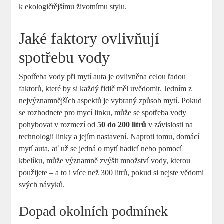
k ekologičtějšímu životnímu stylu.
Jaké faktory ovlivňují
spotřebu vody
Spotřeba vody při mytí auta je ovlivněna celou řadou
faktorů, které by si každý řidič měl uvědomit. Jedním z
nejvýznamnějších aspektů je vybraný způsob mytí. Pokud
se rozhodnete pro mycí linku, může se spotřeba vody
pohybovat v rozmezí od
50 do 200 litrů
v závislosti na
technologii linky a jejím nastavení. Naproti tomu, domácí
mytí auta, ať už se jedná o mytí hadicí nebo pomocí
kbelíku, může významně zvýšit množství vody, kterou
použijete – a to i více než 300 litrů, pokud si nejste vědomi
svých návyků.
Dopad okolních podmínek