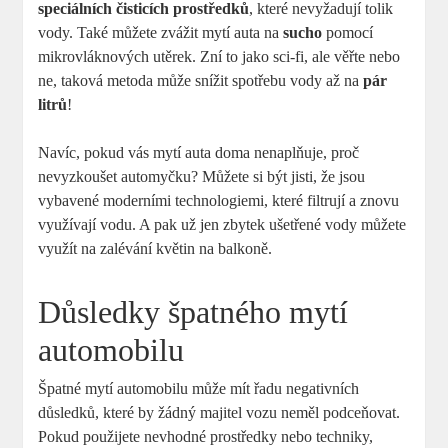
speciálních čisticích prostředků
, které nevyžadují tolik
vody. Také můžete zvážit mytí auta na
sucho
pomocí
mikrovláknových utěrek. Zní to jako sci-fi, ale věřte nebo
ne, taková metoda může snížit spotřebu vody až na
pár
litrů
!
Navíc, pokud vás mytí auta doma nenaplňuje, proč
nevyzkoušet automyčku? Můžete si být jisti, že jsou
vybavené moderními technologiemi, které filtrují a znovu
využívají vodu. A pak už jen zbytek ušetřené vody můžete
využít na zalévání květin na balkoně.
Důsledky špatného mytí
automobilu
Špatné mytí automobilu může mít řadu negativních
důsledků, které by žádný majitel vozu neměl podceňovat.
Pokud použijete nevhodné prostředky nebo techniky,