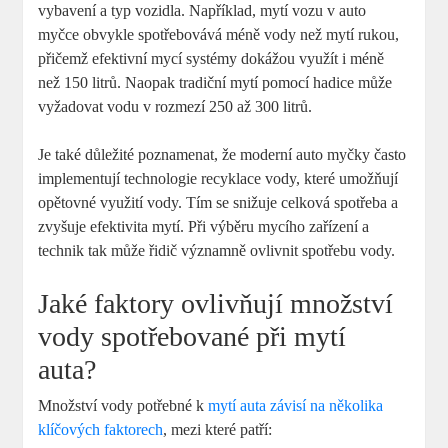
vybavení a typ vozidla. Například, mytí vozu v auto
myčce obvykle spotřebovává méně vody než mytí rukou,
přičemž efektivní mycí systémy dokážou využít i méně
než 150 litrů. Naopak tradiční mytí pomocí hadice může
vyžadovat vodu v rozmezí 250 až 300 litrů.
Je také důležité poznamenat, že moderní auto myčky často
implementují technologie recyklace vody, které umožňují
opětovné využití vody. Tím se snižuje celková spotřeba a
zvyšuje efektivita mytí. Při výběru mycího zařízení a
technik tak může řidič významně ovlivnit spotřebu vody.
Jaké faktory ovlivňují množství
vody spotřebované při mytí
auta?
Množství vody potřebné k
mytí auta závisí na několika
klíčových faktorech
, mezi které patří: