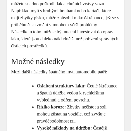
můžete snadno poškodit lak a chránící vrstvy vozu.
Například mytí s hrubými houbami nebo kartáči, které
mají zbytky písku, může způsobit mikroškrábance, jež se v
průběhu času změní v mnohem větší problémy.
Následkem toho můžete být nuceni investovat do oprav
laku, které jsou daleko nákladnější než pořízení správných
čisticích prostředků.
Možné následky
Mezi další následky špatného mytí automobilu patří:
Oslabení struktury laku:
Četné škrábance
a špatná údržba vedou k rychlejšímu
vyblednutí a odření povrchu.
Riziko koroze:
Zbytky nečistot a solí
mohou zůstat na vozidle, což zvyšuje
pravděpodobnost rzi.
Vysoké náklady na údržbu:
Častější