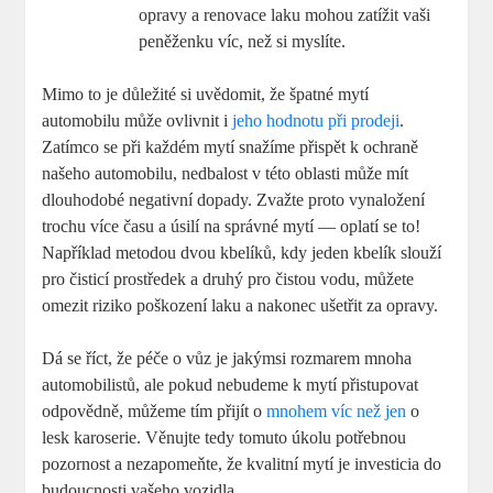
opravy a renovace laku mohou zatížit vaši
peněženku víc, než si myslíte.
Mimo to je důležité si uvědomit, že špatné mytí
automobilu může ovlivnit i
jeho hodnotu při prodeji
.
Zatímco se při každém mytí snažíme přispět k ochraně
našeho automobilu, nedbalost v této oblasti může mít
dlouhodobé negativní dopady. Zvažte proto vynaložení
trochu více času a úsilí na správné mytí — oplatí se to!
Například metodou dvou kbelíků, kdy jeden kbelík slouží
pro čisticí prostředek a druhý pro čistou vodu, můžete
omezit riziko poškození laku a nakonec ušetřit za opravy.
Dá se říct, že péče o vůz je jakýmsi rozmarem mnoha
automobilistů, ale pokud nebudeme k mytí přistupovat
odpovědně, můžeme tím přijít o
mnohem víc než jen
o
lesk karoserie. Věnujte tedy tomuto úkolu potřebnou
pozornost a nezapomeňte, že kvalitní mytí je investicia do
budoucnosti vašeho vozidla.