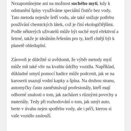
Nezapomínejme ani na možnost
suchého mytí
, kdy k
odstranění špíny využíváme speciální čističe bez vody.
Tato metoda nejenže šetří vodu, ale také snižuje potřebu
používání chemických látek, což je činí ekologičtějšími.
Podle některých uživatelů může být suché mytí efektivní a
šetrné, takže je ideálním řešením pro ty, kteří chtějí být k
planetě ohleduplní.
Zároveň je důležité si uvědomit, že výběr metody mytí
může mít také vliv na kvalitu údržby vozidla. Například,
důkladné umytí pomocí hadice může podcenit, jak se na
karoserii usazují vodní kapky a špína. Na druhou stranu,
automyčky často zaměstnávají profesionály, kteří mají
odborné znalosti o tom, jak zacházet s různými povrchy a
materiály. Tedy při rozhodování o tom, jak umýt auto,
berte v úvahu nejen spotřebu vody, ale i péči, kterou si
vaše vozidlo zaslouží.