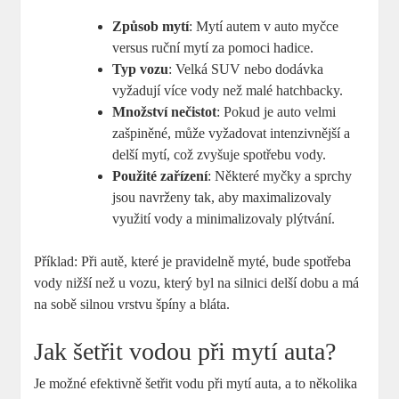
Způsob mytí
: Mytí autem v auto myčce
versus ruční mytí za pomoci hadice.
Typ vozu
: Velká SUV nebo dodávka
vyžadují více vody než malé hatchbacky.
Množství nečistot
: Pokud je auto velmi
zašpiněné, může vyžadovat intenzivnější a
delší mytí, což zvyšuje spotřebu vody.
Použité zařízení
: Některé myčky a sprchy
jsou navrženy tak, aby maximalizovaly
využití vody a minimalizovaly plýtvání.
Příklad: Při autě, které je pravidelně myté, bude spotřeba
vody nižší než u vozu, který byl na silnici delší dobu a má
na sobě silnou vrstvu špíny a bláta.
Jak šetřit vodou při mytí auta?
Je možné efektivně šetřit vodu při mytí auta, a to několika