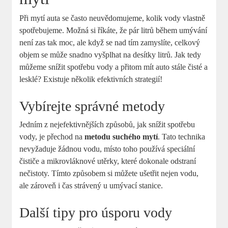
Při mytí auta se často neuvědomujeme, kolik vody vlastně
spotřebujeme. Možná si říkáte, že pár litrů během umývání
není zas tak moc, ale když se nad tím zamyslíte, celkový
objem se může snadno vyšplhat na desítky litrů. Jak tedy
můžeme snížit spotřebu vody a přitom mít auto stále čisté a
lesklé? Existuje několik efektivních strategií!
Vybírejte správné metody
Jedním z nejefektivnějších způsobů, jak snížit spotřebu
vody, je přechod na
metodu suchého mytí
. Tato technika
nevyžaduje žádnou vodu, místo toho používá speciální
čističe a mikrovláknové utěrky, které dokonale odstraní
nečistoty. Tímto způsobem si můžete ušetřit nejen vodu,
ale zároveň i čas strávený u umývací stanice.
Další tipy pro úsporu vody