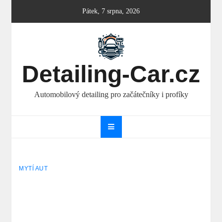
Skip
Pátek, 7 srpna, 2026
to
content
Detailing-Car.cz
Automobilový detailing pro začátečníky i profíky
MYTÍ AUT