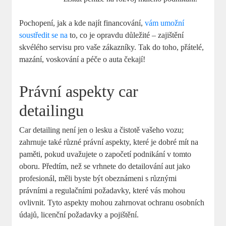
Pochopení, jak a kde najít financování,
vám umožní
soustředit se na
to, co je⁢ opravdu důležité⁢ – ⁢zajištění‌
skvélého servisu pro vaše zákazníky. Tak do toho, přátelé,
mazání,‌ voskování a péče o auta čekají!
Právní aspekty car
detailingu
Car detailing není⁤ jen o lesku a čistotě vašeho vozu;
zahrnuje také různé právní aspekty, které je dobré mít na
paměti, pokud⁣ uvažujete o započetí podnikání v tomto
oboru. Předtím, než se vrhnete do detailování⁢ aut ‌jako⁤
profesionál,⁤ měli byste být obeznámeni​ s různými
právními a regulačními požadavky, které‌ vás mohou
⁢ovlivnit. Tyto aspekty mohou zahrnovat ochranu osobních
údajů, ‌licenční požadavky a pojištění.