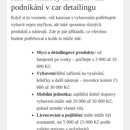
podnikání v ​car detailingu
Když ​si to⁣ vezmete, váš karavan s vybavením ⁤potřebujete
vybavit nejen myčkou, ale také spoustou různých
produktů a⁤ nástrojů. Zde je pár příkladů, co všechno
budete potřebovat a kolik to‍ může stát:
Mycí a detailingové produkty:
od
šamponů po vosky –⁤ počítejte s 3 000 až 10
000 Kč.
Vybavení:
štění zařízení na vysávání,
leštičky a⁤ další nástroje – investice⁢ kolem 15
000 až 30 000⁤ Kč.
Mobilní jednotka:
‌zajištění dobré dopravy
vybavení může‌ stát 20 000 ‌až 50 000 Kč,
pokud nemáte vlastní⁣ vůz.
Licencování a pojištění:
⁤tohle může být
rozmanité, asi 5 000 až 15 000 Kč podle
vašeho regionu a požadavků.