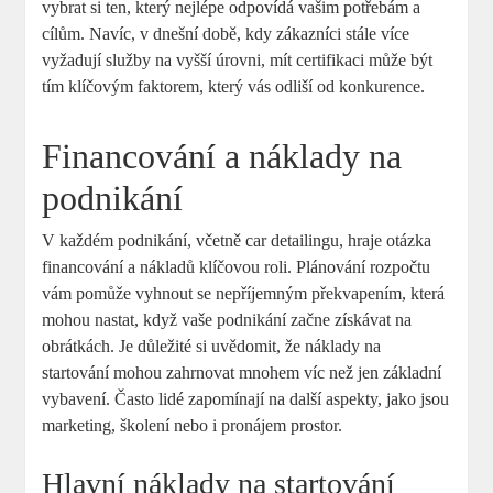
vybrat si ten, který nejlépe odpovídá vašim potřebám‌ a
cílům. Navíc, v dnešní době, kdy zákazníci stále více
vyžadují ‌služby ​na vyšší úrovni, mít certifikaci může⁤ být​
tím klíčovým faktorem, který vás‌ odliší od ⁢konkurence.
Financování a náklady na
podnikání
V každém podnikání, včetně car‌ detailingu, hraje otázka
financování a nákladů klíčovou roli. ⁣Plánování rozpočtu
vám pomůže vyhnout se nepříjemným překvapením, která
mohou nastat, když vaše podnikání začne‌ získávat‍ na
obrátkách. Je důležité ⁣si uvědomit, že náklady na
startování mohou⁤ zahrnovat mnohem víc než jen základní
vybavení. Často‌ lidé zapomínají na další aspekty, jako jsou
marketing, školení nebo i pronájem ⁤prostor.
Hlavní náklady na startování