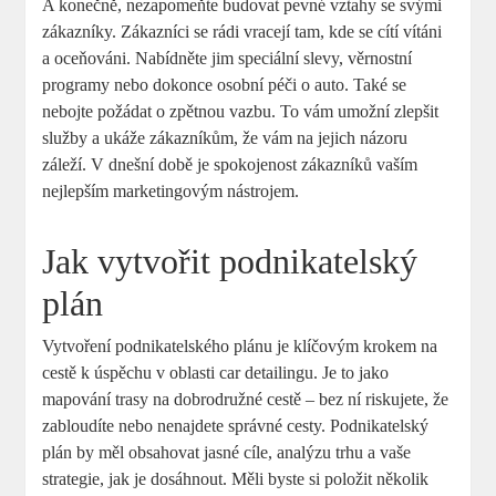
A konečně, nezapomeňte budovat pevné vztahy se svými
zákazníky. ⁣Zákazníci se rádi vracejí tam,⁣ kde se cítí vítáni
a oceňováni. Nabídněte‍ jim speciální slevy, věrnostní
programy nebo dokonce osobní péči o auto. Také se
nebojte požádat​ o zpětnou‍ vazbu. To vám umožní ⁤zlepšit
služby ⁤a ukáže zákazníkům, že vám na‌ jejich názoru
záleží. V ​dnešní době je ‌spokojenost zákazníků vaším
nejlepším marketingovým nástrojem.
Jak vytvořit podnikatelský
plán
Vytvoření podnikatelského plánu‍ je klíčovým krokem na
cestě k úspěchu v oblasti car detailingu.⁤ Je to jako
mapování ⁢trasy na dobrodružné cestě – bez ní ‍riskujete, že‍
zabloudíte ​nebo ​nenajdete správné cesty. Podnikatelský
plán‌ by měl​ obsahovat jasné cíle,⁣ analýzu trhu a ​vaše​
strategie, ⁣jak je dosáhnout. Měli byste si položit několik