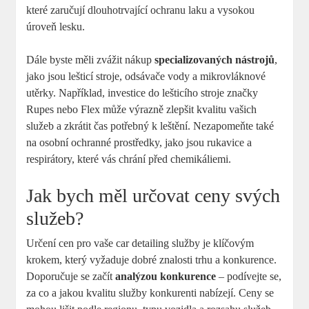
které zaručují ​dlouhotrvající ochranu laku ‌a vysokou
úroveň lesku.
Dále byste ‌měli zvážit ‍nákup
specializovaných nástrojů
,
jako jsou lešticí stroje, odsávače vody a⁢ mikrovláknové
utěrky. Například, investice do lešticího stroje značky
Rupes nebo Flex ⁢může výrazně zlepšit​ kvalitu vašich
služeb a zkrátit čas potřebný k leštění. Nezapomeňte také
na osobní ochranné prostředky, ⁣jako jsou⁣ rukavice a
respirátory, které vás chrání před chemikáliemi.
Jak bych měl určovat ceny‌ svých
služeb?
Určení ‌cen pro vaše car detailing služby je klíčovým
krokem, ‍který vyžaduje dobré znalosti trhu a konkurence.
Doporučuje se začít
analýzou konkurence
– ​podívejte se,
za ‍co a jakou kvalitu služby konkurenti nabízejí. Ceny se