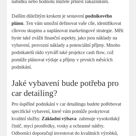
nabídku nebo hodnotu⁢ můžete‍ přinést zákazníkům.
Dalším důležitým krokem ‌je⁣ sestavení
podnikového⁣
plánu
. Ten vám‌ umožní definovat​ vaše cíle, identifikovat
cílovou skupinu a naplánovat marketingové strategie. Měli
byste také zvážit finanční ‍aspekty, ⁤jako​ jsou náklady na
vybavení, provozní náklady a‍ potenciální příjmy. Mnoho
podnikatelů ‍rádo vytváří‍ také⁤ projekce cash flow, ⁤což​
pomůže plánovat výdaje a příjmy​ v prvních měsících
podnikání.
Jaké vybavení ⁢bude potřeba pro
car detailing?
Pro úspěšné podnikání v⁢ car detailingu budete potřebovat
specifické vybavení, které vám pomůže poskytovat
kvalitní služby.
Základní výbava
‍ zahrnuje ⁣vysokotlaký
čistič, mycí prostředky, vosky ‍a ochranné nátěry.
Odborníci doporučují investovat do kvalitních výrobků,