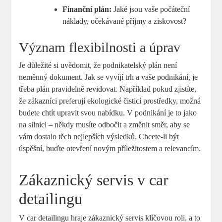
Finanční plán:
Jaké jsou‌ vaše počáteční
náklady, očekávané ​příjmy a ziskovost?
Význam ⁤flexibilnosti a úprav
Je důležité‌ si‌ uvědomit, že podnikatelský plán není
neměnný dokument. Jak se vyvíjí⁢ trh a ⁤vaše podnikání,‍ je
třeba plán pravidelně revidovat. Například pokud zjistíte,
že⁢ zákazníci preferují ekologické čisticí prostředky, možná‍
budete chtít upravit svou​ nabídku.‍ V podnikání je to jako
na silnici – ⁤někdy musíte odbočit a změnit směr, aby se
vám dostalo⁣ těch​ nejlepších výsledků. Chcete-li být
úspěšní, buďte otevření novým příležitostem a⁢ relevancím.
Zákaznický servis v car
detailingu
V car detailingu hraje zákaznický servis ‍klíčovou roli, ‍a to