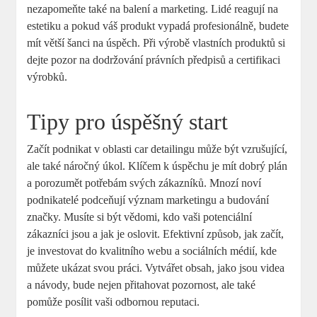
‍nezapomeňte také ​na balení a marketing. Lidé reagují na
estetiku a pokud váš produkt ‌vypadá profesionálně, budete
​mít větší⁣ šanci na úspěch. Při výrobě ⁢vlastních produktů si
dejte pozor na dodržování právních ⁢předpisů‍ a certifikaci ​
výrobků.
Tipy pro úspěšný⁣ start
Začít podnikat v oblasti ⁣car detailingu může být vzrušující,
ale​ také náročný úkol.⁣ Klíčem k úspěchu je mít dobrý plán
a⁢ porozumět ​potřebám svých zákazníků. Mnozí noví
podnikatelé⁣ podceňují význam marketingu a budování
značky. Musíte ‌si‍ být vědomi, kdo ‌vaši potenciální
zákazníci jsou a jak je⁣ oslovit. Efektivní způsob, jak⁢ začít,
je investovat do kvalitního webu ⁢a sociálních médií, kde
můžete ukázat svou práci. Vytvářet obsah, ⁢jako jsou videa
a návody, bude nejen‌ přitahovat pozornost, ale také
pomůže posílit vaši odbornou‍ reputaci.