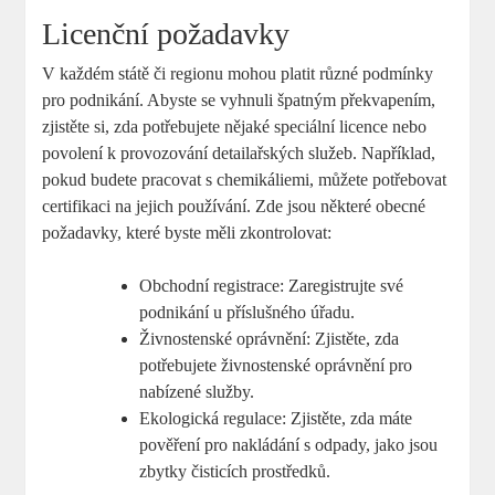
Licenční požadavky
V ⁢každém státě ⁤či regionu mohou platit⁤ různé podmínky
pro podnikání. Abyste⁣ se vyhnuli špatným překvapením,
zjistěte si, zda potřebujete nějaké speciální licence nebo
povolení k provozování detailařských služeb. Například,
‌pokud budete pracovat s chemikáliemi, můžete potřebovat
certifikaci​ na​ jejich používání. Zde jsou‍ některé obecné
požadavky, které ⁢byste měli zkontrolovat:
Obchodní registrace: Zaregistrujte ⁣své
podnikání u příslušného úřadu.
Živnostenské oprávnění: Zjistěte, zda
potřebujete živnostenské oprávnění⁢ pro⁣
nabízené služby.
Ekologická regulace: Zjistěte, zda​ máte
pověření pro nakládání s odpady, jako jsou
zbytky čisticích prostředků.