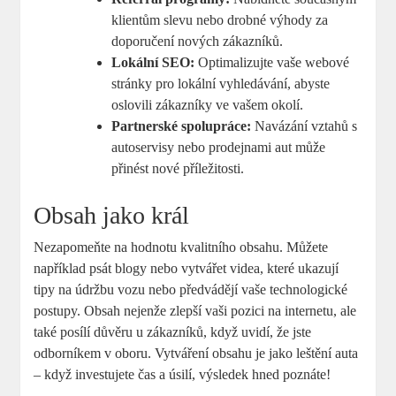
klientům slevu nebo drobné ⁤výhody za
doporučení nových zákazníků.
Lokální SEO:
Optimalizujte⁣ vaše webové
stránky⁣ pro‌ lokální vyhledávání, abyste
oslovili zákazníky ⁢ve ‌vašem okolí.
Partnerské spolupráce:
Navázání vztahů s ​
autoservisy nebo⁣ prodejnami aut může
přinést ‌nové příležitosti.
Obsah jako král
Nezapomeňte na hodnotu kvalitního obsahu.⁣ Můžete
například psát blogy ⁢nebo⁤ vytvářet videa, které ukazují
tipy ‌na údržbu vozu nebo předvádějí vaše technologické
postupy. Obsah ‌nejenže zlepší vaši pozici ⁢na internetu, ‍ale
⁢také posílí důvěru u zákazníků,​ když uvidí, že jste
odborníkem v oboru. Vytváření obsahu je jako leštění auta
– ‍když investujete čas a úsilí, výsledek hned poznáte!