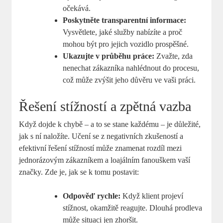
očekává.
Poskytněte transparentní informace:
Vysvětlete, jaké služby nabízíte a proč
mohou být pro ⁤jejich vozidlo ‌prospěšné.
Ukazujte v průběhu práce:
Zvažte, zda
nenechat zákazníka nahlédnout do procesu,
což může⁢ zvýšit jeho důvěru⁣ ve⁣ vaši práci.
Řešení stížností a zpětná vazba
Když dojde ‌k chybě ​– a to se stane každému –⁣ je důležité,
jak s ní naložíte. Učení se⁢ z negativních zkušeností​ a
efektivní řešení stížností může ⁢znamenat rozdíl ⁢mezi
jednorázovým zákazníkem a loajálním fanouškem vaší
značky. Zde je, jak se k tomu postavit:
Odpověď rychle:
Když klient projeví
stížnost, ​okamžitě reagujte. Dlouhá⁢ prodleva
může situaci jen zhoršit.