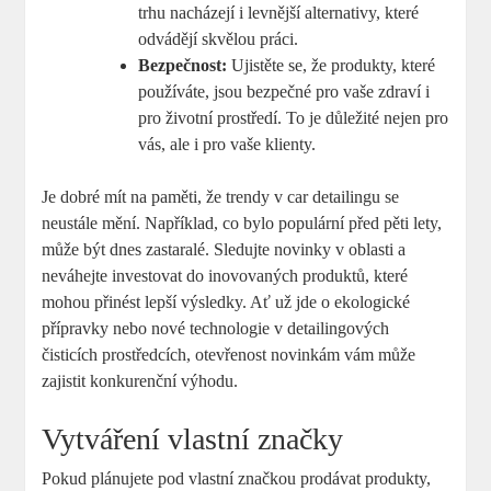
trhu nacházejí i levnější alternativy, které
odvádějí ‌skvělou práci.
Bezpečnost:
Ujistěte se,‌ že produkty,‌ které
používáte, jsou ⁣bezpečné pro vaše zdraví⁣ i
pro ​životní prostředí. To je důležité nejen pro
vás, ⁣ale i pro vaše klienty.
Je ⁤dobré mít na paměti, že trendy v car detailingu se
neustále mění. Například,⁢ co ​bylo populární před pěti lety,
může⁣ být dnes ​zastaralé. Sledujte novinky v oblasti a
neváhejte investovat do inovovaných produktů, které
mohou přinést lepší výsledky. Ať už jde o‍ ekologické
přípravky nebo nové technologie v detailingových
čisticích prostředcích, otevřenost novinkám vám může
zajistit konkurenční výhodu.
Vytváření vlastní značky
Pokud plánujete pod ‌vlastní značkou prodávat produkty,