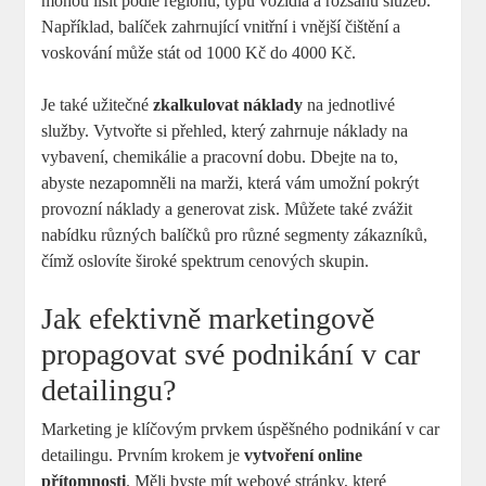
mohou lišit⁣ podle regionu, typu vozidla⁢ a rozsahu služeb.
Například, balíček zahrnující vnitřní i vnější čištění a
voskování ​může stát od 1000 ​Kč do 4000 Kč.
Je také užitečné‍
zkalkulovat náklady
na ​jednotlivé
‌služby. Vytvořte si přehled, který zahrnuje náklady ‍na
vybavení,‌ chemikálie a‍ pracovní dobu. Dbejte na to,
abyste nezapomněli⁣ na‍ marži, ‍která vám umožní​ pokrýt⁣
provozní náklady a generovat ​zisk. Můžete také zvážit
⁤nabídku různých balíčků ⁢pro různé segmenty zákazníků,
čímž oslovíte široké spektrum cenových skupin.
Jak efektivně marketingově
propagovat své podnikání v car
detailingu?
Marketing je klíčovým prvkem úspěšného podnikání v car
detailingu. Prvním ⁣krokem⁤ je
vytvoření online
přítomnosti
. Měli ‌byste ​mít ⁣webové ​stránky, které​