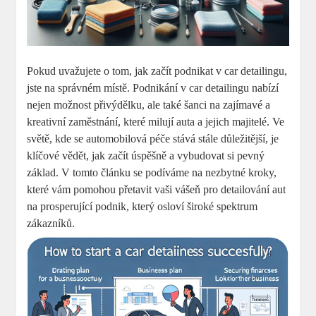
Pokud uvažujete o tom, jak‍ začít podnikat v ⁢car detailingu,
jste na⁤ správném místě. Podnikání v car detailingu nabízí
nejen​ možnost⁢ přivýdělku, ale také šanci na zajímavé‌ a
kreativní zaměstnání, které milují⁢ auta a ⁢jejich majitelé. Ve
světě, ⁣kde se automobilová ​péče stává stále důležitější, je
klíčové vědět,‍ jak začít úspěšně a vybudovat si pevný
základ. V tomto článku se⁢ podíváme ⁣na nezbytné kroky,
které ⁤vám pomohou přetavit vaši ‌vášeň pro detailování aut
na prosperující podnik, ‌který osloví široké spektrum
zákazníků.