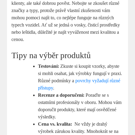
klienty, ale také​ dobrou pověst. Nebojte ‌se zkoušet různé
značky a typy, protože právě vlastní zkušenosti vám
mohou pomoci najít ⁣to, co nejlépe funguje ‍na různých
typech vozidel. Ať už se jedná o vosky, čisticí prostředky
nebo leštidla, důležité je ‍najít vyváženost ‍mezi kvalitou a
cenou.
Tipy na výběr produktů
Testování:
Zkuste si koupit​ vzorky, abyste
si mohli ⁣osahat, jak výrobky fungují v praxi.
Různé podmínky ⁣a
povrchy vyžadují ‍různé
přístupy
.
Recenze a doporučení:
Poraďte se s⁤
ostatními profesionály v​ oboru. ⁤Mohou‌ vám ​
doporučit produkty, které ‌mají osvědčené
výsledky.
Cena vs.⁤ kvalita:
⁣ Ne vždy je drahý
výrobek‌ zárukou kvality. Mnohokrát ⁢se na