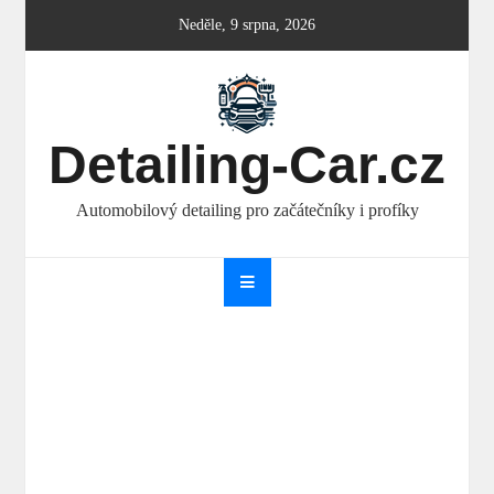
Skip
Neděle, 9 srpna, 2026
to
content
Detailing-Car.cz
Automobilový detailing pro začátečníky i profíky