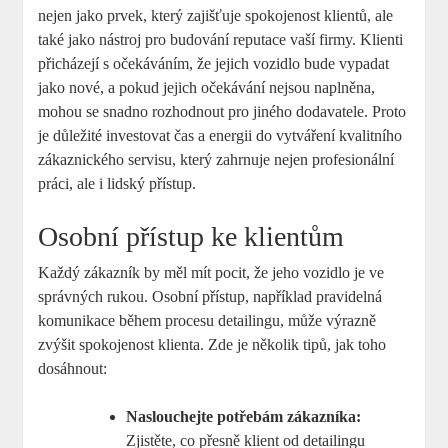
nejen jako prvek, který⁤ zajišťuje spokojenost klientů, ale
také jako nástroj pro​ budování reputace vaší firmy. Klienti
přicházejí‌ s⁢ očekáváním, že jejich vozidlo bude​ vypadat
jako nové, a pokud jejich očekávání nejsou naplněna,
mohou se snadno rozhodnout⁣ pro jiného⁤ dodavatele.​ Proto
je důležité investovat⁢ čas‌ a ⁢energii do vytváření kvalitního
zákaznického servisu, který zahrnuje nejen profesionální
⁣práci, ale i lidský přístup.
Osobní přístup ke klientům
Každý zákazník by měl mít pocit, že jeho vozidlo ‌je ⁤ve
správných rukou.‍ Osobní přístup, například pravidelná
komunikace během procesu detailingu,​ může výrazně
zvýšit⁣ spokojenost klienta.‌ Zde je několik tipů, jak toho ​
dosáhnout:
Naslouchejte ⁢potřebám‌ zákazníka:
Zjistěte,​ co přesně‍ klient od detailingu