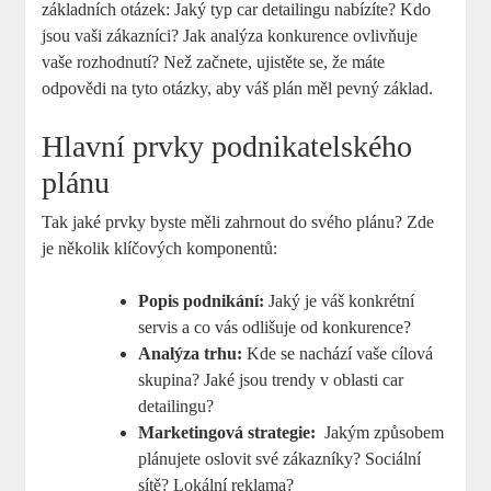
základních otázek: Jaký typ car detailingu nabízíte? ⁣Kdo‍
jsou vaši zákazníci? Jak ‍analýza⁣ konkurence ovlivňuje
vaše rozhodnutí? Než začnete, ujistěte se,​ že máte
odpovědi na​ tyto otázky, aby váš plán⁣ měl ‌pevný základ.
Hlavní prvky podnikatelského
plánu
Tak jaké prvky byste měli zahrnout‌ do svého plánu? Zde
je několik klíčových komponentů:
Popis podnikání:
Jaký ‌je váš konkrétní
servis a co vás odlišuje ⁤od konkurence?
Analýza trhu:
Kde se nachází⁤ vaše cílová‍
skupina? Jaké jsou⁢ trendy v oblasti car
detailingu?
Marketingová ‍strategie:
⁣ Jakým způsobem
plánujete ⁤oslovit své zákazníky? Sociální
sítě? ‌Lokální reklama?