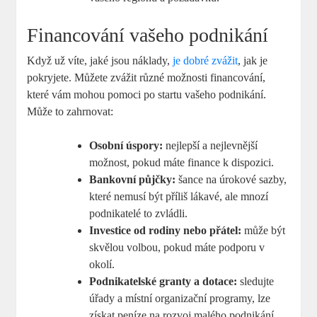
Financování vašeho podnikání
Když už víte, jaké jsou náklady,
je dobré zvážit
, jak je
pokryjete. Můžete zvážit různé možnosti financování,
které‌ vám mohou pomoci po startu vašeho podnikání. ​
Může to zahrnovat:
Osobní úspory:
nejlepší a⁤ nejlevnější
možnost, pokud máte ​finance ⁣k dispozici.
Bankovní půjčky:
⁢šance na ​úrokové sazby,
⁤které nemusí být příliš lákavé, ale mnozí
podnikatelé to ⁣zvládli.
Investice od rodiny⁤ nebo přátel:
může být
skvělou‍ volbou, pokud máte podporu v
‌okolí.
Podnikatelské⁢ granty a dotace:
sledujte
úřady ‍a místní organizační programy, lze
získat peníze na rozvoj malého podnikání.