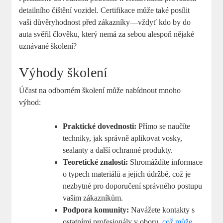
⁢detailního čištění vozidel. Certifikace může také posílit⁢
vaši důvěryhodnost před ⁢zákazníky—vždyť‍ kdo by do
auta svěřil člověku, který nemá ⁤za sebou‌ alespoň nějaké
uznávané‍ školení?
Výhody školení
Účast na odborném školení může nabídnout mnoho
výhod:
Praktické dovednosti:
Přímo se naučíte
techniky,‌ jak správně aplikovat vosky,
sealanty a další ‌ochranné produkty.
Teoretické znalosti:
Shromáždíte ⁢informace
o typech materiálů a jejich údržbě,⁣ což je
nezbytné pro doporučení správného postupu​
vašim zákazníkům.
Podpora komunity:
Navážete kontakty s
⁣ostatními profesionály v oboru, ⁤
což může