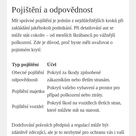
Pojištění ​a odpovědnost
Mít správné pojištění je jedním z nejdůležitějších kroků při
zakládání jakéhokoli podnikání. Při detailování aut se
může stát cokoliv – od menších ‌škrábanců po vážnější
poškození. Zde je důvod, proč byste měli ‍uvažovat o
pojistném krytí:
Typ pojištění
Účel
Obecné pojištění
Pokrytí za škody‌ způsobené
odpovědnosti
zákazníkům nebo třetím stranám.
Pokrytí vašeho vybavení a prostor ⁤pro
Pojištění majetku
případ‌ poškození nebo ztráty.
Pokrytí škod na⁤ vozidlech třetích ⁣stran,
Pojištění vozidel
které můžete mít​ na starosti.
Dodržování právních předpisů a‍ regulací může být
zdánlivě zdrcující, ale je to nezbytné pro ochranu vás i vaší