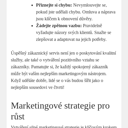
Přiznejte si chybu:
Nevymlouvejte se,
⁤pokud jste udělali chybu. Omluva a náprava
jsou klíčem ​k obnovení⁤ důvěry.
Žádejte zpětnou vazbu:
Pravidelně
vyžadujte názory‍ svých klientů. Snažte se
zlepšovat a adaptovat na jejich potřeby.
Úspěšný zákaznický servis není jen o poskytování kvalitní
služby, ‍ale také o vytváření pozitivního ​vztahu se⁢
zákazníky. ⁣Pamatujte si, že ⁢každý ⁤spokojený zákazník
může být vaším nejlepším ​marketingovým nástrojem.
Když uděláte dobře, ⁣lidé se ⁢o vás budou šířit jako ‍o
nejlepším⁣ sousedovi ve čtvrti!
Marketingové strategie pro⁤
růst
Vytváření silné marketingové strategie je klíčovým krokem