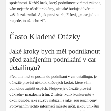
společnosti.⁢ Každý krok, který podniknete v rámci ‍zákona,
vám nejenže ušetří problémy, ale⁤ také buduje důvěru u
vašich zákazníků. A jak praví staré přísloví, „co se jednou
rozjede, to už ⁤nehrozí“.
Často Kladené Otázky
Jaké kroky bych měl podniknout
před zahájením podnikání v car
detailingu?
Před tím, ​než se pustíte do podnikání v⁣ car detailingu, je
důležité provést několik klíčových kroků, které vám‌
pomohou zajistit úspěch. Nejprve‍ je důležité provést
důkladný⁤
průzkum trhu
. Zjistěte, kolik⁢ konkurentů v
okolí působí,⁤ jaké služby nabízají a jaké jsou jejich ceny.
Porovnáním těchto informací můžete určit, jakou unikátní