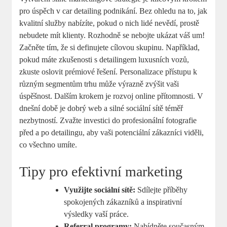
pro úspěch v car detailing podnikání.‍ Bez ohledu ⁢na ‍to, jak
​kvalitní služby ⁢nabízíte, pokud o nich lidé nevědí, prostě
nebudete mít klienty. ⁣Rozhodně se nebojte ukázat váš um!
Začněte tím, že ‌si definujete cílovou skupinu. Například,
pokud máte zkušenosti s‌ detailingem luxusních vozů,‌
zkuste⁢ oslovit prémiové řešení. ⁣Personalizace přístupu ​k
různým segmentům trhu může výrazně⁢ zvýšit vaši
úspěšnost. Dalším​ krokem je ​rozvoj⁤ online přítomnosti. V⁤
dnešní době je dobrý web a silné sociální ⁣sítě téměř
nezbytností. Zvažte investici ​do⁢ profesionální fotografie
před‍ a po detailingu, aby vaši potenciální zákazníci viděli,
co všechno umíte.
Tipy ⁣pro efektivní marketing
Využijte sociální sítě:
Sdílejte příběhy
spokojených zákazníků a inspirativní
výsledky vaší práce.
Referral programy:
Nabídněte současným​