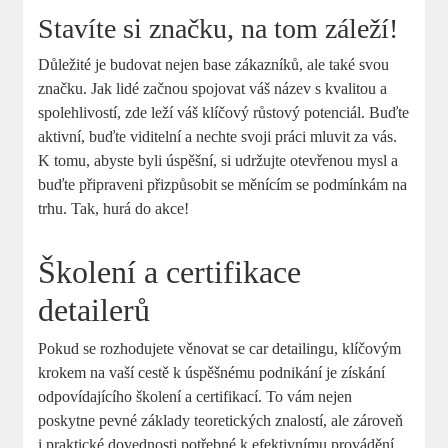
Stavíte ‌si značku, na tom záleží!
Důležité je budovat‌ nejen base zákazníků, ale také svou
značku. Jak lidé začnou spojovat váš název s kvalitou a
‌spolehlivostí, zde‌ leží váš klíčový růstový ⁤potenciál. Buďte
aktivní, buďte ‌viditelní a ⁤nechte⁣ svoji práci⁢ mluvit za vás.
K tomu, abyste byli úspěšní, si⁢ udržujte otevřenou mysl ⁢a
buďte připraveni přizpůsobit se ​měnícím⁤ se podmínkám na
trhu. Tak, hurá do akce!
Školení a⁣ certifikace
detailerů
Pokud⁣ se rozhodujete věnovat se car ⁢detailingu, klíčovým
krokem na vaší cestě k úspěšnému‌ podnikání je získání
odpovídajícího školení ​a ‌certifikací. To vám nejen
⁢poskytne pevné základy teoretických znalostí, ale zároveň‍
i praktické​ dovednosti potřebné k efektivnímu provádění