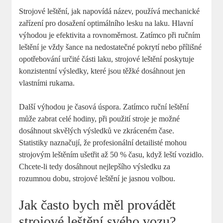
Strojové leštění, jak‍ napovídá ⁣název, používá mechanické⁤
zařízení pro dosažení‌ optimálního lesku na laku. Hlavní
výhodou je ⁣efektivita a rovnoměrnost. Zatímco​ při ručním
leštění⁤ je vždy šance na‌ nedostatečné⁤ pokrytí nebo přílišné
opotřebování určité části laku, strojové ⁢leštění poskytuje
konzistentní ​výsledky, ​které‍ jsou těžké dosáhnout jen
vlastními rukama.
Další ⁣výhodou je časová úspora. Zatímco ruční⁤ leštění⁣
může zabrat celé hodiny, při ‍použití stroje je ​možné
dosáhnout skvělých​ výsledků ve zkráceném čase.
Statistiky naznačují, že profesionální detailisté mohou⁣
strojovým⁢ leštěním ušetřit až 50 % času, když leští vozidlo.‍
Chcete-li tedy ​dosáhnout nejlepšího výsledku za
rozumnou dobu, strojové leštění je jasnou volbou.
Jak často bych měl provádět
strojové leštění ⁤svého vozu?