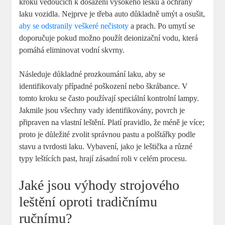
kroků vedoucích k dosažení vysokého lesku⁢ a ochrany‍
laku‌ vozidla. Nejprve je třeba auto důkladně umýt a ‌osušit,
aby se odstranily veškeré nečistoty
‍ a prach. Po umytí se
doporučuje pokud možno použít deionizační vodu, která
pomáhá eliminovat vodní skvrny.
Následuje důkladné prozkoumání⁢ laku, aby se
identifikovaly případné ‍poškození​ nebo škrábance. V
tomto kroku se často používají speciální kontrolní lampy.
Jakmile ⁤jsou všechny vady identifikovány, povrch ⁢je
připraven ⁣na vlastní leštění. Platí⁤ pravidlo, že ⁢méně je‌ více;
proto je důležité ​zvolit správnou‌ pastu a polštářky podle
stavu a‍ tvrdosti laku. ‌Vybavení, jako je ​leštička a různé
typy ⁤leštících ⁣past, hrají ‌zásadní roli⁣ v celém procesu.
Jaké jsou výhody​ strojového
leštění oproti tradičnímu
ručnímu?