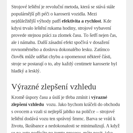
Strojové leštění​ je ‍revoluční metoda, která se stává stále ​
populárnější při⁢ péči o karoserii vozidla. Mezi
nejdůležitější výhody patří
efektivita a rychlost
. Kde​
kdysi⁢ trvalo leštění rukama hodiny, strojové‍ vybavení
provede ‌stejnou práci za ​zlomek času. To šetří nejen ‌čas,‍
ale i ​námahu. Další zásadní efekt spočívá v dosažení
rovnoměrného a doslova dokonalého lesku. Zatímco
člověk může udělat chybu a ​opomenout některé části,
stroje se postarají o to, ‌aby⁢ každý ⁢centimetr karoserie byl
hladký⁤ a lesklý.
Výrazné zlepšení vzhledu
Kromě úspory času a úsilí⁤ je třeba ⁢zmínit i
výrazné‍
zlepšení vzhledu
⁢ vozu. Jako bychom kráčeli do obchodu
s ovocem a vzali si⁤ nejlepší jablko⁤ na poličce – strojové
leštění dodává vozu ten správný⁢ šmrnc.‌ Barva se⁢ vrátí k
životu, škrábance a⁣ nedokonalosti se minimalizují. A když
se na auto podíváte po tomto ⁢procesu, máte pocit, jako