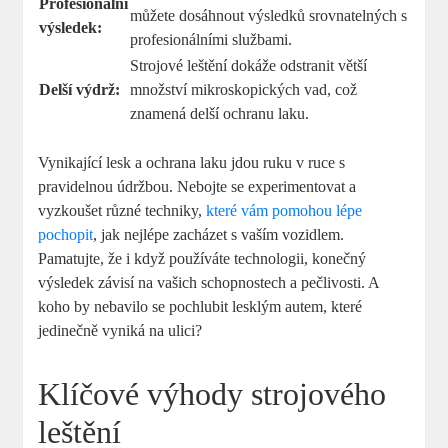
Profesionální
můžete dosáhnout⁤ výsledků srovnatelných s
výsledek:
profesionálními službami.
Strojové leštění dokáže odstranit větší
Delší výdrž:
množství ‌mikroskopických vad, což⁢
znamená delší ochranu laku.
Vynikající ⁢lesk⁤ a ochrana⁢ laku jdou ruku v ruce s⁢
pravidelnou údržbou. Nebojte se experimentovat a
vyzkoušet ⁢různé techniky,
které vám pomohou lépe
pochopit
, jak nejlépe zacházet s vaším‌ vozidlem.
Pamatujte, že i když používáte technologii,‍ konečný
výsledek závisí na vašich schopnostech a pečlivosti. A
koho by nebavilo se ​pochlubit lesklým autem, ‍které
jedinečně vyniká na ulici?
Klíčové výhody‍ strojového
leštění