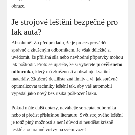
‍obraze.
Je strojové leštění⁣ bezpečné pro
lak auta?
Absolutně! Za předpokladu, že ‌je proces prováděn
správně a zkušeným odborníkem. Je však důležité si
⁣uvědomit, že přílišná​ síla ⁢nebo nevhodné přípravky mohou
lak poškodit. Proto se ujistěte,⁤ že ​si vyberete​
prověřeného
odborníka
, který má‍ zkušenosti⁤ a ⁣obsahuje kvalitní‍
materiály. ​Zkušený​ detailista zná limity a ví, jak správně
optimalizovat techniky ‌leštění‍ tak, aby váš automobil
‌vypadal jako nový bez ​rizika⁣ poškození laku.
Pokud máte další dotazy, neváhejte se zeptat odborníka
nebo si přečíst příslušnou literaturu. Svět ‍strojového leštění
je totiž plný možností a není ⁣důvod⁣ si neudělat krásně
lesklé a ochranné vrstvy na svém‌ voze!