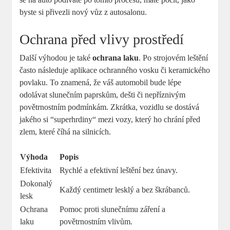
byste si přivezli​ nový vůz z autosalonu.
Ochrana před vlivy ⁤prostředí
Další výhodou je také‍
ochrana‌ laku
. Po strojovém leštění
často⁣ následuje aplikace‌ ochranného ⁢vosku či ‌keramického
povlaku. To znamená, že váš automobil bude lépe
odolávat ‌slunečním ​paprskům, dešti ‌či nepříznivým
povětrnostním podmínkám. Zkrátka, vozidlu se dostává
jakého ⁢si ⁣“superhrdiny“ mezi⁣ vozy,‍ který ho chrání před
zlem, které číhá na silnicích.
Výhoda
Popis
Efektivita
Rychlé a efektivní leštění bez únavy.
Dokonalý
Každý centimetr lesklý a bez⁤ škrábanců.
lesk
Ochrana​
Pomoc proti slunečnímu záření a ​
laku
povětrnostním vlivům.