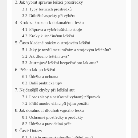
Jak vybrat správné lešticí prostředky
Typy lešticích prostředků
Důležité aspekty při výběru
Krok za ⁤krokem k ⁣dokonalému lesku
Příprava a výběr ⁣leštícího stroje
Kroky k úspěšnému leštění
Často kladené​ otázky o​ strojovém leštění
Jaký je rozdíl ‍mezi ručním a strojovým leštěním?
Jak dlouho ​leštění ⁤trvá?
Je strojové leštění⁣ bezpečné pro lak auta?
Péče o lak po leštění
Údržba a ochrana
Další praktické tipy
Nejčastější chyby při leštění aut
Losos slepý​ a nešťastně vybraný přípravek
Příliš mnoho elánu při jejím použití
Jak dosáhnout ‍dlouhotrvajícího⁢ lesku
Ochranné⁢ prostředky a produkty
Údržba a pravidelná ​péče
Časté Dotazy
Jaký‍ je proces ⁤strojového leštění auta?