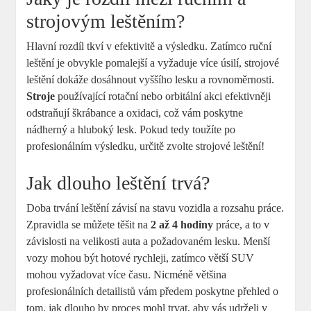
strojovým leštěním?
Hlavní rozdíl tkví v efektivitě a výsledku. Zatímco ruční
leštění je ⁤obvykle⁣ pomalejší⁢ a vyžaduje více úsilí, strojové
leštění dokáže dosáhnout⁢ vyššího lesku a rovnoměrnosti.
Stroje
používající rotační nebo orbitální‍ akci efektivněji
odstraňují škrábance a oxidaci, což ‍vám poskytne
nádherný ‌a hluboký lesk. Pokud tedy ⁤toužíte po
profesionálním výsledku, určitě zvolte strojové leštění!
Jak dlouho ​leštění ⁤trvá?
Doba trvání leštění závisí na stavu⁢ vozidla a rozsahu práce.
Zpravidla se⁤ můžete těšit na
2 až 4 hodiny
práce, a to v
závislosti na velikosti auta a požadovaném lesku. Menší
vozy ​mohou být hotové rychleji, ​zatímco větší ‌SUV
mohou vyžadovat více času. Nicméně ⁣většina
profesionálních detailistů vám předem poskytne přehled​ o
tom, jak dlouho by proces ‍mohl trvat, aby vás udrželi v