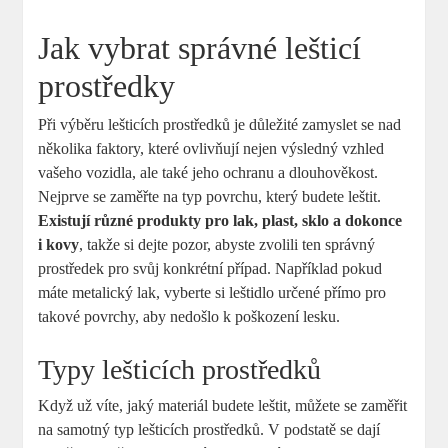
Jak vybrat správné lešticí
prostředky
Při výběru lešticích prostředků je důležité zamyslet se ⁤nad
několika faktory, které ovlivňují nejen výsledný vzhled
vašeho ⁤vozidla,‍ ale také‍ jeho ochranu⁣ a dlouhověkost.
Nejprve se zaměřte na typ povrchu, který budete leštit.
Existují různé produkty pro lak, plast, sklo‌ a dokonce
⁢i kovy
, takže si dejte ⁣pozor, abyste zvolili ten správný
prostředek pro svůj konkrétní ‌případ. Například pokud
máte ‌metalický lak,‍ vyberte si leštidlo určené⁢ přímo pro
takové povrchy, aby nedošlo k poškození⁤ lesku.
Typy lešticích prostředků
Když už ‌víte, jaký‌ materiál budete leštit, můžete se zaměřit
na samotný⁢ typ lešticích prostředků.⁢ V ⁤podstatě se dají