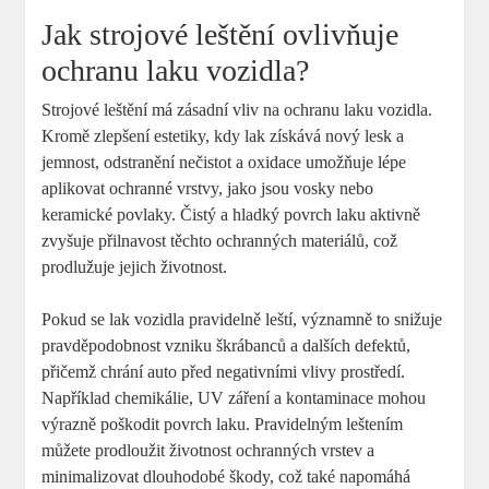
Jak strojové⁤ leštění ovlivňuje
ochranu laku vozidla?
Strojové leštění ‌má ‌zásadní vliv na ochranu ⁣laku ⁣vozidla.
Kromě ‍zlepšení estetiky,​ kdy ⁤lak získává nový lesk a
jemnost, odstranění nečistot⁢ a oxidace umožňuje lépe⁢
aplikovat ochranné vrstvy, jako jsou vosky nebo
keramické‌ povlaky.⁣ Čistý a⁤ hladký povrch laku aktivně
zvyšuje přilnavost těchto ochranných materiálů, což
prodlužuje jejich životnost.
Pokud se‍ lak vozidla ⁢pravidelně leští, významně to snižuje
pravděpodobnost vzniku škrábanců a dalších defektů,
přičemž chrání‍ auto před negativními vlivy prostředí.
Například chemikálie, UV záření a kontaminace mohou
výrazně ‌poškodit⁤ povrch laku. Pravidelným leštením
můžete prodloužit životnost ochranných vrstev a
minimalizovat dlouhodobé škody, což také‍ napomáhá