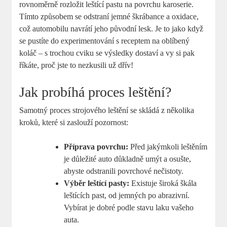
rovnoměrně⁢ rozložit leštící pastu​ na povrchu karoserie.
Tímto způsobem se‍ odstraní jemné škrábance a oxidace,
⁢což⁣ automobilu navrátí jeho původní lesk. Je to jako ‌když ​
se pustíte ⁣do experimentování s receptem na oblíbený
koláč –‌ s trochou ‍cviku se výsledky dostaví⁤ a vy si pak
říkáte, proč‌ jste to nezkusili už‌ dřív!
Jak probíhá proces leštění?
Samotný proces strojového leštění se skládá z⁣ několika
kroků, které si⁤ zaslouží pozornost:
Příprava povrchu:
‌Před jakýmkoli leštěním
je ​důležité auto důkladně umýt a⁢ osušte,⁢
abyste odstranili povrchové nečistoty.
Výběr leštící pasty:
Existuje široká škála
‌leštících past, od jemných‌ po abrazivní.
Vybírat je dobré podle‍ stavu laku vašeho
auta.