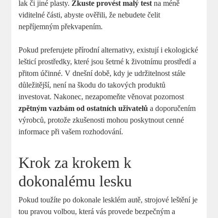
lak či jiné plasty.
Zkuste provést malý test
‍na méně
viditelné ‍části, abyste ověřili, že nebudete čelit⁢
nepříjemným překvapením.
Pokud⁣ preferujete​ přírodní alternativy, existují i ekologické
lešticí prostředky, které​ jsou šetrné k⁢ životnímu ⁣prostředí ‍a
přitom účinné. V dnešní době, kdy je udržitelnost stále‍
důležitější, není na škodu do takových produktů
investovat. ⁣Nakonec, nezapomeňte věnovat pozornost
zpětným vazbám od ostatních uživatelů
a ​doporučením
výrobců, protože zkušenosti mohou poskytnout cenné
informace při vašem rozhodování.
Krok za ⁤krokem k
⁣dokonalému lesku
Pokud toužíte po dokonale lesklém autě, strojové leštění je
tou pravou volbou, která vás provede bezpečným a