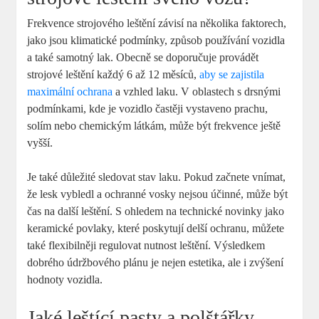
Frekvence strojového leštění závisí​ na‌ několika faktorech,
‍jako jsou‌ klimatické ‌podmínky, způsob‌ používání vozidla
a také‍ samotný ⁤lak. Obecně ​se doporučuje provádět
strojové leštění každý 6 až 12 měsíců,
aby se zajistila
maximální ochrana
a vzhled laku. V oblastech s drsnými
⁢podmínkami, kde‍ je vozidlo častěji⁢ vystaveno ​prachu,
solím nebo ⁢chemickým látkám, může být⁣ frekvence ještě
⁤vyšší.
Je také důležité sledovat stav laku. Pokud začnete vnímat,
že lesk vybledl a ochranné vosky nejsou ​účinné, může být
čas ‌na další​ leštění. S ohledem‌ na technické⁣ novinky jako
keramické⁤ povlaky, ⁤které poskytují​ delší ochranu, můžete ​
také ⁣flexibilněji regulovat nutnost leštění.‍ Výsledkem
‌dobrého údržbového plánu je ⁢nejen estetika, ale i zvýšení
hodnoty ‍vozidla.
Jaké leštící pasty ⁣a polštářky⁤