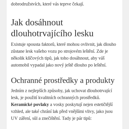
dobrodružstvích, které vás teprve čekají.
Jak dosáhnout
‍dlouhotrvajícího⁢ lesku
Existuje⁣ spousta faktorů, které mohou ovlivnit, jak dlouho
zůstane⁣ lesk vašeho vozu ‍po strojovém leštění. Zde je
několik⁢ klíčových tipů, jak toho dosáhnout, aby váš
⁤automobil vypadal jako nový ještě dlouho po leštění.
Ochranné⁢ prostředky a produkty
Jedním z nejlepších způsoby, jak uchovat dlouhotrvající ​
lesk, je použití kvalitních ochranných prostředků.
Keramické povlaky
a vosky poskytují nejen estetičtější
vzhled, ale ​také chrání lak před vnějšími vlivy, jako‌ jsou
UV záření, sůl a⁣ znečištění. Tady je pár⁣ tipů: