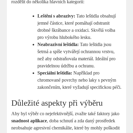
rozdělit do několika hlavních kategorií:
Leštění s abrazivy:
Tato leštidla ⁢obsahují ​
jemné částice, které‍ pomáhají odstranit
⁢drobné škrábance a oxidaci. Skvělá volba
pro výrobu hlubokého lesku.
Neabrazivní‌ leštidla:
Tato leštidla jsou
šetrná ​a ⁣spíše⁤ vytvářejí ochrannou vrstvu,
než ​aby odstraňovala materiál. Ideální‍ pro
pravidelnou údržbu a​ ochranu.
Speciální leštidla:
‍Například‌ pro
chromované povrchy nebo‌ laky s ‌pevným
‌zakončením, které vyžadují specifickou péči.
Důležité aspekty při výběru
Aby byl výběr co nejefektivnější,⁣ zvažte také faktory jako
snadnost aplikace
, doba schnutí ⁢a zda daný prostředek‌
neobsahuje​ agresivní ⁣chemikálie, které by mohly poškodit‍