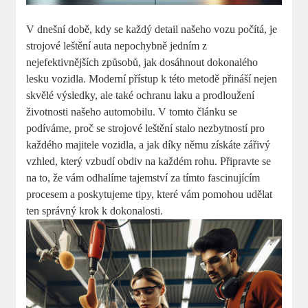
V dnešní⁢ době, kdy se každý detail našeho vozu počítá, ⁣je
strojové leštění⁣ auta nepochybně​ jedním z
nejefektivnějších způsobů, jak dosáhnout dokonalého
lesku vozidla.⁣ Moderní přístup k této metodě přináší​ nejen
skvělé⁢ výsledky,‍ ale také ochranu laku⁤ a prodloužení
⁣životnosti našeho automobilu. V tomto článku se
podíváme, proč ‌se strojové leštění stalo⁣ nezbytností pro
každého majitele ‍vozidla, a jak⁤ díky němu získáte zářivý
vzhled, který vzbudí obdiv ⁢na každém rohu. Připravte‌ se
na to, ⁢že vám​ odhalíme tajemství za tímto ⁤fascinujícím
‍procesem a poskytujeme tipy, které vám ⁣pomohou udělat
ten‌ správný​ krok k dokonalosti.