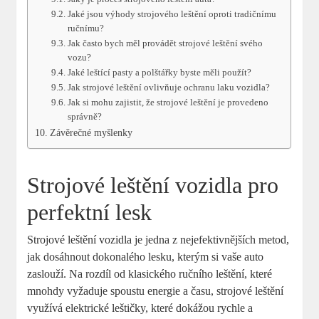
Jaké jsou výhody​ strojového leštění oproti tradičnímu
ručnímu?
Jak často bych měl provádět strojové leštění ⁤svého
vozu?
Jaké leštící pasty ⁣a polštářky⁤ byste měli použít?
Jak strojové⁤ leštění ovlivňuje ochranu laku vozidla?
Jak si mohu zajistit, že strojové leštění je provedeno
správně?
Závěrečné ‍myšlenky
Strojové⁢ leštění⁢ vozidla pro
‍perfektní lesk
Strojové leštění vozidla je ‌jedna z nejefektivnějších metod,⁢
jak ⁢dosáhnout dokonalého lesku,‍ kterým ⁢si vaše auto
zaslouží. Na ⁣rozdíl od klasického ‌ručního leštění, které
mnohdy vyžaduje ⁤spoustu⁤ energie a času, strojové leštění
využívá elektrické‌ leštičky, ‌které dokážou rychle a