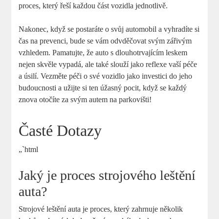
proces, který řeší každou část vozidla jednotlivě.
Nakonec, když se⁢ postaráte o svůj automobil a‍ vyhradíte si
‌čas na prevenci, bude se vám ⁤odvděčovat svým zářivým
vzhledem. ⁢Pamatujte, že ‍auto s dlouhotrvajícím​ leskem
nejen ​skvěle‌ vypadá, ale⁣ také slouží jako reflexe⁣ vaší péče
a úsilí. Vezměte péči ‌o své vozidlo jako investici do jeho⁣
budoucnosti a užijte ⁤si ten úžasný pocit, když se každý
⁢znova⁢ otočíte za svým autem na‍ parkovišti!
Časté Dotazy
„`html
Jaký‍ je proces ⁤strojového leštění
auta?
Strojové ‌leštění ⁤auta je‍ proces, který⁢ zahrnuje⁣ několik ​