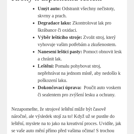
Umýt⁢ auto:
Odstranit všechny nečistoty,‍
skvrny⁢ a prach.
Degradace laku:
Zkontrolovat lak⁤ pro
škrábance či oxidaci.
Výběr leštícího stroje:
​Zvolit stroj, který
vyhovuje vašim potřebám⁤ a zkušenostem.
Nanesení leštící pasty:
Pomoct obnovit lesk⁤
a chránit​ lak.
Leštění:
Pomalu pohybovat stroj,
nepřehrávat na jednom místě, aby nedošlo k
poškození laku.
Dokončovací ⁤úprava:
⁢ Poučit auto voskem
či sealentem ​pro zvýšení lesku a ochrany.
Nezapomeňte, že⁢ strojové leštění může být​ časově
náročné, ale výsledek stojí za to! Když⁣ už se pustíte ‌do
leštění, myslete na ​to jako na kreativní​ proces. Uvidíte, jak‌
se vaše auto mění přímo před vašima očima! S trochou