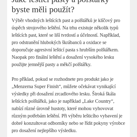
byste měli použít?
Výběr vhodných leštících past a polštářků je klíčový⁤ pro
úspěch strojového ​leštění. Na trhu ‍existuje⁣ několik typů
leštících past, které se liší tvrdostí a účelností. Například,
⁣pro odstranění hlubokých škrábanců a oxidace ⁣se
doporučuje agresivní lešticí pasta s​ hrubším⁤ polštářkem.
Naopak pro‌ finální ⁣leštění a dosažení vysokého lesku
použijte ⁢jemnější pasty‌ a ​měkčí polštářky.
Pro příklad,​ pokud ⁤se rozhodnete pro produkt jako je
„Menzerna Super Finish“, můžete očekávat ⁢vynikající
výsledky při dosažení zrcadlového⁣ lesku. Široká ⁣škála
leštících polštářků, jako ‍je ‍například ‌„Lake Country“,
nabízí různé úrovně‍ hustoty, které mohou vyhovovat
různým potřebám ‍leštění.‍ Při výběru lešticího vybavení je
dobré konzultovat⁤ odborníky nebo se řídit pokyny výrobce
pro dosažení nejlepšího ⁤výsledku.