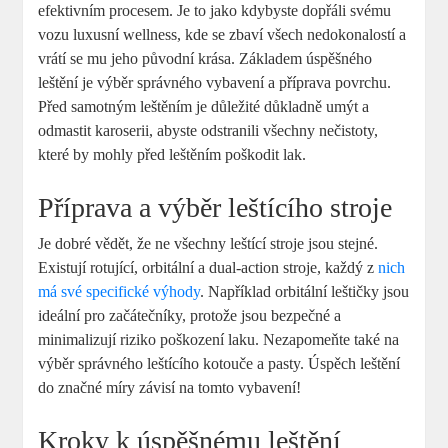
efektivním‌ procesem.‍ Je ⁣to jako‍ kdybyste dopřáli svému
vozu luxusní wellness, ‌kde⁣ se zbaví všech nedokonalostí a⁤
vrátí se mu jeho původní krása. Základem‌ úspěšného
⁣leštění je výběr‌ správného vybavení a příprava povrchu.
⁢Před samotným leštěním je ⁤důležité důkladně umýt a
odmastit karoserii,​ abyste ​odstranili‌ všechny nečistoty,
⁢které ⁤by mohly před leštěním poškodit lak.
Příprava a výběr ⁣leštícího stroje
Je dobré vědět, že ne všechny leštící stroje ​jsou ‌stejné.
Existují rotující, orbitální a dual-action stroje,⁣ každý‍ z
nich
má své specifické výhody
. Například orbitální leštičky jsou
ideální‍ pro začátečníky, protože jsou bezpečné a
minimalizují riziko poškození laku. Nezapomeňte také ‍na
výběr správného ​leštícího kotouče a pasty. Úspěch leštění
do značné ​míry závisí na ⁢tomto vybavení!
Kroky k úspěšnému leštění