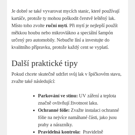
Je dobré se také vyvarovat mycích stanic,‍ které používají
kartáče, protože ty ⁣mohou poškodit čerstvě leštěný lak. ​
Místo toho zvolte
ruční mytí
. Při mytí je‍ nejlepší​ použít
měkkou houbu ‍nebo mikrovlákno a speciální ‌šampón
určený ​pro⁢ automobily. Nebuďte líní a investujte do
kvalitního přípravku, protože ⁢každý cent se vyplatí.
Další praktické tipy
Pokud chcete ‍skutečně ⁢udržet‌ svůj lak v ⁣špičkovém stavu,
zvažte‍ také následující:
Parkování ⁤ve stínu:
UV záření a teplota
značně ovlivňují životnost laku.
Ochranné‌ fólie:
Zvažte instalaci ochranné
fólie na nejvíce namáhané části, jako​ jsou‍
prahy a nárazníky.
Pravidelná kontrola:
⁣ Pravidelně