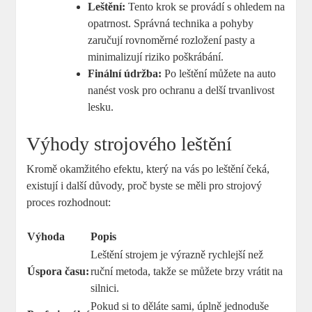
Leštění:
Tento⁢ krok se provádí s ohledem na
opatrnost. Správná technika a ​pohyby​
zaručují rovnoměrné rozložení pasty a
minimalizují riziko poškrábání.
Finální údržba:
Po leštění můžete na auto
nanést vosk​ pro ochranu ⁣a delší trvanlivost
⁢lesku.
Výhody strojového⁢ leštění
Kromě okamžitého efektu, který na vás po leštění čeká, ​
existují i další důvody, proč byste ⁤se měli pro ‌strojový
proces rozhodnout:
Výhoda
Popis
Leštění strojem je výrazně rychlejší⁢ než
Úspora času:
ruční⁢ metoda, ⁤takže ‌se můžete brzy ⁢vrátit na
silnici.
Pokud si to děláte sami, ⁤úplně jednoduše