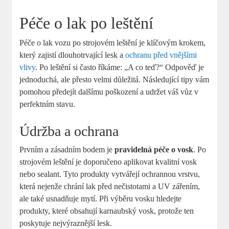
Péče o lak po leštění
Péče o lak vozu po strojovém leštění je klíčovým ‌krokem,
který zajistí ‌dlouhotrvající lesk a
ochranu před vnějšími
vlivy
. Po⁢ leštění si často říkáme: „A‍ co teď?“ Odpověď ⁢je
jednoduchá, ale přesto velmi důležitá. Následující tipy vám
pomohou předejít dalšímu ​poškození a udržet váš vůz v
perfektním stavu.
Údržba a ochrana
Prvním ⁤a zásadním bodem je
pravidelná péče o vosk
. Po
strojovém leštění je doporučeno aplikovat⁢ kvalitní⁢ vosk
nebo sealant. Tyto produkty vytvářejí ochrannou vrstvu,
která‌ nejenže chrání ⁣lak​ před nečistotami a UV zářením,
ale ‌také usnadňuje mytí. Při výběru vosku hledejte
produkty, které obsahují karnaubský vosk, ‍protože ‌ten
poskytuje nejvýraznější lesk.