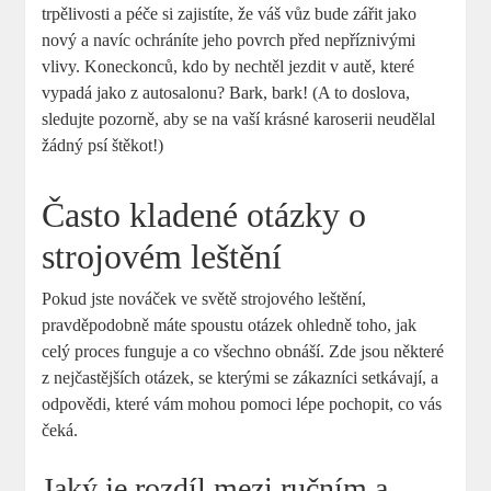
trpělivosti a ‍péče si zajistíte, že váš ‌vůz bude zářit jako
nový a navíc ⁣ochráníte jeho povrch před nepříznivými
⁣vlivy. Koneckonců, kdo by nechtěl jezdit ​v‌ autě, které
⁣vypadá jako⁢ z autosalonu? Bark, bark! (A to doslova,
sledujte​ pozorně, aby​ se na vaší krásné karoserii ⁢neudělal
žádný psí štěkot!)
Často kladené​ otázky o​
strojovém leštění
Pokud jste nováček ⁢ve⁤ světě ⁤strojového leštění,
pravděpodobně máte​ spoustu otázek ohledně toho, jak
celý proces ⁤funguje a co všechno obnáší.⁤ Zde ‌jsou některé
z nejčastějších otázek, se​ kterými se zákazníci setkávají, a
odpovědi, které vám mohou ‌pomoci lépe‍ pochopit, co vás
čeká.
Jaký je rozdíl ‍mezi ručním a