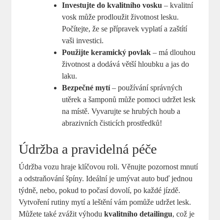
Investujte do⁤ kvalitního vosku
– kvalitní
vosk ⁣může prodloužit životnost lesku.
Počítejte, že se přípravek vyplatí ‌a zaštítí
vaši ⁢investici.
Použijte keramický⁢ povlak
– má dlouhou
životnost a dodává větší hloubku a jas do
⁣laku.
Bezpečné mytí
– používání ‌správných
utěrek​ a šamponů může pomoci udržet lesk
na místě. ‍Vyvarujte se hrubých houb a
abrazivních čisticích prostředků!
Údržba a pravidelná ​péče
Údržba vozu hraje klíčovou‌ roli.⁣ Věnujte pozornost mnutí
a odstraňování špíny. ⁤Ideální‍ je umývat auto ⁤buď‍ jednou
týdně, nebo, pokud to počasí dovolí,‌ po každé jízdě.
⁤Vytvoření rutiny mytí ​a leštění vám pomůže udržet lesk.
Můžete také zvážit výhodu
kvalitního​ detailingu
, což je