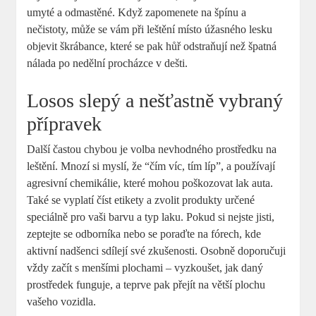
‌umyté a ‌odmastěné. Když zapomenete ​na špínu a
nečistoty, může‌ se vám při leštění místo úžasného lesku
objevit škrábance, které se pak hůř odstraňují než špatná
nálada po nedělní procházce v dešti.
Losos slepý​ a nešťastně vybraný
přípravek
Další častou ⁤chybou⁣ je volba nevhodného prostředku‌ na
leštění. Mnozí ⁣si myslí, že ‌“čím víc, tím líp”, a ⁢používají
agresivní‍ chemikálie, které mohou⁣ poškozovat lak auta.
Také se vyplatí číst etikety a zvolit produkty určené
speciálně pro vaši barvu a typ⁤ laku. Pokud​ si nejste jisti,
zeptejte se ‍odborníka nebo se poraďte na fórech, kde
aktivní nadšenci sdílejí své zkušenosti. Osobně⁣ doporučuji
vždy začít s menšími plochami – vyzkoušet,‌ jak daný⁤
prostředek funguje, a teprve pak přejít na větší‍ plochu
vašeho vozidla.