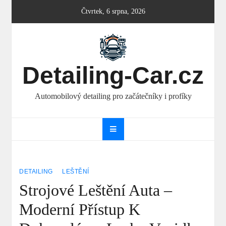
Skip
Čtvrtek, 6 srpna, 2026
to
content
Detailing-Car.cz
Automobilový detailing pro začátečníky i profíky
DETAILING
LEŠTĚNÍ
Strojové Leštění Auta –
Moderní Přístup K