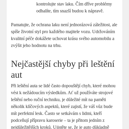
kontrolujte stav laku. ‌Čím dříve problémy
odhalíte, tím snazší budou k nápravě.
Pamatujte, že ochrana⁢ laku není jednorázová záležitost, ale
spíše životní styl pro každého majitele vozu. ​Udržováním
kvalitní⁣ péče dokážete uchovat krásu‌ svého ‍automobilu a
zvýšit ‌jeho ​hodnotu na trhu.
Nejčastější chyby při leštění
aut
Při ‌leštění auta se lidé často dopouštějí chyb, které mohou
vést k nežádoucím výsledkům. Ať už používáte ‍strojové
leštění nebo ruční techniku, je důležité mít na paměti
několik klíčových aspektů, ⁣které zajistí,‌ že váš vůz bude
mít‌ perfektní‍ lesk. Často⁢ se⁢ setkávám‍ s lidmi,‍ kteří ​
podceňují přípravu karoserie – ta ‌je přitom jedním z
nejdůležitějších kroků. Ujistěte ‍se, že je auto důkladně