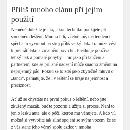
Příliš mnoho elánu při jejím
použití
Neméně důležité je i to,​ jakou‌ techniku použijete ⁢při
samotném leštění.⁣ Mnoho lidí,‌ včetně mě, má tendenci
spěchat​ a vyvinout na stroj příliš velký‍ tlak. To ‌může ‌vést
k přehřátí ⁢laku a zmatnění povrchu. Ideální je používat
lehký tlak ⁢a pomalé pohyby –‍ nic ‍jako‍ při ​tančení ⁢s
partnerem, kde se přílišné nadšení může snadno změnit na
nepříjemný⁢ pád.⁢ Pokud se to zdá jako ⁣zbytečné mluvit o
„tanci“,⁣ pamatujte,​ že i v leštění se hraje na jemnost​ a
preciznost.
Ať už se chystáte na první pokus o⁤ leštění,⁣ nebo jste
zkušený mazák, buďte pozorní a užijte si proces. Není to
jen o lesku auta, ale o​ péči, kterou mu věnujete. A⁤ kdo ví,
⁢možná​ si vytvoříte tak silné spojení se svým vozem, že se
z vás‍ stane jeho věrný spolujezdec v mnoha