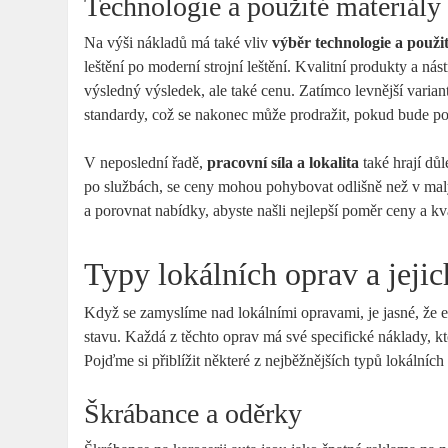
Technologie a použité materiály
Na výši nákladů má také vliv
výběr technologie a použi
leštění po moderní strojní leštění. Kvalitní produkty a ná
výsledný výsledek, ale také cenu. Zatímco levnější vari
standardy, což se nakonec může prodražit, pokud bude pot
V neposlední řadě,
pracovní síla a lokalita
také hrají důl
po službách, se ceny mohou pohybovat odlišně než v mal
a porovnat nabídky, abyste našli nejlepší poměr ceny a kva
Typy lokálních oprav a jejic
Když se zamyslíme nad lokálními opravami, je jasné, že 
stavu. Každá z těchto oprav má své specifické náklady, kt
Pojďme si přiblížit některé z nejběžnějších typů lokálních 
Škrábance a oděrky