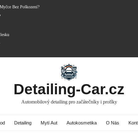
 Myčce Bez Poškození?
?
lesku
y
Detailing-Car.cz
Automobilový detailing pro začátečníky i profíky
od
Detailing
Mytí Aut
Autokosmetika
O Nás
Kont