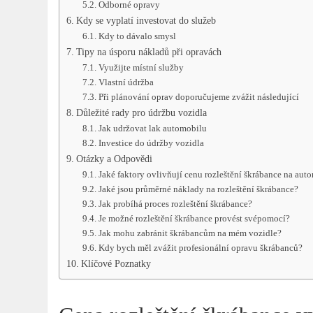
Odborné opravy
Kdy se vyplatí investovat do služeb
Kdy to dávalo smysl
Tipy na úsporu nákladů při opravách
Využijte místní služby
Vlastní údržba
Při plánování oprav doporučujeme zvážit následující
Důležité rady pro údržbu vozidla
Jak udržovat lak automobilu
Investice do údržby vozidla
Otázky a Odpovědi
Jaké faktory ovlivňují cenu rozleštění škrábance na aut
Jaké jsou průměrné náklady na rozleštění škrábance?
Jak probíhá proces rozleštění škrábance?
Je možné rozleštění škrábance provést svépomocí?
Jak mohu zabránit škrábancům na mém vozidle?
Kdy bych měl zvážit profesionální opravu škrábanců?
Klíčové Poznatky