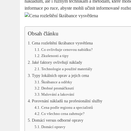
nákladům, ale i různým technikám a metodám, které mohou
informace po ruce, abyste mohli učinit informované rozho
Obsah článku
Cena rozleštění škrábance vysvětlena
Co ovlivňuje cenovou nabídku?
Zkušenosti a tipy
Jaké faktory ovlivňují náklady
Technologie a použité materiály
Typy lokálních oprav a jejich cena
Škrábance a oděrky
Drobné promáčknutí
Malování a lakování
Porovnání nákladů na profesionální služby
Cena podle regionu a specialistů
Co všechno cena zahrnuje?
Domácí versus odborné opravy
Domácí opravy