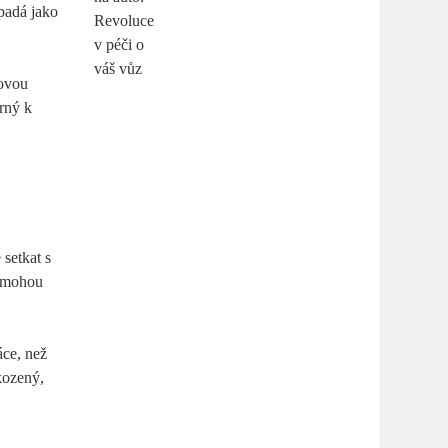
ypadá jako
zovou
trný k
 setkat s
, mohou
áce, než
škozený,