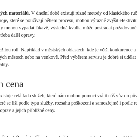
tých materiálů
. V dnešní době existují různé metody od klasického ru
stroje, které se používají během procesu, mohou výrazně zvýšit efektivit
anty mohou vypadat lákavě, výsledná kvalita může postrádat požadované
řeba další opravy.
ežitou roli. Například v městských oblastech, kde je větší konkurence 
ých městech nebo na venkově. Před výběrem servisu je dobré si uděla
lity.
h cena
existuje celá řada služeb, které nám mohou pomoci vrátit náš vůz do p
eré se liší podle typu služby, rozsahu poškození a samozřejmě i podle r
oprav a jejich přibližné ceny.