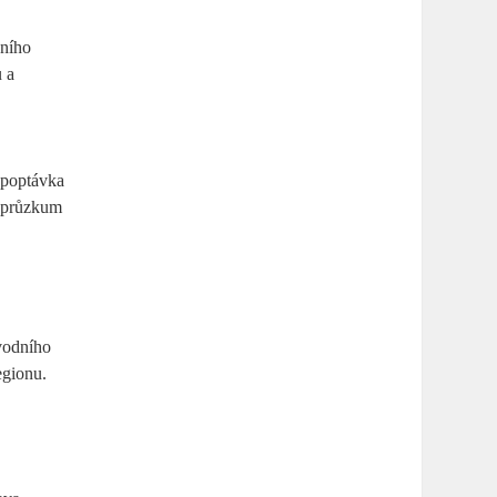
čního
u a
a poptávka
t průzkum
ůvodního
egionu.