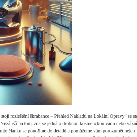
k stojí rozleštění škrábance – Přehled Nákladů na Lokální Opravy“ se s
 Nezáleží na tom, zda se jedná o drobnou kosmetickou vadu nebo vážně
tomto článku se ponoříme do detailů a pomůžeme vám porozumět nejen