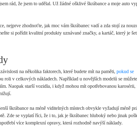
 jsem rád, že jsem to udělal. Už žádné ošklivé škrábance a moje auto v
ance, nejprve zhodnoťte, jak moc vám škrábanec vadí a zda stojí za nou
ňte si pořídit kvalitní produkty uznávané značky, a kartáč, který je še
ady
závislosti na několika faktorech, které budete mít na paměti,
pokud se
vou roli v celkových nákladech. Například u novějších modelů se můžete
ím. Naopak starší vozidla, i když mohou mít opotřebovanou karosérii
ižují.
enší škrábance na méně viditelných místech obvykle vyžadují méně pr
ě. Zde se vyplatí říci, že i to, jak je škrábanec hluboký nebo jinak po
zapotřebí více komplexní opravy, která rozhodně navýší náklady.