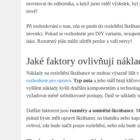
investovat do odborníka, a když jsem viděl výsledek, byl
nové!
Při rozhodování o tom, zda se pustit do rozleštění škráb
investici. Pokud se rozhodnete pro DIY variantu, nezapome
laku. Rozumný plán může ušetřit peníze a vaši nervy!
Jaké faktory ovlivňují nákl
Náklady na rozleštění škrábance se mohou výrazně lišit v 
rozhodnete pro opravu
.
Typ auta
a jeho stáří hrají klíčo
vyššími náklady kvůli dražším komponentům a technologi
vyžadovat méně sofistikované postupy, čímž se náklady sn
Dalším faktorem jsou
rozměry a umístění škrábance
. M
pokud byste měli opravit škrábanec na blatníku nebo kapot
ovlivní, zda bude stačit pouze rozleštění, nebo zda bude 