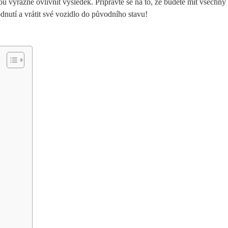
 výrazně ovlivnit výsledek. Připravte se na to, že budete mít všechny
dnutí a vrátit své vozidlo do původního stavu!