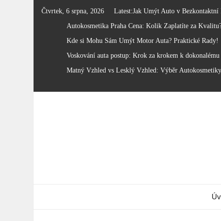
Skip
Čtvrtek, 6 srpna, 2026
Latest:
Jak Umýt Auto v Bezkontaktní
to
Autokosmetika Praha Cena: Kolik Zaplatíte za Kvalitu
content
Kde si Mohu Sám Umýt Motor Auta? Praktické Rady!
Voskování auta postup: Krok za krokem k dokonalému 
Matný Vzhled vs Lesklý Vzhled: Výběr Autokosmetik
Úv