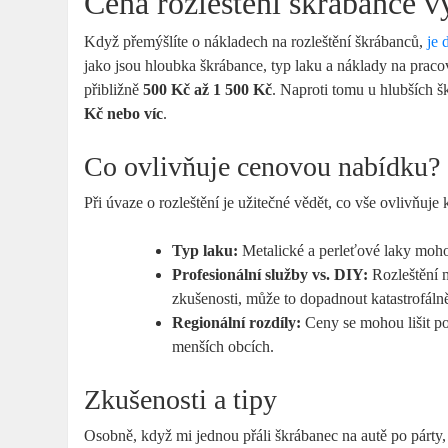
Cena rozleštění škrábance v
Když přemýšlíte o nákladech na rozleštění škrábanců,
je 
jako jsou hloubka škrábance, typ laku a náklady na pracovn
přibližně
500 Kč až 1 500 Kč
. Naproti tomu u hlubších š
Kč nebo víc
.
Co ovlivňuje cenovou nabídku?
Při úvaze o rozleštění je užitečné vědět, co vše ovlivňuje
Typ laku:
Metalické a perleťové laky moho
Profesionální služby vs. DIY:
Rozleštění m
zkušenosti, může to dopadnout katastrofáln
Regionální rozdíly:
Ceny se mohou lišit po
menších obcích.
Zkušenosti a tipy
Osobně, když mi jednou přáli škrábanec na autě po párty,