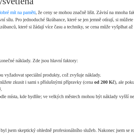
ysvětlena
dobré mít na paměti
, že ceny se mohou značně lišit. Závisí na mnoha fa
í sílu. Pro jednoduché škrábance, které se jen jemně otírají, si můžete 
krábanců, které si žádají více času a techniky, se cena může vyšplhat a
 konečné náklady. Zde jsou hlavní faktory:
u vyžadovat speciální produkty, což zvyšuje náklady.
ůžete zkusit i sami s příslušnými přípravky (cena
od 200 Kč
), ale po
ě.
dle místa, kde bydlíte; ve velkých městech mohou být náklady vyšší n
 byl jsem skeptický ohledně profesionálního služeb. Nakonec jsem se r